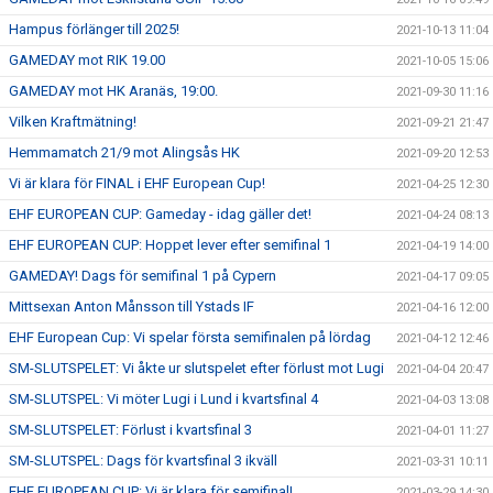
Hampus förlänger till 2025!
2021-10-13 11:04
GAMEDAY mot RIK 19.00
2021-10-05 15:06
GAMEDAY mot HK Aranäs, 19:00.
2021-09-30 11:16
Vilken Kraftmätning!
2021-09-21 21:47
Hemmamatch 21/9 mot Alingsås HK
2021-09-20 12:53
Vi är klara för FINAL i EHF European Cup!
2021-04-25 12:30
EHF EUROPEAN CUP: Gameday - idag gäller det!
2021-04-24 08:13
EHF EUROPEAN CUP: Hoppet lever efter semifinal 1
2021-04-19 14:00
GAMEDAY! Dags för semifinal 1 på Cypern
2021-04-17 09:05
Mittsexan Anton Månsson till Ystads IF
2021-04-16 12:00
EHF European Cup: Vi spelar första semifinalen på lördag
2021-04-12 12:46
SM-SLUTSPELET: Vi åkte ur slutspelet efter förlust mot Lugi
2021-04-04 20:47
SM-SLUTSPEL: Vi möter Lugi i Lund i kvartsfinal 4
2021-04-03 13:08
SM-SLUTSPELET: Förlust i kvartsfinal 3
2021-04-01 11:27
SM-SLUTSPEL: Dags för kvartsfinal 3 ikväll
2021-03-31 10:11
EHF EUROPEAN CUP: Vi är klara för semifinal!
2021-03-29 14:30