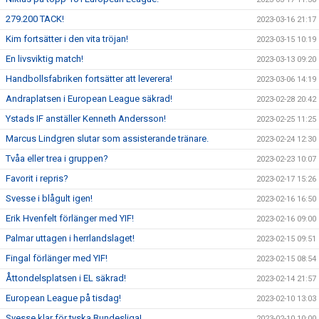
279.200 TACK!
2023-03-16 21:17
Kim fortsätter i den vita tröjan!
2023-03-15 10:19
En livsviktig match!
2023-03-13 09:20
Handbollsfabriken fortsätter att leverera!
2023-03-06 14:19
Andraplatsen i European League säkrad!
2023-02-28 20:42
Ystads IF anställer Kenneth Andersson!
2023-02-25 11:25
Marcus Lindgren slutar som assisterande tränare.
2023-02-24 12:30
Tvåa eller trea i gruppen?
2023-02-23 10:07
Favorit i repris?
2023-02-17 15:26
Svesse i blågult igen!
2023-02-16 16:50
Erik Hvenfelt förlänger med YIF!
2023-02-16 09:00
Palmar uttagen i herrlandslaget!
2023-02-15 09:51
Fingal förlänger med YIF!
2023-02-15 08:54
Åttondelsplatsen i EL säkrad!
2023-02-14 21:57
European League på tisdag!
2023-02-10 13:03
Svesse klar för tyska Bundesliga!
2023-02-10 10:00