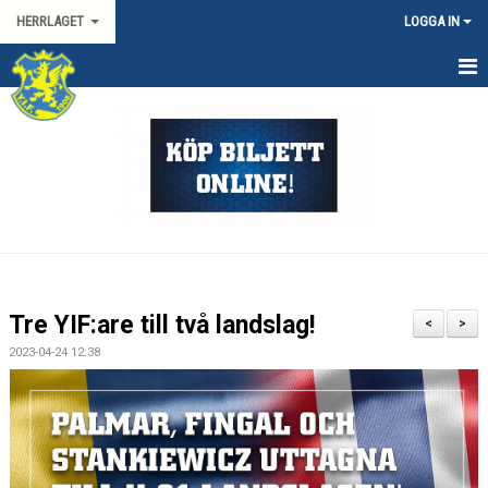
HERRLAGET
LOGGA IN
HEM
KALENDER
TRUPPEN
KONTAKT
MATCHER
Tre YIF:are till två landslag!
<
>
SPORTGRUPP HERR
2023-04-24 12:38
HANDBOLLSLIGAN HERR
SVENSKA CUPEN HERR