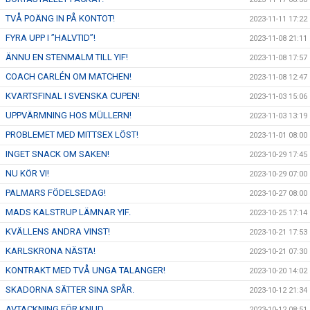
TVÅ POÄNG IN PÅ KONTOT!
2023-11-11 17:22
FYRA UPP I ”HALVTID”!
2023-11-08 21:11
ÄNNU EN STENMALM TILL YIF!
2023-11-08 17:57
COACH CARLÉN OM MATCHEN!
2023-11-08 12:47
KVARTSFINAL I SVENSKA CUPEN!
2023-11-03 15:06
UPPVÄRMNING HOS MÜLLERN!
2023-11-03 13:19
PROBLEMET MED MITTSEX LÖST!
2023-11-01 08:00
INGET SNACK OM SAKEN!
2023-10-29 17:45
NU KÖR VI!
2023-10-29 07:00
PALMARS FÖDELSEDAG!
2023-10-27 08:00
MADS KALSTRUP LÄMNAR YIF.
2023-10-25 17:14
KVÄLLENS ANDRA VINST!
2023-10-21 17:53
KARLSKRONA NÄSTA!
2023-10-21 07:30
KONTRAKT MED TVÅ UNGA TALANGER!
2023-10-20 14:02
SKADORNA SÄTTER SINA SPÅR.
2023-10-12 21:34
AVTACKNING FÖR KNUD.
2023-10-12 08:51