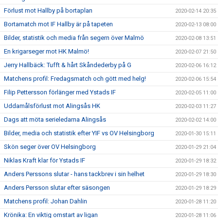
Förlust mot Hallby på bortaplan
2020-02-14 20:35
Bortamatch mot IF Hallby är på tapeten
2020-02-13 08:00
Bilder, statistik och media från segern över Malmö
2020-02-08 13:51
En krigarseger mot HK Malmö!
2020-02-07 21:50
Jerry Hallbäck: Tufft & hårt Skåndederby på G
2020-02-06 16:12
Matchens profil: Fredagsmatch och gött med helg!
2020-02-06 15:54
Filip Pettersson förlänger med Ystads IF
2020-02-05 11:00
Uddamålsförlust mot Alingsås HK
2020-02-03 11:27
Dags att möta serieledarna Alingsås
2020-02-02 14:00
Bilder, media och statistik efter YIF vs OV Helsingborg
2020-01-30 15:11
Skön seger över OV Helsingborg
2020-01-29 21:04
Niklas Kraft klar för Ystads IF
2020-01-29 18:32
Anders Perssons slutar - hans tackbrev i sin helhet
2020-01-29 18:30
Anders Persson slutar efter säsongen
2020-01-29 18:29
Matchens profil: Johan Dahlin
2020-01-28 11:20
Krönika: En viktig omstart av ligan
2020-01-28 11:06