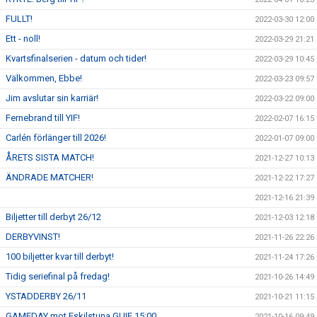
FULLT!
2022-03-30 12:00
Ett - noll!
2022-03-29 21:21
Kvartsfinalserien - datum och tider!
2022-03-29 10:45
Välkommen, Ebbe!
2022-03-23 09:57
Jim avslutar sin karriär!
2022-03-22 09:00
Fernebrand till YIF!
2022-02-07 16:15
Carlén förlänger till 2026!
2022-01-07 09:00
ÅRETS SISTA MATCH!
2021-12-27 10:13
ÄNDRADE MATCHER!
2021-12-22 17:27
2021-12-16 21:39
Biljetter till derbyt 26/12
2021-12-03 12:18
DERBYVINST!
2021-11-26 22:26
100 biljetter kvar till derbyt!
2021-11-24 17:26
Tidig seriefinal på fredag!
2021-10-26 14:49
YSTADDERBY 26/11
2021-10-21 11:15
GAMEDAY mot Eskilstuna GUIF 15:00
2021-10-16 09:49