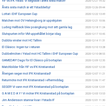
YIF vs IFK Ystad: Vi segrade i årets sista match!
2020-12-27 14:32
Årets sista match är ett Ystadderby!
2020-12-26 09:44
Lottat i EHF European Cup
2020-12-22 13:49
Matchen mot OV Helsingborg är uppskjuten
2020-12-21 10:06
Ludvig Hallbäck blev poängkung mot sitt gamla lag
2020-12-18 11:24
Slutspurten inför VM-uppehållet börjar idag
2020-12-17 10:45
Dubbla vinster mot HC Tallinn
2020-12-14 11:31
El Clásico: Ingen tur i returen
2020-12-10 13:28
Dubbelmöten i Ystad mot HC Tallinn i EHF European Cup
2020-12-10 08:55
GAMEDAY! Dags för El Clásico på bortaplan
2020-12-09 12:35
Matchbilder från YIF vs IFK Kristianstad
2020-12-07 12:33
Återigen seger mot IFK Kristianstad!
2020-12-07 11:21
Returmöte mot IFK Kristianstad i eftermiddag
2020-12-06 11:47
SEGER! Vi vann mot IFK Kristianstad på bortaplan
2020-12-04 12:01
G A M E D A Y ! Vi möter IFK Kristianstad på bortaplan
2020-12-03 13:53
Jim Andersson stannar kvar i Ystads IF
2020-12-01 11:30