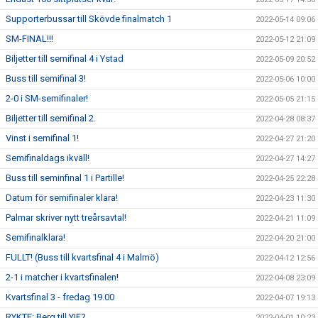
Supporterbussar till Skövde finalmatch 1
2022-05-14 09:06
SM-FINAL!!!
2022-05-12 21:09
Biljetter till semifinal 4 i Ystad
2022-05-09 20:52
Buss till semifinal 3!
2022-05-06 10:00
2-0 i SM-semifinaler!
2022-05-05 21:15
Biljetter till semifinal 2.
2022-04-28 08:37
Vinst i semifinal 1!
2022-04-27 21:20
Semifinaldags ikväll!
2022-04-27 14:27
Buss till seminfinal 1 i Partille!
2022-04-25 22:28
Datum för semifinaler klara!
2022-04-23 11:30
Palmar skriver nytt treårsavtal!
2022-04-21 11:09
Semifinalklara!
2022-04-20 21:00
FULLT! (Buss till kvartsfinal 4 i Malmö)
2022-04-12 12:56
2-1 i matcher i kvartsfinalen!
2022-04-08 23:09
Kvartsfinal 3 - fredag 19.00
2022-04-07 19:13
RYKTE: Berg till YIF?
2022-04-01 10:23