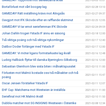
GAMEDAY! Toppmöte mot serieledarna ikväll
2021-03-03 10:07
Bortaförlust mot vårt boogey-lag
2021-02-28 13:10
GAMEDAY! Rätt inställning krävs mot Alingsås
2021-02-27 09:37
Oavgjort mot IFK Skövde efter en rafflande slutminut
2021-02-25 12:05
GAMEDAY! Vi tar emot seriefemman IFK Skövde
2021-02-24 09:59
Johan Dahlin trogen Ystads IF ännu en säsong
2021-02-18 12:00
Två viktiga poäng och två viktiga nykomlingar
2021-02-17 12:40
Dalibor Doder förlänger med Ystads IF
2021-02-17 12:00
GAMEDAY: Vi möter ligans formstarkaste lag ikväll
2021-02-16 12:48
Ludvig Hallbäck flyttar till danska Bjerringbro-Silkeborg
2021-02-16 12:00
Sebastian Glemhorn blev sista biten i målvaktspusslet
2021-02-15 11:00
Förlusten mot Malmö kostade oss två målvakter och två
2021-02-11 15:47
poäng
Oscar Jensen förstärker Ystads IF
2021-02-11 12:07
EHF Cup: Matcherna mot Westwien är inställda
2021-02-11 11:00
Seriefinal mot HK Malmö ikväll
2021-02-10 11:50
Dubbla matcher mot SG INSIGNIS Westwien i Österrike
2021-02-08 12:34