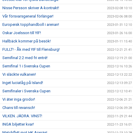
Nisse Persson skriver A-kontrakt!
2023-02-08 10:10
Vår försvarsgeneral förlänger!
2023-02-06 08:00
Europeisk topphandboll i arenan!
2023-01-31 12:10
Oskar Joelsson till YIF!
2023-01-26 16:00
Hallbäck kommer på besök!
2023-01-11 15:40
FULLT! - Åk med YIF till Flensburg!
2022-12-21 21:41
Semifinal 2:2 med fri entré!
2022-12-19 21:00
Semifinal 1 i Svenska Cupen
2022-12-16 10:26
Vi släckte vulkanen!
2022-12-13 22:22
Inget luciatåg på Island!
2022-12-13 09:27
Semifinaler i Svenska Cupen
2022-12-12 10:41
Vi äter inga grodor!
2022-12-06 21:21
Chans till revansch!
2022-12-06 09:28
VILKEN. JÄDRA. VINST!
2022-11-29 21:44
INGA biljetter kvar!
2022-11-23 16:01
Matchflytt mot HK Aranäs!
2022-11-23 10:28