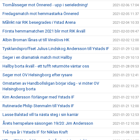
Tiomålsseger mot Önnered - upp i serieledning!
2021-02-06 17:04
Fredagsmatch mot hemmastarka Önnered
2021-02-05 11:37
Målrikt när RIK besegrades i Ystad Arena
2021-02-04 10:33
Första hemmamatchen 2021 blir mot RIK ikväll
2021-02-03 09:47
Albin Broman lånas ut till Vinslövs HK
2021-02-02 12:00
Tysklandsproffset Julius Lindskog Andersson till Ystads IF
2021-01-29 12:00
Seger i en dramatisk match mot Hallby
2021-01-29 10:13
Hallby borta ikväll - ett tufft returmöte väntar oss
2021-01-28 09:53
Seger mot OV Helsingborg efter rysare
2021-01-23 12:41
Omstarten av Handbollsligan börjar idag - vi möter OV
2021-01-22 15:21
Helsingborg borta
Kim Andersson förlänger med Ystads IF
2021-01-22 10:37
Rutinerade Philip Stenmalm till Ystads IF
2021-01-21 12:00
Lasse Balstad vill ta nästa steg i sin karriär
2021-01-20 12:53
Årets herrspelare säsongen 19/20: Jim Andersson
2021-01-12 10:30
Två nya år i Ystads IF för Niklas Kraft
2021-01-08 12:00