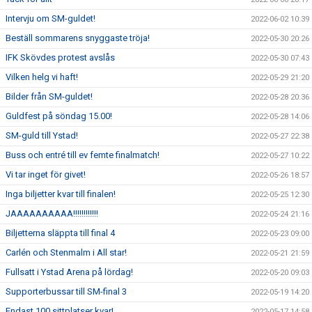
Intervju om SM-guldet!
2022-06-02 10:39
Beställ sommarens snyggaste tröja!
2022-05-30 20:26
IFK Skövdes protest avslås
2022-05-30 07:43
Vilken helg vi haft!
2022-05-29 21:20
Bilder från SM-guldet!
2022-05-28 20:36
Guldfest på söndag 15.00!
2022-05-28 14:06
SM-guld till Ystad!
2022-05-27 22:38
Buss och entré till ev femte finalmatch!
2022-05-27 10:22
Vi tar inget för givet!
2022-05-26 18:57
Inga biljetter kvar till finalen!
2022-05-25 12:30
JAAAAAAAAAA!!!!!!!!!!!!
2022-05-24 21:16
Biljetterna släppta till final 4
2022-05-23 09:00
Carlén och Stenmalm i All star!
2022-05-21 21:59
Fullsatt i Ystad Arena på lördag!
2022-05-20 09:03
Supporterbussar till SM-final 3
2022-05-19 14:20
Endast 100 sittplatser kvar!
2022-05-17 14:58