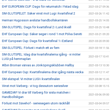
EHF EUROPEAN CUP: Dags för returmatch i Ystad idag
2021-03-27 09:36
SM-SLUTSPELET: Säker vinst mot Lugi i kvartsfinal 2
2021-03-26 11:42
Herman Hugosson avslutar handbollskarriären
2021-03-25 14:05
SM-SLUTSPEL: Dags för kvartsfinal 2 i Lund ikväll
2021-03-25 10:48
EHF European Cup: Säker seger i rond 1 mot Pölva Serviti
2021-03-21 09:20
EHF European Cup: Dags för kvartsfinal 1 i Estland
2021-03-20 09:00
SM-SLUTSPEL: Förlust i match ett av fem
2021-03-18 11:56
SM-SLUTSPEL: Idag drar kvartsfinalerna igång - vi möter
2021-03-17 10:41
LUGI på hemmaplan
Albin Broman värvas av Jönköpingsklubben Hallby
2021-03-13 10:30
EHF European Cup: Kvartsfinalerna drar igång nästa vecka
2021-03-12 11:47
SM-slutspel: Vi möter LUGI i kvartsfinalen
2021-03-08 15:45
Vinst mot Varberg - vi tog dessutom seriesilver
2021-03-08 15:15
GAMEDAY! Vi drar till Varberg för sista matchen i
2021-03-06 09:00
Handbollsligan
Förlust mot Sävehof - seriesegern utom räckhåll
2021-03-04 09:57