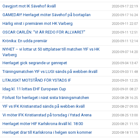
Oavgjort mot IK Sävehof ikväll
2020-09-17 22:19
GAMEDAY! Herrlaget möter Sävehof på bortaplan
2020-09-17 16:24
Härlig vinst i premiären mot HK Varberg
2020-09-11 22:07
OSCAR CARLÉN: “VI ÄR REDO FÖR ALLVARET”
2020-09-11 12:51
Krönika: En udda premiär
2020-09-11 12:14
NYHET – vi lottar ut 50 sittplatser till matchen YIF vs HK
2020-09-07 14:20
Varberg
Herrlaget gick segrande ur genrepet
2020-09-04 13:47
Träningsmatchen YIF vs LUGI sänds på webben ikväll
2020-09-03 11:48
LITAUISKT MOTSTÅND FÖR YSTADS IF
2020-09-01 12:25
Idag kl. 11 lottas EHF European Cup
2020-09-01 08:27
Förlust för herrlaget i näst sista träningsmatchen
2020-08-28 16:25
YIF vs IFK Kristianstad sänds på webben ikväll
2020-08-27 09:55
Vi möter IFK Kristianstad på torsdag i Ystad Arena
2020-08-25 13:00
Herrlaget möter HIF Karlskrona ikväll kl. 18:00
2020-08-21 11:15
Herrlaget drar till Karlskrona i helgen som kommer
2020-08-18 11:15