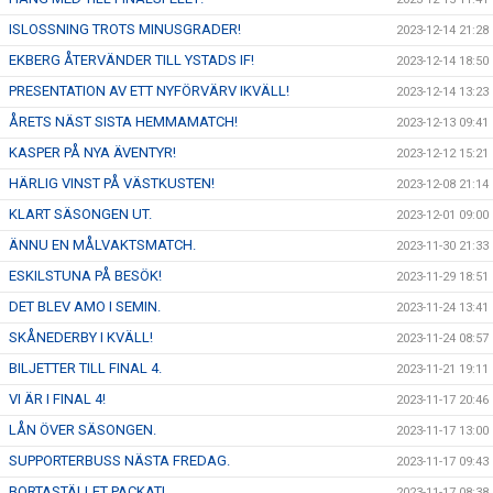
ISLOSSNING TROTS MINUSGRADER!
2023-12-14 21:28
EKBERG ÅTERVÄNDER TILL YSTADS IF!
2023-12-14 18:50
PRESENTATION AV ETT NYFÖRVÄRV IKVÄLL!
2023-12-14 13:23
ÅRETS NÄST SISTA HEMMAMATCH!
2023-12-13 09:41
KASPER PÅ NYA ÄVENTYR!
2023-12-12 15:21
HÄRLIG VINST PÅ VÄSTKUSTEN!
2023-12-08 21:14
KLART SÄSONGEN UT.
2023-12-01 09:00
ÄNNU EN MÅLVAKTSMATCH.
2023-11-30 21:33
ESKILSTUNA PÅ BESÖK!
2023-11-29 18:51
DET BLEV AMO I SEMIN.
2023-11-24 13:41
SKÅNEDERBY I KVÄLL!
2023-11-24 08:57
BILJETTER TILL FINAL 4.
2023-11-21 19:11
VI ÄR I FINAL 4!
2023-11-17 20:46
LÅN ÖVER SÄSONGEN.
2023-11-17 13:00
SUPPORTERBUSS NÄSTA FREDAG.
2023-11-17 09:43
BORTASTÄLLET PACKAT!
2023-11-17 08:38