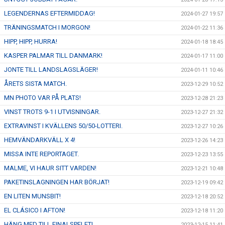
LEGENDERNAS EFTERMIDDAG!
2024-01-27 19:57
TRÄNINGSMATCH I MORGON!
2024-01-22 11:36
HIPP, HIPP, HURRA!
2024-01-18 18:45
KASPER PALMAR TILL DANMARK!
2024-01-17 11:00
JONTE TILL LANDSLAGSLÄGER!
2024-01-11 10:46
ÅRETS SISTA MATCH.
2023-12-29 10:52
MN PHOTO VAR PÅ PLATS!
2023-12-28 21:23
VINST TROTS 9-1 I UTVISNINGAR.
2023-12-27 21:32
EXTRAVINST I KVÄLLENS 50/50-LOTTERI.
2023-12-27 10:26
HEMVÄNDARKVÄLL X 4!
2023-12-26 14:23
MISSA INTE REPORTAGET.
2023-12-23 13:55
MALME, VI HAUR SITT VARDEN!
2023-12-21 10:48
PAKETINSLAGNINGEN HAR BÖRJAT!
2023-12-19 09:42
EN LITEN MUNSBIT!
2023-12-18 20:52
EL CLÁSICO I AFTON!
2023-12-18 11:20
HÄNG MED TILL FINALSPELET!
2023-12-15 11:41