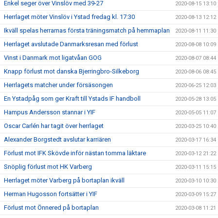
Enkel seger över Vinslöv med 39-27
2020-08-15 13:10
Herrlaget möter Vinslöv i Ystad fredag kl. 17:30
2020-08-13 12:12
Ikväll spelas herrarnas första träningsmatch på hemmaplan
2020-08-11 11:30
Herrlaget avslutade Danmarksresan med förlust
2020-08-08 10:09
Vinst i Danmark mot ligatvåan GOG
2020-08-07 08:44
Knapp förlust mot danska Bjerringbro-Silkeborg
2020-08-06 08:45
Herrlagets matcher under försäsongen
2020-06-25 12:03
En Ystadpåg som ger Kraft till Ystads IF handboll
2020-05-28 13:05
Hampus Andersson stannar i YIF
2020-05-05 11:07
Oscar Carlén har tagit över herrlaget
2020-03-25 10:40
Alexander Borgstedt avslutar karriären
2020-03-17 16:34
Förlust mot IFK Skövde inför nästan tomma läktare
2020-03-12 21:22
Snöplig förlust mot HK Varberg
2020-03-11 15:15
Herrlaget möter Varberg på bortaplan ikväll
2020-03-10 10:30
Herman Hugosson fortsätter i YIF
2020-03-09 15:27
Förlust mot Önnered på bortaplan
2020-03-08 11:21