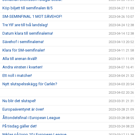
Köp biljett till semifinalen 8/5
2023-04-27 11:03
SM-SEMINFINAL 1 MOT SÄVEHOF!
2023-04-26 10:07
Tre YIF:are till två landslag!
2023-04-24 12:38
Datum klara till semifinalerna!
2023-04-14 12:38
Sävehof i semifinalerna!
2023-04-13 20:52
Klara för SM-semifinaler!
2023-04-11 21:58
Alla till arenan ikväll!
2023-04-11 11:09
Andra vinsten i kvarten!
2023-04-07 16:41
Ett noll i matcher!
2023-04-04 21:32
Nytt slutspelsskägg för Carlén?
2023-04-03 20:54
2023-04-02 20:26
Nu blir det slutspel!
2023-03-31 21:31
Europaäventyret är över!
2023-03-28 21:09
Åttondelsfinal i European League
2023-03-28 08:55
På tisdag gäller det!
2023-03-24 08:23
Niklas på topp 10 i European League.
2023-03-17 11:38