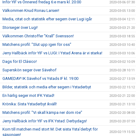
Inför YIF vs Önnered fredag 6:e mars kl. 20:00
2020-03-06 07:30
Välkommen Knud Ronau Larsen!
2020-03-05 13:00
Media, citat och statistik efter segern över Lugi igår
2020-03-04 12:11
Storseger över Lugi!
2020-03-03 21:20
Välkommen Christoffer ”Krall” Svensson!
2020-03-03 18:55
Matchens profil: ”Slut upp igen för oss”
2020-03-03 10:40
Jerry Hallbäck inför YIF vs LUGI: I Ystad Arena är vi starka!
2020-03-03 10:06
Dags för El Clásico!
2020-03-02 10:09
Superskön seger över Sävehof
2020-02-28 10:11
GAMEDAY! IK Sävehof vs Ystads IF kl. 19:00
2020-02-27 13:59
Bilder, statistik och media efter segern i Ystaderbyt
2020-02-22 15:12
En härlig seger mot IFK Ystad!
2020-02-21 22:00
Krönika: Sista Ystaderbyt ikväll!
2020-02-21 13:10
Matchens profil: ”Vi skall kämpa ner dom röe”
2020-02-20 08:00
Jerry Hallbäck inför YIF vs IFK Ystad: Derbydags!
2020-02-20 07:59
Kom till matchen med stort M. Det sista Ysta’derbyt för
2020-02-19 15:55
säsongen!