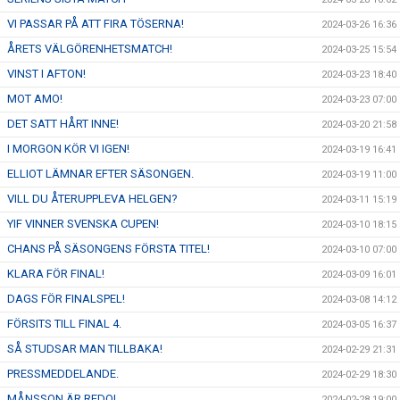
VI PASSAR PÅ ATT FIRA TÖSERNA!
2024-03-26 16:36
ÅRETS VÄLGÖRENHETSMATCH!
2024-03-25 15:54
VINST I AFTON!
2024-03-23 18:40
MOT AMO!
2024-03-23 07:00
DET SATT HÅRT INNE!
2024-03-20 21:58
I MORGON KÖR VI IGEN!
2024-03-19 16:41
ELLIOT LÄMNAR EFTER SÄSONGEN.
2024-03-19 11:00
VILL DU ÅTERUPPLEVA HELGEN?
2024-03-11 15:19
YIF VINNER SVENSKA CUPEN!
2024-03-10 18:15
CHANS PÅ SÄSONGENS FÖRSTA TITEL!
2024-03-10 07:00
KLARA FÖR FINAL!
2024-03-09 16:01
DAGS FÖR FINALSPEL!
2024-03-08 14:12
FÖRSITS TILL FINAL 4.
2024-03-05 16:37
SÅ STUDSAR MAN TILLBAKA!
2024-02-29 21:31
PRESSMEDDELANDE.
2024-02-29 18:30
MÅNSSON ÄR REDO!
2024-02-28 19:00