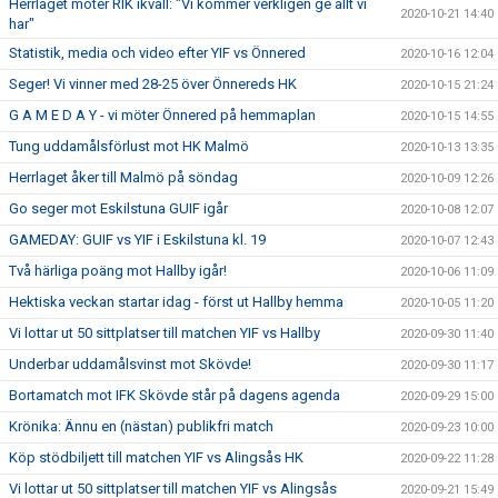
Herrlaget möter RIK ikväll: "Vi kommer verkligen ge allt vi
2020-10-21 14:40
har"
Statistik, media och video efter YIF vs Önnered
2020-10-16 12:04
Seger! Vi vinner med 28-25 över Önnereds HK
2020-10-15 21:24
G A M E D A Y - vi möter Önnered på hemmaplan
2020-10-15 14:55
Tung uddamålsförlust mot HK Malmö
2020-10-13 13:35
Herrlaget åker till Malmö på söndag
2020-10-09 12:26
Go seger mot Eskilstuna GUIF igår
2020-10-08 12:07
GAMEDAY: GUIF vs YIF i Eskilstuna kl. 19
2020-10-07 12:43
Två härliga poäng mot Hallby igår!
2020-10-06 11:09
Hektiska veckan startar idag - först ut Hallby hemma
2020-10-05 11:20
Vi lottar ut 50 sittplatser till matchen YIF vs Hallby
2020-09-30 11:40
Underbar uddamålsvinst mot Skövde!
2020-09-30 11:17
Bortamatch mot IFK Skövde står på dagens agenda
2020-09-29 15:00
Krönika: Ännu en (nästan) publikfri match
2020-09-23 10:00
Köp stödbiljett till matchen YIF vs Alingsås HK
2020-09-22 11:28
Vi lottar ut 50 sittplatser till matchen YIF vs Alingsås
2020-09-21 15:49