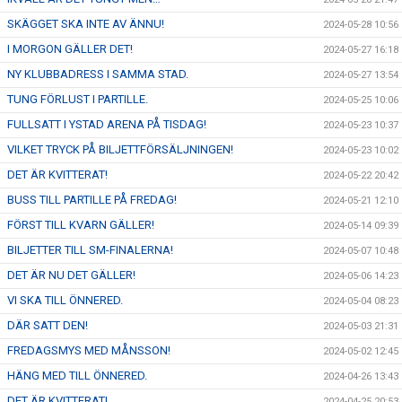
SKÄGGET SKA INTE AV ÄNNU!
2024-05-28 10:56
I MORGON GÄLLER DET!
2024-05-27 16:18
NY KLUBBADRESS I SAMMA STAD.
2024-05-27 13:54
TUNG FÖRLUST I PARTILLE.
2024-05-25 10:06
FULLSATT I YSTAD ARENA PÅ TISDAG!
2024-05-23 10:37
VILKET TRYCK PÅ BILJETTFÖRSÄLJNINGEN!
2024-05-23 10:02
DET ÄR KVITTERAT!
2024-05-22 20:42
BUSS TILL PARTILLE PÅ FREDAG!
2024-05-21 12:10
FÖRST TILL KVARN GÄLLER!
2024-05-14 09:39
BILJETTER TILL SM-FINALERNA!
2024-05-07 10:48
DET ÄR NU DET GÄLLER!
2024-05-06 14:23
VI SKA TILL ÖNNERED.
2024-05-04 08:23
DÄR SATT DEN!
2024-05-03 21:31
FREDAGSMYS MED MÅNSSON!
2024-05-02 12:45
HÄNG MED TILL ÖNNERED.
2024-04-26 13:43
DET ÄR KVITTERAT!
2024-04-25 20:53