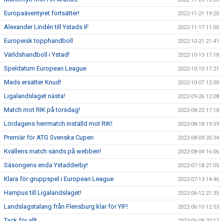
Europaäventyret fortsätter!
2022-11-21 19:20
Alexander Lindén till Ystads IF
2022-11-17 11:00
Europeisk topphandboll
2022-10-21 21:41
Världshandboll i Ystad!
2022-10-13 17:18
Speldatum European League
2022-10-10 17:21
Mads ersätter Knud!
2022-10-07 12:00
Ligalandslaget nästa!
2022-09-26 12:08
Match mot RIK på torsdag!
2022-08-22 17:18
Lördagens herrmatch inställd mot RIK!
2022-08-18 19:59
Premiär för ATG Svenska Cupen
2022-08-09 20:34
Kvällens match sänds på webben!
2022-08-04 16:06
Säsongens enda Ystadderby!
2022-07-18 21:05
Klara för gruppspel i European League
2022-07-13 14:46
Hampus till Ligalandslaget!
2022-06-12 21:35
Landslagstalang från Flensburg klar för YIF!
2022-06-10 12:53
Tack för allt
2022-06-08 20:17