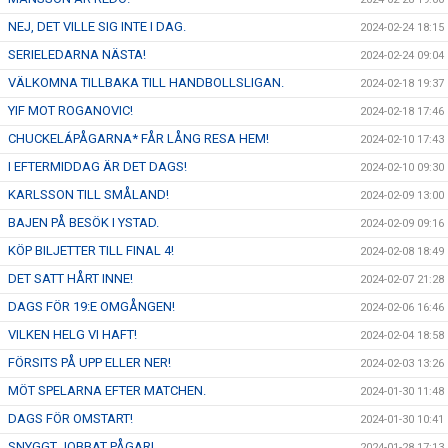
NEJ, DET VILLE SIG INTE I DAG.
2024-02-24 18:15
SERIELEDARNA NÄSTA!
2024-02-24 09:04
VÄLKOMNA TILLBAKA TILL HANDBOLLSLIGAN.
2024-02-18 19:37
YIF MOT ROGANOVIC!
2024-02-18 17:46
CHUCKELÁPÅGARNA* FÅR LÅNG RESA HEM!
2024-02-10 17:43
I EFTERMIDDAG ÄR DET DAGS!
2024-02-10 09:30
KARLSSON TILL SMÅLAND!
2024-02-09 13:00
BAJEN PÅ BESÖK I YSTAD.
2024-02-09 09:16
KÖP BILJETTER TILL FINAL 4!
2024-02-08 18:49
DET SATT HÅRT INNE!
2024-02-07 21:28
DAGS FÖR 19:E OMGÅNGEN!
2024-02-06 16:46
VILKEN HELG VI HAFT!
2024-02-04 18:58
FÖRSITS PÅ UPP ELLER NER!
2024-02-03 13:26
MÖT SPELARNA EFTER MATCHEN.
2024-01-30 11:48
DAGS FÖR OMSTART!
2024-01-30 10:41
SNYGGT JOBBAT PÅGAR!
2024-01-28 17:13