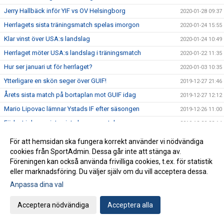
Jerry Hallbäck inför YIF vs OV Helsingborg
2020-01-28 09:37
Herrlagets sista träningsmatch spelas imorgon
2020-01-24 15:55
Klar vinst över USA:s landslag
2020-01-24 10:49
Herrlaget möter USA:s landslag i träningsmatch
2020-01-22 11:35
Hur ser januari ut för herrlaget?
2020-01-03 10:35
Ytterligare en skön seger över GUIF!
2019-12-27 21:46
Årets sista match på bortaplan mot GUIF idag
2019-12-27 12:12
Mario Lipovac lämnar Ystads IF efter säsongen
2019-12-26 11:00
Förlust i decenniets sista hemmamatch
2019-12-20 22:14
Jerry Hallbäck inför YIF vs IFK Kristianstad
2019-12-19 14:50
För att hemsidan ska fungera korrekt använder vi nödvändiga
Matchens profil: Jonathan Svensson
cookies från SportAdmin. Dessa går inte att stänga av.
2019-12-19 13:50
Föreningen kan också använda frivilliga cookies, t.ex. för statistik
Krönika: Decenniets sista himmamatch
2019-12-19 11:57
eller marknadsföring. Du väljer själv om du vill acceptera dessa.
Förlust mot IFK Kristianstad i rond 1
2019-12-17 12:04
Anpassa dina val
Svår bortamatch mot IFK Kristianstad ikväll
2019-12-16 14:07
Acceptera nödvändiga
Acceptera alla
Media, statistik, bilder och referat ifrån YIF vs GUIF
2019-12-13 13:28
Islossning mot Eskilstuna GUIF - seger med 36-28!
2019-12-12 21:10