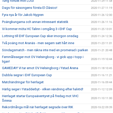
Tung förlust mot LUGI
2020-11-29 11:58
Dags för säsongens första El Clásico!
2020-11-27 11:19
Fyra nya år för Jakob Nygren
2020-11-26 12:00
Poängkungarna och annan intressant statistik
2020-11-26 11:16
Vi kommer möta HC Talinn i omgång 3 i EHF Cup
2020-11-25 13:01
Lottning till EHF European Cup sker imorgon onsdag
2020-11-24 12:36
Två poäng mot Aranäs - men segern satt hårt inne
2020-11-23 11:01
Söndagsmatch - men räkna inte med en promenad i parken
2020-11-21 20:48
Femmålsseger mot OV Helsingborg - vi gick upp i topp i
2020-11-19 10:44
ligan!
GAMEDAY! Vi tar emot OV Helsingborg i Ystad Arena
2020-11-18 10:45
Dubbla segrar i EHF European Cup
2020-11-16 11:21
Matchändringar för herrlaget
2020-11-16 09:44
Härlig seger i Ystadderbyt - vilken vändning efter halvtid!
2020-11-12 12:09
Herrlaget startar Europaäventyret på fredag mot VHC
2020-11-10 11:00
Šviesa
Rekordmånga mål när herrlaget segrade över RIK
2020-10-22 09:39