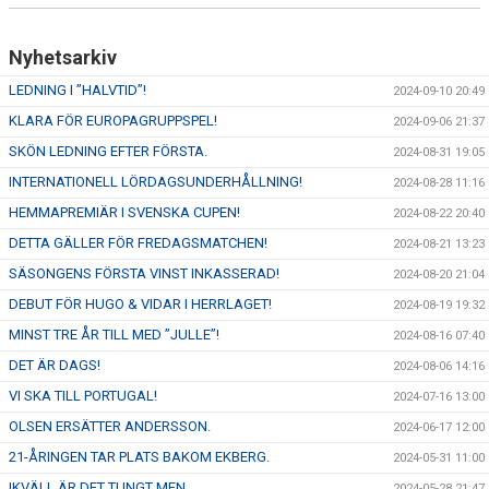
Nyhetsarkiv
LEDNING I ”HALVTID”!
2024-09-10 20:49
KLARA FÖR EUROPAGRUPPSPEL!
2024-09-06 21:37
SKÖN LEDNING EFTER FÖRSTA.
2024-08-31 19:05
INTERNATIONELL LÖRDAGSUNDERHÅLLNING!
2024-08-28 11:16
HEMMAPREMIÄR I SVENSKA CUPEN!
2024-08-22 20:40
DETTA GÄLLER FÖR FREDAGSMATCHEN!
2024-08-21 13:23
SÄSONGENS FÖRSTA VINST INKASSERAD!
2024-08-20 21:04
DEBUT FÖR HUGO & VIDAR I HERRLAGET!
2024-08-19 19:32
MINST TRE ÅR TILL MED ”JULLE”!
2024-08-16 07:40
DET ÄR DAGS!
2024-08-06 14:16
VI SKA TILL PORTUGAL!
2024-07-16 13:00
OLSEN ERSÄTTER ANDERSSON.
2024-06-17 12:00
21-ÅRINGEN TAR PLATS BAKOM EKBERG.
2024-05-31 11:00
IKVÄLL ÄR DET TUNGT MEN…
2024-05-28 21:47