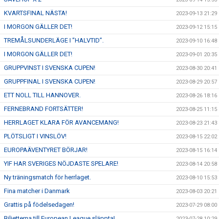
KVARTSFINAL NÄSTA!
2023-09-13 21:29
I MORGON GÄLLER DET!
2023-09-12 15:15
TREMÅLSUNDERLÄGE I ”HALVTID”.
2023-09-10 16:48
I MORGON GÄLLER DET!
2023-09-01 20:35
GRUPPVINST I SVENSKA CUPEN!
2023-08-30 20:41
GRUPPFINAL I SVENSKA CUPEN!
2023-08-29 20:57
ETT NOLL TILL HANNOVER.
2023-08-26 18:16
FERNEBRAND FORTSÄTTER!
2023-08-25 11:15
HERRLAGET KLARA FÖR AVANCEMANG!
2023-08-23 21:43
PLÖTSLIGT I VINSLÖV!
2023-08-15 22:02
EUROPAÄVENTYRET BÖRJAR!
2023-08-15 16:14
YIF HAR SVERIGES NÖJDASTE SPELARE!
2023-08-14 20:58
Ny träningsmatch för herrlaget.
2023-08-10 15:53
Fina matcher i Danmark
2023-08-03 20:21
Grattis på födelsedagen!
2023-07-29 08:00
Biljetterna till European League släppta!
2023-07-28 10:29