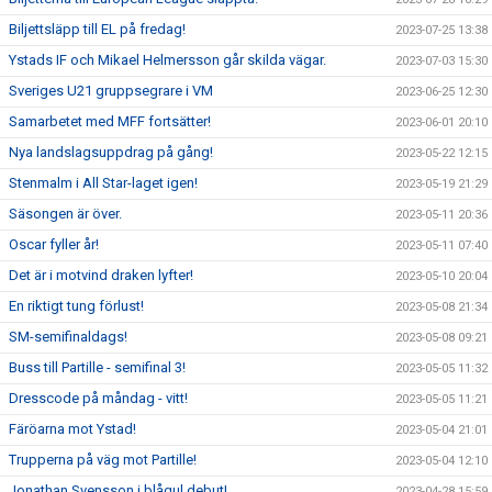
Biljettsläpp till EL på fredag!
2023-07-25 13:38
Ystads IF och Mikael Helmersson går skilda vägar.
2023-07-03 15:30
Sveriges U21 gruppsegrare i VM
2023-06-25 12:30
Samarbetet med MFF fortsätter!
2023-06-01 20:10
Nya landslagsuppdrag på gång!
2023-05-22 12:15
Stenmalm i All Star-laget igen!
2023-05-19 21:29
Säsongen är över.
2023-05-11 20:36
Oscar fyller år!
2023-05-11 07:40
Det är i motvind draken lyfter!
2023-05-10 20:04
En riktigt tung förlust!
2023-05-08 21:34
SM-semifinaldags!
2023-05-08 09:21
Buss till Partille - semifinal 3!
2023-05-05 11:32
Dresscode på måndag - vitt!
2023-05-05 11:21
Färöarna mot Ystad!
2023-05-04 21:01
Trupperna på väg mot Partille!
2023-05-04 12:10
Jonathan Svensson i blågul debut!
2023-04-28 15:59