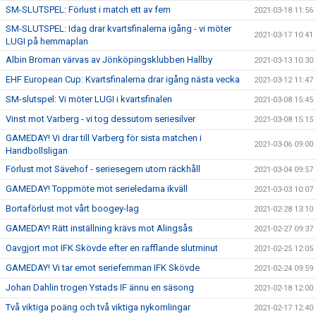
SM-SLUTSPEL: Förlust i match ett av fem
2021-03-18 11:56
SM-SLUTSPEL: Idag drar kvartsfinalerna igång - vi möter
2021-03-17 10:41
LUGI på hemmaplan
Albin Broman värvas av Jönköpingsklubben Hallby
2021-03-13 10:30
EHF European Cup: Kvartsfinalerna drar igång nästa vecka
2021-03-12 11:47
SM-slutspel: Vi möter LUGI i kvartsfinalen
2021-03-08 15:45
Vinst mot Varberg - vi tog dessutom seriesilver
2021-03-08 15:15
GAMEDAY! Vi drar till Varberg för sista matchen i
2021-03-06 09:00
Handbollsligan
Förlust mot Sävehof - seriesegern utom räckhåll
2021-03-04 09:57
GAMEDAY! Toppmöte mot serieledarna ikväll
2021-03-03 10:07
Bortaförlust mot vårt boogey-lag
2021-02-28 13:10
GAMEDAY! Rätt inställning krävs mot Alingsås
2021-02-27 09:37
Oavgjort mot IFK Skövde efter en rafflande slutminut
2021-02-25 12:05
GAMEDAY! Vi tar emot seriefemman IFK Skövde
2021-02-24 09:59
Johan Dahlin trogen Ystads IF ännu en säsong
2021-02-18 12:00
Två viktiga poäng och två viktiga nykomlingar
2021-02-17 12:40