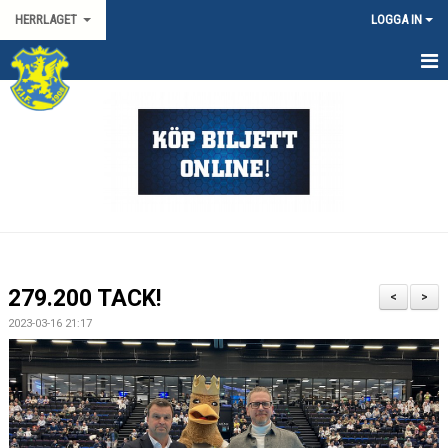
HERRLAGET
LOGGA IN
HEM
KALENDER
TRUPPEN
KONTAKT
MATCHER
279.200 TACK!
<
>
SPORTGRUPP HERR
2023-03-16 21:17
HANDBOLLSLIGAN HERR
SVENSKA CUPEN HERR