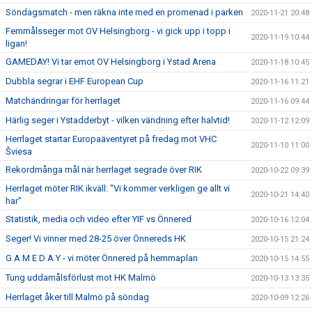
Söndagsmatch - men räkna inte med en promenad i parken
2020-11-21 20:48
Femmålsseger mot OV Helsingborg - vi gick upp i topp i
2020-11-19 10:44
ligan!
GAMEDAY! Vi tar emot OV Helsingborg i Ystad Arena
2020-11-18 10:45
Dubbla segrar i EHF European Cup
2020-11-16 11:21
Matchändringar för herrlaget
2020-11-16 09:44
Härlig seger i Ystadderbyt - vilken vändning efter halvtid!
2020-11-12 12:09
Herrlaget startar Europaäventyret på fredag mot VHC
2020-11-10 11:00
Šviesa
Rekordmånga mål när herrlaget segrade över RIK
2020-10-22 09:39
Herrlaget möter RIK ikväll: "Vi kommer verkligen ge allt vi
2020-10-21 14:40
har"
Statistik, media och video efter YIF vs Önnered
2020-10-16 12:04
Seger! Vi vinner med 28-25 över Önnereds HK
2020-10-15 21:24
G A M E D A Y - vi möter Önnered på hemmaplan
2020-10-15 14:55
Tung uddamålsförlust mot HK Malmö
2020-10-13 13:35
Herrlaget åker till Malmö på söndag
2020-10-09 12:26