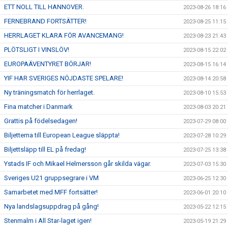
ETT NOLL TILL HANNOVER.
2023-08-26 18:16
FERNEBRAND FORTSÄTTER!
2023-08-25 11:15
HERRLAGET KLARA FÖR AVANCEMANG!
2023-08-23 21:43
PLÖTSLIGT I VINSLÖV!
2023-08-15 22:02
EUROPAÄVENTYRET BÖRJAR!
2023-08-15 16:14
YIF HAR SVERIGES NÖJDASTE SPELARE!
2023-08-14 20:58
Ny träningsmatch för herrlaget.
2023-08-10 15:53
Fina matcher i Danmark
2023-08-03 20:21
Grattis på födelsedagen!
2023-07-29 08:00
Biljetterna till European League släppta!
2023-07-28 10:29
Biljettsläpp till EL på fredag!
2023-07-25 13:38
Ystads IF och Mikael Helmersson går skilda vägar.
2023-07-03 15:30
Sveriges U21 gruppsegrare i VM
2023-06-25 12:30
Samarbetet med MFF fortsätter!
2023-06-01 20:10
Nya landslagsuppdrag på gång!
2023-05-22 12:15
Stenmalm i All Star-laget igen!
2023-05-19 21:29