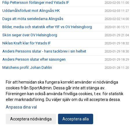
Filip Pettersson förlänger med Ystads IF
2020-02-05 11:00
Uddamålsförlust mot Alingsås HK
2020-02-03 11:27
Dags att möta serieledarna Alingsås
2020-02-02 14:00
Bilder, media och statistik efter YIF vs OV Helsingborg
2020-01-30 15:11
Skön seger över OV Helsingborg
2020-01-29 21:04
Niklas Kraft klar för Ystads IF
2020-01-29 18:32
Anders Perssons slutar - hans tackbrev i sin helhet
2020-01-29 18:30
Anders Persson slutar efter säsongen
2020-01-29 18:29
Matchens profil: Johan Dahlin
2020-01-28 11:20
Krönika: En viktig omstart av ligan
2020-01-28 11:06
För att hemsidan ska fungera korrekt använder vi nödvändiga
Jerry Hallbäck inför YIF vs OV Helsingborg
2020-01-28 09:37
cookies från SportAdmin. Dessa går inte att stänga av.
Herrlagets sista träningsmatch spelas imorgon
2020-01-24 15:55
Föreningen kan också använda frivilliga cookies, t.ex. för statistik
eller marknadsföring. Du väljer själv om du vill acceptera dessa.
Klar vinst över USA:s landslag
2020-01-24 10:49
Anpassa dina val
Herrlaget möter USA:s landslag i träningsmatch
2020-01-22 11:35
Hur ser januari ut för herrlaget?
2020-01-03 10:35
Acceptera nödvändiga
Acceptera alla
Ytterligare en skön seger över GUIF!
2019-12-27 21:46