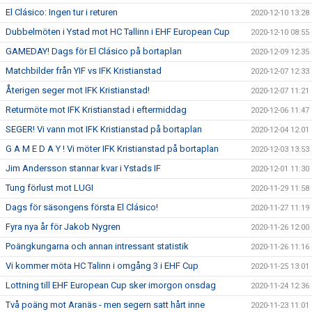
El Clásico: Ingen tur i returen
2020-12-10 13:28
Dubbelmöten i Ystad mot HC Tallinn i EHF European Cup
2020-12-10 08:55
GAMEDAY! Dags för El Clásico på bortaplan
2020-12-09 12:35
Matchbilder från YIF vs IFK Kristianstad
2020-12-07 12:33
Återigen seger mot IFK Kristianstad!
2020-12-07 11:21
Returmöte mot IFK Kristianstad i eftermiddag
2020-12-06 11:47
SEGER! Vi vann mot IFK Kristianstad på bortaplan
2020-12-04 12:01
G A M E D A Y ! Vi möter IFK Kristianstad på bortaplan
2020-12-03 13:53
Jim Andersson stannar kvar i Ystads IF
2020-12-01 11:30
Tung förlust mot LUGI
2020-11-29 11:58
Dags för säsongens första El Clásico!
2020-11-27 11:19
Fyra nya år för Jakob Nygren
2020-11-26 12:00
Poängkungarna och annan intressant statistik
2020-11-26 11:16
Vi kommer möta HC Talinn i omgång 3 i EHF Cup
2020-11-25 13:01
Lottning till EHF European Cup sker imorgon onsdag
2020-11-24 12:36
Två poäng mot Aranäs - men segern satt hårt inne
2020-11-23 11:01