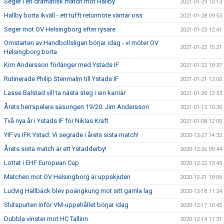
Seger i en dramatisk match mot Hallby
2021-01-29 10:13
Hallby borta ikväll - ett tufft returmöte väntar oss
2021-01-28 09:53
Seger mot OV Helsingborg efter rysare
2021-01-23 12:41
Omstarten av Handbollsligan börjar idag - vi möter OV
2021-01-22 15:21
Helsingborg borta
Kim Andersson förlänger med Ystads IF
2021-01-22 10:37
Rutinerade Philip Stenmalm till Ystads IF
2021-01-21 12:00
Lasse Balstad vill ta nästa steg i sin karriär
2021-01-20 12:53
Årets herrspelare säsongen 19/20: Jim Andersson
2021-01-12 10:30
Två nya år i Ystads IF för Niklas Kraft
2021-01-08 12:00
YIF vs IFK Ystad: Vi segrade i årets sista match!
2020-12-27 14:32
Årets sista match är ett Ystadderby!
2020-12-26 09:44
Lottat i EHF European Cup
2020-12-22 13:49
Matchen mot OV Helsingborg är uppskjuten
2020-12-21 10:06
Ludvig Hallbäck blev poängkung mot sitt gamla lag
2020-12-18 11:24
Slutspurten inför VM-uppehållet börjar idag
2020-12-17 10:45
Dubbla vinster mot HC Tallinn
2020-12-14 11:31