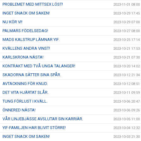
PROBLEMET MED MITTSEX LÖST!
2023-11-01 08:00
INGET SNACK OM SAKEN!
2023-10-29 17:45
NU KÖR VI!
2023-10-29 07:00
PALMARS FÖDELSEDAG!
2023-10-27 08:00
MADS KALSTRUP LÄMNAR YIF.
2023-10-25 17:14
KVÄLLENS ANDRA VINST!
2023-10-21 17:53
KARLSKRONA NÄSTA!
2023-10-21 07:30
KONTRAKT MED TVÅ UNGA TALANGER!
2023-10-20 14:02
SKADORNA SÄTTER SINA SPÅR.
2023-10-12 21:34
AVTACKNING FÖR KNUD.
2023-10-12 08:51
DET VITA HJÄRTAT SLÅR.
2023-10-11 09:59
TUNG FÖRLUST I KVÄLL.
2023-10-06 20:47
ÖNNERED NÄSTA!
2023-10-06 09:26
VÅR LINJEBJÄSSE AVSLUTAR SIN KARRIÄR.
2023-10-05 11:00
YIF-FAMILJEN HAR BLIVIT STÖRRE!
2023-10-04 12:32
INGET SNACK OM SAKEN!
2023-10-03 21:30