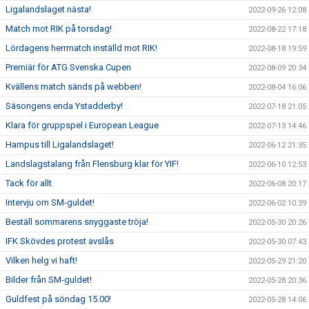
Ligalandslaget nästa!
2022-09-26 12:08
Match mot RIK på torsdag!
2022-08-22 17:18
Lördagens herrmatch inställd mot RIK!
2022-08-18 19:59
Premiär för ATG Svenska Cupen
2022-08-09 20:34
Kvällens match sänds på webben!
2022-08-04 16:06
Säsongens enda Ystadderby!
2022-07-18 21:05
Klara för gruppspel i European League
2022-07-13 14:46
Hampus till Ligalandslaget!
2022-06-12 21:35
Landslagstalang från Flensburg klar för YIF!
2022-06-10 12:53
Tack för allt
2022-06-08 20:17
Intervju om SM-guldet!
2022-06-02 10:39
Beställ sommarens snyggaste tröja!
2022-05-30 20:26
IFK Skövdes protest avslås
2022-05-30 07:43
Vilken helg vi haft!
2022-05-29 21:20
Bilder från SM-guldet!
2022-05-28 20:36
Guldfest på söndag 15.00!
2022-05-28 14:06