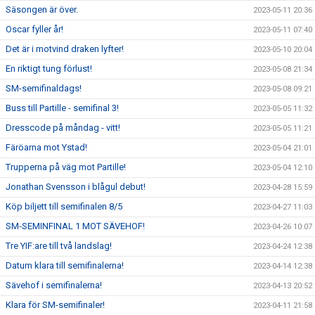
Säsongen är över.
2023-05-11 20:36
Oscar fyller år!
2023-05-11 07:40
Det är i motvind draken lyfter!
2023-05-10 20:04
En riktigt tung förlust!
2023-05-08 21:34
SM-semifinaldags!
2023-05-08 09:21
Buss till Partille - semifinal 3!
2023-05-05 11:32
Dresscode på måndag - vitt!
2023-05-05 11:21
Färöarna mot Ystad!
2023-05-04 21:01
Trupperna på väg mot Partille!
2023-05-04 12:10
Jonathan Svensson i blågul debut!
2023-04-28 15:59
Köp biljett till semifinalen 8/5
2023-04-27 11:03
SM-SEMINFINAL 1 MOT SÄVEHOF!
2023-04-26 10:07
Tre YIF:are till två landslag!
2023-04-24 12:38
Datum klara till semifinalerna!
2023-04-14 12:38
Sävehof i semifinalerna!
2023-04-13 20:52
Klara för SM-semifinaler!
2023-04-11 21:58