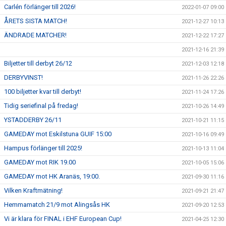
Carlén förlänger till 2026!
2022-01-07 09:00
ÅRETS SISTA MATCH!
2021-12-27 10:13
ÄNDRADE MATCHER!
2021-12-22 17:27
2021-12-16 21:39
Biljetter till derbyt 26/12
2021-12-03 12:18
DERBYVINST!
2021-11-26 22:26
100 biljetter kvar till derbyt!
2021-11-24 17:26
Tidig seriefinal på fredag!
2021-10-26 14:49
YSTADDERBY 26/11
2021-10-21 11:15
GAMEDAY mot Eskilstuna GUIF 15:00
2021-10-16 09:49
Hampus förlänger till 2025!
2021-10-13 11:04
GAMEDAY mot RIK 19.00
2021-10-05 15:06
GAMEDAY mot HK Aranäs, 19:00.
2021-09-30 11:16
Vilken Kraftmätning!
2021-09-21 21:47
Hemmamatch 21/9 mot Alingsås HK
2021-09-20 12:53
Vi är klara för FINAL i EHF European Cup!
2021-04-25 12:30