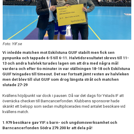
Foto: YIF.se
Vi inledde matchen mot Eskilstuna GUIF stabilt men fick sen
pynpunka och tappade 6-5 till 6-11. Halvtidsresultatet skrevs till 11-
13 och andra halvlek turades lagen om att dra med några mål
vardera och efter tio minuter in var ställningen 18-18 och Eskilstuna
GUIF tvingades till timeout. Det var fortsatt jämt resten av halvleken
men det blev till slut GUIF som drog längsta stråt och matchen
slutade 27-29
Kvällens höjdpunkt var dock i pausen. Då var det dags för Ystads IF att
överräcka checken till Barncancerfonden. Klubbens sponsorer hade
skänkt ett belopp som sedan multiplicerades med antalet besökare vid
kvällens match.
1.979 besökare gav YIF:s barn- och ungdomsverksamhet och
Barncancerfonden Södra 279.200 kr att dela på!