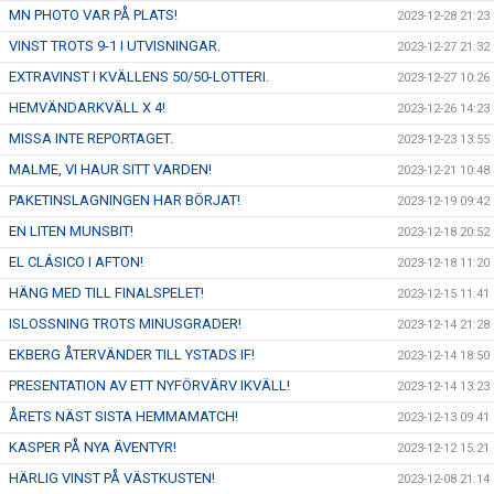
MN PHOTO VAR PÅ PLATS!
2023-12-28 21:23
VINST TROTS 9-1 I UTVISNINGAR.
2023-12-27 21:32
EXTRAVINST I KVÄLLENS 50/50-LOTTERI.
2023-12-27 10:26
HEMVÄNDARKVÄLL X 4!
2023-12-26 14:23
MISSA INTE REPORTAGET.
2023-12-23 13:55
MALME, VI HAUR SITT VARDEN!
2023-12-21 10:48
PAKETINSLAGNINGEN HAR BÖRJAT!
2023-12-19 09:42
EN LITEN MUNSBIT!
2023-12-18 20:52
EL CLÁSICO I AFTON!
2023-12-18 11:20
HÄNG MED TILL FINALSPELET!
2023-12-15 11:41
ISLOSSNING TROTS MINUSGRADER!
2023-12-14 21:28
EKBERG ÅTERVÄNDER TILL YSTADS IF!
2023-12-14 18:50
PRESENTATION AV ETT NYFÖRVÄRV IKVÄLL!
2023-12-14 13:23
ÅRETS NÄST SISTA HEMMAMATCH!
2023-12-13 09:41
KASPER PÅ NYA ÄVENTYR!
2023-12-12 15:21
HÄRLIG VINST PÅ VÄSTKUSTEN!
2023-12-08 21:14