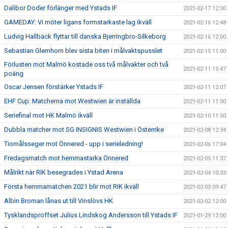
Dalibor Doder förlänger med Ystads IF
2021-02-17 12:00
GAMEDAY: Vi möter ligans formstarkaste lag ikväll
2021-02-16 12:48
Ludvig Hallbäck flyttar till danska Bjerringbro-Silkeborg
2021-02-16 12:00
Sebastian Glemhorn blev sista biten i målvaktspusslet
2021-02-15 11:00
Förlusten mot Malmö kostade oss två målvakter och två
2021-02-11 15:47
poäng
Oscar Jensen förstärker Ystads IF
2021-02-11 12:07
EHF Cup: Matcherna mot Westwien är inställda
2021-02-11 11:00
Seriefinal mot HK Malmö ikväll
2021-02-10 11:50
Dubbla matcher mot SG INSIGNIS Westwien i Österrike
2021-02-08 12:34
Tiomålsseger mot Önnered - upp i serieledning!
2021-02-06 17:04
Fredagsmatch mot hemmastarka Önnered
2021-02-05 11:37
Målrikt när RIK besegrades i Ystad Arena
2021-02-04 10:33
Första hemmamatchen 2021 blir mot RIK ikväll
2021-02-03 09:47
Albin Broman lånas ut till Vinslövs HK
2021-02-02 12:00
Tysklandsproffset Julius Lindskog Andersson till Ystads IF
2021-01-29 12:00