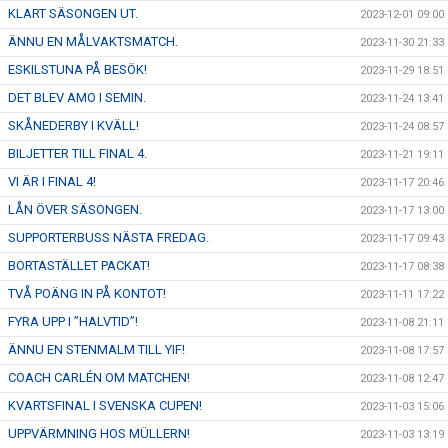
KLART SÄSONGEN UT.
2023-12-01 09:00
ÄNNU EN MÅLVAKTSMATCH.
2023-11-30 21:33
ESKILSTUNA PÅ BESÖK!
2023-11-29 18:51
DET BLEV AMO I SEMIN.
2023-11-24 13:41
SKÅNEDERBY I KVÄLL!
2023-11-24 08:57
BILJETTER TILL FINAL 4.
2023-11-21 19:11
VI ÄR I FINAL 4!
2023-11-17 20:46
LÅN ÖVER SÄSONGEN.
2023-11-17 13:00
SUPPORTERBUSS NÄSTA FREDAG.
2023-11-17 09:43
BORTASTÄLLET PACKAT!
2023-11-17 08:38
TVÅ POÄNG IN PÅ KONTOT!
2023-11-11 17:22
FYRA UPP I ”HALVTID”!
2023-11-08 21:11
ÄNNU EN STENMALM TILL YIF!
2023-11-08 17:57
COACH CARLÉN OM MATCHEN!
2023-11-08 12:47
KVARTSFINAL I SVENSKA CUPEN!
2023-11-03 15:06
UPPVÄRMNING HOS MÜLLERN!
2023-11-03 13:19