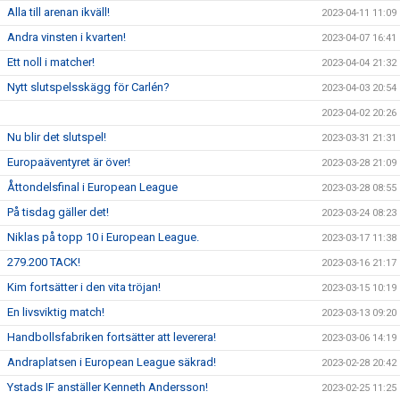
Alla till arenan ikväll!
2023-04-11 11:09
Andra vinsten i kvarten!
2023-04-07 16:41
Ett noll i matcher!
2023-04-04 21:32
Nytt slutspelsskägg för Carlén?
2023-04-03 20:54
2023-04-02 20:26
Nu blir det slutspel!
2023-03-31 21:31
Europaäventyret är över!
2023-03-28 21:09
Åttondelsfinal i European League
2023-03-28 08:55
På tisdag gäller det!
2023-03-24 08:23
Niklas på topp 10 i European League.
2023-03-17 11:38
279.200 TACK!
2023-03-16 21:17
Kim fortsätter i den vita tröjan!
2023-03-15 10:19
En livsviktig match!
2023-03-13 09:20
Handbollsfabriken fortsätter att leverera!
2023-03-06 14:19
Andraplatsen i European League säkrad!
2023-02-28 20:42
Ystads IF anställer Kenneth Andersson!
2023-02-25 11:25