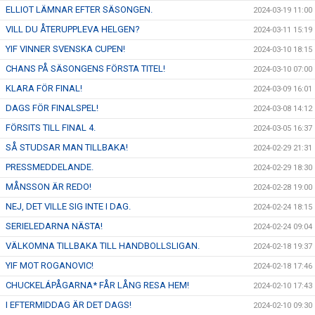
ELLIOT LÄMNAR EFTER SÄSONGEN.
2024-03-19 11:00
VILL DU ÅTERUPPLEVA HELGEN?
2024-03-11 15:19
YIF VINNER SVENSKA CUPEN!
2024-03-10 18:15
CHANS PÅ SÄSONGENS FÖRSTA TITEL!
2024-03-10 07:00
KLARA FÖR FINAL!
2024-03-09 16:01
DAGS FÖR FINALSPEL!
2024-03-08 14:12
FÖRSITS TILL FINAL 4.
2024-03-05 16:37
SÅ STUDSAR MAN TILLBAKA!
2024-02-29 21:31
PRESSMEDDELANDE.
2024-02-29 18:30
MÅNSSON ÄR REDO!
2024-02-28 19:00
NEJ, DET VILLE SIG INTE I DAG.
2024-02-24 18:15
SERIELEDARNA NÄSTA!
2024-02-24 09:04
VÄLKOMNA TILLBAKA TILL HANDBOLLSLIGAN.
2024-02-18 19:37
YIF MOT ROGANOVIC!
2024-02-18 17:46
CHUCKELÁPÅGARNA* FÅR LÅNG RESA HEM!
2024-02-10 17:43
I EFTERMIDDAG ÄR DET DAGS!
2024-02-10 09:30