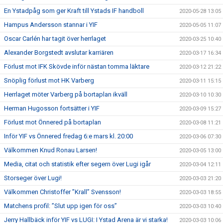
En Ystadpåg som ger Kraft till Ystads IF handboll
2020-05-28 13:05
Hampus Andersson stannar i YIF
2020-05-05 11:07
Oscar Carlén har tagit över herrlaget
2020-03-25 10:40
Alexander Borgstedt avslutar karriären
2020-03-17 16:34
Förlust mot IFK Skövde inför nästan tomma läktare
2020-03-12 21:22
Snöplig förlust mot HK Varberg
2020-03-11 15:15
Herrlaget möter Varberg på bortaplan ikväll
2020-03-10 10:30
Herman Hugosson fortsätter i YIF
2020-03-09 15:27
Förlust mot Önnered på bortaplan
2020-03-08 11:21
Inför YIF vs Önnered fredag 6:e mars kl. 20:00
2020-03-06 07:30
Välkommen Knud Ronau Larsen!
2020-03-05 13:00
Media, citat och statistik efter segern över Lugi igår
2020-03-04 12:11
Storseger över Lugi!
2020-03-03 21:20
Välkommen Christoffer ”Krall” Svensson!
2020-03-03 18:55
Matchens profil: ”Slut upp igen för oss”
2020-03-03 10:40
Jerry Hallbäck inför YIF vs LUGI: I Ystad Arena är vi starka!
2020-03-03 10:06