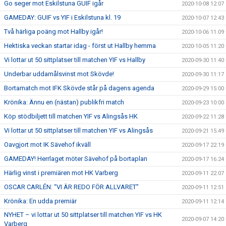
Go seger mot Eskilstuna GUIF igår
2020-10-08 12:07
GAMEDAY: GUIF vs YIF i Eskilstuna kl. 19
2020-10-07 12:43
Två härliga poäng mot Hallby igår!
2020-10-06 11:09
Hektiska veckan startar idag - först ut Hallby hemma
2020-10-05 11:20
Vi lottar ut 50 sittplatser till matchen YIF vs Hallby
2020-09-30 11:40
Underbar uddamålsvinst mot Skövde!
2020-09-30 11:17
Bortamatch mot IFK Skövde står på dagens agenda
2020-09-29 15:00
Krönika: Ännu en (nästan) publikfri match
2020-09-23 10:00
Köp stödbiljett till matchen YIF vs Alingsås HK
2020-09-22 11:28
Vi lottar ut 50 sittplatser till matchen YIF vs Alingsås
2020-09-21 15:49
Oavgjort mot IK Sävehof ikväll
2020-09-17 22:19
GAMEDAY! Herrlaget möter Sävehof på bortaplan
2020-09-17 16:24
Härlig vinst i premiären mot HK Varberg
2020-09-11 22:07
OSCAR CARLÉN: “VI ÄR REDO FÖR ALLVARET”
2020-09-11 12:51
Krönika: En udda premiär
2020-09-11 12:14
NYHET – vi lottar ut 50 sittplatser till matchen YIF vs HK
2020-09-07 14:20
Varberg