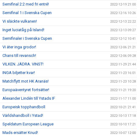
Semifinal 2:2 med fri entré!
2022-12-19 21:00
Semifinal 1 i Svenska Cupen
2022-12-16 10:26
Vi släckte vulkanen!
2022-12-13 22:22
Inget luciatåg på Island!
2022-12-13 09:27
Semifinaler i Svenska Cupen
2022-12-12 10:41
Vi äter inga grodor!
2022-12-06 21:21
Chans till revansch!
2022-12-06 09:28
VILKEN. JÄDRA. VINST!
2022-11-29 21:44
INGA biljetter kvar!
2022-11-23 16:01
Matchflytt mot HK Aranäs!
2022-11-23 10:28
Europaäventyret fortsätter!
2022-11-21 19:20
Alexander Lindén till Ystads IF
2022-11-17 11:00
Europeisk topphandboll
2022-10-21 21:41
Världshandboll i Ystad!
2022-10-13 17:18
Speldatum European League
2022-10-10 17:21
Mads ersätter Knud!
2022-10-07 12:00