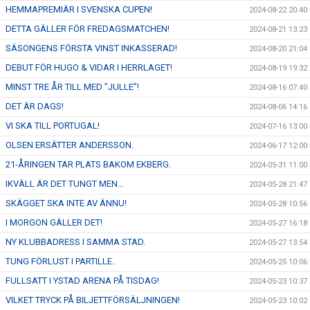
HEMMAPREMIÄR I SVENSKA CUPEN!
2024-08-22 20:40
DETTA GÄLLER FÖR FREDAGSMATCHEN!
2024-08-21 13:23
SÄSONGENS FÖRSTA VINST INKASSERAD!
2024-08-20 21:04
DEBUT FÖR HUGO & VIDAR I HERRLAGET!
2024-08-19 19:32
MINST TRE ÅR TILL MED ”JULLE”!
2024-08-16 07:40
DET ÄR DAGS!
2024-08-06 14:16
VI SKA TILL PORTUGAL!
2024-07-16 13:00
OLSEN ERSÄTTER ANDERSSON.
2024-06-17 12:00
21-ÅRINGEN TAR PLATS BAKOM EKBERG.
2024-05-31 11:00
IKVÄLL ÄR DET TUNGT MEN…
2024-05-28 21:47
SKÄGGET SKA INTE AV ÄNNU!
2024-05-28 10:56
I MORGON GÄLLER DET!
2024-05-27 16:18
NY KLUBBADRESS I SAMMA STAD.
2024-05-27 13:54
TUNG FÖRLUST I PARTILLE.
2024-05-25 10:06
FULLSATT I YSTAD ARENA PÅ TISDAG!
2024-05-23 10:37
VILKET TRYCK PÅ BILJETTFÖRSÄLJNINGEN!
2024-05-23 10:02