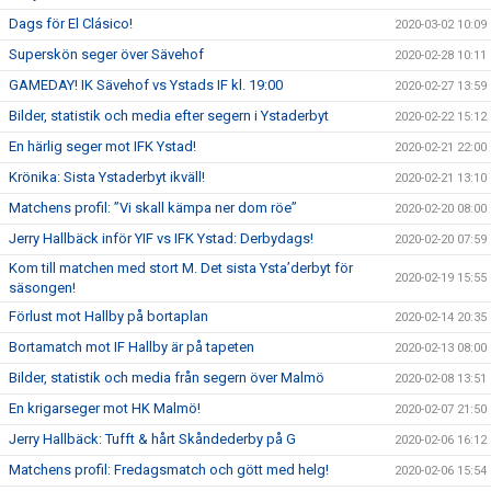
Dags för El Clásico!
2020-03-02 10:09
Superskön seger över Sävehof
2020-02-28 10:11
GAMEDAY! IK Sävehof vs Ystads IF kl. 19:00
2020-02-27 13:59
Bilder, statistik och media efter segern i Ystaderbyt
2020-02-22 15:12
En härlig seger mot IFK Ystad!
2020-02-21 22:00
Krönika: Sista Ystaderbyt ikväll!
2020-02-21 13:10
Matchens profil: ”Vi skall kämpa ner dom röe”
2020-02-20 08:00
Jerry Hallbäck inför YIF vs IFK Ystad: Derbydags!
2020-02-20 07:59
Kom till matchen med stort M. Det sista Ysta’derbyt för
2020-02-19 15:55
säsongen!
Förlust mot Hallby på bortaplan
2020-02-14 20:35
Bortamatch mot IF Hallby är på tapeten
2020-02-13 08:00
Bilder, statistik och media från segern över Malmö
2020-02-08 13:51
En krigarseger mot HK Malmö!
2020-02-07 21:50
Jerry Hallbäck: Tufft & hårt Skåndederby på G
2020-02-06 16:12
Matchens profil: Fredagsmatch och gött med helg!
2020-02-06 15:54