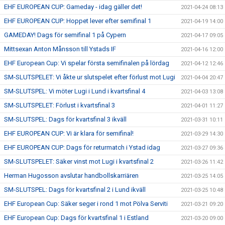
EHF EUROPEAN CUP: Gameday - idag gäller det!
2021-04-24 08:13
EHF EUROPEAN CUP: Hoppet lever efter semifinal 1
2021-04-19 14:00
GAMEDAY! Dags för semifinal 1 på Cypern
2021-04-17 09:05
Mittsexan Anton Månsson till Ystads IF
2021-04-16 12:00
EHF European Cup: Vi spelar första semifinalen på lördag
2021-04-12 12:46
SM-SLUTSPELET: Vi åkte ur slutspelet efter förlust mot Lugi
2021-04-04 20:47
SM-SLUTSPEL: Vi möter Lugi i Lund i kvartsfinal 4
2021-04-03 13:08
SM-SLUTSPELET: Förlust i kvartsfinal 3
2021-04-01 11:27
SM-SLUTSPEL: Dags för kvartsfinal 3 ikväll
2021-03-31 10:11
EHF EUROPEAN CUP: Vi är klara för semifinal!
2021-03-29 14:30
EHF EUROPEAN CUP: Dags för returmatch i Ystad idag
2021-03-27 09:36
SM-SLUTSPELET: Säker vinst mot Lugi i kvartsfinal 2
2021-03-26 11:42
Herman Hugosson avslutar handbollskarriären
2021-03-25 14:05
SM-SLUTSPEL: Dags för kvartsfinal 2 i Lund ikväll
2021-03-25 10:48
EHF European Cup: Säker seger i rond 1 mot Pölva Serviti
2021-03-21 09:20
EHF European Cup: Dags för kvartsfinal 1 i Estland
2021-03-20 09:00