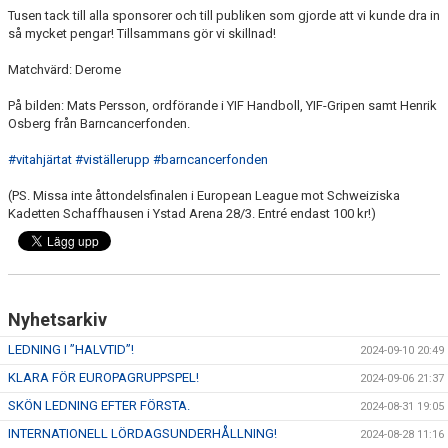
Tusen tack till alla sponsorer och till publiken som gjorde att vi kunde dra in
så mycket pengar! Tillsammans gör vi skillnad!
Matchvärd: Derome
På bilden: Mats Persson, ordförande i YIF Handboll, YIF-Gripen samt Henrik
Osberg från Barncancerfonden.
#vitahjärtat
#viställerupp
#barncancerfonden
(PS. Missa inte åttondelsfinalen i European League mot Schweiziska
Kadetten Schaffhausen i Ystad Arena 28/3. Entré endast 100 kr!)
Nyhetsarkiv
LEDNING I ”HALVTID”!
2024-09-10 20:49
KLARA FÖR EUROPAGRUPPSPEL!
2024-09-06 21:37
SKÖN LEDNING EFTER FÖRSTA.
2024-08-31 19:05
INTERNATIONELL LÖRDAGSUNDERHÅLLNING!
2024-08-28 11:16