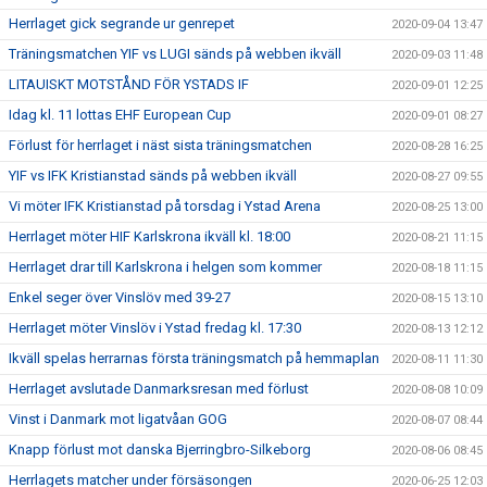
Herrlaget gick segrande ur genrepet
2020-09-04 13:47
Träningsmatchen YIF vs LUGI sänds på webben ikväll
2020-09-03 11:48
LITAUISKT MOTSTÅND FÖR YSTADS IF
2020-09-01 12:25
Idag kl. 11 lottas EHF European Cup
2020-09-01 08:27
Förlust för herrlaget i näst sista träningsmatchen
2020-08-28 16:25
YIF vs IFK Kristianstad sänds på webben ikväll
2020-08-27 09:55
Vi möter IFK Kristianstad på torsdag i Ystad Arena
2020-08-25 13:00
Herrlaget möter HIF Karlskrona ikväll kl. 18:00
2020-08-21 11:15
Herrlaget drar till Karlskrona i helgen som kommer
2020-08-18 11:15
Enkel seger över Vinslöv med 39-27
2020-08-15 13:10
Herrlaget möter Vinslöv i Ystad fredag kl. 17:30
2020-08-13 12:12
Ikväll spelas herrarnas första träningsmatch på hemmaplan
2020-08-11 11:30
Herrlaget avslutade Danmarksresan med förlust
2020-08-08 10:09
Vinst i Danmark mot ligatvåan GOG
2020-08-07 08:44
Knapp förlust mot danska Bjerringbro-Silkeborg
2020-08-06 08:45
Herrlagets matcher under försäsongen
2020-06-25 12:03