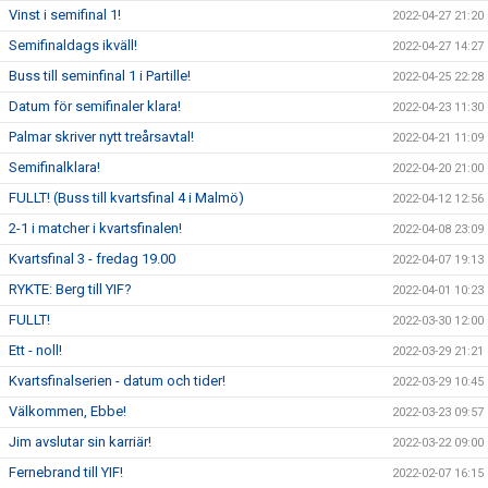
Vinst i semifinal 1!
2022-04-27 21:20
Semifinaldags ikväll!
2022-04-27 14:27
Buss till seminfinal 1 i Partille!
2022-04-25 22:28
Datum för semifinaler klara!
2022-04-23 11:30
Palmar skriver nytt treårsavtal!
2022-04-21 11:09
Semifinalklara!
2022-04-20 21:00
FULLT! (Buss till kvartsfinal 4 i Malmö)
2022-04-12 12:56
2-1 i matcher i kvartsfinalen!
2022-04-08 23:09
Kvartsfinal 3 - fredag 19.00
2022-04-07 19:13
RYKTE: Berg till YIF?
2022-04-01 10:23
FULLT!
2022-03-30 12:00
Ett - noll!
2022-03-29 21:21
Kvartsfinalserien - datum och tider!
2022-03-29 10:45
Välkommen, Ebbe!
2022-03-23 09:57
Jim avslutar sin karriär!
2022-03-22 09:00
Fernebrand till YIF!
2022-02-07 16:15