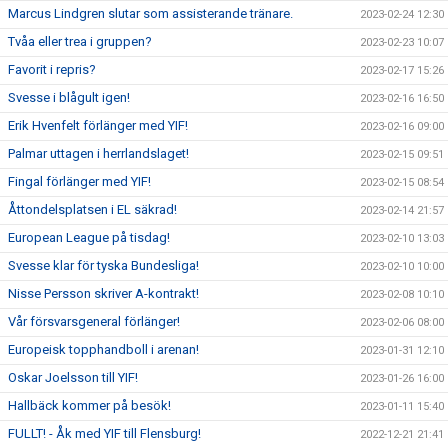
Marcus Lindgren slutar som assisterande tränare.
2023-02-24 12:30
Tvåa eller trea i gruppen?
2023-02-23 10:07
Favorit i repris?
2023-02-17 15:26
Svesse i blågult igen!
2023-02-16 16:50
Erik Hvenfelt förlänger med YIF!
2023-02-16 09:00
Palmar uttagen i herrlandslaget!
2023-02-15 09:51
Fingal förlänger med YIF!
2023-02-15 08:54
Åttondelsplatsen i EL säkrad!
2023-02-14 21:57
European League på tisdag!
2023-02-10 13:03
Svesse klar för tyska Bundesliga!
2023-02-10 10:00
Nisse Persson skriver A-kontrakt!
2023-02-08 10:10
Vår försvarsgeneral förlänger!
2023-02-06 08:00
Europeisk topphandboll i arenan!
2023-01-31 12:10
Oskar Joelsson till YIF!
2023-01-26 16:00
Hallbäck kommer på besök!
2023-01-11 15:40
FULLT! - Åk med YIF till Flensburg!
2022-12-21 21:41