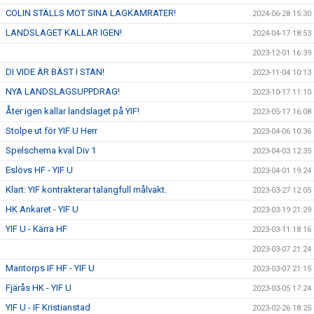
COLIN STÄLLS MOT SINA LAGKAMRATER!
2024-06-28 15:30
LANDSLAGET KALLAR IGEN!
2024-04-17 18:53
2023-12-01 16:39
DI VIDE ÄR BÄST I STAN!
2023-11-04 10:13
NYA LANDSLAGSUPPDRAG!
2023-10-17 11:10
Åter igen kallar landslaget på YIF!
2023-05-17 16:08
Stolpe ut för YIF U Herr
2023-04-06 10:36
Spelschema kval Div 1
2023-04-03 12:35
Eslövs HF - YIF U
2023-04-01 19:24
Klart: YIF kontrakterar talangfull målvakt.
2023-03-27 12:05
HK Ankaret - YIF U
2023-03-19 21:29
YIF U - Kärra HF
2023-03-11 18:16
2023-03-07 21:24
Mantorps IF HF - YIF U
2023-03-07 21:15
Fjärås HK - YIF U
2023-03-05 17:24
YIF U - IF Kristianstad
2023-02-26 18:25