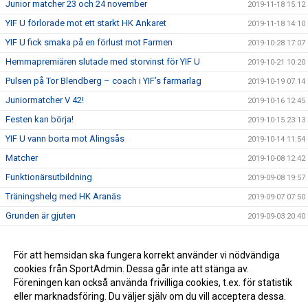
Junior matcher 23 och 24 november
2019-11-18 15:12
YIF U förlorade mot ett starkt HK Ankaret
2019-11-18 14:10
YIF U fick smaka på en förlust mot Farmen
2019-10-28 17:07
Hemmapremiären slutade med storvinst för YIF U
2019-10-21 10:20
Pulsen på Tor Blendberg – coach i YIF’s farmarlag
2019-10-19 07:14
Juniormatcher V 42!
2019-10-16 12:45
Festen kan börja!
2019-10-15 23:13
YIF U vann borta mot Alingsås
2019-10-14 11:54
Matcher
2019-10-08 12:42
Funktionärsutbildning
2019-09-08 19:57
Träningshelg med HK Aranäs
2019-09-07 07:50
Grunden är gjuten
2019-09-03 20:40
Vi sänder live
2019-08-25 12:57
Eslöv kom på besök
För att hemsidan ska fungera korrekt använder vi nödvändiga
2019-08-25 12:52
cookies från SportAdmin. Dessa går inte att stänga av.
Vi är igång!
2019-08-25 12:38
Föreningen kan också använda frivilliga cookies, t.ex. för statistik
eller marknadsföring. Du väljer själv om du vill acceptera dessa.