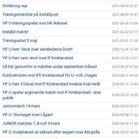
Göteborg cup
2021-08-30 21:37
Träningsmatcher på SolidSport
2021-08-03 10:47
YIF U träningsspelar mot HK Ankaret
2021-06-30 13:06
Inställd match!
2021-06-22 22:17
Träningsstart 3 maj!
2021-05-01 11:00
YIF U herr: Vinst över serieledarna Drott!
2020-10-26 13:59
YIF U herr vann stort över IF Kristianstad
2020-10-20 12:57
Så här genomför vi matcher under september månad
2020-09-27 07:40
Dubbelmöten mot IFK Kristianstad för U- och J-lagen
2020-08-21 09:56
YIF U herr: Förlust mot IF Kristianstad innebär kval neråt
2020-03-16 14:44
YIF U spelar avgörande match mot IF Kristianstad - utan
2020-03-13 14:33
publik
Juniormatch 14 mars
2020-03-09 16:17
YIF U: Storseger över Lågan!
2020-03-08 11:52
JUNIOR matcher 7, 8 och 9 mars
2020-03-04 11:06
YIF U: Kvalplatsen är säkrad efter segern över Alingsås
2020-03-02 14:10