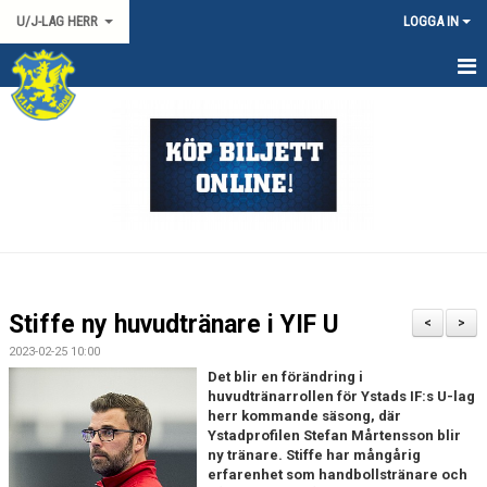
U/J-LAG HERR
LOGGA IN
HEM
NYHETER
KALENDER
TRUPPEN
DOKUMENT
Stiffe ny huvudtränare i YIF U
<
>
KONTAKT
2023-02-25 10:00
Det blir en förändring i
HERR 2 SYD
huvudtränarrollen för Ystads IF:s U-lag
herr kommande säsong, där
Ystadprofilen Stefan Mårtensson blir
MATCHER
ny tränare. Stiffe har mångårig
erfarenhet som handbollstränare och