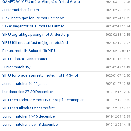
GAMEDAY! YIF U möter Alingsås i Ystad Arena
2020-03-01 10:05
Juniormatcher 1 mars.
2020-02-25 10:22
Blek insats gav förlust mot Baltichov
2020-02-24 12:01
Säker seger för YIF U mot HK Farmen
2020-02-17 10:34
YIF U tog viktiga poäng mot Anderstorp
2020-02-13 10:45
YIF U föll mot tuffast möjliga motstånd
2020-02-10 10:07
Förlust mot HK Ankaret för YIF U
2020-02-06 09:47
YIF U tillbaka i vinnarspåret
2020-01-13 16:15
Junior match 19/1
2020-01-13 15:49
YIF U förlorade även returmötet mot HK S-hof
2020-01-07 12:30
Junior matcher 10-11 januari
2020-01-07 10:38
Lundaspelen 27-30 December
2019-12-17 12:16
YIF U herr förlorade mot HK S-hof på hemmaplan
2019-12-16 11:35
YIF U herr tillbaka i vinnarspåret
2019-12-09 17:07
Junior matcher 14-15 december
2019-12-09 15:39
Junior matcher 7 och 8 december
2019-12-02 14:18