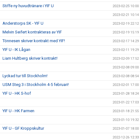
Stiffe ny huvudtränare i YIF U
2023-02-25 10:00
2023-02-21 10:14
Anderstorps SK - YIF U
2023-02-19 22:12
Melvin Seifert kontrakteras av YIF
2023-02-19 15:19
Tönnesen skriver kontrakt med YIF!
2023-02-17 14:29
YIF U - IK Lågan
2023-02-11 19:29
Liam Hultberg skriver kontrakt!
2023-02-09 17:52
2023-02-08 09:00
Lyckad tur till Stockholm!
2023-02-08 08:54
USM Steg 3 i Stockholm 4-5 februari!
2023-02-01 17:00
YIF U - HK S-hof
2023-01-28 18:24
2023-01-22 17:03
YIF U - HK Farmen
2023-01-18 21:55
2023-01-10 19:32
YIF U - GF Kroppskultur
2023-01-07 18:00
2022-12-26 12:33