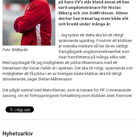
på hans CV’s står bland annat att han
varit ungdomstränare för Niclas
Ekberg och Jim Gottfridsson. Utöver
det har han tränat lag inom både elit
och bredd under många år.
- Jag tycker att detta ska bli ett riktigt
spännande uppdrag. Förutom att klubben
är svenska mästare så har de en väldigt
Foto: Bildbyrån
framgångsrik ungdomsverksamhet som
visar framfötterna på många olika sätt.
Med uppdraget får jag möjligheten att jobba tillsammans med ett
tränarteam där Oscar Carlén är i spetsen. Det ska bli roligt, spännande och
möjligheten att få jobba i en av Sveriges bästa klubbar ska bli riktigt
stimulerande, säger Stefan Mårtensson.
Det pågår samtal med Mats Kleman, som är tränare för YIF U innevarande
säsong, om en förhoppningsvis fortsättning inom klubben även framöver.
Nyhetsarkiv