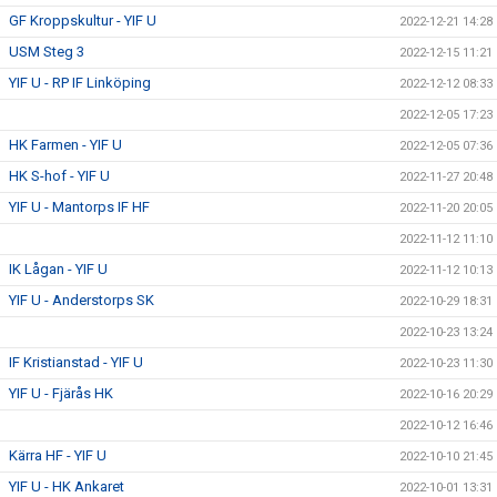
GF Kroppskultur - YIF U
2022-12-21 14:28
USM Steg 3
2022-12-15 11:21
YIF U - RP IF Linköping
2022-12-12 08:33
2022-12-05 17:23
HK Farmen - YIF U
2022-12-05 07:36
HK S-hof - YIF U
2022-11-27 20:48
YIF U - Mantorps IF HF
2022-11-20 20:05
2022-11-12 11:10
IK Lågan - YIF U
2022-11-12 10:13
YIF U - Anderstorps SK
2022-10-29 18:31
2022-10-23 13:24
IF Kristianstad - YIF U
2022-10-23 11:30
YIF U - Fjärås HK
2022-10-16 20:29
2022-10-12 16:46
Kärra HF - YIF U
2022-10-10 21:45
YIF U - HK Ankaret
2022-10-01 13:31