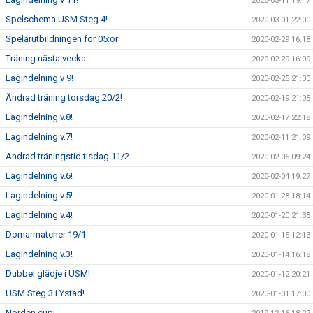
2020-03-11 19:47
Spelschema USM Steg 4!
2020-03-01 22:00
Spelarutbildningen för 05:or
2020-02-29 16:18
Träning nästa vecka
2020-02-29 16:09
Lagindelning v 9!
2020-02-25 21:00
Ändrad träning torsdag 20/2!
2020-02-19 21:05
Lagindelning v.8!
2020-02-17 22:18
Lagindelning v.7!
2020-02-11 21:09
Ändrad träningstid tisdag 11/2
2020-02-06 09:24
Lagindelning v.6!
2020-02-04 19:27
Lagindelning v.5!
2020-01-28 18:14
Lagindelning v.4!
2020-01-20 21:35
Domarmatcher 19/1
2020-01-15 12:13
Lagindelning v.3!
2020-01-14 16:18
Dubbel glädje i USM!
2020-01-12 20:21
USM Steg 3 i Ystad!
2020-01-01 17:00
Norden cup!