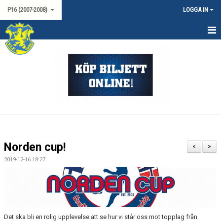
P16 (2007-2008)
LOGGA IN
HEM
NYHETER
KALENDER
TRUPPEN
MATCHER
Norden cup!
<
>
LAGSPONSORER
2019-12-16 18:27
KONTAKT
Det ska bli en rolig upplevelse att se hur vi står oss mot topplag från