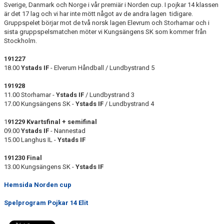
Sverige, Danmark och Norge i vår premiär i Norden cup. I pojkar 14 klassen
är det 17 lag och vi har inte mött något av de andra lagen tidigare.
Gruppspelet börjar mot de två norsk lagen Elevrum och Storhamar och i
sista gruppspelsmatchen möter vi Kungsängens SK som kommer från
Stockholm.
191227
18.00
Ystads IF
- Elverum Håndball / Lundbystrand 5
191928
11.00 Storhamar -
Ystads IF
/ Lundbystrand 3
17.00 Kungsängens SK -
Ystads IF
/ Lundbystrand 4
1
91229 Kvartsfinal + semifinal
09.00
Ystads IF
- Nannestad
15.00 Langhus IL -
Ystads IF
191230 Final
13.00 Kungsängens SK -
Ystads IF
Hemsida Norden cup
Spelprogram Pojkar 14 Elit