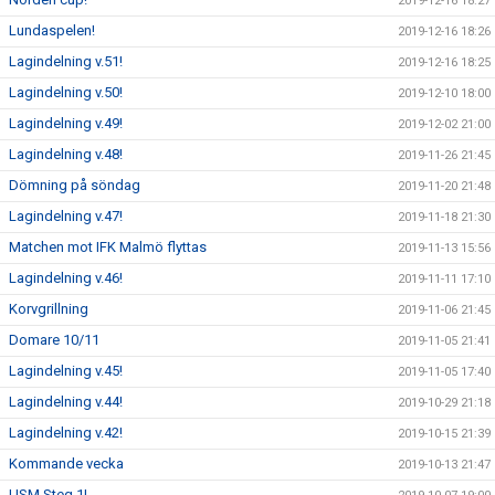
2019-12-16 18:27
Lundaspelen!
2019-12-16 18:26
Lagindelning v.51!
2019-12-16 18:25
Lagindelning v.50!
2019-12-10 18:00
Lagindelning v.49!
2019-12-02 21:00
Lagindelning v.48!
2019-11-26 21:45
Dömning på söndag
2019-11-20 21:48
Lagindelning v.47!
2019-11-18 21:30
Matchen mot IFK Malmö flyttas
2019-11-13 15:56
Lagindelning v.46!
2019-11-11 17:10
Korvgrillning
2019-11-06 21:45
Domare 10/11
2019-11-05 21:41
Lagindelning v.45!
2019-11-05 17:40
Lagindelning v.44!
2019-10-29 21:18
Lagindelning v.42!
2019-10-15 21:39
Kommande vecka
2019-10-13 21:47
USM Steg 1!