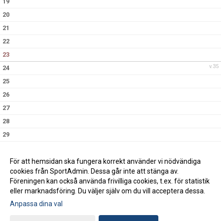
19
20
21
22
23
v.35
24
25
26
27
28
29
30
v.36
31
För att hemsidan ska fungera korrekt använder vi nödvändiga
cookies från SportAdmin. Dessa går inte att stänga av.
Föreningen kan också använda frivilliga cookies, t.ex. för statistik
eller marknadsföring. Du väljer själv om du vill acceptera dessa.
Anpassa dina val
Cookie-inställningar
Gå till Webbversion