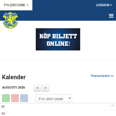
P16 (2007-2008)
LOGGA IN
HEM
NYHETER
KALENDER
TRUPPEN
MATCHER
Kalender
Prenumerera >>
LAGSPONSORER
AUGUSTI 2026
KONTAKT
v.31
01
02