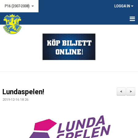
P16 (2007-2008)
LOGGA IN
HEM
NYHETER
KALENDER
TRUPPEN
MATCHER
Lundaspelen!
<
>
LAGSPONSORER
2019-12-16 18:26
KONTAKT