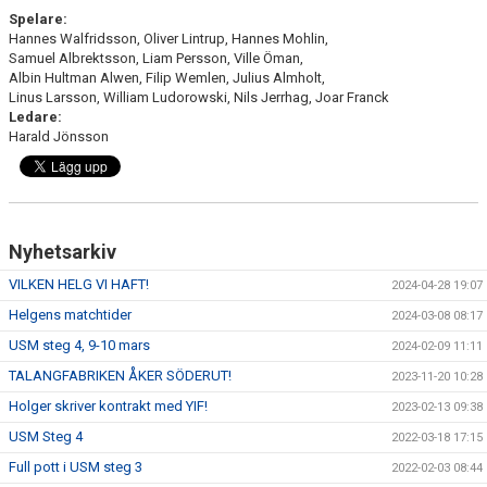
Spelare:
Hannes Walfridsson, Oliver Lintrup, Hannes Mohlin,
Samuel Albrektsson, Liam Persson, Ville Öman,
Albin Hultman Alwen, Filip Wemlen, Julius Almholt,
Linus Larsson, William Ludorowski, Nils Jerrhag, Joar Franck
Ledare:
Harald Jönsson
Nyhetsarkiv
VILKEN HELG VI HAFT!
2024-04-28 19:07
Helgens matchtider
2024-03-08 08:17
USM steg 4, 9-10 mars
2024-02-09 11:11
TALANGFABRIKEN ÅKER SÖDERUT!
2023-11-20 10:28
Holger skriver kontrakt med YIF!
2023-02-13 09:38
USM Steg 4
2022-03-18 17:15
Full pott i USM steg 3
2022-02-03 08:44