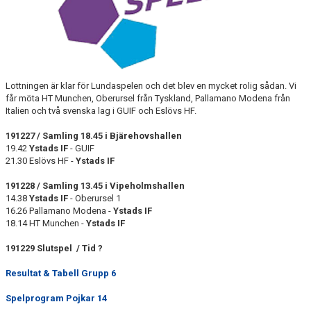
Lottningen är klar för Lundaspelen och det blev en mycket rolig sådan. Vi
får möta HT Munchen, Oberursel från Tyskland, Pallamano Modena från
Italien och två svenska lag i GUIF och Eslövs HF.
191227 / Samling 18.45 i Bjärehovshallen
19.42
Ystads IF
- GUIF
21.30 Eslövs HF -
Ystads IF
191228 / Samling 13.45 i Vipeholmshallen
14.38
Ystads IF
- Oberursel 1
16.26 Pallamano Modena -
Ystads IF
18.14 HT Munchen -
Ystads IF
191229 Slutspel / Tid ?
Resultat & Tabell Grupp 6
Spelprogram Pojkar 14