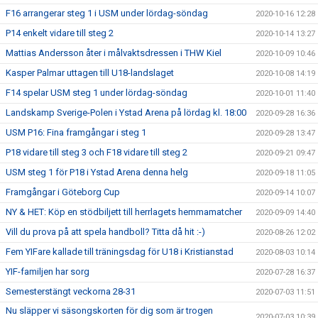
F16 arrangerar steg 1 i USM under lördag-söndag
2020-10-16 12:28
P14 enkelt vidare till steg 2
2020-10-14 13:27
Mattias Andersson åter i målvaktsdressen i THW Kiel
2020-10-09 10:46
Kasper Palmar uttagen till U18-landslaget
2020-10-08 14:19
F14 spelar USM steg 1 under lördag-söndag
2020-10-01 11:40
Landskamp Sverige-Polen i Ystad Arena på lördag kl. 18:00
2020-09-28 16:36
USM P16: Fina framgångar i steg 1
2020-09-28 13:47
P18 vidare till steg 3 och F18 vidare till steg 2
2020-09-21 09:47
USM steg 1 för P18 i Ystad Arena denna helg
2020-09-18 11:05
Framgångar i Göteborg Cup
2020-09-14 10:07
NY & HET: Köp en stödbiljett till herrlagets hemmamatcher
2020-09-09 14:40
Vill du prova på att spela handboll? Titta då hit :-)
2020-08-26 12:02
Fem YIFare kallade till träningsdag för U18 i Kristianstad
2020-08-03 10:14
YIF-familjen har sorg
2020-07-28 16:37
Semesterstängt veckorna 28-31
2020-07-03 11:51
Nu släpper vi säsongskorten för dig som är trogen
2020-07-03 10:39