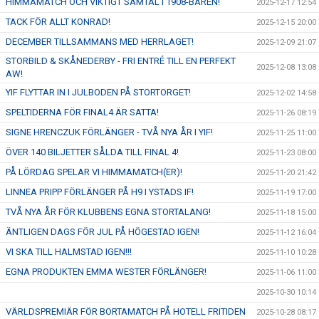
HIMMAMATCH OCH VIKTIGT SAMTAL I 1908-BAREN!
2025-12-17 12:54
TACK FÖR ALLT KONRAD!
2025-12-15 20:00
DECEMBER TILLSAMMANS MED HERRLAGET!
2025-12-09 21:07
STORBILD & SKÅNEDERBY - FRI ENTRÉ TILL EN PERFEKT
2025-12-08 13:08
AW!
YIF FLYTTAR IN I JULBODEN PÅ STORTORGET!
2025-12-02 14:58
SPELTIDERNA FÖR FINAL4 ÄR SATTA!
2025-11-26 08:19
SIGNE HRENCZUK FÖRLÄNGER - TVÅ NYA ÅR I YIF!
2025-11-25 11:00
ÖVER 140 BILJETTER SÅLDA TILL FINAL 4!
2025-11-23 08:00
PÅ LÖRDAG SPELAR VI HIMMAMATCH(ER)!
2025-11-20 21:42
LINNEA PRIPP FÖRLÄNGER PÅ H9 I YSTADS IF!
2025-11-19 17:00
TVÅ NYA ÅR FÖR KLUBBENS EGNA STORTALANG!
2025-11-18 15:00
ÄNTLIGEN DAGS FÖR JUL PÅ HÖGESTAD IGEN!
2025-11-12 16:04
VI SKA TILL HALMSTAD IGEN!!!
2025-11-10 10:28
EGNA PRODUKTEN EMMA WESTER FÖRLÄNGER!
2025-11-06 11:00
2025-10-30 10:14
VÄRLDSPREMIÄR FÖR BORTAMATCH PÅ HOTELL FRITIDEN
2025-10-28 08:17