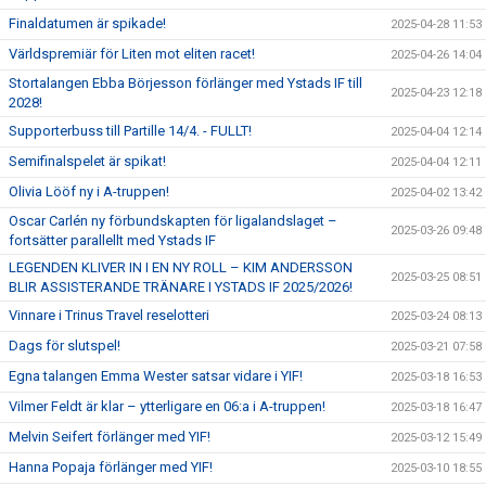
Finaldatumen är spikade!
2025-04-28 11:53
Världspremiär för Liten mot eliten racet!
2025-04-26 14:04
Stortalangen Ebba Börjesson förlänger med Ystads IF till
2025-04-23 12:18
2028!
Supporterbuss till Partille 14/4. - FULLT!
2025-04-04 12:14
Semifinalspelet är spikat!
2025-04-04 12:11
Olivia Lööf ny i A-truppen!
2025-04-02 13:42
Oscar Carlén ny förbundskapten för ligalandslaget –
2025-03-26 09:48
fortsätter parallellt med Ystads IF
LEGENDEN KLIVER IN I EN NY ROLL – KIM ANDERSSON
2025-03-25 08:51
BLIR ASSISTERANDE TRÄNARE I YSTADS IF 2025/2026!
Vinnare i Trinus Travel reselotteri
2025-03-24 08:13
Dags för slutspel!
2025-03-21 07:58
Egna talangen Emma Wester satsar vidare i YIF!
2025-03-18 16:53
Vilmer Feldt är klar – ytterligare en 06:a i A-truppen!
2025-03-18 16:47
Melvin Seifert förlänger med YIF!
2025-03-12 15:49
Hanna Popaja förlänger med YIF!
2025-03-10 18:55