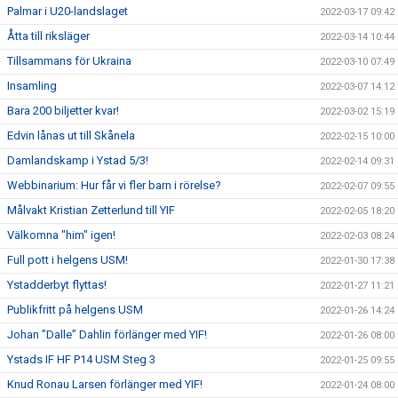
Palmar i U20-landslaget
2022-03-17 09:42
Åtta till riksläger
2022-03-14 10:44
Tillsammans för Ukraina
2022-03-10 07:49
Insamling
2022-03-07 14:12
Bara 200 biljetter kvar!
2022-03-02 15:19
Edvin lånas ut till Skånela
2022-02-15 10:00
Damlandskamp i Ystad 5/3!
2022-02-14 09:31
Webbinarium: Hur får vi fler barn i rörelse?
2022-02-07 09:55
Målvakt Kristian Zetterlund till YIF
2022-02-05 18:20
Välkomna "him" igen!
2022-02-03 08:24
Full pott i helgens USM!
2022-01-30 17:38
Ystadderbyt flyttas!
2022-01-27 11:21
Publikfritt på helgens USM
2022-01-26 14:24
Johan ”Dalle” Dahlin förlänger med YIF!
2022-01-26 08:00
Ystads IF HF P14 USM Steg 3
2022-01-25 09:55
Knud Ronau Larsen förlänger med YIF!
2022-01-24 08:00