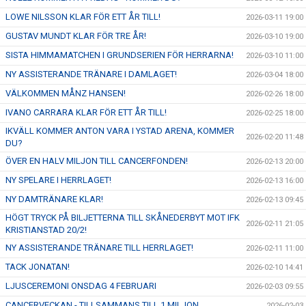
LOWE NILSSON KLAR FÖR ETT ÅR TILL!
2026-03-11 19:00
GUSTAV MUNDT KLAR FÖR TRE ÅR!
2026-03-10 19:00
SISTA HIMMAMATCHEN I GRUNDSERIEN FÖR HERRARNA!
2026-03-10 11:00
NY ASSISTERANDE TRÄNARE I DAMLAGET!
2026-03-04 18:00
VÄLKOMMEN MÅNZ HANSEN!
2026-02-26 18:00
IVANO CARRARA KLAR FÖR ETT ÅR TILL!
2026-02-25 18:00
IKVÄLL KOMMER ANTON VARA I YSTAD ARENA, KOMMER
2026-02-20 11:48
DU?
ÖVER EN HALV MILJON TILL CANCERFONDEN!
2026-02-13 20:00
NY SPELARE I HERRLAGET!
2026-02-13 16:00
NY DAMTRÄNARE KLAR!
2026-02-13 09:45
HÖGT TRYCK PÅ BILJETTERNA TILL SKÅNEDERBYT MOT IFK
2026-02-11 21:05
KRISTIANSTAD 20/2!
NY ASSISTERANDE TRÄNARE TILL HERRLAGET!
2026-02-11 11:00
TACK JONATAN!
2026-02-10 14:41
LJUSCEREMONI ONSDAG 4 FEBRUARI
2026-02-03 09:55
CANCERVECKAN - TILLSAMMANS TILL 1 MILJON
2026-02-03