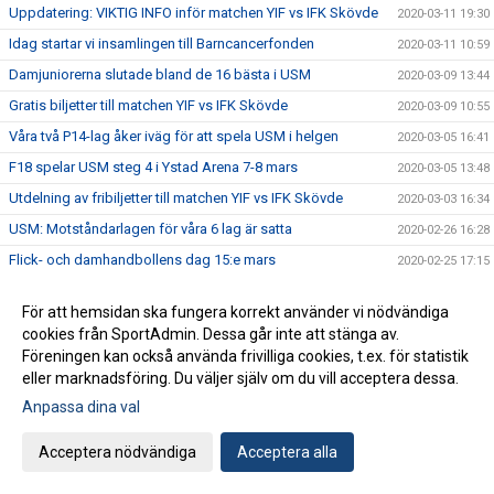
Uppdatering: VIKTIG INFO inför matchen YIF vs IFK Skövde
2020-03-11 19:30
Idag startar vi insamlingen till Barncancerfonden
2020-03-11 10:59
Damjuniorerna slutade bland de 16 bästa i USM
2020-03-09 13:44
Gratis biljetter till matchen YIF vs IFK Skövde
2020-03-09 10:55
Våra två P14-lag åker iväg för att spela USM i helgen
2020-03-05 16:41
F18 spelar USM steg 4 i Ystad Arena 7-8 mars
2020-03-05 13:48
Utdelning av fribiljetter till matchen YIF vs IFK Skövde
2020-03-03 16:34
USM: Motståndarlagen för våra 6 lag är satta
2020-02-26 16:28
Flick- och damhandbollens dag 15:e mars
2020-02-25 17:15
Välkommen till föreläsning med Allan Lundbladh
2020-02-24 13:39
För att hemsidan ska fungera korrekt använder vi nödvändiga
Adam Wennerholm från YIF till HK Aranäs
2020-02-14 10:00
cookies från SportAdmin. Dessa går inte att stänga av.
Fem killar kallade till SHF:s riksläger
2020-02-11 15:19
Föreningen kan också använda frivilliga cookies, t.ex. för statistik
eller marknadsföring. Du väljer själv om du vill acceptera dessa.
GAMEDAY!
2020-02-07 17:46
Anpassa dina val
Herrjuniorerna det sjätte YIF-laget vidare till steg 4!
2020-02-03 17:26
F14 vidare till steg 4 i USM!
2020-02-03 14:32
Acceptera nödvändiga
Acceptera alla
YIF U Dam nära kvalplats till Division 2
2020-02-03 13:16