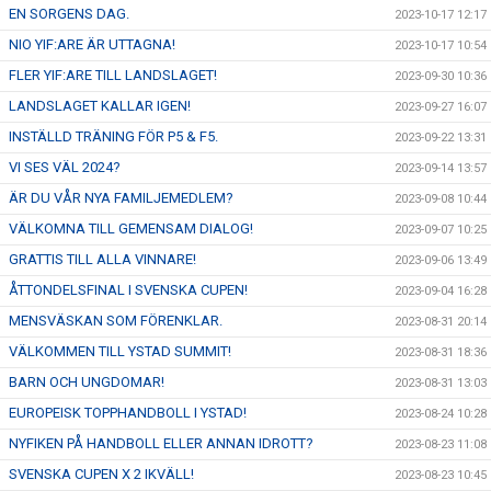
EN SORGENS DAG.
2023-10-17 12:17
NIO YIF:ARE ÄR UTTAGNA!
2023-10-17 10:54
FLER YIF:ARE TILL LANDSLAGET!
2023-09-30 10:36
LANDSLAGET KALLAR IGEN!
2023-09-27 16:07
INSTÄLLD TRÄNING FÖR P5 & F5.
2023-09-22 13:31
VI SES VÄL 2024?
2023-09-14 13:57
ÄR DU VÅR NYA FAMILJEMEDLEM?
2023-09-08 10:44
VÄLKOMNA TILL GEMENSAM DIALOG!
2023-09-07 10:25
GRATTIS TILL ALLA VINNARE!
2023-09-06 13:49
ÅTTONDELSFINAL I SVENSKA CUPEN!
2023-09-04 16:28
MENSVÄSKAN SOM FÖRENKLAR.
2023-08-31 20:14
VÄLKOMMEN TILL YSTAD SUMMIT!
2023-08-31 18:36
BARN OCH UNGDOMAR!
2023-08-31 13:03
EUROPEISK TOPPHANDBOLL I YSTAD!
2023-08-24 10:28
NYFIKEN PÅ HANDBOLL ELLER ANNAN IDROTT?
2023-08-23 11:08
SVENSKA CUPEN X 2 IKVÄLL!
2023-08-23 10:45