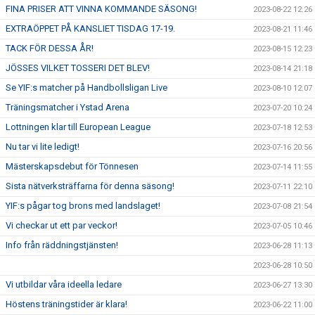
FINA PRISER ATT VINNA KOMMANDE SÄSONG!
2023-08-22 12:26
EXTRAÖPPET PÅ KANSLIET TISDAG 17-19.
2023-08-21 11:46
TACK FÖR DESSA ÅR!
2023-08-15 12:23
JÖSSES VILKET TOSSERI DET BLEV!
2023-08-14 21:18
Se YIF:s matcher på Handbollsligan Live
2023-08-10 12:07
Träningsmatcher i Ystad Arena
2023-07-20 10:24
Lottningen klar till European League
2023-07-18 12:53
Nu tar vi lite ledigt!
2023-07-16 20:56
Mästerskapsdebut för Tönnesen
2023-07-14 11:55
Sista nätverksträffarna för denna säsong!
2023-07-11 22:10
YIF:s pågar tog brons med landslaget!
2023-07-08 21:54
Vi checkar ut ett par veckor!
2023-07-05 10:46
Info från räddningstjänsten!
2023-06-28 11:13
2023-06-28 10:50
Vi utbildar våra ideella ledare
2023-06-27 13:30
Höstens träningstider är klara!
2023-06-22 11:00