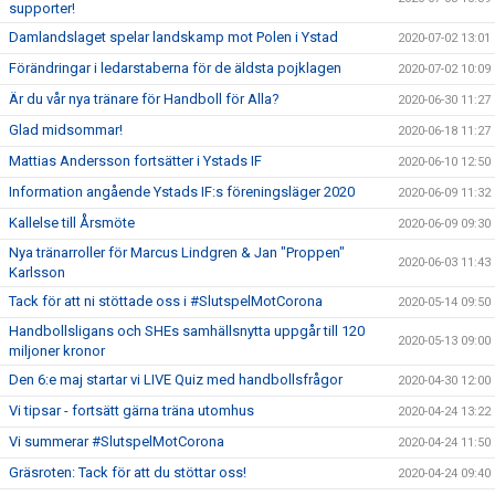
supporter!
Damlandslaget spelar landskamp mot Polen i Ystad
2020-07-02 13:01
Förändringar i ledarstaberna för de äldsta pojklagen
2020-07-02 10:09
Är du vår nya tränare för Handboll för Alla?
2020-06-30 11:27
Glad midsommar!
2020-06-18 11:27
Mattias Andersson fortsätter i Ystads IF
2020-06-10 12:50
Information angående Ystads IF:s föreningsläger 2020
2020-06-09 11:32
Kallelse till Årsmöte
2020-06-09 09:30
Nya tränarroller för Marcus Lindgren & Jan "Proppen"
2020-06-03 11:43
Karlsson
Tack för att ni stöttade oss i #SlutspelMotCorona
2020-05-14 09:50
Handbollsligans och SHEs samhällsnytta uppgår till 120
2020-05-13 09:00
miljoner kronor
Den 6:e maj startar vi LIVE Quiz med handbollsfrågor
2020-04-30 12:00
Vi tipsar - fortsätt gärna träna utomhus
2020-04-24 13:22
Vi summerar #SlutspelMotCorona
2020-04-24 11:50
Gräsroten: Tack för att du stöttar oss!
2020-04-24 09:40