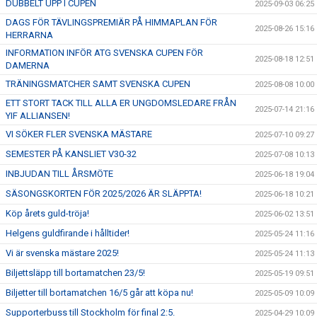
DUBBELT UPP I CUPEN
2025-09-03 06:25
DAGS FÖR TÄVLINGSPREMIÄR PÅ HIMMAPLAN FÖR
2025-08-26 15:16
HERRARNA
INFORMATION INFÖR ATG SVENSKA CUPEN FÖR
2025-08-18 12:51
DAMERNA
TRÄNINGSMATCHER SAMT SVENSKA CUPEN
2025-08-08 10:00
ETT STORT TACK TILL ALLA ER UNGDOMSLEDARE FRÅN
2025-07-14 21:16
YIF ALLIANSEN!
VI SÖKER FLER SVENSKA MÄSTARE
2025-07-10 09:27
SEMESTER PÅ KANSLIET V30-32
2025-07-08 10:13
INBJUDAN TILL ÅRSMÖTE
2025-06-18 19:04
SÄSONGSKORTEN FÖR 2025/2026 ÄR SLÄPPTA!
2025-06-18 10:21
Köp årets guld-tröja!
2025-06-02 13:51
Helgens guldfirande i hålltider!
2025-05-24 11:16
Vi är svenska mästare 2025!
2025-05-24 11:13
Biljettsläpp till bortamatchen 23/5!
2025-05-19 09:51
Biljetter till bortamatchen 16/5 går att köpa nu!
2025-05-09 10:09
Supporterbuss till Stockholm för final 2:5.
2025-04-29 10:09