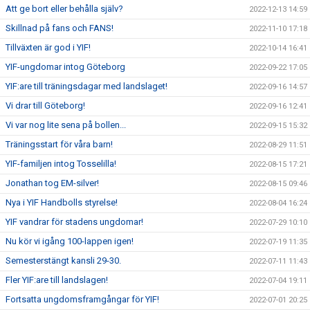
Att ge bort eller behålla själv?
2022-12-13 14:59
Skillnad på fans och FANS!
2022-11-10 17:18
Tillväxten är god i YIF!
2022-10-14 16:41
YIF-ungdomar intog Göteborg
2022-09-22 17:05
YIF:are till träningsdagar med landslaget!
2022-09-16 14:57
Vi drar till Göteborg!
2022-09-16 12:41
Vi var nog lite sena på bollen...
2022-09-15 15:32
Träningsstart för våra barn!
2022-08-29 11:51
YIF-familjen intog Tosselilla!
2022-08-15 17:21
Jonathan tog EM-silver!
2022-08-15 09:46
Nya i YIF Handbolls styrelse!
2022-08-04 16:24
YIF vandrar för stadens ungdomar!
2022-07-29 10:10
Nu kör vi igång 100-lappen igen!
2022-07-19 11:35
Semesterstängt kansli 29-30.
2022-07-11 11:43
Fler YIF:are till landslagen!
2022-07-04 19:11
Fortsatta ungdomsframgångar för YIF!
2022-07-01 20:25