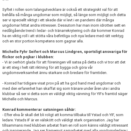
Syftet i rollen som talangutvecklare är också ett strategiskt val för att
behålla så många ungdomar som möjligt, så länge som möjligt och detta
ser vi speciellt viktigt i ett skede där vi levt i en pandemi där många
ungdomar hittat andra intressen. Dessutom har man inom idrotten sett en
nedåtgående trend i ledar- och tränarrekrytering och där kommer Konrad
ha en viktig roll i att stötta våra befintliga och nya ledare med rätt verktyg
och en stor portion kompetens som gagnar alla.
Michelle Fyhr Seifert och Marcus Lindgren, sportsligt ansvariga för
flickor och pojkar i klubben:
- Vi är oerhört glada för att föreningen vill satsa på detta och vi tror att det
är ett steg i helt rätt riktning för att bygga och göra vår
ungdomsverksamhet ännu starkare och bredare för framtiden.
- Konrad har tidigare visat prov på att ha god hand med ungdomar och
med den erfarenhet han skaffat sig som tränare under åren ute i andra
klubbar så ser vi detta som en väldigt viktig värvning för YIFs framtid säger
Michelle och Marcus.
Konrad kommenterar satsningen såhär:
- Efter elva år skall det bli roligt att komma tillbaka till Ystad och YIF, som
ledare. Ystads IF är en välskött och väldigt stark organisation. Jag har
tillsammans med klubben arbetat fram en roll som känns väldigt intressant
och inspirerande. Jag ser framemot samarbetet med alla ungdomsledare i