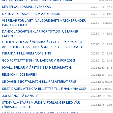
SERIEFINAL I DAMALLSVENSKAN
2026-01-26 14:43
NY HUVUDTRÄNARE - KIM ANDERSSON
2026-01-20 11:00
VI SPELAR FÖR LIVET - VÄLGÖRENHETSMATCHER UNDER
2026-01-19 22:00
CANCERVECKAN
DANSK LAGKAPTEN KLAR FÖR YSTADS IF, STÄRKER
2026-01-14 11:00
LAGBYGGET
EFTER SEX FRAMGÅNGSRIKA ÅR I YIF, OSCAR CARLÉN
2026-01-12 17:05
ANSLUTER TILL SKJERN HÅNDBOLD EFTER SÄSONGEN.
INBJUDAN TILL PREMIÄRVISNING
2026-01-07 13:06
GOD FORTSÄTTNING - NU LADDAR VI INFÖR 2026!
2026-01-02 10:44
IKVÄLL SPELAR VI ÅRETS SISTA HIMMAMATCH!
2025-12-30 13:15
REUNION I 1908-BAREN!
2025-12-29 14:39
SE DAGENS BORTAMATCH TILL RABATTERAT PRIS!
2025-12-27 09:33
SISTA DAGEN ATT KÖPA BILJETTER TILL FINAL 4 VIA OSS!
2025-12-20 07:00
JULSTÄNGT PÅ KANSLIET!
2025-12-19 16:00
STENMALM KVAR I MUREN, VI FÖRLÄNGER MED VÅR
2025-12-18 19:05
FÖRSVARSGENERAL!