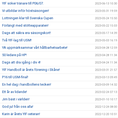
YIF söker tränare till P06/07.
2023-06-13 10:30
Vi utbildar inför höstsäsongen!
2023-05-31 19:59
Lottningen klar till Svenska Cupen
2023-05-24 15:50
Förlängt med stötteapparaten!
2023-05-22 15:03
Dags att säkra era säsongskort!
2023-05-17 14:39
Två YIF-lag till USM!
2023-05-03 16:19
YA uppmärksammar vårt hållbarhetsarbete!
2023-04-28 12:59
50 ledare på HP!
2023-04-28 11:34
Dags att dra igång i div 4!
2023-04-24 11:34
YIF Handboll är årets förening i Skåne!
2023-03-31 21:57
P16 till USM-final!
2023-03-13 09:49
En hel dag i handbollens tecken!
2023-03-09 14:32
Ett år av lidande!
2023-02-24 07:13
Jim bäst i världen!
2023-01-10 10:17
God jul från oss alla!
2022-12-24 08:00
Karin är årets YIF-veteran!
2022-12-20 10:51