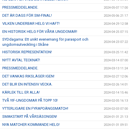
PRESSMEDDELANDE.
2024-05-07 17:00
DET ÄR DAGS FÖR SM-FINAL!
2024-05-06 21:17
VILKEN UNDERBAR HELG VI HAFT!
2024-04-29 12:58
EN HISTORISK HELG FÖR VÅRA UNGDOMAR!
2024-04-25 07:15
SYDdagarna: Ett unikt evenemang för parasport och
2024-04-23 07:22
ungdomsutveckling i Skåne
HISTORISK REPRESENTATION!
2024-03-25 11:42
NYTT AVTAL TECKNAT!
2024-03-14 07:00
PRESSMEDDELANDE.
2024-03-13 11:24
DET VANKAS RIKSLÄGER IGEN!
2024-02-27 12:06
DET BLIR EN INTENSIV VECKA.
2024-02-26 14:01
KÄRLEK TILL ER ALLA!
2024-02-14 15:46
TVÅ YIF-UNGDOMAR PÅ TOPP 10!
2024-02-05 16:13
YTTERLIGARE EN FYRAPOÄNGSMATCH!
2024-02-03 07:00
SMAKSTART PÅ VÅRSÄSONGEN!
2024-01-31 21:13
NYA MATCHER KOMMANDE HELG!
2024-01-31 09:51