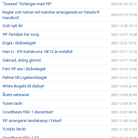
"Svesse" förlänger med YIF!
2022-01-20 12:11
Regler och rutiner vid matcher arrangerade av Ystads IF
2022-01-12 12:59
Handboll.
Gott nytt år!
2021-12-30 10:13
YIF-familjen har sorg.
2021-12-27 16:28
Engla i Skånelaget!
2021-12-21 10:31
Herr-U - IFK Karlskrona 18/12 är inställd!
2021-12-17 15:33
Saknad, aldrig glömd.
2021-12-17 13:38
Fem YIF:are i Skånelaget
2021-12-16 12:56
Palmar till Ligalandslaget
2021-12-15 11:44
White Angels till derbyt!
2021-12-09 20:49
Årets veteraner
2021-12-09 20:43
Tusen tack!
2021-12-09 20:41
Covidbevis från 1 december!
2021-12-01 08:36
YIF arrangerar landskamp i Ystad!
2021-11-30 12:40
TUSEN TACK!
2021-11-23 11:03
Covidbevis från 1/12