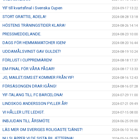
YIF till kvartsfinal i Svenska Cupen
2024-09-17 13:22
STORT GRATTIS, ADELA!
2024-08-28 13:18
HÖSTENS TRÄNINGSTIDER KLARA!
2024-08-26 14:14
PRESSMEDDELANDE.
2024-08-23 10:00
DAGS FÖR HEMMAMATCHER IGEN!
2024-08-20 16:44
UDDAMÅLSVINST GAV GULDET!
2024-08-19 10:24
FÖRLUST I CUPPREMIÄREN!
2024-08-18 17:37
EM-FINAL FÖR VÅRA PÅGAR!
2024-08-17 13:33
JO, MAILET/SMS:ET KOMMER FRÅN YIF!
2024-08-16 12:43
FÖRSÄSONGEN DRAR IGÅNG!
2024-08-16 07:28
YIF-TALANG TILL FC BARCELONA!
2024-07-29 11:00
LINDSKOG ANDERSSON FYLLER ÅR!
2024-07-21 09:49
VI HÅLLER LITE LEDIGT.
2024-07-15 08:00
INBJUDAN TILL ÅRSMÖTE
2024-06-25 09:00
LÄS MER OM SVERIGES ROLIGASTE TJÄNST!
2024-06-10 16:46
NU SLÄPPER VI DE SISTA BILJETTERNA!
2024-05-16 09:59