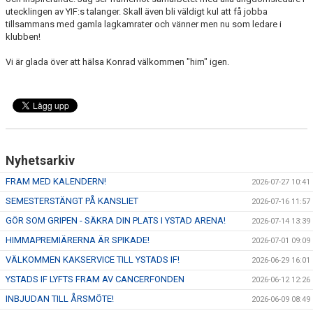
utecklingen av YIF:s talanger. Skall även bli väldigt kul att få jobba
tillsammans med gamla lagkamrater och vänner men nu som ledare i
klubben!
Vi är glada över att hälsa Konrad välkommen "him" igen.
Nyhetsarkiv
FRAM MED KALENDERN!
2026-07-27 10:41
SEMESTERSTÄNGT PÅ KANSLIET
2026-07-16 11:57
GÖR SOM GRIPEN - SÄKRA DIN PLATS I YSTAD ARENA!
2026-07-14 13:39
HIMMAPREMIÄRERNA ÄR SPIKADE!
2026-07-01 09:09
VÄLKOMMEN KAKSERVICE TILL YSTADS IF!
2026-06-29 16:01
YSTADS IF LYFTS FRAM AV CANCERFONDEN
2026-06-12 12:26
INBJUDAN TILL ÅRSMÖTE!
2026-06-09 08:49