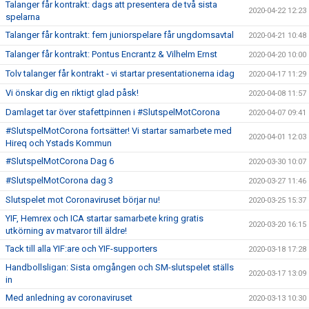
Talanger får kontrakt: dags att presentera de två sista
2020-04-22 12:23
spelarna
Talanger får kontrakt: fem juniorspelare får ungdomsavtal
2020-04-21 10:48
Talanger får kontrakt: Pontus Encrantz & Vilhelm Ernst
2020-04-20 10:00
Tolv talanger får kontrakt - vi startar presentationerna idag
2020-04-17 11:29
Vi önskar dig en riktigt glad påsk!
2020-04-08 11:57
Damlaget tar över stafettpinnen i #SlutspelMotCorona
2020-04-07 09:41
#SlutspelMotCorona fortsätter! Vi startar samarbete med
2020-04-01 12:03
Hireq och Ystads Kommun
#SlutspelMotCorona Dag 6
2020-03-30 10:07
#SlutspelMotCorona dag 3
2020-03-27 11:46
Slutspelet mot Coronaviruset börjar nu!
2020-03-25 15:37
YIF, Hemrex och ICA startar samarbete kring gratis
2020-03-20 16:15
utkörning av matvaror till äldre!
Tack till alla YIF:are och YIF-supporters
2020-03-18 17:28
Handbollsligan: Sista omgången och SM-slutspelet ställs
2020-03-17 13:09
in
Med anledning av coronaviruset
2020-03-13 10:30