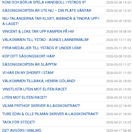
KOM OCH BÖRJA SPELA HANDBOLL I YSTADS IF!
2026-05-28 14:55
SÄSONGSKORTEN ÄR UTE NU – DIN PLATS VÄNTAR
2026-05-26 13:25
NIU-TALANGERNA TAR KLIVET, AMANDA & TINDRA UPP I
2026-05-20 18:00
A-LAGET!
VINCENT & LOKE TAR UPP KAMPEN PÅ H6!
2026-05-18 08:59
VÄLKOMMEN TILL YSTAD - AGNES LANNERMALM!
2026-05-13 11:00
FYRA MEDALJER TILL YSTADS IF UNDER USM!
2026-05-11 09:14
KÖP DITT SÄSONGSKORT HÄR!
2026-05-08 10:00
SÄSONGSKORTEN ÄR SLÄPPTA!
2026-05-03 11:07
VI HAR EN NY SHERIFF I STAN!
2026-05-01 11:00
VÄLKOMMEN TILLBAKA, HENRIK GÖLAND!
2026-04-26 18:00
VINSTLISTA LITEN MOT ELITEN RACET:
2026-04-25 14:05
LITEN MOT ELITEN RACET!
2026-04-24 10:54
VILMA FRITHIOF SKRIVER A-LAGSKONTRAKT!
2026-04-22 18:00
TURE EDIN & OLLE PILMAN SKRIVER A-LAGSKONTRAKT!
2026-04-21 18:00
TACK FÖR STÖDET!
2026-04-21 14:23
DET AVGÖRS I MALMÖ.
2026-04-17 08:48