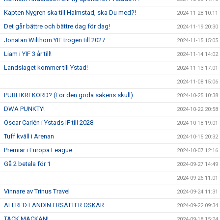
Kapten Nygren ska till Halmstad, ska Du med?!
2024-11-28 10:11
Det går bättre och bättre dag för dag!
2024-11-19 20:30
Jonatan Wilthorn YIF trogen till 2027
2024-11-15 15:05
Liam i YIF 3 år till!
2024-11-14 14:02
Landslaget kommer till Ystad!
2024-11-13 17:01
2024-11-08 15:06
PUBLIKREKORD? (För den goda sakens skull)
2024-10-25 10:38
DWA PUNKTY!
2024-10-22 20:58
Oscar Carlén i Ystads IF till 2028
2024-10-18 19:01
Tuff kväll i Arenan
2024-10-15 20:32
Premiär i Europa League
2024-10-07 12:16
Gå 2 betala för 1
2024-09-27 14:49
2024-09-26 11:01
Vinnare av Trinus Travel
2024-09-24 11:31
ALFRED LANDIN ERSÄTTER OSKAR
2024-09-22 09:34
TACK MACKAN!
2024-09-18 15:24