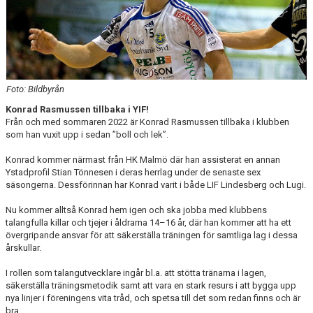
YIF:S NOSTALGOTEK
MEDLEMSKAP
Foto: Bildbyrån
Konrad Rasmussen tillbaka i YIF!
Från och med sommaren 2022 är Konrad Rasmussen tillbaka i klubben
som han vuxit upp i sedan ”boll och lek”.
Konrad kommer närmast från HK Malmö där han assisterat en annan
Ystadprofil Stian Tönnesen i deras herrlag under de senaste sex
säsongerna. Dessförinnan har Konrad varit i både LIF Lindesberg och Lugi.
Nu kommer alltså Konrad hem igen och ska jobba med klubbens
talangfulla killar och tjejer i åldrarna 14–16 år, där han kommer att ha ett
övergripande ansvar för att säkerställa träningen för samtliga lag i dessa
årskullar.
I rollen som talangutvecklare ingår bl.a. att stötta tränarna i lagen,
säkerställa träningsmetodik samt att vara en stark resurs i att bygga upp
nya linjer i föreningens vita tråd, och spetsa till det som redan finns och är
bra.