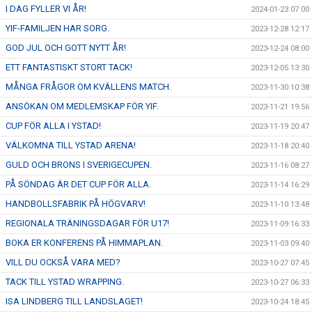
I DAG FYLLER VI ÅR!
2024-01-23 07:00
YIF-FAMILJEN HAR SORG.
2023-12-28 12:17
GOD JUL OCH GOTT NYTT ÅR!
2023-12-24 08:00
ETT FANTASTISKT STORT TACK!
2023-12-05 13:30
MÅNGA FRÅGOR OM KVÄLLENS MATCH.
2023-11-30 10:38
ANSÖKAN OM MEDLEMSKAP FÖR YIF.
2023-11-21 19:56
CUP FÖR ALLA I YSTAD!
2023-11-19 20:47
VÄLKOMNA TILL YSTAD ARENA!
2023-11-18 20:40
GULD OCH BRONS I SVERIGECUPEN.
2023-11-16 08:27
PÅ SÖNDAG ÄR DET CUP FÖR ALLA.
2023-11-14 16:29
HANDBOLLSFABRIK PÅ HÖGVARV!
2023-11-10 13:48
REGIONALA TRÄNINGSDAGAR FÖR U17!
2023-11-09 16:33
BOKA ER KONFERENS PÅ HIMMAPLAN.
2023-11-03 09:40
VILL DU OCKSÅ VARA MED?
2023-10-27 07:45
TACK TILL YSTAD WRAPPING.
2023-10-27 06:33
ISA LINDBERG TILL LANDSLAGET!
2023-10-24 18:45