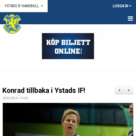
YSTADS IF HANDBOLL
LOGGA IN
HEM
OM KLUBBEN
KONTAKT
BILJETTER/SÄSONGSKORT
PARTNERS
Konrad tillbaka i Ystads IF!
<
>
MATCHER
2022-03-21 14:05
HYRA HIMMAPLAN
ÖVRIGT