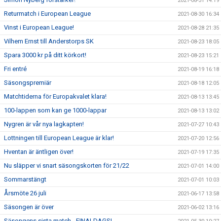
2021-08-31 14:19
Returmatch i European League
2021-08-30 16:34
Vinst i European League!
2021-08-28 21:35
Vilhem Ernst till Anderstorps SK
2021-08-23 18:05
Spara 3000 kr på ditt körkort!
2021-08-23 15:21
Fri entré
2021-08-19 16:18
Säsongspremiär
2021-08-18 12:05
Matchtiderna för Europakvalet klara!
2021-08-13 13:45
100-lappen som kan ge 1000-lappar
2021-08-13 13:02
Nygren är vår nya lagkapten!
2021-07-27 10:43
Lottningen till European League är klar!
2021-07-20 12:56
Hventan är äntligen över!
2021-07-19 17:35
Nu släpper vi snart säsongskorten för 21/22
2021-07-01 14:00
Sommarstängt
2021-07-01 10:03
Årsmöte 26 juli
2021-06-17 13:58
Säsongen är över
2021-06-02 13:16
Säsongens sista match - FINALDAGS!