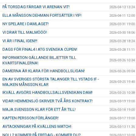
PÅ TORSDAG FÄRGAR VI ARENAN VIT!
2026-04-13 13:24
ELLA MÅNSSON DEHMAN FORTSÄTTER I YIF!
2026-04-11 12:00
NY SPELARE I DAMLAGET!
2026-03-31 19:00
VI DRAR TILL MALMÖÖÖ!
2026-03-30 18:06
VI ÄR I FINAL IGEN!!!
2026-03-28 18:24
DAGS FÖR FINAL4 I ATG SVENSKA CUPEN!
2026-03-28 11:11
INFORMATION GÄLLANDE BILJETTER TILL
2026-03-26 10:34
KVARTSFINALERNA!
DAMERNA ÄR KLARA FÖR HANDBOLLSLIGAN!
2026-03-26 09:04
EN AV SVERIGES STÖRSTA TALANGER TILL YSTADS IF -
2026-03-25 19:40
MAJKEN MÅNSSON KLAR
IKVÄLL AVGÖRS HANDBOLLSALLSVENSKAN DAM!
2026-03-25 10:38
VIDAR HEMMENSJÖ SKRIVER TVÅ ÅRS KONTRAKT!
2026-03-19 19:00
MAJA SVENSSON KLAR FÖR ETT ÅR TILL!
2026-03-18 19:00
KAPTEN PERSSON FÖRLÄNGER!
2026-03-17 19:00
AVTACKNINGAR PÅ KVÄLLENS MATCH!
2026-03-13 11:35
NOLL2 KOMMER PÅ FREDAG - KOMMER DU?
2026-03-12 10:00