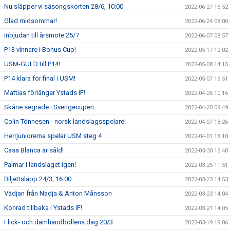
Nu släpper vi säsongskorten 28/6, 10:00
2022-06-27 15:52
Glad midsommar!
2022-06-24 08:00
Inbjudan till årsmöte 25/7
2022-06-07 08:57
P13 vinnare i Bohus Cup!
2022-05-17 12:02
USM-GULD till P14!
2022-05-08 14:15
P14 klara för final i USM!
2022-05-07 19:51
Mattias förlänger Ystads IF!
2022-04-26 10:16
Skåne segrade i Sverigecupen.
2022-04-20 09:49
Colin Tönnesen - norsk landslagsspelare!
2022-04-07 18:26
Herrjuniorerna spelar USM steg 4
2022-04-01 18:10
Casa Blanca är såld!
2022-03-30 13:40
Palmar i landslaget igen!
2022-03-25 11:51
Biljettsläpp 24/3, 16:00
2022-03-23 14:53
Vädjan från Nadja & Anton Månsson
2022-03-23 14:04
Konrad tillbaka i Ystads IF!
2022-03-21 14:05
Flick- och damhandbollens dag 20/3
2022-03-19 19:06