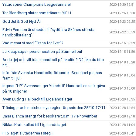
Ystadsöner Champions Leaguevinnare!
2020-12-30 19:51
Tor Blendberg slutar som tränare i YIF U
2020-12-26 15:30
God Jul & Gott Nytt År
2020-12-23 09:25
Edvin Persson är utsedd till "sydöstra Skånes största
2020-12-22 08:59
handbollstalang"
Vad menar vi med "Träna för livet"?
2020-12-16 09:39
Julklappstips - prenumeration på Stürmerfoul
2020-12-15 11:50
Är du tjej och vill träna handboll på skoltid? Då ska du titta
2020-11-18 13:20
hit!
Info från Svenska Handbollsförbundet: Seriespel pausas
2020-11-18 13:04
fram till jul
Ingmar ”HP” Svensson ger Ystads IF Handboll en unik gåva
2020-11-13 13:00
på 10 miljoner
Även Ludvig Hallbäck till Ligalandslaget
2020-10-29 15:35
Träningar och matcher: nya regler för perioden 28/10-17/11
2020-10-28 14:54
Casa Blanca stängt för besökare t.o.m. 17:e november
2020-10-28 12:18
Niklas Kraft kallad till Ligalandslaget
2020-10-28 11:04
F16 laget slutade trea i steg 1
2020-10-20 10:41