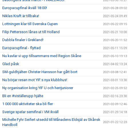
2021-05-30 10:27
Europacupfinal ikväll 18:00!
2021-05-28 09:02
Niklas Kraft är tillbaka!
2021-05-24 09:49
Lottningen klar till Svenska Cupen
2021-05-22 09:15
Filip Pettersson lånas ut till Holland
2021-05-21 10:00
Dubbla finaler i Grekland!
2021-05-20 11:52
Europacupfinal - flyttad
2021-05-11 15:09
Nu kavlar vi upp tillsammans med Region Skåne
2021-05-10 19:13
Glad påsk
2021-04-02 13:24
SM-guldhjälten Christer Hansson har gått bort
2021-03-08 12:41
Nu börjar resan mot YIF:s nya klubbhus!
2021-03-01 13:30
Ny organisation kring YIF U och herrjuniorer
2021-02-25 09:52
Bli en #viställerupp hjälte
2021-02-16 23:30
1 000 000 aktiviteter ska bli fler
2021-02-09 12:46
Sverige spelar semifinal i VM ikväll
2021-01-29 14:18
Michelle Fyhr Seifert utsedd till Månadens Eldsjäl av Skånsk
2021-01-22 12:23
Handboll