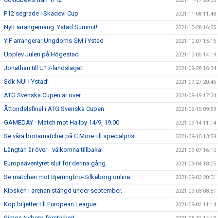
2021-11-17 20:06
P12 segrade i Skadevi Cup
2021-11-08 11:48
Nytt arrangemang: Ystad Summit!
2021-10-28 16:35
YIF arrangerar Ungdoms-SM i Ystad
2021-10-07 15:16
Upplev Julen på Högestad
2021-10-05 14:19
Jonathan till U17-landslaget!
2021-09-28 16:34
Sök NUI i Ystad!
2021-09-27 20:46
ATG Svenska Cupen är över
2021-09-19 17:34
Åttondelsfinal i ATG Svenska Cupen
2021-09-15 09:59
GAMEDAY - Match mot Hallby 14/9, 19.00
2021-09-14 11:14
Se våra bortamatcher på C More till specialpris!
2021-09-10 13:59
Längtan är över - välkomna tillbaka!
2021-09-07 16:10
Europaäventyret slut för denna gång.
2021-09-04 18:05
Se matchen mot Bjerringbro-Silkeborg online.
2021-09-03 20:01
Kiosken i arenan stängd under september.
2021-09-03 08:51
Köp biljetter till European League
2021-09-02 11:14
Simon Nyberg förstärker!