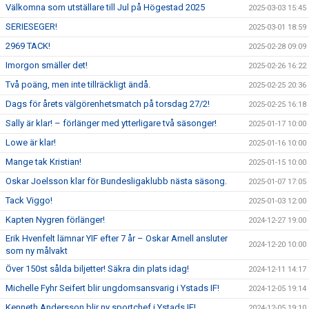
Välkomna som utställare till Jul på Högestad 2025
2025-03-03 15:45
SERIESEGER!
2025-03-01 18:59
2969 TACK!
2025-02-28 09:09
Imorgon smäller det!
2025-02-26 16:22
Två poäng, men inte tillräckligt ändå.
2025-02-25 20:36
Dags för årets välgörenhetsmatch på torsdag 27/2!
2025-02-25 16:18
Sally är klar! – förlänger med ytterligare två säsonger!
2025-01-17 10:00
Lowe är klar!
2025-01-16 10:00
Mange tak Kristian!
2025-01-15 10:00
Oskar Joelsson klar för Bundesligaklubb nästa säsong.
2025-01-07 17:05
Tack Viggo!
2025-01-03 12:00
Kapten Nygren förlänger!
2024-12-27 19:00
Erik Hvenfelt lämnar YIF efter 7 år – Oskar Arnell ansluter
2024-12-20 10:00
som ny målvakt
Över 150st sålda biljetter! Säkra din plats idag!
2024-12-11 14:17
Michelle Fyhr Seifert blir ungdomsansvarig i Ystads IF!
2024-12-05 19:14
Kenneth Andersson blir ny sportchef i Ystads IF!
2024-12-05 19:10