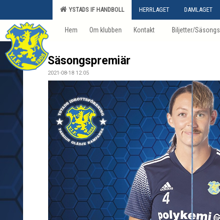
YSTADS IF HANDBOLL
HERRLAGET
DAMLAGET
Hem
Om klubben
Kontakt
Biljetter/Säsongs
Säsongspremiär
2021-08-18 12:05