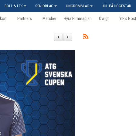
BOLL & LEK
SENIORLAG
UNGDOMSLAG
JUL PÅ HÖGESTAD
kort
Partners
Matcher
Hyra Himmaplan
Övrigt
YIF:s Nos
<
>