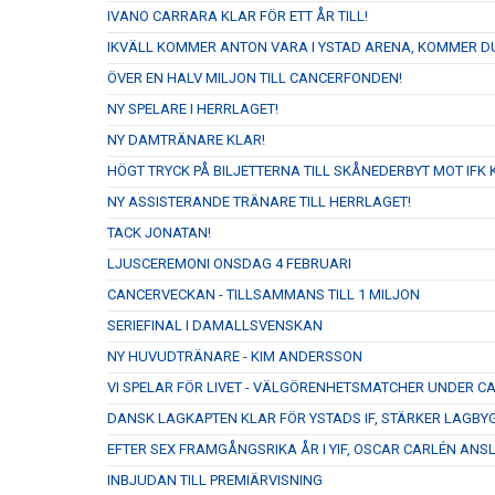
IVANO CARRARA KLAR FÖR ETT ÅR TILL!
IKVÄLL KOMMER ANTON VARA I YSTAD ARENA, KOMMER D
ÖVER EN HALV MILJON TILL CANCERFONDEN!
NY SPELARE I HERRLAGET!
NY DAMTRÄNARE KLAR!
HÖGT TRYCK PÅ BILJETTERNA TILL SKÅNEDERBYT MOT IFK K
NY ASSISTERANDE TRÄNARE TILL HERRLAGET!
TACK JONATAN!
LJUSCEREMONI ONSDAG 4 FEBRUARI
CANCERVECKAN - TILLSAMMANS TILL 1 MILJON
SERIEFINAL I DAMALLSVENSKAN
NY HUVUDTRÄNARE - KIM ANDERSSON
VI SPELAR FÖR LIVET - VÄLGÖRENHETSMATCHER UNDER 
DANSK LAGKAPTEN KLAR FÖR YSTADS IF, STÄRKER LAGBY
EFTER SEX FRAMGÅNGSRIKA ÅR I YIF, OSCAR CARLÉN ANS
INBJUDAN TILL PREMIÄRVISNING