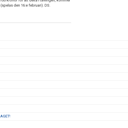
00 kronor för att delta i tävlingen, kommer
 (spelas den 16:e februari). DS.
LAGET!