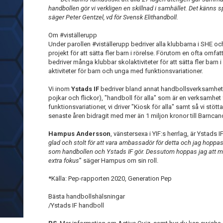
handbollen gör vi verkligen en skillnad i samhället. Det känns sp
säger Peter Gentzel, vd för Svensk Elithandboll.
Om #viställerupp
Under parollen #viställerupp bedriver alla klubbarna i SHE o
projekt för att sätta fler barn i rörelse. Förutom en ofta o
bedriver många klubbar skolaktiviteter för att sätta fler barn 
aktiviteter för barn och unga med funktionsvariationer.
Vi inom
Ystads IF
bedriver bland annat handbollsverksamhet
pojkar och flickor), "handboll för alla" som är en verksamhe
funktionsvariationer, vi driver "Kiosk för alla" samt så vi st
senaste åren bidragit med mer än 1 miljon kronor till Barnc
Hampus Andersson
, vänstersexa i YIF:s herrlag, är Ystads 
glad och stolt för att vara ambassadör för detta och jag hoppas a
som handbollen och Ystads IF gör. Dessutom hoppas jag att m
extra fokus
” säger Hampus om sin roll.
*Källa: Pep-rapporten 2020, Generation Pep
Bästa handbollshälsningar
/Ystads IF handboll