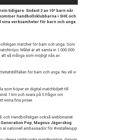
sin tidigare. Endast 2 av 10* barn når
 kommer handbollsklubbarna i SHE och
ill sina verksamheter för barn och unga
dbollsligan matcher för barn och unga. Som
atchtröjor. Målet är att samla in 1 000 000
ll att så många som möjligt nås av
itetstillfällen för barn och unga. Nu vill vi
a som köper en digital matchbiljett till
inst 1 km och svara på 5 frågor om
 vinna fina priser.
SHE och Handbollsligan också webbinariet
n
Generation Pep
,
Magnus Jägerskog
 är nationell ambassadör för #viställerupp
man i denna världsunika manifestation. Genom