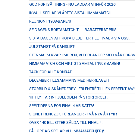
GOD FORTSÄTTNING - NU LADDAR VI INFÖR 2026!
IKVÄLL SPELAR VI ÅRETS SISTA HIMMAMATCH!
REUNION I 1908-BAREN!
SE DAGENS BORTAMATCH TILL RABATTERAT PRIS!
SISTA DAGEN ATT KÖPA BILJETTER TILL FINAL 4 VIA OSS!
JULSTÄNGT PÅ KANSLIET!
STENMALM KVAR I MUREN, VI FÖRLÄNGER MED VÅR FÖRS
HIMMAMATCH OCH VIKTIGT SAMTAL I 1908-BAREN!
TACK FÖR ALLT KONRAD!
DECEMBER TILLSAMMANS MED HERRLAGET!
STORBILD & SKÅNEDERBY - FRI ENTRÉ TILL EN PERFEKT AW!
YIF FLYTTAR IN I JULBODEN PÅ STORTORGET!
SPELTIDERNA FÖR FINAL4 ÄR SATTA!
SIGNE HRENCZUK FÖRLÄNGER - TVÅ NYA ÅR I YIF!
ÖVER 140 BILJETTER SÅLDA TILL FINAL 4!
PÅ LÖRDAG SPELAR VI HIMMAMATCH(ER)!