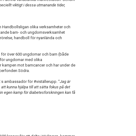
eciellt viktigt i dessa utmanande tider,
ch Handbollsligan olika verksamheter och
mfattande barn- och ungdomsverksamhet
i rörelse, handboll för nyanlända och
 för över 600 ungdomar och barn (både
t för ungdomar med olika
öttar kampen mot barncancer och har under de
ancerfonden Södra.
IF:s ambassadör för #viställerupp. ”
Jag är
tt kunna hjälpa till att sätta fokus på det
in egen kamp för diabetesforskningen kan få