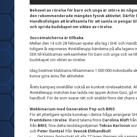
Behovet av rörelse för barn och unga är större än någon
den rekommenderade mängden fysisk aktivitet. Därför
Handbollsligan att kraftsamla för att samla in pengar t
och sprida budskapet om vikten av rörelse.
Succématcherna är tillbaka
Mellan den 14 och 28 februari spelar alla lag i SHE och Han
tidigare år exponeras #viställerupp-händerna på alla lagens m
SEK till klubbarnas verksamheter för barn och unga och se ti
budskapet om vikten av rörelse.
Idag bedriver klubbarna tillsammans 1 000 000 individuella aktiv
kunna göra ännu fler aktiviteter.
Årets kampanj innehåller också en konkret rörelseaktivitet. All
#viställerupp-matchen kan ladda ner appen Active Quiz, gå m
handboll. För de som svarar rätt och snabbt finns det chans att
Webbinarium med Generation Pep och BRIS
För att ytterligare sprida kunskap i denna fråga arrangerar 
Framtidens rörelse
. Bland talarna finns
Carolina Klüft
frå
från
BRIS
, före detta landslagsstjärnan
Tobias Karlsson
som
och
Peter Gentzel
från
Svensk Elithandboll
.
-
Det känns fantastiskt att alla 27 lagen återigen går sam