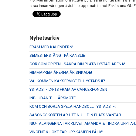
PS
. Mer information om Active Quiz, samt hur du kan swisha 1
strax innan vår egen #viställerupp match mot Eskilstuna GUIF
Nyhetsarkiv
FRAM MED KALENDERN!
SEMESTERSTÄNGT PÅ KANSLIET
GÖR SOM GRIPEN - SÄKRA DIN PLATS I YSTAD ARENA!
HIMMAPREMIÄRERNA ÄR SPIKADE!
VÄLKOMMEN KAKSERVICE TILL YSTADS IF!
YSTADS IF LYFTS FRAM AV CANCERFONDEN
INBJUDAN TILL ÅRSMÖTE!
KOM OCH BÖRJA SPELA HANDBOLL I YSTADS IF!
SÄSONGSKORTEN ÄR UTE NU – DIN PLATS VÄNTAR
NIU-TALANGERNA TAR KLIVET, AMANDA & TINDRA UPP I A-
VINCENT & LOKE TAR UPP KAMPEN PÅ H6!