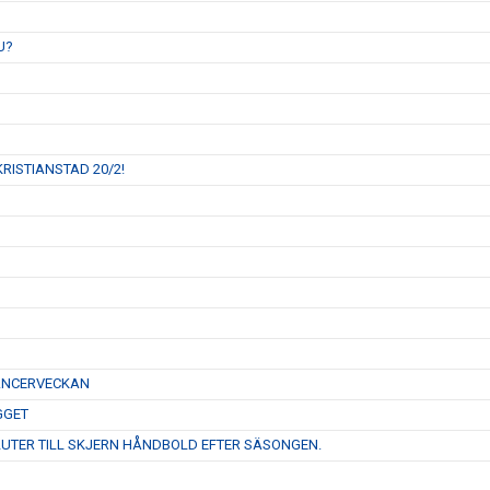
U?
RISTIANSTAD 20/2!
CANCERVECKAN
GGET
LUTER TILL SKJERN HÅNDBOLD EFTER SÄSONGEN.