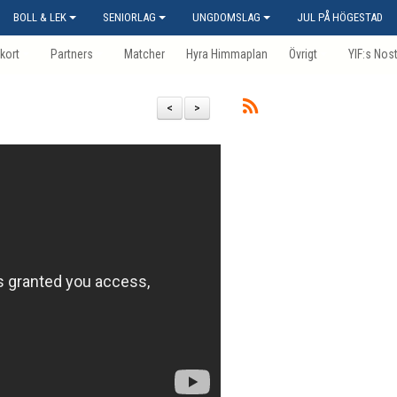
BOLL & LEK
SENIORLAG
UNGDOMSLAG
JUL PÅ HÖGESTAD
kort
Partners
Matcher
Hyra Himmaplan
Övrigt
YIF:s Nos
<
>