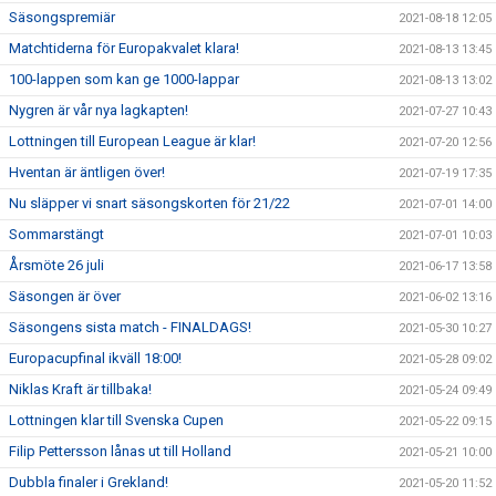
Säsongspremiär
2021-08-18 12:05
Matchtiderna för Europakvalet klara!
2021-08-13 13:45
100-lappen som kan ge 1000-lappar
2021-08-13 13:02
Nygren är vår nya lagkapten!
2021-07-27 10:43
Lottningen till European League är klar!
2021-07-20 12:56
Hventan är äntligen över!
2021-07-19 17:35
Nu släpper vi snart säsongskorten för 21/22
2021-07-01 14:00
Sommarstängt
2021-07-01 10:03
Årsmöte 26 juli
2021-06-17 13:58
Säsongen är över
2021-06-02 13:16
Säsongens sista match - FINALDAGS!
2021-05-30 10:27
Europacupfinal ikväll 18:00!
2021-05-28 09:02
Niklas Kraft är tillbaka!
2021-05-24 09:49
Lottningen klar till Svenska Cupen
2021-05-22 09:15
Filip Pettersson lånas ut till Holland
2021-05-21 10:00
Dubbla finaler i Grekland!
2021-05-20 11:52