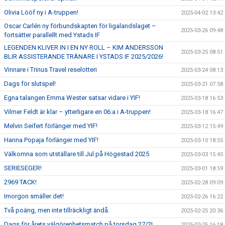
Olivia Lööf ny i A-truppen!
2025-04-02 13:42
Oscar Carlén ny förbundskapten för ligalandslaget –
2025-03-26 09:48
fortsätter parallellt med Ystads IF
LEGENDEN KLIVER IN I EN NY ROLL – KIM ANDERSSON
2025-03-25 08:51
BLIR ASSISTERANDE TRÄNARE I YSTADS IF 2025/2026!
Vinnare i Trinus Travel reselotteri
2025-03-24 08:13
Dags för slutspel!
2025-03-21 07:58
Egna talangen Emma Wester satsar vidare i YIF!
2025-03-18 16:53
Vilmer Feldt är klar – ytterligare en 06:a i A-truppen!
2025-03-18 16:47
Melvin Seifert förlänger med YIF!
2025-03-12 15:49
Hanna Popaja förlänger med YIF!
2025-03-10 18:55
Välkomna som utställare till Jul på Högestad 2025
2025-03-03 15:45
SERIESEGER!
2025-03-01 18:59
2969 TACK!
2025-02-28 09:09
Imorgon smäller det!
2025-02-26 16:22
Två poäng, men inte tillräckligt ändå.
2025-02-25 20:36
Dags för årets välgörenhetsmatch på torsdag 27/2!
2025-02-25 16:18