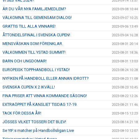
VI SES VÄL 2024?
2023-09-14 13:57
ÄR DU VÅR NYA FAMILJEMEDLEM?
2023-09-08 10:44
VÄLKOMNA TILL GEMENSAM DIALOG!
2023-09-07 10:25
GRATTIS TILL ALLA VINNARE!
2023-09-06 13:49
ÅTTONDELSFINAL I SVENSKA CUPEN!
2023-09-04 16:28
MENSVÄSKAN SOM FÖRENKLAR.
2023-08-31 20:14
VÄLKOMMEN TILL YSTAD SUMMIT!
2023-08-31 18:36
BARN OCH UNGDOMAR!
2023-08-31 13:03
EUROPEISK TOPPHANDBOLL I YSTAD!
2023-08-24 10:28
NYFIKEN PÅ HANDBOLL ELLER ANNAN IDROTT?
2023-08-23 11:08
SVENSKA CUPEN X 2 IKVÄLL!
2023-08-23 10:45
FINA PRISER ATT VINNA KOMMANDE SÄSONG!
2023-08-22 12:26
EXTRAÖPPET PÅ KANSLIET TISDAG 17-19.
2023-08-21 11:46
TACK FÖR DESSA ÅR!
2023-08-15 12:23
JÖSSES VILKET TOSSERI DET BLEV!
2023-08-14 21:18
Se YIF:s matcher på Handbollsligan Live
2023-08-10 12:07