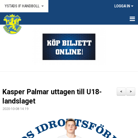
YSTADS IF HANDBOLL
LOGGA IN
HEM
OM KLUBBEN
KONTAKT
BILJETTER/SÄSONGSKORT
PARTNERS
Kasper Palmar uttagen till U18-
<
>
MATCHER
landslaget
2020-10-08 14:19
HYRA HIMMAPLAN
ÖVRIGT