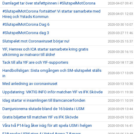
Damlaget tar över stafettpinnen i #SlutspelMotCorona
2020-04-07 09:41
#SlutspelMotCorona fortsätter! Vi startar samarbete med
2020-04-01 12:03
Hireq och Ystads Kommun
#SlutspelMotCorona Dag 6
2020-03-30 10:07
#SlutspelMotCorona dag 3
2020-03-27 11:46
Slutspelet mot Coronaviruset börjar nu!
2020-03-25 15:37
YIF, Hemrex och ICA startar samarbete kring gratis
2020-03-20 16:15
utkörning av matvaror till äldre!
Tack till alla YIF:are och YIF-supporters
2020-03-18 17:28
Handbollsligan: Sista omgången och SM-slutspelet ställs
2020-03-17 13:09
in
Med anledning av coronaviruset
2020-03-13 10:30
Uppdatering: VIKTIG INFO inför matchen YIF vs IFK Skövde
2020-03-11 19:30
Idag startar vi insamlingen till Barncancerfonden
2020-03-11 10:59
Damjuniorerna slutade bland de 16 bästa i USM
2020-03-09 13:44
Gratis biljetter till matchen YIF vs IFK Skövde
2020-03-09 10:55
Våra två P14-lag åker iväg för att spela USM i helgen
2020-03-05 16:41
F18 spelar USM steg 4 i Ystad Arena 7-8 mars