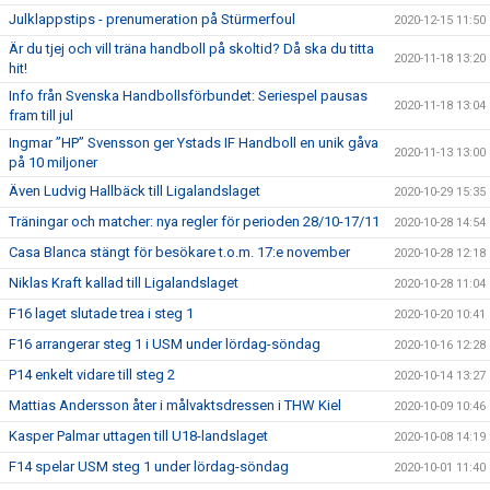
Julklappstips - prenumeration på Stürmerfoul
2020-12-15 11:50
Är du tjej och vill träna handboll på skoltid? Då ska du titta
2020-11-18 13:20
hit!
Info från Svenska Handbollsförbundet: Seriespel pausas
2020-11-18 13:04
fram till jul
Ingmar ”HP” Svensson ger Ystads IF Handboll en unik gåva
2020-11-13 13:00
på 10 miljoner
Även Ludvig Hallbäck till Ligalandslaget
2020-10-29 15:35
Träningar och matcher: nya regler för perioden 28/10-17/11
2020-10-28 14:54
Casa Blanca stängt för besökare t.o.m. 17:e november
2020-10-28 12:18
Niklas Kraft kallad till Ligalandslaget
2020-10-28 11:04
F16 laget slutade trea i steg 1
2020-10-20 10:41
F16 arrangerar steg 1 i USM under lördag-söndag
2020-10-16 12:28
P14 enkelt vidare till steg 2
2020-10-14 13:27
Mattias Andersson åter i målvaktsdressen i THW Kiel
2020-10-09 10:46
Kasper Palmar uttagen till U18-landslaget
2020-10-08 14:19
F14 spelar USM steg 1 under lördag-söndag
2020-10-01 11:40