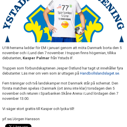
YIF:S NOSTALGOTEK
MEDLEMSKAP
U18-herrarna laddar för EM i januari genom att möta Danmark borta den 5
november och i Lund den 7 november. I truppen finns högernian, tillika
debutanten,
Kasper Palmar
från Ystads IF.
Truppen som förbundskaptenen Jesper Östlund har tagit ut innehåller fyra
debutanter. Läs mer om vem som är uttagen på
Handbollslandslaget.se.
Fem träningar och två landskamper mot Danmark står på schemat. Den
första matchen spelas i Danmark (ort ännu inte klar) torsdagen den 5
november och returen i Sparbanken Skåne Arena i Lund lördagen den 7
november 13.00.
Vi säger stort grattis till Kasper och lycka till!
yif.se/Jörgen Hansson