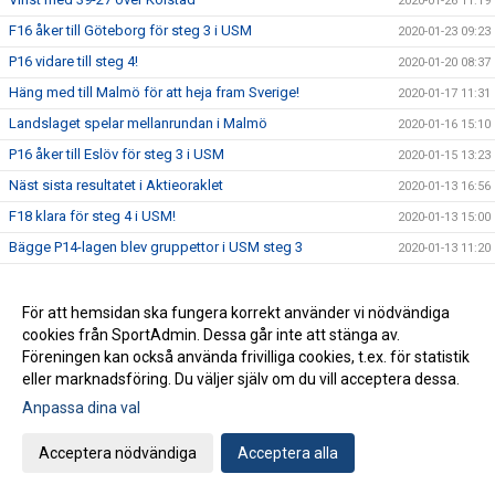
2020-01-26 11:19
F16 åker till Göteborg för steg 3 i USM
2020-01-23 09:23
P16 vidare till steg 4!
2020-01-20 08:37
Häng med till Malmö för att heja fram Sverige!
2020-01-17 11:31
Landslaget spelar mellanrundan i Malmö
2020-01-16 15:10
P16 åker till Eslöv för steg 3 i USM
2020-01-15 13:23
Näst sista resultatet i Aktieoraklet
2020-01-13 16:56
F18 klara för steg 4 i USM!
2020-01-13 15:00
Bägge P14-lagen blev gruppettor i USM steg 3
2020-01-13 11:20
Sex YIF-pågar kallade till träningsdag med U18-landslaget
2020-01-10 16:09
Idag startar EM2020!
2020-01-09 16:50
För att hemsidan ska fungera korrekt använder vi nödvändiga
cookies från SportAdmin. Dessa går inte att stänga av.
Två YIF:are till landslagsläger med U20-landslaget
2020-01-08 15:25
Föreningen kan också använda frivilliga cookies, t.ex. för statistik
USM: Tre grupper avgörs i Ystad Arena kommande helg
2020-01-07 16:45
eller marknadsföring. Du väljer själv om du vill acceptera dessa.
Anmälan till YIF Handboll Camp är öppen
2020-01-03 12:57
Anpassa dina val
Gott Nytt År
2019-12-31 06:30
Acceptera nödvändiga
Acceptera alla
Flera ungdomslag spelar finaler idag
2019-12-30 09:15
Vi önskar dig en God Jul