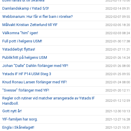
Edvin lånas ut till Skånela
2022-02-15 10:00
Damlandskamp i Ystad 5/3!
2022-02-14 09:31
Webbinarium: Hur får vi fler barn i rörelse?
2022-02-07 09:55
Målvakt Kristian Zetterlund till YIF
2022-02-05 18:20
Välkomna "him" igen!
2022-02-03 08:24
Full pott i helgens USM!
2022-01-30 17:38
Ystadderbyt flyttas!
2022-01-27 11:21
Publikfritt på helgens USM
2022-01-26 14:24
Johan ”Dalle” Dahlin förlänger med YIF!
2022-01-26 08:00
Ystads IF HF P14 USM Steg 3
2022-01-25 09:55
Knud Ronau Larsen förlänger med YIF!
2022-01-24 08:00
"Svesse" förlänger med YIF!
2022-01-20 12:11
Regler och rutiner vid matcher arrangerade av Ystads IF
2022-01-12 12:59
Handboll.
Gott nytt år!
2021-12-30 10:13
YIF-familjen har sorg.
2021-12-27 16:28
Engla i Skånelaget!
2021-12-21 10:31