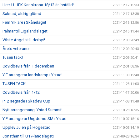
Herr-U - IFK Karlskrona 18/12 är inställd!
2021-12-17 15:33
Saknad, aldrig glömd.
2021-12-17 13:38
Fem YIF:are i Skånelaget
2021-12-16 12:56
Palmar till Ligalandslaget
2021-12-15 11:44
White Angels till derbyt!
2021-12-09 20:49
Årets veteraner
2021-12-09 20:43
Tusen tack!
2021-12-09 20:41
Covidbevis från 1 december!
2021-12-01 08:36
YIF arrangerar landskamp i Ystad!
2021-11-30 12:40
TUSEN TACK!
2021-11-23 11:03
Covidbevis från 1/12
2021-11-17 20:06
P12 segrade i Skadevi Cup
2021-11-08 11:48
Nytt arrangemang: Ystad Summit!
2021-10-28 16:35
YIF arrangerar Ungdoms-SM i Ystad
2021-10-07 15:16
Upplev Julen på Högestad
2021-10-05 14:19
Jonathan till U17-landslaget!
2021-09-28 16:34