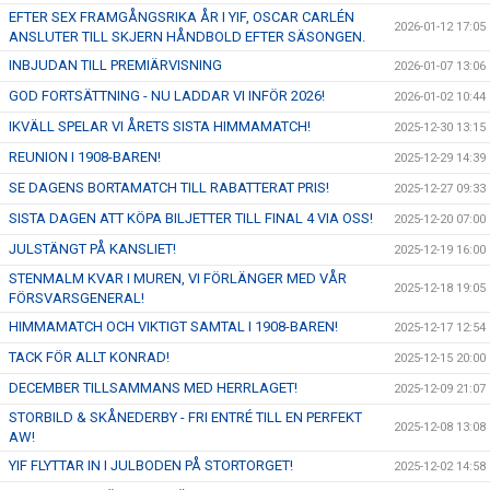
EFTER SEX FRAMGÅNGSRIKA ÅR I YIF, OSCAR CARLÉN
2026-01-12 17:05
ANSLUTER TILL SKJERN HÅNDBOLD EFTER SÄSONGEN.
INBJUDAN TILL PREMIÄRVISNING
2026-01-07 13:06
GOD FORTSÄTTNING - NU LADDAR VI INFÖR 2026!
2026-01-02 10:44
IKVÄLL SPELAR VI ÅRETS SISTA HIMMAMATCH!
2025-12-30 13:15
REUNION I 1908-BAREN!
2025-12-29 14:39
SE DAGENS BORTAMATCH TILL RABATTERAT PRIS!
2025-12-27 09:33
SISTA DAGEN ATT KÖPA BILJETTER TILL FINAL 4 VIA OSS!
2025-12-20 07:00
JULSTÄNGT PÅ KANSLIET!
2025-12-19 16:00
STENMALM KVAR I MUREN, VI FÖRLÄNGER MED VÅR
2025-12-18 19:05
FÖRSVARSGENERAL!
HIMMAMATCH OCH VIKTIGT SAMTAL I 1908-BAREN!
2025-12-17 12:54
TACK FÖR ALLT KONRAD!
2025-12-15 20:00
DECEMBER TILLSAMMANS MED HERRLAGET!
2025-12-09 21:07
STORBILD & SKÅNEDERBY - FRI ENTRÉ TILL EN PERFEKT
2025-12-08 13:08
AW!
YIF FLYTTAR IN I JULBODEN PÅ STORTORGET!
2025-12-02 14:58