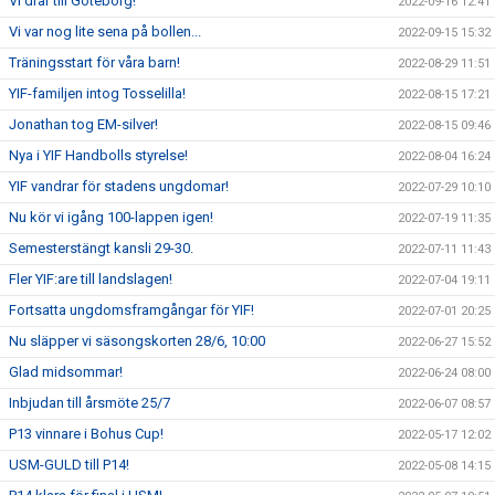
Vi drar till Göteborg!
2022-09-16 12:41
Vi var nog lite sena på bollen...
2022-09-15 15:32
Träningsstart för våra barn!
2022-08-29 11:51
YIF-familjen intog Tosselilla!
2022-08-15 17:21
Jonathan tog EM-silver!
2022-08-15 09:46
Nya i YIF Handbolls styrelse!
2022-08-04 16:24
YIF vandrar för stadens ungdomar!
2022-07-29 10:10
Nu kör vi igång 100-lappen igen!
2022-07-19 11:35
Semesterstängt kansli 29-30.
2022-07-11 11:43
Fler YIF:are till landslagen!
2022-07-04 19:11
Fortsatta ungdomsframgångar för YIF!
2022-07-01 20:25
Nu släpper vi säsongskorten 28/6, 10:00
2022-06-27 15:52
Glad midsommar!
2022-06-24 08:00
Inbjudan till årsmöte 25/7
2022-06-07 08:57
P13 vinnare i Bohus Cup!
2022-05-17 12:02
USM-GULD till P14!
2022-05-08 14:15