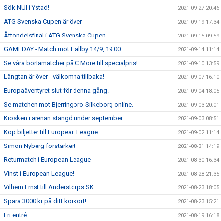
Sök NUI i Ystad!
2021-09-27 20:46
ATG Svenska Cupen är över
2021-09-19 17:34
Åttondelsfinal i ATG Svenska Cupen
2021-09-15 09:59
GAMEDAY - Match mot Hallby 14/9, 19.00
2021-09-14 11:14
Se våra bortamatcher på C More till specialpris!
2021-09-10 13:59
Längtan är över - välkomna tillbaka!
2021-09-07 16:10
Europaäventyret slut för denna gång.
2021-09-04 18:05
Se matchen mot Bjerringbro-Silkeborg online.
2021-09-03 20:01
Kiosken i arenan stängd under september.
2021-09-03 08:51
Köp biljetter till European League
2021-09-02 11:14
Simon Nyberg förstärker!
2021-08-31 14:19
Returmatch i European League
2021-08-30 16:34
Vinst i European League!
2021-08-28 21:35
Vilhem Ernst till Anderstorps SK
2021-08-23 18:05
Spara 3000 kr på ditt körkort!
2021-08-23 15:21
Fri entré
2021-08-19 16:18