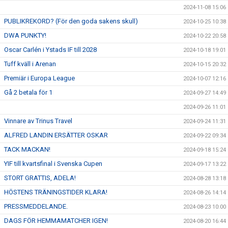
2024-11-08 15:06
PUBLIKREKORD? (För den goda sakens skull)
2024-10-25 10:38
DWA PUNKTY!
2024-10-22 20:58
Oscar Carlén i Ystads IF till 2028
2024-10-18 19:01
Tuff kväll i Arenan
2024-10-15 20:32
Premiär i Europa League
2024-10-07 12:16
Gå 2 betala för 1
2024-09-27 14:49
2024-09-26 11:01
Vinnare av Trinus Travel
2024-09-24 11:31
ALFRED LANDIN ERSÄTTER OSKAR
2024-09-22 09:34
TACK MACKAN!
2024-09-18 15:24
YIF till kvartsfinal i Svenska Cupen
2024-09-17 13:22
STORT GRATTIS, ADELA!
2024-08-28 13:18
HÖSTENS TRÄNINGSTIDER KLARA!
2024-08-26 14:14
PRESSMEDDELANDE.
2024-08-23 10:00
DAGS FÖR HEMMAMATCHER IGEN!
2024-08-20 16:44