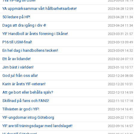
Två YIF-lag till USM!
2023-05-03 16:19
YA uppmärksammar vårt hållbarhetsarbete!
2023-04-28 12:59
50 ledare på HP!
2023-04-28 11:34
Dags att dra igång i div 4!
2023-04-24 11:34
YIF Handboll är årets förening i Skåne!
2023-03-31 21:57
P16 till USM-final!
2023-03-13 09:49
En hel dag i handbollens tecken!
2023-03-09 14:32
Ett år av lidande!
2023-02-24 07:13
Jim bäst i världen!
2023-01-10 10:17
God jul från oss alla!
2022-12-24 08:00
Karin är årets YIF-veteran!
2022-12-20 10:51
Att ge bort eller behålla själv?
2022-12-13 14:59
Skillnad på fans och FANS!
2022-11-10 17:18
Tillväxten är god i YIF!
2022-10-14 16:41
YIF-ungdomar intog Göteborg
2022-09-22 17:05
YIF:are till träningsdagar med landslaget!
2022-09-16 14:57