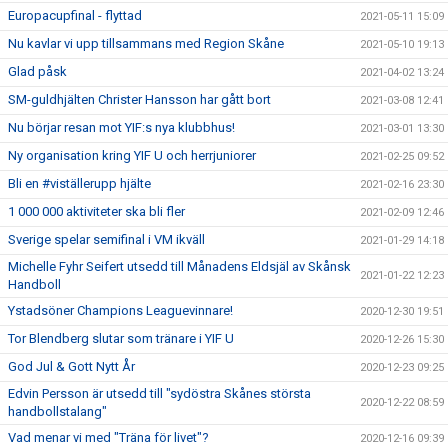
Europacupfinal - flyttad
2021-05-11 15:09
Nu kavlar vi upp tillsammans med Region Skåne
2021-05-10 19:13
Glad påsk
2021-04-02 13:24
SM-guldhjälten Christer Hansson har gått bort
2021-03-08 12:41
Nu börjar resan mot YIF:s nya klubbhus!
2021-03-01 13:30
Ny organisation kring YIF U och herrjuniorer
2021-02-25 09:52
Bli en #viställerupp hjälte
2021-02-16 23:30
1 000 000 aktiviteter ska bli fler
2021-02-09 12:46
Sverige spelar semifinal i VM ikväll
2021-01-29 14:18
Michelle Fyhr Seifert utsedd till Månadens Eldsjäl av Skånsk
2021-01-22 12:23
Handboll
Ystadsöner Champions Leaguevinnare!
2020-12-30 19:51
Tor Blendberg slutar som tränare i YIF U
2020-12-26 15:30
God Jul & Gott Nytt År
2020-12-23 09:25
Edvin Persson är utsedd till "sydöstra Skånes största
2020-12-22 08:59
handbollstalang"
Vad menar vi med "Träna för livet"?
2020-12-16 09:39