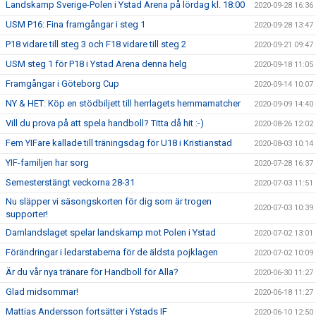
Landskamp Sverige-Polen i Ystad Arena på lördag kl. 18:00
2020-09-28 16:36
USM P16: Fina framgångar i steg 1
2020-09-28 13:47
P18 vidare till steg 3 och F18 vidare till steg 2
2020-09-21 09:47
USM steg 1 för P18 i Ystad Arena denna helg
2020-09-18 11:05
Framgångar i Göteborg Cup
2020-09-14 10:07
NY & HET: Köp en stödbiljett till herrlagets hemmamatcher
2020-09-09 14:40
Vill du prova på att spela handboll? Titta då hit :-)
2020-08-26 12:02
Fem YIFare kallade till träningsdag för U18 i Kristianstad
2020-08-03 10:14
YIF-familjen har sorg
2020-07-28 16:37
Semesterstängt veckorna 28-31
2020-07-03 11:51
Nu släpper vi säsongskorten för dig som är trogen
2020-07-03 10:39
supporter!
Damlandslaget spelar landskamp mot Polen i Ystad
2020-07-02 13:01
Förändringar i ledarstaberna för de äldsta pojklagen
2020-07-02 10:09
Är du vår nya tränare för Handboll för Alla?
2020-06-30 11:27
Glad midsommar!
2020-06-18 11:27
Mattias Andersson fortsätter i Ystads IF
2020-06-10 12:50