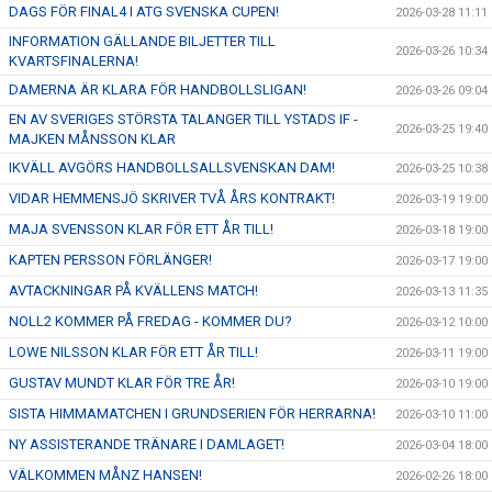
DAGS FÖR FINAL4 I ATG SVENSKA CUPEN!
2026-03-28 11:11
INFORMATION GÄLLANDE BILJETTER TILL
2026-03-26 10:34
KVARTSFINALERNA!
DAMERNA ÄR KLARA FÖR HANDBOLLSLIGAN!
2026-03-26 09:04
EN AV SVERIGES STÖRSTA TALANGER TILL YSTADS IF -
2026-03-25 19:40
MAJKEN MÅNSSON KLAR
IKVÄLL AVGÖRS HANDBOLLSALLSVENSKAN DAM!
2026-03-25 10:38
VIDAR HEMMENSJÖ SKRIVER TVÅ ÅRS KONTRAKT!
2026-03-19 19:00
MAJA SVENSSON KLAR FÖR ETT ÅR TILL!
2026-03-18 19:00
KAPTEN PERSSON FÖRLÄNGER!
2026-03-17 19:00
AVTACKNINGAR PÅ KVÄLLENS MATCH!
2026-03-13 11:35
NOLL2 KOMMER PÅ FREDAG - KOMMER DU?
2026-03-12 10:00
LOWE NILSSON KLAR FÖR ETT ÅR TILL!
2026-03-11 19:00
GUSTAV MUNDT KLAR FÖR TRE ÅR!
2026-03-10 19:00
SISTA HIMMAMATCHEN I GRUNDSERIEN FÖR HERRARNA!
2026-03-10 11:00
NY ASSISTERANDE TRÄNARE I DAMLAGET!
2026-03-04 18:00
VÄLKOMMEN MÅNZ HANSEN!
2026-02-26 18:00