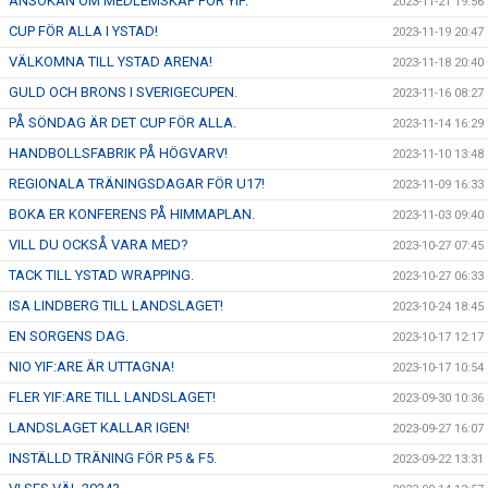
ANSÖKAN OM MEDLEMSKAP FÖR YIF.
2023-11-21 19:56
CUP FÖR ALLA I YSTAD!
2023-11-19 20:47
VÄLKOMNA TILL YSTAD ARENA!
2023-11-18 20:40
GULD OCH BRONS I SVERIGECUPEN.
2023-11-16 08:27
PÅ SÖNDAG ÄR DET CUP FÖR ALLA.
2023-11-14 16:29
HANDBOLLSFABRIK PÅ HÖGVARV!
2023-11-10 13:48
REGIONALA TRÄNINGSDAGAR FÖR U17!
2023-11-09 16:33
BOKA ER KONFERENS PÅ HIMMAPLAN.
2023-11-03 09:40
VILL DU OCKSÅ VARA MED?
2023-10-27 07:45
TACK TILL YSTAD WRAPPING.
2023-10-27 06:33
ISA LINDBERG TILL LANDSLAGET!
2023-10-24 18:45
EN SORGENS DAG.
2023-10-17 12:17
NIO YIF:ARE ÄR UTTAGNA!
2023-10-17 10:54
FLER YIF:ARE TILL LANDSLAGET!
2023-09-30 10:36
LANDSLAGET KALLAR IGEN!
2023-09-27 16:07
INSTÄLLD TRÄNING FÖR P5 & F5.
2023-09-22 13:31