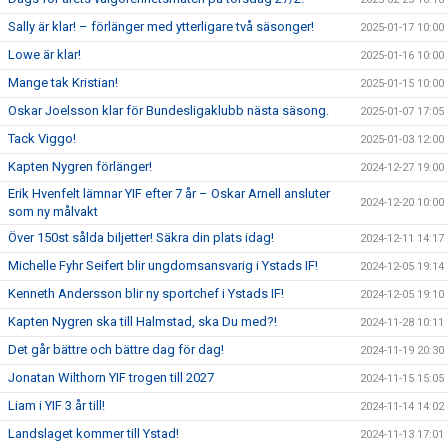
Sally är klar! – förlänger med ytterligare två säsonger!
2025-01-17 10:00
Lowe är klar!
2025-01-16 10:00
Mange tak Kristian!
2025-01-15 10:00
Oskar Joelsson klar för Bundesligaklubb nästa säsong.
2025-01-07 17:05
Tack Viggo!
2025-01-03 12:00
Kapten Nygren förlänger!
2024-12-27 19:00
Erik Hvenfelt lämnar YIF efter 7 år – Oskar Arnell ansluter
2024-12-20 10:00
som ny målvakt
Över 150st sålda biljetter! Säkra din plats idag!
2024-12-11 14:17
Michelle Fyhr Seifert blir ungdomsansvarig i Ystads IF!
2024-12-05 19:14
Kenneth Andersson blir ny sportchef i Ystads IF!
2024-12-05 19:10
Kapten Nygren ska till Halmstad, ska Du med?!
2024-11-28 10:11
Det går bättre och bättre dag för dag!
2024-11-19 20:30
Jonatan Wilthorn YIF trogen till 2027
2024-11-15 15:05
Liam i YIF 3 år till!
2024-11-14 14:02
Landslaget kommer till Ystad!
2024-11-13 17:01