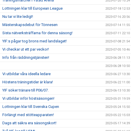
Träningsmatcher i Ystad Arena
2023-07-20 10:24
Lottningen klar till European League
2023-07-18 12:53
Nu tar vi lite ledigt!
2023-07-16 20:56
Mästerskapsdebut för Tönnesen
2023-07-14 11:55
Sista nätverksträffarna för denna säsong!
2023-07-11 22:10
YIF:s pågar tog brons med landslaget!
2023-07-08 21:54
Vi checkar ut ett par veckor!
2023-07-05 10:46
Info från räddningstjänsten!
2023-06-28 11:13
2023-06-28 10:50
Vi utbildar våra ideella ledare
2023-06-27 13:30
Höstens träningstider är klara!
2023-06-22 11:00
YIF söker tränare till P06/07.
2023-06-13 10:30
Vi utbildar inför höstsäsongen!
2023-05-31 19:59
Lottningen klar till Svenska Cupen
2023-05-24 15:50
Förlängt med stötteapparaten!
2023-05-22 15:03
Dags att säkra era säsongskort!
2023-05-17 14:39