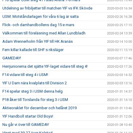
2020-03-05 13:48
Utdelning av fribiljetter till matchen YIF vs IFK Skövde
2020-03-03 16:34
USM: Motståndarlagen för våra 6 lag är satta
2020-02-26 16:28
Flick- och damhandbollens dag 15:e mars
2020-02-25 17:15
Välkommen till föreläsning med Allan Lundbladh
2020-02-24 13:39
Adam Wennerholm från YIF till HK Aranäs
2020-02-14 10:00
Fem killar kallade till SHF:s riksläger
2020-02-11 15:19
GAMEDAY!
2020-02-07 17:46
Herrjuniorerna det sjätte YIF-laget vidare till steg 4!
2020-02-03 17:26
F14 vidare till steg 4 i USM!
2020-02-03 14:32
YIF U Dam nära kvalplats till Division 2
2020-02-03 13:16
F14 spelar steg 3 i USM denna helg
2020-01-31 14:37
P18 åker till Torslanda för steg 3 i USM
2020-01-31 14:10
Aktieoraklet för december och helåret 2019
2020-01-31 13:46
YIF Handboll startar Old Boys!
2020-01-31 12:06
Nu går vi över till GAMEDAY
2020-01-28 10:40
Vinst med 39-27 över Kolstad