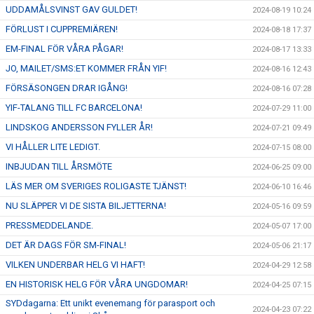
UDDAMÅLSVINST GAV GULDET!
2024-08-19 10:24
FÖRLUST I CUPPREMIÄREN!
2024-08-18 17:37
EM-FINAL FÖR VÅRA PÅGAR!
2024-08-17 13:33
JO, MAILET/SMS:ET KOMMER FRÅN YIF!
2024-08-16 12:43
FÖRSÄSONGEN DRAR IGÅNG!
2024-08-16 07:28
YIF-TALANG TILL FC BARCELONA!
2024-07-29 11:00
LINDSKOG ANDERSSON FYLLER ÅR!
2024-07-21 09:49
VI HÅLLER LITE LEDIGT.
2024-07-15 08:00
INBJUDAN TILL ÅRSMÖTE
2024-06-25 09:00
LÄS MER OM SVERIGES ROLIGASTE TJÄNST!
2024-06-10 16:46
NU SLÄPPER VI DE SISTA BILJETTERNA!
2024-05-16 09:59
PRESSMEDDELANDE.
2024-05-07 17:00
DET ÄR DAGS FÖR SM-FINAL!
2024-05-06 21:17
VILKEN UNDERBAR HELG VI HAFT!
2024-04-29 12:58
EN HISTORISK HELG FÖR VÅRA UNGDOMAR!
2024-04-25 07:15
SYDdagarna: Ett unikt evenemang för parasport och
2024-04-23 07:22