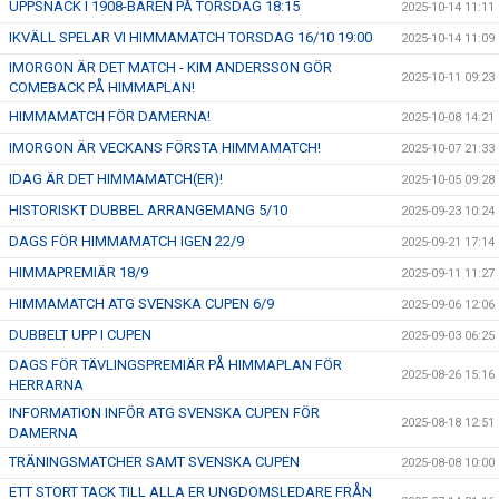
UPPSNACK I 1908-BAREN PÅ TORSDAG 18:15
2025-10-14 11:11
IKVÄLL SPELAR VI HIMMAMATCH TORSDAG 16/10 19:00
2025-10-14 11:09
IMORGON ÄR DET MATCH - KIM ANDERSSON GÖR
2025-10-11 09:23
COMEBACK PÅ HIMMAPLAN!
HIMMAMATCH FÖR DAMERNA!
2025-10-08 14:21
IMORGON ÄR VECKANS FÖRSTA HIMMAMATCH!
2025-10-07 21:33
IDAG ÄR DET HIMMAMATCH(ER)!
2025-10-05 09:28
HISTORISKT DUBBEL ARRANGEMANG 5/10
2025-09-23 10:24
DAGS FÖR HIMMAMATCH IGEN 22/9
2025-09-21 17:14
HIMMAPREMIÄR 18/9
2025-09-11 11:27
HIMMAMATCH ATG SVENSKA CUPEN 6/9
2025-09-06 12:06
DUBBELT UPP I CUPEN
2025-09-03 06:25
DAGS FÖR TÄVLINGSPREMIÄR PÅ HIMMAPLAN FÖR
2025-08-26 15:16
HERRARNA
INFORMATION INFÖR ATG SVENSKA CUPEN FÖR
2025-08-18 12:51
DAMERNA
TRÄNINGSMATCHER SAMT SVENSKA CUPEN
2025-08-08 10:00
ETT STORT TACK TILL ALLA ER UNGDOMSLEDARE FRÅN