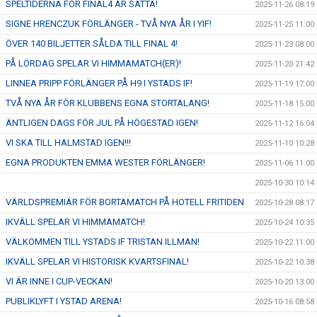
SPELTIDERNA FÖR FINAL4 ÄR SATTA!
2025-11-26 08:19
SIGNE HRENCZUK FÖRLÄNGER - TVÅ NYA ÅR I YIF!
2025-11-25 11:00
ÖVER 140 BILJETTER SÅLDA TILL FINAL 4!
2025-11-23 08:00
PÅ LÖRDAG SPELAR VI HIMMAMATCH(ER)!
2025-11-20 21:42
LINNEA PRIPP FÖRLÄNGER PÅ H9 I YSTADS IF!
2025-11-19 17:00
TVÅ NYA ÅR FÖR KLUBBENS EGNA STORTALANG!
2025-11-18 15:00
ÄNTLIGEN DAGS FÖR JUL PÅ HÖGESTAD IGEN!
2025-11-12 16:04
VI SKA TILL HALMSTAD IGEN!!!
2025-11-10 10:28
EGNA PRODUKTEN EMMA WESTER FÖRLÄNGER!
2025-11-06 11:00
2025-10-30 10:14
VÄRLDSPREMIÄR FÖR BORTAMATCH PÅ HOTELL FRITIDEN
2025-10-28 08:17
IKVÄLL SPELAR VI HIMMAMATCH!
2025-10-24 10:35
VÄLKOMMEN TILL YSTADS IF TRISTAN ILLMAN!
2025-10-22 11:00
IKVÄLL SPELAR VI HISTORISK KVARTSFINAL!
2025-10-22 10:38
VI ÄR INNE I CUP-VECKAN!
2025-10-20 13:00
PUBLIKLYFT I YSTAD ARENA!
2025-10-16 08:58