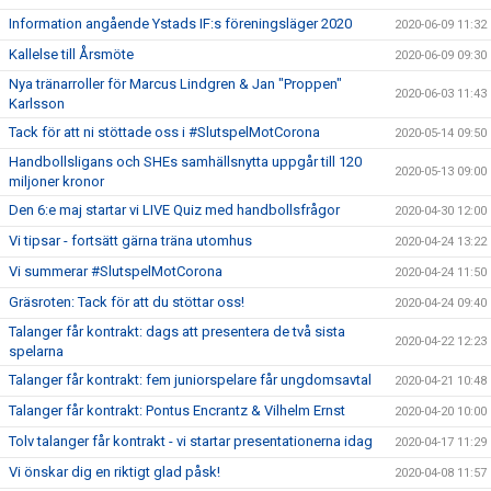
Information angående Ystads IF:s föreningsläger 2020
2020-06-09 11:32
Kallelse till Årsmöte
2020-06-09 09:30
Nya tränarroller för Marcus Lindgren & Jan "Proppen"
2020-06-03 11:43
Karlsson
Tack för att ni stöttade oss i #SlutspelMotCorona
2020-05-14 09:50
Handbollsligans och SHEs samhällsnytta uppgår till 120
2020-05-13 09:00
miljoner kronor
Den 6:e maj startar vi LIVE Quiz med handbollsfrågor
2020-04-30 12:00
Vi tipsar - fortsätt gärna träna utomhus
2020-04-24 13:22
Vi summerar #SlutspelMotCorona
2020-04-24 11:50
Gräsroten: Tack för att du stöttar oss!
2020-04-24 09:40
Talanger får kontrakt: dags att presentera de två sista
2020-04-22 12:23
spelarna
Talanger får kontrakt: fem juniorspelare får ungdomsavtal
2020-04-21 10:48
Talanger får kontrakt: Pontus Encrantz & Vilhelm Ernst
2020-04-20 10:00
Tolv talanger får kontrakt - vi startar presentationerna idag
2020-04-17 11:29
Vi önskar dig en riktigt glad påsk!
2020-04-08 11:57