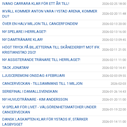
IVANO CARRARA KLAR FÖR ETT ÅR TILL!
2026-02-25 18:00
IKVÄLL KOMMER ANTON VARA I YSTAD ARENA, KOMMER
2026-02-20 11:48
DU?
ÖVER EN HALV MILJON TILL CANCERFONDEN!
2026-02-13 20:00
NY SPELARE I HERRLAGET!
2026-02-13 16:00
NY DAMTRÄNARE KLAR!
2026-02-13 09:45
HÖGT TRYCK PÅ BILJETTERNA TILL SKÅNEDERBYT MOT IFK
2026-02-11 21:05
KRISTIANSTAD 20/2!
NY ASSISTERANDE TRÄNARE TILL HERRLAGET!
2026-02-11 11:00
TACK JONATAN!
2026-02-10 14:41
LJUSCEREMONI ONSDAG 4 FEBRUARI
2026-02-03 09:55
CANCERVECKAN - TILLSAMMANS TILL 1 MILJON
2026-02-03
SERIEFINAL I DAMALLSVENSKAN
2026-01-26 14:43
NY HUVUDTRÄNARE - KIM ANDERSSON
2026-01-20 11:00
VI SPELAR FÖR LIVET - VÄLGÖRENHETSMATCHER UNDER
2026-01-19 22:00
CANCERVECKAN
DANSK LAGKAPTEN KLAR FÖR YSTADS IF, STÄRKER
2026-01-14 11:00
LAGBYGGET