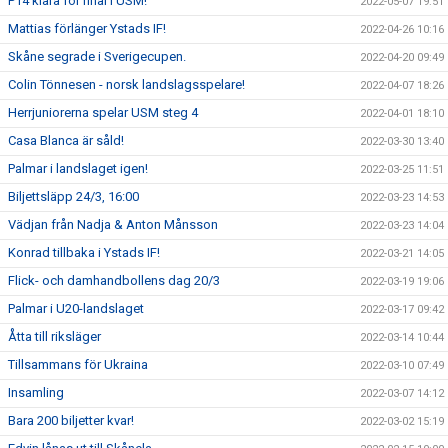
P14 klara för final i USM!
2022-05-07 19:51
Mattias förlänger Ystads IF!
2022-04-26 10:16
Skåne segrade i Sverigecupen.
2022-04-20 09:49
Colin Tönnesen - norsk landslagsspelare!
2022-04-07 18:26
Herrjuniorerna spelar USM steg 4
2022-04-01 18:10
Casa Blanca är såld!
2022-03-30 13:40
Palmar i landslaget igen!
2022-03-25 11:51
Biljettsläpp 24/3, 16:00
2022-03-23 14:53
Vädjan från Nadja & Anton Månsson
2022-03-23 14:04
Konrad tillbaka i Ystads IF!
2022-03-21 14:05
Flick- och damhandbollens dag 20/3
2022-03-19 19:06
Palmar i U20-landslaget
2022-03-17 09:42
Åtta till riksläger
2022-03-14 10:44
Tillsammans för Ukraina
2022-03-10 07:49
Insamling
2022-03-07 14:12
Bara 200 biljetter kvar!
2022-03-02 15:19