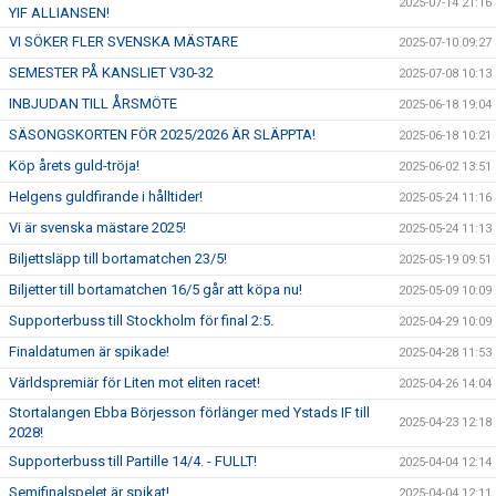
2025-07-14 21:16
YIF ALLIANSEN!
VI SÖKER FLER SVENSKA MÄSTARE
2025-07-10 09:27
SEMESTER PÅ KANSLIET V30-32
2025-07-08 10:13
INBJUDAN TILL ÅRSMÖTE
2025-06-18 19:04
SÄSONGSKORTEN FÖR 2025/2026 ÄR SLÄPPTA!
2025-06-18 10:21
Köp årets guld-tröja!
2025-06-02 13:51
Helgens guldfirande i hålltider!
2025-05-24 11:16
Vi är svenska mästare 2025!
2025-05-24 11:13
Biljettsläpp till bortamatchen 23/5!
2025-05-19 09:51
Biljetter till bortamatchen 16/5 går att köpa nu!
2025-05-09 10:09
Supporterbuss till Stockholm för final 2:5.
2025-04-29 10:09
Finaldatumen är spikade!
2025-04-28 11:53
Världspremiär för Liten mot eliten racet!
2025-04-26 14:04
Stortalangen Ebba Börjesson förlänger med Ystads IF till
2025-04-23 12:18
2028!
Supporterbuss till Partille 14/4. - FULLT!
2025-04-04 12:14
Semifinalspelet är spikat!
2025-04-04 12:11