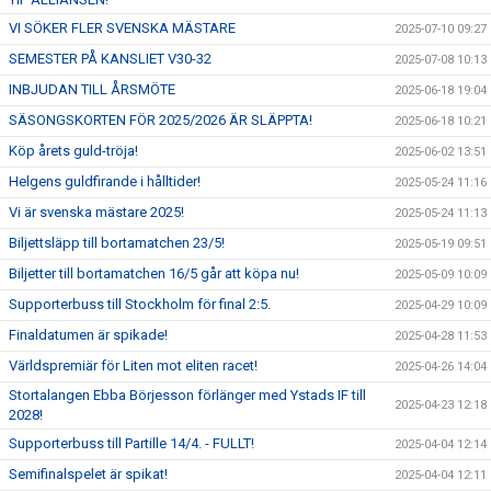
VI SÖKER FLER SVENSKA MÄSTARE
2025-07-10 09:27
SEMESTER PÅ KANSLIET V30-32
2025-07-08 10:13
INBJUDAN TILL ÅRSMÖTE
2025-06-18 19:04
SÄSONGSKORTEN FÖR 2025/2026 ÄR SLÄPPTA!
2025-06-18 10:21
Köp årets guld-tröja!
2025-06-02 13:51
Helgens guldfirande i hålltider!
2025-05-24 11:16
Vi är svenska mästare 2025!
2025-05-24 11:13
Biljettsläpp till bortamatchen 23/5!
2025-05-19 09:51
Biljetter till bortamatchen 16/5 går att köpa nu!
2025-05-09 10:09
Supporterbuss till Stockholm för final 2:5.
2025-04-29 10:09
Finaldatumen är spikade!
2025-04-28 11:53
Världspremiär för Liten mot eliten racet!
2025-04-26 14:04
Stortalangen Ebba Börjesson förlänger med Ystads IF till
2025-04-23 12:18
2028!
Supporterbuss till Partille 14/4. - FULLT!
2025-04-04 12:14
Semifinalspelet är spikat!
2025-04-04 12:11