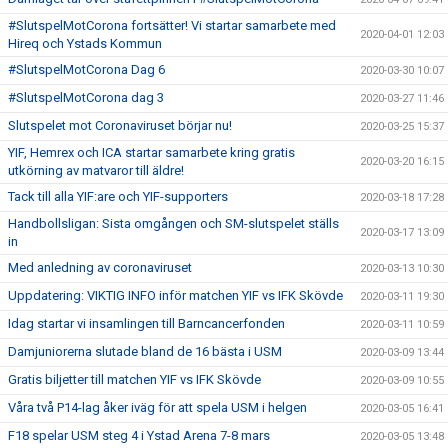
#SlutspelMotCorona fortsätter! Vi startar samarbete med
2020-04-01 12:03
Hireq och Ystads Kommun
#SlutspelMotCorona Dag 6
2020-03-30 10:07
#SlutspelMotCorona dag 3
2020-03-27 11:46
Slutspelet mot Coronaviruset börjar nu!
2020-03-25 15:37
YIF, Hemrex och ICA startar samarbete kring gratis
2020-03-20 16:15
utkörning av matvaror till äldre!
Tack till alla YIF:are och YIF-supporters
2020-03-18 17:28
Handbollsligan: Sista omgången och SM-slutspelet ställs
2020-03-17 13:09
in
Med anledning av coronaviruset
2020-03-13 10:30
Uppdatering: VIKTIG INFO inför matchen YIF vs IFK Skövde
2020-03-11 19:30
Idag startar vi insamlingen till Barncancerfonden
2020-03-11 10:59
Damjuniorerna slutade bland de 16 bästa i USM
2020-03-09 13:44
Gratis biljetter till matchen YIF vs IFK Skövde
2020-03-09 10:55
Våra två P14-lag åker iväg för att spela USM i helgen
2020-03-05 16:41
F18 spelar USM steg 4 i Ystad Arena 7-8 mars
2020-03-05 13:48