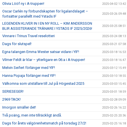
Olivia Lööf ny i A-truppen!
2025-04-02 13:42
Oscar Carlén ny förbundskapten för ligalandslaget –
2025-03-26 09:48
fortsätter parallellt med Ystads IF
LEGENDEN KLIVER IN I EN NY ROLL – KIM ANDERSSON
2025-03-25 08:51
BLIR ASSISTERANDE TRÄNARE I YSTADS IF 2025/2026!
Vinnare i Trinus Travel reselotteri
2025-03-24 08:13
Dags för slutspel!
2025-03-21 07:58
Egna talangen Emma Wester satsar vidare i YIF!
2025-03-18 16:53
Vilmer Feldt är klar – ytterligare en 06:a i A-truppen!
2025-03-18 16:47
Melvin Seifert förlänger med YIF!
2025-03-12 15:49
Hanna Popaja förlänger med YIF!
2025-03-10 18:55
Välkomna som utställare till Jul på Högestad 2025
2025-03-03 15:45
SERIESEGER!
2025-03-01 18:59
2969 TACK!
2025-02-28 09:09
Imorgon smäller det!
2025-02-26 16:22
Två poäng, men inte tillräckligt ändå.
2025-02-25 20:36
Dags för årets välgörenhetsmatch på torsdag 27/2!
2025-02-25 16:18