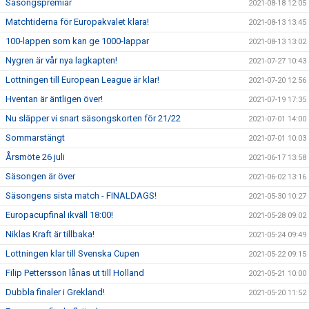
Säsongspremiär
2021-08-18 12:05
Matchtiderna för Europakvalet klara!
2021-08-13 13:45
100-lappen som kan ge 1000-lappar
2021-08-13 13:02
Nygren är vår nya lagkapten!
2021-07-27 10:43
Lottningen till European League är klar!
2021-07-20 12:56
Hventan är äntligen över!
2021-07-19 17:35
Nu släpper vi snart säsongskorten för 21/22
2021-07-01 14:00
Sommarstängt
2021-07-01 10:03
Årsmöte 26 juli
2021-06-17 13:58
Säsongen är över
2021-06-02 13:16
Säsongens sista match - FINALDAGS!
2021-05-30 10:27
Europacupfinal ikväll 18:00!
2021-05-28 09:02
Niklas Kraft är tillbaka!
2021-05-24 09:49
Lottningen klar till Svenska Cupen
2021-05-22 09:15
Filip Pettersson lånas ut till Holland
2021-05-21 10:00
Dubbla finaler i Grekland!
2021-05-20 11:52