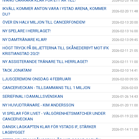
IVANO CARRARA KLAR FÖR ETT ÅR TILL!
2026-02-25 18:00
IKVÄLL KOMMER ANTON VARA I YSTAD ARENA, KOMMER
2026-02-20 11:48
DU?
ÖVER EN HALV MILJON TILL CANCERFONDEN!
2026-02-13 20:00
NY SPELARE I HERRLAGET!
2026-02-13 16:00
NY DAMTRÄNARE KLAR!
2026-02-13 09:45
HÖGT TRYCK PÅ BILJETTERNA TILL SKÅNEDERBYT MOT IFK
2026-02-11 21:05
KRISTIANSTAD 20/2!
NY ASSISTERANDE TRÄNARE TILL HERRLAGET!
2026-02-11 11:00
TACK JONATAN!
2026-02-10 14:41
LJUSCEREMONI ONSDAG 4 FEBRUARI
2026-02-03 09:55
CANCERVECKAN - TILLSAMMANS TILL 1 MILJON
2026-02-03
SERIEFINAL I DAMALLSVENSKAN
2026-01-26 14:43
NY HUVUDTRÄNARE - KIM ANDERSSON
2026-01-20 11:00
VI SPELAR FÖR LIVET - VÄLGÖRENHETSMATCHER UNDER
2026-01-19 22:00
CANCERVECKAN
DANSK LAGKAPTEN KLAR FÖR YSTADS IF, STÄRKER
2026-01-14 11:00
LAGBYGGET