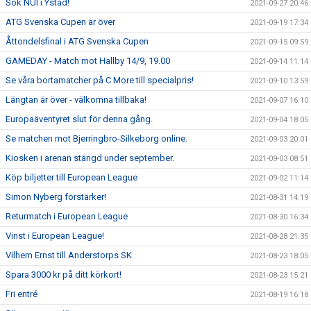
Sök NUI i Ystad!
2021-09-27 20:46
ATG Svenska Cupen är över
2021-09-19 17:34
Åttondelsfinal i ATG Svenska Cupen
2021-09-15 09:59
GAMEDAY - Match mot Hallby 14/9, 19.00
2021-09-14 11:14
Se våra bortamatcher på C More till specialpris!
2021-09-10 13:59
Längtan är över - välkomna tillbaka!
2021-09-07 16:10
Europaäventyret slut för denna gång.
2021-09-04 18:05
Se matchen mot Bjerringbro-Silkeborg online.
2021-09-03 20:01
Kiosken i arenan stängd under september.
2021-09-03 08:51
Köp biljetter till European League
2021-09-02 11:14
Simon Nyberg förstärker!
2021-08-31 14:19
Returmatch i European League
2021-08-30 16:34
Vinst i European League!
2021-08-28 21:35
Vilhem Ernst till Anderstorps SK
2021-08-23 18:05
Spara 3000 kr på ditt körkort!
2021-08-23 15:21
Fri entré
2021-08-19 16:18