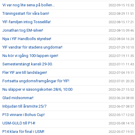
Vi var nog lite sena på bollen...
2022-09-15 15:32
Träningsstart för våra barn!
2022-08-29 11:51
YIF-familjen intog Tosselilla!
2022-08-15 17:21
Jonathan tog EM-silver!
2022-08-15 09:46
Nya i YIF Handbolls styrelse!
2022-08-04 16:24
YIF vandrar för stadens ungdomar!
2022-07-29 10:10
Nu kör vi igång 100-lappen igen!
2022-07-19 11:35
Semesterstängt kansli 29-30.
2022-07-11 11:43
Fler YIF:are till landslagen!
2022-07-04 19:11
Fortsatta ungdomsframgångar för YIF!
2022-07-01 20:25
Nu släpper vi säsongskorten 28/6, 10:00
2022-06-27 15:52
Glad midsommar!
2022-06-24 08:00
Inbjudan till årsmöte 25/7
2022-06-07 08:57
P13 vinnare i Bohus Cup!
2022-05-17 12:02
USM-GULD till P14!
2022-05-08 14:15
P14 klara för final i USM!
2022-05-07 19:51