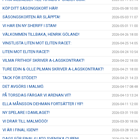
KÖP DITT SÄSONGSKORT HÄR!
2026-05-08 10:00
SÄSONGSKORTEN ÄR SLÄPPTA!
2026-05-03 11:07
VI HAR EN NY SHERIFF I STAN!
2026-05-01 11:00
VÄLKOMMEN TILLBAKA, HENRIK GÖLAND!
2026-04-26 18:00
VINSTLISTA LITEN MOT ELITEN RACET:
2026-04-25 14:05
LITEN MOT ELITEN RACET!
2026-04-24 10:54
VILMA FRITHIOF SKRIVER A-LAGSKONTRAKT!
2026-04-22 18:00
TURE EDIN & OLLE PILMAN SKRIVER A-LAGSKONTRAKT!
2026-04-21 18:00
TACK FÖR STÖDET!
2026-04-21 14:23
DET AVGÖRS I MALMÖ.
2026-04-17 08:48
PÅ TORSDAG FÄRGAR VI ARENAN VIT!
2026-04-13 13:24
ELLA MÅNSSON DEHMAN FORTSÄTTER I YIF!
2026-04-11 12:00
NY SPELARE I DAMLAGET!
2026-03-31 19:00
VI DRAR TILL MALMÖÖÖ!
2026-03-30 18:06
VI ÄR I FINAL IGEN!!!
2026-03-28 18:24
DAGS FÖR FINAL4 I ATG SVENSKA CUPEN!
2026-03-28 11:11