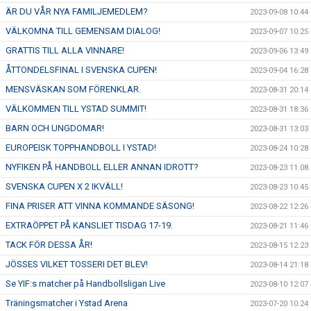
ÄR DU VÅR NYA FAMILJEMEDLEM?
2023-09-08 10:44
VÄLKOMNA TILL GEMENSAM DIALOG!
2023-09-07 10:25
GRATTIS TILL ALLA VINNARE!
2023-09-06 13:49
ÅTTONDELSFINAL I SVENSKA CUPEN!
2023-09-04 16:28
MENSVÄSKAN SOM FÖRENKLAR.
2023-08-31 20:14
VÄLKOMMEN TILL YSTAD SUMMIT!
2023-08-31 18:36
BARN OCH UNGDOMAR!
2023-08-31 13:03
EUROPEISK TOPPHANDBOLL I YSTAD!
2023-08-24 10:28
NYFIKEN PÅ HANDBOLL ELLER ANNAN IDROTT?
2023-08-23 11:08
SVENSKA CUPEN X 2 IKVÄLL!
2023-08-23 10:45
FINA PRISER ATT VINNA KOMMANDE SÄSONG!
2023-08-22 12:26
EXTRAÖPPET PÅ KANSLIET TISDAG 17-19.
2023-08-21 11:46
TACK FÖR DESSA ÅR!
2023-08-15 12:23
JÖSSES VILKET TOSSERI DET BLEV!
2023-08-14 21:18
Se YIF:s matcher på Handbollsligan Live
2023-08-10 12:07
Träningsmatcher i Ystad Arena
2023-07-20 10:24