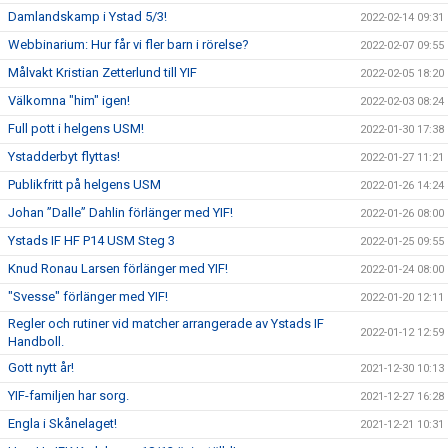
Damlandskamp i Ystad 5/3!
2022-02-14 09:31
Webbinarium: Hur får vi fler barn i rörelse?
2022-02-07 09:55
Målvakt Kristian Zetterlund till YIF
2022-02-05 18:20
Välkomna "him" igen!
2022-02-03 08:24
Full pott i helgens USM!
2022-01-30 17:38
Ystadderbyt flyttas!
2022-01-27 11:21
Publikfritt på helgens USM
2022-01-26 14:24
Johan ”Dalle” Dahlin förlänger med YIF!
2022-01-26 08:00
Ystads IF HF P14 USM Steg 3
2022-01-25 09:55
Knud Ronau Larsen förlänger med YIF!
2022-01-24 08:00
"Svesse" förlänger med YIF!
2022-01-20 12:11
Regler och rutiner vid matcher arrangerade av Ystads IF
2022-01-12 12:59
Handboll.
Gott nytt år!
2021-12-30 10:13
YIF-familjen har sorg.
2021-12-27 16:28
Engla i Skånelaget!
2021-12-21 10:31