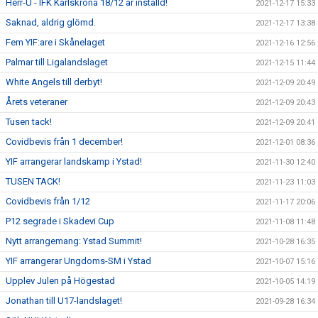
Herr-U - IFK Karlskrona 18/12 är inställd!
2021-12-17 15:33
Saknad, aldrig glömd.
2021-12-17 13:38
Fem YIF:are i Skånelaget
2021-12-16 12:56
Palmar till Ligalandslaget
2021-12-15 11:44
White Angels till derbyt!
2021-12-09 20:49
Årets veteraner
2021-12-09 20:43
Tusen tack!
2021-12-09 20:41
Covidbevis från 1 december!
2021-12-01 08:36
YIF arrangerar landskamp i Ystad!
2021-11-30 12:40
TUSEN TACK!
2021-11-23 11:03
Covidbevis från 1/12
2021-11-17 20:06
P12 segrade i Skadevi Cup
2021-11-08 11:48
Nytt arrangemang: Ystad Summit!
2021-10-28 16:35
YIF arrangerar Ungdoms-SM i Ystad
2021-10-07 15:16
Upplev Julen på Högestad
2021-10-05 14:19
Jonathan till U17-landslaget!
2021-09-28 16:34