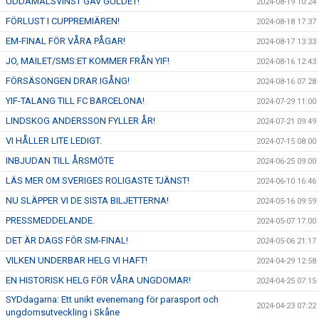
UDDAMÅLSVINST GAV GULDET!
2024-08-19 10:24
FÖRLUST I CUPPREMIÄREN!
2024-08-18 17:37
EM-FINAL FÖR VÅRA PÅGAR!
2024-08-17 13:33
JO, MAILET/SMS:ET KOMMER FRÅN YIF!
2024-08-16 12:43
FÖRSÄSONGEN DRAR IGÅNG!
2024-08-16 07:28
YIF-TALANG TILL FC BARCELONA!
2024-07-29 11:00
LINDSKOG ANDERSSON FYLLER ÅR!
2024-07-21 09:49
VI HÅLLER LITE LEDIGT.
2024-07-15 08:00
INBJUDAN TILL ÅRSMÖTE
2024-06-25 09:00
LÄS MER OM SVERIGES ROLIGASTE TJÄNST!
2024-06-10 16:46
NU SLÄPPER VI DE SISTA BILJETTERNA!
2024-05-16 09:59
PRESSMEDDELANDE.
2024-05-07 17:00
DET ÄR DAGS FÖR SM-FINAL!
2024-05-06 21:17
VILKEN UNDERBAR HELG VI HAFT!
2024-04-29 12:58
EN HISTORISK HELG FÖR VÅRA UNGDOMAR!
2024-04-25 07:15
SYDdagarna: Ett unikt evenemang för parasport och
2024-04-23 07:22
ungdomsutveckling i Skåne