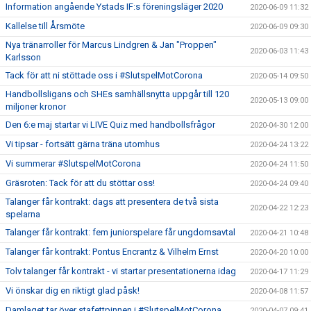
Information angående Ystads IF:s föreningsläger 2020
2020-06-09 11:32
Kallelse till Årsmöte
2020-06-09 09:30
Nya tränarroller för Marcus Lindgren & Jan "Proppen"
2020-06-03 11:43
Karlsson
Tack för att ni stöttade oss i #SlutspelMotCorona
2020-05-14 09:50
Handbollsligans och SHEs samhällsnytta uppgår till 120
2020-05-13 09:00
miljoner kronor
Den 6:e maj startar vi LIVE Quiz med handbollsfrågor
2020-04-30 12:00
Vi tipsar - fortsätt gärna träna utomhus
2020-04-24 13:22
Vi summerar #SlutspelMotCorona
2020-04-24 11:50
Gräsroten: Tack för att du stöttar oss!
2020-04-24 09:40
Talanger får kontrakt: dags att presentera de två sista
2020-04-22 12:23
spelarna
Talanger får kontrakt: fem juniorspelare får ungdomsavtal
2020-04-21 10:48
Talanger får kontrakt: Pontus Encrantz & Vilhelm Ernst
2020-04-20 10:00
Tolv talanger får kontrakt - vi startar presentationerna idag
2020-04-17 11:29
Vi önskar dig en riktigt glad påsk!
2020-04-08 11:57
Damlaget tar över stafettpinnen i #SlutspelMotCorona
2020-04-07 09:41