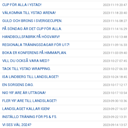
CUP FÖR ALLA I YSTAD!
2023-11-19 20:47
VÄLKOMNA TILL YSTAD ARENA!
2023-11-18 20:40
GULD OCH BRONS I SVERIGECUPEN.
2023-11-16 08:27
PÅ SÖNDAG ÄR DET CUP FÖR ALLA.
2023-11-14 16:29
HANDBOLLSFABRIK PÅ HÖGVARV!
2023-11-10 13:48
REGIONALA TRÄNINGSDAGAR FÖR U17!
2023-11-09 16:33
BOKA ER KONFERENS PÅ HIMMAPLAN.
2023-11-03 09:40
VILL DU OCKSÅ VARA MED?
2023-10-27 07:45
TACK TILL YSTAD WRAPPING.
2023-10-27 06:33
ISA LINDBERG TILL LANDSLAGET!
2023-10-24 18:45
EN SORGENS DAG.
2023-10-17 12:17
NIO YIF:ARE ÄR UTTAGNA!
2023-10-17 10:54
FLER YIF:ARE TILL LANDSLAGET!
2023-09-30 10:36
LANDSLAGET KALLAR IGEN!
2023-09-27 16:07
INSTÄLLD TRÄNING FÖR P5 & F5.
2023-09-22 13:31
VI SES VÄL 2024?
2023-09-14 13:57