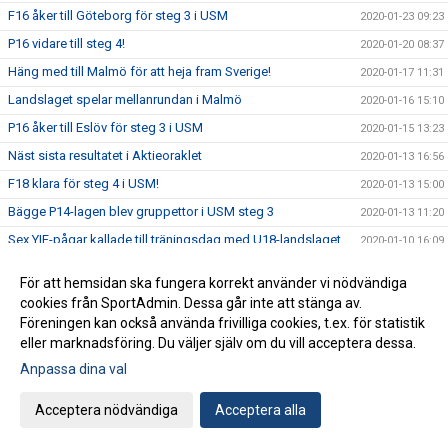
F16 åker till Göteborg för steg 3 i USM
2020-01-23 09:23
P16 vidare till steg 4!
2020-01-20 08:37
Häng med till Malmö för att heja fram Sverige!
2020-01-17 11:31
Landslaget spelar mellanrundan i Malmö
2020-01-16 15:10
P16 åker till Eslöv för steg 3 i USM
2020-01-15 13:23
Näst sista resultatet i Aktieoraklet
2020-01-13 16:56
F18 klara för steg 4 i USM!
2020-01-13 15:00
Bägge P14-lagen blev gruppettor i USM steg 3
2020-01-13 11:20
Sex YIF-pågar kallade till träningsdag med U18-landslaget
2020-01-10 16:09
Idag startar EM2020!
2020-01-09 16:50
För att hemsidan ska fungera korrekt använder vi nödvändiga
Två YIF:are till landslagsläger med U20-landslaget
2020-01-08 15:25
cookies från SportAdmin. Dessa går inte att stänga av.
Föreningen kan också använda frivilliga cookies, t.ex. för statistik
USM: Tre grupper avgörs i Ystad Arena kommande helg
2020-01-07 16:45
eller marknadsföring. Du väljer själv om du vill acceptera dessa.
Anmälan till YIF Handboll Camp är öppen
2020-01-03 12:57
Anpassa dina val
Gott Nytt År
2019-12-31 06:30
Flera ungdomslag spelar finaler idag
Acceptera nödvändiga
Acceptera alla
2019-12-30 09:15
Vi önskar dig en God Jul
2019-12-23 13:53