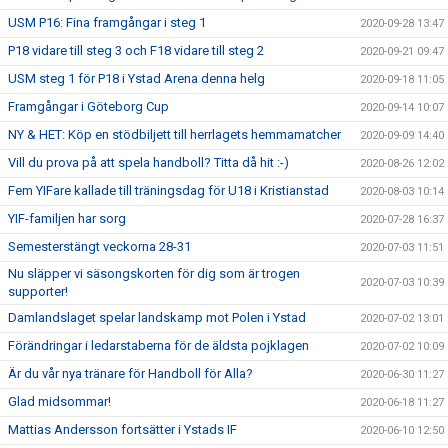
USM P16: Fina framgångar i steg 1
2020-09-28 13:47
P18 vidare till steg 3 och F18 vidare till steg 2
2020-09-21 09:47
USM steg 1 för P18 i Ystad Arena denna helg
2020-09-18 11:05
Framgångar i Göteborg Cup
2020-09-14 10:07
NY & HET: Köp en stödbiljett till herrlagets hemmamatcher
2020-09-09 14:40
Vill du prova på att spela handboll? Titta då hit :-)
2020-08-26 12:02
Fem YIFare kallade till träningsdag för U18 i Kristianstad
2020-08-03 10:14
YIF-familjen har sorg
2020-07-28 16:37
Semesterstängt veckorna 28-31
2020-07-03 11:51
Nu släpper vi säsongskorten för dig som är trogen
2020-07-03 10:39
supporter!
Damlandslaget spelar landskamp mot Polen i Ystad
2020-07-02 13:01
Förändringar i ledarstaberna för de äldsta pojklagen
2020-07-02 10:09
Är du vår nya tränare för Handboll för Alla?
2020-06-30 11:27
Glad midsommar!
2020-06-18 11:27
Mattias Andersson fortsätter i Ystads IF
2020-06-10 12:50