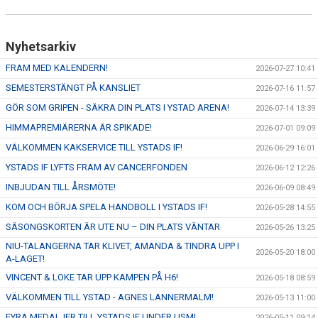
Nyhetsarkiv
FRAM MED KALENDERN!
2026-07-27 10:41
SEMESTERSTÄNGT PÅ KANSLIET
2026-07-16 11:57
GÖR SOM GRIPEN - SÄKRA DIN PLATS I YSTAD ARENA!
2026-07-14 13:39
HIMMAPREMIÄRERNA ÄR SPIKADE!
2026-07-01 09:09
VÄLKOMMEN KAKSERVICE TILL YSTADS IF!
2026-06-29 16:01
YSTADS IF LYFTS FRAM AV CANCERFONDEN
2026-06-12 12:26
INBJUDAN TILL ÅRSMÖTE!
2026-06-09 08:49
KOM OCH BÖRJA SPELA HANDBOLL I YSTADS IF!
2026-05-28 14:55
SÄSONGSKORTEN ÄR UTE NU – DIN PLATS VÄNTAR
2026-05-26 13:25
NIU-TALANGERNA TAR KLIVET, AMANDA & TINDRA UPP I
2026-05-20 18:00
A-LAGET!
VINCENT & LOKE TAR UPP KAMPEN PÅ H6!
2026-05-18 08:59
VÄLKOMMEN TILL YSTAD - AGNES LANNERMALM!
2026-05-13 11:00
FYRA MEDALJER TILL YSTADS IF UNDER USM!
2026-05-11 09:14