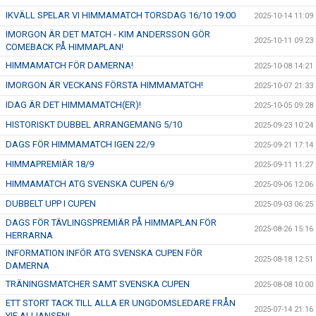
IKVÄLL SPELAR VI HIMMAMATCH TORSDAG 16/10 19:00
2025-10-14 11:09
IMORGON ÄR DET MATCH - KIM ANDERSSON GÖR
2025-10-11 09:23
COMEBACK PÅ HIMMAPLAN!
HIMMAMATCH FÖR DAMERNA!
2025-10-08 14:21
IMORGON ÄR VECKANS FÖRSTA HIMMAMATCH!
2025-10-07 21:33
IDAG ÄR DET HIMMAMATCH(ER)!
2025-10-05 09:28
HISTORISKT DUBBEL ARRANGEMANG 5/10
2025-09-23 10:24
DAGS FÖR HIMMAMATCH IGEN 22/9
2025-09-21 17:14
HIMMAPREMIÄR 18/9
2025-09-11 11:27
HIMMAMATCH ATG SVENSKA CUPEN 6/9
2025-09-06 12:06
DUBBELT UPP I CUPEN
2025-09-03 06:25
DAGS FÖR TÄVLINGSPREMIÄR PÅ HIMMAPLAN FÖR
2025-08-26 15:16
HERRARNA
INFORMATION INFÖR ATG SVENSKA CUPEN FÖR
2025-08-18 12:51
DAMERNA
TRÄNINGSMATCHER SAMT SVENSKA CUPEN
2025-08-08 10:00
ETT STORT TACK TILL ALLA ER UNGDOMSLEDARE FRÅN
2025-07-14 21:16
YIF ALLIANSEN!