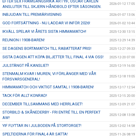
EFTER SEX FRAMGÅNGSRIKA ÅR I YIF, OSCAR CARLÉN
2026-01-12 17:05
ANSLUTER TILL SKJERN HÅNDBOLD EFTER SÄSONGEN.
INBJUDAN TILL PREMIÄRVISNING
2026-01-07 13:06
GOD FORTSÄTTNING - NU LADDAR VI INFÖR 2026!
2026-01-02 10:44
IKVÄLL SPELAR VI ÅRETS SISTA HIMMAMATCH!
2025-12-30 13:15
REUNION I 1908-BAREN!
2025-12-29 14:39
SE DAGENS BORTAMATCH TILL RABATTERAT PRIS!
2025-12-27 09:33
SISTA DAGEN ATT KÖPA BILJETTER TILL FINAL 4 VIA OSS!
2025-12-20 07:00
JULSTÄNGT PÅ KANSLIET!
2025-12-19 16:00
STENMALM KVAR I MUREN, VI FÖRLÄNGER MED VÅR
2025-12-18 19:05
FÖRSVARSGENERAL!
HIMMAMATCH OCH VIKTIGT SAMTAL I 1908-BAREN!
2025-12-17 12:54
TACK FÖR ALLT KONRAD!
2025-12-15 20:00
DECEMBER TILLSAMMANS MED HERRLAGET!
2025-12-09 21:07
STORBILD & SKÅNEDERBY - FRI ENTRÉ TILL EN PERFEKT
2025-12-08 13:08
AW!
YIF FLYTTAR IN I JULBODEN PÅ STORTORGET!
2025-12-02 14:58
SPELTIDERNA FÖR FINAL4 ÄR SATTA!
2025-11-26 08:19