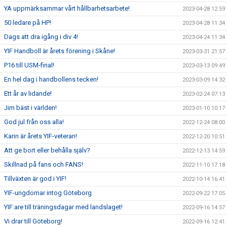
YA uppmärksammar vårt hållbarhetsarbete!
2023-04-28 12:59
50 ledare på HP!
2023-04-28 11:34
Dags att dra igång i div 4!
2023-04-24 11:34
YIF Handboll är årets förening i Skåne!
2023-03-31 21:57
P16 till USM-final!
2023-03-13 09:49
En hel dag i handbollens tecken!
2023-03-09 14:32
Ett år av lidande!
2023-02-24 07:13
Jim bäst i världen!
2023-01-10 10:17
God jul från oss alla!
2022-12-24 08:00
Karin är årets YIF-veteran!
2022-12-20 10:51
Att ge bort eller behålla själv?
2022-12-13 14:59
Skillnad på fans och FANS!
2022-11-10 17:18
Tillväxten är god i YIF!
2022-10-14 16:41
YIF-ungdomar intog Göteborg
2022-09-22 17:05
YIF:are till träningsdagar med landslaget!
2022-09-16 14:57
Vi drar till Göteborg!
2022-09-16 12:41