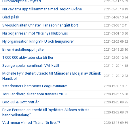
Europacupfinal - flyttad
2021-05-11 15:09
Nu kavlar vi upp tillsammans med Region Skåne
2021-05-10 19:13
Glad påsk
2021-04-02 13:24
SM-guldhjälten Christer Hansson har gått bort
2021-03-08 12:41
Nu börjar resan mot YIF:s nya klubbhus!
2021-03-01 13:30
Ny organisation kring YIF U och herrjuniorer
2021-02-25 09:52
Bli en #viställerupp hjälte
2021-02-16 23:30
1 000 000 aktiviteter ska bli fler
2021-02-09 12:46
Sverige spelar semifinal i VM ikväll
2021-01-29 14:18
Michelle Fyhr Seifert utsedd till Månadens Eldsjäl av Skånsk
2021-01-22 12:23
Handboll
Ystadsöner Champions Leaguevinnare!
2020-12-30 19:51
Tor Blendberg slutar som tränare i YIF U
2020-12-26 15:30
God Jul & Gott Nytt År
2020-12-23 09:25
Edvin Persson är utsedd till "sydöstra Skånes största
2020-12-22 08:59
handbollstalang"
Vad menar vi med "Träna för livet"?
2020-12-16 09:39