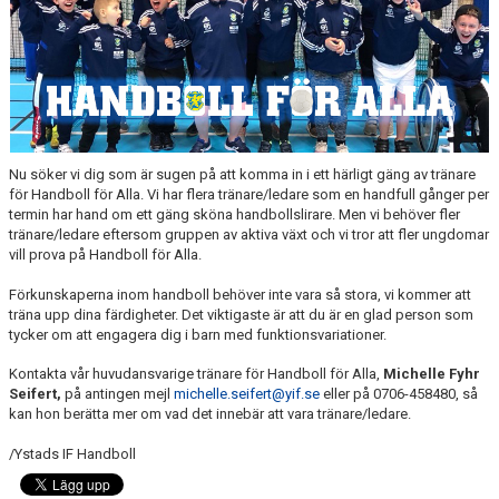
YIF:S NOSTALGOTEK
MEDLEMSKAP
Nu söker vi dig som är sugen på att komma in i ett härligt gäng av tränare
för Handboll för Alla. Vi har flera tränare/ledare som en handfull gånger per
termin har hand om ett gäng sköna handbollslirare. Men vi behöver fler
tränare/ledare eftersom gruppen av aktiva växt och vi tror att fler ungdomar
vill prova på Handboll för Alla.
Förkunskaperna inom handboll behöver inte vara så stora, vi kommer att
träna upp dina färdigheter. Det viktigaste är att du är en glad person som
tycker om att engagera dig i barn med funktionsvariationer.
Kontakta vår huvudansvarige tränare för Handboll för Alla,
Michelle Fyhr
Seifert,
på antingen mejl
michelle.seifert@yif.se
eller på 0706-458480, så
kan hon berätta mer om vad det innebär att vara tränare/ledare.
/Ystads IF Handboll