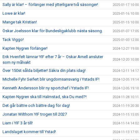
Sally är klar! – förlänger med ytterligare två säsonger!
2025-01-17 10:00
Lowe är klar!
2025-01-16 10:00
Mange tak Kristian!
2025-01-15 10:00
Oskar Joelsson klar för Bundesligaklubb nästa säsong.
2025-01-07 17:05
Tack Viggo!
2025-01-03 12:00
Kapten Nygren förlänger!
2024-12-27 19:00
Erik Hvenfelt lämnar YIF efter 7 år – Oskar Arnell ansluter
2024-12-20 10:00
som ny målvakt
Över 150st sålda biljetter! Säkra din plats idag!
2024-12-11 14:17
Michelle Fyhr Seifert blir ungdomsansvarig i Ystads IF!
2024-12-05 19:14
Kenneth Andersson blir ny sportchef i Ystads IF!
2024-12-05 19:10
Kapten Nygren ska till Halmstad, ska Du med?!
2024-11-28 10:11
Det går bättre och bättre dag för dag!
2024-11-19 20:30
Jonatan Wilthorn YIF trogen till 2027
2024-11-15 15:05
Liam i YIF 3 år till!
2024-11-14 14:02
Landslaget kommer till Ystad!
2024-11-13 17:01