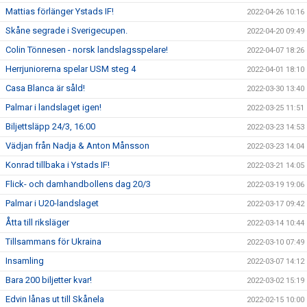
Mattias förlänger Ystads IF!
2022-04-26 10:16
Skåne segrade i Sverigecupen.
2022-04-20 09:49
Colin Tönnesen - norsk landslagsspelare!
2022-04-07 18:26
Herrjuniorerna spelar USM steg 4
2022-04-01 18:10
Casa Blanca är såld!
2022-03-30 13:40
Palmar i landslaget igen!
2022-03-25 11:51
Biljettsläpp 24/3, 16:00
2022-03-23 14:53
Vädjan från Nadja & Anton Månsson
2022-03-23 14:04
Konrad tillbaka i Ystads IF!
2022-03-21 14:05
Flick- och damhandbollens dag 20/3
2022-03-19 19:06
Palmar i U20-landslaget
2022-03-17 09:42
Åtta till riksläger
2022-03-14 10:44
Tillsammans för Ukraina
2022-03-10 07:49
Insamling
2022-03-07 14:12
Bara 200 biljetter kvar!
2022-03-02 15:19
Edvin lånas ut till Skånela
2022-02-15 10:00