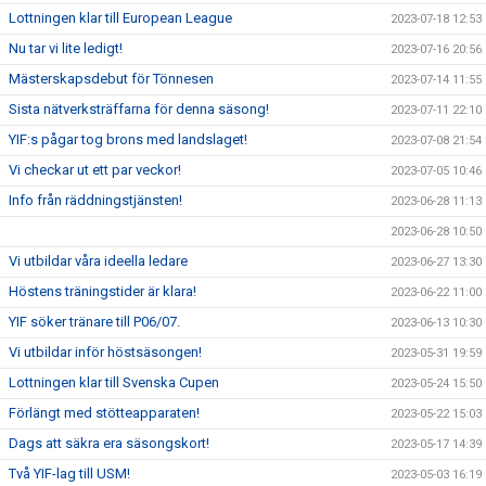
Lottningen klar till European League
2023-07-18 12:53
Nu tar vi lite ledigt!
2023-07-16 20:56
Mästerskapsdebut för Tönnesen
2023-07-14 11:55
Sista nätverksträffarna för denna säsong!
2023-07-11 22:10
YIF:s pågar tog brons med landslaget!
2023-07-08 21:54
Vi checkar ut ett par veckor!
2023-07-05 10:46
Info från räddningstjänsten!
2023-06-28 11:13
2023-06-28 10:50
Vi utbildar våra ideella ledare
2023-06-27 13:30
Höstens träningstider är klara!
2023-06-22 11:00
YIF söker tränare till P06/07.
2023-06-13 10:30
Vi utbildar inför höstsäsongen!
2023-05-31 19:59
Lottningen klar till Svenska Cupen
2023-05-24 15:50
Förlängt med stötteapparaten!
2023-05-22 15:03
Dags att säkra era säsongskort!
2023-05-17 14:39
Två YIF-lag till USM!
2023-05-03 16:19