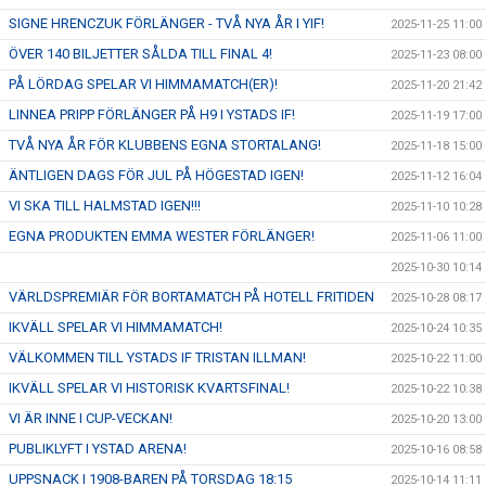
SIGNE HRENCZUK FÖRLÄNGER - TVÅ NYA ÅR I YIF!
2025-11-25 11:00
ÖVER 140 BILJETTER SÅLDA TILL FINAL 4!
2025-11-23 08:00
PÅ LÖRDAG SPELAR VI HIMMAMATCH(ER)!
2025-11-20 21:42
LINNEA PRIPP FÖRLÄNGER PÅ H9 I YSTADS IF!
2025-11-19 17:00
TVÅ NYA ÅR FÖR KLUBBENS EGNA STORTALANG!
2025-11-18 15:00
ÄNTLIGEN DAGS FÖR JUL PÅ HÖGESTAD IGEN!
2025-11-12 16:04
VI SKA TILL HALMSTAD IGEN!!!
2025-11-10 10:28
EGNA PRODUKTEN EMMA WESTER FÖRLÄNGER!
2025-11-06 11:00
2025-10-30 10:14
VÄRLDSPREMIÄR FÖR BORTAMATCH PÅ HOTELL FRITIDEN
2025-10-28 08:17
IKVÄLL SPELAR VI HIMMAMATCH!
2025-10-24 10:35
VÄLKOMMEN TILL YSTADS IF TRISTAN ILLMAN!
2025-10-22 11:00
IKVÄLL SPELAR VI HISTORISK KVARTSFINAL!
2025-10-22 10:38
VI ÄR INNE I CUP-VECKAN!
2025-10-20 13:00
PUBLIKLYFT I YSTAD ARENA!
2025-10-16 08:58
UPPSNACK I 1908-BAREN PÅ TORSDAG 18:15
2025-10-14 11:11