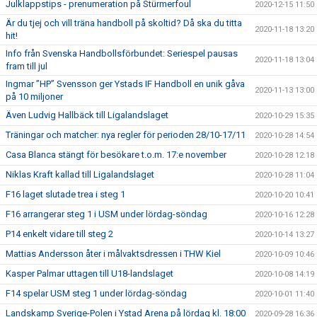
Julklappstips - prenumeration på Stürmerfoul
2020-12-15 11:50
Är du tjej och vill träna handboll på skoltid? Då ska du titta
2020-11-18 13:20
hit!
Info från Svenska Handbollsförbundet: Seriespel pausas
2020-11-18 13:04
fram till jul
Ingmar ”HP” Svensson ger Ystads IF Handboll en unik gåva
2020-11-13 13:00
på 10 miljoner
Även Ludvig Hallbäck till Ligalandslaget
2020-10-29 15:35
Träningar och matcher: nya regler för perioden 28/10-17/11
2020-10-28 14:54
Casa Blanca stängt för besökare t.o.m. 17:e november
2020-10-28 12:18
Niklas Kraft kallad till Ligalandslaget
2020-10-28 11:04
F16 laget slutade trea i steg 1
2020-10-20 10:41
F16 arrangerar steg 1 i USM under lördag-söndag
2020-10-16 12:28
P14 enkelt vidare till steg 2
2020-10-14 13:27
Mattias Andersson åter i målvaktsdressen i THW Kiel
2020-10-09 10:46
Kasper Palmar uttagen till U18-landslaget
2020-10-08 14:19
F14 spelar USM steg 1 under lördag-söndag
2020-10-01 11:40
Landskamp Sverige-Polen i Ystad Arena på lördag kl. 18:00
2020-09-28 16:36