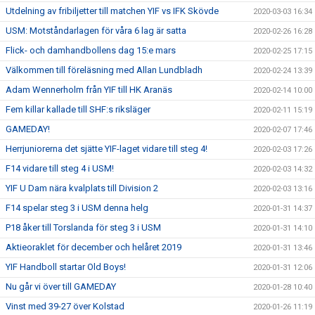
Utdelning av fribiljetter till matchen YIF vs IFK Skövde
2020-03-03 16:34
USM: Motståndarlagen för våra 6 lag är satta
2020-02-26 16:28
Flick- och damhandbollens dag 15:e mars
2020-02-25 17:15
Välkommen till föreläsning med Allan Lundbladh
2020-02-24 13:39
Adam Wennerholm från YIF till HK Aranäs
2020-02-14 10:00
Fem killar kallade till SHF:s riksläger
2020-02-11 15:19
GAMEDAY!
2020-02-07 17:46
Herrjuniorerna det sjätte YIF-laget vidare till steg 4!
2020-02-03 17:26
F14 vidare till steg 4 i USM!
2020-02-03 14:32
YIF U Dam nära kvalplats till Division 2
2020-02-03 13:16
F14 spelar steg 3 i USM denna helg
2020-01-31 14:37
P18 åker till Torslanda för steg 3 i USM
2020-01-31 14:10
Aktieoraklet för december och helåret 2019
2020-01-31 13:46
YIF Handboll startar Old Boys!
2020-01-31 12:06
Nu går vi över till GAMEDAY
2020-01-28 10:40
Vinst med 39-27 över Kolstad
2020-01-26 11:19