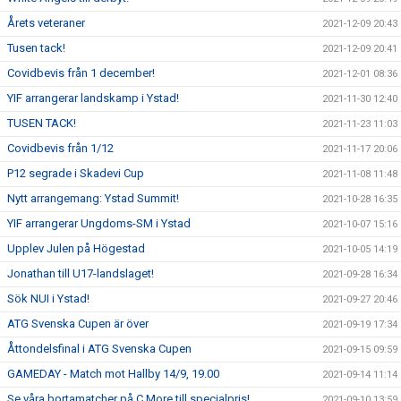
Årets veteraner
2021-12-09 20:43
Tusen tack!
2021-12-09 20:41
Covidbevis från 1 december!
2021-12-01 08:36
YIF arrangerar landskamp i Ystad!
2021-11-30 12:40
TUSEN TACK!
2021-11-23 11:03
Covidbevis från 1/12
2021-11-17 20:06
P12 segrade i Skadevi Cup
2021-11-08 11:48
Nytt arrangemang: Ystad Summit!
2021-10-28 16:35
YIF arrangerar Ungdoms-SM i Ystad
2021-10-07 15:16
Upplev Julen på Högestad
2021-10-05 14:19
Jonathan till U17-landslaget!
2021-09-28 16:34
Sök NUI i Ystad!
2021-09-27 20:46
ATG Svenska Cupen är över
2021-09-19 17:34
Åttondelsfinal i ATG Svenska Cupen
2021-09-15 09:59
GAMEDAY - Match mot Hallby 14/9, 19.00
2021-09-14 11:14
Se våra bortamatcher på C More till specialpris!
2021-09-10 13:59