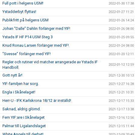
Full pott i helgens USM!
2022-01-30 17:38
Ystadderbyt flyttas!
2022-01-27 11:21
Publikfritt på helgens USM
2022-01-26 14:24
Johan ”Dalle” Dahlin förlänger med YIF!
2022-01-26 08:00
Ystads IF HF P14 USM Steg 3
2022-01-25 09:55
Knud Ronau Larsen förlänger med YIF!
2022-01-24 08:00
"Svesse" förlänger med YIF!
2022-01-20 12:11
Regler och rutiner vid matcher arrangerade av Ystads IF
2022-01-12 12:59
Handboll.
Gott nytt år!
2021-12-30 10:13
YIF-familjen har sorg.
2021-12-27 16:28
Engla i Skånelaget!
2021-12-21 10:31
Herr-U - IFK Karlskrona 18/12 är inställd!
2021-12-17 15:33
Saknad, aldrig glömd.
2021-12-17 13:38
Fem YIF:are i Skånelaget
2021-12-16 12:56
Palmar till Ligalandslaget
2021-12-15 11:44
White Angels till derbyt!
2021-12-09 20:49