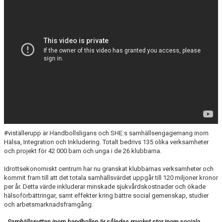
YIF:S NOSTALGOTEK
MEDLEMSKAP
#viställerupp är Handbollsligans och SHE:s samhällsengagemang inom
Hälsa, Integration och Inkludering. Totalt bedrivs 135 olika verksamheter
och projekt för 42 000 barn och unga i de 26 klubbarna.
Idrottsekonomiskt centrum har nu granskat klubbarnas verksamheter och
kommit fram till att det totala samhällsvärdet uppgår till 120 miljoner kronor
per år. Detta värde inkluderar minskade sjukvårdskostnader och ökade
hälsoförbättringar, samt effekter kring bättre social gemenskap, studier
och arbetsmarknadsframgång.
-
Samhällsnyttan inom handbollen är således mycket stor inom sociala