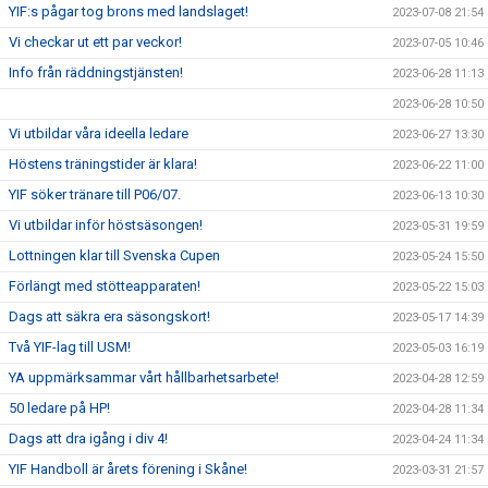
YIF:s pågar tog brons med landslaget!
2023-07-08 21:54
Vi checkar ut ett par veckor!
2023-07-05 10:46
Info från räddningstjänsten!
2023-06-28 11:13
2023-06-28 10:50
Vi utbildar våra ideella ledare
2023-06-27 13:30
Höstens träningstider är klara!
2023-06-22 11:00
YIF söker tränare till P06/07.
2023-06-13 10:30
Vi utbildar inför höstsäsongen!
2023-05-31 19:59
Lottningen klar till Svenska Cupen
2023-05-24 15:50
Förlängt med stötteapparaten!
2023-05-22 15:03
Dags att säkra era säsongskort!
2023-05-17 14:39
Två YIF-lag till USM!
2023-05-03 16:19
YA uppmärksammar vårt hållbarhetsarbete!
2023-04-28 12:59
50 ledare på HP!
2023-04-28 11:34
Dags att dra igång i div 4!
2023-04-24 11:34
YIF Handboll är årets förening i Skåne!
2023-03-31 21:57