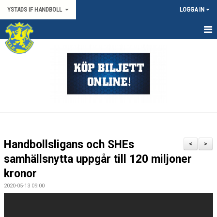
YSTADS IF HANDBOLL
LOGGA IN
HEM
OM KLUBBEN
KONTAKT
BILJETTER/SÄSONGSKORT
PARTNERS
Handbollsligans och SHEs
<
>
MATCHER
samhällsnytta uppgår till 120 miljoner
kronor
HYRA HIMMAPLAN
2020-05-13 09:00
ÖVRIGT