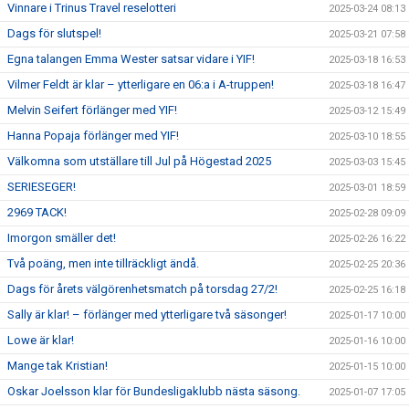
Vinnare i Trinus Travel reselotteri
2025-03-24 08:13
Dags för slutspel!
2025-03-21 07:58
Egna talangen Emma Wester satsar vidare i YIF!
2025-03-18 16:53
Vilmer Feldt är klar – ytterligare en 06:a i A-truppen!
2025-03-18 16:47
Melvin Seifert förlänger med YIF!
2025-03-12 15:49
Hanna Popaja förlänger med YIF!
2025-03-10 18:55
Välkomna som utställare till Jul på Högestad 2025
2025-03-03 15:45
SERIESEGER!
2025-03-01 18:59
2969 TACK!
2025-02-28 09:09
Imorgon smäller det!
2025-02-26 16:22
Två poäng, men inte tillräckligt ändå.
2025-02-25 20:36
Dags för årets välgörenhetsmatch på torsdag 27/2!
2025-02-25 16:18
Sally är klar! – förlänger med ytterligare två säsonger!
2025-01-17 10:00
Lowe är klar!
2025-01-16 10:00
Mange tak Kristian!
2025-01-15 10:00
Oskar Joelsson klar för Bundesligaklubb nästa säsong.
2025-01-07 17:05