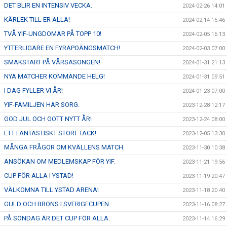
DET BLIR EN INTENSIV VECKA.
2024-02-26 14:01
KÄRLEK TILL ER ALLA!
2024-02-14 15:46
TVÅ YIF-UNGDOMAR PÅ TOPP 10!
2024-02-05 16:13
YTTERLIGARE EN FYRAPOÄNGSMATCH!
2024-02-03 07:00
SMAKSTART PÅ VÅRSÄSONGEN!
2024-01-31 21:13
NYA MATCHER KOMMANDE HELG!
2024-01-31 09:51
I DAG FYLLER VI ÅR!
2024-01-23 07:00
YIF-FAMILJEN HAR SORG.
2023-12-28 12:17
GOD JUL OCH GOTT NYTT ÅR!
2023-12-24 08:00
ETT FANTASTISKT STORT TACK!
2023-12-05 13:30
MÅNGA FRÅGOR OM KVÄLLENS MATCH.
2023-11-30 10:38
ANSÖKAN OM MEDLEMSKAP FÖR YIF.
2023-11-21 19:56
CUP FÖR ALLA I YSTAD!
2023-11-19 20:47
VÄLKOMNA TILL YSTAD ARENA!
2023-11-18 20:40
GULD OCH BRONS I SVERIGECUPEN.
2023-11-16 08:27
PÅ SÖNDAG ÄR DET CUP FÖR ALLA.
2023-11-14 16:29