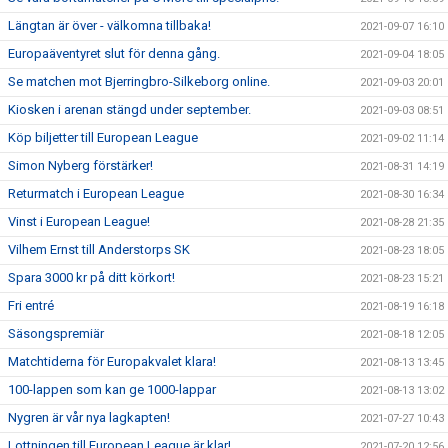
Längtan är över - välkomna tillbaka!
2021-09-07 16:10
Europaäventyret slut för denna gång.
2021-09-04 18:05
Se matchen mot Bjerringbro-Silkeborg online.
2021-09-03 20:01
Kiosken i arenan stängd under september.
2021-09-03 08:51
Köp biljetter till European League
2021-09-02 11:14
Simon Nyberg förstärker!
2021-08-31 14:19
Returmatch i European League
2021-08-30 16:34
Vinst i European League!
2021-08-28 21:35
Vilhem Ernst till Anderstorps SK
2021-08-23 18:05
Spara 3000 kr på ditt körkort!
2021-08-23 15:21
Fri entré
2021-08-19 16:18
Säsongspremiär
2021-08-18 12:05
Matchtiderna för Europakvalet klara!
2021-08-13 13:45
100-lappen som kan ge 1000-lappar
2021-08-13 13:02
Nygren är vår nya lagkapten!
2021-07-27 10:43
Lottningen till European League är klar!
2021-07-20 12:56