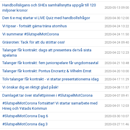
Handbollsligans och SHEs samhällsnytta uppgår till 120
2020-05-13 09:00
miljoner kronor
Den 6:e maj startar vi LIVE Quiz med handbollsfrågor
2020-04-30 12:00
Vi tipsar - fortsätt gärna träna utomhus
2020-04-24 13:22
Vi summerar #SlutspelMotCorona
2020-04-24 11:50
Gräsroten: Tack för att du stöttar oss!
2020-04-24 09:40
Talanger får kontrakt: dags att presentera de två sista
2020-04-22 12:23
spelarna
Talanger får kontrakt: fem juniorspelare får ungdomsavtal
2020-04-21 10:48
Talanger får kontrakt: Pontus Encrantz & Vilhelm Ernst
2020-04-20 10:00
Tolv talanger får kontrakt - vi startar presentationerna idag
2020-04-17 11:29
Vi önskar dig en riktigt glad påsk!
2020-04-08 11:57
Damlaget tar över stafettpinnen i #SlutspelMotCorona
2020-04-07 09:41
#SlutspelMotCorona fortsätter! Vi startar samarbete med
2020-04-01 12:03
Hireq och Ystads Kommun
#SlutspelMotCorona Dag 6
2020-03-30 10:07
#SlutspelMotCorona dag 3
2020-03-27 11:46