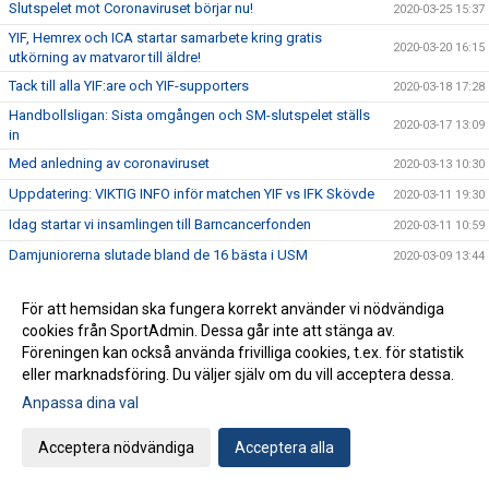
Slutspelet mot Coronaviruset börjar nu!
2020-03-25 15:37
YIF, Hemrex och ICA startar samarbete kring gratis
2020-03-20 16:15
utkörning av matvaror till äldre!
Tack till alla YIF:are och YIF-supporters
2020-03-18 17:28
Handbollsligan: Sista omgången och SM-slutspelet ställs
2020-03-17 13:09
in
Med anledning av coronaviruset
2020-03-13 10:30
Uppdatering: VIKTIG INFO inför matchen YIF vs IFK Skövde
2020-03-11 19:30
Idag startar vi insamlingen till Barncancerfonden
2020-03-11 10:59
Damjuniorerna slutade bland de 16 bästa i USM
2020-03-09 13:44
Gratis biljetter till matchen YIF vs IFK Skövde
2020-03-09 10:55
För att hemsidan ska fungera korrekt använder vi nödvändiga
Våra två P14-lag åker iväg för att spela USM i helgen
2020-03-05 16:41
cookies från SportAdmin. Dessa går inte att stänga av.
F18 spelar USM steg 4 i Ystad Arena 7-8 mars
2020-03-05 13:48
Föreningen kan också använda frivilliga cookies, t.ex. för statistik
eller marknadsföring. Du väljer själv om du vill acceptera dessa.
Utdelning av fribiljetter till matchen YIF vs IFK Skövde
2020-03-03 16:34
Anpassa dina val
USM: Motståndarlagen för våra 6 lag är satta
2020-02-26 16:28
Flick- och damhandbollens dag 15:e mars
2020-02-25 17:15
Acceptera nödvändiga
Acceptera alla
Välkommen till föreläsning med Allan Lundbladh
2020-02-24 13:39