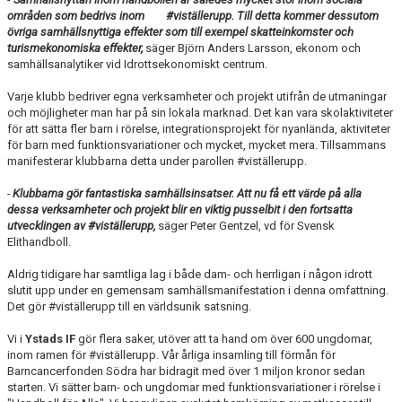
områden som bedrivs inom #viställerupp. Till detta kommer dessutom
övriga samhällsnyttiga effekter som till exempel skatteinkomster och
turismekonomiska effekter,
säger Björn Anders Larsson, ekonom och
samhällsanalytiker vid Idrottsekonomiskt centrum.
Varje klubb bedriver egna verksamheter och projekt utifrån de utmaningar
och möjligheter man har på sin lokala marknad. Det kan vara skolaktiviteter
för att sätta fler barn i rörelse, integrationsprojekt för nyanlända, aktiviteter
för barn med funktionsvariationer och mycket, mycket mera. Tillsammans
manifesterar klubbarna detta under parollen #viställerupp.
-
Klubbarna gör fantastiska samhällsinsatser. Att nu få ett värde på alla
dessa verksamheter och projekt blir en viktig pusselbit i den fortsatta
utvecklingen av #viställerupp,
säger Peter Gentzel, vd för Svensk
Elithandboll.
Aldrig tidigare har samtliga lag i både dam- och herrligan i någon idrott
slutit upp under en gemensam samhällsmanifestation i denna omfattning.
Det gör #viställerupp till en världsunik satsning.
Vi i
Ystads IF
gör flera saker, utöver att ta hand om över 600 ungdomar,
inom ramen för #viställerupp. Vår årliga insamling till förmån för
Barncancerfonden Södra har bidragit med över 1 miljon kronor sedan
starten. Vi sätter barn- och ungdomar med funktionsvariationer i rörelse i