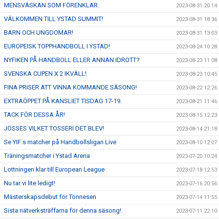
MENSVÄSKAN SOM FÖRENKLAR.
2023-08-31 20:14
VÄLKOMMEN TILL YSTAD SUMMIT!
2023-08-31 18:36
BARN OCH UNGDOMAR!
2023-08-31 13:03
EUROPEISK TOPPHANDBOLL I YSTAD!
2023-08-24 10:28
NYFIKEN PÅ HANDBOLL ELLER ANNAN IDROTT?
2023-08-23 11:08
SVENSKA CUPEN X 2 IKVÄLL!
2023-08-23 10:45
FINA PRISER ATT VINNA KOMMANDE SÄSONG!
2023-08-22 12:26
EXTRAÖPPET PÅ KANSLIET TISDAG 17-19.
2023-08-21 11:46
TACK FÖR DESSA ÅR!
2023-08-15 12:23
JÖSSES VILKET TOSSERI DET BLEV!
2023-08-14 21:18
Se YIF:s matcher på Handbollsligan Live
2023-08-10 12:07
Träningsmatcher i Ystad Arena
2023-07-20 10:24
Lottningen klar till European League
2023-07-18 12:53
Nu tar vi lite ledigt!
2023-07-16 20:56
Mästerskapsdebut för Tönnesen
2023-07-14 11:55
Sista nätverksträffarna för denna säsong!
2023-07-11 22:10