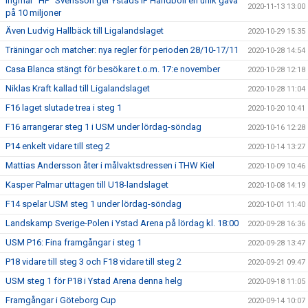
Ingmar ”HP” Svensson ger Ystads IF Handboll en unik gåva
2020-11-13 13:00
på 10 miljoner
Även Ludvig Hallbäck till Ligalandslaget
2020-10-29 15:35
Träningar och matcher: nya regler för perioden 28/10-17/11
2020-10-28 14:54
Casa Blanca stängt för besökare t.o.m. 17:e november
2020-10-28 12:18
Niklas Kraft kallad till Ligalandslaget
2020-10-28 11:04
F16 laget slutade trea i steg 1
2020-10-20 10:41
F16 arrangerar steg 1 i USM under lördag-söndag
2020-10-16 12:28
P14 enkelt vidare till steg 2
2020-10-14 13:27
Mattias Andersson åter i målvaktsdressen i THW Kiel
2020-10-09 10:46
Kasper Palmar uttagen till U18-landslaget
2020-10-08 14:19
F14 spelar USM steg 1 under lördag-söndag
2020-10-01 11:40
Landskamp Sverige-Polen i Ystad Arena på lördag kl. 18:00
2020-09-28 16:36
USM P16: Fina framgångar i steg 1
2020-09-28 13:47
P18 vidare till steg 3 och F18 vidare till steg 2
2020-09-21 09:47
USM steg 1 för P18 i Ystad Arena denna helg
2020-09-18 11:05
Framgångar i Göteborg Cup
2020-09-14 10:07