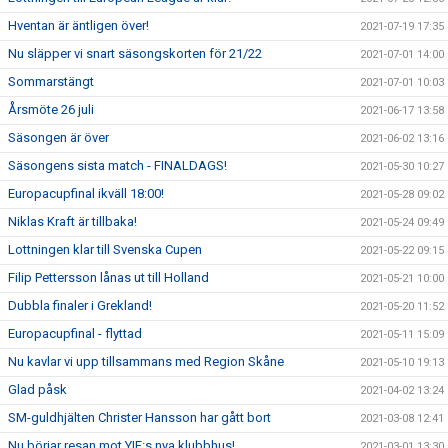
Hventan är äntligen över!
2021-07-19 17:35
Nu släpper vi snart säsongskorten för 21/22
2021-07-01 14:00
Sommarstängt
2021-07-01 10:03
Årsmöte 26 juli
2021-06-17 13:58
Säsongen är över
2021-06-02 13:16
Säsongens sista match - FINALDAGS!
2021-05-30 10:27
Europacupfinal ikväll 18:00!
2021-05-28 09:02
Niklas Kraft är tillbaka!
2021-05-24 09:49
Lottningen klar till Svenska Cupen
2021-05-22 09:15
Filip Pettersson lånas ut till Holland
2021-05-21 10:00
Dubbla finaler i Grekland!
2021-05-20 11:52
Europacupfinal - flyttad
2021-05-11 15:09
Nu kavlar vi upp tillsammans med Region Skåne
2021-05-10 19:13
Glad påsk
2021-04-02 13:24
SM-guldhjälten Christer Hansson har gått bort
2021-03-08 12:41
Nu börjar resan mot YIF:s nya klubbhus!
2021-03-01 13:30