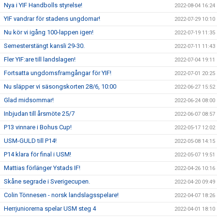
Nya i YIF Handbolls styrelse!
2022-08-04 16:24
YIF vandrar för stadens ungdomar!
2022-07-29 10:10
Nu kör vi igång 100-lappen igen!
2022-07-19 11:35
Semesterstängt kansli 29-30.
2022-07-11 11:43
Fler YIF:are till landslagen!
2022-07-04 19:11
Fortsatta ungdomsframgångar för YIF!
2022-07-01 20:25
Nu släpper vi säsongskorten 28/6, 10:00
2022-06-27 15:52
Glad midsommar!
2022-06-24 08:00
Inbjudan till årsmöte 25/7
2022-06-07 08:57
P13 vinnare i Bohus Cup!
2022-05-17 12:02
USM-GULD till P14!
2022-05-08 14:15
P14 klara för final i USM!
2022-05-07 19:51
Mattias förlänger Ystads IF!
2022-04-26 10:16
Skåne segrade i Sverigecupen.
2022-04-20 09:49
Colin Tönnesen - norsk landslagsspelare!
2022-04-07 18:26
Herrjuniorerna spelar USM steg 4
2022-04-01 18:10