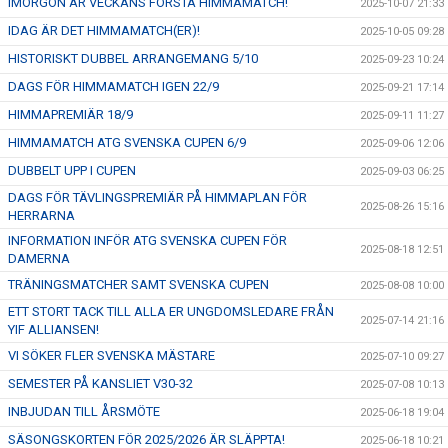
IMORGON ÄR VECKANS FÖRSTA HIMMAMATCH!
2025-10-07 21:33
IDAG ÄR DET HIMMAMATCH(ER)!
2025-10-05 09:28
HISTORISKT DUBBEL ARRANGEMANG 5/10
2025-09-23 10:24
DAGS FÖR HIMMAMATCH IGEN 22/9
2025-09-21 17:14
HIMMAPREMIÄR 18/9
2025-09-11 11:27
HIMMAMATCH ATG SVENSKA CUPEN 6/9
2025-09-06 12:06
DUBBELT UPP I CUPEN
2025-09-03 06:25
DAGS FÖR TÄVLINGSPREMIÄR PÅ HIMMAPLAN FÖR
2025-08-26 15:16
HERRARNA
INFORMATION INFÖR ATG SVENSKA CUPEN FÖR
2025-08-18 12:51
DAMERNA
TRÄNINGSMATCHER SAMT SVENSKA CUPEN
2025-08-08 10:00
ETT STORT TACK TILL ALLA ER UNGDOMSLEDARE FRÅN
2025-07-14 21:16
YIF ALLIANSEN!
VI SÖKER FLER SVENSKA MÄSTARE
2025-07-10 09:27
SEMESTER PÅ KANSLIET V30-32
2025-07-08 10:13
INBJUDAN TILL ÅRSMÖTE
2025-06-18 19:04
SÄSONGSKORTEN FÖR 2025/2026 ÄR SLÄPPTA!
2025-06-18 10:21