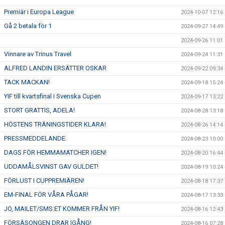
Premiär i Europa League
2024-10-07 12:16
Gå 2 betala för 1
2024-09-27 14:49
2024-09-26 11:01
Vinnare av Trinus Travel
2024-09-24 11:31
ALFRED LANDIN ERSÄTTER OSKAR
2024-09-22 09:34
TACK MACKAN!
2024-09-18 15:24
YIF till kvartsfinal i Svenska Cupen
2024-09-17 13:22
STORT GRATTIS, ADELA!
2024-08-28 13:18
HÖSTENS TRÄNINGSTIDER KLARA!
2024-08-26 14:14
PRESSMEDDELANDE.
2024-08-23 10:00
DAGS FÖR HEMMAMATCHER IGEN!
2024-08-20 16:44
UDDAMÅLSVINST GAV GULDET!
2024-08-19 10:24
FÖRLUST I CUPPREMIÄREN!
2024-08-18 17:37
EM-FINAL FÖR VÅRA PÅGAR!
2024-08-17 13:33
JO, MAILET/SMS:ET KOMMER FRÅN YIF!
2024-08-16 12:43
FÖRSÄSONGEN DRAR IGÅNG!
2024-08-16 07:28