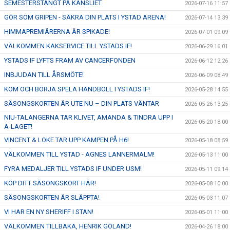
SEMESTERSTÄNGT PÅ KANSLIET
2026-07-16 11:57
GÖR SOM GRIPEN - SÄKRA DIN PLATS I YSTAD ARENA!
2026-07-14 13:39
HIMMAPREMIÄRERNA ÄR SPIKADE!
2026-07-01 09:09
VÄLKOMMEN KAKSERVICE TILL YSTADS IF!
2026-06-29 16:01
YSTADS IF LYFTS FRAM AV CANCERFONDEN
2026-06-12 12:26
INBJUDAN TILL ÅRSMÖTE!
2026-06-09 08:49
KOM OCH BÖRJA SPELA HANDBOLL I YSTADS IF!
2026-05-28 14:55
SÄSONGSKORTEN ÄR UTE NU – DIN PLATS VÄNTAR
2026-05-26 13:25
NIU-TALANGERNA TAR KLIVET, AMANDA & TINDRA UPP I
2026-05-20 18:00
A-LAGET!
VINCENT & LOKE TAR UPP KAMPEN PÅ H6!
2026-05-18 08:59
VÄLKOMMEN TILL YSTAD - AGNES LANNERMALM!
2026-05-13 11:00
FYRA MEDALJER TILL YSTADS IF UNDER USM!
2026-05-11 09:14
KÖP DITT SÄSONGSKORT HÄR!
2026-05-08 10:00
SÄSONGSKORTEN ÄR SLÄPPTA!
2026-05-03 11:07
VI HAR EN NY SHERIFF I STAN!
2026-05-01 11:00
VÄLKOMMEN TILLBAKA, HENRIK GÖLAND!
2026-04-26 18:00