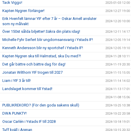
Tack Viggo!
2025-01-03 12:00
Kapten Nygren förlänger!
2024-12-27 19:00
Erik Hvenfelt lämnar YIF efter 7 år – Oskar Arnell ansluter
2024-12-20 10:00
som ny målvakt
Över 150st sålda biljetter! Säkra din plats idag!
2024-12-11 14:17
Michelle Fyhr Seifert blir ungdomsansvarig i Ystads IF!
2024-12-05 19:14
Kenneth Andersson blir ny sportchef i Ystads IF!
2024-12-05 19:10
Kapten Nygren ska till Halmstad, ska Du med?!
2024-11-28 10:11
Det går bättre och bättre dag för dag!
2024-11-19 20:30
Jonatan Wilthorn YIF trogen till 2027
2024-11-15 15:05
Liam i YIF 3 år till!
2024-11-14 14:02
Landslaget kommer till Ystad!
2024-11-13 17:01
2024-11-08 15:06
PUBLIKREKORD? (För den goda sakens skull)
2024-10-25 10:38
DWA PUNKTY!
2024-10-22 20:58
Oscar Carlén i Ystads IF till 2028
2024-10-18 19:01
Tuff kväll i Arenan
2024-10-15 20:32