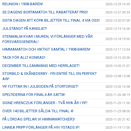
REUNION I 1908-BAREN!
2025-12-29 14:39
SE DAGENS BORTAMATCH TILL RABATTERAT PRIS!
2025-12-27 09:33
SISTA DAGEN ATT KÖPA BILJETTER TILL FINAL 4 VIA OSS!
2025-12-20 07:00
JULSTÄNGT PÅ KANSLIET!
2025-12-19 16:00
STENMALM KVAR I MUREN, VI FÖRLÄNGER MED VÅR
2025-12-18 19:05
FÖRSVARSGENERAL!
HIMMAMATCH OCH VIKTIGT SAMTAL I 1908-BAREN!
2025-12-17 12:54
TACK FÖR ALLT KONRAD!
2025-12-15 20:00
DECEMBER TILLSAMMANS MED HERRLAGET!
2025-12-09 21:07
STORBILD & SKÅNEDERBY - FRI ENTRÉ TILL EN PERFEKT
2025-12-08 13:08
AW!
YIF FLYTTAR IN I JULBODEN PÅ STORTORGET!
2025-12-02 14:58
SPELTIDERNA FÖR FINAL4 ÄR SATTA!
2025-11-26 08:19
SIGNE HRENCZUK FÖRLÄNGER - TVÅ NYA ÅR I YIF!
2025-11-25 11:00
ÖVER 140 BILJETTER SÅLDA TILL FINAL 4!
2025-11-23 08:00
PÅ LÖRDAG SPELAR VI HIMMAMATCH(ER)!
2025-11-20 21:42
LINNEA PRIPP FÖRLÄNGER PÅ H9 I YSTADS IF!
2025-11-19 17:00