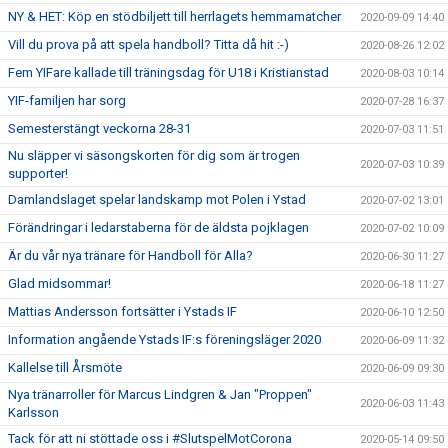
NY & HET: Köp en stödbiljett till herrlagets hemmamatcher
2020-09-09 14:40
Vill du prova på att spela handboll? Titta då hit :-)
2020-08-26 12:02
Fem YIFare kallade till träningsdag för U18 i Kristianstad
2020-08-03 10:14
YIF-familjen har sorg
2020-07-28 16:37
Semesterstängt veckorna 28-31
2020-07-03 11:51
Nu släpper vi säsongskorten för dig som är trogen
2020-07-03 10:39
supporter!
Damlandslaget spelar landskamp mot Polen i Ystad
2020-07-02 13:01
Förändringar i ledarstaberna för de äldsta pojklagen
2020-07-02 10:09
Är du vår nya tränare för Handboll för Alla?
2020-06-30 11:27
Glad midsommar!
2020-06-18 11:27
Mattias Andersson fortsätter i Ystads IF
2020-06-10 12:50
Information angående Ystads IF:s föreningsläger 2020
2020-06-09 11:32
Kallelse till Årsmöte
2020-06-09 09:30
Nya tränarroller för Marcus Lindgren & Jan "Proppen"
2020-06-03 11:43
Karlsson
Tack för att ni stöttade oss i #SlutspelMotCorona
2020-05-14 09:50