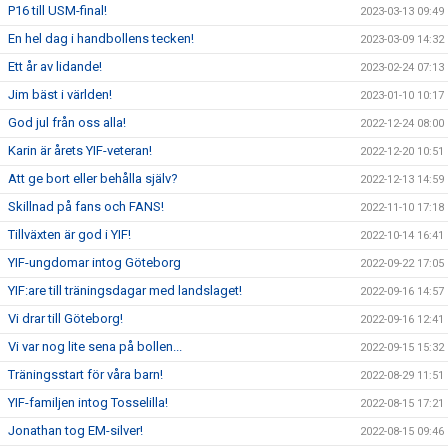
P16 till USM-final!
2023-03-13 09:49
En hel dag i handbollens tecken!
2023-03-09 14:32
Ett år av lidande!
2023-02-24 07:13
Jim bäst i världen!
2023-01-10 10:17
God jul från oss alla!
2022-12-24 08:00
Karin är årets YIF-veteran!
2022-12-20 10:51
Att ge bort eller behålla själv?
2022-12-13 14:59
Skillnad på fans och FANS!
2022-11-10 17:18
Tillväxten är god i YIF!
2022-10-14 16:41
YIF-ungdomar intog Göteborg
2022-09-22 17:05
YIF:are till träningsdagar med landslaget!
2022-09-16 14:57
Vi drar till Göteborg!
2022-09-16 12:41
Vi var nog lite sena på bollen...
2022-09-15 15:32
Träningsstart för våra barn!
2022-08-29 11:51
YIF-familjen intog Tosselilla!
2022-08-15 17:21
Jonathan tog EM-silver!
2022-08-15 09:46