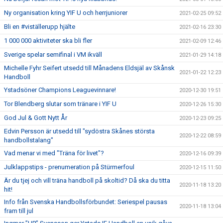
Ny organisation kring YIF U och herrjuniorer
2021-02-25 09:52
Bli en #viställerupp hjälte
2021-02-16 23:30
1 000 000 aktiviteter ska bli fler
2021-02-09 12:46
Sverige spelar semifinal i VM ikväll
2021-01-29 14:18
Michelle Fyhr Seifert utsedd till Månadens Eldsjäl av Skånsk
2021-01-22 12:23
Handboll
Ystadsöner Champions Leaguevinnare!
2020-12-30 19:51
Tor Blendberg slutar som tränare i YIF U
2020-12-26 15:30
God Jul & Gott Nytt År
2020-12-23 09:25
Edvin Persson är utsedd till "sydöstra Skånes största
2020-12-22 08:59
handbollstalang"
Vad menar vi med "Träna för livet"?
2020-12-16 09:39
Julklappstips - prenumeration på Stürmerfoul
2020-12-15 11:50
Är du tjej och vill träna handboll på skoltid? Då ska du titta
2020-11-18 13:20
hit!
Info från Svenska Handbollsförbundet: Seriespel pausas
2020-11-18 13:04
fram till jul