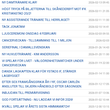
NY DAMTRÄNARE KLAR!
2026-02-13 09:45
HÖGT TRYCK PÅ BILJETTERNA TILL SKÅNEDERBYT MOT IFK
2026-02-11 21:05
KRISTIANSTAD 20/2!
NY ASSISTERANDE TRÄNARE TILL HERRLAGET!
2026-02-11 11:00
TACK JONATAN!
2026-02-10 14:41
LJUSCEREMONI ONSDAG 4 FEBRUARI
2026-02-03 09:55
CANCERVECKAN - TILLSAMMANS TILL 1 MILJON
2026-02-03
SERIEFINAL I DAMALLSVENSKAN
2026-01-26 14:43
NY HUVUDTRÄNARE - KIM ANDERSSON
2026-01-20 11:00
VI SPELAR FÖR LIVET - VÄLGÖRENHETSMATCHER UNDER
2026-01-19 22:00
CANCERVECKAN
DANSK LAGKAPTEN KLAR FÖR YSTADS IF, STÄRKER
2026-01-14 11:00
LAGBYGGET
EFTER SEX FRAMGÅNGSRIKA ÅR I YIF, OSCAR CARLÉN
2026-01-12 17:05
ANSLUTER TILL SKJERN HÅNDBOLD EFTER SÄSONGEN.
INBJUDAN TILL PREMIÄRVISNING
2026-01-07 13:06
GOD FORTSÄTTNING - NU LADDAR VI INFÖR 2026!
2026-01-02 10:44
IKVÄLL SPELAR VI ÅRETS SISTA HIMMAMATCH!
2025-12-30 13:15