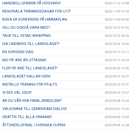
HANDBOLLSFABRIK PÅ HÖGVARV!
2023-11-10 13:48
REGIONALA TRÄNINGSDAGAR FÖR U17!
2023-11-09 16:33
BOKA ER KONFERENS PÅ HIMMAPLAN.
2023-11-03 09:40
VILL DU OCKSÅ VARA MED?
2023-10-27 07:45
TACK TILL YSTAD WRAPPING.
2023-10-27 06:33
ISA LINDBERG TILL LANDSLAGET!
2023-10-24 18:45
EN SORGENS DAG.
2023-10-17 12:17
NIO YIF:ARE ÄR UTTAGNA!
2023-10-17 10:54
FLER YIF:ARE TILL LANDSLAGET!
2023-09-30 10:36
LANDSLAGET KALLAR IGEN!
2023-09-27 16:07
INSTÄLLD TRÄNING FÖR P5 & F5.
2023-09-22 13:31
VI SES VÄL 2024?
2023-09-14 13:57
ÄR DU VÅR NYA FAMILJEMEDLEM?
2023-09-08 10:44
VÄLKOMNA TILL GEMENSAM DIALOG!
2023-09-07 10:25
GRATTIS TILL ALLA VINNARE!
2023-09-06 13:49
ÅTTONDELSFINAL I SVENSKA CUPEN!
2023-09-04 16:28