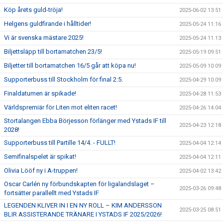
Köp årets guld-tröja!
2025-06-02 13:51
Helgens guldfirande i hålltider!
2025-05-24 11:16
Vi är svenska mästare 2025!
2025-05-24 11:13
Biljettsläpp till bortamatchen 23/5!
2025-05-19 09:51
Biljetter till bortamatchen 16/5 går att köpa nu!
2025-05-09 10:09
Supporterbuss till Stockholm för final 2:5.
2025-04-29 10:09
Finaldatumen är spikade!
2025-04-28 11:53
Världspremiär för Liten mot eliten racet!
2025-04-26 14:04
Stortalangen Ebba Börjesson förlänger med Ystads IF till
2025-04-23 12:18
2028!
Supporterbuss till Partille 14/4. - FULLT!
2025-04-04 12:14
Semifinalspelet är spikat!
2025-04-04 12:11
Olivia Lööf ny i A-truppen!
2025-04-02 13:42
Oscar Carlén ny förbundskapten för ligalandslaget –
2025-03-26 09:48
fortsätter parallellt med Ystads IF
LEGENDEN KLIVER IN I EN NY ROLL – KIM ANDERSSON
2025-03-25 08:51
BLIR ASSISTERANDE TRÄNARE I YSTADS IF 2025/2026!