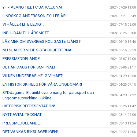
YIF-TALANG TILL FC BARCELONA!
2024-07-29 11:00
LINDSKOG ANDERSSON FYLLER ÅR!
2024-07-21 09:49
VI HÅLLER LITE LEDIGT.
2024-07-15 08:00
INBJUDAN TILL ÅRSMÖTE
2024-06-25 09:00
LÄS MER OM SVERIGES ROLIGASTE TJÄNST!
2024-06-10 16:46
NU SLÄPPER VI DE SISTA BILJETTERNA!
2024-05-16 09:59
PRESSMEDDELANDE.
2024-05-07 17:00
DET ÄR DAGS FÖR SM-FINAL!
2024-05-06 21:17
VILKEN UNDERBAR HELG VI HAFT!
2024-04-29 12:58
EN HISTORISK HELG FÖR VÅRA UNGDOMAR!
2024-04-25 07:15
SYDdagarna: Ett unikt evenemang för parasport och
2024-04-23 07:22
ungdomsutveckling i Skåne
HISTORISK REPRESENTATION!
2024-03-25 11:42
NYTT AVTAL TECKNAT!
2024-03-14 07:00
PRESSMEDDELANDE.
2024-03-13 11:24
DET VANKAS RIKSLÄGER IGEN!
2024-02-27 12:06