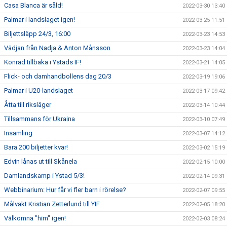
Casa Blanca är såld!
2022-03-30 13:40
Palmar i landslaget igen!
2022-03-25 11:51
Biljettsläpp 24/3, 16:00
2022-03-23 14:53
Vädjan från Nadja & Anton Månsson
2022-03-23 14:04
Konrad tillbaka i Ystads IF!
2022-03-21 14:05
Flick- och damhandbollens dag 20/3
2022-03-19 19:06
Palmar i U20-landslaget
2022-03-17 09:42
Åtta till riksläger
2022-03-14 10:44
Tillsammans för Ukraina
2022-03-10 07:49
Insamling
2022-03-07 14:12
Bara 200 biljetter kvar!
2022-03-02 15:19
Edvin lånas ut till Skånela
2022-02-15 10:00
Damlandskamp i Ystad 5/3!
2022-02-14 09:31
Webbinarium: Hur får vi fler barn i rörelse?
2022-02-07 09:55
Målvakt Kristian Zetterlund till YIF
2022-02-05 18:20
Välkomna "him" igen!
2022-02-03 08:24