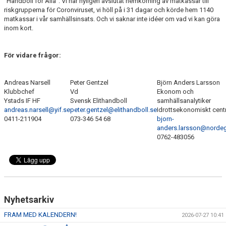
"Handboll för Alla". Vi har nyligen avslutat hemkörning av matkassar till
riskgrupperna för Coronviruset, vi höll på i 31 dagar och körde hem 1140
matkassar i vår samhällsinsats. Och vi saknar inte idéer om vad vi kan göra
inom kort.
För vidare frågor:
Andreas Narsell
Peter Gentzel
Björn Anders Larsson
Klubbchef
Vd
Ekonom och
Ystads IF HF
Svensk Elithandboll
samhällsanalytiker
andreas.narsell@yif.se
peter.gentzel@elithandboll.se
Idrottsekonomiskt cen
0411-211904
073-346 54 68
bjorn-
anders.larsson@norde
0762-483056
Nyhetsarkiv
FRAM MED KALENDERN!
2026-07-27 10:41