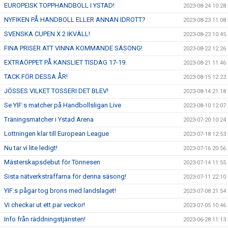
EUROPEISK TOPPHANDBOLL I YSTAD!
2023-08-24 10:28
NYFIKEN PÅ HANDBOLL ELLER ANNAN IDROTT?
2023-08-23 11:08
SVENSKA CUPEN X 2 IKVÄLL!
2023-08-23 10:45
FINA PRISER ATT VINNA KOMMANDE SÄSONG!
2023-08-22 12:26
EXTRAÖPPET PÅ KANSLIET TISDAG 17-19.
2023-08-21 11:46
TACK FÖR DESSA ÅR!
2023-08-15 12:23
JÖSSES VILKET TOSSERI DET BLEV!
2023-08-14 21:18
Se YIF:s matcher på Handbollsligan Live
2023-08-10 12:07
Träningsmatcher i Ystad Arena
2023-07-20 10:24
Lottningen klar till European League
2023-07-18 12:53
Nu tar vi lite ledigt!
2023-07-16 20:56
Mästerskapsdebut för Tönnesen
2023-07-14 11:55
Sista nätverksträffarna för denna säsong!
2023-07-11 22:10
YIF:s pågar tog brons med landslaget!
2023-07-08 21:54
Vi checkar ut ett par veckor!
2023-07-05 10:46
Info från räddningstjänsten!
2023-06-28 11:13