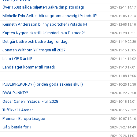
Över 150st sålda biljetter! Säkra din plats idag!
2024-12-11 14:17
Michelle Fyhr Seifert blir ungdomsansvarig i Ystads IF!
2024-12-05 19:14
Kenneth Andersson blir ny sportchef i Ystads IF!
2024-12-05 19:10
Kapten Nygren ska till Halmstad, ska Du med?!
2024-11-28 10:11
Det går bättre och bättre dag för dag!
2024-11-19 20:30
Jonatan Wilthorn YIF trogen till 2027
2024-11-15 15:05
Liam i YIF 3 år till!
2024-11-14 14:02
Landslaget kommer till Ystad!
2024-11-13 17:01
2024-11-08 15:06
PUBLIKREKORD? (För den goda sakens skull)
2024-10-25 10:38
DWA PUNKTY!
2024-10-22 20:58
Oscar Carlén i Ystads IF till 2028
2024-10-18 19:01
Tuff kväll i Arenan
2024-10-15 20:32
Premiär i Europa League
2024-10-07 12:16
Gå 2 betala för 1
2024-09-27 14:49
2024-09-26 11:01