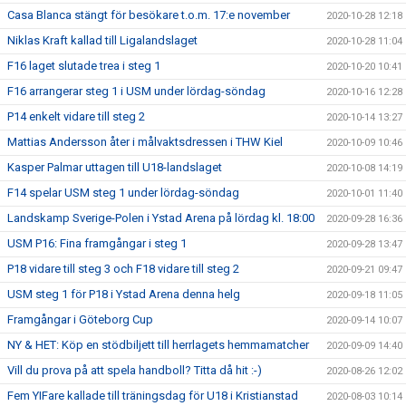
Casa Blanca stängt för besökare t.o.m. 17:e november
2020-10-28 12:18
Niklas Kraft kallad till Ligalandslaget
2020-10-28 11:04
F16 laget slutade trea i steg 1
2020-10-20 10:41
F16 arrangerar steg 1 i USM under lördag-söndag
2020-10-16 12:28
P14 enkelt vidare till steg 2
2020-10-14 13:27
Mattias Andersson åter i målvaktsdressen i THW Kiel
2020-10-09 10:46
Kasper Palmar uttagen till U18-landslaget
2020-10-08 14:19
F14 spelar USM steg 1 under lördag-söndag
2020-10-01 11:40
Landskamp Sverige-Polen i Ystad Arena på lördag kl. 18:00
2020-09-28 16:36
USM P16: Fina framgångar i steg 1
2020-09-28 13:47
P18 vidare till steg 3 och F18 vidare till steg 2
2020-09-21 09:47
USM steg 1 för P18 i Ystad Arena denna helg
2020-09-18 11:05
Framgångar i Göteborg Cup
2020-09-14 10:07
NY & HET: Köp en stödbiljett till herrlagets hemmamatcher
2020-09-09 14:40
Vill du prova på att spela handboll? Titta då hit :-)
2020-08-26 12:02
Fem YIFare kallade till träningsdag för U18 i Kristianstad
2020-08-03 10:14