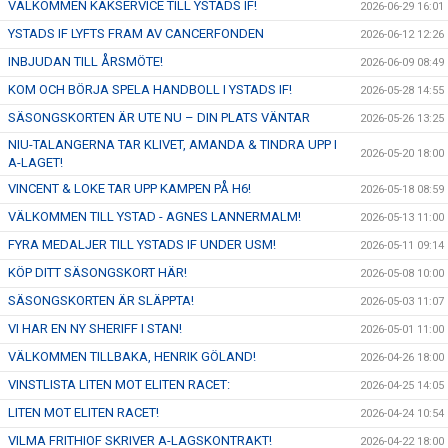
VÄLKOMMEN KAKSERVICE TILL YSTADS IF!
2026-06-29 16:01
YSTADS IF LYFTS FRAM AV CANCERFONDEN
2026-06-12 12:26
INBJUDAN TILL ÅRSMÖTE!
2026-06-09 08:49
KOM OCH BÖRJA SPELA HANDBOLL I YSTADS IF!
2026-05-28 14:55
SÄSONGSKORTEN ÄR UTE NU – DIN PLATS VÄNTAR
2026-05-26 13:25
NIU-TALANGERNA TAR KLIVET, AMANDA & TINDRA UPP I
2026-05-20 18:00
A-LAGET!
VINCENT & LOKE TAR UPP KAMPEN PÅ H6!
2026-05-18 08:59
VÄLKOMMEN TILL YSTAD - AGNES LANNERMALM!
2026-05-13 11:00
FYRA MEDALJER TILL YSTADS IF UNDER USM!
2026-05-11 09:14
KÖP DITT SÄSONGSKORT HÄR!
2026-05-08 10:00
SÄSONGSKORTEN ÄR SLÄPPTA!
2026-05-03 11:07
VI HAR EN NY SHERIFF I STAN!
2026-05-01 11:00
VÄLKOMMEN TILLBAKA, HENRIK GÖLAND!
2026-04-26 18:00
VINSTLISTA LITEN MOT ELITEN RACET:
2026-04-25 14:05
LITEN MOT ELITEN RACET!
2026-04-24 10:54
VILMA FRITHIOF SKRIVER A-LAGSKONTRAKT!
2026-04-22 18:00