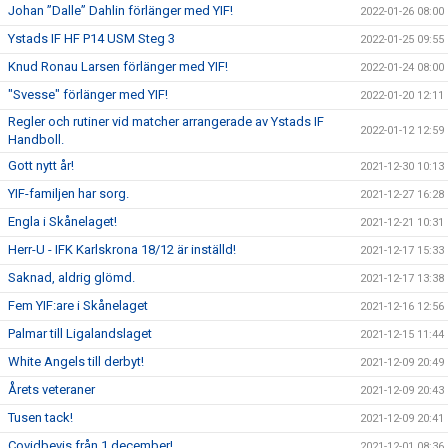
Johan ”Dalle” Dahlin förlänger med YIF!
2022-01-26 08:00
Ystads IF HF P14 USM Steg 3
2022-01-25 09:55
Knud Ronau Larsen förlänger med YIF!
2022-01-24 08:00
"Svesse" förlänger med YIF!
2022-01-20 12:11
Regler och rutiner vid matcher arrangerade av Ystads IF
2022-01-12 12:59
Handboll.
Gott nytt år!
2021-12-30 10:13
YIF-familjen har sorg.
2021-12-27 16:28
Engla i Skånelaget!
2021-12-21 10:31
Herr-U - IFK Karlskrona 18/12 är inställd!
2021-12-17 15:33
Saknad, aldrig glömd.
2021-12-17 13:38
Fem YIF:are i Skånelaget
2021-12-16 12:56
Palmar till Ligalandslaget
2021-12-15 11:44
White Angels till derbyt!
2021-12-09 20:49
Årets veteraner
2021-12-09 20:43
Tusen tack!
2021-12-09 20:41
Covidbevis från 1 december!
2021-12-01 08:36