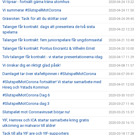
Vi tipsar - fortsätt gärna träna utomhus
2020-04-24 13:22
Vi summerar #SlutspelMotCorona
2020-04-24 11:50
Gräsroten: Tack för att du stöttar oss!
2020-04-24 09:40
Talanger får kontrakt: dags att presentera de två sista
2020-04-22 12:23
spelarna
Talanger får kontrakt: fem juniorspelare får ungdomsavtal
2020-04-21 10:48
Talanger får kontrakt: Pontus Encrantz & Vilhelm Ernst
2020-04-20 10:00
Tolv talanger får kontrakt - vi startar presentationerna idag
2020-04-17 11:29
Vi önskar dig en riktigt glad påsk!
2020-04-08 11:57
Damlaget tar över stafettpinnen i #SlutspelMotCorona
2020-04-07 09:41
#SlutspelMotCorona fortsätter! Vi startar samarbete med
2020-04-01 12:03
Hireq och Ystads Kommun
#SlutspelMotCorona Dag 6
2020-03-30 10:07
#SlutspelMotCorona dag 3
2020-03-27 11:46
Slutspelet mot Coronaviruset börjar nu!
2020-03-25 15:37
YIF, Hemrex och ICA startar samarbete kring gratis
2020-03-20 16:15
utkörning av matvaror till äldre!
Tack till alla YIF:are och YIF-supporters
2020-03-18 17:28