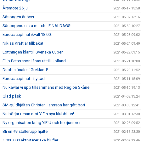
Årsmöte 26 juli
2021-06-17 13:58
Säsongen är över
2021-06-02 13:16
Säsongens sista match - FINALDAGS!
2021-05-30 10:27
Europacupfinal ikväll 18:00!
2021-05-28 09:02
Niklas Kraft är tillbaka!
2021-05-24 09:49
Lottningen klar till Svenska Cupen
2021-05-22 09:15
Filip Pettersson lånas ut till Holland
2021-05-21 10:00
Dubbla finaler i Grekland!
2021-05-20 11:52
Europacupfinal - flyttad
2021-05-11 15:09
Nu kavlar vi upp tillsammans med Region Skåne
2021-05-10 19:13
Glad påsk
2021-04-02 13:24
SM-guldhjälten Christer Hansson har gått bort
2021-03-08 12:41
Nu börjar resan mot YIF:s nya klubbhus!
2021-03-01 13:30
Ny organisation kring YIF U och herrjuniorer
2021-02-25 09:52
Bli en #viställerupp hjälte
2021-02-16 23:30
1 000 000 aktiviteter ska bli fler
2021-02-09 12:46