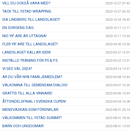
VILL DU OCKSÅ VARA MED?
2023-10-27 07:45
TACK TILL YSTAD WRAPPING.
2023-10-27 06:33
ISA LINDBERG TILL LANDSLAGET!
2023-10-24 18:45
EN SORGENS DAG.
2023-10-17 12:17
NIO YIF:ARE ÄR UTTAGNA!
2023-10-17 10:54
FLER YIF:ARE TILL LANDSLAGET!
2023-09-30 10:36
LANDSLAGET KALLAR IGEN!
2023-09-27 16:07
INSTÄLLD TRÄNING FÖR P5 & F5.
2023-09-22 13:31
VI SES VÄL 2024?
2023-09-14 13:57
ÄR DU VÅR NYA FAMILJEMEDLEM?
2023-09-08 10:44
VÄLKOMNA TILL GEMENSAM DIALOG!
2023-09-07 10:25
GRATTIS TILL ALLA VINNARE!
2023-09-06 13:49
ÅTTONDELSFINAL I SVENSKA CUPEN!
2023-09-04 16:28
MENSVÄSKAN SOM FÖRENKLAR.
2023-08-31 20:14
VÄLKOMMEN TILL YSTAD SUMMIT!
2023-08-31 18:36
BARN OCH UNGDOMAR!
2023-08-31 13:03