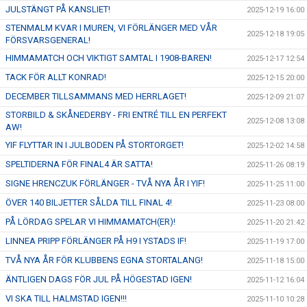
JULSTÄNGT PÅ KANSLIET!
2025-12-19 16:00
STENMALM KVAR I MUREN, VI FÖRLÄNGER MED VÅR
2025-12-18 19:05
FÖRSVARSGENERAL!
HIMMAMATCH OCH VIKTIGT SAMTAL I 1908-BAREN!
2025-12-17 12:54
TACK FÖR ALLT KONRAD!
2025-12-15 20:00
DECEMBER TILLSAMMANS MED HERRLAGET!
2025-12-09 21:07
STORBILD & SKÅNEDERBY - FRI ENTRÉ TILL EN PERFEKT
2025-12-08 13:08
AW!
YIF FLYTTAR IN I JULBODEN PÅ STORTORGET!
2025-12-02 14:58
SPELTIDERNA FÖR FINAL4 ÄR SATTA!
2025-11-26 08:19
SIGNE HRENCZUK FÖRLÄNGER - TVÅ NYA ÅR I YIF!
2025-11-25 11:00
ÖVER 140 BILJETTER SÅLDA TILL FINAL 4!
2025-11-23 08:00
PÅ LÖRDAG SPELAR VI HIMMAMATCH(ER)!
2025-11-20 21:42
LINNEA PRIPP FÖRLÄNGER PÅ H9 I YSTADS IF!
2025-11-19 17:00
TVÅ NYA ÅR FÖR KLUBBENS EGNA STORTALANG!
2025-11-18 15:00
ÄNTLIGEN DAGS FÖR JUL PÅ HÖGESTAD IGEN!
2025-11-12 16:04
VI SKA TILL HALMSTAD IGEN!!!
2025-11-10 10:28