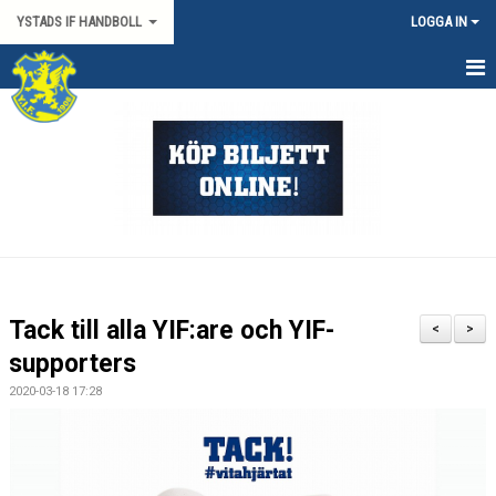
YSTADS IF HANDBOLL
LOGGA IN
HEM
OM KLUBBEN
KONTAKT
BILJETTER/SÄSONGSKORT
PARTNERS
Tack till alla YIF:are och YIF-
<
>
MATCHER
supporters
2020-03-18 17:28
HYRA HIMMAPLAN
ÖVRIGT