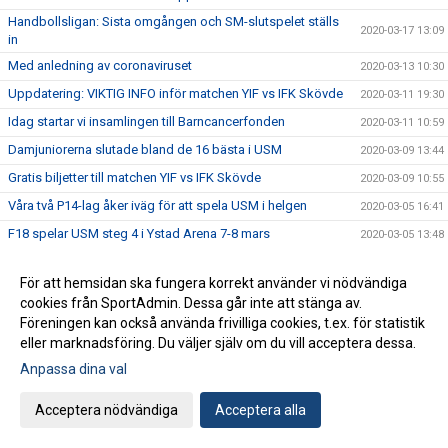
Handbollsligan: Sista omgången och SM-slutspelet ställs
2020-03-17 13:09
in
Med anledning av coronaviruset
2020-03-13 10:30
Uppdatering: VIKTIG INFO inför matchen YIF vs IFK Skövde
2020-03-11 19:30
Idag startar vi insamlingen till Barncancerfonden
2020-03-11 10:59
Damjuniorerna slutade bland de 16 bästa i USM
2020-03-09 13:44
Gratis biljetter till matchen YIF vs IFK Skövde
2020-03-09 10:55
Våra två P14-lag åker iväg för att spela USM i helgen
2020-03-05 16:41
F18 spelar USM steg 4 i Ystad Arena 7-8 mars
2020-03-05 13:48
Utdelning av fribiljetter till matchen YIF vs IFK Skövde
2020-03-03 16:34
För att hemsidan ska fungera korrekt använder vi nödvändiga
USM: Motståndarlagen för våra 6 lag är satta
2020-02-26 16:28
cookies från SportAdmin. Dessa går inte att stänga av.
Flick- och damhandbollens dag 15:e mars
2020-02-25 17:15
Föreningen kan också använda frivilliga cookies, t.ex. för statistik
eller marknadsföring. Du väljer själv om du vill acceptera dessa.
Välkommen till föreläsning med Allan Lundbladh
2020-02-24 13:39
Anpassa dina val
Adam Wennerholm från YIF till HK Aranäs
2020-02-14 10:00
Fem killar kallade till SHF:s riksläger
2020-02-11 15:19
Acceptera nödvändiga
Acceptera alla
GAMEDAY!
2020-02-07 17:46