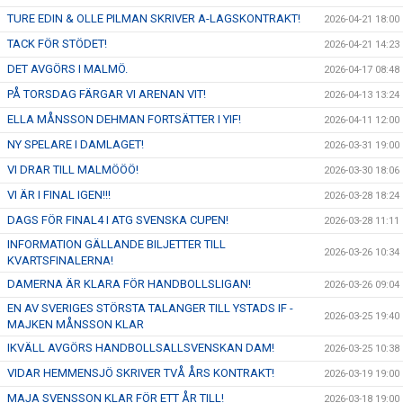
TURE EDIN & OLLE PILMAN SKRIVER A-LAGSKONTRAKT!
2026-04-21 18:00
TACK FÖR STÖDET!
2026-04-21 14:23
DET AVGÖRS I MALMÖ.
2026-04-17 08:48
PÅ TORSDAG FÄRGAR VI ARENAN VIT!
2026-04-13 13:24
ELLA MÅNSSON DEHMAN FORTSÄTTER I YIF!
2026-04-11 12:00
NY SPELARE I DAMLAGET!
2026-03-31 19:00
VI DRAR TILL MALMÖÖÖ!
2026-03-30 18:06
VI ÄR I FINAL IGEN!!!
2026-03-28 18:24
DAGS FÖR FINAL4 I ATG SVENSKA CUPEN!
2026-03-28 11:11
INFORMATION GÄLLANDE BILJETTER TILL
2026-03-26 10:34
KVARTSFINALERNA!
DAMERNA ÄR KLARA FÖR HANDBOLLSLIGAN!
2026-03-26 09:04
EN AV SVERIGES STÖRSTA TALANGER TILL YSTADS IF -
2026-03-25 19:40
MAJKEN MÅNSSON KLAR
IKVÄLL AVGÖRS HANDBOLLSALLSVENSKAN DAM!
2026-03-25 10:38
VIDAR HEMMENSJÖ SKRIVER TVÅ ÅRS KONTRAKT!
2026-03-19 19:00
MAJA SVENSSON KLAR FÖR ETT ÅR TILL!
2026-03-18 19:00