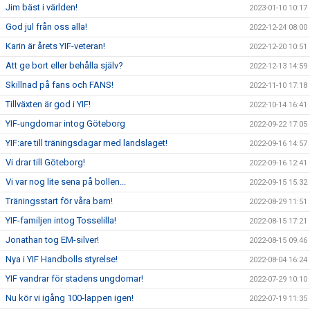
Jim bäst i världen!
2023-01-10 10:17
God jul från oss alla!
2022-12-24 08:00
Karin är årets YIF-veteran!
2022-12-20 10:51
Att ge bort eller behålla själv?
2022-12-13 14:59
Skillnad på fans och FANS!
2022-11-10 17:18
Tillväxten är god i YIF!
2022-10-14 16:41
YIF-ungdomar intog Göteborg
2022-09-22 17:05
YIF:are till träningsdagar med landslaget!
2022-09-16 14:57
Vi drar till Göteborg!
2022-09-16 12:41
Vi var nog lite sena på bollen...
2022-09-15 15:32
Träningsstart för våra barn!
2022-08-29 11:51
YIF-familjen intog Tosselilla!
2022-08-15 17:21
Jonathan tog EM-silver!
2022-08-15 09:46
Nya i YIF Handbolls styrelse!
2022-08-04 16:24
YIF vandrar för stadens ungdomar!
2022-07-29 10:10
Nu kör vi igång 100-lappen igen!
2022-07-19 11:35