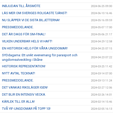
INBJUDAN TILL ÅRSMÖTE
2024-06-25 09:00
LÄS MER OM SVERIGES ROLIGASTE TJÄNST!
2024-06-10 16:46
NU SLÄPPER VI DE SISTA BILJETTERNA!
2024-05-16 09:59
PRESSMEDDELANDE.
2024-05-07 17:00
DET ÄR DAGS FÖR SM-FINAL!
2024-05-06 21:17
VILKEN UNDERBAR HELG VI HAFT!
2024-04-29 12:58
EN HISTORISK HELG FÖR VÅRA UNGDOMAR!
2024-04-25 07:15
SYDdagarna: Ett unikt evenemang för parasport och
2024-04-23 07:22
ungdomsutveckling i Skåne
HISTORISK REPRESENTATION!
2024-03-25 11:42
NYTT AVTAL TECKNAT!
2024-03-14 07:00
PRESSMEDDELANDE.
2024-03-13 11:24
DET VANKAS RIKSLÄGER IGEN!
2024-02-27 12:06
DET BLIR EN INTENSIV VECKA.
2024-02-26 14:01
KÄRLEK TILL ER ALLA!
2024-02-14 15:46
TVÅ YIF-UNGDOMAR PÅ TOPP 10!
2024-02-05 16:13