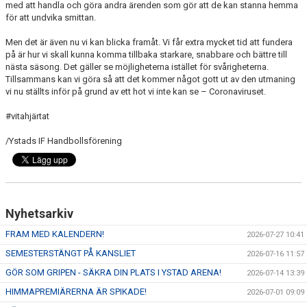
med att handla och göra andra ärenden som gör att de kan stanna hemma
för att undvika smittan.
Men det är även nu vi kan blicka framåt. Vi får extra mycket tid att fundera
på är hur vi skall kunna komma tillbaka starkare, snabbare och bättre till
nästa säsong. Det gäller se möjligheterna istället för svårigheterna.
Tillsammans kan vi göra så att det kommer något gott ut av den utmaning
vi nu ställts inför på grund av ett hot vi inte kan se – Coronaviruset.
#vitahjärtat
/Ystads IF Handbollsförening
Nyhetsarkiv
FRAM MED KALENDERN!
2026-07-27 10:41
SEMESTERSTÄNGT PÅ KANSLIET
2026-07-16 11:57
GÖR SOM GRIPEN - SÄKRA DIN PLATS I YSTAD ARENA!
2026-07-14 13:39
HIMMAPREMIÄRERNA ÄR SPIKADE!
2026-07-01 09:09