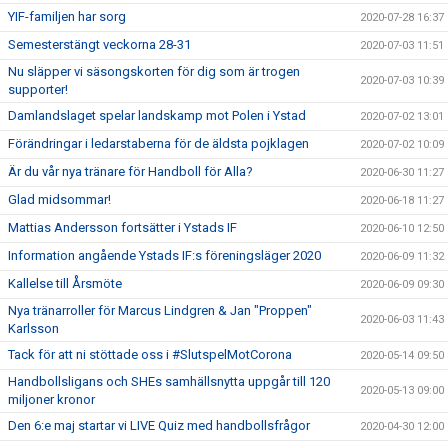
YIF-familjen har sorg
2020-07-28 16:37
Semesterstängt veckorna 28-31
2020-07-03 11:51
Nu släpper vi säsongskorten för dig som är trogen
2020-07-03 10:39
supporter!
Damlandslaget spelar landskamp mot Polen i Ystad
2020-07-02 13:01
Förändringar i ledarstaberna för de äldsta pojklagen
2020-07-02 10:09
Är du vår nya tränare för Handboll för Alla?
2020-06-30 11:27
Glad midsommar!
2020-06-18 11:27
Mattias Andersson fortsätter i Ystads IF
2020-06-10 12:50
Information angående Ystads IF:s föreningsläger 2020
2020-06-09 11:32
Kallelse till Årsmöte
2020-06-09 09:30
Nya tränarroller för Marcus Lindgren & Jan "Proppen"
2020-06-03 11:43
Karlsson
Tack för att ni stöttade oss i #SlutspelMotCorona
2020-05-14 09:50
Handbollsligans och SHEs samhällsnytta uppgår till 120
2020-05-13 09:00
miljoner kronor
Den 6:e maj startar vi LIVE Quiz med handbollsfrågor
2020-04-30 12:00