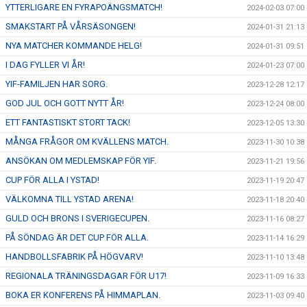
YTTERLIGARE EN FYRAPOÄNGSMATCH!
2024-02-03 07:00
SMAKSTART PÅ VÅRSÄSONGEN!
2024-01-31 21:13
NYA MATCHER KOMMANDE HELG!
2024-01-31 09:51
I DAG FYLLER VI ÅR!
2024-01-23 07:00
YIF-FAMILJEN HAR SORG.
2023-12-28 12:17
GOD JUL OCH GOTT NYTT ÅR!
2023-12-24 08:00
ETT FANTASTISKT STORT TACK!
2023-12-05 13:30
MÅNGA FRÅGOR OM KVÄLLENS MATCH.
2023-11-30 10:38
ANSÖKAN OM MEDLEMSKAP FÖR YIF.
2023-11-21 19:56
CUP FÖR ALLA I YSTAD!
2023-11-19 20:47
VÄLKOMNA TILL YSTAD ARENA!
2023-11-18 20:40
GULD OCH BRONS I SVERIGECUPEN.
2023-11-16 08:27
PÅ SÖNDAG ÄR DET CUP FÖR ALLA.
2023-11-14 16:29
HANDBOLLSFABRIK PÅ HÖGVARV!
2023-11-10 13:48
REGIONALA TRÄNINGSDAGAR FÖR U17!
2023-11-09 16:33
BOKA ER KONFERENS PÅ HIMMAPLAN.
2023-11-03 09:40