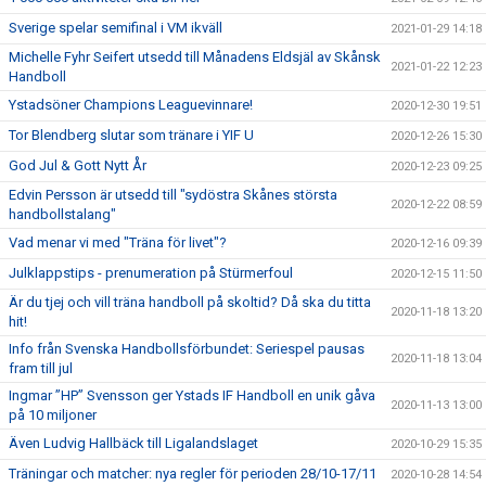
Sverige spelar semifinal i VM ikväll
2021-01-29 14:18
Michelle Fyhr Seifert utsedd till Månadens Eldsjäl av Skånsk
2021-01-22 12:23
Handboll
Ystadsöner Champions Leaguevinnare!
2020-12-30 19:51
Tor Blendberg slutar som tränare i YIF U
2020-12-26 15:30
God Jul & Gott Nytt År
2020-12-23 09:25
Edvin Persson är utsedd till "sydöstra Skånes största
2020-12-22 08:59
handbollstalang"
Vad menar vi med "Träna för livet"?
2020-12-16 09:39
Julklappstips - prenumeration på Stürmerfoul
2020-12-15 11:50
Är du tjej och vill träna handboll på skoltid? Då ska du titta
2020-11-18 13:20
hit!
Info från Svenska Handbollsförbundet: Seriespel pausas
2020-11-18 13:04
fram till jul
Ingmar ”HP” Svensson ger Ystads IF Handboll en unik gåva
2020-11-13 13:00
på 10 miljoner
Även Ludvig Hallbäck till Ligalandslaget
2020-10-29 15:35
Träningar och matcher: nya regler för perioden 28/10-17/11
2020-10-28 14:54