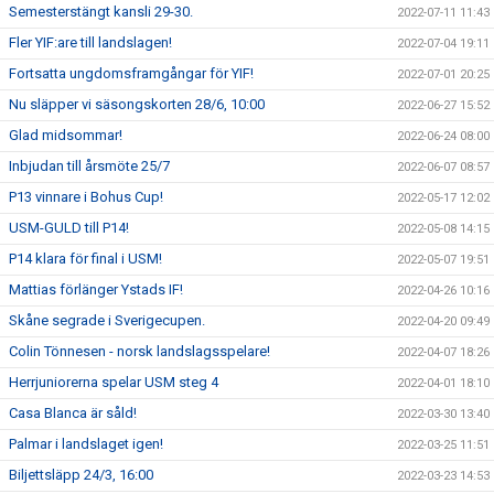
Semesterstängt kansli 29-30.
2022-07-11 11:43
Fler YIF:are till landslagen!
2022-07-04 19:11
Fortsatta ungdomsframgångar för YIF!
2022-07-01 20:25
Nu släpper vi säsongskorten 28/6, 10:00
2022-06-27 15:52
Glad midsommar!
2022-06-24 08:00
Inbjudan till årsmöte 25/7
2022-06-07 08:57
P13 vinnare i Bohus Cup!
2022-05-17 12:02
USM-GULD till P14!
2022-05-08 14:15
P14 klara för final i USM!
2022-05-07 19:51
Mattias förlänger Ystads IF!
2022-04-26 10:16
Skåne segrade i Sverigecupen.
2022-04-20 09:49
Colin Tönnesen - norsk landslagsspelare!
2022-04-07 18:26
Herrjuniorerna spelar USM steg 4
2022-04-01 18:10
Casa Blanca är såld!
2022-03-30 13:40
Palmar i landslaget igen!
2022-03-25 11:51
Biljettsläpp 24/3, 16:00
2022-03-23 14:53