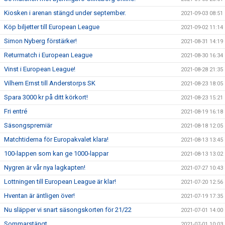
Kiosken i arenan stängd under september.
2021-09-03 08:51
Köp biljetter till European League
2021-09-02 11:14
Simon Nyberg förstärker!
2021-08-31 14:19
Returmatch i European League
2021-08-30 16:34
Vinst i European League!
2021-08-28 21:35
Vilhem Ernst till Anderstorps SK
2021-08-23 18:05
Spara 3000 kr på ditt körkort!
2021-08-23 15:21
Fri entré
2021-08-19 16:18
Säsongspremiär
2021-08-18 12:05
Matchtiderna för Europakvalet klara!
2021-08-13 13:45
100-lappen som kan ge 1000-lappar
2021-08-13 13:02
Nygren är vår nya lagkapten!
2021-07-27 10:43
Lottningen till European League är klar!
2021-07-20 12:56
Hventan är äntligen över!
2021-07-19 17:35
Nu släpper vi snart säsongskorten för 21/22
2021-07-01 14:00
Sommarstängt
2021-07-01 10:03