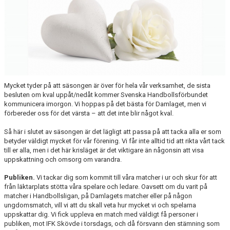
YIF:S NOSTALGOTEK
MEDLEMSKAP
Mycket tyder på att säsongen är över för hela vår verksamhet, de sista
besluten om kval uppåt/nedåt kommer Svenska Handbollsförbundet
kommunicera imorgon. Vi hoppas på det bästa för Damlaget, men vi
förbereder oss för det värsta – att det inte blir något kval.
Så här i slutet av säsongen är det lägligt att passa på att tacka alla er som
betyder väldigt mycket för vår förening. Vi får inte alltid tid att rikta vårt tack
till er alla, men i det här krisläget är det viktigare än någonsin att visa
uppskattning och omsorg om varandra.
Publiken.
Vi tackar dig som kommit till våra matcher i ur och skur för att
från läktarplats stötta våra spelare och ledare. Oavsett om du varit på
matcher i Handbollsligan, på Damlagets matcher eller på någon
ungdomsmatch, vill vi att du skall veta hur mycket vi och spelarna
uppskattar dig. Vi fick uppleva en match med väldigt få personer i
publiken, mot IFK Skövde i torsdags, och då försvann den stämning som