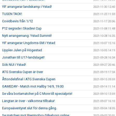
YIF arrangerar landskamp i Ystad!
2021-11-30 12:40
TUSEN TACK!
2021-11-23 11:03
Covidbevis från 1/12
2021-11-17 20:06
P12 segrade i Skadevi Cup
2021-11-08 11:48
Nytt arrangemang: Ystad Summit!
2021-10-28 16:35
YIF arrangerar Ungdoms-SM i Ystad
2021-10-07 15:16
Upplev Julen på Högestad
2021-10-05 14:19
Jonathan till U17-landslaget!
2021-09-28 16:34
Sök NUI i Ystad!
2021-09-27 20:46
ATG Svenska Cupen är över
2021-09-19 17:34
Åttondelsfinal i ATG Svenska Cupen
2021-09-15 09:59
GAMEDAY - Match mot Hallby 14/9, 19.00
2021-09-14 11:14
Se våra bortamatcher på C More till specialpris!
2021-09-10 13:59
Längtan är över - välkomna tillbaka!
2021-09-07 16:10
Europaäventyret slut för denna gång.
2021-09-04 18:05
Se matchen mot Bjerringbro-Silkeborg online.
2021-09-03 20:01