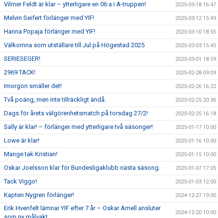
Vilmer Feldt är klar – ytterligare en 06:a i A-truppen!
2025-03-18 16:47
Melvin Seifert förlänger med YIF!
2025-03-12 15:49
Hanna Popaja förlänger med YIF!
2025-03-10 18:55
Välkomna som utställare till Jul på Högestad 2025
2025-03-03 15:45
SERIESEGER!
2025-03-01 18:59
2969 TACK!
2025-02-28 09:09
Imorgon smäller det!
2025-02-26 16:22
Två poäng, men inte tillräckligt ändå.
2025-02-25 20:36
Dags för årets välgörenhetsmatch på torsdag 27/2!
2025-02-25 16:18
Sally är klar! – förlänger med ytterligare två säsonger!
2025-01-17 10:00
Lowe är klar!
2025-01-16 10:00
Mange tak Kristian!
2025-01-15 10:00
Oskar Joelsson klar för Bundesligaklubb nästa säsong.
2025-01-07 17:05
Tack Viggo!
2025-01-03 12:00
Kapten Nygren förlänger!
2024-12-27 19:00
Erik Hvenfelt lämnar YIF efter 7 år – Oskar Arnell ansluter
2024-12-20 10:00
som ny målvakt