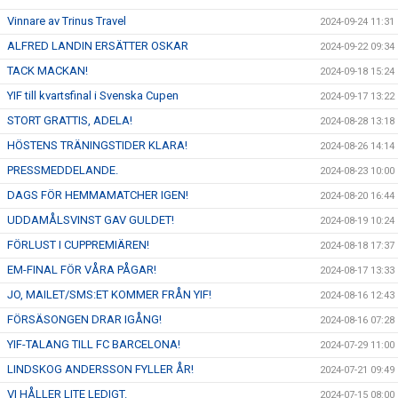
Vinnare av Trinus Travel
2024-09-24 11:31
ALFRED LANDIN ERSÄTTER OSKAR
2024-09-22 09:34
TACK MACKAN!
2024-09-18 15:24
YIF till kvartsfinal i Svenska Cupen
2024-09-17 13:22
STORT GRATTIS, ADELA!
2024-08-28 13:18
HÖSTENS TRÄNINGSTIDER KLARA!
2024-08-26 14:14
PRESSMEDDELANDE.
2024-08-23 10:00
DAGS FÖR HEMMAMATCHER IGEN!
2024-08-20 16:44
UDDAMÅLSVINST GAV GULDET!
2024-08-19 10:24
FÖRLUST I CUPPREMIÄREN!
2024-08-18 17:37
EM-FINAL FÖR VÅRA PÅGAR!
2024-08-17 13:33
JO, MAILET/SMS:ET KOMMER FRÅN YIF!
2024-08-16 12:43
FÖRSÄSONGEN DRAR IGÅNG!
2024-08-16 07:28
YIF-TALANG TILL FC BARCELONA!
2024-07-29 11:00
LINDSKOG ANDERSSON FYLLER ÅR!
2024-07-21 09:49
VI HÅLLER LITE LEDIGT.
2024-07-15 08:00