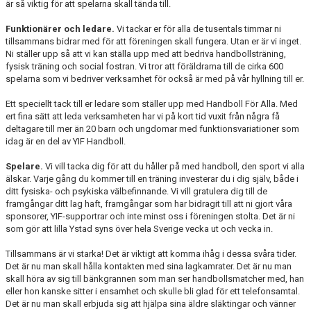
är så viktig för att spelarna skall tända till.
Funktionärer och ledare.
Vi tackar er för alla de tusentals timmar ni
tillsammans bidrar med för att föreningen skall fungera. Utan er är vi inget.
Ni ställer upp så att vi kan ställa upp med att bedriva handbollsträning,
fysisk träning och social fostran. Vi tror att föräldrarna till de cirka 600
spelarna som vi bedriver verksamhet för också är med på vår hyllning till er.
Ett speciellt tack till er ledare som ställer upp med Handboll För Alla. Med
ert fina sätt att leda verksamheten har vi på kort tid vuxit från några få
deltagare till mer än 20 barn och ungdomar med funktionsvariationer som
idag är en del av YIF Handboll.
Spelare.
Vi vill tacka dig för att du håller på med handboll, den sport vi alla
älskar. Varje gång du kommer till en träning investerar du i dig själv, både i
ditt fysiska- och psykiska välbefinnande. Vi vill gratulera dig till de
framgångar ditt lag haft, framgångar som har bidragit till att ni gjort våra
sponsorer, YIF-supportrar och inte minst oss i föreningen stolta. Det är ni
som gör att lilla Ystad syns över hela Sverige vecka ut och vecka in.
Tillsammans är vi starka! Det är viktigt att komma ihåg i dessa svåra tider.
Det är nu man skall hålla kontakten med sina lagkamrater. Det är nu man
skall höra av sig till bänkgrannen som man ser handbollsmatcher med, han
eller hon kanske sitter i ensamhet och skulle bli glad för ett telefonsamtal.
Det är nu man skall erbjuda sig att hjälpa sina äldre släktingar och vänner