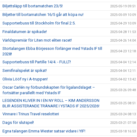
Biljettsläpp till bortamatchen 23/5!
2025-05-19 09:51
Biljetter till bortamatchen 16/5 går att köpa nu!
2025-05-09 10:09
Supporterbuss till Stockholm för final 2:5.
2025-04-29 10:09
Finaldatumen är spikade!
2025-04-28 11:53
Världspremiär för Liten mot eliten racet!
2025-04-26 14:04
Stortalangen Ebba Börjesson förlänger med Ystads IF till
2025-04-23 12:18
2028!
Supporterbuss till Partille 14/4. - FULLT!
2025-04-04 12:14
Semifinalspelet är spikat!
2025-04-04 12:11
Olivia Lööf ny i A-truppen!
2025-04-02 13:42
Oscar Carlén ny förbundskapten för ligalandslaget –
2025-03-26 09:48
fortsätter parallellt med Ystads IF
LEGENDEN KLIVER IN I EN NY ROLL – KIM ANDERSSON
2025-03-25 08:51
BLIR ASSISTERANDE TRÄNARE I YSTADS IF 2025/2026!
Vinnare i Trinus Travel reselotteri
2025-03-24 08:13
Dags för slutspel!
2025-03-21 07:58
Egna talangen Emma Wester satsar vidare i YIF!
2025-03-18 16:53