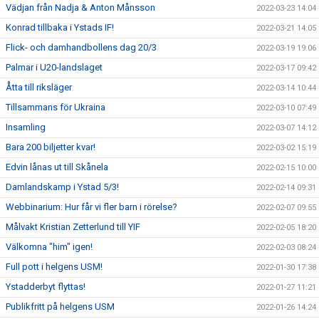
Vädjan från Nadja & Anton Månsson
2022-03-23 14:04
Konrad tillbaka i Ystads IF!
2022-03-21 14:05
Flick- och damhandbollens dag 20/3
2022-03-19 19:06
Palmar i U20-landslaget
2022-03-17 09:42
Åtta till riksläger
2022-03-14 10:44
Tillsammans för Ukraina
2022-03-10 07:49
Insamling
2022-03-07 14:12
Bara 200 biljetter kvar!
2022-03-02 15:19
Edvin lånas ut till Skånela
2022-02-15 10:00
Damlandskamp i Ystad 5/3!
2022-02-14 09:31
Webbinarium: Hur får vi fler barn i rörelse?
2022-02-07 09:55
Målvakt Kristian Zetterlund till YIF
2022-02-05 18:20
Välkomna "him" igen!
2022-02-03 08:24
Full pott i helgens USM!
2022-01-30 17:38
Ystadderbyt flyttas!
2022-01-27 11:21
Publikfritt på helgens USM
2022-01-26 14:24