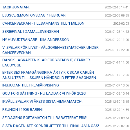
TACK JONATAN!
2026-02-10 14:41
LJUSCEREMONI ONSDAG 4 FEBRUARI
2026-02-03 09:55
CANCERVECKAN - TILLSAMMANS TILL 1 MILJON
2026-02-03
SERIEFINAL I DAMALLSVENSKAN
2026-01-26 14:43
NY HUVUDTRÄNARE - KIM ANDERSSON
2026-01-20 11:00
VI SPELAR FÖR LIVET - VÄLGÖRENHETSMATCHER UNDER
2026-01-19 22:00
CANCERVECKAN
DANSK LAGKAPTEN KLAR FÖR YSTADS IF, STÄRKER
2026-01-14 11:00
LAGBYGGET
EFTER SEX FRAMGÅNGSRIKA ÅR I YIF, OSCAR CARLÉN
2026-01-12 17:05
ANSLUTER TILL SKJERN HÅNDBOLD EFTER SÄSONGEN.
INBJUDAN TILL PREMIÄRVISNING
2026-01-07 13:06
GOD FORTSÄTTNING - NU LADDAR VI INFÖR 2026!
2026-01-02 10:44
IKVÄLL SPELAR VI ÅRETS SISTA HIMMAMATCH!
2025-12-30 13:15
REUNION I 1908-BAREN!
2025-12-29 14:39
SE DAGENS BORTAMATCH TILL RABATTERAT PRIS!
2025-12-27 09:33
SISTA DAGEN ATT KÖPA BILJETTER TILL FINAL 4 VIA OSS!
2025-12-20 07:00