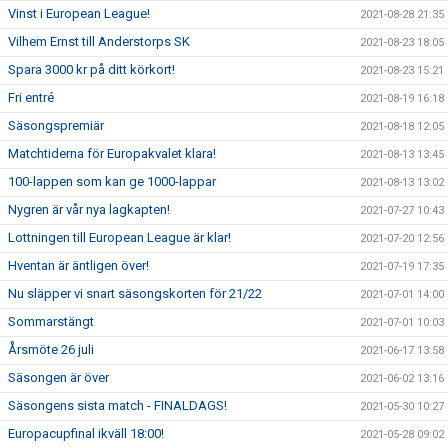
Vinst i European League!
2021-08-28 21:35
Vilhem Ernst till Anderstorps SK
2021-08-23 18:05
Spara 3000 kr på ditt körkort!
2021-08-23 15:21
Fri entré
2021-08-19 16:18
Säsongspremiär
2021-08-18 12:05
Matchtiderna för Europakvalet klara!
2021-08-13 13:45
100-lappen som kan ge 1000-lappar
2021-08-13 13:02
Nygren är vår nya lagkapten!
2021-07-27 10:43
Lottningen till European League är klar!
2021-07-20 12:56
Hventan är äntligen över!
2021-07-19 17:35
Nu släpper vi snart säsongskorten för 21/22
2021-07-01 14:00
Sommarstängt
2021-07-01 10:03
Årsmöte 26 juli
2021-06-17 13:58
Säsongen är över
2021-06-02 13:16
Säsongens sista match - FINALDAGS!
2021-05-30 10:27
Europacupfinal ikväll 18:00!
2021-05-28 09:02