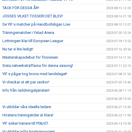
TACK FÖR DESSA ÅR!
2023-08-15 12:23
JÖSSES VILKET TOSSERI DET BLEV!
2023-08-14 21:18
Se YIF:s matcher på Handbollsligan Live
2023-08-10 12:07
Träningsmatcher i Ystad Arena
2023-07-20 10:24
Lottningen klar till European League
2023-07-18 12:53
Nu tar vi lite ledigt!
2023-07-16 20:56
Mästerskapsdebut för Tönnesen
2023-07-14 11:55
Sista nätverksträffarna för denna säsong!
2023-07-11 22:10
YIF:s pågar tog brons med landslaget!
2023-07-08 21:54
Vi checkar ut ett par veckor!
2023-07-05 10:46
Info från räddningstjänsten!
2023-06-28 11:13
2023-06-28 10:50
Vi utbildar våra ideella ledare
2023-06-27 13:30
Höstens träningstider är klara!
2023-06-22 11:00
YIF söker tränare till P06/07.
2023-06-13 10:30
Vi utbildar inför höstsäsongen!
2023-05-31 19:59