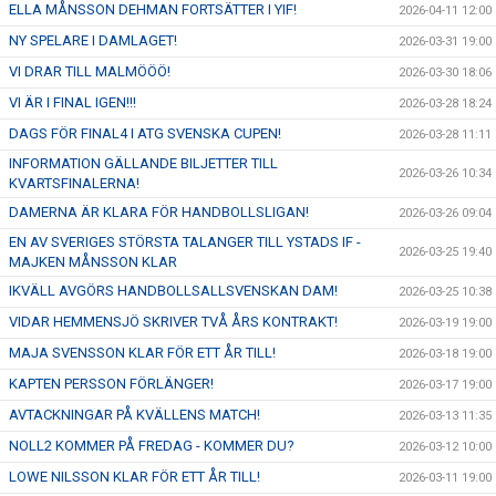
ELLA MÅNSSON DEHMAN FORTSÄTTER I YIF!
2026-04-11 12:00
NY SPELARE I DAMLAGET!
2026-03-31 19:00
VI DRAR TILL MALMÖÖÖ!
2026-03-30 18:06
VI ÄR I FINAL IGEN!!!
2026-03-28 18:24
DAGS FÖR FINAL4 I ATG SVENSKA CUPEN!
2026-03-28 11:11
INFORMATION GÄLLANDE BILJETTER TILL
2026-03-26 10:34
KVARTSFINALERNA!
DAMERNA ÄR KLARA FÖR HANDBOLLSLIGAN!
2026-03-26 09:04
EN AV SVERIGES STÖRSTA TALANGER TILL YSTADS IF -
2026-03-25 19:40
MAJKEN MÅNSSON KLAR
IKVÄLL AVGÖRS HANDBOLLSALLSVENSKAN DAM!
2026-03-25 10:38
VIDAR HEMMENSJÖ SKRIVER TVÅ ÅRS KONTRAKT!
2026-03-19 19:00
MAJA SVENSSON KLAR FÖR ETT ÅR TILL!
2026-03-18 19:00
KAPTEN PERSSON FÖRLÄNGER!
2026-03-17 19:00
AVTACKNINGAR PÅ KVÄLLENS MATCH!
2026-03-13 11:35
NOLL2 KOMMER PÅ FREDAG - KOMMER DU?
2026-03-12 10:00
LOWE NILSSON KLAR FÖR ETT ÅR TILL!
2026-03-11 19:00