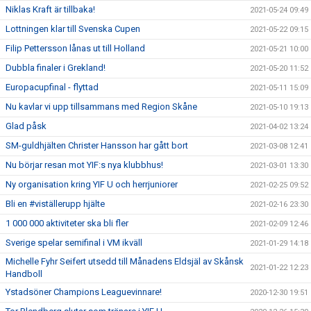
Niklas Kraft är tillbaka!
2021-05-24 09:49
Lottningen klar till Svenska Cupen
2021-05-22 09:15
Filip Pettersson lånas ut till Holland
2021-05-21 10:00
Dubbla finaler i Grekland!
2021-05-20 11:52
Europacupfinal - flyttad
2021-05-11 15:09
Nu kavlar vi upp tillsammans med Region Skåne
2021-05-10 19:13
Glad påsk
2021-04-02 13:24
SM-guldhjälten Christer Hansson har gått bort
2021-03-08 12:41
Nu börjar resan mot YIF:s nya klubbhus!
2021-03-01 13:30
Ny organisation kring YIF U och herrjuniorer
2021-02-25 09:52
Bli en #viställerupp hjälte
2021-02-16 23:30
1 000 000 aktiviteter ska bli fler
2021-02-09 12:46
Sverige spelar semifinal i VM ikväll
2021-01-29 14:18
Michelle Fyhr Seifert utsedd till Månadens Eldsjäl av Skånsk
2021-01-22 12:23
Handboll
Ystadsöner Champions Leaguevinnare!
2020-12-30 19:51