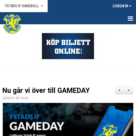
YSTADS IF HANDBOLL
LOGGA IN
HEM
OM KLUBBEN
KONTAKT
BILJETTER/SÄSONGSKORT
PARTNERS
Nu går vi över till GAMEDAY
<
>
MATCHER
2020-01-28 10:40
HYRA HIMMAPLAN
ÖVRIGT