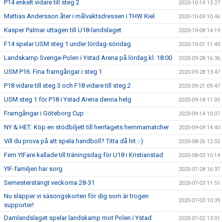
P14 enkelt vidare till steg 2
2020-10-14 13:27
Mattias Andersson åter i målvaktsdressen i THW Kiel
2020-10-09 10:46
Kasper Palmar uttagen till U18-landslaget
2020-10-08 14:19
F14 spelar USM steg 1 under lördag-söndag
2020-10-01 11:40
Landskamp Sverige-Polen i Ystad Arena på lördag kl. 18:00
2020-09-28 16:36
USM P16: Fina framgångar i steg 1
2020-09-28 13:47
P18 vidare till steg 3 och F18 vidare till steg 2
2020-09-21 09:47
USM steg 1 för P18 i Ystad Arena denna helg
2020-09-18 11:05
Framgångar i Göteborg Cup
2020-09-14 10:07
NY & HET: Köp en stödbiljett till herrlagets hemmamatcher
2020-09-09 14:40
Vill du prova på att spela handboll? Titta då hit :-)
2020-08-26 12:02
Fem YIFare kallade till träningsdag för U18 i Kristianstad
2020-08-03 10:14
YIF-familjen har sorg
2020-07-28 16:37
Semesterstängt veckorna 28-31
2020-07-03 11:51
Nu släpper vi säsongskorten för dig som är trogen
2020-07-03 10:39
supporter!
Damlandslaget spelar landskamp mot Polen i Ystad
2020-07-02 13:01