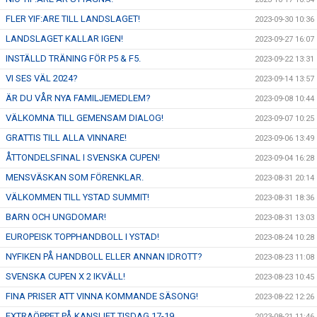
FLER YIF:ARE TILL LANDSLAGET!
2023-09-30 10:36
LANDSLAGET KALLAR IGEN!
2023-09-27 16:07
INSTÄLLD TRÄNING FÖR P5 & F5.
2023-09-22 13:31
VI SES VÄL 2024?
2023-09-14 13:57
ÄR DU VÅR NYA FAMILJEMEDLEM?
2023-09-08 10:44
VÄLKOMNA TILL GEMENSAM DIALOG!
2023-09-07 10:25
GRATTIS TILL ALLA VINNARE!
2023-09-06 13:49
ÅTTONDELSFINAL I SVENSKA CUPEN!
2023-09-04 16:28
MENSVÄSKAN SOM FÖRENKLAR.
2023-08-31 20:14
VÄLKOMMEN TILL YSTAD SUMMIT!
2023-08-31 18:36
BARN OCH UNGDOMAR!
2023-08-31 13:03
EUROPEISK TOPPHANDBOLL I YSTAD!
2023-08-24 10:28
NYFIKEN PÅ HANDBOLL ELLER ANNAN IDROTT?
2023-08-23 11:08
SVENSKA CUPEN X 2 IKVÄLL!
2023-08-23 10:45
FINA PRISER ATT VINNA KOMMANDE SÄSONG!
2023-08-22 12:26
EXTRAÖPPET PÅ KANSLIET TISDAG 17-19.
2023-08-21 11:46