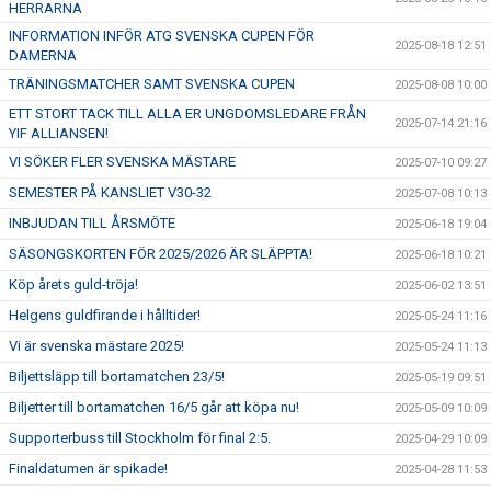
HERRARNA
INFORMATION INFÖR ATG SVENSKA CUPEN FÖR
2025-08-18 12:51
DAMERNA
TRÄNINGSMATCHER SAMT SVENSKA CUPEN
2025-08-08 10:00
ETT STORT TACK TILL ALLA ER UNGDOMSLEDARE FRÅN
2025-07-14 21:16
YIF ALLIANSEN!
VI SÖKER FLER SVENSKA MÄSTARE
2025-07-10 09:27
SEMESTER PÅ KANSLIET V30-32
2025-07-08 10:13
INBJUDAN TILL ÅRSMÖTE
2025-06-18 19:04
SÄSONGSKORTEN FÖR 2025/2026 ÄR SLÄPPTA!
2025-06-18 10:21
Köp årets guld-tröja!
2025-06-02 13:51
Helgens guldfirande i hålltider!
2025-05-24 11:16
Vi är svenska mästare 2025!
2025-05-24 11:13
Biljettsläpp till bortamatchen 23/5!
2025-05-19 09:51
Biljetter till bortamatchen 16/5 går att köpa nu!
2025-05-09 10:09
Supporterbuss till Stockholm för final 2:5.
2025-04-29 10:09
Finaldatumen är spikade!
2025-04-28 11:53