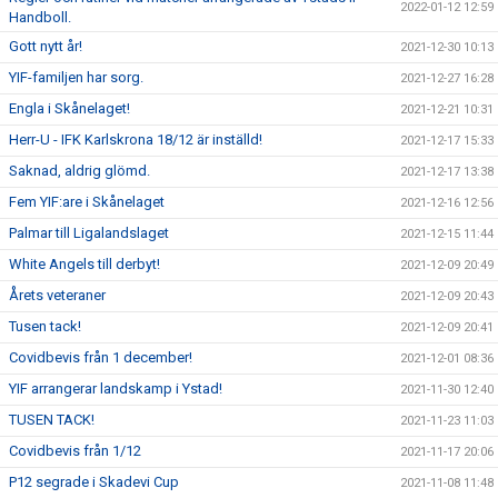
2022-01-12 12:59
Handboll.
Gott nytt år!
2021-12-30 10:13
YIF-familjen har sorg.
2021-12-27 16:28
Engla i Skånelaget!
2021-12-21 10:31
Herr-U - IFK Karlskrona 18/12 är inställd!
2021-12-17 15:33
Saknad, aldrig glömd.
2021-12-17 13:38
Fem YIF:are i Skånelaget
2021-12-16 12:56
Palmar till Ligalandslaget
2021-12-15 11:44
White Angels till derbyt!
2021-12-09 20:49
Årets veteraner
2021-12-09 20:43
Tusen tack!
2021-12-09 20:41
Covidbevis från 1 december!
2021-12-01 08:36
YIF arrangerar landskamp i Ystad!
2021-11-30 12:40
TUSEN TACK!
2021-11-23 11:03
Covidbevis från 1/12
2021-11-17 20:06
P12 segrade i Skadevi Cup
2021-11-08 11:48