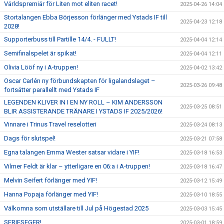
Världspremiär för Liten mot eliten racet!
2025-04-26 14:04
Stortalangen Ebba Börjesson förlänger med Ystads IF till
2025-04-23 12:18
2028!
Supporterbuss till Partille 14/4. - FULLT!
2025-04-04 12:14
Semifinalspelet är spikat!
2025-04-04 12:11
Olivia Lööf ny i A-truppen!
2025-04-02 13:42
Oscar Carlén ny förbundskapten för ligalandslaget –
2025-03-26 09:48
fortsätter parallellt med Ystads IF
LEGENDEN KLIVER IN I EN NY ROLL – KIM ANDERSSON
2025-03-25 08:51
BLIR ASSISTERANDE TRÄNARE I YSTADS IF 2025/2026!
Vinnare i Trinus Travel reselotteri
2025-03-24 08:13
Dags för slutspel!
2025-03-21 07:58
Egna talangen Emma Wester satsar vidare i YIF!
2025-03-18 16:53
Vilmer Feldt är klar – ytterligare en 06:a i A-truppen!
2025-03-18 16:47
Melvin Seifert förlänger med YIF!
2025-03-12 15:49
Hanna Popaja förlänger med YIF!
2025-03-10 18:55
Välkomna som utställare till Jul på Högestad 2025
2025-03-03 15:45
SERIESEGER!
2025-03-01 18:59