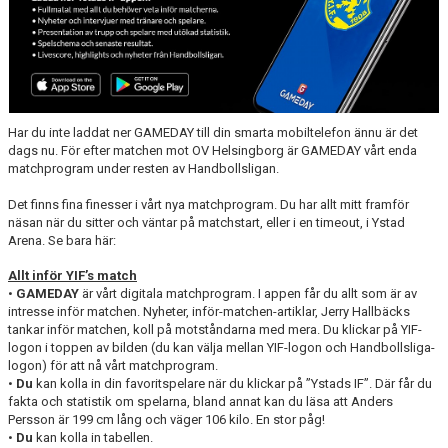
YIF:S NOSTALGOTEK
MEDLEMSKAP
Har du inte laddat ner GAMEDAY till din smarta mobiltelefon ännu är det
dags nu. För efter matchen mot OV Helsingborg är GAMEDAY vårt enda
matchprogram under resten av Handbollsligan.
Det finns fina finesser i vårt nya matchprogram. Du har allt mitt framför
näsan när du sitter och väntar på matchstart, eller i en timeout, i Ystad
Arena. Se bara här:
Allt inför YIF’s match
•
GAMEDAY
är vårt digitala matchprogram. I appen får du allt som är av
intresse inför matchen. Nyheter, inför-matchen-artiklar, Jerry Hallbäcks
tankar inför matchen, koll på motståndarna med mera. Du klickar på YIF-
logon i toppen av bilden (du kan välja mellan YIF-logon och Handbollsliga-
logon) för att nå vårt matchprogram.
•
Du
kan kolla in din favoritspelare när du klickar på ”Ystads IF”. Där får du
fakta och statistik om spelarna, bland annat kan du läsa att Anders
Persson är 199 cm lång och väger 106 kilo. En stor påg!
•
Du
kan kolla in tabellen.