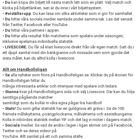
•
Du
kan köpa din biljett till nästa match lätt som en plätt. Välj match och
klicka på biljettlänken, sen är du inne i vårt biljettsystem.
•
#viställerupp
. Du kan läsa om vilka aktiviteter som vi gör för samhället.
•
Du
hittar våra sociala medier samlade under samma tak. Läs det senast
från Twitter, Facebook eller YouTube.
•
Du
hittar våra partners i appen.
•
Du
hittar alla resultat från matcherna som spelats under säsongen,
inklusive spelarnas individuella statistik.
•
LIVESCORE.
Du får så klart livescore direkt från vår egen match. Satt du i
ett djupt samtal med din bänkgranne och missade vem som gjorde det
sista målet, kan du alltid kolla i livescore.
Allt om Handbollsligan
•
Se
alla nyheter som finns på Handbollsligan.se. Klickar du på ikonen för
Handbollsligan hittar du
många intressanta artiklar och intervjuer med spelare och ledare.
•
Stanna
kvar på Handbollsligans sida och välj Livescore. Där kan du följa
samtliga pågående matcher
samtidigt som du kollar in våra egna pågar lira handboll.
•
Stats!
Du som gillar statistik har en guldgruva att gräva i. Se de 100
främsta målskyttarna, poängplockarna, målvakterna och assistkungarna.
Kolla in inbördes statistik mellan YIF och det lag vi möter i dagens match.
•
Sociala
medier. Se vad de andra i lagen i ligan skriver om på Facebook,
Twitter och se deras videor på
YouTube. Allt samlat på ett och samma ställe.