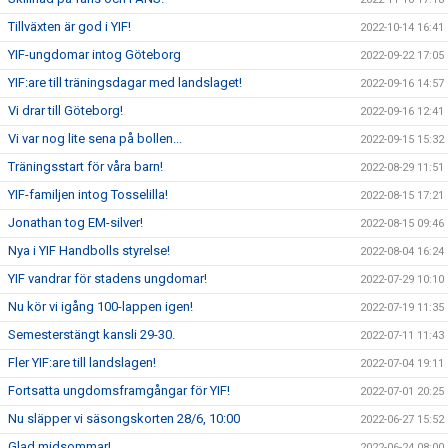
Tillväxten är god i YIF!
2022-10-14 16:41
YIF-ungdomar intog Göteborg
2022-09-22 17:05
YIF:are till träningsdagar med landslaget!
2022-09-16 14:57
Vi drar till Göteborg!
2022-09-16 12:41
Vi var nog lite sena på bollen...
2022-09-15 15:32
Träningsstart för våra barn!
2022-08-29 11:51
YIF-familjen intog Tosselilla!
2022-08-15 17:21
Jonathan tog EM-silver!
2022-08-15 09:46
Nya i YIF Handbolls styrelse!
2022-08-04 16:24
YIF vandrar för stadens ungdomar!
2022-07-29 10:10
Nu kör vi igång 100-lappen igen!
2022-07-19 11:35
Semesterstängt kansli 29-30.
2022-07-11 11:43
Fler YIF:are till landslagen!
2022-07-04 19:11
Fortsatta ungdomsframgångar för YIF!
2022-07-01 20:25
Nu släpper vi säsongskorten 28/6, 10:00
2022-06-27 15:52
Glad midsommar!
2022-06-24 08:00