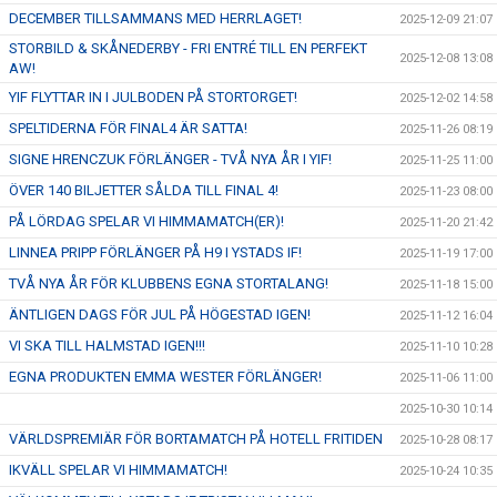
DECEMBER TILLSAMMANS MED HERRLAGET!
2025-12-09 21:07
STORBILD & SKÅNEDERBY - FRI ENTRÉ TILL EN PERFEKT
2025-12-08 13:08
AW!
YIF FLYTTAR IN I JULBODEN PÅ STORTORGET!
2025-12-02 14:58
SPELTIDERNA FÖR FINAL4 ÄR SATTA!
2025-11-26 08:19
SIGNE HRENCZUK FÖRLÄNGER - TVÅ NYA ÅR I YIF!
2025-11-25 11:00
ÖVER 140 BILJETTER SÅLDA TILL FINAL 4!
2025-11-23 08:00
PÅ LÖRDAG SPELAR VI HIMMAMATCH(ER)!
2025-11-20 21:42
LINNEA PRIPP FÖRLÄNGER PÅ H9 I YSTADS IF!
2025-11-19 17:00
TVÅ NYA ÅR FÖR KLUBBENS EGNA STORTALANG!
2025-11-18 15:00
ÄNTLIGEN DAGS FÖR JUL PÅ HÖGESTAD IGEN!
2025-11-12 16:04
VI SKA TILL HALMSTAD IGEN!!!
2025-11-10 10:28
EGNA PRODUKTEN EMMA WESTER FÖRLÄNGER!
2025-11-06 11:00
2025-10-30 10:14
VÄRLDSPREMIÄR FÖR BORTAMATCH PÅ HOTELL FRITIDEN
2025-10-28 08:17
IKVÄLL SPELAR VI HIMMAMATCH!
2025-10-24 10:35