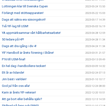
Lottningen klar till Svenska Cupen
2023-05-24 15:50
Förlängt med stötteapparaten!
2023-05-22 15:03
Dags att säkra era säsongskort!
2023-05-17 14:39
Två YIF-lag till USM!
2023-05-03 16:19
YA uppmärksammar vårt hållbarhetsarbete!
2023-04-28 12:59
50 ledare på HP!
2023-04-28 11:34
Dags att dra igång i div 4!
2023-04-24 11:34
YIF Handboll är årets förening i Skåne!
2023-03-31 21:57
P16 till USM-final!
2023-03-13 09:49
En hel dag i handbollens tecken!
2023-03-09 14:32
Ett år av lidande!
2023-02-24 07:13
Jim bäst i världen!
2023-01-10 10:17
God jul från oss alla!
2022-12-24 08:00
Karin är årets YIF-veteran!
2022-12-20 10:51
Att ge bort eller behålla själv?
2022-12-13 14:59
Skillnad på fans och FANS!
2022-11-10 17:18