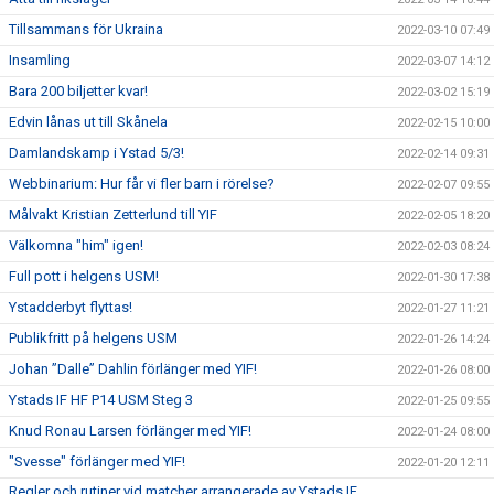
Tillsammans för Ukraina
2022-03-10 07:49
Insamling
2022-03-07 14:12
Bara 200 biljetter kvar!
2022-03-02 15:19
Edvin lånas ut till Skånela
2022-02-15 10:00
Damlandskamp i Ystad 5/3!
2022-02-14 09:31
Webbinarium: Hur får vi fler barn i rörelse?
2022-02-07 09:55
Målvakt Kristian Zetterlund till YIF
2022-02-05 18:20
Välkomna "him" igen!
2022-02-03 08:24
Full pott i helgens USM!
2022-01-30 17:38
Ystadderbyt flyttas!
2022-01-27 11:21
Publikfritt på helgens USM
2022-01-26 14:24
Johan ”Dalle” Dahlin förlänger med YIF!
2022-01-26 08:00
Ystads IF HF P14 USM Steg 3
2022-01-25 09:55
Knud Ronau Larsen förlänger med YIF!
2022-01-24 08:00
"Svesse" förlänger med YIF!
2022-01-20 12:11
Regler och rutiner vid matcher arrangerade av Ystads IF