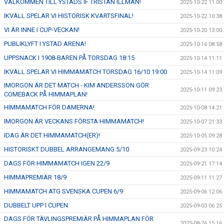
VÄLKOMMEN TILL YSTADS IF TRISTAN ILLMAN!
2025-10-22 11:00
IKVÄLL SPELAR VI HISTORISK KVARTSFINAL!
2025-10-22 10:38
VI ÄR INNE I CUP-VECKAN!
2025-10-20 13:00
PUBLIKLYFT I YSTAD ARENA!
2025-10-16 08:58
UPPSNACK I 1908-BAREN PÅ TORSDAG 18:15
2025-10-14 11:11
IKVÄLL SPELAR VI HIMMAMATCH TORSDAG 16/10 19:00
2025-10-14 11:09
IMORGON ÄR DET MATCH - KIM ANDERSSON GÖR
2025-10-11 09:23
COMEBACK PÅ HIMMAPLAN!
HIMMAMATCH FÖR DAMERNA!
2025-10-08 14:21
IMORGON ÄR VECKANS FÖRSTA HIMMAMATCH!
2025-10-07 21:33
IDAG ÄR DET HIMMAMATCH(ER)!
2025-10-05 09:28
HISTORISKT DUBBEL ARRANGEMANG 5/10
2025-09-23 10:24
DAGS FÖR HIMMAMATCH IGEN 22/9
2025-09-21 17:14
HIMMAPREMIÄR 18/9
2025-09-11 11:27
HIMMAMATCH ATG SVENSKA CUPEN 6/9
2025-09-06 12:06
DUBBELT UPP I CUPEN
2025-09-03 06:25
DAGS FÖR TÄVLINGSPREMIÄR PÅ HIMMAPLAN FÖR
2025-08-26 15:16