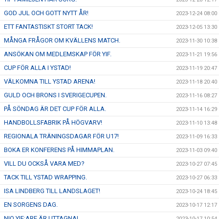
GOD JUL OCH GOTT NYTT ÅR!
2023-12-24 08:00
ETT FANTASTISKT STORT TACK!
2023-12-05 13:30
MÅNGA FRÅGOR OM KVÄLLENS MATCH.
2023-11-30 10:38
ANSÖKAN OM MEDLEMSKAP FÖR YIF.
2023-11-21 19:56
CUP FÖR ALLA I YSTAD!
2023-11-19 20:47
VÄLKOMNA TILL YSTAD ARENA!
2023-11-18 20:40
GULD OCH BRONS I SVERIGECUPEN.
2023-11-16 08:27
PÅ SÖNDAG ÄR DET CUP FÖR ALLA.
2023-11-14 16:29
HANDBOLLSFABRIK PÅ HÖGVARV!
2023-11-10 13:48
REGIONALA TRÄNINGSDAGAR FÖR U17!
2023-11-09 16:33
BOKA ER KONFERENS PÅ HIMMAPLAN.
2023-11-03 09:40
VILL DU OCKSÅ VARA MED?
2023-10-27 07:45
TACK TILL YSTAD WRAPPING.
2023-10-27 06:33
ISA LINDBERG TILL LANDSLAGET!
2023-10-24 18:45
EN SORGENS DAG.
2023-10-17 12:17
NIO YIF:ARE ÄR UTTAGNA!
2023-10-17 10:54