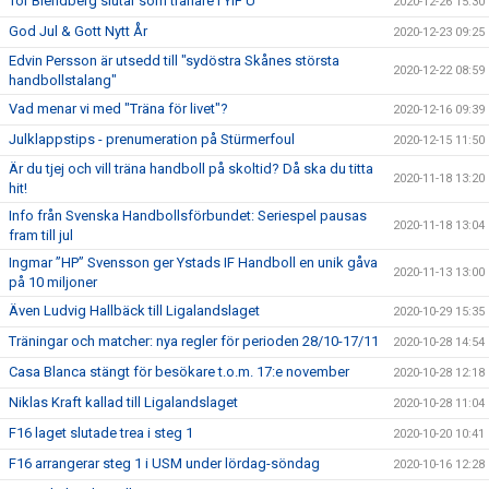
Tor Blendberg slutar som tränare i YIF U
2020-12-26 15:30
God Jul & Gott Nytt År
2020-12-23 09:25
Edvin Persson är utsedd till "sydöstra Skånes största
2020-12-22 08:59
handbollstalang"
Vad menar vi med "Träna för livet"?
2020-12-16 09:39
Julklappstips - prenumeration på Stürmerfoul
2020-12-15 11:50
Är du tjej och vill träna handboll på skoltid? Då ska du titta
2020-11-18 13:20
hit!
Info från Svenska Handbollsförbundet: Seriespel pausas
2020-11-18 13:04
fram till jul
Ingmar ”HP” Svensson ger Ystads IF Handboll en unik gåva
2020-11-13 13:00
på 10 miljoner
Även Ludvig Hallbäck till Ligalandslaget
2020-10-29 15:35
Träningar och matcher: nya regler för perioden 28/10-17/11
2020-10-28 14:54
Casa Blanca stängt för besökare t.o.m. 17:e november
2020-10-28 12:18
Niklas Kraft kallad till Ligalandslaget
2020-10-28 11:04
F16 laget slutade trea i steg 1
2020-10-20 10:41
F16 arrangerar steg 1 i USM under lördag-söndag
2020-10-16 12:28