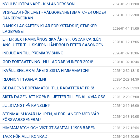
NY HUVUDTRÄNARE - KIM ANDERSSON
2026-01-20 11:00
VI SPELAR FÖR LIVET - VÄLGÖRENHETSMATCHER UNDER
2026-01-19 22:00
CANCERVECKAN
DANSK LAGKAPTEN KLAR FÖR YSTADS IF, STÄRKER
2026-01-14 11:00
LAGBYGGET
EFTER SEX FRAMGÅNGSRIKA ÅR I YIF, OSCAR CARLÉN
2026-01-12 17:05
ANSLUTER TILL SKJERN HÅNDBOLD EFTER SÄSONGEN.
INBJUDAN TILL PREMIÄRVISNING
2026-01-07 13:06
GOD FORTSÄTTNING - NU LADDAR VI INFÖR 2026!
2026-01-02 10:44
IKVÄLL SPELAR VI ÅRETS SISTA HIMMAMATCH!
2025-12-30 13:15
REUNION I 1908-BAREN!
2025-12-29 14:39
SE DAGENS BORTAMATCH TILL RABATTERAT PRIS!
2025-12-27 09:33
SISTA DAGEN ATT KÖPA BILJETTER TILL FINAL 4 VIA OSS!
2025-12-20 07:00
JULSTÄNGT PÅ KANSLIET!
2025-12-19 16:00
STENMALM KVAR I MUREN, VI FÖRLÄNGER MED VÅR
2025-12-18 19:05
FÖRSVARSGENERAL!
HIMMAMATCH OCH VIKTIGT SAMTAL I 1908-BAREN!
2025-12-17 12:54
TACK FÖR ALLT KONRAD!
2025-12-15 20:00