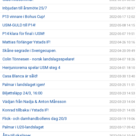
Inbjudan till årsmöte 25/7
2022-06-07 08:57
P13 vinnare i Bohus Cup!
2022-05-17 12:02
USM-GULD till P14!
2022-05-08 14:15
P14 klara för final i USM!
2022-05-07 19:51
Mattias förlänger Ystads IF!
2022-04-26 10:16
Skåne segrade i Sverigecupen.
2022-04-20 09:49
Colin Tönnesen - norsk landslagsspelare!
2022-04-07 18:26
Herrjuniorerna spelar USM steg 4
2022-04-01 18:10
Casa Blanca är såld!
2022-03-30 13:40
Palmar i landslaget igen!
2022-03-25 11:51
Biljettsläpp 24/3, 16:00
2022-03-23 14:53
Vädjan från Nadja & Anton Månsson
2022-03-23 14:04
Konrad tillbaka i Ystads IF!
2022-03-21 14:05
Flick- och damhandbollens dag 20/3
2022-03-19 19:06
Palmar i U20-landslaget
2022-03-17 09:42
Åtta till riksläger
2022-03-14 10:44