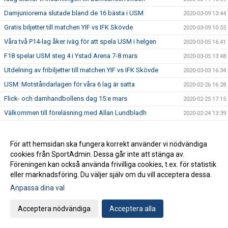
Damjuniorerna slutade bland de 16 bästa i USM
2020-03-09 13:44
Gratis biljetter till matchen YIF vs IFK Skövde
2020-03-09 10:55
Våra två P14-lag åker iväg för att spela USM i helgen
2020-03-05 16:41
F18 spelar USM steg 4 i Ystad Arena 7-8 mars
2020-03-05 13:48
Utdelning av fribiljetter till matchen YIF vs IFK Skövde
2020-03-03 16:34
USM: Motståndarlagen för våra 6 lag är satta
2020-02-26 16:28
Flick- och damhandbollens dag 15:e mars
2020-02-25 17:15
Välkommen till föreläsning med Allan Lundbladh
2020-02-24 13:39
Adam Wennerholm från YIF till HK Aranäs
2020-02-14 10:00
Fem killar kallade till SHF:s riksläger
2020-02-11 15:19
För att hemsidan ska fungera korrekt använder vi nödvändiga
cookies från SportAdmin. Dessa går inte att stänga av.
GAMEDAY!
2020-02-07 17:46
Föreningen kan också använda frivilliga cookies, t.ex. för statistik
Herrjuniorerna det sjätte YIF-laget vidare till steg 4!
2020-02-03 17:26
eller marknadsföring. Du väljer själv om du vill acceptera dessa.
F14 vidare till steg 4 i USM!
2020-02-03 14:32
Anpassa dina val
YIF U Dam nära kvalplats till Division 2
2020-02-03 13:16
Acceptera nödvändiga
Acceptera alla
F14 spelar steg 3 i USM denna helg
2020-01-31 14:37
P18 åker till Torslanda för steg 3 i USM
2020-01-31 14:10