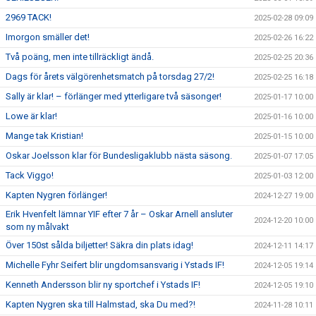
2969 TACK!
2025-02-28 09:09
Imorgon smäller det!
2025-02-26 16:22
Två poäng, men inte tillräckligt ändå.
2025-02-25 20:36
Dags för årets välgörenhetsmatch på torsdag 27/2!
2025-02-25 16:18
Sally är klar! – förlänger med ytterligare två säsonger!
2025-01-17 10:00
Lowe är klar!
2025-01-16 10:00
Mange tak Kristian!
2025-01-15 10:00
Oskar Joelsson klar för Bundesligaklubb nästa säsong.
2025-01-07 17:05
Tack Viggo!
2025-01-03 12:00
Kapten Nygren förlänger!
2024-12-27 19:00
Erik Hvenfelt lämnar YIF efter 7 år – Oskar Arnell ansluter
2024-12-20 10:00
som ny målvakt
Över 150st sålda biljetter! Säkra din plats idag!
2024-12-11 14:17
Michelle Fyhr Seifert blir ungdomsansvarig i Ystads IF!
2024-12-05 19:14
Kenneth Andersson blir ny sportchef i Ystads IF!
2024-12-05 19:10
Kapten Nygren ska till Halmstad, ska Du med?!
2024-11-28 10:11