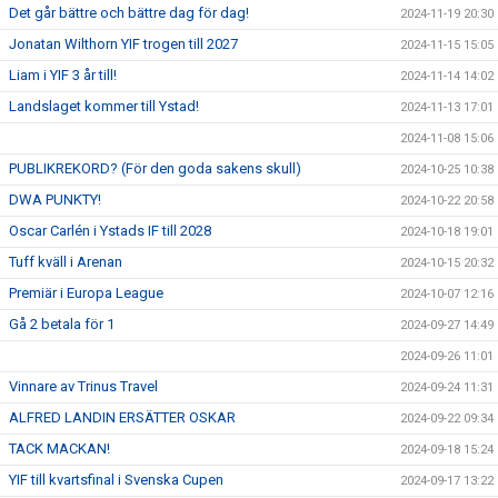
Det går bättre och bättre dag för dag!
2024-11-19 20:30
Jonatan Wilthorn YIF trogen till 2027
2024-11-15 15:05
Liam i YIF 3 år till!
2024-11-14 14:02
Landslaget kommer till Ystad!
2024-11-13 17:01
2024-11-08 15:06
PUBLIKREKORD? (För den goda sakens skull)
2024-10-25 10:38
DWA PUNKTY!
2024-10-22 20:58
Oscar Carlén i Ystads IF till 2028
2024-10-18 19:01
Tuff kväll i Arenan
2024-10-15 20:32
Premiär i Europa League
2024-10-07 12:16
Gå 2 betala för 1
2024-09-27 14:49
2024-09-26 11:01
Vinnare av Trinus Travel
2024-09-24 11:31
ALFRED LANDIN ERSÄTTER OSKAR
2024-09-22 09:34
TACK MACKAN!
2024-09-18 15:24
YIF till kvartsfinal i Svenska Cupen
2024-09-17 13:22