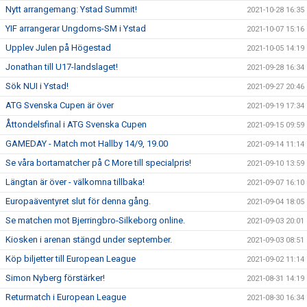
Nytt arrangemang: Ystad Summit!
2021-10-28 16:35
YIF arrangerar Ungdoms-SM i Ystad
2021-10-07 15:16
Upplev Julen på Högestad
2021-10-05 14:19
Jonathan till U17-landslaget!
2021-09-28 16:34
Sök NUI i Ystad!
2021-09-27 20:46
ATG Svenska Cupen är över
2021-09-19 17:34
Åttondelsfinal i ATG Svenska Cupen
2021-09-15 09:59
GAMEDAY - Match mot Hallby 14/9, 19.00
2021-09-14 11:14
Se våra bortamatcher på C More till specialpris!
2021-09-10 13:59
Längtan är över - välkomna tillbaka!
2021-09-07 16:10
Europaäventyret slut för denna gång.
2021-09-04 18:05
Se matchen mot Bjerringbro-Silkeborg online.
2021-09-03 20:01
Kiosken i arenan stängd under september.
2021-09-03 08:51
Köp biljetter till European League
2021-09-02 11:14
Simon Nyberg förstärker!
2021-08-31 14:19
Returmatch i European League
2021-08-30 16:34