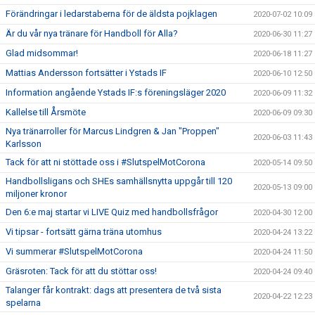
Förändringar i ledarstaberna för de äldsta pojklagen
2020-07-02 10:09
Är du vår nya tränare för Handboll för Alla?
2020-06-30 11:27
Glad midsommar!
2020-06-18 11:27
Mattias Andersson fortsätter i Ystads IF
2020-06-10 12:50
Information angående Ystads IF:s föreningsläger 2020
2020-06-09 11:32
Kallelse till Årsmöte
2020-06-09 09:30
Nya tränarroller för Marcus Lindgren & Jan "Proppen"
2020-06-03 11:43
Karlsson
Tack för att ni stöttade oss i #SlutspelMotCorona
2020-05-14 09:50
Handbollsligans och SHEs samhällsnytta uppgår till 120
2020-05-13 09:00
miljoner kronor
Den 6:e maj startar vi LIVE Quiz med handbollsfrågor
2020-04-30 12:00
Vi tipsar - fortsätt gärna träna utomhus
2020-04-24 13:22
Vi summerar #SlutspelMotCorona
2020-04-24 11:50
Gräsroten: Tack för att du stöttar oss!
2020-04-24 09:40
Talanger får kontrakt: dags att presentera de två sista
2020-04-22 12:23
spelarna