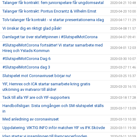
Talanger får kontrakt: fem juniorspelare får ungdomsavtal
2020-04-21 10:48
Talanger får kontrakt: Pontus Encrantz & Vilhelm Ernst
2020-04-20 10:00
Tolv talanger får kontrakt - vi startar presentationerna idag
2020-04-17 11:29
Vi önskar dig en riktigt glad påsk!
2020-04-08 11:57
Damlaget tar över stafettpinnen i #SlutspelMotCorona
2020-04-07 09:41
#SlutspelMotCorona fortsätter! Vi startar samarbete med
2020-04-01 12:03
Hireq och Ystads Kommun
#SlutspelMotCorona Dag 6
2020-03-30 10:07
#SlutspelMotCorona dag 3
2020-03-27 11:46
Slutspelet mot Coronaviruset börjar nu!
2020-03-25 15:37
YIF, Hemrex och ICA startar samarbete kring gratis
2020-03-20 16:15
utkörning av matvaror till äldre!
Tack till alla YIF:are och YIF-supporters
2020-03-18 17:28
Handbollsligan: Sista omgången och SM-slutspelet ställs
2020-03-17 13:09
in
Med anledning av coronaviruset
2020-03-13 10:30
Uppdatering: VIKTIG INFO inför matchen YIF vs IFK Skövde
2020-03-11 19:30
Idag startar vi insamlingen till Barncancerfonden
2020-03-11 10:59