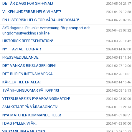
DET ÄR DAGS FÖR SM-FINAL!
2024-05-06 21:17
VILKEN UNDERBAR HELG VI HAFT!
2024-04-29 12:58
EN HISTORISK HELG FÖR VÅRA UNGDOMAR!
2024-04-25 07:15
SYDdagarna: Ett unikt evenemang för parasport och
2024-04-23 07:22
ungdomsutveckling i Skåne
HISTORISK REPRESENTATION!
2024-03-25 11:42
NYTT AVTAL TECKNAT!
2024-03-14 07:00
PRESSMEDDELANDE.
2024-03-13 11:24
DET VANKAS RIKSLÄGER IGEN!
2024-02-27 12:06
DET BLIR EN INTENSIV VECKA.
2024-02-26 14:01
KÄRLEK TILL ER ALLA!
2024-02-14 15:46
TVÅ YIF-UNGDOMAR PÅ TOPP 10!
2024-02-05 16:13
YTTERLIGARE EN FYRAPOÄNGSMATCH!
2024-02-03 07:00
SMAKSTART PÅ VÅRSÄSONGEN!
2024-01-31 21:13
NYA MATCHER KOMMANDE HELG!
2024-01-31 09:51
I DAG FYLLER VI ÅR!
2024-01-23 07:00
YIF-FAMILJEN HAR SORG.
2023-12-28 12:17