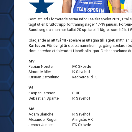
Som ett led i förberedelserna inför EM-slutspelet 2020, i Ital
tagit ut en bruttotrupp för träningsläger 17-19 januari. Förb
Sandberg och han har kallat 20 spelare till lägret som hålls i
Glädjande är att två YIF-spelare är uttagna till lägret; mittnian
Karlsson
. För övrigt är det ett namnkunnigt gäng spelare 
dom är redan etablerade i Handbollsligan. De här spelarna ä
MV
Fabian Norsten
IFK Skövde
Simon Möller
IK Sävehof
Kristian Zetterlund
Redbergslid IK
V6
Kasper Larsson
GUIF
Sebastian Spante
IK Sävehof
M6
Adam Blanche
IK Sävehof
Alexander Regen
Alingsås HK
Jesper Jensen
IFK Skövde