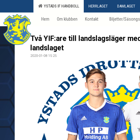
YSTADS IF HANDBOLL
HERRLAGET
DAMLAGET
Hem
Om klubben
Kontakt
Biljetter/Säsongs
Två YIF:are till landslagsläger me
landslaget
2020-01-08 15:25