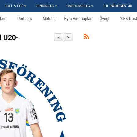
BOLL & LEK
SENIORLAG
UNGDOMSLAG
JUL PÅ HÖGESTAD
kort
Partners
Matcher
Hyra Himmaplan
Övrigt
YIF:s Nos
d U20-
<
>