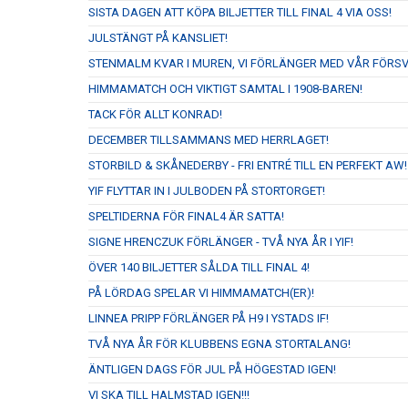
SISTA DAGEN ATT KÖPA BILJETTER TILL FINAL 4 VIA OSS!
JULSTÄNGT PÅ KANSLIET!
STENMALM KVAR I MUREN, VI FÖRLÄNGER MED VÅR FÖRS
HIMMAMATCH OCH VIKTIGT SAMTAL I 1908-BAREN!
TACK FÖR ALLT KONRAD!
DECEMBER TILLSAMMANS MED HERRLAGET!
STORBILD & SKÅNEDERBY - FRI ENTRÉ TILL EN PERFEKT AW!
YIF FLYTTAR IN I JULBODEN PÅ STORTORGET!
SPELTIDERNA FÖR FINAL4 ÄR SATTA!
SIGNE HRENCZUK FÖRLÄNGER - TVÅ NYA ÅR I YIF!
ÖVER 140 BILJETTER SÅLDA TILL FINAL 4!
PÅ LÖRDAG SPELAR VI HIMMAMATCH(ER)!
LINNEA PRIPP FÖRLÄNGER PÅ H9 I YSTADS IF!
TVÅ NYA ÅR FÖR KLUBBENS EGNA STORTALANG!
ÄNTLIGEN DAGS FÖR JUL PÅ HÖGESTAD IGEN!
VI SKA TILL HALMSTAD IGEN!!!