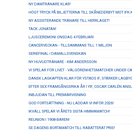
NY DAMTRÄNARE KLAR!
HÖGT TRYCK PÅ BILJETTERNA TILL SKÅNEDERBYT MOT IFK K
NY ASSISTERANDE TRÄNARE TILL HERRLAGET!
TACK JONATAN!
LJUSCEREMONI ONSDAG 4 FEBRUARI
CANCERVECKAN - TILLSAMMANS TILL 1 MILJON
SERIEFINAL I DAMALLSVENSKAN
NY HUVUDTRÄNARE - KIM ANDERSSON
VI SPELAR FÖR LIVET - VÄLGÖRENHETSMATCHER UNDER 
DANSK LAGKAPTEN KLAR FÖR YSTADS IF, STÄRKER LAGBY
EFTER SEX FRAMGÅNGSRIKA ÅR I YIF, OSCAR CARLÉN ANS
INBJUDAN TILL PREMIÄRVISNING
GOD FORTSÄTTNING - NU LADDAR VI INFÖR 2026!
IKVÄLL SPELAR VI ÅRETS SISTA HIMMAMATCH!
REUNION I 1908-BAREN!
SE DAGENS BORTAMATCH TILL RABATTERAT PRIS!