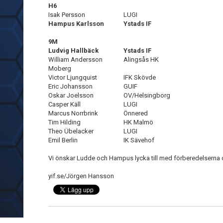
H6
Isak Persson
LUGI
Hampus Karlsson
Ystads IF
9M
Ludvig Hallbäck
Ystads IF
William Andersson
Alingsås HK
Moberg
Victor Ljungquist
IFK Skövde
Eric Johansson
GUIF
Oskar Joelsson
OV/Helsingborg
Casper Käll
LUGI
Marcus Norrbrink
Önnered
Tim Hilding
HK Malmö
Theo Übelacker
LUGI
Emil Berlin
IK Sävehof
Vi önskar Ludde och Hampus lycka till med förberedelserna oc
yif.se/Jörgen Hansson