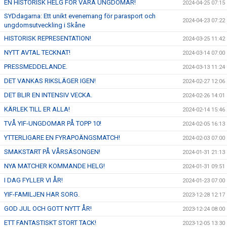
EN HISTORISK HELG FÖR VÅRA UNGDOMAR!
2024-04-25 07:15
SYDdagarna: Ett unikt evenemang för parasport och
2024-04-23 07:22
ungdomsutveckling i Skåne
HISTORISK REPRESENTATION!
2024-03-25 11:42
NYTT AVTAL TECKNAT!
2024-03-14 07:00
PRESSMEDDELANDE.
2024-03-13 11:24
DET VANKAS RIKSLÄGER IGEN!
2024-02-27 12:06
DET BLIR EN INTENSIV VECKA.
2024-02-26 14:01
KÄRLEK TILL ER ALLA!
2024-02-14 15:46
TVÅ YIF-UNGDOMAR PÅ TOPP 10!
2024-02-05 16:13
YTTERLIGARE EN FYRAPOÄNGSMATCH!
2024-02-03 07:00
SMAKSTART PÅ VÅRSÄSONGEN!
2024-01-31 21:13
NYA MATCHER KOMMANDE HELG!
2024-01-31 09:51
I DAG FYLLER VI ÅR!
2024-01-23 07:00
YIF-FAMILJEN HAR SORG.
2023-12-28 12:17
GOD JUL OCH GOTT NYTT ÅR!
2023-12-24 08:00
ETT FANTASTISKT STORT TACK!
2023-12-05 13:30