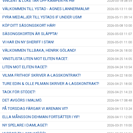
VINCENT & LOKE TAR UPP KAMPEN PÅ H6!
2026-05-18 08:59
VÄLKOMMEN TILL YSTAD - AGNES LANNERMALM!
2026-05-13 11:00
FYRA MEDALJER TILL YSTADS IF UNDER USM!
2026-05-11 09:14
KÖP DITT SÄSONGSKORT HÄR!
2026-05-08 10:00
SÄSONGSKORTEN ÄR SLÄPPTA!
2026-05-03 11:07
VI HAR EN NY SHERIFF I STAN!
2026-05-01 11:00
VÄLKOMMEN TILLBAKA, HENRIK GÖLAND!
2026-04-26 18:00
VINSTLISTA LITEN MOT ELITEN RACET:
2026-04-25 14:05
LITEN MOT ELITEN RACET!
2026-04-24 10:54
VILMA FRITHIOF SKRIVER A-LAGSKONTRAKT!
2026-04-22 18:00
TURE EDIN & OLLE PILMAN SKRIVER A-LAGSKONTRAKT!
2026-04-21 18:00
TACK FÖR STÖDET!
2026-04-21 14:23
DET AVGÖRS I MALMÖ.
2026-04-17 08:48
PÅ TORSDAG FÄRGAR VI ARENAN VIT!
2026-04-13 13:24
ELLA MÅNSSON DEHMAN FORTSÄTTER I YIF!
2026-04-11 12:00
NY SPELARE I DAMLAGET!
2026-03-31 19:00