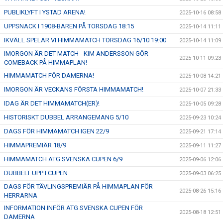
PUBLIKLYFT I YSTAD ARENA!
2025-10-16 08:58
UPPSNACK I 1908-BAREN PÅ TORSDAG 18:15
2025-10-14 11:11
IKVÄLL SPELAR VI HIMMAMATCH TORSDAG 16/10 19:00
2025-10-14 11:09
IMORGON ÄR DET MATCH - KIM ANDERSSON GÖR
2025-10-11 09:23
COMEBACK PÅ HIMMAPLAN!
HIMMAMATCH FÖR DAMERNA!
2025-10-08 14:21
IMORGON ÄR VECKANS FÖRSTA HIMMAMATCH!
2025-10-07 21:33
IDAG ÄR DET HIMMAMATCH(ER)!
2025-10-05 09:28
HISTORISKT DUBBEL ARRANGEMANG 5/10
2025-09-23 10:24
DAGS FÖR HIMMAMATCH IGEN 22/9
2025-09-21 17:14
HIMMAPREMIÄR 18/9
2025-09-11 11:27
HIMMAMATCH ATG SVENSKA CUPEN 6/9
2025-09-06 12:06
DUBBELT UPP I CUPEN
2025-09-03 06:25
DAGS FÖR TÄVLINGSPREMIÄR PÅ HIMMAPLAN FÖR
2025-08-26 15:16
HERRARNA
INFORMATION INFÖR ATG SVENSKA CUPEN FÖR
2025-08-18 12:51
DAMERNA