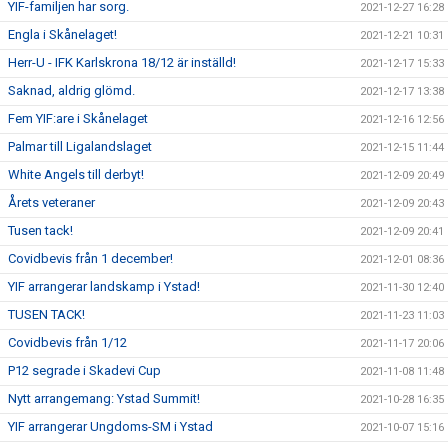
YIF-familjen har sorg.
2021-12-27 16:28
Engla i Skånelaget!
2021-12-21 10:31
Herr-U - IFK Karlskrona 18/12 är inställd!
2021-12-17 15:33
Saknad, aldrig glömd.
2021-12-17 13:38
Fem YIF:are i Skånelaget
2021-12-16 12:56
Palmar till Ligalandslaget
2021-12-15 11:44
White Angels till derbyt!
2021-12-09 20:49
Årets veteraner
2021-12-09 20:43
Tusen tack!
2021-12-09 20:41
Covidbevis från 1 december!
2021-12-01 08:36
YIF arrangerar landskamp i Ystad!
2021-11-30 12:40
TUSEN TACK!
2021-11-23 11:03
Covidbevis från 1/12
2021-11-17 20:06
P12 segrade i Skadevi Cup
2021-11-08 11:48
Nytt arrangemang: Ystad Summit!
2021-10-28 16:35
YIF arrangerar Ungdoms-SM i Ystad
2021-10-07 15:16