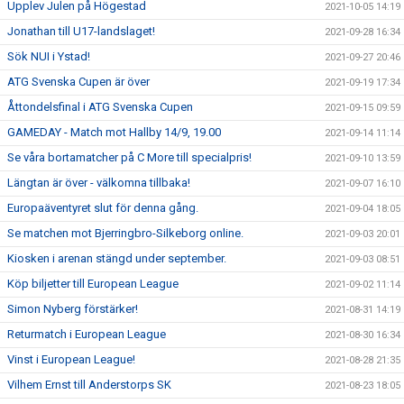
Upplev Julen på Högestad
2021-10-05 14:19
Jonathan till U17-landslaget!
2021-09-28 16:34
Sök NUI i Ystad!
2021-09-27 20:46
ATG Svenska Cupen är över
2021-09-19 17:34
Åttondelsfinal i ATG Svenska Cupen
2021-09-15 09:59
GAMEDAY - Match mot Hallby 14/9, 19.00
2021-09-14 11:14
Se våra bortamatcher på C More till specialpris!
2021-09-10 13:59
Längtan är över - välkomna tillbaka!
2021-09-07 16:10
Europaäventyret slut för denna gång.
2021-09-04 18:05
Se matchen mot Bjerringbro-Silkeborg online.
2021-09-03 20:01
Kiosken i arenan stängd under september.
2021-09-03 08:51
Köp biljetter till European League
2021-09-02 11:14
Simon Nyberg förstärker!
2021-08-31 14:19
Returmatch i European League
2021-08-30 16:34
Vinst i European League!
2021-08-28 21:35
Vilhem Ernst till Anderstorps SK
2021-08-23 18:05