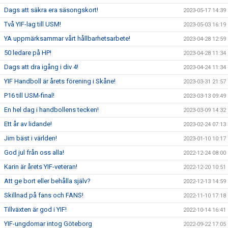
Dags att säkra era säsongskort!
2023-05-17 14:39
Två YIF-lag till USM!
2023-05-03 16:19
YA uppmärksammar vårt hållbarhetsarbete!
2023-04-28 12:59
50 ledare på HP!
2023-04-28 11:34
Dags att dra igång i div 4!
2023-04-24 11:34
YIF Handboll är årets förening i Skåne!
2023-03-31 21:57
P16 till USM-final!
2023-03-13 09:49
En hel dag i handbollens tecken!
2023-03-09 14:32
Ett år av lidande!
2023-02-24 07:13
Jim bäst i världen!
2023-01-10 10:17
God jul från oss alla!
2022-12-24 08:00
Karin är årets YIF-veteran!
2022-12-20 10:51
Att ge bort eller behålla själv?
2022-12-13 14:59
Skillnad på fans och FANS!
2022-11-10 17:18
Tillväxten är god i YIF!
2022-10-14 16:41
YIF-ungdomar intog Göteborg
2022-09-22 17:05