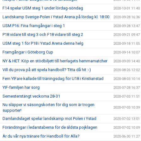
F14 spelar USM steg 1 under lördag-söndag
2020-10-01 11:40
Landskamp Sverige-Polen i Ystad Arena på lördag kl. 18:00
2020-09-28 16:36
USM P16: Fina framgångar i steg 1
2020-09-28 13:47
P18 vidare till steg 3 och F18 vidare till steg 2
2020-09-21 09:47
USM steg 1 för P18 i Ystad Arena denna helg
2020-09-18 11:05
Framgångar i Göteborg Cup
2020-09-14 10:07
NY & HET: Köp en stödbiljett till herrlagets hemmamatcher
2020-09-09 14:40
Vill du prova på att spela handboll? Titta då hit :-)
2020-08-26 12:02
Fem YIFare kallade till träningsdag för U18 i Kristianstad
2020-08-03 10:14
YIF-familjen har sorg
2020-07-28 16:37
Semesterstängt veckorna 28-31
2020-07-03 11:51
Nu släpper vi säsongskorten för dig som är trogen
2020-07-03 10:39
supporter!
Damlandslaget spelar landskamp mot Polen i Ystad
2020-07-02 13:01
Förändringar i ledarstaberna för de äldsta pojklagen
2020-07-02 10:09
Är du vår nya tränare för Handboll för Alla?
2020-06-30 11:27