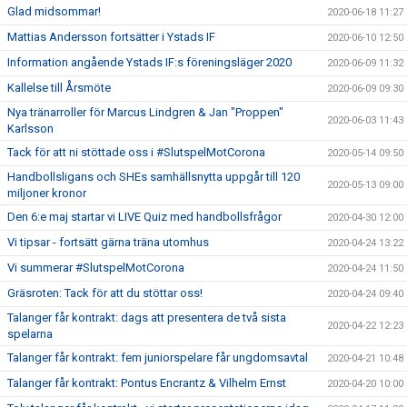
Glad midsommar!
2020-06-18 11:27
Mattias Andersson fortsätter i Ystads IF
2020-06-10 12:50
Information angående Ystads IF:s föreningsläger 2020
2020-06-09 11:32
Kallelse till Årsmöte
2020-06-09 09:30
Nya tränarroller för Marcus Lindgren & Jan "Proppen"
2020-06-03 11:43
Karlsson
Tack för att ni stöttade oss i #SlutspelMotCorona
2020-05-14 09:50
Handbollsligans och SHEs samhällsnytta uppgår till 120
2020-05-13 09:00
miljoner kronor
Den 6:e maj startar vi LIVE Quiz med handbollsfrågor
2020-04-30 12:00
Vi tipsar - fortsätt gärna träna utomhus
2020-04-24 13:22
Vi summerar #SlutspelMotCorona
2020-04-24 11:50
Gräsroten: Tack för att du stöttar oss!
2020-04-24 09:40
Talanger får kontrakt: dags att presentera de två sista
2020-04-22 12:23
spelarna
Talanger får kontrakt: fem juniorspelare får ungdomsavtal
2020-04-21 10:48
Talanger får kontrakt: Pontus Encrantz & Vilhelm Ernst
2020-04-20 10:00