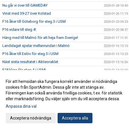
Nu går vi över till GAMEDAY
2020-01-28 10:40
Vinst med 39-27 över Kolstad
2020-01-26 11:19
F16 åker till Göteborg för steg 3 i USM
2020-01-23 09:23
P16 vidare till steg 4!
2020-01-20 08:37
Häng med till Malmö för att heja fram Sverige!
2020-01-17 11:31
Landslaget spelar mellanrundan i Malmö
2020-01-16 15:10
P16 åker till Eslöv för steg 3 i USM
2020-01-15 13:23
Näst sista resultatet i Aktieoraklet
2020-01-13 16:56
F18 klara för steg 4 i USM!
2020-01-13 15:00
Bägge P14-lagen blev gruppettor i USM steg 3
2020-01-13 11:20
För att hemsidan ska fungera korrekt använder vi nödvändiga
Sex YIF-pågar kallade till träningsdag med U18-landslaget
2020-01-10 16:09
cookies från SportAdmin. Dessa går inte att stänga av.
Föreningen kan också använda frivilliga cookies, t.ex. för statistik
Idag startar EM2020!
2020-01-09 16:50
eller marknadsföring. Du väljer själv om du vill acceptera dessa.
Två YIF:are till landslagsläger med U20-landslaget
2020-01-08 15:25
Anpassa dina val
USM: Tre grupper avgörs i Ystad Arena kommande helg
2020-01-07 16:45
Acceptera nödvändiga
Acceptera alla
Anmälan till YIF Handboll Camp är öppen
2020-01-03 12:57
Gott Nytt År
2019-12-31 06:30