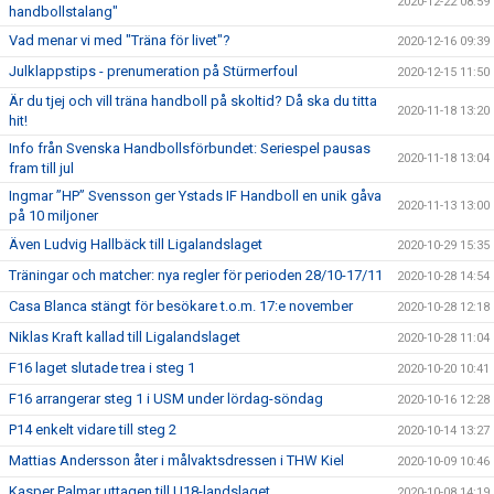
2020-12-22 08:59
handbollstalang"
Vad menar vi med "Träna för livet"?
2020-12-16 09:39
Julklappstips - prenumeration på Stürmerfoul
2020-12-15 11:50
Är du tjej och vill träna handboll på skoltid? Då ska du titta
2020-11-18 13:20
hit!
Info från Svenska Handbollsförbundet: Seriespel pausas
2020-11-18 13:04
fram till jul
Ingmar ”HP” Svensson ger Ystads IF Handboll en unik gåva
2020-11-13 13:00
på 10 miljoner
Även Ludvig Hallbäck till Ligalandslaget
2020-10-29 15:35
Träningar och matcher: nya regler för perioden 28/10-17/11
2020-10-28 14:54
Casa Blanca stängt för besökare t.o.m. 17:e november
2020-10-28 12:18
Niklas Kraft kallad till Ligalandslaget
2020-10-28 11:04
F16 laget slutade trea i steg 1
2020-10-20 10:41
F16 arrangerar steg 1 i USM under lördag-söndag
2020-10-16 12:28
P14 enkelt vidare till steg 2
2020-10-14 13:27
Mattias Andersson åter i målvaktsdressen i THW Kiel
2020-10-09 10:46
Kasper Palmar uttagen till U18-landslaget
2020-10-08 14:19