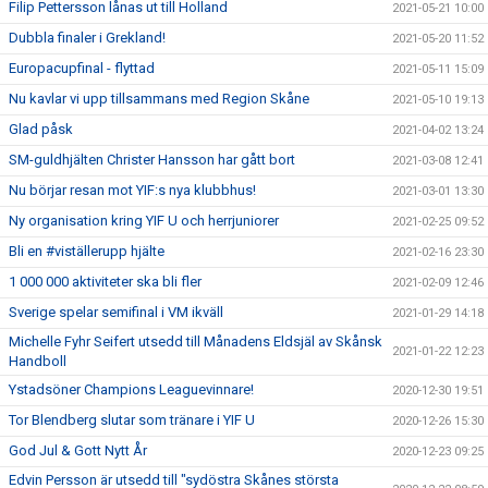
Filip Pettersson lånas ut till Holland
2021-05-21 10:00
Dubbla finaler i Grekland!
2021-05-20 11:52
Europacupfinal - flyttad
2021-05-11 15:09
Nu kavlar vi upp tillsammans med Region Skåne
2021-05-10 19:13
Glad påsk
2021-04-02 13:24
SM-guldhjälten Christer Hansson har gått bort
2021-03-08 12:41
Nu börjar resan mot YIF:s nya klubbhus!
2021-03-01 13:30
Ny organisation kring YIF U och herrjuniorer
2021-02-25 09:52
Bli en #viställerupp hjälte
2021-02-16 23:30
1 000 000 aktiviteter ska bli fler
2021-02-09 12:46
Sverige spelar semifinal i VM ikväll
2021-01-29 14:18
Michelle Fyhr Seifert utsedd till Månadens Eldsjäl av Skånsk
2021-01-22 12:23
Handboll
Ystadsöner Champions Leaguevinnare!
2020-12-30 19:51
Tor Blendberg slutar som tränare i YIF U
2020-12-26 15:30
God Jul & Gott Nytt År
2020-12-23 09:25
Edvin Persson är utsedd till "sydöstra Skånes största