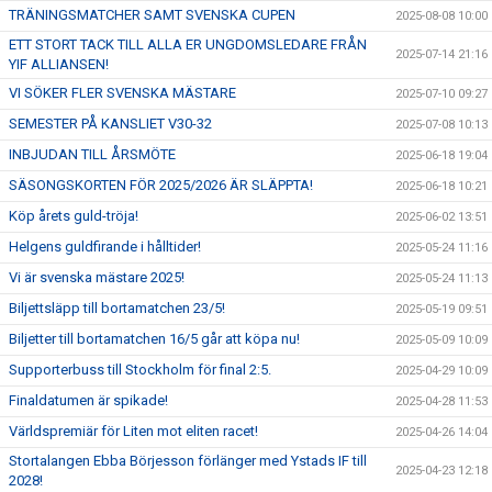
TRÄNINGSMATCHER SAMT SVENSKA CUPEN
2025-08-08 10:00
ETT STORT TACK TILL ALLA ER UNGDOMSLEDARE FRÅN
2025-07-14 21:16
YIF ALLIANSEN!
VI SÖKER FLER SVENSKA MÄSTARE
2025-07-10 09:27
SEMESTER PÅ KANSLIET V30-32
2025-07-08 10:13
INBJUDAN TILL ÅRSMÖTE
2025-06-18 19:04
SÄSONGSKORTEN FÖR 2025/2026 ÄR SLÄPPTA!
2025-06-18 10:21
Köp årets guld-tröja!
2025-06-02 13:51
Helgens guldfirande i hålltider!
2025-05-24 11:16
Vi är svenska mästare 2025!
2025-05-24 11:13
Biljettsläpp till bortamatchen 23/5!
2025-05-19 09:51
Biljetter till bortamatchen 16/5 går att köpa nu!
2025-05-09 10:09
Supporterbuss till Stockholm för final 2:5.
2025-04-29 10:09
Finaldatumen är spikade!
2025-04-28 11:53
Världspremiär för Liten mot eliten racet!
2025-04-26 14:04
Stortalangen Ebba Börjesson förlänger med Ystads IF till
2025-04-23 12:18
2028!