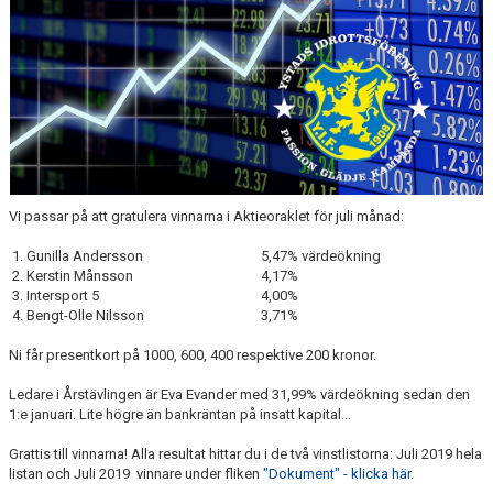
YIF:S NOSTALGOTEK
MEDLEMSKAP
Vi passar på att gratulera vinnarna i Aktieoraklet för juli månad:
1. Gunilla Andersson
5,47% värdeökning
2. Kerstin Månsson
4,17%
3. Intersport 5
4,00%
4. Bengt-Olle Nilsson
3,71%
Ni får presentkort på 1000, 600, 400 respektive 200 kronor.
Ledare i Årstävlingen är Eva Evander med 31,99% värdeökning sedan den
1:e januari. Lite högre än bankräntan på insatt kapital...
Grattis till vinnarna! Alla resultat hittar du i de två vinstlistorna: Juli 2019 hela
listan och Juli 2019 vinnare under fliken
"Dokument" - klicka här.