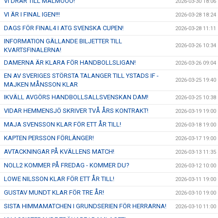
VI DRAR TILL MALMÖÖÖ!
2026-03-30 18:06
VI ÄR I FINAL IGEN!!!
2026-03-28 18:24
DAGS FÖR FINAL4 I ATG SVENSKA CUPEN!
2026-03-28 11:11
INFORMATION GÄLLANDE BILJETTER TILL
2026-03-26 10:34
KVARTSFINALERNA!
DAMERNA ÄR KLARA FÖR HANDBOLLSLIGAN!
2026-03-26 09:04
EN AV SVERIGES STÖRSTA TALANGER TILL YSTADS IF -
2026-03-25 19:40
MAJKEN MÅNSSON KLAR
IKVÄLL AVGÖRS HANDBOLLSALLSVENSKAN DAM!
2026-03-25 10:38
VIDAR HEMMENSJÖ SKRIVER TVÅ ÅRS KONTRAKT!
2026-03-19 19:00
MAJA SVENSSON KLAR FÖR ETT ÅR TILL!
2026-03-18 19:00
KAPTEN PERSSON FÖRLÄNGER!
2026-03-17 19:00
AVTACKNINGAR PÅ KVÄLLENS MATCH!
2026-03-13 11:35
NOLL2 KOMMER PÅ FREDAG - KOMMER DU?
2026-03-12 10:00
LOWE NILSSON KLAR FÖR ETT ÅR TILL!
2026-03-11 19:00
GUSTAV MUNDT KLAR FÖR TRE ÅR!
2026-03-10 19:00
SISTA HIMMAMATCHEN I GRUNDSERIEN FÖR HERRARNA!
2026-03-10 11:00