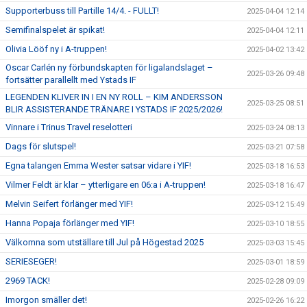
Supporterbuss till Partille 14/4. - FULLT!
2025-04-04 12:14
Semifinalspelet är spikat!
2025-04-04 12:11
Olivia Lööf ny i A-truppen!
2025-04-02 13:42
Oscar Carlén ny förbundskapten för ligalandslaget –
2025-03-26 09:48
fortsätter parallellt med Ystads IF
LEGENDEN KLIVER IN I EN NY ROLL – KIM ANDERSSON
2025-03-25 08:51
BLIR ASSISTERANDE TRÄNARE I YSTADS IF 2025/2026!
Vinnare i Trinus Travel reselotteri
2025-03-24 08:13
Dags för slutspel!
2025-03-21 07:58
Egna talangen Emma Wester satsar vidare i YIF!
2025-03-18 16:53
Vilmer Feldt är klar – ytterligare en 06:a i A-truppen!
2025-03-18 16:47
Melvin Seifert förlänger med YIF!
2025-03-12 15:49
Hanna Popaja förlänger med YIF!
2025-03-10 18:55
Välkomna som utställare till Jul på Högestad 2025
2025-03-03 15:45
SERIESEGER!
2025-03-01 18:59
2969 TACK!
2025-02-28 09:09
Imorgon smäller det!
2025-02-26 16:22