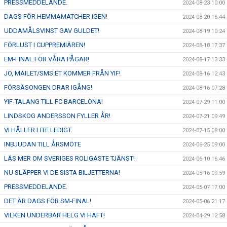
PRESSMEDDELANDE.
2024-08-23 10:00
DAGS FÖR HEMMAMATCHER IGEN!
2024-08-20 16:44
UDDAMÅLSVINST GAV GULDET!
2024-08-19 10:24
FÖRLUST I CUPPREMIÄREN!
2024-08-18 17:37
EM-FINAL FÖR VÅRA PÅGAR!
2024-08-17 13:33
JO, MAILET/SMS:ET KOMMER FRÅN YIF!
2024-08-16 12:43
FÖRSÄSONGEN DRAR IGÅNG!
2024-08-16 07:28
YIF-TALANG TILL FC BARCELONA!
2024-07-29 11:00
LINDSKOG ANDERSSON FYLLER ÅR!
2024-07-21 09:49
VI HÅLLER LITE LEDIGT.
2024-07-15 08:00
INBJUDAN TILL ÅRSMÖTE
2024-06-25 09:00
LÄS MER OM SVERIGES ROLIGASTE TJÄNST!
2024-06-10 16:46
NU SLÄPPER VI DE SISTA BILJETTERNA!
2024-05-16 09:59
PRESSMEDDELANDE.
2024-05-07 17:00
DET ÄR DAGS FÖR SM-FINAL!
2024-05-06 21:17
VILKEN UNDERBAR HELG VI HAFT!
2024-04-29 12:58