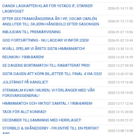
DANSK LAGKAPTEN KLAR FÖR YSTADS IF, STÄRKER
2026-01-14 11:00
LAGBYGGET
EFTER SEX FRAMGÅNGSRIKA ÅR I YIF, OSCAR CARLÉN
2026-01-12 17:05
ANSLUTER TILL SKJERN HÅNDBOLD EFTER SÄSONGEN.
INBJUDAN TILL PREMIÄRVISNING
2026-01-07 13:06
GOD FORTSÄTTNING - NU LADDAR VI INFÖR 2026!
2026-01-02 10:44
IKVÄLL SPELAR VI ÅRETS SISTA HIMMAMATCH!
2025-12-30 13:15
REUNION I 1908-BAREN!
2025-12-29 14:39
SE DAGENS BORTAMATCH TILL RABATTERAT PRIS!
2025-12-27 09:33
SISTA DAGEN ATT KÖPA BILJETTER TILL FINAL 4 VIA OSS!
2025-12-20 07:00
JULSTÄNGT PÅ KANSLIET!
2025-12-19 16:00
STENMALM KVAR I MUREN, VI FÖRLÄNGER MED VÅR
2025-12-18 19:05
FÖRSVARSGENERAL!
HIMMAMATCH OCH VIKTIGT SAMTAL I 1908-BAREN!
2025-12-17 12:54
TACK FÖR ALLT KONRAD!
2025-12-15 20:00
DECEMBER TILLSAMMANS MED HERRLAGET!
2025-12-09 21:07
STORBILD & SKÅNEDERBY - FRI ENTRÉ TILL EN PERFEKT
2025-12-08 13:08
AW!