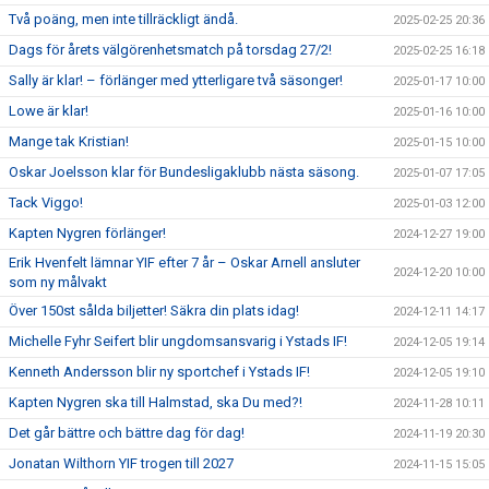
Två poäng, men inte tillräckligt ändå.
2025-02-25 20:36
Dags för årets välgörenhetsmatch på torsdag 27/2!
2025-02-25 16:18
Sally är klar! – förlänger med ytterligare två säsonger!
2025-01-17 10:00
Lowe är klar!
2025-01-16 10:00
Mange tak Kristian!
2025-01-15 10:00
Oskar Joelsson klar för Bundesligaklubb nästa säsong.
2025-01-07 17:05
Tack Viggo!
2025-01-03 12:00
Kapten Nygren förlänger!
2024-12-27 19:00
Erik Hvenfelt lämnar YIF efter 7 år – Oskar Arnell ansluter
2024-12-20 10:00
som ny målvakt
Över 150st sålda biljetter! Säkra din plats idag!
2024-12-11 14:17
Michelle Fyhr Seifert blir ungdomsansvarig i Ystads IF!
2024-12-05 19:14
Kenneth Andersson blir ny sportchef i Ystads IF!
2024-12-05 19:10
Kapten Nygren ska till Halmstad, ska Du med?!
2024-11-28 10:11
Det går bättre och bättre dag för dag!
2024-11-19 20:30
Jonatan Wilthorn YIF trogen till 2027
2024-11-15 15:05