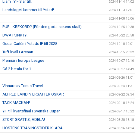
Liam i YIF 3 år till!
2024-11-14 14:02
Landslaget kommer till Ystad!
2024-11-13 17:01
2024-11-08 15:06
PUBLIKREKORD? (För den goda sakens skull)
2024-10-25 10:38
DWA PUNKTY!
2024-10-22 20:58
Oscar Carlén i Ystads IF till 2028
2024-10-18 19:01
Tuff kväll i Arenan
2024-10-15 20:32
Premiär i Europa League
2024-10-07 12:16
Gå 2 betala för 1
2024-09-27 14:49
2024-09-26 11:01
Vinnare av Trinus Travel
2024-09-24 11:31
ALFRED LANDIN ERSÄTTER OSKAR
2024-09-22 09:34
TACK MACKAN!
2024-09-18 15:24
YIF till kvartsfinal i Svenska Cupen
2024-09-17 13:22
STORT GRATTIS, ADELA!
2024-08-28 13:18
HÖSTENS TRÄNINGSTIDER KLARA!
2024-08-26 14:14