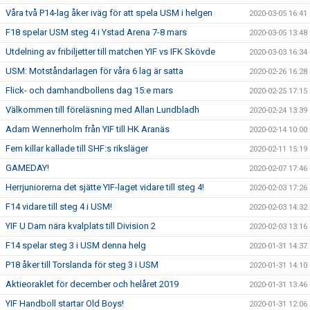
Våra två P14-lag åker iväg för att spela USM i helgen
2020-03-05 16:41
F18 spelar USM steg 4 i Ystad Arena 7-8 mars
2020-03-05 13:48
Utdelning av fribiljetter till matchen YIF vs IFK Skövde
2020-03-03 16:34
USM: Motståndarlagen för våra 6 lag är satta
2020-02-26 16:28
Flick- och damhandbollens dag 15:e mars
2020-02-25 17:15
Välkommen till föreläsning med Allan Lundbladh
2020-02-24 13:39
Adam Wennerholm från YIF till HK Aranäs
2020-02-14 10:00
Fem killar kallade till SHF:s riksläger
2020-02-11 15:19
GAMEDAY!
2020-02-07 17:46
Herrjuniorerna det sjätte YIF-laget vidare till steg 4!
2020-02-03 17:26
F14 vidare till steg 4 i USM!
2020-02-03 14:32
YIF U Dam nära kvalplats till Division 2
2020-02-03 13:16
F14 spelar steg 3 i USM denna helg
2020-01-31 14:37
P18 åker till Torslanda för steg 3 i USM
2020-01-31 14:10
Aktieoraklet för december och helåret 2019
2020-01-31 13:46
YIF Handboll startar Old Boys!
2020-01-31 12:06