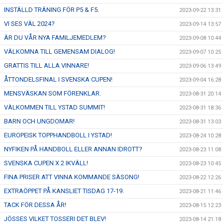
INSTÄLLD TRÄNING FÖR P5 & F5.
2023-09-22 13:31
VI SES VÄL 2024?
2023-09-14 13:57
ÄR DU VÅR NYA FAMILJEMEDLEM?
2023-09-08 10:44
VÄLKOMNA TILL GEMENSAM DIALOG!
2023-09-07 10:25
GRATTIS TILL ALLA VINNARE!
2023-09-06 13:49
ÅTTONDELSFINAL I SVENSKA CUPEN!
2023-09-04 16:28
MENSVÄSKAN SOM FÖRENKLAR.
2023-08-31 20:14
VÄLKOMMEN TILL YSTAD SUMMIT!
2023-08-31 18:36
BARN OCH UNGDOMAR!
2023-08-31 13:03
EUROPEISK TOPPHANDBOLL I YSTAD!
2023-08-24 10:28
NYFIKEN PÅ HANDBOLL ELLER ANNAN IDROTT?
2023-08-23 11:08
SVENSKA CUPEN X 2 IKVÄLL!
2023-08-23 10:45
FINA PRISER ATT VINNA KOMMANDE SÄSONG!
2023-08-22 12:26
EXTRAÖPPET PÅ KANSLIET TISDAG 17-19.
2023-08-21 11:46
TACK FÖR DESSA ÅR!
2023-08-15 12:23
JÖSSES VILKET TOSSERI DET BLEV!
2023-08-14 21:18