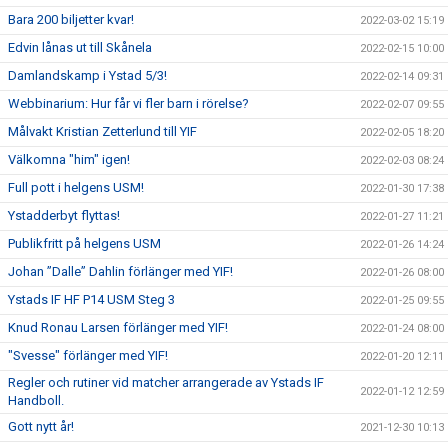
Bara 200 biljetter kvar!
2022-03-02 15:19
Edvin lånas ut till Skånela
2022-02-15 10:00
Damlandskamp i Ystad 5/3!
2022-02-14 09:31
Webbinarium: Hur får vi fler barn i rörelse?
2022-02-07 09:55
Målvakt Kristian Zetterlund till YIF
2022-02-05 18:20
Välkomna "him" igen!
2022-02-03 08:24
Full pott i helgens USM!
2022-01-30 17:38
Ystadderbyt flyttas!
2022-01-27 11:21
Publikfritt på helgens USM
2022-01-26 14:24
Johan ”Dalle” Dahlin förlänger med YIF!
2022-01-26 08:00
Ystads IF HF P14 USM Steg 3
2022-01-25 09:55
Knud Ronau Larsen förlänger med YIF!
2022-01-24 08:00
"Svesse" förlänger med YIF!
2022-01-20 12:11
Regler och rutiner vid matcher arrangerade av Ystads IF
2022-01-12 12:59
Handboll.
Gott nytt år!
2021-12-30 10:13