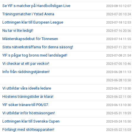
Se YIF:s matcher på Handbollsligan Live
2023-08-10 12:07
Träningsmatcher i Ystad Arena
2023-07-20 10:24
Lottningen klar till European League
2023-07-18 12:53
Nu tar vi lite ledigt!
2023-07-16 20:56
Mästerskapsdebut för Tönnesen
2023-07-14 11:55
Sista nätverksträffarna för denna säsong!
2023-07-11 22:10
YIF:s pågar tog brons med landslaget!
2023-07-08 21:54
Vi checkar ut ett par veckor!
2023-07-05 10:46
Info från räddningstjänsten!
2023-06-28 11:13
2023-06-28 10:50
Vi utbildar våra ideella ledare
2023-06-27 13:30
Höstens träningstider är klara!
2023-06-22 11:00
YIF söker tränare till P06/07.
2023-06-13 10:30
Vi utbildar inför höstsäsongen!
2023-05-31 19:59
Lottningen klar till Svenska Cupen
2023-05-24 15:50
Förlängt med stötteapparaten!
2023-05-22 15:03