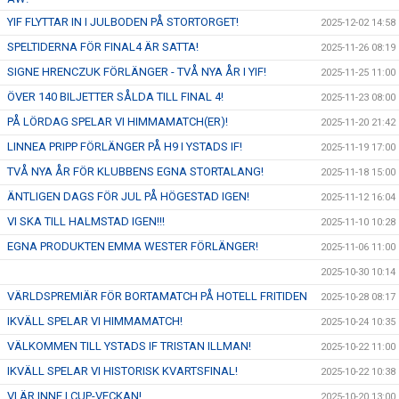
YIF FLYTTAR IN I JULBODEN PÅ STORTORGET!
2025-12-02 14:58
SPELTIDERNA FÖR FINAL4 ÄR SATTA!
2025-11-26 08:19
SIGNE HRENCZUK FÖRLÄNGER - TVÅ NYA ÅR I YIF!
2025-11-25 11:00
ÖVER 140 BILJETTER SÅLDA TILL FINAL 4!
2025-11-23 08:00
PÅ LÖRDAG SPELAR VI HIMMAMATCH(ER)!
2025-11-20 21:42
LINNEA PRIPP FÖRLÄNGER PÅ H9 I YSTADS IF!
2025-11-19 17:00
TVÅ NYA ÅR FÖR KLUBBENS EGNA STORTALANG!
2025-11-18 15:00
ÄNTLIGEN DAGS FÖR JUL PÅ HÖGESTAD IGEN!
2025-11-12 16:04
VI SKA TILL HALMSTAD IGEN!!!
2025-11-10 10:28
EGNA PRODUKTEN EMMA WESTER FÖRLÄNGER!
2025-11-06 11:00
2025-10-30 10:14
VÄRLDSPREMIÄR FÖR BORTAMATCH PÅ HOTELL FRITIDEN
2025-10-28 08:17
IKVÄLL SPELAR VI HIMMAMATCH!
2025-10-24 10:35
VÄLKOMMEN TILL YSTADS IF TRISTAN ILLMAN!
2025-10-22 11:00
IKVÄLL SPELAR VI HISTORISK KVARTSFINAL!
2025-10-22 10:38
VI ÄR INNE I CUP-VECKAN!
2025-10-20 13:00