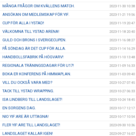
MÅNGA FRÅGOR OM KVÄLLENS MATCH.
2023-11-30 10:38
ANSÖKAN OM MEDLEMSKAP FÖR YIF.
2023-11-21 19:56
CUP FÖR ALLA I YSTAD!
2023-11-19 20:47
VÄLKOMNA TILL YSTAD ARENA!
2023-11-18 20:40
GULD OCH BRONS I SVERIGECUPEN.
2023-11-16 08:27
PÅ SÖNDAG ÄR DET CUP FÖR ALLA.
2023-11-14 16:29
HANDBOLLSFABRIK PÅ HÖGVARV!
2023-11-10 13:48
REGIONALA TRÄNINGSDAGAR FÖR U17!
2023-11-09 16:33
BOKA ER KONFERENS PÅ HIMMAPLAN.
2023-11-03 09:40
VILL DU OCKSÅ VARA MED?
2023-10-27 07:45
TACK TILL YSTAD WRAPPING.
2023-10-27 06:33
ISA LINDBERG TILL LANDSLAGET!
2023-10-24 18:45
EN SORGENS DAG.
2023-10-17 12:17
NIO YIF:ARE ÄR UTTAGNA!
2023-10-17 10:54
FLER YIF:ARE TILL LANDSLAGET!
2023-09-30 10:36
LANDSLAGET KALLAR IGEN!
2023-09-27 16:07