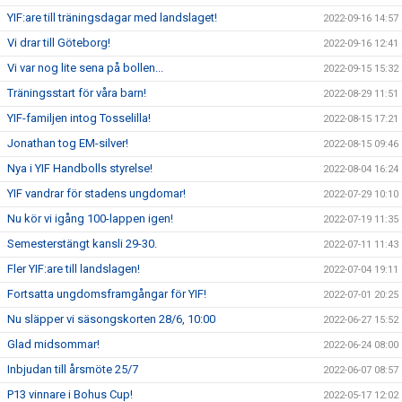
YIF:are till träningsdagar med landslaget!
2022-09-16 14:57
Vi drar till Göteborg!
2022-09-16 12:41
Vi var nog lite sena på bollen...
2022-09-15 15:32
Träningsstart för våra barn!
2022-08-29 11:51
YIF-familjen intog Tosselilla!
2022-08-15 17:21
Jonathan tog EM-silver!
2022-08-15 09:46
Nya i YIF Handbolls styrelse!
2022-08-04 16:24
YIF vandrar för stadens ungdomar!
2022-07-29 10:10
Nu kör vi igång 100-lappen igen!
2022-07-19 11:35
Semesterstängt kansli 29-30.
2022-07-11 11:43
Fler YIF:are till landslagen!
2022-07-04 19:11
Fortsatta ungdomsframgångar för YIF!
2022-07-01 20:25
Nu släpper vi säsongskorten 28/6, 10:00
2022-06-27 15:52
Glad midsommar!
2022-06-24 08:00
Inbjudan till årsmöte 25/7
2022-06-07 08:57
P13 vinnare i Bohus Cup!
2022-05-17 12:02