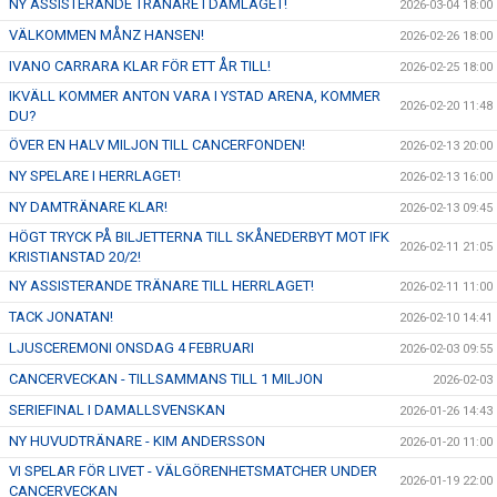
NY ASSISTERANDE TRÄNARE I DAMLAGET!
2026-03-04 18:00
VÄLKOMMEN MÅNZ HANSEN!
2026-02-26 18:00
IVANO CARRARA KLAR FÖR ETT ÅR TILL!
2026-02-25 18:00
IKVÄLL KOMMER ANTON VARA I YSTAD ARENA, KOMMER
2026-02-20 11:48
DU?
ÖVER EN HALV MILJON TILL CANCERFONDEN!
2026-02-13 20:00
NY SPELARE I HERRLAGET!
2026-02-13 16:00
NY DAMTRÄNARE KLAR!
2026-02-13 09:45
HÖGT TRYCK PÅ BILJETTERNA TILL SKÅNEDERBYT MOT IFK
2026-02-11 21:05
KRISTIANSTAD 20/2!
NY ASSISTERANDE TRÄNARE TILL HERRLAGET!
2026-02-11 11:00
TACK JONATAN!
2026-02-10 14:41
LJUSCEREMONI ONSDAG 4 FEBRUARI
2026-02-03 09:55
CANCERVECKAN - TILLSAMMANS TILL 1 MILJON
2026-02-03
SERIEFINAL I DAMALLSVENSKAN
2026-01-26 14:43
NY HUVUDTRÄNARE - KIM ANDERSSON
2026-01-20 11:00
VI SPELAR FÖR LIVET - VÄLGÖRENHETSMATCHER UNDER
2026-01-19 22:00
CANCERVECKAN