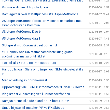
Tolv talanger får kontrakt - vi startar presentationerna idag
2020-04-17 11:29
Vi önskar dig en riktigt glad påsk!
2020-04-08 11:57
Damlaget tar över stafettpinnen i #SlutspelMotCorona
2020-04-07 09:41
#SlutspelMotCorona fortsätter! Vi startar samarbete med
2020-04-01 12:03
Hireq och Ystads Kommun
#SlutspelMotCorona Dag 6
2020-03-30 10:07
#SlutspelMotCorona dag 3
2020-03-27 11:46
Slutspelet mot Coronaviruset börjar nu!
2020-03-25 15:37
YIF, Hemrex och ICA startar samarbete kring gratis
2020-03-20 16:15
utkörning av matvaror till äldre!
Tack till alla YIF:are och YIF-supporters
2020-03-18 17:28
Handbollsligan: Sista omgången och SM-slutspelet ställs
2020-03-17 13:09
in
Med anledning av coronaviruset
2020-03-13 10:30
Uppdatering: VIKTIG INFO inför matchen YIF vs IFK Skövde
2020-03-11 19:30
Idag startar vi insamlingen till Barncancerfonden
2020-03-11 10:59
Damjuniorerna slutade bland de 16 bästa i USM
2020-03-09 13:44
Gratis biljetter till matchen YIF vs IFK Skövde
2020-03-09 10:55