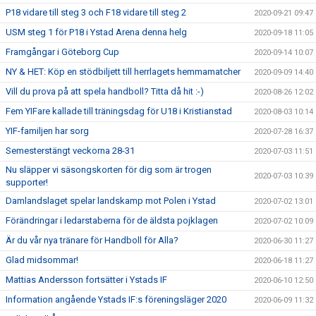
P18 vidare till steg 3 och F18 vidare till steg 2
2020-09-21 09:47
USM steg 1 för P18 i Ystad Arena denna helg
2020-09-18 11:05
Framgångar i Göteborg Cup
2020-09-14 10:07
NY & HET: Köp en stödbiljett till herrlagets hemmamatcher
2020-09-09 14:40
Vill du prova på att spela handboll? Titta då hit :-)
2020-08-26 12:02
Fem YIFare kallade till träningsdag för U18 i Kristianstad
2020-08-03 10:14
YIF-familjen har sorg
2020-07-28 16:37
Semesterstängt veckorna 28-31
2020-07-03 11:51
Nu släpper vi säsongskorten för dig som är trogen
2020-07-03 10:39
supporter!
Damlandslaget spelar landskamp mot Polen i Ystad
2020-07-02 13:01
Förändringar i ledarstaberna för de äldsta pojklagen
2020-07-02 10:09
Är du vår nya tränare för Handboll för Alla?
2020-06-30 11:27
Glad midsommar!
2020-06-18 11:27
Mattias Andersson fortsätter i Ystads IF
2020-06-10 12:50
Information angående Ystads IF:s föreningsläger 2020
2020-06-09 11:32