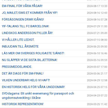
EM-FINAL FÖR VÅRA PÅGAR!
2024-08-17 13:33
JO, MAILET/SMS:ET KOMMER FRÅN YIF!
2024-08-16 12:43
FÖRSÄSONGEN DRAR IGÅNG!
2024-08-16 07:28
YIF-TALANG TILL FC BARCELONA!
2024-07-29 11:00
LINDSKOG ANDERSSON FYLLER ÅR!
2024-07-21 09:49
VI HÅLLER LITE LEDIGT.
2024-07-15 08:00
INBJUDAN TILL ÅRSMÖTE
2024-06-25 09:00
LÄS MER OM SVERIGES ROLIGASTE TJÄNST!
2024-06-10 16:46
NU SLÄPPER VI DE SISTA BILJETTERNA!
2024-05-16 09:59
PRESSMEDDELANDE.
2024-05-07 17:00
DET ÄR DAGS FÖR SM-FINAL!
2024-05-06 21:17
VILKEN UNDERBAR HELG VI HAFT!
2024-04-29 12:58
EN HISTORISK HELG FÖR VÅRA UNGDOMAR!
2024-04-25 07:15
SYDdagarna: Ett unikt evenemang för parasport och
2024-04-23 07:22
ungdomsutveckling i Skåne
HISTORISK REPRESENTATION!
2024-03-25 11:42