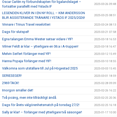
Oscar Carlén ny förbundskapten för ligalandslaget –
2025-03-26 09:48
fortsätter parallellt med Ystads IF
LEGENDEN KLIVER IN I EN NY ROLL – KIM ANDERSSON
2025-03-25 08:51
BLIR ASSISTERANDE TRÄNARE I YSTADS IF 2025/2026!
Vinnare i Trinus Travel reselotteri
2025-03-24 08:13
Dags för slutspel!
2025-03-21 07:58
Egna talangen Emma Wester satsar vidare i YIF!
2025-03-18 16:53
Vilmer Feldt är klar – ytterligare en 06:a i A-truppen!
2025-03-18 16:47
Melvin Seifert förlänger med YIF!
2025-03-12 15:49
Hanna Popaja förlänger med YIF!
2025-03-10 18:55
Välkomna som utställare till Jul på Högestad 2025
2025-03-03 15:45
SERIESEGER!
2025-03-01 18:59
2969 TACK!
2025-02-28 09:09
Imorgon smäller det!
2025-02-26 16:22
Två poäng, men inte tillräckligt ändå.
2025-02-25 20:36
Dags för årets välgörenhetsmatch på torsdag 27/2!
2025-02-25 16:18
Sally är klar! – förlänger med ytterligare två säsonger!
2025-01-17 10:00