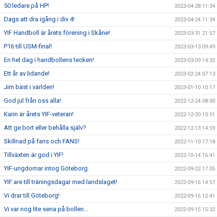
50 ledare på HP!
2023-04-28 11:34
Dags att dra igång i div 4!
2023-04-24 11:34
YIF Handboll är årets förening i Skåne!
2023-03-31 21:57
P16 till USM-final!
2023-03-13 09:49
En hel dag i handbollens tecken!
2023-03-09 14:32
Ett år av lidande!
2023-02-24 07:13
Jim bäst i världen!
2023-01-10 10:17
God jul från oss alla!
2022-12-24 08:00
Karin är årets YIF-veteran!
2022-12-20 10:51
Att ge bort eller behålla själv?
2022-12-13 14:59
Skillnad på fans och FANS!
2022-11-10 17:18
Tillväxten är god i YIF!
2022-10-14 16:41
YIF-ungdomar intog Göteborg
2022-09-22 17:05
YIF:are till träningsdagar med landslaget!
2022-09-16 14:57
Vi drar till Göteborg!
2022-09-16 12:41
Vi var nog lite sena på bollen...
2022-09-15 15:32