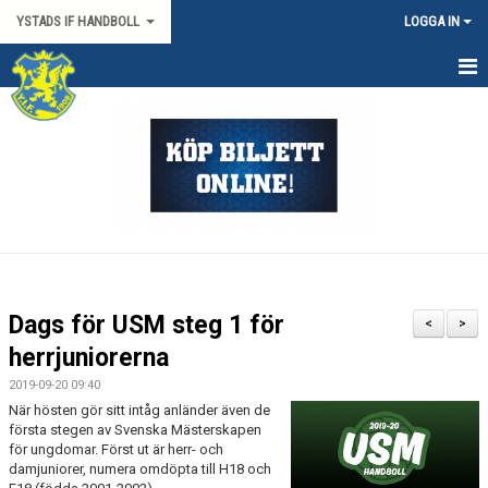
YSTADS IF HANDBOLL
LOGGA IN
HEM
OM KLUBBEN
KONTAKT
BILJETTER/SÄSONGSKORT
PARTNERS
Dags för USM steg 1 för
<
>
MATCHER
herrjuniorerna
2019-09-20 09:40
HYRA HIMMAPLAN
När hösten gör sitt intåg anländer även de
första stegen av Svenska Mästerskapen
ÖVRIGT
för ungdomar. Först ut är herr- och
damjuniorer, numera omdöpta till H18 och