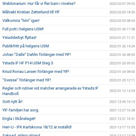
Webbinarium: Hur får vi fler barn i rörelse?
2022-02-07 09:55
Målvakt Kristian Zetterlund till YIF
2022-02-05 18:20
Välkomna "him" igen!
2022-02-03 08:24
Full pott i helgens USM!
2022-01-30 17:38
Ystadderbyt flyttas!
2022-01-27 11:21
Publikfritt på helgens USM
2022-01-26 14:24
Johan ”Dalle” Dahlin förlänger med YIF!
2022-01-26 08:00
Ystads IF HF P14 USM Steg 3
2022-01-25 09:55
Knud Ronau Larsen förlänger med YIF!
2022-01-24 08:00
"Svesse" förlänger med YIF!
2022-01-20 12:11
Regler och rutiner vid matcher arrangerade av Ystads IF
2022-01-12 12:59
Handboll.
Gott nytt år!
2021-12-30 10:13
YIF-familjen har sorg.
2021-12-27 16:28
Engla i Skånelaget!
2021-12-21 10:31
Herr-U - IFK Karlskrona 18/12 är inställd!
2021-12-17 15:33
Saknad, aldrig glömd.
2021-12-17 13:38