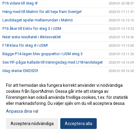
P16 vidare till steg 4!
2020-01-20 08:37
Häng med till Malmö för att heja fram Sverige!
2020-01-17 11:31
Landslaget spelar mellanrundan i Malmö
2020-01-16 15:10
P16 åker till Eslöv för steg 3 i USM
2020-01-15 13:23
Näst sista resultatet i Aktieoraklet
2020-01-13 16:56
F18 klara för steg 4 i USM!
2020-01-13 15:00
Bägge P14-lagen blev gruppettor i USM steg 3
2020-01-13 11:20
Sex YIF-pågar kallade till träningsdag med U18-landslaget
2020-01-10 16:09
Idag startar EM2020!
2020-01-09 16:50
Två YIF:are till landslagsläger med U20-landslaget
2020-01-08 15:25
För att hemsidan ska fungera korrekt använder vi nödvändiga
USM: Tre grupper avgörs i Ystad Arena kommande helg
2020-01-07 16:45
cookies från SportAdmin. Dessa går inte att stänga av.
Anmälan till YIF Handboll Camp är öppen
2020-01-03 12:57
Föreningen kan också använda frivilliga cookies, t.ex. för statistik
eller marknadsföring. Du väljer själv om du vill acceptera dessa.
Gott Nytt År
2019-12-31 06:30
Anpassa dina val
Flera ungdomslag spelar finaler idag
2019-12-30 09:15
Vi önskar dig en God Jul
2019-12-23 13:53
Acceptera nödvändiga
Acceptera alla
White Angels önskar förstärkning
2019-12-18 17:16