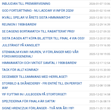
INBJUDAN TILL PREMIÄRVISNING
2026-01-07 13:06
GOD FORTSÄTTNING - NU LADDAR VI INFÖR 2026!
2026-01-02 10:44
IKVÄLL SPELAR VI ÅRETS SISTA HIMMAMATCH!
2025-12-30 13:15
REUNION I 1908-BAREN!
2025-12-29 14:39
SE DAGENS BORTAMATCH TILL RABATTERAT PRIS!
2025-12-27 09:33
SISTA DAGEN ATT KÖPA BILJETTER TILL FINAL 4 VIA OSS!
2025-12-20 07:00
JULSTÄNGT PÅ KANSLIET!
2025-12-19 16:00
STENMALM KVAR I MUREN, VI FÖRLÄNGER MED VÅR
2025-12-18 19:05
FÖRSVARSGENERAL!
HIMMAMATCH OCH VIKTIGT SAMTAL I 1908-BAREN!
2025-12-17 12:54
TACK FÖR ALLT KONRAD!
2025-12-15 20:00
DECEMBER TILLSAMMANS MED HERRLAGET!
2025-12-09 21:07
STORBILD & SKÅNEDERBY - FRI ENTRÉ TILL EN PERFEKT
2025-12-08 13:08
AW!
YIF FLYTTAR IN I JULBODEN PÅ STORTORGET!
2025-12-02 14:58
SPELTIDERNA FÖR FINAL4 ÄR SATTA!
2025-11-26 08:19
SIGNE HRENCZUK FÖRLÄNGER - TVÅ NYA ÅR I YIF!
2025-11-25 11:00