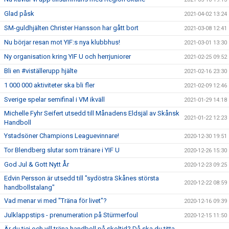
Glad påsk
2021-04-02 13:24
SM-guldhjälten Christer Hansson har gått bort
2021-03-08 12:41
Nu börjar resan mot YIF:s nya klubbhus!
2021-03-01 13:30
Ny organisation kring YIF U och herrjuniorer
2021-02-25 09:52
Bli en #viställerupp hjälte
2021-02-16 23:30
1 000 000 aktiviteter ska bli fler
2021-02-09 12:46
Sverige spelar semifinal i VM ikväll
2021-01-29 14:18
Michelle Fyhr Seifert utsedd till Månadens Eldsjäl av Skånsk
2021-01-22 12:23
Handboll
Ystadsöner Champions Leaguevinnare!
2020-12-30 19:51
Tor Blendberg slutar som tränare i YIF U
2020-12-26 15:30
God Jul & Gott Nytt År
2020-12-23 09:25
Edvin Persson är utsedd till "sydöstra Skånes största
2020-12-22 08:59
handbollstalang"
Vad menar vi med "Träna för livet"?
2020-12-16 09:39
Julklappstips - prenumeration på Stürmerfoul
2020-12-15 11:50
Är du tjej och vill träna handboll på skoltid? Då ska du titta