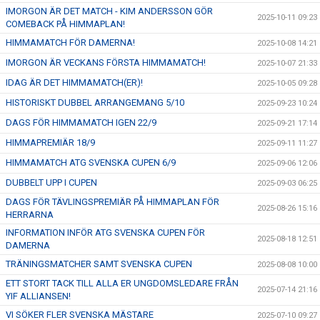
IMORGON ÄR DET MATCH - KIM ANDERSSON GÖR
2025-10-11 09:23
COMEBACK PÅ HIMMAPLAN!
HIMMAMATCH FÖR DAMERNA!
2025-10-08 14:21
IMORGON ÄR VECKANS FÖRSTA HIMMAMATCH!
2025-10-07 21:33
IDAG ÄR DET HIMMAMATCH(ER)!
2025-10-05 09:28
HISTORISKT DUBBEL ARRANGEMANG 5/10
2025-09-23 10:24
DAGS FÖR HIMMAMATCH IGEN 22/9
2025-09-21 17:14
HIMMAPREMIÄR 18/9
2025-09-11 11:27
HIMMAMATCH ATG SVENSKA CUPEN 6/9
2025-09-06 12:06
DUBBELT UPP I CUPEN
2025-09-03 06:25
DAGS FÖR TÄVLINGSPREMIÄR PÅ HIMMAPLAN FÖR
2025-08-26 15:16
HERRARNA
INFORMATION INFÖR ATG SVENSKA CUPEN FÖR
2025-08-18 12:51
DAMERNA
TRÄNINGSMATCHER SAMT SVENSKA CUPEN
2025-08-08 10:00
ETT STORT TACK TILL ALLA ER UNGDOMSLEDARE FRÅN
2025-07-14 21:16
YIF ALLIANSEN!
VI SÖKER FLER SVENSKA MÄSTARE
2025-07-10 09:27