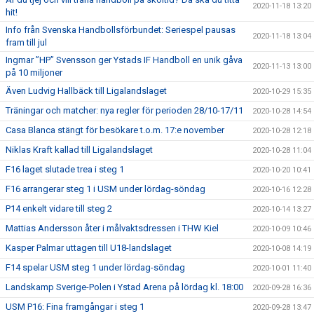
2020-11-18 13:20
hit!
Info från Svenska Handbollsförbundet: Seriespel pausas
2020-11-18 13:04
fram till jul
Ingmar ”HP” Svensson ger Ystads IF Handboll en unik gåva
2020-11-13 13:00
på 10 miljoner
Även Ludvig Hallbäck till Ligalandslaget
2020-10-29 15:35
Träningar och matcher: nya regler för perioden 28/10-17/11
2020-10-28 14:54
Casa Blanca stängt för besökare t.o.m. 17:e november
2020-10-28 12:18
Niklas Kraft kallad till Ligalandslaget
2020-10-28 11:04
F16 laget slutade trea i steg 1
2020-10-20 10:41
F16 arrangerar steg 1 i USM under lördag-söndag
2020-10-16 12:28
P14 enkelt vidare till steg 2
2020-10-14 13:27
Mattias Andersson åter i målvaktsdressen i THW Kiel
2020-10-09 10:46
Kasper Palmar uttagen till U18-landslaget
2020-10-08 14:19
F14 spelar USM steg 1 under lördag-söndag
2020-10-01 11:40
Landskamp Sverige-Polen i Ystad Arena på lördag kl. 18:00
2020-09-28 16:36
USM P16: Fina framgångar i steg 1
2020-09-28 13:47