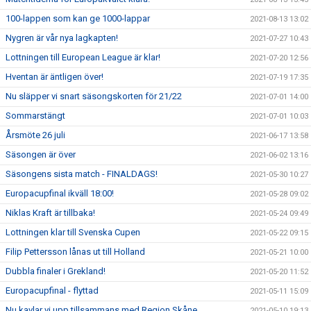
100-lappen som kan ge 1000-lappar
2021-08-13 13:02
Nygren är vår nya lagkapten!
2021-07-27 10:43
Lottningen till European League är klar!
2021-07-20 12:56
Hventan är äntligen över!
2021-07-19 17:35
Nu släpper vi snart säsongskorten för 21/22
2021-07-01 14:00
Sommarstängt
2021-07-01 10:03
Årsmöte 26 juli
2021-06-17 13:58
Säsongen är över
2021-06-02 13:16
Säsongens sista match - FINALDAGS!
2021-05-30 10:27
Europacupfinal ikväll 18:00!
2021-05-28 09:02
Niklas Kraft är tillbaka!
2021-05-24 09:49
Lottningen klar till Svenska Cupen
2021-05-22 09:15
Filip Pettersson lånas ut till Holland
2021-05-21 10:00
Dubbla finaler i Grekland!
2021-05-20 11:52
Europacupfinal - flyttad
2021-05-11 15:09
Nu kavlar vi upp tillsammans med Region Skåne
2021-05-10 19:13