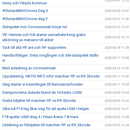
2020-04-01 12:03
Hireq och Ystads Kommun
#SlutspelMotCorona Dag 6
2020-03-30 10:07
#SlutspelMotCorona dag 3
2020-03-27 11:46
Slutspelet mot Coronaviruset börjar nu!
2020-03-25 15:37
YIF, Hemrex och ICA startar samarbete kring gratis
2020-03-20 16:15
utkörning av matvaror till äldre!
Tack till alla YIF:are och YIF-supporters
2020-03-18 17:28
Handbollsligan: Sista omgången och SM-slutspelet ställs
2020-03-17 13:09
in
Med anledning av coronaviruset
2020-03-13 10:30
Uppdatering: VIKTIG INFO inför matchen YIF vs IFK Skövde
2020-03-11 19:30
Idag startar vi insamlingen till Barncancerfonden
2020-03-11 10:59
Damjuniorerna slutade bland de 16 bästa i USM
2020-03-09 13:44
Gratis biljetter till matchen YIF vs IFK Skövde
2020-03-09 10:55
Våra två P14-lag åker iväg för att spela USM i helgen
2020-03-05 16:41
F18 spelar USM steg 4 i Ystad Arena 7-8 mars
2020-03-05 13:48
Utdelning av fribiljetter till matchen YIF vs IFK Skövde
2020-03-03 16:34