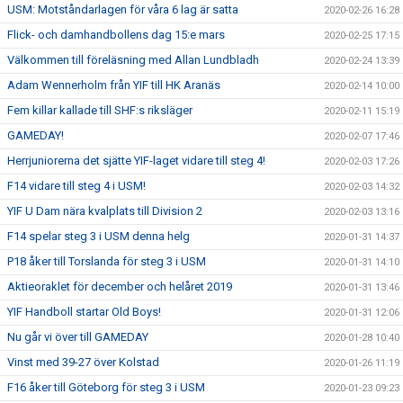
USM: Motståndarlagen för våra 6 lag är satta
2020-02-26 16:28
Flick- och damhandbollens dag 15:e mars
2020-02-25 17:15
Välkommen till föreläsning med Allan Lundbladh
2020-02-24 13:39
Adam Wennerholm från YIF till HK Aranäs
2020-02-14 10:00
Fem killar kallade till SHF:s riksläger
2020-02-11 15:19
GAMEDAY!
2020-02-07 17:46
Herrjuniorerna det sjätte YIF-laget vidare till steg 4!
2020-02-03 17:26
F14 vidare till steg 4 i USM!
2020-02-03 14:32
YIF U Dam nära kvalplats till Division 2
2020-02-03 13:16
F14 spelar steg 3 i USM denna helg
2020-01-31 14:37
P18 åker till Torslanda för steg 3 i USM
2020-01-31 14:10
Aktieoraklet för december och helåret 2019
2020-01-31 13:46
YIF Handboll startar Old Boys!
2020-01-31 12:06
Nu går vi över till GAMEDAY
2020-01-28 10:40
Vinst med 39-27 över Kolstad
2020-01-26 11:19
F16 åker till Göteborg för steg 3 i USM
2020-01-23 09:23