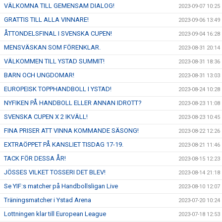
VÄLKOMNA TILL GEMENSAM DIALOG!
2023-09-07 10:25
GRATTIS TILL ALLA VINNARE!
2023-09-06 13:49
ÅTTONDELSFINAL I SVENSKA CUPEN!
2023-09-04 16:28
MENSVÄSKAN SOM FÖRENKLAR.
2023-08-31 20:14
VÄLKOMMEN TILL YSTAD SUMMIT!
2023-08-31 18:36
BARN OCH UNGDOMAR!
2023-08-31 13:03
EUROPEISK TOPPHANDBOLL I YSTAD!
2023-08-24 10:28
NYFIKEN PÅ HANDBOLL ELLER ANNAN IDROTT?
2023-08-23 11:08
SVENSKA CUPEN X 2 IKVÄLL!
2023-08-23 10:45
FINA PRISER ATT VINNA KOMMANDE SÄSONG!
2023-08-22 12:26
EXTRAÖPPET PÅ KANSLIET TISDAG 17-19.
2023-08-21 11:46
TACK FÖR DESSA ÅR!
2023-08-15 12:23
JÖSSES VILKET TOSSERI DET BLEV!
2023-08-14 21:18
Se YIF:s matcher på Handbollsligan Live
2023-08-10 12:07
Träningsmatcher i Ystad Arena
2023-07-20 10:24
Lottningen klar till European League
2023-07-18 12:53