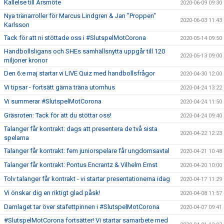
Kallelse till Årsmöte
2020-06-09 09:30
Nya tränarroller för Marcus Lindgren & Jan "Proppen"
2020-06-03 11:43
Karlsson
Tack för att ni stöttade oss i #SlutspelMotCorona
2020-05-14 09:50
Handbollsligans och SHEs samhällsnytta uppgår till 120
2020-05-13 09:00
miljoner kronor
Den 6:e maj startar vi LIVE Quiz med handbollsfrågor
2020-04-30 12:00
Vi tipsar - fortsätt gärna träna utomhus
2020-04-24 13:22
Vi summerar #SlutspelMotCorona
2020-04-24 11:50
Gräsroten: Tack för att du stöttar oss!
2020-04-24 09:40
Talanger får kontrakt: dags att presentera de två sista
2020-04-22 12:23
spelarna
Talanger får kontrakt: fem juniorspelare får ungdomsavtal
2020-04-21 10:48
Talanger får kontrakt: Pontus Encrantz & Vilhelm Ernst
2020-04-20 10:00
Tolv talanger får kontrakt - vi startar presentationerna idag
2020-04-17 11:29
Vi önskar dig en riktigt glad påsk!
2020-04-08 11:57
Damlaget tar över stafettpinnen i #SlutspelMotCorona
2020-04-07 09:41
#SlutspelMotCorona fortsätter! Vi startar samarbete med