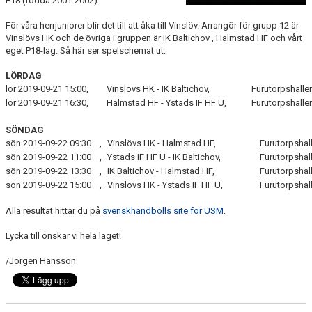
F18 (födda 2001-2002).
YIF:S NOSTALGOTEK
För våra herrjuniorer blir det till att åka till Vinslöv. Arrangör för grupp 12 är
MEDLEMSKAP
Vinslövs HK och de övriga i gruppen är IK Baltichov , Halmstad HF och vårt
eget P18-lag. Så här ser spelschemat ut:
LÖRDAG
lör 2019-09-21 15:00,
Vinslövs HK - IK Baltichov,
Furutorpshalle
lör 2019-09-21 16:30,
Halmstad HF - Ystads IF HF U,
Furutorpshalle
SÖNDAG
sön 2019-09-22 09:30
,
Vinslövs HK - Halmstad HF,
Furutorpshal
sön 2019-09-22 11:00
,
Ystads IF HF U - IK Baltichov,
Furutorpshal
sön 2019-09-22 13:30
,
IK Baltichov - Halmstad HF,
Furutorpshal
sön 2019-09-22 15:00
,
Vinslövs HK - Ystads IF HF U,
Furutorpshal
Alla resultat hittar du på
svenskhandbolls site för USM
.
Lycka till önskar vi hela laget!
/Jörgen Hansson