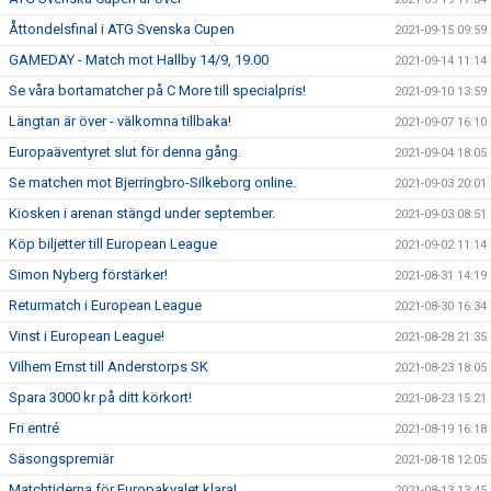
Åttondelsfinal i ATG Svenska Cupen
2021-09-15 09:59
GAMEDAY - Match mot Hallby 14/9, 19.00
2021-09-14 11:14
Se våra bortamatcher på C More till specialpris!
2021-09-10 13:59
Längtan är över - välkomna tillbaka!
2021-09-07 16:10
Europaäventyret slut för denna gång.
2021-09-04 18:05
Se matchen mot Bjerringbro-Silkeborg online.
2021-09-03 20:01
Kiosken i arenan stängd under september.
2021-09-03 08:51
Köp biljetter till European League
2021-09-02 11:14
Simon Nyberg förstärker!
2021-08-31 14:19
Returmatch i European League
2021-08-30 16:34
Vinst i European League!
2021-08-28 21:35
Vilhem Ernst till Anderstorps SK
2021-08-23 18:05
Spara 3000 kr på ditt körkort!
2021-08-23 15:21
Fri entré
2021-08-19 16:18
Säsongspremiär
2021-08-18 12:05
Matchtiderna för Europakvalet klara!
2021-08-13 13:45