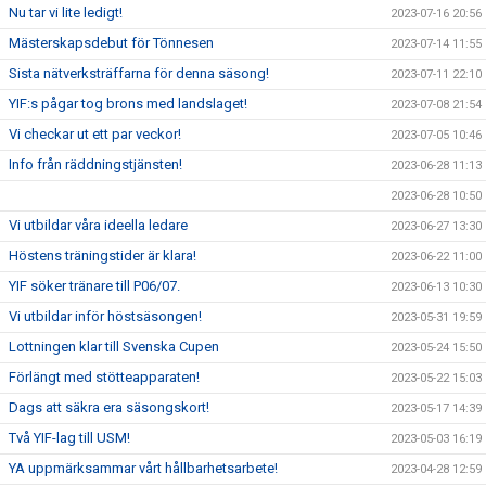
Nu tar vi lite ledigt!
2023-07-16 20:56
Mästerskapsdebut för Tönnesen
2023-07-14 11:55
Sista nätverksträffarna för denna säsong!
2023-07-11 22:10
YIF:s pågar tog brons med landslaget!
2023-07-08 21:54
Vi checkar ut ett par veckor!
2023-07-05 10:46
Info från räddningstjänsten!
2023-06-28 11:13
2023-06-28 10:50
Vi utbildar våra ideella ledare
2023-06-27 13:30
Höstens träningstider är klara!
2023-06-22 11:00
YIF söker tränare till P06/07.
2023-06-13 10:30
Vi utbildar inför höstsäsongen!
2023-05-31 19:59
Lottningen klar till Svenska Cupen
2023-05-24 15:50
Förlängt med stötteapparaten!
2023-05-22 15:03
Dags att säkra era säsongskort!
2023-05-17 14:39
Två YIF-lag till USM!
2023-05-03 16:19
YA uppmärksammar vårt hållbarhetsarbete!
2023-04-28 12:59