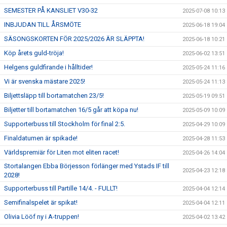
SEMESTER PÅ KANSLIET V30-32
2025-07-08 10:13
INBJUDAN TILL ÅRSMÖTE
2025-06-18 19:04
SÄSONGSKORTEN FÖR 2025/2026 ÄR SLÄPPTA!
2025-06-18 10:21
Köp årets guld-tröja!
2025-06-02 13:51
Helgens guldfirande i hålltider!
2025-05-24 11:16
Vi är svenska mästare 2025!
2025-05-24 11:13
Biljettsläpp till bortamatchen 23/5!
2025-05-19 09:51
Biljetter till bortamatchen 16/5 går att köpa nu!
2025-05-09 10:09
Supporterbuss till Stockholm för final 2:5.
2025-04-29 10:09
Finaldatumen är spikade!
2025-04-28 11:53
Världspremiär för Liten mot eliten racet!
2025-04-26 14:04
Stortalangen Ebba Börjesson förlänger med Ystads IF till
2025-04-23 12:18
2028!
Supporterbuss till Partille 14/4. - FULLT!
2025-04-04 12:14
Semifinalspelet är spikat!
2025-04-04 12:11
Olivia Lööf ny i A-truppen!
2025-04-02 13:42