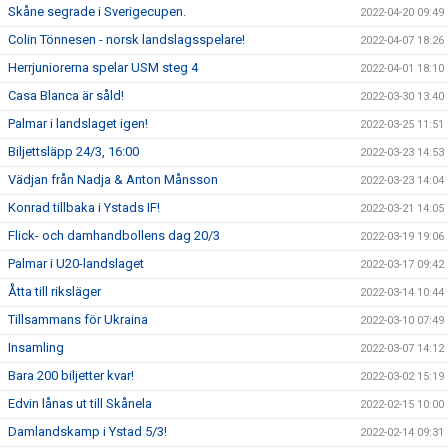
Skåne segrade i Sverigecupen.
2022-04-20 09:49
Colin Tönnesen - norsk landslagsspelare!
2022-04-07 18:26
Herrjuniorerna spelar USM steg 4
2022-04-01 18:10
Casa Blanca är såld!
2022-03-30 13:40
Palmar i landslaget igen!
2022-03-25 11:51
Biljettsläpp 24/3, 16:00
2022-03-23 14:53
Vädjan från Nadja & Anton Månsson
2022-03-23 14:04
Konrad tillbaka i Ystads IF!
2022-03-21 14:05
Flick- och damhandbollens dag 20/3
2022-03-19 19:06
Palmar i U20-landslaget
2022-03-17 09:42
Åtta till riksläger
2022-03-14 10:44
Tillsammans för Ukraina
2022-03-10 07:49
Insamling
2022-03-07 14:12
Bara 200 biljetter kvar!
2022-03-02 15:19
Edvin lånas ut till Skånela
2022-02-15 10:00
Damlandskamp i Ystad 5/3!
2022-02-14 09:31