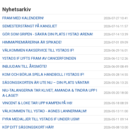
Nyhetsarkiv
FRAM MED KALENDERN!
2026-07-27 10:41
SEMESTERSTÄNGT PÅ KANSLIET
2026-07-16 11:57
GÖR SOM GRIPEN - SÄKRA DIN PLATS I YSTAD ARENA!
2026-07-14 13:39
HIMMAPREMIÄRERNA ÄR SPIKADE!
2026-07-01 09:09
VÄLKOMMEN KAKSERVICE TILL YSTADS IF!
2026-06-29 16:01
YSTADS IF LYFTS FRAM AV CANCERFONDEN
2026-06-12 12:26
INBJUDAN TILL ÅRSMÖTE!
2026-06-09 08:49
KOM OCH BÖRJA SPELA HANDBOLL I YSTADS IF!
2026-05-28 14:55
SÄSONGSKORTEN ÄR UTE NU – DIN PLATS VÄNTAR
2026-05-26 13:25
NIU-TALANGERNA TAR KLIVET, AMANDA & TINDRA UPP I
2026-05-20 18:00
A-LAGET!
VINCENT & LOKE TAR UPP KAMPEN PÅ H6!
2026-05-18 08:59
VÄLKOMMEN TILL YSTAD - AGNES LANNERMALM!
2026-05-13 11:00
FYRA MEDALJER TILL YSTADS IF UNDER USM!
2026-05-11 09:14
KÖP DITT SÄSONGSKORT HÄR!
2026-05-08 10:00