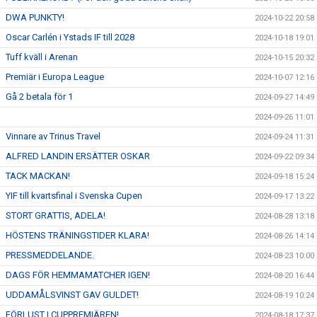
DWA PUNKTY!
2024-10-22 20:58
Oscar Carlén i Ystads IF till 2028
2024-10-18 19:01
Tuff kväll i Arenan
2024-10-15 20:32
Premiär i Europa League
2024-10-07 12:16
Gå 2 betala för 1
2024-09-27 14:49
2024-09-26 11:01
Vinnare av Trinus Travel
2024-09-24 11:31
ALFRED LANDIN ERSÄTTER OSKAR
2024-09-22 09:34
TACK MACKAN!
2024-09-18 15:24
YIF till kvartsfinal i Svenska Cupen
2024-09-17 13:22
STORT GRATTIS, ADELA!
2024-08-28 13:18
HÖSTENS TRÄNINGSTIDER KLARA!
2024-08-26 14:14
PRESSMEDDELANDE.
2024-08-23 10:00
DAGS FÖR HEMMAMATCHER IGEN!
2024-08-20 16:44
UDDAMÅLSVINST GAV GULDET!
2024-08-19 10:24
FÖRLUST I CUPPREMIÄREN!
2024-08-18 17:37