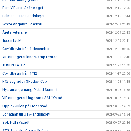
Fem YIF:are i Skånelaget
2021-12-16 12:56
Palmar till Ligalandslaget
2021-12-15 11:44
White Angels till derbyt!
2021-12-09 20:49
Årets veteraner
2021-12-09 20:43
Tusen tack!
2021-12-09 20:41
Covidbevis från 1 december!
2021-12-01 08:36
YIF arrangerar landskamp i Ystad!
2021-11-30 12:40
TUSEN TACK!
2021-11-23 11:03
Covidbevis från 1/12
2021-11-17 20:06
P12 segrade i Skadevi Cup
2021-11-08 11:48
Nytt arrangemang: Ystad Summit!
2021-10-28 16:35
YIF arrangerar Ungdoms-SM i Ystad
2021-10-07 15:16
Upplev Julen på Högestad
2021-10-05 14:19
Jonathan till U17-landslaget!
2021-09-28 16:34
Sök NUI i Ystad!
2021-09-27 20:46
ATG Svenska Cupen är över
2021-09-19 17:34