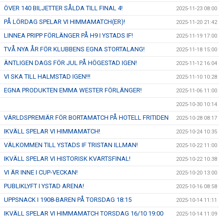
ÖVER 140 BILJETTER SÅLDA TILL FINAL 4!
2025-11-23 08:00
PÅ LÖRDAG SPELAR VI HIMMAMATCH(ER)!
2025-11-20 21:42
LINNEA PRIPP FÖRLÄNGER PÅ H9 I YSTADS IF!
2025-11-19 17:00
TVÅ NYA ÅR FÖR KLUBBENS EGNA STORTALANG!
2025-11-18 15:00
ÄNTLIGEN DAGS FÖR JUL PÅ HÖGESTAD IGEN!
2025-11-12 16:04
VI SKA TILL HALMSTAD IGEN!!!
2025-11-10 10:28
EGNA PRODUKTEN EMMA WESTER FÖRLÄNGER!
2025-11-06 11:00
2025-10-30 10:14
VÄRLDSPREMIÄR FÖR BORTAMATCH PÅ HOTELL FRITIDEN
2025-10-28 08:17
IKVÄLL SPELAR VI HIMMAMATCH!
2025-10-24 10:35
VÄLKOMMEN TILL YSTADS IF TRISTAN ILLMAN!
2025-10-22 11:00
IKVÄLL SPELAR VI HISTORISK KVARTSFINAL!
2025-10-22 10:38
VI ÄR INNE I CUP-VECKAN!
2025-10-20 13:00
PUBLIKLYFT I YSTAD ARENA!
2025-10-16 08:58
UPPSNACK I 1908-BAREN PÅ TORSDAG 18:15
2025-10-14 11:11
IKVÄLL SPELAR VI HIMMAMATCH TORSDAG 16/10 19:00
2025-10-14 11:09