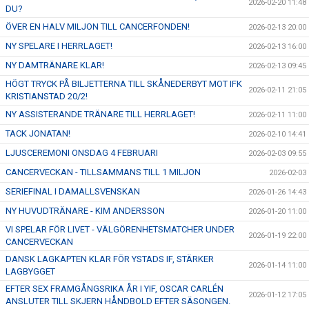
2026-02-20 11:48
DU?
ÖVER EN HALV MILJON TILL CANCERFONDEN!
2026-02-13 20:00
NY SPELARE I HERRLAGET!
2026-02-13 16:00
NY DAMTRÄNARE KLAR!
2026-02-13 09:45
HÖGT TRYCK PÅ BILJETTERNA TILL SKÅNEDERBYT MOT IFK
2026-02-11 21:05
KRISTIANSTAD 20/2!
NY ASSISTERANDE TRÄNARE TILL HERRLAGET!
2026-02-11 11:00
TACK JONATAN!
2026-02-10 14:41
LJUSCEREMONI ONSDAG 4 FEBRUARI
2026-02-03 09:55
CANCERVECKAN - TILLSAMMANS TILL 1 MILJON
2026-02-03
SERIEFINAL I DAMALLSVENSKAN
2026-01-26 14:43
NY HUVUDTRÄNARE - KIM ANDERSSON
2026-01-20 11:00
VI SPELAR FÖR LIVET - VÄLGÖRENHETSMATCHER UNDER
2026-01-19 22:00
CANCERVECKAN
DANSK LAGKAPTEN KLAR FÖR YSTADS IF, STÄRKER
2026-01-14 11:00
LAGBYGGET
EFTER SEX FRAMGÅNGSRIKA ÅR I YIF, OSCAR CARLÉN
2026-01-12 17:05
ANSLUTER TILL SKJERN HÅNDBOLD EFTER SÄSONGEN.