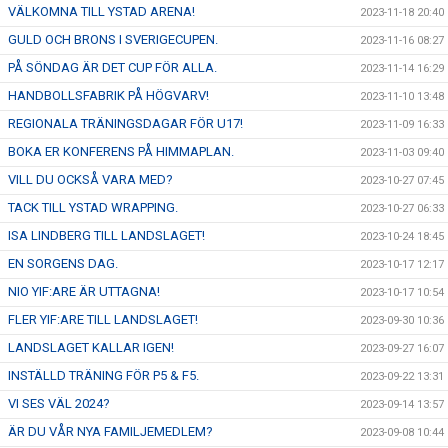
VÄLKOMNA TILL YSTAD ARENA!
2023-11-18 20:40
GULD OCH BRONS I SVERIGECUPEN.
2023-11-16 08:27
PÅ SÖNDAG ÄR DET CUP FÖR ALLA.
2023-11-14 16:29
HANDBOLLSFABRIK PÅ HÖGVARV!
2023-11-10 13:48
REGIONALA TRÄNINGSDAGAR FÖR U17!
2023-11-09 16:33
BOKA ER KONFERENS PÅ HIMMAPLAN.
2023-11-03 09:40
VILL DU OCKSÅ VARA MED?
2023-10-27 07:45
TACK TILL YSTAD WRAPPING.
2023-10-27 06:33
ISA LINDBERG TILL LANDSLAGET!
2023-10-24 18:45
EN SORGENS DAG.
2023-10-17 12:17
NIO YIF:ARE ÄR UTTAGNA!
2023-10-17 10:54
FLER YIF:ARE TILL LANDSLAGET!
2023-09-30 10:36
LANDSLAGET KALLAR IGEN!
2023-09-27 16:07
INSTÄLLD TRÄNING FÖR P5 & F5.
2023-09-22 13:31
VI SES VÄL 2024?
2023-09-14 13:57
ÄR DU VÅR NYA FAMILJEMEDLEM?
2023-09-08 10:44