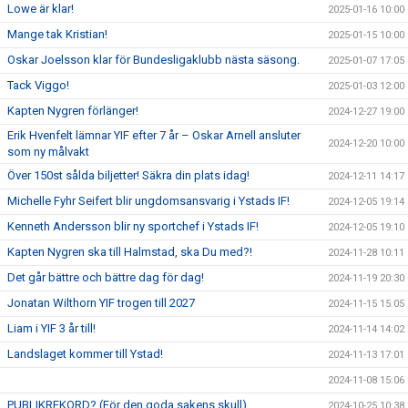
Lowe är klar!
2025-01-16 10:00
Mange tak Kristian!
2025-01-15 10:00
Oskar Joelsson klar för Bundesligaklubb nästa säsong.
2025-01-07 17:05
Tack Viggo!
2025-01-03 12:00
Kapten Nygren förlänger!
2024-12-27 19:00
Erik Hvenfelt lämnar YIF efter 7 år – Oskar Arnell ansluter
2024-12-20 10:00
som ny målvakt
Över 150st sålda biljetter! Säkra din plats idag!
2024-12-11 14:17
Michelle Fyhr Seifert blir ungdomsansvarig i Ystads IF!
2024-12-05 19:14
Kenneth Andersson blir ny sportchef i Ystads IF!
2024-12-05 19:10
Kapten Nygren ska till Halmstad, ska Du med?!
2024-11-28 10:11
Det går bättre och bättre dag för dag!
2024-11-19 20:30
Jonatan Wilthorn YIF trogen till 2027
2024-11-15 15:05
Liam i YIF 3 år till!
2024-11-14 14:02
Landslaget kommer till Ystad!
2024-11-13 17:01
2024-11-08 15:06
PUBLIKREKORD? (För den goda sakens skull)
2024-10-25 10:38