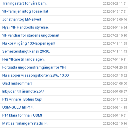
Träningsstart för våra barn!
2022-08-29 11:51
YIF-familjen intog Tosselilla!
2022-08-15 17:21
Jonathan tog EM-silver!
2022-08-15 09:46
Nya i YIF Handbolls styrelse!
2022-08-04 16:24
YIF vandrar för stadens ungdomar!
2022-07-29 10:10
Nu kör vi igång 100-lappen igen!
2022-07-19 11:35
Semesterstängt kansli 29-30.
2022-07-11 11:43
Fler YIF:are till landslagen!
2022-07-04 19:11
Fortsatta ungdomsframgångar för YIF!
2022-07-01 20:25
Nu släpper vi säsongskorten 28/6, 10:00
2022-06-27 15:52
Glad midsommar!
2022-06-24 08:00
Inbjudan till årsmöte 25/7
2022-06-07 08:57
P13 vinnare i Bohus Cup!
2022-05-17 12:02
USM-GULD till P14!
2022-05-08 14:15
P14 klara för final i USM!
2022-05-07 19:51
Mattias förlänger Ystads IF!
2022-04-26 10:16