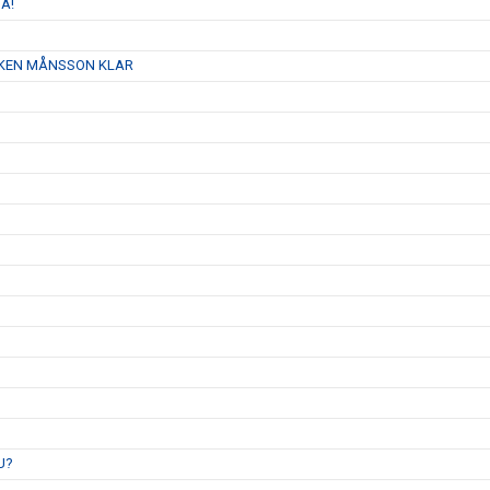
A!
AJKEN MÅNSSON KLAR
U?