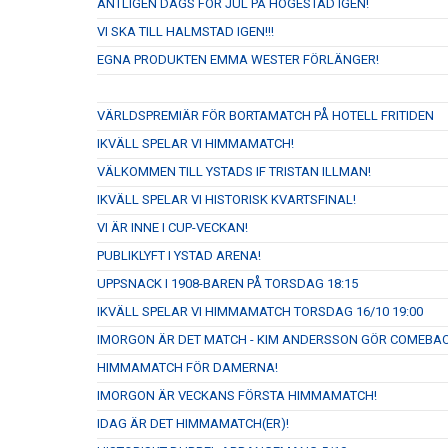
ÄNTLIGEN DAGS FÖR JUL PÅ HÖGESTAD IGEN!
VI SKA TILL HALMSTAD IGEN!!!
EGNA PRODUKTEN EMMA WESTER FÖRLÄNGER!
VÄRLDSPREMIÄR FÖR BORTAMATCH PÅ HOTELL FRITIDEN
IKVÄLL SPELAR VI HIMMAMATCH!
VÄLKOMMEN TILL YSTADS IF TRISTAN ILLMAN!
IKVÄLL SPELAR VI HISTORISK KVARTSFINAL!
VI ÄR INNE I CUP-VECKAN!
PUBLIKLYFT I YSTAD ARENA!
UPPSNACK I 1908-BAREN PÅ TORSDAG 18:15
IKVÄLL SPELAR VI HIMMAMATCH TORSDAG 16/10 19:00
IMORGON ÄR DET MATCH - KIM ANDERSSON GÖR COMEBAC
HIMMAMATCH FÖR DAMERNA!
IMORGON ÄR VECKANS FÖRSTA HIMMAMATCH!
IDAG ÄR DET HIMMAMATCH(ER)!