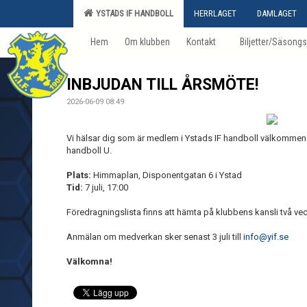
YSTADS IF HANDBOLL
HERRLAGET
DAMLAGET
Hem
Om klubben
Kontakt
Biljetter/Säsongs
INBJUDAN TILL ÅRSMÖTE!
2026-06-09 08:49
Vi hälsar dig som är medlem i Ystads IF handboll välkommen t
handboll U.
Plats:
Himmaplan, Disponentgatan 6 i Ystad
Tid:
7 juli, 17:00
Föredragningslista finns att hämta på klubbens kansli två ve
Anmälan om medverkan sker senast 3 juli till
info@yif.se
Välkomna!