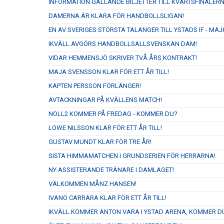
INFORMATION GÄLLANDE BILJETTER TILL KVARTSFINALERN
DAMERNA ÄR KLARA FÖR HANDBOLLSLIGAN!
EN AV SVERIGES STÖRSTA TALANGER TILL YSTADS IF - M
IKVÄLL AVGÖRS HANDBOLLSALLSVENSKAN DAM!
VIDAR HEMMENSJÖ SKRIVER TVÅ ÅRS KONTRAKT!
MAJA SVENSSON KLAR FÖR ETT ÅR TILL!
KAPTEN PERSSON FÖRLÄNGER!
AVTACKNINGAR PÅ KVÄLLENS MATCH!
NOLL2 KOMMER PÅ FREDAG - KOMMER DU?
LOWE NILSSON KLAR FÖR ETT ÅR TILL!
GUSTAV MUNDT KLAR FÖR TRE ÅR!
SISTA HIMMAMATCHEN I GRUNDSERIEN FÖR HERRARNA!
NY ASSISTERANDE TRÄNARE I DAMLAGET!
VÄLKOMMEN MÅNZ HANSEN!
IVANO CARRARA KLAR FÖR ETT ÅR TILL!
IKVÄLL KOMMER ANTON VARA I YSTAD ARENA, KOMMER D