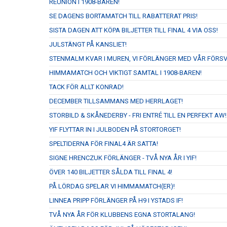
REUNION I 1908-BAREN!
SE DAGENS BORTAMATCH TILL RABATTERAT PRIS!
SISTA DAGEN ATT KÖPA BILJETTER TILL FINAL 4 VIA OSS!
JULSTÄNGT PÅ KANSLIET!
STENMALM KVAR I MUREN, VI FÖRLÄNGER MED VÅR FÖRS
HIMMAMATCH OCH VIKTIGT SAMTAL I 1908-BAREN!
TACK FÖR ALLT KONRAD!
DECEMBER TILLSAMMANS MED HERRLAGET!
STORBILD & SKÅNEDERBY - FRI ENTRÉ TILL EN PERFEKT AW!
YIF FLYTTAR IN I JULBODEN PÅ STORTORGET!
SPELTIDERNA FÖR FINAL4 ÄR SATTA!
SIGNE HRENCZUK FÖRLÄNGER - TVÅ NYA ÅR I YIF!
ÖVER 140 BILJETTER SÅLDA TILL FINAL 4!
PÅ LÖRDAG SPELAR VI HIMMAMATCH(ER)!
LINNEA PRIPP FÖRLÄNGER PÅ H9 I YSTADS IF!
TVÅ NYA ÅR FÖR KLUBBENS EGNA STORTALANG!