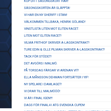
KÖP DITT SÄSONGSKORT HÄR!
SÄSONGSKORTEN ÄR SLÄPPTA!
VI HAR EN NY SHERIFF I STAN!
VÄLKOMMEN TILLBAKA, HENRIK GÖLAND!
VINSTLISTA LITEN MOT ELITEN RACET:
LITEN MOT ELITEN RACET!
VILMA FRITHIOF SKRIVER A-LAGSKONTRAKT!
TURE EDIN & OLLE PILMAN SKRIVER A-LAGSKONTRAKT!
TACK FÖR STÖDET!
DET AVGÖRS I MALMÖ.
PÅ TORSDAG FÄRGAR VI ARENAN VIT!
ELLA MÅNSSON DEHMAN FORTSÄTTER I YIF!
NY SPELARE I DAMLAGET!
VI DRAR TILL MALMÖÖÖ!
VI ÄR I FINAL IGEN!!!
DAGS FÖR FINAL4 I ATG SVENSKA CUPEN!