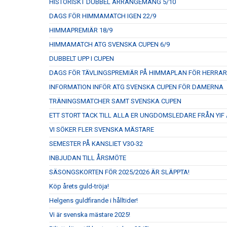
HISTORISKT DUBBEL ARRANGEMANG 5/10
DAGS FÖR HIMMAMATCH IGEN 22/9
HIMMAPREMIÄR 18/9
HIMMAMATCH ATG SVENSKA CUPEN 6/9
DUBBELT UPP I CUPEN
DAGS FÖR TÄVLINGSPREMIÄR PÅ HIMMAPLAN FÖR HERRA
INFORMATION INFÖR ATG SVENSKA CUPEN FÖR DAMERNA
TRÄNINGSMATCHER SAMT SVENSKA CUPEN
ETT STORT TACK TILL ALLA ER UNGDOMSLEDARE FRÅN YIF
VI SÖKER FLER SVENSKA MÄSTARE
SEMESTER PÅ KANSLIET V30-32
INBJUDAN TILL ÅRSMÖTE
SÄSONGSKORTEN FÖR 2025/2026 ÄR SLÄPPTA!
Köp årets guld-tröja!
Helgens guldfirande i hålltider!
Vi är svenska mästare 2025!