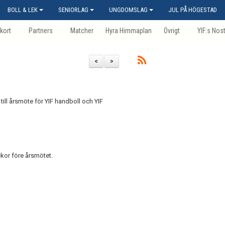
BOLL & LEK
SENIORLAG
UNGDOMSLAG
JUL PÅ HÖGESTAD
kort
Partners
Matcher
Hyra Himmaplan
Övrigt
YIF:s Nos
<
>
ill årsmöte för YIF handboll och YIF
ckor före årsmötet.