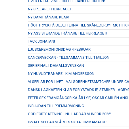
ÖVER EN HALV MILJON TILL CANCERFONDEN!
NY SPELARE I HERRLAGET!
NY DAMTRÄNARE KLAR!
HÖGT TRYCK PÅ BILJETTERNA TILL SKÅNEDERBYT MOT IFK K
NY ASSISTERANDE TRÄNARE TILL HERRLAGET!
TACK JONATAN!
LJUSCEREMONI ONSDAG 4 FEBRUARI
CANCERVECKAN - TILLSAMMANS TILL 1 MILJON
SERIEFINAL I DAMALLSVENSKAN
NY HUVUDTRÄNARE - KIM ANDERSSON
VI SPELAR FÖR LIVET - VÄLGÖRENHETSMATCHER UNDER 
DANSK LAGKAPTEN KLAR FÖR YSTADS IF, STÄRKER LAGBY
EFTER SEX FRAMGÅNGSRIKA ÅR I YIF, OSCAR CARLÉN ANS
INBJUDAN TILL PREMIÄRVISNING
GOD FORTSÄTTNING - NU LADDAR VI INFÖR 2026!
IKVÄLL SPELAR VI ÅRETS SISTA HIMMAMATCH!