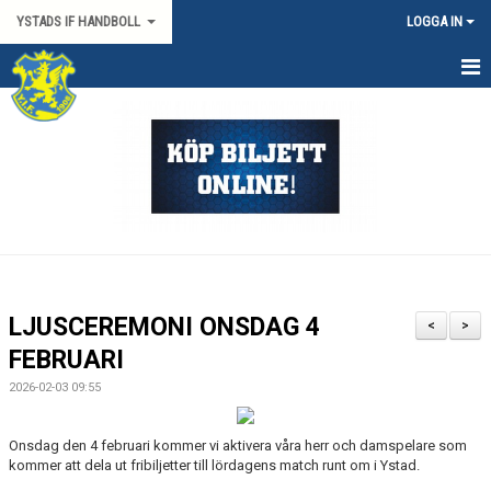
YSTADS IF HANDBOLL
LOGGA IN
HEM
OM KLUBBEN
KONTAKT
BILJETTER/SÄSONGSKORT
PARTNERS
LJUSCEREMONI ONSDAG 4
<
>
MATCHER
FEBRUARI
2026-02-03 09:55
HYRA HIMMAPLAN
Onsdag den 4 februari kommer vi aktivera våra herr och damspelare som
ÖVRIGT
kommer att dela ut fribiljetter till lördagens match runt om i Ystad.