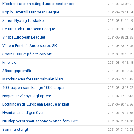
Kiosken i arenan stängd under september.
2021-09-03 08:51
Köp biljetter till European League
2021-09-02 11:14
Simon Nyberg förstärker!
2021-08-31 14:19
Returmatch i European League
2021-08-30 16:34
Vinst i European League!
2021-08-28 21:35
Vilhem Ernst till Anderstorps SK
2021-08-23 18:05
Spara 3000 kr på ditt körkort!
2021-08-23 15:21
Fri entré
2021-08-19 16:18
Säsongspremiär
2021-08-18 12:05
Matchtiderna för Europakvalet klara!
2021-08-13 13:45
100-lappen som kan ge 1000-lappar
2021-08-13 13:02
Nygren är vår nya lagkapten!
2021-07-27 10:43
Lottningen till European League är klar!
2021-07-20 12:56
Hventan är äntligen över!
2021-07-19 17:35
Nu släpper vi snart säsongskorten för 21/22
2021-07-01 14:00
Sommarstängt
2021-07-01 10:03