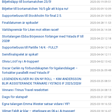
Biljettsläpp till bortamatchen 23/5!
2025-05-19 09:51
Biljetter till bortamatchen 16/5 går att köpa nu!
2025-05-09 10:09
Supporterbuss till Stockholm för final 2:5.
2025-04-29 10:09
Finaldatumen är spikade!
2025-04-28 11:53
Världspremiär för Liten mot eliten racet!
2025-04-26 14:04
Stortalangen Ebba Börjesson förlänger med Ystads IF till
2025-04-23 12:18
2028!
Supporterbuss till Partille 14/4. - FULLT!
2025-04-04 12:14
Semifinalspelet är spikat!
2025-04-04 12:11
Olivia Lööf ny i A-truppen!
2025-04-02 13:42
Oscar Carlén ny förbundskapten för ligalandslaget –
2025-03-26 09:48
fortsätter parallellt med Ystads IF
LEGENDEN KLIVER IN I EN NY ROLL – KIM ANDERSSON
2025-03-25 08:51
BLIR ASSISTERANDE TRÄNARE I YSTADS IF 2025/2026!
Vinnare i Trinus Travel reselotteri
2025-03-24 08:13
Dags för slutspel!
2025-03-21 07:58
Egna talangen Emma Wester satsar vidare i YIF!
2025-03-18 16:53
Vilmer Feldt är klar – ytterligare en 06:a i A-truppen!
2025-03-18 16:47