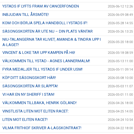
YSTADS IF LYFTS FRAM AV CANCERFONDEN
2026-06-12 12:26
INBJUDAN TILL ÅRSMÖTE!
2026-06-09 08:49
KOM OCH BÖRJA SPELA HANDBOLL I YSTADS IF!
2026-05-28 14:55
SÄSONGSKORTEN ÄR UTE NU – DIN PLATS VÄNTAR
2026-05-26 13:25
NIU-TALANGERNA TAR KLIVET, AMANDA & TINDRA UPP I
2026-05-20 18:00
A-LAGET!
VINCENT & LOKE TAR UPP KAMPEN PÅ H6!
2026-05-18 08:59
VÄLKOMMEN TILL YSTAD - AGNES LANNERMALM!
2026-05-13 11:00
FYRA MEDALJER TILL YSTADS IF UNDER USM!
2026-05-11 09:14
KÖP DITT SÄSONGSKORT HÄR!
2026-05-08 10:00
SÄSONGSKORTEN ÄR SLÄPPTA!
2026-05-03 11:07
VI HAR EN NY SHERIFF I STAN!
2026-05-01 11:00
VÄLKOMMEN TILLBAKA, HENRIK GÖLAND!
2026-04-26 18:00
VINSTLISTA LITEN MOT ELITEN RACET:
2026-04-25 14:05
LITEN MOT ELITEN RACET!
2026-04-24 10:54
VILMA FRITHIOF SKRIVER A-LAGSKONTRAKT!
2026-04-22 18:00