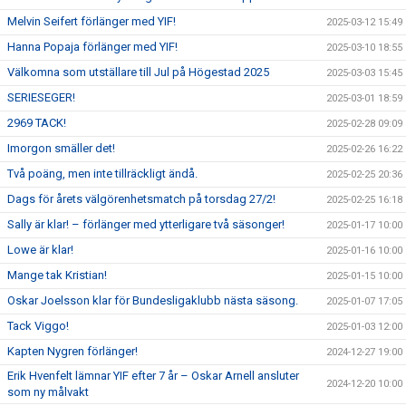
Melvin Seifert förlänger med YIF!
2025-03-12 15:49
Hanna Popaja förlänger med YIF!
2025-03-10 18:55
Välkomna som utställare till Jul på Högestad 2025
2025-03-03 15:45
SERIESEGER!
2025-03-01 18:59
2969 TACK!
2025-02-28 09:09
Imorgon smäller det!
2025-02-26 16:22
Två poäng, men inte tillräckligt ändå.
2025-02-25 20:36
Dags för årets välgörenhetsmatch på torsdag 27/2!
2025-02-25 16:18
Sally är klar! – förlänger med ytterligare två säsonger!
2025-01-17 10:00
Lowe är klar!
2025-01-16 10:00
Mange tak Kristian!
2025-01-15 10:00
Oskar Joelsson klar för Bundesligaklubb nästa säsong.
2025-01-07 17:05
Tack Viggo!
2025-01-03 12:00
Kapten Nygren förlänger!
2024-12-27 19:00
Erik Hvenfelt lämnar YIF efter 7 år – Oskar Arnell ansluter
2024-12-20 10:00
som ny målvakt