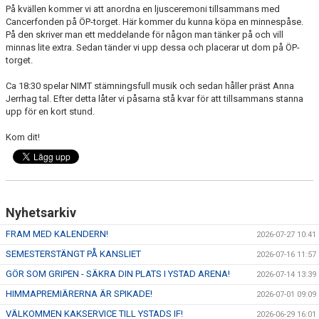
YIF:S NOSTALGOTEK
På kvällen kommer vi att anordna en ljusceremoni tillsammans med
Cancerfonden på ÖP-torget. Här kommer du kunna köpa en minnespåse.
MEDLEMSKAP
På den skriver man ett meddelande för någon man tänker på och vill
minnas lite extra. Sedan tänder vi upp dessa och placerar ut dom på ÖP-
torget.
Ca 18:30 spelar NIMT stämningsfull musik och sedan håller präst Anna
Jerrhag tal. Efter detta låter vi påsarna stå kvar för att tillsammans stanna
upp för en kort stund.
Kom dit!
Nyhetsarkiv
FRAM MED KALENDERN!
2026-07-27 10:41
SEMESTERSTÄNGT PÅ KANSLIET
2026-07-16 11:57
GÖR SOM GRIPEN - SÄKRA DIN PLATS I YSTAD ARENA!
2026-07-14 13:39
HIMMAPREMIÄRERNA ÄR SPIKADE!
2026-07-01 09:09
VÄLKOMMEN KAKSERVICE TILL YSTADS IF!
2026-06-29 16:01