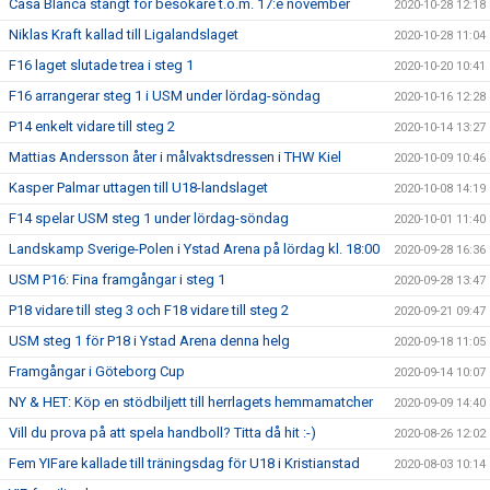
Casa Blanca stängt för besökare t.o.m. 17:e november
2020-10-28 12:18
Niklas Kraft kallad till Ligalandslaget
2020-10-28 11:04
F16 laget slutade trea i steg 1
2020-10-20 10:41
F16 arrangerar steg 1 i USM under lördag-söndag
2020-10-16 12:28
P14 enkelt vidare till steg 2
2020-10-14 13:27
Mattias Andersson åter i målvaktsdressen i THW Kiel
2020-10-09 10:46
Kasper Palmar uttagen till U18-landslaget
2020-10-08 14:19
F14 spelar USM steg 1 under lördag-söndag
2020-10-01 11:40
Landskamp Sverige-Polen i Ystad Arena på lördag kl. 18:00
2020-09-28 16:36
USM P16: Fina framgångar i steg 1
2020-09-28 13:47
P18 vidare till steg 3 och F18 vidare till steg 2
2020-09-21 09:47
USM steg 1 för P18 i Ystad Arena denna helg
2020-09-18 11:05
Framgångar i Göteborg Cup
2020-09-14 10:07
NY & HET: Köp en stödbiljett till herrlagets hemmamatcher
2020-09-09 14:40
Vill du prova på att spela handboll? Titta då hit :-)
2020-08-26 12:02
Fem YIFare kallade till träningsdag för U18 i Kristianstad
2020-08-03 10:14