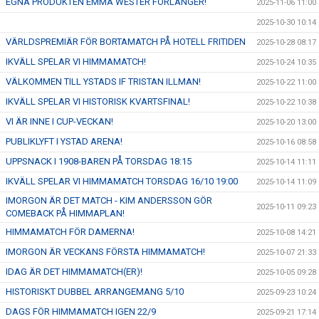
EGNA PRODUKTEN EMMA WESTER FÖRLÄNGER!
2025-11-06 11:00
2025-10-30 10:14
VÄRLDSPREMIÄR FÖR BORTAMATCH PÅ HOTELL FRITIDEN
2025-10-28 08:17
IKVÄLL SPELAR VI HIMMAMATCH!
2025-10-24 10:35
VÄLKOMMEN TILL YSTADS IF TRISTAN ILLMAN!
2025-10-22 11:00
IKVÄLL SPELAR VI HISTORISK KVARTSFINAL!
2025-10-22 10:38
VI ÄR INNE I CUP-VECKAN!
2025-10-20 13:00
PUBLIKLYFT I YSTAD ARENA!
2025-10-16 08:58
UPPSNACK I 1908-BAREN PÅ TORSDAG 18:15
2025-10-14 11:11
IKVÄLL SPELAR VI HIMMAMATCH TORSDAG 16/10 19:00
2025-10-14 11:09
IMORGON ÄR DET MATCH - KIM ANDERSSON GÖR
2025-10-11 09:23
COMEBACK PÅ HIMMAPLAN!
HIMMAMATCH FÖR DAMERNA!
2025-10-08 14:21
IMORGON ÄR VECKANS FÖRSTA HIMMAMATCH!
2025-10-07 21:33
IDAG ÄR DET HIMMAMATCH(ER)!
2025-10-05 09:28
HISTORISKT DUBBEL ARRANGEMANG 5/10
2025-09-23 10:24
DAGS FÖR HIMMAMATCH IGEN 22/9
2025-09-21 17:14