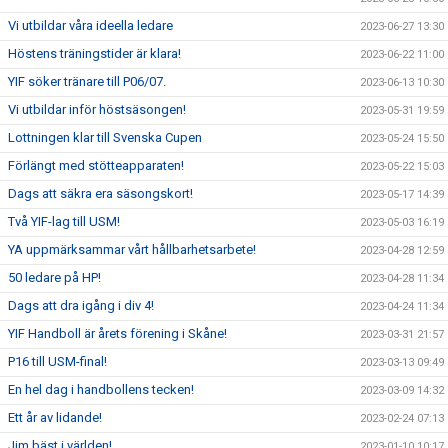
Vi utbildar våra ideella ledare
2023-06-27 13:30
Höstens träningstider är klara!
2023-06-22 11:00
YIF söker tränare till P06/07.
2023-06-13 10:30
Vi utbildar inför höstsäsongen!
2023-05-31 19:59
Lottningen klar till Svenska Cupen
2023-05-24 15:50
Förlängt med stötteapparaten!
2023-05-22 15:03
Dags att säkra era säsongskort!
2023-05-17 14:39
Två YIF-lag till USM!
2023-05-03 16:19
YA uppmärksammar vårt hållbarhetsarbete!
2023-04-28 12:59
50 ledare på HP!
2023-04-28 11:34
Dags att dra igång i div 4!
2023-04-24 11:34
YIF Handboll är årets förening i Skåne!
2023-03-31 21:57
P16 till USM-final!
2023-03-13 09:49
En hel dag i handbollens tecken!
2023-03-09 14:32
Ett år av lidande!
2023-02-24 07:13
Jim bäst i världen!
2023-01-10 10:17