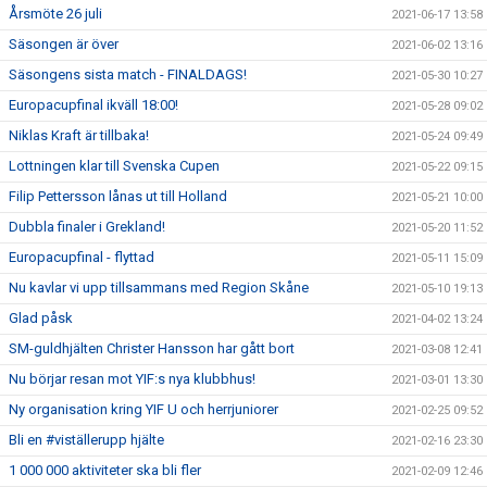
Årsmöte 26 juli
2021-06-17 13:58
Säsongen är över
2021-06-02 13:16
Säsongens sista match - FINALDAGS!
2021-05-30 10:27
Europacupfinal ikväll 18:00!
2021-05-28 09:02
Niklas Kraft är tillbaka!
2021-05-24 09:49
Lottningen klar till Svenska Cupen
2021-05-22 09:15
Filip Pettersson lånas ut till Holland
2021-05-21 10:00
Dubbla finaler i Grekland!
2021-05-20 11:52
Europacupfinal - flyttad
2021-05-11 15:09
Nu kavlar vi upp tillsammans med Region Skåne
2021-05-10 19:13
Glad påsk
2021-04-02 13:24
SM-guldhjälten Christer Hansson har gått bort
2021-03-08 12:41
Nu börjar resan mot YIF:s nya klubbhus!
2021-03-01 13:30
Ny organisation kring YIF U och herrjuniorer
2021-02-25 09:52
Bli en #viställerupp hjälte
2021-02-16 23:30
1 000 000 aktiviteter ska bli fler
2021-02-09 12:46