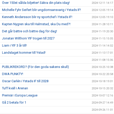
Över 150st sålda biljetter! Säkra din plats idag!
2024-12-11 14:17
Michelle Fyhr Seifert blir ungdomsansvarig i Ystads IF!
2024-12-05 19:14
Kenneth Andersson blir ny sportchef i Ystads IF!
2024-12-05 19:10
Kapten Nygren ska till Halmstad, ska Du med?!
2024-11-28 10:11
Det går bättre och bättre dag för dag!
2024-11-19 20:30
Jonatan Wilthorn YIF trogen till 2027
2024-11-15 15:05
Liam i YIF 3 år till!
2024-11-14 14:02
Landslaget kommer till Ystad!
2024-11-13 17:01
2024-11-08 15:06
PUBLIKREKORD? (För den goda sakens skull)
2024-10-25 10:38
DWA PUNKTY!
2024-10-22 20:58
Oscar Carlén i Ystads IF till 2028
2024-10-18 19:01
Tuff kväll i Arenan
2024-10-15 20:32
Premiär i Europa League
2024-10-07 12:16
Gå 2 betala för 1
2024-09-27 14:49
2024-09-26 11:01