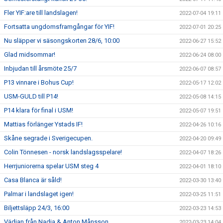
Fler YIF:are till landslagen!
2022-07-04 19:11
Fortsatta ungdomsframgångar för YIF!
2022-07-01 20:25
Nu släpper vi säsongskorten 28/6, 10:00
2022-06-27 15:52
Glad midsommar!
2022-06-24 08:00
Inbjudan till årsmöte 25/7
2022-06-07 08:57
P13 vinnare i Bohus Cup!
2022-05-17 12:02
USM-GULD till P14!
2022-05-08 14:15
P14 klara för final i USM!
2022-05-07 19:51
Mattias förlänger Ystads IF!
2022-04-26 10:16
Skåne segrade i Sverigecupen.
2022-04-20 09:49
Colin Tönnesen - norsk landslagsspelare!
2022-04-07 18:26
Herrjuniorerna spelar USM steg 4
2022-04-01 18:10
Casa Blanca är såld!
2022-03-30 13:40
Palmar i landslaget igen!
2022-03-25 11:51
Biljettsläpp 24/3, 16:00
2022-03-23 14:53
Vädjan från Nadja & Anton Månsson
2022-03-23 14:04