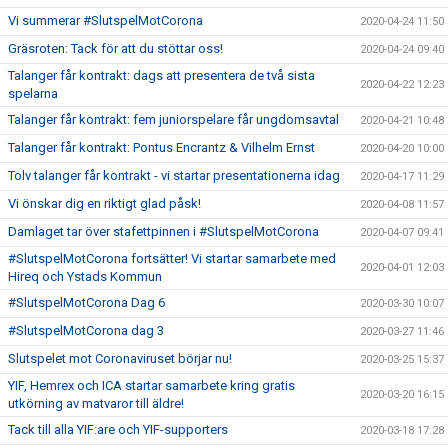
Vi summerar #SlutspelMotCorona
2020-04-24 11:50
Gräsroten: Tack för att du stöttar oss!
2020-04-24 09:40
Talanger får kontrakt: dags att presentera de två sista
2020-04-22 12:23
spelarna
Talanger får kontrakt: fem juniorspelare får ungdomsavtal
2020-04-21 10:48
Talanger får kontrakt: Pontus Encrantz & Vilhelm Ernst
2020-04-20 10:00
Tolv talanger får kontrakt - vi startar presentationerna idag
2020-04-17 11:29
Vi önskar dig en riktigt glad påsk!
2020-04-08 11:57
Damlaget tar över stafettpinnen i #SlutspelMotCorona
2020-04-07 09:41
#SlutspelMotCorona fortsätter! Vi startar samarbete med
2020-04-01 12:03
Hireq och Ystads Kommun
#SlutspelMotCorona Dag 6
2020-03-30 10:07
#SlutspelMotCorona dag 3
2020-03-27 11:46
Slutspelet mot Coronaviruset börjar nu!
2020-03-25 15:37
YIF, Hemrex och ICA startar samarbete kring gratis
2020-03-20 16:15
utkörning av matvaror till äldre!
Tack till alla YIF:are och YIF-supporters
2020-03-18 17:28