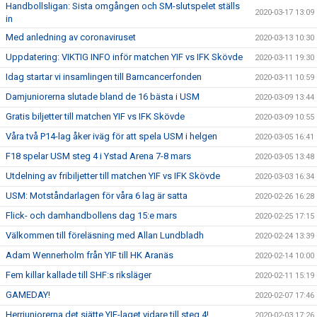
Handbollsligan: Sista omgången och SM-slutspelet ställs
2020-03-17 13:09
in
Med anledning av coronaviruset
2020-03-13 10:30
Uppdatering: VIKTIG INFO inför matchen YIF vs IFK Skövde
2020-03-11 19:30
Idag startar vi insamlingen till Barncancerfonden
2020-03-11 10:59
Damjuniorerna slutade bland de 16 bästa i USM
2020-03-09 13:44
Gratis biljetter till matchen YIF vs IFK Skövde
2020-03-09 10:55
Våra två P14-lag åker iväg för att spela USM i helgen
2020-03-05 16:41
F18 spelar USM steg 4 i Ystad Arena 7-8 mars
2020-03-05 13:48
Utdelning av fribiljetter till matchen YIF vs IFK Skövde
2020-03-03 16:34
USM: Motståndarlagen för våra 6 lag är satta
2020-02-26 16:28
Flick- och damhandbollens dag 15:e mars
2020-02-25 17:15
Välkommen till föreläsning med Allan Lundbladh
2020-02-24 13:39
Adam Wennerholm från YIF till HK Aranäs
2020-02-14 10:00
Fem killar kallade till SHF:s riksläger
2020-02-11 15:19
GAMEDAY!
2020-02-07 17:46
Herrjuniorerna det sjätte YIF-laget vidare till steg 4!
2020-02-03 17:26