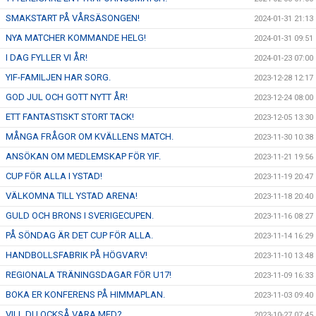
SMAKSTART PÅ VÅRSÄSONGEN!
2024-01-31 21:13
NYA MATCHER KOMMANDE HELG!
2024-01-31 09:51
I DAG FYLLER VI ÅR!
2024-01-23 07:00
YIF-FAMILJEN HAR SORG.
2023-12-28 12:17
GOD JUL OCH GOTT NYTT ÅR!
2023-12-24 08:00
ETT FANTASTISKT STORT TACK!
2023-12-05 13:30
MÅNGA FRÅGOR OM KVÄLLENS MATCH.
2023-11-30 10:38
ANSÖKAN OM MEDLEMSKAP FÖR YIF.
2023-11-21 19:56
CUP FÖR ALLA I YSTAD!
2023-11-19 20:47
VÄLKOMNA TILL YSTAD ARENA!
2023-11-18 20:40
GULD OCH BRONS I SVERIGECUPEN.
2023-11-16 08:27
PÅ SÖNDAG ÄR DET CUP FÖR ALLA.
2023-11-14 16:29
HANDBOLLSFABRIK PÅ HÖGVARV!
2023-11-10 13:48
REGIONALA TRÄNINGSDAGAR FÖR U17!
2023-11-09 16:33
BOKA ER KONFERENS PÅ HIMMAPLAN.
2023-11-03 09:40
VILL DU OCKSÅ VARA MED?
2023-10-27 07:45