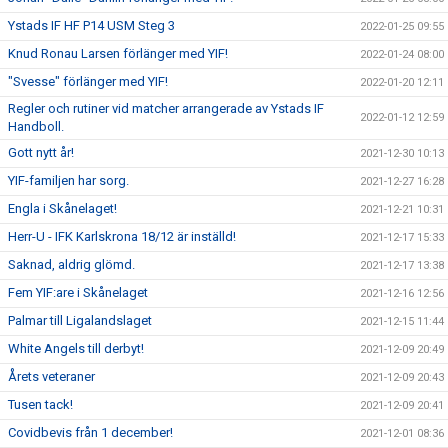
Ystads IF HF P14 USM Steg 3
2022-01-25 09:55
Knud Ronau Larsen förlänger med YIF!
2022-01-24 08:00
"Svesse" förlänger med YIF!
2022-01-20 12:11
Regler och rutiner vid matcher arrangerade av Ystads IF
2022-01-12 12:59
Handboll.
Gott nytt år!
2021-12-30 10:13
YIF-familjen har sorg.
2021-12-27 16:28
Engla i Skånelaget!
2021-12-21 10:31
Herr-U - IFK Karlskrona 18/12 är inställd!
2021-12-17 15:33
Saknad, aldrig glömd.
2021-12-17 13:38
Fem YIF:are i Skånelaget
2021-12-16 12:56
Palmar till Ligalandslaget
2021-12-15 11:44
White Angels till derbyt!
2021-12-09 20:49
Årets veteraner
2021-12-09 20:43
Tusen tack!
2021-12-09 20:41
Covidbevis från 1 december!
2021-12-01 08:36