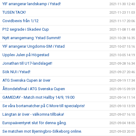
YIF arrangerar landskamp i Ystad!
2021-11-30 12:40
TUSEN TACK!
2021-11-23 11:03
Covidbevis från 1/12
2021-11-17 20:06
P12 segrade i Skadevi Cup
2021-11-08 11:48
Nytt arrangemang: Ystad Summit!
2021-10-28 16:35
YIF arrangerar Ungdoms-SM i Ystad
2021-10-07 15:16
Upplev Julen på Högestad
2021-10-05 14:19
Jonathan till U17-landslaget!
2021-09-28 16:34
Sök NUI i Ystad!
2021-09-27 20:46
ATG Svenska Cupen är över
2021-09-19 17:34
Åttondelsfinal i ATG Svenska Cupen
2021-09-15 09:59
GAMEDAY - Match mot Hallby 14/9, 19.00
2021-09-14 11:14
Se våra bortamatcher på C More till specialpris!
2021-09-10 13:59
Längtan är över - välkomna tillbaka!
2021-09-07 16:10
Europaäventyret slut för denna gång.
2021-09-04 18:05
Se matchen mot Bjerringbro-Silkeborg online.
2021-09-03 20:01