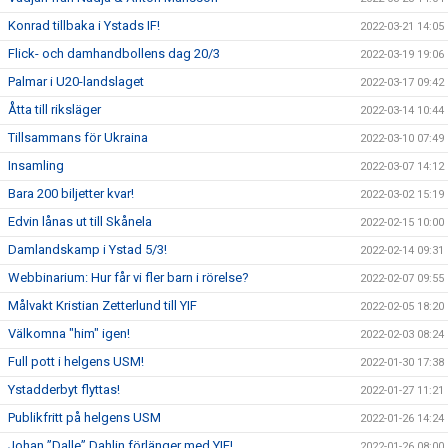
Konrad tillbaka i Ystads IF!
2022-03-21 14:05
Flick- och damhandbollens dag 20/3
2022-03-19 19:06
Palmar i U20-landslaget
2022-03-17 09:42
Åtta till riksläger
2022-03-14 10:44
Tillsammans för Ukraina
2022-03-10 07:49
Insamling
2022-03-07 14:12
Bara 200 biljetter kvar!
2022-03-02 15:19
Edvin lånas ut till Skånela
2022-02-15 10:00
Damlandskamp i Ystad 5/3!
2022-02-14 09:31
Webbinarium: Hur får vi fler barn i rörelse?
2022-02-07 09:55
Målvakt Kristian Zetterlund till YIF
2022-02-05 18:20
Välkomna "him" igen!
2022-02-03 08:24
Full pott i helgens USM!
2022-01-30 17:38
Ystadderbyt flyttas!
2022-01-27 11:21
Publikfritt på helgens USM
2022-01-26 14:24
Johan ”Dalle” Dahlin förlänger med YIF!
2022-01-26 08:00