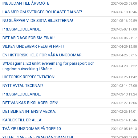
INBJUDAN TILL ÅRSMÖTE
2024-06-25 09:00
LÄS MER OM SVERIGES ROLIGASTE TJÄNST!
2024-06-10 16:46
NU SLÄPPER VI DE SISTA BILJETTERNA!
2024-05-16 09:59
PRESSMEDDELANDE.
2024-05-07 17:00
DET ÄR DAGS FÖR SM-FINAL!
2024-05-06 21:17
VILKEN UNDERBAR HELG VI HAFT!
2024-04-29 12:58
EN HISTORISK HELG FÖR VÅRA UNGDOMAR!
2024-04-25 07:15
SYDdagarna: Ett unikt evenemang för parasport och
2024-04-23 07:22
ungdomsutveckling i Skåne
HISTORISK REPRESENTATION!
2024-03-25 11:42
NYTT AVTAL TECKNAT!
2024-03-14 07:00
PRESSMEDDELANDE.
2024-03-13 11:24
DET VANKAS RIKSLÄGER IGEN!
2024-02-27 12:06
DET BLIR EN INTENSIV VECKA.
2024-02-26 14:01
KÄRLEK TILL ER ALLA!
2024-02-14 15:46
TVÅ YIF-UNGDOMAR PÅ TOPP 10!
2024-02-05 16:13
YTTERLIGARE EN FYRAPOÄNGSMATCH!
2024-02-03 07:00