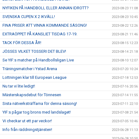
NYFIKEN PÅ HANDBOLL ELLER ANNAN IDROTT?
2023-08-23 11:08
SVENSKA CUPEN X 2 IKVÄLL!
2023-08-23 10:45
FINA PRISER ATT VINNA KOMMANDE SÄSONG!
2023-08-22 12:26
EXTRAÖPPET PÅ KANSLIET TISDAG 17-19.
2023-08-21 11:46
TACK FÖR DESSA ÅR!
2023-08-15 12:23
JÖSSES VILKET TOSSERI DET BLEV!
2023-08-14 21:18
Se YIF:s matcher på Handbollsligan Live
2023-08-10 12:07
Träningsmatcher i Ystad Arena
2023-07-20 10:24
Lottningen klar till European League
2023-07-18 12:53
Nu tar vi lite ledigt!
2023-07-16 20:56
Mästerskapsdebut för Tönnesen
2023-07-14 11:55
Sista nätverksträffarna för denna säsong!
2023-07-11 22:10
YIF:s pågar tog brons med landslaget!
2023-07-08 21:54
Vi checkar ut ett par veckor!
2023-07-05 10:46
Info från räddningstjänsten!
2023-06-28 11:13
2023-06-28 10:50