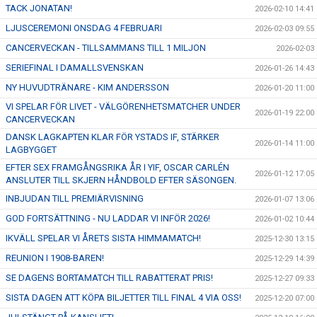
TACK JONATAN!
2026-02-10 14:41
LJUSCEREMONI ONSDAG 4 FEBRUARI
2026-02-03 09:55
CANCERVECKAN - TILLSAMMANS TILL 1 MILJON
2026-02-03
SERIEFINAL I DAMALLSVENSKAN
2026-01-26 14:43
NY HUVUDTRÄNARE - KIM ANDERSSON
2026-01-20 11:00
VI SPELAR FÖR LIVET - VÄLGÖRENHETSMATCHER UNDER
2026-01-19 22:00
CANCERVECKAN
DANSK LAGKAPTEN KLAR FÖR YSTADS IF, STÄRKER
2026-01-14 11:00
LAGBYGGET
EFTER SEX FRAMGÅNGSRIKA ÅR I YIF, OSCAR CARLÉN
2026-01-12 17:05
ANSLUTER TILL SKJERN HÅNDBOLD EFTER SÄSONGEN.
INBJUDAN TILL PREMIÄRVISNING
2026-01-07 13:06
GOD FORTSÄTTNING - NU LADDAR VI INFÖR 2026!
2026-01-02 10:44
IKVÄLL SPELAR VI ÅRETS SISTA HIMMAMATCH!
2025-12-30 13:15
REUNION I 1908-BAREN!
2025-12-29 14:39
SE DAGENS BORTAMATCH TILL RABATTERAT PRIS!
2025-12-27 09:33
SISTA DAGEN ATT KÖPA BILJETTER TILL FINAL 4 VIA OSS!
2025-12-20 07:00