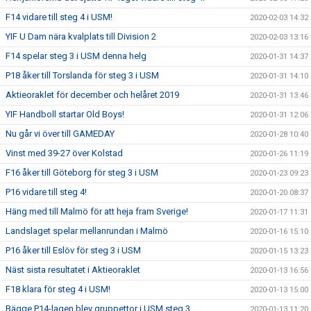
F14 vidare till steg 4 i USM!
2020-02-03 14:32
YIF U Dam nära kvalplats till Division 2
2020-02-03 13:16
F14 spelar steg 3 i USM denna helg
2020-01-31 14:37
P18 åker till Torslanda för steg 3 i USM
2020-01-31 14:10
Aktieoraklet för december och helåret 2019
2020-01-31 13:46
YIF Handboll startar Old Boys!
2020-01-31 12:06
Nu går vi över till GAMEDAY
2020-01-28 10:40
Vinst med 39-27 över Kolstad
2020-01-26 11:19
F16 åker till Göteborg för steg 3 i USM
2020-01-23 09:23
P16 vidare till steg 4!
2020-01-20 08:37
Häng med till Malmö för att heja fram Sverige!
2020-01-17 11:31
Landslaget spelar mellanrundan i Malmö
2020-01-16 15:10
P16 åker till Eslöv för steg 3 i USM
2020-01-15 13:23
Näst sista resultatet i Aktieoraklet
2020-01-13 16:56
F18 klara för steg 4 i USM!
2020-01-13 15:00
Bägge P14-lagen blev gruppettor i USM steg 3
2020-01-13 11:20