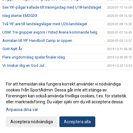
Sex YIF-pågar kallade till träningsdag med U18-landslaget
2020-01-10 16:09
Idag startar EM2020!
2020-01-09 16:50
Två YIF:are till landslagsläger med U20-landslaget
2020-01-08 15:25
USM: Tre grupper avgörs i Ystad Arena kommande helg
2020-01-07 16:45
Anmälan till YIF Handboll Camp är öppen
2020-01-03 12:57
Gott Nytt År
2019-12-31 06:30
Flera ungdomslag spelar finaler idag
2019-12-30 09:15
Vi önskar dig en God Jul
2019-12-23 13:53
White Angels önskar förstärkning
2019-12-18 17:16
NYHET: Nystart av GRIPEN BAREN!
2019-12-18 16:36
För att hemsidan ska fungera korrekt använder vi nödvändiga
cookies från SportAdmin. Dessa går inte att stänga av.
Häng med i supporterbussen till Kristianstad
2019-12-13 11:24
Föreningen kan också använda frivilliga cookies, t.ex. för statistik
Krönika: Två toppmatcher är vår tidiga julklapp till dig
2019-12-04 13:30
eller marknadsföring. Du väljer själv om du vill acceptera dessa.
Lagen i SHE och Handbollsligan har spelat matcher för
Anpassa dina val
2019-11-29 12:00
#viställerupp
F16 vidare till steg 3 - härligt tjejer!
2019-11-26 16:00
Acceptera nödvändiga
Acceptera alla
Ikväll pratar vi värdegrunder på Litemer
2019-11-26 13:46