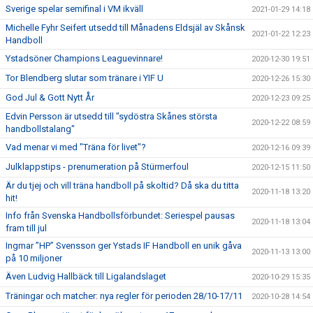
Sverige spelar semifinal i VM ikväll
2021-01-29 14:18
Michelle Fyhr Seifert utsedd till Månadens Eldsjäl av Skånsk
2021-01-22 12:23
Handboll
Ystadsöner Champions Leaguevinnare!
2020-12-30 19:51
Tor Blendberg slutar som tränare i YIF U
2020-12-26 15:30
God Jul & Gott Nytt År
2020-12-23 09:25
Edvin Persson är utsedd till "sydöstra Skånes största
2020-12-22 08:59
handbollstalang"
Vad menar vi med "Träna för livet"?
2020-12-16 09:39
Julklappstips - prenumeration på Stürmerfoul
2020-12-15 11:50
Är du tjej och vill träna handboll på skoltid? Då ska du titta
2020-11-18 13:20
hit!
Info från Svenska Handbollsförbundet: Seriespel pausas
2020-11-18 13:04
fram till jul
Ingmar ”HP” Svensson ger Ystads IF Handboll en unik gåva
2020-11-13 13:00
på 10 miljoner
Även Ludvig Hallbäck till Ligalandslaget
2020-10-29 15:35
Träningar och matcher: nya regler för perioden 28/10-17/11
2020-10-28 14:54