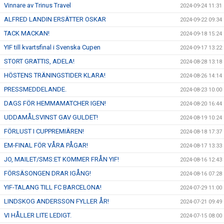
Vinnare av Trinus Travel
2024-09-24 11:31
ALFRED LANDIN ERSÄTTER OSKAR
2024-09-22 09:34
TACK MACKAN!
2024-09-18 15:24
YIF till kvartsfinal i Svenska Cupen
2024-09-17 13:22
STORT GRATTIS, ADELA!
2024-08-28 13:18
HÖSTENS TRÄNINGSTIDER KLARA!
2024-08-26 14:14
PRESSMEDDELANDE.
2024-08-23 10:00
DAGS FÖR HEMMAMATCHER IGEN!
2024-08-20 16:44
UDDAMÅLSVINST GAV GULDET!
2024-08-19 10:24
FÖRLUST I CUPPREMIÄREN!
2024-08-18 17:37
EM-FINAL FÖR VÅRA PÅGAR!
2024-08-17 13:33
JO, MAILET/SMS:ET KOMMER FRÅN YIF!
2024-08-16 12:43
FÖRSÄSONGEN DRAR IGÅNG!
2024-08-16 07:28
YIF-TALANG TILL FC BARCELONA!
2024-07-29 11:00
LINDSKOG ANDERSSON FYLLER ÅR!
2024-07-21 09:49
VI HÅLLER LITE LEDIGT.
2024-07-15 08:00