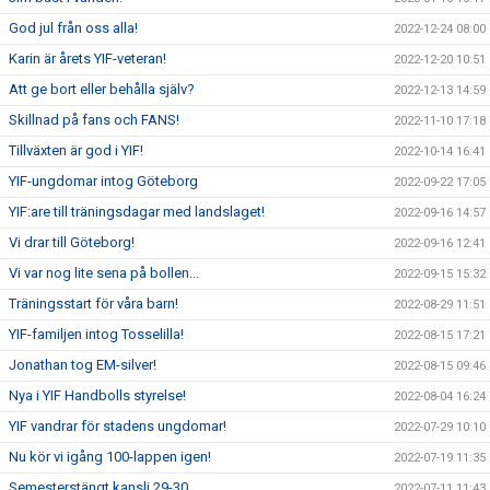
God jul från oss alla!
2022-12-24 08:00
Karin är årets YIF-veteran!
2022-12-20 10:51
Att ge bort eller behålla själv?
2022-12-13 14:59
Skillnad på fans och FANS!
2022-11-10 17:18
Tillväxten är god i YIF!
2022-10-14 16:41
YIF-ungdomar intog Göteborg
2022-09-22 17:05
YIF:are till träningsdagar med landslaget!
2022-09-16 14:57
Vi drar till Göteborg!
2022-09-16 12:41
Vi var nog lite sena på bollen...
2022-09-15 15:32
Träningsstart för våra barn!
2022-08-29 11:51
YIF-familjen intog Tosselilla!
2022-08-15 17:21
Jonathan tog EM-silver!
2022-08-15 09:46
Nya i YIF Handbolls styrelse!
2022-08-04 16:24
YIF vandrar för stadens ungdomar!
2022-07-29 10:10
Nu kör vi igång 100-lappen igen!
2022-07-19 11:35
Semesterstängt kansli 29-30.
2022-07-11 11:43