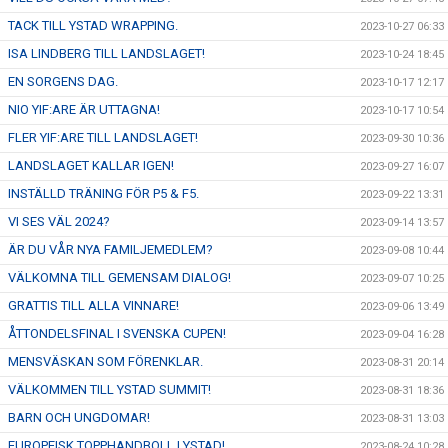
TACK TILL YSTAD WRAPPING.
2023-10-27 06:33
ISA LINDBERG TILL LANDSLAGET!
2023-10-24 18:45
EN SORGENS DAG.
2023-10-17 12:17
NIO YIF:ARE ÄR UTTAGNA!
2023-10-17 10:54
FLER YIF:ARE TILL LANDSLAGET!
2023-09-30 10:36
LANDSLAGET KALLAR IGEN!
2023-09-27 16:07
INSTÄLLD TRÄNING FÖR P5 & F5.
2023-09-22 13:31
VI SES VÄL 2024?
2023-09-14 13:57
ÄR DU VÅR NYA FAMILJEMEDLEM?
2023-09-08 10:44
VÄLKOMNA TILL GEMENSAM DIALOG!
2023-09-07 10:25
GRATTIS TILL ALLA VINNARE!
2023-09-06 13:49
ÅTTONDELSFINAL I SVENSKA CUPEN!
2023-09-04 16:28
MENSVÄSKAN SOM FÖRENKLAR.
2023-08-31 20:14
VÄLKOMMEN TILL YSTAD SUMMIT!
2023-08-31 18:36
BARN OCH UNGDOMAR!
2023-08-31 13:03
EUROPEISK TOPPHANDBOLL I YSTAD!
2023-08-24 10:28