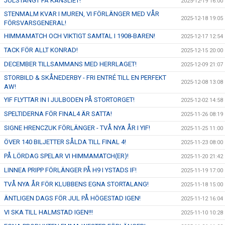
JULSTÄNGT PÅ KANSLIET!
2025-12-19 16:00
STENMALM KVAR I MUREN, VI FÖRLÄNGER MED VÅR
2025-12-18 19:05
FÖRSVARSGENERAL!
HIMMAMATCH OCH VIKTIGT SAMTAL I 1908-BAREN!
2025-12-17 12:54
TACK FÖR ALLT KONRAD!
2025-12-15 20:00
DECEMBER TILLSAMMANS MED HERRLAGET!
2025-12-09 21:07
STORBILD & SKÅNEDERBY - FRI ENTRÉ TILL EN PERFEKT
2025-12-08 13:08
AW!
YIF FLYTTAR IN I JULBODEN PÅ STORTORGET!
2025-12-02 14:58
SPELTIDERNA FÖR FINAL4 ÄR SATTA!
2025-11-26 08:19
SIGNE HRENCZUK FÖRLÄNGER - TVÅ NYA ÅR I YIF!
2025-11-25 11:00
ÖVER 140 BILJETTER SÅLDA TILL FINAL 4!
2025-11-23 08:00
PÅ LÖRDAG SPELAR VI HIMMAMATCH(ER)!
2025-11-20 21:42
LINNEA PRIPP FÖRLÄNGER PÅ H9 I YSTADS IF!
2025-11-19 17:00
TVÅ NYA ÅR FÖR KLUBBENS EGNA STORTALANG!
2025-11-18 15:00
ÄNTLIGEN DAGS FÖR JUL PÅ HÖGESTAD IGEN!
2025-11-12 16:04
VI SKA TILL HALMSTAD IGEN!!!
2025-11-10 10:28