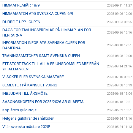
HIMMAPREMIÄR 18/9
2025-09-11 11:27
HIMMAMATCH ATG SVENSKA CUPEN 6/9
2025-09-06 12:06
DUBBELT UPP I CUPEN
2025-09-03 06:25
DAGS FÖR TÄVLINGSPREMIÄR PÅ HIMMAPLAN FÖR
2025-08-26 15:16
HERRARNA
INFORMATION INFÖR ATG SVENSKA CUPEN FÖR
2025-08-18 12:51
DAMERNA
TRÄNINGSMATCHER SAMT SVENSKA CUPEN
2025-08-08 10:00
ETT STORT TACK TILL ALLA ER UNGDOMSLEDARE FRÅN
2025-07-14 21:16
YIF ALLIANSEN!
VI SÖKER FLER SVENSKA MÄSTARE
2025-07-10 09:27
SEMESTER PÅ KANSLIET V30-32
2025-07-08 10:13
INBJUDAN TILL ÅRSMÖTE
2025-06-18 19:04
SÄSONGSKORTEN FÖR 2025/2026 ÄR SLÄPPTA!
2025-06-18 10:21
Köp årets guld-tröja!
2025-06-02 13:51
Helgens guldfirande i hålltider!
2025-05-24 11:16
Vi är svenska mästare 2025!
2025-05-24 11:13