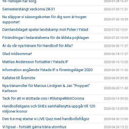
YIF-familjen har sorg
2020-07-28 16:37
Semesterstängt veckorna 28-31
2020-07-03 11:51
Nu släpper vi säsongskorten för dig som är trogen
2020-07-03 10:39
supporter!
Damlandslaget spelar landskamp mot Polen i Ystad
2020-07-02 13:01
Förändringar i ledarstaberna för de äldsta pojklagen
2020-07-02 10:09
Är du vår nya tränare för Handboll för Alla?
2020-06-30 11:27
Glad midsommar!
2020-06-18 11:27
Mattias Andersson fortsätter i Ystads IF
2020-06-10 12:50
Information angående Ystads IF:s föreningsläger 2020
2020-06-09 11:32
Kallelse till Årsmöte
2020-06-09 09:30
Nya tränarroller för Marcus Lindgren & Jan "Proppen"
2020-06-03 11:43
Karlsson
Tack för att ni stöttade oss i #SlutspelMotCorona
2020-05-14 09:50
Handbollsligans och SHEs samhällsnytta uppgår till 120
2020-05-13 09:00
miljoner kronor
Den 6:e maj startar vi LIVE Quiz med handbollsfrågor
2020-04-30 12:00
Vi tipsar - fortsätt gärna träna utomhus
2020-04-24 13:22