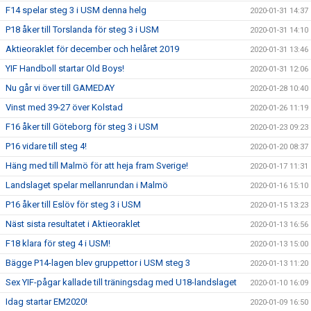
F14 spelar steg 3 i USM denna helg
2020-01-31 14:37
P18 åker till Torslanda för steg 3 i USM
2020-01-31 14:10
Aktieoraklet för december och helåret 2019
2020-01-31 13:46
YIF Handboll startar Old Boys!
2020-01-31 12:06
Nu går vi över till GAMEDAY
2020-01-28 10:40
Vinst med 39-27 över Kolstad
2020-01-26 11:19
F16 åker till Göteborg för steg 3 i USM
2020-01-23 09:23
P16 vidare till steg 4!
2020-01-20 08:37
Häng med till Malmö för att heja fram Sverige!
2020-01-17 11:31
Landslaget spelar mellanrundan i Malmö
2020-01-16 15:10
P16 åker till Eslöv för steg 3 i USM
2020-01-15 13:23
Näst sista resultatet i Aktieoraklet
2020-01-13 16:56
F18 klara för steg 4 i USM!
2020-01-13 15:00
Bägge P14-lagen blev gruppettor i USM steg 3
2020-01-13 11:20
Sex YIF-pågar kallade till träningsdag med U18-landslaget
2020-01-10 16:09
Idag startar EM2020!
2020-01-09 16:50