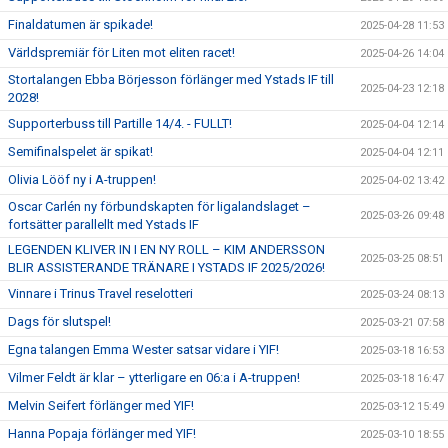
Finaldatumen är spikade!
2025-04-28 11:53
Världspremiär för Liten mot eliten racet!
2025-04-26 14:04
Stortalangen Ebba Börjesson förlänger med Ystads IF till
2025-04-23 12:18
2028!
Supporterbuss till Partille 14/4. - FULLT!
2025-04-04 12:14
Semifinalspelet är spikat!
2025-04-04 12:11
Olivia Lööf ny i A-truppen!
2025-04-02 13:42
Oscar Carlén ny förbundskapten för ligalandslaget –
2025-03-26 09:48
fortsätter parallellt med Ystads IF
LEGENDEN KLIVER IN I EN NY ROLL – KIM ANDERSSON
2025-03-25 08:51
BLIR ASSISTERANDE TRÄNARE I YSTADS IF 2025/2026!
Vinnare i Trinus Travel reselotteri
2025-03-24 08:13
Dags för slutspel!
2025-03-21 07:58
Egna talangen Emma Wester satsar vidare i YIF!
2025-03-18 16:53
Vilmer Feldt är klar – ytterligare en 06:a i A-truppen!
2025-03-18 16:47
Melvin Seifert förlänger med YIF!
2025-03-12 15:49
Hanna Popaja förlänger med YIF!
2025-03-10 18:55