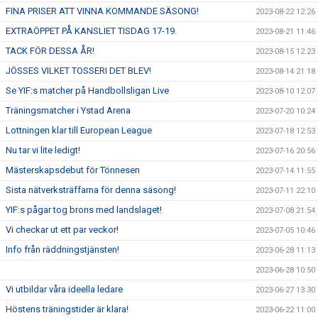
FINA PRISER ATT VINNA KOMMANDE SÄSONG!
2023-08-22 12:26
EXTRAÖPPET PÅ KANSLIET TISDAG 17-19.
2023-08-21 11:46
TACK FÖR DESSA ÅR!
2023-08-15 12:23
JÖSSES VILKET TOSSERI DET BLEV!
2023-08-14 21:18
Se YIF:s matcher på Handbollsligan Live
2023-08-10 12:07
Träningsmatcher i Ystad Arena
2023-07-20 10:24
Lottningen klar till European League
2023-07-18 12:53
Nu tar vi lite ledigt!
2023-07-16 20:56
Mästerskapsdebut för Tönnesen
2023-07-14 11:55
Sista nätverksträffarna för denna säsong!
2023-07-11 22:10
YIF:s pågar tog brons med landslaget!
2023-07-08 21:54
Vi checkar ut ett par veckor!
2023-07-05 10:46
Info från räddningstjänsten!
2023-06-28 11:13
2023-06-28 10:50
Vi utbildar våra ideella ledare
2023-06-27 13:30
Höstens träningstider är klara!
2023-06-22 11:00