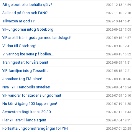
Att ge bort eller behålla själv?
2022-12-13 14:59
Skillnad på fans och FANS!
2022-11-10 17:18
Tillväxten är god i YIF!
2022-10-14 16:41
YIF-ungdomar intog Göteborg
2022-09-22 17:05
YIF:are till träningsdagar med landslaget!
2022-09-16 14:57
Vi drar till Göteborg!
2022-09-16 12:41
Vi var nog lite sena på bollen...
2022-09-15 15:32
Träningsstart för våra barn!
2022-08-29 11:51
YIF-familjen intog Tosselilla!
2022-08-15 17:21
Jonathan tog EM-silver!
2022-08-15 09:46
Nya i YIF Handbolls styrelse!
2022-08-04 16:24
YIF vandrar för stadens ungdomar!
2022-07-29 10:10
Nu kör vi igång 100-lappen igen!
2022-07-19 11:35
Semesterstängt kansli 29-30.
2022-07-11 11:43
Fler YIF:are till landslagen!
2022-07-04 19:11
Fortsatta ungdomsframgångar för YIF!
2022-07-01 20:25