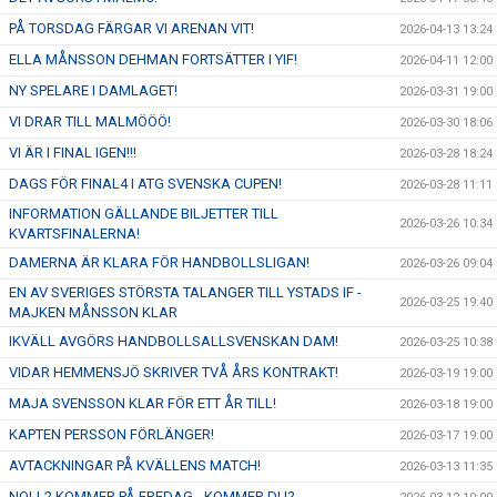
PÅ TORSDAG FÄRGAR VI ARENAN VIT!
2026-04-13 13:24
ELLA MÅNSSON DEHMAN FORTSÄTTER I YIF!
2026-04-11 12:00
NY SPELARE I DAMLAGET!
2026-03-31 19:00
VI DRAR TILL MALMÖÖÖ!
2026-03-30 18:06
VI ÄR I FINAL IGEN!!!
2026-03-28 18:24
DAGS FÖR FINAL4 I ATG SVENSKA CUPEN!
2026-03-28 11:11
INFORMATION GÄLLANDE BILJETTER TILL
2026-03-26 10:34
KVARTSFINALERNA!
DAMERNA ÄR KLARA FÖR HANDBOLLSLIGAN!
2026-03-26 09:04
EN AV SVERIGES STÖRSTA TALANGER TILL YSTADS IF -
2026-03-25 19:40
MAJKEN MÅNSSON KLAR
IKVÄLL AVGÖRS HANDBOLLSALLSVENSKAN DAM!
2026-03-25 10:38
VIDAR HEMMENSJÖ SKRIVER TVÅ ÅRS KONTRAKT!
2026-03-19 19:00
MAJA SVENSSON KLAR FÖR ETT ÅR TILL!
2026-03-18 19:00
KAPTEN PERSSON FÖRLÄNGER!
2026-03-17 19:00
AVTACKNINGAR PÅ KVÄLLENS MATCH!
2026-03-13 11:35
NOLL2 KOMMER PÅ FREDAG - KOMMER DU?