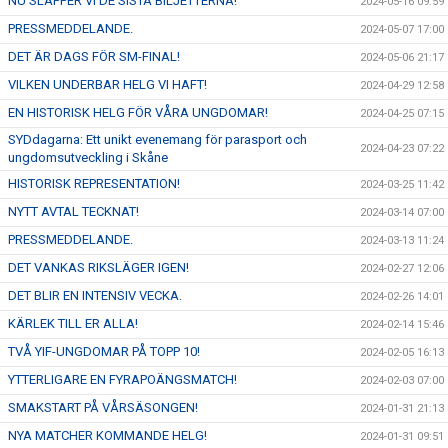
NU SLÄPPER VI DE SISTA BILJETTERNA!
2024-05-16 09:59
PRESSMEDDELANDE.
2024-05-07 17:00
DET ÄR DAGS FÖR SM-FINAL!
2024-05-06 21:17
VILKEN UNDERBAR HELG VI HAFT!
2024-04-29 12:58
EN HISTORISK HELG FÖR VÅRA UNGDOMAR!
2024-04-25 07:15
SYDdagarna: Ett unikt evenemang för parasport och
2024-04-23 07:22
ungdomsutveckling i Skåne
HISTORISK REPRESENTATION!
2024-03-25 11:42
NYTT AVTAL TECKNAT!
2024-03-14 07:00
PRESSMEDDELANDE.
2024-03-13 11:24
DET VANKAS RIKSLÄGER IGEN!
2024-02-27 12:06
DET BLIR EN INTENSIV VECKA.
2024-02-26 14:01
KÄRLEK TILL ER ALLA!
2024-02-14 15:46
TVÅ YIF-UNGDOMAR PÅ TOPP 10!
2024-02-05 16:13
YTTERLIGARE EN FYRAPOÄNGSMATCH!
2024-02-03 07:00
SMAKSTART PÅ VÅRSÄSONGEN!
2024-01-31 21:13
NYA MATCHER KOMMANDE HELG!
2024-01-31 09:51