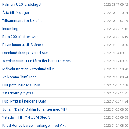
Palmar i U20-landslaget
2022-03-17 09:42
Åtta till riksläger
2022-03-14 10:44
Tillsammans för Ukraina
2022-03-10 07:49
Insamling
2022-03-07 14:12
Bara 200 biljetter kvar!
2022-03-02 15:19
Edvin lånas ut till Skånela
2022-02-15 10:00
Damlandskamp i Ystad 5/3!
2022-02-14 09:31
Webbinarium: Hur får vi fler barn i rörelse?
2022-02-07 09:55
Målvakt Kristian Zetterlund till YIF
2022-02-05 18:20
Välkomna "him" igen!
2022-02-03 08:24
Full pott i helgens USM!
2022-01-30 17:38
Ystadderbyt flyttas!
2022-01-27 11:21
Publikfritt på helgens USM
2022-01-26 14:24
Johan ”Dalle” Dahlin förlänger med YIF!
2022-01-26 08:00
Ystads IF HF P14 USM Steg 3
2022-01-25 09:55
Knud Ronau Larsen förlänger med YIF!
2022-01-24 08:00