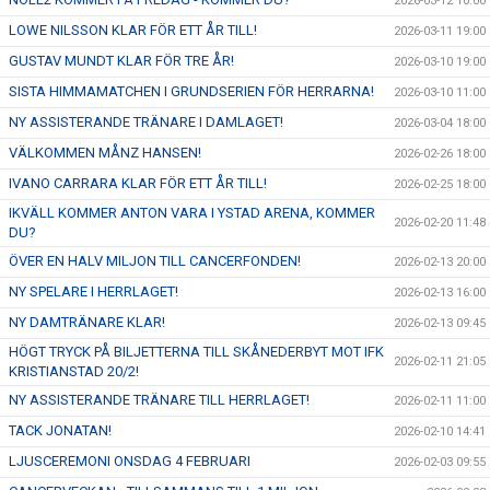
2026-03-12 10:00
LOWE NILSSON KLAR FÖR ETT ÅR TILL!
2026-03-11 19:00
GUSTAV MUNDT KLAR FÖR TRE ÅR!
2026-03-10 19:00
SISTA HIMMAMATCHEN I GRUNDSERIEN FÖR HERRARNA!
2026-03-10 11:00
NY ASSISTERANDE TRÄNARE I DAMLAGET!
2026-03-04 18:00
VÄLKOMMEN MÅNZ HANSEN!
2026-02-26 18:00
IVANO CARRARA KLAR FÖR ETT ÅR TILL!
2026-02-25 18:00
IKVÄLL KOMMER ANTON VARA I YSTAD ARENA, KOMMER
2026-02-20 11:48
DU?
ÖVER EN HALV MILJON TILL CANCERFONDEN!
2026-02-13 20:00
NY SPELARE I HERRLAGET!
2026-02-13 16:00
NY DAMTRÄNARE KLAR!
2026-02-13 09:45
HÖGT TRYCK PÅ BILJETTERNA TILL SKÅNEDERBYT MOT IFK
2026-02-11 21:05
KRISTIANSTAD 20/2!
NY ASSISTERANDE TRÄNARE TILL HERRLAGET!
2026-02-11 11:00
TACK JONATAN!
2026-02-10 14:41
LJUSCEREMONI ONSDAG 4 FEBRUARI
2026-02-03 09:55