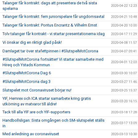
Talanger får kontrakt: dags att presentera de två sista
2020-04-22 12:23
spelarna
Talanger får kontrakt: fem juniorspelare får ungdomsavtal
2020-04-21 10:48
Talanger får kontrakt: Pontus Encrantz & Vilhelm Ernst
2020-04-20 10:00
Tolv talanger får kontrakt - vi startar presentationerna idag
2020-04-17 11:29
Vi önskar dig en riktigt glad påsk!
2020-04-08 11:57
Damlaget tar över stafettpinnen i #SlutspelMotCorona
2020-04-07 09:41
#SlutspelMotCorona fortsätter! Vi startar samarbete med
2020-04-01 12:03
Hireq och Ystads Kommun
#SlutspelMotCorona Dag 6
2020-03-30 10:07
#SlutspelMotCorona dag 3
2020-03-27 11:46
Slutspelet mot Coronaviruset börjar nu!
2020-03-25 15:37
YIF, Hemrex och ICA startar samarbete kring gratis
2020-03-20 16:15
utkörning av matvaror till äldre!
Tack till alla YIF:are och YIF-supporters
2020-03-18 17:28
Handbollsligan: Sista omgången och SM-slutspelet ställs
2020-03-17 13:09
in
Med anledning av coronaviruset
2020-03-13 10:30