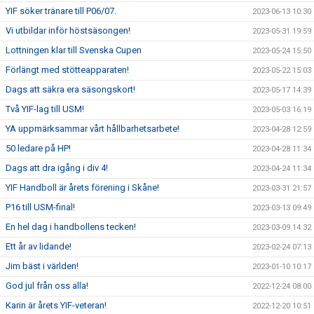
YIF söker tränare till P06/07.
2023-06-13 10:30
Vi utbildar inför höstsäsongen!
2023-05-31 19:59
Lottningen klar till Svenska Cupen
2023-05-24 15:50
Förlängt med stötteapparaten!
2023-05-22 15:03
Dags att säkra era säsongskort!
2023-05-17 14:39
Två YIF-lag till USM!
2023-05-03 16:19
YA uppmärksammar vårt hållbarhetsarbete!
2023-04-28 12:59
50 ledare på HP!
2023-04-28 11:34
Dags att dra igång i div 4!
2023-04-24 11:34
YIF Handboll är årets förening i Skåne!
2023-03-31 21:57
P16 till USM-final!
2023-03-13 09:49
En hel dag i handbollens tecken!
2023-03-09 14:32
Ett år av lidande!
2023-02-24 07:13
Jim bäst i världen!
2023-01-10 10:17
God jul från oss alla!
2022-12-24 08:00
Karin är årets YIF-veteran!
2022-12-20 10:51