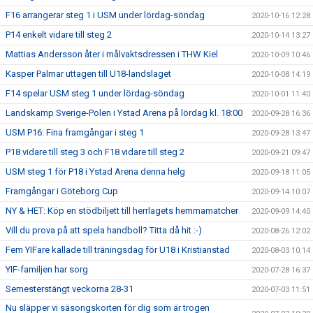
F16 arrangerar steg 1 i USM under lördag-söndag
2020-10-16 12:28
P14 enkelt vidare till steg 2
2020-10-14 13:27
Mattias Andersson åter i målvaktsdressen i THW Kiel
2020-10-09 10:46
Kasper Palmar uttagen till U18-landslaget
2020-10-08 14:19
F14 spelar USM steg 1 under lördag-söndag
2020-10-01 11:40
Landskamp Sverige-Polen i Ystad Arena på lördag kl. 18:00
2020-09-28 16:36
USM P16: Fina framgångar i steg 1
2020-09-28 13:47
P18 vidare till steg 3 och F18 vidare till steg 2
2020-09-21 09:47
USM steg 1 för P18 i Ystad Arena denna helg
2020-09-18 11:05
Framgångar i Göteborg Cup
2020-09-14 10:07
NY & HET: Köp en stödbiljett till herrlagets hemmamatcher
2020-09-09 14:40
Vill du prova på att spela handboll? Titta då hit :-)
2020-08-26 12:02
Fem YIFare kallade till träningsdag för U18 i Kristianstad
2020-08-03 10:14
YIF-familjen har sorg
2020-07-28 16:37
Semesterstängt veckorna 28-31
2020-07-03 11:51
Nu släpper vi säsongskorten för dig som är trogen