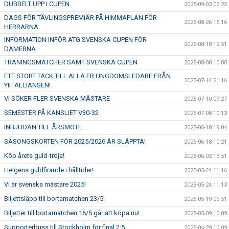
DUBBELT UPP I CUPEN
2025-09-03 06:25
DAGS FÖR TÄVLINGSPREMIÄR PÅ HIMMAPLAN FÖR
2025-08-26 15:16
HERRARNA
INFORMATION INFÖR ATG SVENSKA CUPEN FÖR
2025-08-18 12:51
DAMERNA
TRÄNINGSMATCHER SAMT SVENSKA CUPEN
2025-08-08 10:00
ETT STORT TACK TILL ALLA ER UNGDOMSLEDARE FRÅN
2025-07-14 21:16
YIF ALLIANSEN!
VI SÖKER FLER SVENSKA MÄSTARE
2025-07-10 09:27
SEMESTER PÅ KANSLIET V30-32
2025-07-08 10:13
INBJUDAN TILL ÅRSMÖTE
2025-06-18 19:04
SÄSONGSKORTEN FÖR 2025/2026 ÄR SLÄPPTA!
2025-06-18 10:21
Köp årets guld-tröja!
2025-06-02 13:51
Helgens guldfirande i hålltider!
2025-05-24 11:16
Vi är svenska mästare 2025!
2025-05-24 11:13
Biljettsläpp till bortamatchen 23/5!
2025-05-19 09:51
Biljetter till bortamatchen 16/5 går att köpa nu!
2025-05-09 10:09
Supporterbuss till Stockholm för final 2:5.
2025-04-29 10:09