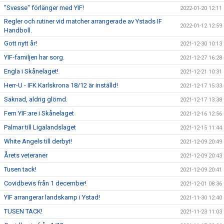
"Svesse" förlänger med YIF!
2022-01-20 12:11
Regler och rutiner vid matcher arrangerade av Ystads IF
2022-01-12 12:59
Handboll.
Gott nytt år!
2021-12-30 10:13
YIF-familjen har sorg.
2021-12-27 16:28
Engla i Skånelaget!
2021-12-21 10:31
Herr-U - IFK Karlskrona 18/12 är inställd!
2021-12-17 15:33
Saknad, aldrig glömd.
2021-12-17 13:38
Fem YIF:are i Skånelaget
2021-12-16 12:56
Palmar till Ligalandslaget
2021-12-15 11:44
White Angels till derbyt!
2021-12-09 20:49
Årets veteraner
2021-12-09 20:43
Tusen tack!
2021-12-09 20:41
Covidbevis från 1 december!
2021-12-01 08:36
YIF arrangerar landskamp i Ystad!
2021-11-30 12:40
TUSEN TACK!
2021-11-23 11:03