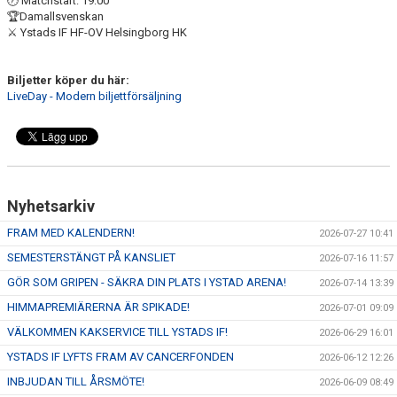
🕖 Matchstart: 19:00
YIF:S NOSTALGOTEK
🏆Damallsvenskan
⚔️ Ystads IF HF-OV Helsingborg HK
MEDLEMSKAP
Biljetter köper du här:
LiveDay - Modern biljettförsäljning
Nyhetsarkiv
FRAM MED KALENDERN!
2026-07-27 10:41
SEMESTERSTÄNGT PÅ KANSLIET
2026-07-16 11:57
GÖR SOM GRIPEN - SÄKRA DIN PLATS I YSTAD ARENA!
2026-07-14 13:39
HIMMAPREMIÄRERNA ÄR SPIKADE!
2026-07-01 09:09
VÄLKOMMEN KAKSERVICE TILL YSTADS IF!
2026-06-29 16:01
YSTADS IF LYFTS FRAM AV CANCERFONDEN
2026-06-12 12:26
INBJUDAN TILL ÅRSMÖTE!
2026-06-09 08:49