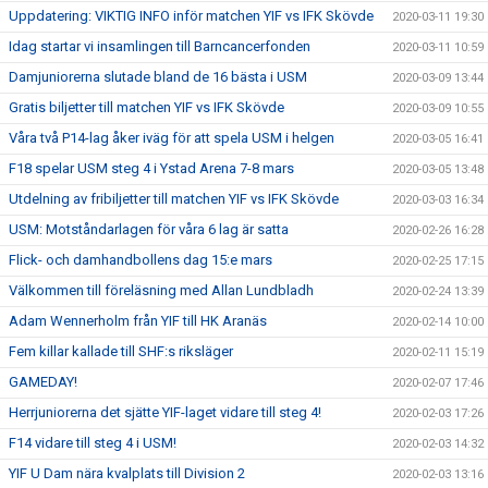
Uppdatering: VIKTIG INFO inför matchen YIF vs IFK Skövde
2020-03-11 19:30
Idag startar vi insamlingen till Barncancerfonden
2020-03-11 10:59
Damjuniorerna slutade bland de 16 bästa i USM
2020-03-09 13:44
Gratis biljetter till matchen YIF vs IFK Skövde
2020-03-09 10:55
Våra två P14-lag åker iväg för att spela USM i helgen
2020-03-05 16:41
F18 spelar USM steg 4 i Ystad Arena 7-8 mars
2020-03-05 13:48
Utdelning av fribiljetter till matchen YIF vs IFK Skövde
2020-03-03 16:34
USM: Motståndarlagen för våra 6 lag är satta
2020-02-26 16:28
Flick- och damhandbollens dag 15:e mars
2020-02-25 17:15
Välkommen till föreläsning med Allan Lundbladh
2020-02-24 13:39
Adam Wennerholm från YIF till HK Aranäs
2020-02-14 10:00
Fem killar kallade till SHF:s riksläger
2020-02-11 15:19
GAMEDAY!
2020-02-07 17:46
Herrjuniorerna det sjätte YIF-laget vidare till steg 4!
2020-02-03 17:26
F14 vidare till steg 4 i USM!
2020-02-03 14:32
YIF U Dam nära kvalplats till Division 2
2020-02-03 13:16