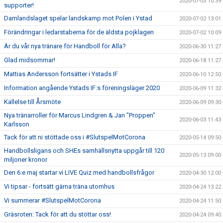
2020-07-03 10:39
supporter!
Damlandslaget spelar landskamp mot Polen i Ystad
2020-07-02 13:01
Förändringar i ledarstaberna för de äldsta pojklagen
2020-07-02 10:09
Är du vår nya tränare för Handboll för Alla?
2020-06-30 11:27
Glad midsommar!
2020-06-18 11:27
Mattias Andersson fortsätter i Ystads IF
2020-06-10 12:50
Information angående Ystads IF:s föreningsläger 2020
2020-06-09 11:32
Kallelse till Årsmöte
2020-06-09 09:30
Nya tränarroller för Marcus Lindgren & Jan "Proppen"
2020-06-03 11:43
Karlsson
Tack för att ni stöttade oss i #SlutspelMotCorona
2020-05-14 09:50
Handbollsligans och SHEs samhällsnytta uppgår till 120
2020-05-13 09:00
miljoner kronor
Den 6:e maj startar vi LIVE Quiz med handbollsfrågor
2020-04-30 12:00
Vi tipsar - fortsätt gärna träna utomhus
2020-04-24 13:22
Vi summerar #SlutspelMotCorona
2020-04-24 11:50
Gräsroten: Tack för att du stöttar oss!
2020-04-24 09:40