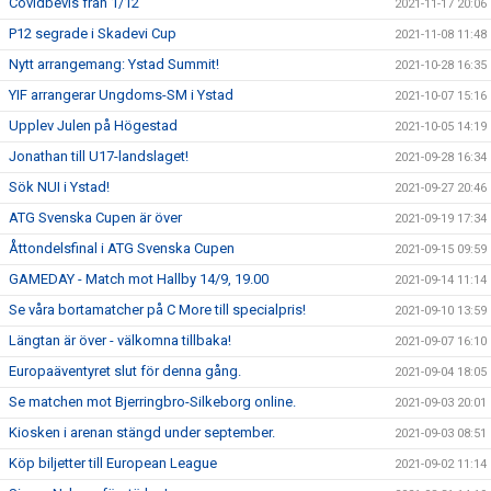
Covidbevis från 1/12
2021-11-17 20:06
P12 segrade i Skadevi Cup
2021-11-08 11:48
Nytt arrangemang: Ystad Summit!
2021-10-28 16:35
YIF arrangerar Ungdoms-SM i Ystad
2021-10-07 15:16
Upplev Julen på Högestad
2021-10-05 14:19
Jonathan till U17-landslaget!
2021-09-28 16:34
Sök NUI i Ystad!
2021-09-27 20:46
ATG Svenska Cupen är över
2021-09-19 17:34
Åttondelsfinal i ATG Svenska Cupen
2021-09-15 09:59
GAMEDAY - Match mot Hallby 14/9, 19.00
2021-09-14 11:14
Se våra bortamatcher på C More till specialpris!
2021-09-10 13:59
Längtan är över - välkomna tillbaka!
2021-09-07 16:10
Europaäventyret slut för denna gång.
2021-09-04 18:05
Se matchen mot Bjerringbro-Silkeborg online.
2021-09-03 20:01
Kiosken i arenan stängd under september.
2021-09-03 08:51
Köp biljetter till European League
2021-09-02 11:14