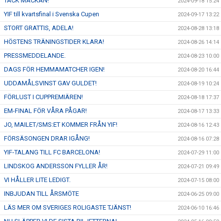
TACK MACKAN!
2024-09-18 15:24
YIF till kvartsfinal i Svenska Cupen
2024-09-17 13:22
STORT GRATTIS, ADELA!
2024-08-28 13:18
HÖSTENS TRÄNINGSTIDER KLARA!
2024-08-26 14:14
PRESSMEDDELANDE.
2024-08-23 10:00
DAGS FÖR HEMMAMATCHER IGEN!
2024-08-20 16:44
UDDAMÅLSVINST GAV GULDET!
2024-08-19 10:24
FÖRLUST I CUPPREMIÄREN!
2024-08-18 17:37
EM-FINAL FÖR VÅRA PÅGAR!
2024-08-17 13:33
JO, MAILET/SMS:ET KOMMER FRÅN YIF!
2024-08-16 12:43
FÖRSÄSONGEN DRAR IGÅNG!
2024-08-16 07:28
YIF-TALANG TILL FC BARCELONA!
2024-07-29 11:00
LINDSKOG ANDERSSON FYLLER ÅR!
2024-07-21 09:49
VI HÅLLER LITE LEDIGT.
2024-07-15 08:00
INBJUDAN TILL ÅRSMÖTE
2024-06-25 09:00
LÄS MER OM SVERIGES ROLIGASTE TJÄNST!
2024-06-10 16:46