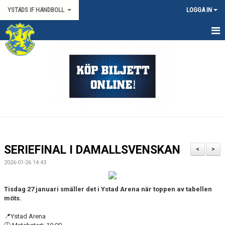
YSTADS IF HANDBOLL
LOGGA IN
HEM
OM KLUBBEN
KONTAKT
BILJETTER/SÄSONGSKORT
PARTNERS
SERIEFINAL I DAMALLSVENSKAN
<
>
MATCHER
2026-01-26 14:43
HYRA HIMMAPLAN
Tisdag 27 januari smäller det i Ystad Arena när toppen av tabellen
möts.
ÖVRIGT
📍Ystad Arena