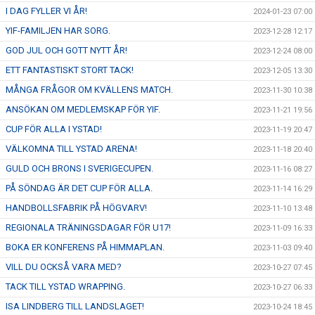
I DAG FYLLER VI ÅR!
2024-01-23 07:00
YIF-FAMILJEN HAR SORG.
2023-12-28 12:17
GOD JUL OCH GOTT NYTT ÅR!
2023-12-24 08:00
ETT FANTASTISKT STORT TACK!
2023-12-05 13:30
MÅNGA FRÅGOR OM KVÄLLENS MATCH.
2023-11-30 10:38
ANSÖKAN OM MEDLEMSKAP FÖR YIF.
2023-11-21 19:56
CUP FÖR ALLA I YSTAD!
2023-11-19 20:47
VÄLKOMNA TILL YSTAD ARENA!
2023-11-18 20:40
GULD OCH BRONS I SVERIGECUPEN.
2023-11-16 08:27
PÅ SÖNDAG ÄR DET CUP FÖR ALLA.
2023-11-14 16:29
HANDBOLLSFABRIK PÅ HÖGVARV!
2023-11-10 13:48
REGIONALA TRÄNINGSDAGAR FÖR U17!
2023-11-09 16:33
BOKA ER KONFERENS PÅ HIMMAPLAN.
2023-11-03 09:40
VILL DU OCKSÅ VARA MED?
2023-10-27 07:45
TACK TILL YSTAD WRAPPING.
2023-10-27 06:33
ISA LINDBERG TILL LANDSLAGET!
2023-10-24 18:45