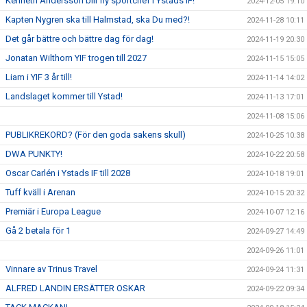
Kenneth Andersson blir ny sportchef i Ystads IF!
2024-12-05 19:10
Kapten Nygren ska till Halmstad, ska Du med?!
2024-11-28 10:11
Det går bättre och bättre dag för dag!
2024-11-19 20:30
Jonatan Wilthorn YIF trogen till 2027
2024-11-15 15:05
Liam i YIF 3 år till!
2024-11-14 14:02
Landslaget kommer till Ystad!
2024-11-13 17:01
2024-11-08 15:06
PUBLIKREKORD? (För den goda sakens skull)
2024-10-25 10:38
DWA PUNKTY!
2024-10-22 20:58
Oscar Carlén i Ystads IF till 2028
2024-10-18 19:01
Tuff kväll i Arenan
2024-10-15 20:32
Premiär i Europa League
2024-10-07 12:16
Gå 2 betala för 1
2024-09-27 14:49
2024-09-26 11:01
Vinnare av Trinus Travel
2024-09-24 11:31
ALFRED LANDIN ERSÄTTER OSKAR
2024-09-22 09:34