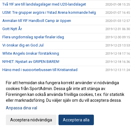
Två YIF:are till landslagsläger med U20-landslaget
2020-01-08 15:25
USM: Tre grupper avgörs i Ystad Arena kommande helg
2020-01-07 16:45
Anmälan till YIF Handboll Camp är öppen
2020-01-03 12:57
Gott Nytt År
2019-12-31 06:30
Flera ungdomslag spelar finaler idag
2019-12-30 09:15
Vi önskar dig en God Jul
2019-12-23 13:53
White Angels önskar förstärkning
2019-12-18 17:16
NYHET: Nystart av GRIPEN BAREN!
2019-12-18 16:36
Häng med i supporterbussen till Kristianstad
2019-12-13 11:24
Krönika: Två toppmatcher är vår tidiga julklapp till dig
2019-12-04 13:30
För att hemsidan ska fungera korrekt använder vi nödvändiga
Lagen i SHE och Handbollsligan har spelat matcher för
cookies från SportAdmin. Dessa går inte att stänga av.
2019-11-29 12:00
#viställerupp
Föreningen kan också använda frivilliga cookies, t.ex. för statistik
F16 vidare till steg 3 - härligt tjejer!
2019-11-26 16:00
eller marknadsföring. Du väljer själv om du vill acceptera dessa.
Ikväll pratar vi värdegrunder på Litemer
2019-11-26 13:46
Anpassa dina val
USM steg 2 för F16 i Ystad Arena
2019-11-22 15:55
Acceptera nödvändiga
Acceptera alla
Fin utbildning för våra ungdomsledare
2019-11-20 17:15