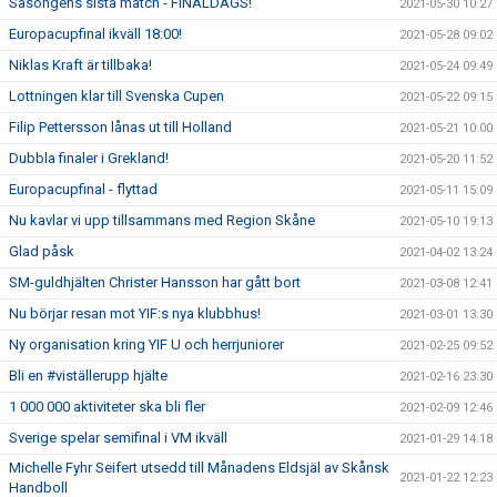
Säsongens sista match - FINALDAGS!
2021-05-30 10:27
Europacupfinal ikväll 18:00!
2021-05-28 09:02
Niklas Kraft är tillbaka!
2021-05-24 09:49
Lottningen klar till Svenska Cupen
2021-05-22 09:15
Filip Pettersson lånas ut till Holland
2021-05-21 10:00
Dubbla finaler i Grekland!
2021-05-20 11:52
Europacupfinal - flyttad
2021-05-11 15:09
Nu kavlar vi upp tillsammans med Region Skåne
2021-05-10 19:13
Glad påsk
2021-04-02 13:24
SM-guldhjälten Christer Hansson har gått bort
2021-03-08 12:41
Nu börjar resan mot YIF:s nya klubbhus!
2021-03-01 13:30
Ny organisation kring YIF U och herrjuniorer
2021-02-25 09:52
Bli en #viställerupp hjälte
2021-02-16 23:30
1 000 000 aktiviteter ska bli fler
2021-02-09 12:46
Sverige spelar semifinal i VM ikväll
2021-01-29 14:18
Michelle Fyhr Seifert utsedd till Månadens Eldsjäl av Skånsk
2021-01-22 12:23
Handboll