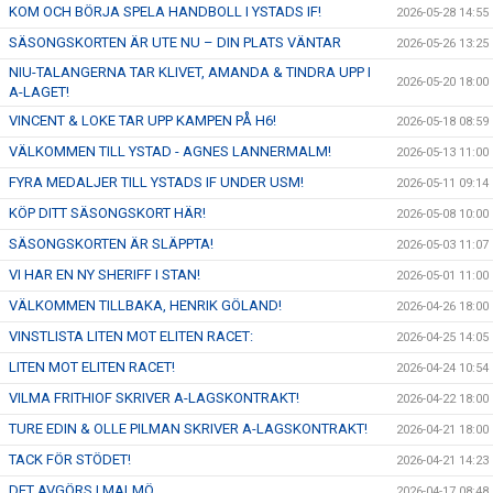
KOM OCH BÖRJA SPELA HANDBOLL I YSTADS IF!
2026-05-28 14:55
SÄSONGSKORTEN ÄR UTE NU – DIN PLATS VÄNTAR
2026-05-26 13:25
NIU-TALANGERNA TAR KLIVET, AMANDA & TINDRA UPP I
2026-05-20 18:00
A-LAGET!
VINCENT & LOKE TAR UPP KAMPEN PÅ H6!
2026-05-18 08:59
VÄLKOMMEN TILL YSTAD - AGNES LANNERMALM!
2026-05-13 11:00
FYRA MEDALJER TILL YSTADS IF UNDER USM!
2026-05-11 09:14
KÖP DITT SÄSONGSKORT HÄR!
2026-05-08 10:00
SÄSONGSKORTEN ÄR SLÄPPTA!
2026-05-03 11:07
VI HAR EN NY SHERIFF I STAN!
2026-05-01 11:00
VÄLKOMMEN TILLBAKA, HENRIK GÖLAND!
2026-04-26 18:00
VINSTLISTA LITEN MOT ELITEN RACET:
2026-04-25 14:05
LITEN MOT ELITEN RACET!
2026-04-24 10:54
VILMA FRITHIOF SKRIVER A-LAGSKONTRAKT!
2026-04-22 18:00
TURE EDIN & OLLE PILMAN SKRIVER A-LAGSKONTRAKT!
2026-04-21 18:00
TACK FÖR STÖDET!
2026-04-21 14:23
DET AVGÖRS I MALMÖ.
2026-04-17 08:48