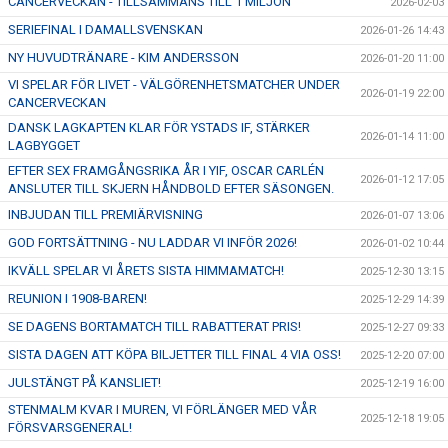
CANCERVECKAN - TILLSAMMANS TILL 1 MILJON
2026-02-03
SERIEFINAL I DAMALLSVENSKAN
2026-01-26 14:43
NY HUVUDTRÄNARE - KIM ANDERSSON
2026-01-20 11:00
VI SPELAR FÖR LIVET - VÄLGÖRENHETSMATCHER UNDER
2026-01-19 22:00
CANCERVECKAN
DANSK LAGKAPTEN KLAR FÖR YSTADS IF, STÄRKER
2026-01-14 11:00
LAGBYGGET
EFTER SEX FRAMGÅNGSRIKA ÅR I YIF, OSCAR CARLÉN
2026-01-12 17:05
ANSLUTER TILL SKJERN HÅNDBOLD EFTER SÄSONGEN.
INBJUDAN TILL PREMIÄRVISNING
2026-01-07 13:06
GOD FORTSÄTTNING - NU LADDAR VI INFÖR 2026!
2026-01-02 10:44
IKVÄLL SPELAR VI ÅRETS SISTA HIMMAMATCH!
2025-12-30 13:15
REUNION I 1908-BAREN!
2025-12-29 14:39
SE DAGENS BORTAMATCH TILL RABATTERAT PRIS!
2025-12-27 09:33
SISTA DAGEN ATT KÖPA BILJETTER TILL FINAL 4 VIA OSS!
2025-12-20 07:00
JULSTÄNGT PÅ KANSLIET!
2025-12-19 16:00
STENMALM KVAR I MUREN, VI FÖRLÄNGER MED VÅR
2025-12-18 19:05
FÖRSVARSGENERAL!