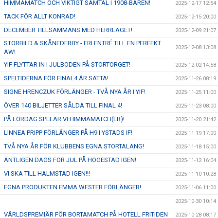
HIMMAMATCH OCH VIKTIGT SAMTAL I 1908-BAREN!
2025-12-17 12:54
TACK FÖR ALLT KONRAD!
2025-12-15 20:00
DECEMBER TILLSAMMANS MED HERRLAGET!
2025-12-09 21:07
STORBILD & SKÅNEDERBY - FRI ENTRÉ TILL EN PERFEKT
2025-12-08 13:08
AW!
YIF FLYTTAR IN I JULBODEN PÅ STORTORGET!
2025-12-02 14:58
SPELTIDERNA FÖR FINAL4 ÄR SATTA!
2025-11-26 08:19
SIGNE HRENCZUK FÖRLÄNGER - TVÅ NYA ÅR I YIF!
2025-11-25 11:00
ÖVER 140 BILJETTER SÅLDA TILL FINAL 4!
2025-11-23 08:00
PÅ LÖRDAG SPELAR VI HIMMAMATCH(ER)!
2025-11-20 21:42
LINNEA PRIPP FÖRLÄNGER PÅ H9 I YSTADS IF!
2025-11-19 17:00
TVÅ NYA ÅR FÖR KLUBBENS EGNA STORTALANG!
2025-11-18 15:00
ÄNTLIGEN DAGS FÖR JUL PÅ HÖGESTAD IGEN!
2025-11-12 16:04
VI SKA TILL HALMSTAD IGEN!!!
2025-11-10 10:28
EGNA PRODUKTEN EMMA WESTER FÖRLÄNGER!
2025-11-06 11:00
2025-10-30 10:14
VÄRLDSPREMIÄR FÖR BORTAMATCH PÅ HOTELL FRITIDEN
2025-10-28 08:17