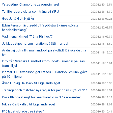
Ystadsöner Champions Leaguevinnare!
2020-12-30 19:51
Tor Blendberg slutar som tränare i YIF U
2020-12-26 15:30
God Jul & Gott Nytt År
2020-12-23 09:25
Edvin Persson är utsedd till "sydöstra Skånes största
2020-12-22 08:59
handbollstalang"
Vad menar vi med "Träna för livet"?
2020-12-16 09:39
Julklappstips - prenumeration på Stürmerfoul
2020-12-15 11:50
Är du tjej och vill träna handboll på skoltid? Då ska du titta
2020-11-18 13:20
hit!
Info från Svenska Handbollsförbundet: Seriespel pausas
2020-11-18 13:04
fram till jul
Ingmar ”HP” Svensson ger Ystads IF Handboll en unik gåva
2020-11-13 13:00
på 10 miljoner
Även Ludvig Hallbäck till Ligalandslaget
2020-10-29 15:35
Träningar och matcher: nya regler för perioden 28/10-17/11
2020-10-28 14:54
Casa Blanca stängt för besökare t.o.m. 17:e november
2020-10-28 12:18
Niklas Kraft kallad till Ligalandslaget
2020-10-28 11:04
F16 laget slutade trea i steg 1
2020-10-20 10:41