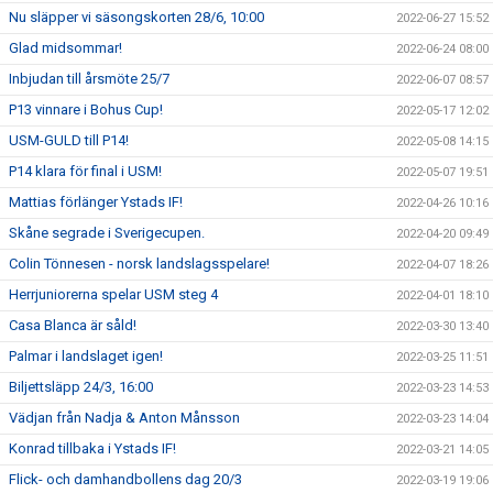
Nu släpper vi säsongskorten 28/6, 10:00
2022-06-27 15:52
Glad midsommar!
2022-06-24 08:00
Inbjudan till årsmöte 25/7
2022-06-07 08:57
P13 vinnare i Bohus Cup!
2022-05-17 12:02
USM-GULD till P14!
2022-05-08 14:15
P14 klara för final i USM!
2022-05-07 19:51
Mattias förlänger Ystads IF!
2022-04-26 10:16
Skåne segrade i Sverigecupen.
2022-04-20 09:49
Colin Tönnesen - norsk landslagsspelare!
2022-04-07 18:26
Herrjuniorerna spelar USM steg 4
2022-04-01 18:10
Casa Blanca är såld!
2022-03-30 13:40
Palmar i landslaget igen!
2022-03-25 11:51
Biljettsläpp 24/3, 16:00
2022-03-23 14:53
Vädjan från Nadja & Anton Månsson
2022-03-23 14:04
Konrad tillbaka i Ystads IF!
2022-03-21 14:05
Flick- och damhandbollens dag 20/3
2022-03-19 19:06