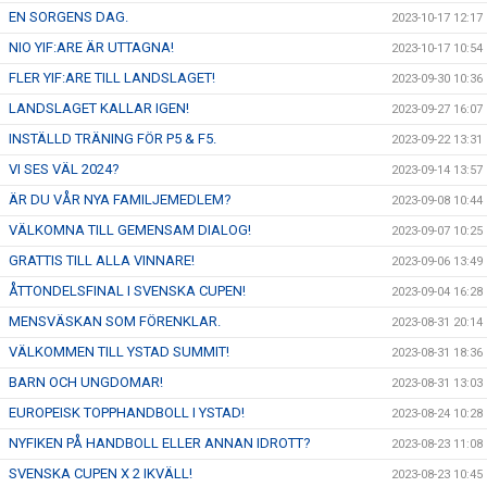
EN SORGENS DAG.
2023-10-17 12:17
NIO YIF:ARE ÄR UTTAGNA!
2023-10-17 10:54
FLER YIF:ARE TILL LANDSLAGET!
2023-09-30 10:36
LANDSLAGET KALLAR IGEN!
2023-09-27 16:07
INSTÄLLD TRÄNING FÖR P5 & F5.
2023-09-22 13:31
VI SES VÄL 2024?
2023-09-14 13:57
ÄR DU VÅR NYA FAMILJEMEDLEM?
2023-09-08 10:44
VÄLKOMNA TILL GEMENSAM DIALOG!
2023-09-07 10:25
GRATTIS TILL ALLA VINNARE!
2023-09-06 13:49
ÅTTONDELSFINAL I SVENSKA CUPEN!
2023-09-04 16:28
MENSVÄSKAN SOM FÖRENKLAR.
2023-08-31 20:14
VÄLKOMMEN TILL YSTAD SUMMIT!
2023-08-31 18:36
BARN OCH UNGDOMAR!
2023-08-31 13:03
EUROPEISK TOPPHANDBOLL I YSTAD!
2023-08-24 10:28
NYFIKEN PÅ HANDBOLL ELLER ANNAN IDROTT?
2023-08-23 11:08
SVENSKA CUPEN X 2 IKVÄLL!
2023-08-23 10:45