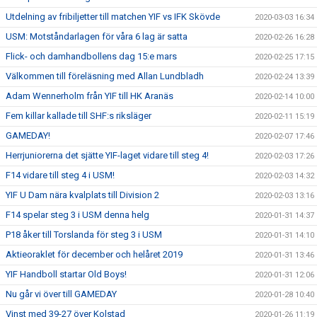
Utdelning av fribiljetter till matchen YIF vs IFK Skövde
2020-03-03 16:34
USM: Motståndarlagen för våra 6 lag är satta
2020-02-26 16:28
Flick- och damhandbollens dag 15:e mars
2020-02-25 17:15
Välkommen till föreläsning med Allan Lundbladh
2020-02-24 13:39
Adam Wennerholm från YIF till HK Aranäs
2020-02-14 10:00
Fem killar kallade till SHF:s riksläger
2020-02-11 15:19
GAMEDAY!
2020-02-07 17:46
Herrjuniorerna det sjätte YIF-laget vidare till steg 4!
2020-02-03 17:26
F14 vidare till steg 4 i USM!
2020-02-03 14:32
YIF U Dam nära kvalplats till Division 2
2020-02-03 13:16
F14 spelar steg 3 i USM denna helg
2020-01-31 14:37
P18 åker till Torslanda för steg 3 i USM
2020-01-31 14:10
Aktieoraklet för december och helåret 2019
2020-01-31 13:46
YIF Handboll startar Old Boys!
2020-01-31 12:06
Nu går vi över till GAMEDAY
2020-01-28 10:40
Vinst med 39-27 över Kolstad
2020-01-26 11:19