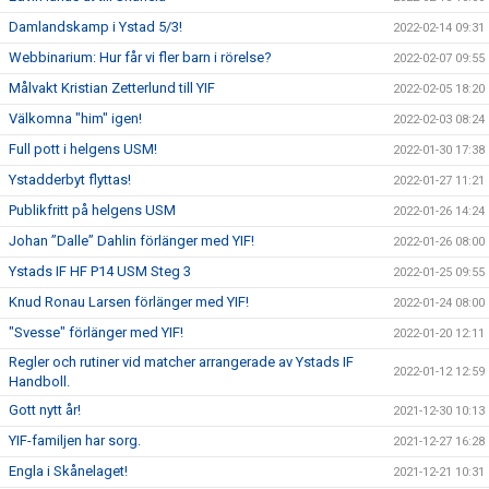
Damlandskamp i Ystad 5/3!
2022-02-14 09:31
Webbinarium: Hur får vi fler barn i rörelse?
2022-02-07 09:55
Målvakt Kristian Zetterlund till YIF
2022-02-05 18:20
Välkomna "him" igen!
2022-02-03 08:24
Full pott i helgens USM!
2022-01-30 17:38
Ystadderbyt flyttas!
2022-01-27 11:21
Publikfritt på helgens USM
2022-01-26 14:24
Johan ”Dalle” Dahlin förlänger med YIF!
2022-01-26 08:00
Ystads IF HF P14 USM Steg 3
2022-01-25 09:55
Knud Ronau Larsen förlänger med YIF!
2022-01-24 08:00
"Svesse" förlänger med YIF!
2022-01-20 12:11
Regler och rutiner vid matcher arrangerade av Ystads IF
2022-01-12 12:59
Handboll.
Gott nytt år!
2021-12-30 10:13
YIF-familjen har sorg.
2021-12-27 16:28
Engla i Skånelaget!
2021-12-21 10:31