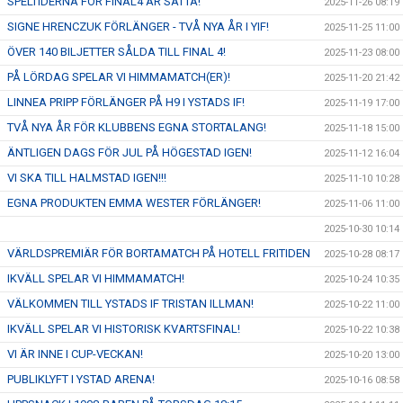
SPELTIDERNA FÖR FINAL4 ÄR SATTA!
2025-11-26 08:19
SIGNE HRENCZUK FÖRLÄNGER - TVÅ NYA ÅR I YIF!
2025-11-25 11:00
ÖVER 140 BILJETTER SÅLDA TILL FINAL 4!
2025-11-23 08:00
PÅ LÖRDAG SPELAR VI HIMMAMATCH(ER)!
2025-11-20 21:42
LINNEA PRIPP FÖRLÄNGER PÅ H9 I YSTADS IF!
2025-11-19 17:00
TVÅ NYA ÅR FÖR KLUBBENS EGNA STORTALANG!
2025-11-18 15:00
ÄNTLIGEN DAGS FÖR JUL PÅ HÖGESTAD IGEN!
2025-11-12 16:04
VI SKA TILL HALMSTAD IGEN!!!
2025-11-10 10:28
EGNA PRODUKTEN EMMA WESTER FÖRLÄNGER!
2025-11-06 11:00
2025-10-30 10:14
VÄRLDSPREMIÄR FÖR BORTAMATCH PÅ HOTELL FRITIDEN
2025-10-28 08:17
IKVÄLL SPELAR VI HIMMAMATCH!
2025-10-24 10:35
VÄLKOMMEN TILL YSTADS IF TRISTAN ILLMAN!
2025-10-22 11:00
IKVÄLL SPELAR VI HISTORISK KVARTSFINAL!
2025-10-22 10:38
VI ÄR INNE I CUP-VECKAN!
2025-10-20 13:00
PUBLIKLYFT I YSTAD ARENA!
2025-10-16 08:58