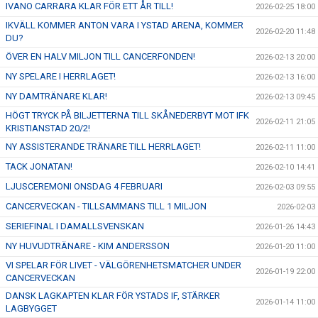
IVANO CARRARA KLAR FÖR ETT ÅR TILL!
2026-02-25 18:00
IKVÄLL KOMMER ANTON VARA I YSTAD ARENA, KOMMER
2026-02-20 11:48
DU?
ÖVER EN HALV MILJON TILL CANCERFONDEN!
2026-02-13 20:00
NY SPELARE I HERRLAGET!
2026-02-13 16:00
NY DAMTRÄNARE KLAR!
2026-02-13 09:45
HÖGT TRYCK PÅ BILJETTERNA TILL SKÅNEDERBYT MOT IFK
2026-02-11 21:05
KRISTIANSTAD 20/2!
NY ASSISTERANDE TRÄNARE TILL HERRLAGET!
2026-02-11 11:00
TACK JONATAN!
2026-02-10 14:41
LJUSCEREMONI ONSDAG 4 FEBRUARI
2026-02-03 09:55
CANCERVECKAN - TILLSAMMANS TILL 1 MILJON
2026-02-03
SERIEFINAL I DAMALLSVENSKAN
2026-01-26 14:43
NY HUVUDTRÄNARE - KIM ANDERSSON
2026-01-20 11:00
VI SPELAR FÖR LIVET - VÄLGÖRENHETSMATCHER UNDER
2026-01-19 22:00
CANCERVECKAN
DANSK LAGKAPTEN KLAR FÖR YSTADS IF, STÄRKER
2026-01-14 11:00
LAGBYGGET