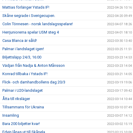
Mattias förlänger Ystads IF!
2022-04-26 10:16
Skåne segrade i Sverigecupen.
2022-04-20 09:49
Colin Tönnesen - norsk landslagsspelare!
2022-04-07 18:26
Herrjuniorerna spelar USM steg 4
2022-04-01 18:10
Casa Blanca är såld!
2022-03-30 13:40
Palmar i landslaget igen!
2022-03-25 11:51
Biljettsläpp 24/3, 16:00
2022-03-23 14:53
Vädjan från Nadja & Anton Månsson
2022-03-23 14:04
Konrad tillbaka i Ystads IF!
2022-03-21 14:05
Flick- och damhandbollens dag 20/3
2022-03-19 19:06
Palmar i U20-landslaget
2022-03-17 09:42
Åtta till riksläger
2022-03-14 10:44
Tillsammans för Ukraina
2022-03-10 07:49
Insamling
2022-03-07 14:12
Bara 200 biljetter kvar!
2022-03-02 15:19
Edvin lånas ut till Skånela
2022-02-15 10:00