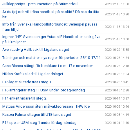
Julklappstips - prenumeration på Stürmerfoul
2020-12-15 11:50
Är du tjej och vill träna handboll på skoltid? Då ska du titta
2020-11-18 13:20
hit!
Info från Svenska Handbollsförbundet: Seriespel pausas
2020-11-18 13:04
fram till jul
Ingmar ”HP” Svensson ger Ystads IF Handboll en unik gåva
2020-11-13 13:00
på 10 miljoner
Även Ludvig Hallbäck till Ligalandslaget
2020-10-29 15:35
Träningar och matcher: nya regler för perioden 28/10-17/11
2020-10-28 14:54
Casa Blanca stängt för besökare t.o.m. 17:e november
2020-10-28 12:18
Niklas Kraft kallad till Ligalandslaget
2020-10-28 11:04
F16 laget slutade trea i steg 1
2020-10-20 10:41
F16 arrangerar steg 1 i USM under lördag-söndag
2020-10-16 12:28
P14 enkelt vidare till steg 2
2020-10-14 13:27
Mattias Andersson åter i målvaktsdressen i THW Kiel
2020-10-09 10:46
Kasper Palmar uttagen till U18-landslaget
2020-10-08 14:19
F14 spelar USM steg 1 under lördag-söndag
2020-10-01 11:40