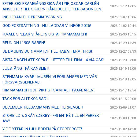
EFTER SEX FRAMGÅNGSRIKA ÅR I YIF, OSCAR CARLÉN
2026-01-12 17:05
ANSLUTER TILL SKJERN HÅNDBOLD EFTER SÄSONGEN.
INBJUDAN TILL PREMIÄRVISNING
2026-01-07 13:06
GOD FORTSÄTTNING - NU LADDAR VI INFÖR 2026!
2026-01-02 10:44
IKVÄLL SPELAR VI ÅRETS SISTA HIMMAMATCH!
2025-12-30 13:15
REUNION I 1908-BAREN!
2025-12-29 14:39
SE DAGENS BORTAMATCH TILL RABATTERAT PRIS!
2025-12-27 09:33
SISTA DAGEN ATT KÖPA BILJETTER TILL FINAL 4 VIA OSS!
2025-12-20 07:00
JULSTÄNGT PÅ KANSLIET!
2025-12-19 16:00
STENMALM KVAR I MUREN, VI FÖRLÄNGER MED VÅR
2025-12-18 19:05
FÖRSVARSGENERAL!
HIMMAMATCH OCH VIKTIGT SAMTAL I 1908-BAREN!
2025-12-17 12:54
TACK FÖR ALLT KONRAD!
2025-12-15 20:00
DECEMBER TILLSAMMANS MED HERRLAGET!
2025-12-09 21:07
STORBILD & SKÅNEDERBY - FRI ENTRÉ TILL EN PERFEKT
2025-12-08 13:08
AW!
YIF FLYTTAR IN I JULBODEN PÅ STORTORGET!
2025-12-02 14:58