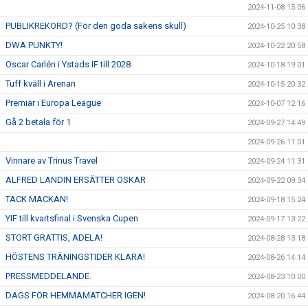
2024-11-08 15:06
PUBLIKREKORD? (För den goda sakens skull)
2024-10-25 10:38
DWA PUNKTY!
2024-10-22 20:58
Oscar Carlén i Ystads IF till 2028
2024-10-18 19:01
Tuff kväll i Arenan
2024-10-15 20:32
Premiär i Europa League
2024-10-07 12:16
Gå 2 betala för 1
2024-09-27 14:49
2024-09-26 11:01
Vinnare av Trinus Travel
2024-09-24 11:31
ALFRED LANDIN ERSÄTTER OSKAR
2024-09-22 09:34
TACK MACKAN!
2024-09-18 15:24
YIF till kvartsfinal i Svenska Cupen
2024-09-17 13:22
STORT GRATTIS, ADELA!
2024-08-28 13:18
HÖSTENS TRÄNINGSTIDER KLARA!
2024-08-26 14:14
PRESSMEDDELANDE.
2024-08-23 10:00
DAGS FÖR HEMMAMATCHER IGEN!
2024-08-20 16:44