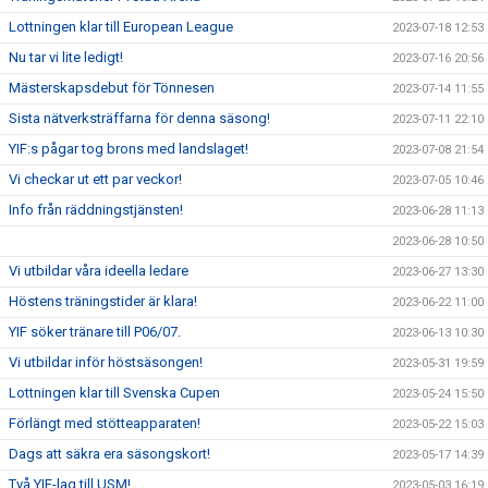
Lottningen klar till European League
2023-07-18 12:53
Nu tar vi lite ledigt!
2023-07-16 20:56
Mästerskapsdebut för Tönnesen
2023-07-14 11:55
Sista nätverksträffarna för denna säsong!
2023-07-11 22:10
YIF:s pågar tog brons med landslaget!
2023-07-08 21:54
Vi checkar ut ett par veckor!
2023-07-05 10:46
Info från räddningstjänsten!
2023-06-28 11:13
2023-06-28 10:50
Vi utbildar våra ideella ledare
2023-06-27 13:30
Höstens träningstider är klara!
2023-06-22 11:00
YIF söker tränare till P06/07.
2023-06-13 10:30
Vi utbildar inför höstsäsongen!
2023-05-31 19:59
Lottningen klar till Svenska Cupen
2023-05-24 15:50
Förlängt med stötteapparaten!
2023-05-22 15:03
Dags att säkra era säsongskort!
2023-05-17 14:39
Två YIF-lag till USM!
2023-05-03 16:19