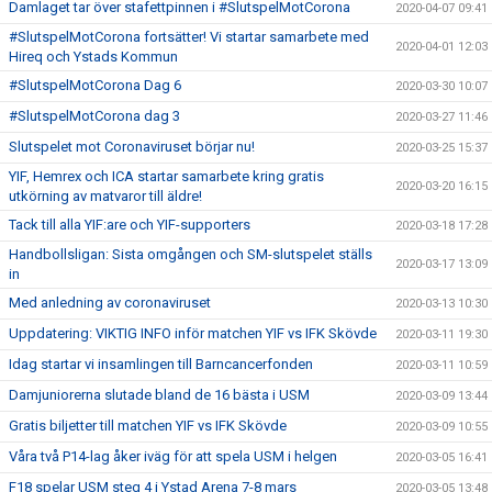
Damlaget tar över stafettpinnen i #SlutspelMotCorona
2020-04-07 09:41
#SlutspelMotCorona fortsätter! Vi startar samarbete med
2020-04-01 12:03
Hireq och Ystads Kommun
#SlutspelMotCorona Dag 6
2020-03-30 10:07
#SlutspelMotCorona dag 3
2020-03-27 11:46
Slutspelet mot Coronaviruset börjar nu!
2020-03-25 15:37
YIF, Hemrex och ICA startar samarbete kring gratis
2020-03-20 16:15
utkörning av matvaror till äldre!
Tack till alla YIF:are och YIF-supporters
2020-03-18 17:28
Handbollsligan: Sista omgången och SM-slutspelet ställs
2020-03-17 13:09
in
Med anledning av coronaviruset
2020-03-13 10:30
Uppdatering: VIKTIG INFO inför matchen YIF vs IFK Skövde
2020-03-11 19:30
Idag startar vi insamlingen till Barncancerfonden
2020-03-11 10:59
Damjuniorerna slutade bland de 16 bästa i USM
2020-03-09 13:44
Gratis biljetter till matchen YIF vs IFK Skövde
2020-03-09 10:55
Våra två P14-lag åker iväg för att spela USM i helgen
2020-03-05 16:41
F18 spelar USM steg 4 i Ystad Arena 7-8 mars
2020-03-05 13:48