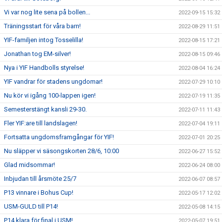
Vi var nog lite sena på bollen...
2022-09-15 15:32
Träningsstart för våra barn!
2022-08-29 11:51
YIF-familjen intog Tosselilla!
2022-08-15 17:21
Jonathan tog EM-silver!
2022-08-15 09:46
Nya i YIF Handbolls styrelse!
2022-08-04 16:24
YIF vandrar för stadens ungdomar!
2022-07-29 10:10
Nu kör vi igång 100-lappen igen!
2022-07-19 11:35
Semesterstängt kansli 29-30.
2022-07-11 11:43
Fler YIF:are till landslagen!
2022-07-04 19:11
Fortsatta ungdomsframgångar för YIF!
2022-07-01 20:25
Nu släpper vi säsongskorten 28/6, 10:00
2022-06-27 15:52
Glad midsommar!
2022-06-24 08:00
Inbjudan till årsmöte 25/7
2022-06-07 08:57
P13 vinnare i Bohus Cup!
2022-05-17 12:02
USM-GULD till P14!
2022-05-08 14:15
P14 klara för final i USM!
2022-05-07 19:51