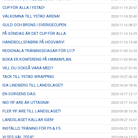
CUP FÖR ALLA I YSTAD!
2023-11-19 20:47
VÄLKOMNA TILL YSTAD ARENA!
2023-11-18 20:40
GULD OCH BRONS I SVERIGECUPEN.
2023-11-16 08:27
PÅ SÖNDAG ÄR DET CUP FÖR ALLA.
2023-11-14 16:29
HANDBOLLSFABRIK PÅ HÖGVARV!
2023-11-10 13:48
REGIONALA TRÄNINGSDAGAR FÖR U17!
2023-11-09 16:33
BOKA ER KONFERENS PÅ HIMMAPLAN.
2023-11-03 09:40
VILL DU OCKSÅ VARA MED?
2023-10-27 07:45
TACK TILL YSTAD WRAPPING.
2023-10-27 06:33
ISA LINDBERG TILL LANDSLAGET!
2023-10-24 18:45
EN SORGENS DAG.
2023-10-17 12:17
NIO YIF:ARE ÄR UTTAGNA!
2023-10-17 10:54
FLER YIF:ARE TILL LANDSLAGET!
2023-09-30 10:36
LANDSLAGET KALLAR IGEN!
2023-09-27 16:07
INSTÄLLD TRÄNING FÖR P5 & F5.
2023-09-22 13:31
VI SES VÄL 2024?
2023-09-14 13:57