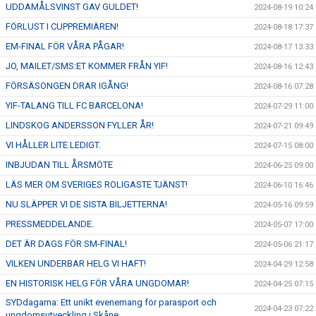
UDDAMÅLSVINST GAV GULDET!
2024-08-19 10:24
FÖRLUST I CUPPREMIÄREN!
2024-08-18 17:37
EM-FINAL FÖR VÅRA PÅGAR!
2024-08-17 13:33
JO, MAILET/SMS:ET KOMMER FRÅN YIF!
2024-08-16 12:43
FÖRSÄSONGEN DRAR IGÅNG!
2024-08-16 07:28
YIF-TALANG TILL FC BARCELONA!
2024-07-29 11:00
LINDSKOG ANDERSSON FYLLER ÅR!
2024-07-21 09:49
VI HÅLLER LITE LEDIGT.
2024-07-15 08:00
INBJUDAN TILL ÅRSMÖTE
2024-06-25 09:00
LÄS MER OM SVERIGES ROLIGASTE TJÄNST!
2024-06-10 16:46
NU SLÄPPER VI DE SISTA BILJETTERNA!
2024-05-16 09:59
PRESSMEDDELANDE.
2024-05-07 17:00
DET ÄR DAGS FÖR SM-FINAL!
2024-05-06 21:17
VILKEN UNDERBAR HELG VI HAFT!
2024-04-29 12:58
EN HISTORISK HELG FÖR VÅRA UNGDOMAR!
2024-04-25 07:15
SYDdagarna: Ett unikt evenemang för parasport och
2024-04-23 07:22
ungdomsutveckling i Skåne