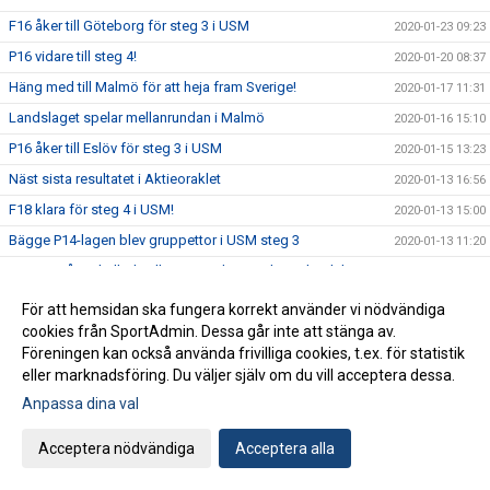
F16 åker till Göteborg för steg 3 i USM
2020-01-23 09:23
P16 vidare till steg 4!
2020-01-20 08:37
Häng med till Malmö för att heja fram Sverige!
2020-01-17 11:31
Landslaget spelar mellanrundan i Malmö
2020-01-16 15:10
P16 åker till Eslöv för steg 3 i USM
2020-01-15 13:23
Näst sista resultatet i Aktieoraklet
2020-01-13 16:56
F18 klara för steg 4 i USM!
2020-01-13 15:00
Bägge P14-lagen blev gruppettor i USM steg 3
2020-01-13 11:20
Sex YIF-pågar kallade till träningsdag med U18-landslaget
2020-01-10 16:09
Idag startar EM2020!
2020-01-09 16:50
För att hemsidan ska fungera korrekt använder vi nödvändiga
cookies från SportAdmin. Dessa går inte att stänga av.
Två YIF:are till landslagsläger med U20-landslaget
2020-01-08 15:25
Föreningen kan också använda frivilliga cookies, t.ex. för statistik
USM: Tre grupper avgörs i Ystad Arena kommande helg
2020-01-07 16:45
eller marknadsföring. Du väljer själv om du vill acceptera dessa.
Anmälan till YIF Handboll Camp är öppen
2020-01-03 12:57
Anpassa dina val
Gott Nytt År
2019-12-31 06:30
Acceptera nödvändiga
Acceptera alla
Flera ungdomslag spelar finaler idag
2019-12-30 09:15
Vi önskar dig en God Jul
2019-12-23 13:53