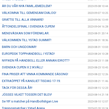
ÄR DU VÅR NYA FAMILJEMEDLEM?
2023-09-08 10:44
VÄLKOMNA TILL GEMENSAM DIALOG!
2023-09-07 10:25
GRATTIS TILL ALLA VINNARE!
2023-09-06 13:49
ÅTTONDELSFINAL I SVENSKA CUPEN!
2023-09-04 16:28
MENSVÄSKAN SOM FÖRENKLAR.
2023-08-31 20:14
VÄLKOMMEN TILL YSTAD SUMMIT!
2023-08-31 18:36
BARN OCH UNGDOMAR!
2023-08-31 13:03
EUROPEISK TOPPHANDBOLL I YSTAD!
2023-08-24 10:28
NYFIKEN PÅ HANDBOLL ELLER ANNAN IDROTT?
2023-08-23 11:08
SVENSKA CUPEN X 2 IKVÄLL!
2023-08-23 10:45
FINA PRISER ATT VINNA KOMMANDE SÄSONG!
2023-08-22 12:26
EXTRAÖPPET PÅ KANSLIET TISDAG 17-19.
2023-08-21 11:46
TACK FÖR DESSA ÅR!
2023-08-15 12:23
JÖSSES VILKET TOSSERI DET BLEV!
2023-08-14 21:18
Se YIF:s matcher på Handbollsligan Live
2023-08-10 12:07
Träningsmatcher i Ystad Arena
2023-07-20 10:24