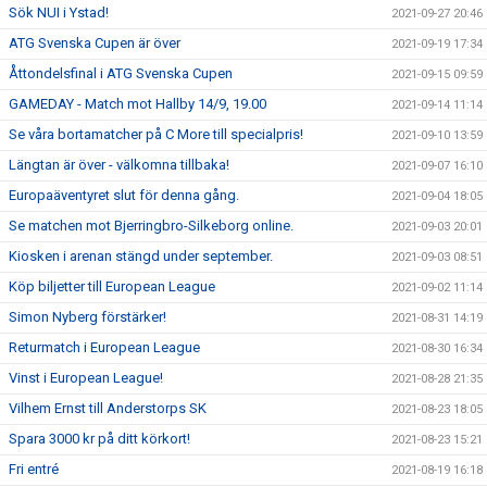
Sök NUI i Ystad!
2021-09-27 20:46
ATG Svenska Cupen är över
2021-09-19 17:34
Åttondelsfinal i ATG Svenska Cupen
2021-09-15 09:59
GAMEDAY - Match mot Hallby 14/9, 19.00
2021-09-14 11:14
Se våra bortamatcher på C More till specialpris!
2021-09-10 13:59
Längtan är över - välkomna tillbaka!
2021-09-07 16:10
Europaäventyret slut för denna gång.
2021-09-04 18:05
Se matchen mot Bjerringbro-Silkeborg online.
2021-09-03 20:01
Kiosken i arenan stängd under september.
2021-09-03 08:51
Köp biljetter till European League
2021-09-02 11:14
Simon Nyberg förstärker!
2021-08-31 14:19
Returmatch i European League
2021-08-30 16:34
Vinst i European League!
2021-08-28 21:35
Vilhem Ernst till Anderstorps SK
2021-08-23 18:05
Spara 3000 kr på ditt körkort!
2021-08-23 15:21
Fri entré
2021-08-19 16:18