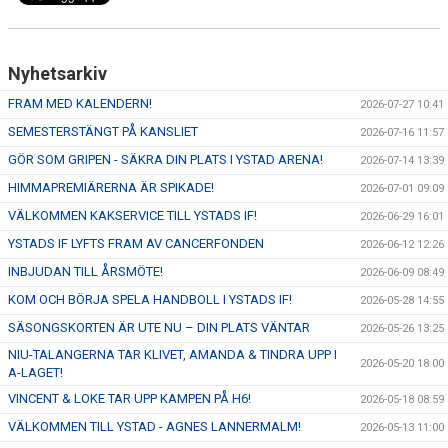
Nyhetsarkiv
FRAM MED KALENDERN!
2026-07-27 10:41
SEMESTERSTÄNGT PÅ KANSLIET
2026-07-16 11:57
GÖR SOM GRIPEN - SÄKRA DIN PLATS I YSTAD ARENA!
2026-07-14 13:39
HIMMAPREMIÄRERNA ÄR SPIKADE!
2026-07-01 09:09
VÄLKOMMEN KAKSERVICE TILL YSTADS IF!
2026-06-29 16:01
YSTADS IF LYFTS FRAM AV CANCERFONDEN
2026-06-12 12:26
INBJUDAN TILL ÅRSMÖTE!
2026-06-09 08:49
KOM OCH BÖRJA SPELA HANDBOLL I YSTADS IF!
2026-05-28 14:55
SÄSONGSKORTEN ÄR UTE NU – DIN PLATS VÄNTAR
2026-05-26 13:25
NIU-TALANGERNA TAR KLIVET, AMANDA & TINDRA UPP I
2026-05-20 18:00
A-LAGET!
VINCENT & LOKE TAR UPP KAMPEN PÅ H6!
2026-05-18 08:59
VÄLKOMMEN TILL YSTAD - AGNES LANNERMALM!
2026-05-13 11:00