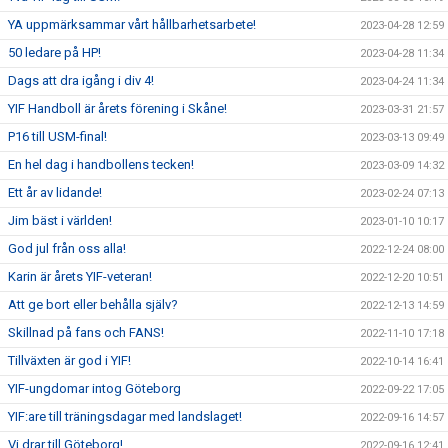
YA uppmärksammar vårt hållbarhetsarbete!
2023-04-28 12:59
50 ledare på HP!
2023-04-28 11:34
Dags att dra igång i div 4!
2023-04-24 11:34
YIF Handboll är årets förening i Skåne!
2023-03-31 21:57
P16 till USM-final!
2023-03-13 09:49
En hel dag i handbollens tecken!
2023-03-09 14:32
Ett år av lidande!
2023-02-24 07:13
Jim bäst i världen!
2023-01-10 10:17
God jul från oss alla!
2022-12-24 08:00
Karin är årets YIF-veteran!
2022-12-20 10:51
Att ge bort eller behålla själv?
2022-12-13 14:59
Skillnad på fans och FANS!
2022-11-10 17:18
Tillväxten är god i YIF!
2022-10-14 16:41
YIF-ungdomar intog Göteborg
2022-09-22 17:05
YIF:are till träningsdagar med landslaget!
2022-09-16 14:57
Vi drar till Göteborg!
2022-09-16 12:41