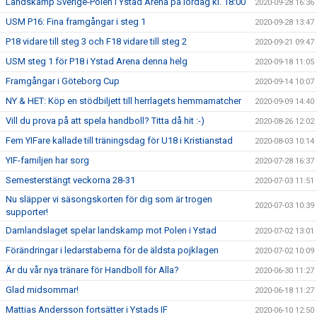
Landskamp Sverige-Polen i Ystad Arena på lördag kl. 18:00
2020-09-28 16:36
USM P16: Fina framgångar i steg 1
2020-09-28 13:47
P18 vidare till steg 3 och F18 vidare till steg 2
2020-09-21 09:47
USM steg 1 för P18 i Ystad Arena denna helg
2020-09-18 11:05
Framgångar i Göteborg Cup
2020-09-14 10:07
NY & HET: Köp en stödbiljett till herrlagets hemmamatcher
2020-09-09 14:40
Vill du prova på att spela handboll? Titta då hit :-)
2020-08-26 12:02
Fem YIFare kallade till träningsdag för U18 i Kristianstad
2020-08-03 10:14
YIF-familjen har sorg
2020-07-28 16:37
Semesterstängt veckorna 28-31
2020-07-03 11:51
Nu släpper vi säsongskorten för dig som är trogen
2020-07-03 10:39
supporter!
Damlandslaget spelar landskamp mot Polen i Ystad
2020-07-02 13:01
Förändringar i ledarstaberna för de äldsta pojklagen
2020-07-02 10:09
Är du vår nya tränare för Handboll för Alla?
2020-06-30 11:27
Glad midsommar!
2020-06-18 11:27
Mattias Andersson fortsätter i Ystads IF
2020-06-10 12:50