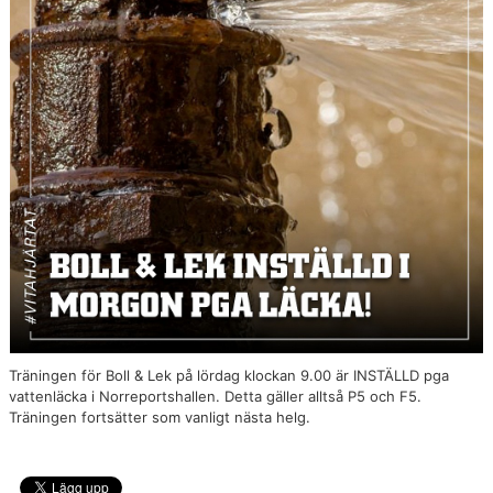
YIF:S NOSTALGOTEK
MEDLEMSKAP
Träningen för Boll & Lek på lördag klockan 9.00 är INSTÄLLD pga
vattenläcka i Norreportshallen. Detta gäller alltså P5 och F5.
Träningen fortsätter som vanligt nästa helg.