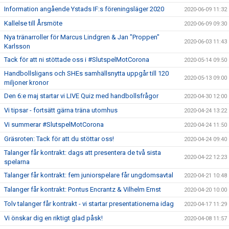
Information angående Ystads IF:s föreningsläger 2020
2020-06-09 11:32
Kallelse till Årsmöte
2020-06-09 09:30
Nya tränarroller för Marcus Lindgren & Jan "Proppen"
2020-06-03 11:43
Karlsson
Tack för att ni stöttade oss i #SlutspelMotCorona
2020-05-14 09:50
Handbollsligans och SHEs samhällsnytta uppgår till 120
2020-05-13 09:00
miljoner kronor
Den 6:e maj startar vi LIVE Quiz med handbollsfrågor
2020-04-30 12:00
Vi tipsar - fortsätt gärna träna utomhus
2020-04-24 13:22
Vi summerar #SlutspelMotCorona
2020-04-24 11:50
Gräsroten: Tack för att du stöttar oss!
2020-04-24 09:40
Talanger får kontrakt: dags att presentera de två sista
2020-04-22 12:23
spelarna
Talanger får kontrakt: fem juniorspelare får ungdomsavtal
2020-04-21 10:48
Talanger får kontrakt: Pontus Encrantz & Vilhelm Ernst
2020-04-20 10:00
Tolv talanger får kontrakt - vi startar presentationerna idag
2020-04-17 11:29
Vi önskar dig en riktigt glad påsk!
2020-04-08 11:57