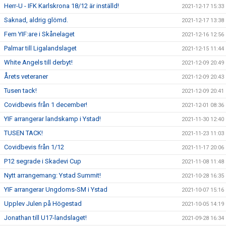
Herr-U - IFK Karlskrona 18/12 är inställd!
2021-12-17 15:33
Saknad, aldrig glömd.
2021-12-17 13:38
Fem YIF:are i Skånelaget
2021-12-16 12:56
Palmar till Ligalandslaget
2021-12-15 11:44
White Angels till derbyt!
2021-12-09 20:49
Årets veteraner
2021-12-09 20:43
Tusen tack!
2021-12-09 20:41
Covidbevis från 1 december!
2021-12-01 08:36
YIF arrangerar landskamp i Ystad!
2021-11-30 12:40
TUSEN TACK!
2021-11-23 11:03
Covidbevis från 1/12
2021-11-17 20:06
P12 segrade i Skadevi Cup
2021-11-08 11:48
Nytt arrangemang: Ystad Summit!
2021-10-28 16:35
YIF arrangerar Ungdoms-SM i Ystad
2021-10-07 15:16
Upplev Julen på Högestad
2021-10-05 14:19
Jonathan till U17-landslaget!
2021-09-28 16:34