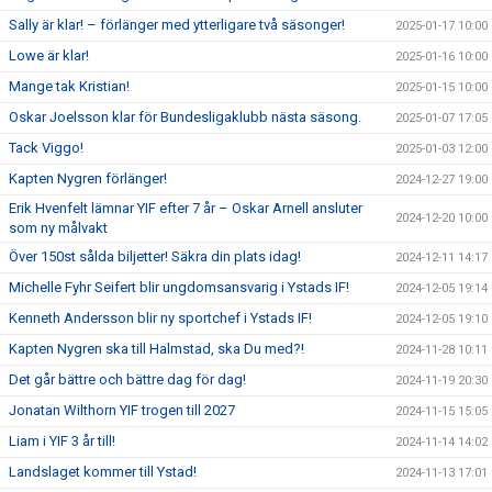
Sally är klar! – förlänger med ytterligare två säsonger!
2025-01-17 10:00
Lowe är klar!
2025-01-16 10:00
Mange tak Kristian!
2025-01-15 10:00
Oskar Joelsson klar för Bundesligaklubb nästa säsong.
2025-01-07 17:05
Tack Viggo!
2025-01-03 12:00
Kapten Nygren förlänger!
2024-12-27 19:00
Erik Hvenfelt lämnar YIF efter 7 år – Oskar Arnell ansluter
2024-12-20 10:00
som ny målvakt
Över 150st sålda biljetter! Säkra din plats idag!
2024-12-11 14:17
Michelle Fyhr Seifert blir ungdomsansvarig i Ystads IF!
2024-12-05 19:14
Kenneth Andersson blir ny sportchef i Ystads IF!
2024-12-05 19:10
Kapten Nygren ska till Halmstad, ska Du med?!
2024-11-28 10:11
Det går bättre och bättre dag för dag!
2024-11-19 20:30
Jonatan Wilthorn YIF trogen till 2027
2024-11-15 15:05
Liam i YIF 3 år till!
2024-11-14 14:02
Landslaget kommer till Ystad!
2024-11-13 17:01