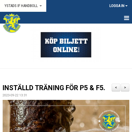
YSTADS IF HANDBOLL
LOGGA IN
HEM
OM KLUBBEN
KONTAKT
BILJETTER/SÄSONGSKORT
PARTNERS
INSTÄLLD TRÄNING FÖR P5 & F5.
<
>
MATCHER
2023-09-22 13:31
HYRA HIMMAPLAN
ÖVRIGT