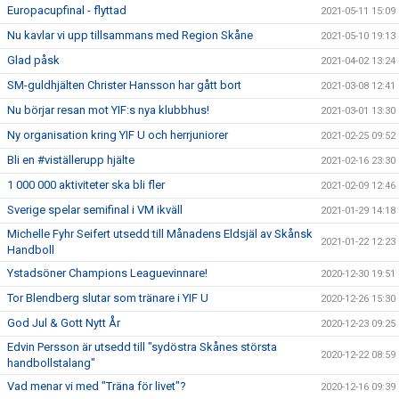
Europacupfinal - flyttad
2021-05-11 15:09
Nu kavlar vi upp tillsammans med Region Skåne
2021-05-10 19:13
Glad påsk
2021-04-02 13:24
SM-guldhjälten Christer Hansson har gått bort
2021-03-08 12:41
Nu börjar resan mot YIF:s nya klubbhus!
2021-03-01 13:30
Ny organisation kring YIF U och herrjuniorer
2021-02-25 09:52
Bli en #viställerupp hjälte
2021-02-16 23:30
1 000 000 aktiviteter ska bli fler
2021-02-09 12:46
Sverige spelar semifinal i VM ikväll
2021-01-29 14:18
Michelle Fyhr Seifert utsedd till Månadens Eldsjäl av Skånsk
2021-01-22 12:23
Handboll
Ystadsöner Champions Leaguevinnare!
2020-12-30 19:51
Tor Blendberg slutar som tränare i YIF U
2020-12-26 15:30
God Jul & Gott Nytt År
2020-12-23 09:25
Edvin Persson är utsedd till "sydöstra Skånes största
2020-12-22 08:59
handbollstalang"
Vad menar vi med "Träna för livet"?
2020-12-16 09:39