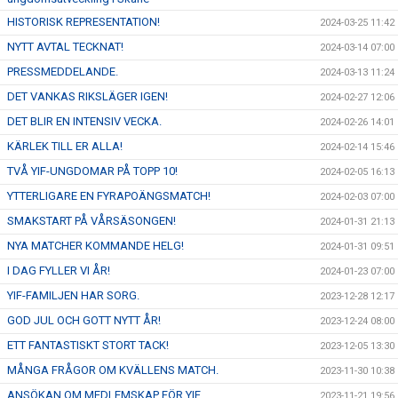
HISTORISK REPRESENTATION!
2024-03-25 11:42
NYTT AVTAL TECKNAT!
2024-03-14 07:00
PRESSMEDDELANDE.
2024-03-13 11:24
DET VANKAS RIKSLÄGER IGEN!
2024-02-27 12:06
DET BLIR EN INTENSIV VECKA.
2024-02-26 14:01
KÄRLEK TILL ER ALLA!
2024-02-14 15:46
TVÅ YIF-UNGDOMAR PÅ TOPP 10!
2024-02-05 16:13
YTTERLIGARE EN FYRAPOÄNGSMATCH!
2024-02-03 07:00
SMAKSTART PÅ VÅRSÄSONGEN!
2024-01-31 21:13
NYA MATCHER KOMMANDE HELG!
2024-01-31 09:51
I DAG FYLLER VI ÅR!
2024-01-23 07:00
YIF-FAMILJEN HAR SORG.
2023-12-28 12:17
GOD JUL OCH GOTT NYTT ÅR!
2023-12-24 08:00
ETT FANTASTISKT STORT TACK!
2023-12-05 13:30
MÅNGA FRÅGOR OM KVÄLLENS MATCH.
2023-11-30 10:38
ANSÖKAN OM MEDLEMSKAP FÖR YIF.
2023-11-21 19:56