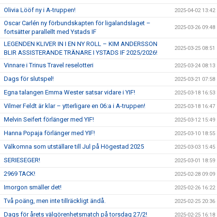
Olivia Lööf ny i A-truppen!
2025-04-02 13:42
Oscar Carlén ny förbundskapten för ligalandslaget –
2025-03-26 09:48
fortsätter parallellt med Ystads IF
LEGENDEN KLIVER IN I EN NY ROLL – KIM ANDERSSON
2025-03-25 08:51
BLIR ASSISTERANDE TRÄNARE I YSTADS IF 2025/2026!
Vinnare i Trinus Travel reselotteri
2025-03-24 08:13
Dags för slutspel!
2025-03-21 07:58
Egna talangen Emma Wester satsar vidare i YIF!
2025-03-18 16:53
Vilmer Feldt är klar – ytterligare en 06:a i A-truppen!
2025-03-18 16:47
Melvin Seifert förlänger med YIF!
2025-03-12 15:49
Hanna Popaja förlänger med YIF!
2025-03-10 18:55
Välkomna som utställare till Jul på Högestad 2025
2025-03-03 15:45
SERIESEGER!
2025-03-01 18:59
2969 TACK!
2025-02-28 09:09
Imorgon smäller det!
2025-02-26 16:22
Två poäng, men inte tillräckligt ändå.
2025-02-25 20:36
Dags för årets välgörenhetsmatch på torsdag 27/2!
2025-02-25 16:18