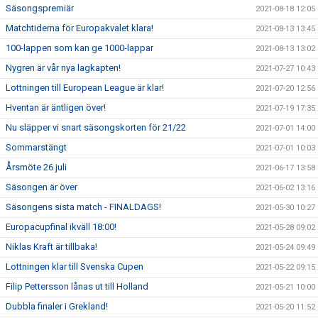
Säsongspremiär
2021-08-18 12:05
Matchtiderna för Europakvalet klara!
2021-08-13 13:45
100-lappen som kan ge 1000-lappar
2021-08-13 13:02
Nygren är vår nya lagkapten!
2021-07-27 10:43
Lottningen till European League är klar!
2021-07-20 12:56
Hventan är äntligen över!
2021-07-19 17:35
Nu släpper vi snart säsongskorten för 21/22
2021-07-01 14:00
Sommarstängt
2021-07-01 10:03
Årsmöte 26 juli
2021-06-17 13:58
Säsongen är över
2021-06-02 13:16
Säsongens sista match - FINALDAGS!
2021-05-30 10:27
Europacupfinal ikväll 18:00!
2021-05-28 09:02
Niklas Kraft är tillbaka!
2021-05-24 09:49
Lottningen klar till Svenska Cupen
2021-05-22 09:15
Filip Pettersson lånas ut till Holland
2021-05-21 10:00
Dubbla finaler i Grekland!
2021-05-20 11:52