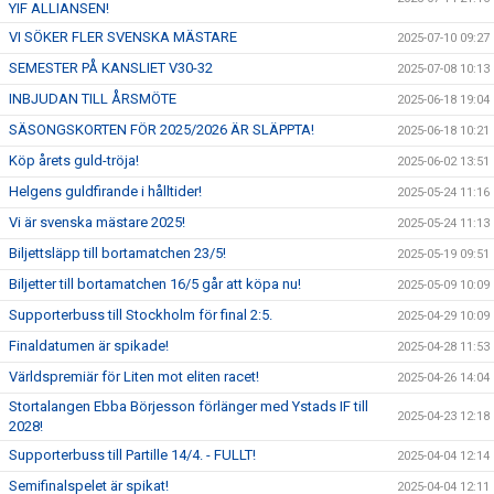
YIF ALLIANSEN!
VI SÖKER FLER SVENSKA MÄSTARE
2025-07-10 09:27
SEMESTER PÅ KANSLIET V30-32
2025-07-08 10:13
INBJUDAN TILL ÅRSMÖTE
2025-06-18 19:04
SÄSONGSKORTEN FÖR 2025/2026 ÄR SLÄPPTA!
2025-06-18 10:21
Köp årets guld-tröja!
2025-06-02 13:51
Helgens guldfirande i hålltider!
2025-05-24 11:16
Vi är svenska mästare 2025!
2025-05-24 11:13
Biljettsläpp till bortamatchen 23/5!
2025-05-19 09:51
Biljetter till bortamatchen 16/5 går att köpa nu!
2025-05-09 10:09
Supporterbuss till Stockholm för final 2:5.
2025-04-29 10:09
Finaldatumen är spikade!
2025-04-28 11:53
Världspremiär för Liten mot eliten racet!
2025-04-26 14:04
Stortalangen Ebba Börjesson förlänger med Ystads IF till
2025-04-23 12:18
2028!
Supporterbuss till Partille 14/4. - FULLT!
2025-04-04 12:14
Semifinalspelet är spikat!
2025-04-04 12:11