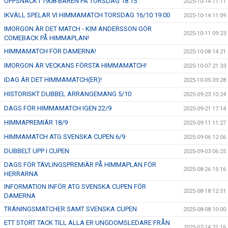
UPPSNACK I 1908-BAREN PÅ TORSDAG 18:15
2025-10-14 11:11
IKVÄLL SPELAR VI HIMMAMATCH TORSDAG 16/10 19:00
2025-10-14 11:09
IMORGON ÄR DET MATCH - KIM ANDERSSON GÖR
2025-10-11 09:23
COMEBACK PÅ HIMMAPLAN!
HIMMAMATCH FÖR DAMERNA!
2025-10-08 14:21
IMORGON ÄR VECKANS FÖRSTA HIMMAMATCH!
2025-10-07 21:33
IDAG ÄR DET HIMMAMATCH(ER)!
2025-10-05 09:28
HISTORISKT DUBBEL ARRANGEMANG 5/10
2025-09-23 10:24
DAGS FÖR HIMMAMATCH IGEN 22/9
2025-09-21 17:14
HIMMAPREMIÄR 18/9
2025-09-11 11:27
HIMMAMATCH ATG SVENSKA CUPEN 6/9
2025-09-06 12:06
DUBBELT UPP I CUPEN
2025-09-03 06:25
DAGS FÖR TÄVLINGSPREMIÄR PÅ HIMMAPLAN FÖR
2025-08-26 15:16
HERRARNA
INFORMATION INFÖR ATG SVENSKA CUPEN FÖR
2025-08-18 12:51
DAMERNA
TRÄNINGSMATCHER SAMT SVENSKA CUPEN
2025-08-08 10:00
ETT STORT TACK TILL ALLA ER UNGDOMSLEDARE FRÅN
2025-07-14 21:16