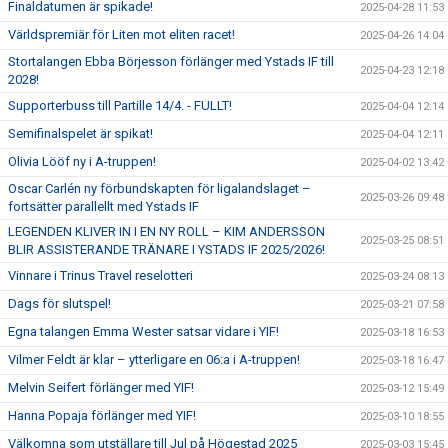
Finaldatumen är spikade!
2025-04-28 11:53
Världspremiär för Liten mot eliten racet!
2025-04-26 14:04
Stortalangen Ebba Börjesson förlänger med Ystads IF till
2025-04-23 12:18
2028!
Supporterbuss till Partille 14/4. - FULLT!
2025-04-04 12:14
Semifinalspelet är spikat!
2025-04-04 12:11
Olivia Lööf ny i A-truppen!
2025-04-02 13:42
Oscar Carlén ny förbundskapten för ligalandslaget –
2025-03-26 09:48
fortsätter parallellt med Ystads IF
LEGENDEN KLIVER IN I EN NY ROLL – KIM ANDERSSON
2025-03-25 08:51
BLIR ASSISTERANDE TRÄNARE I YSTADS IF 2025/2026!
Vinnare i Trinus Travel reselotteri
2025-03-24 08:13
Dags för slutspel!
2025-03-21 07:58
Egna talangen Emma Wester satsar vidare i YIF!
2025-03-18 16:53
Vilmer Feldt är klar – ytterligare en 06:a i A-truppen!
2025-03-18 16:47
Melvin Seifert förlänger med YIF!
2025-03-12 15:49
Hanna Popaja förlänger med YIF!
2025-03-10 18:55
Välkomna som utställare till Jul på Högestad 2025
2025-03-03 15:45