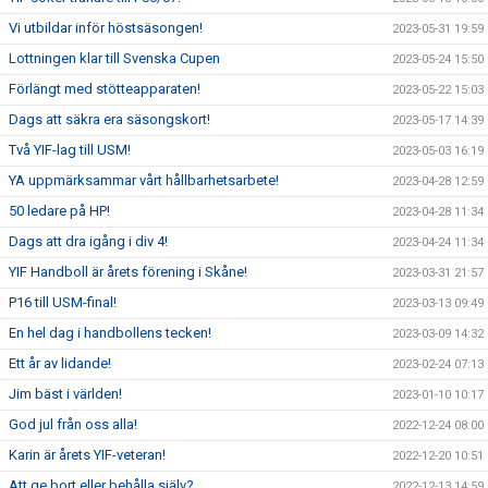
Vi utbildar inför höstsäsongen!
2023-05-31 19:59
Lottningen klar till Svenska Cupen
2023-05-24 15:50
Förlängt med stötteapparaten!
2023-05-22 15:03
Dags att säkra era säsongskort!
2023-05-17 14:39
Två YIF-lag till USM!
2023-05-03 16:19
YA uppmärksammar vårt hållbarhetsarbete!
2023-04-28 12:59
50 ledare på HP!
2023-04-28 11:34
Dags att dra igång i div 4!
2023-04-24 11:34
YIF Handboll är årets förening i Skåne!
2023-03-31 21:57
P16 till USM-final!
2023-03-13 09:49
En hel dag i handbollens tecken!
2023-03-09 14:32
Ett år av lidande!
2023-02-24 07:13
Jim bäst i världen!
2023-01-10 10:17
God jul från oss alla!
2022-12-24 08:00
Karin är årets YIF-veteran!
2022-12-20 10:51
Att ge bort eller behålla själv?
2022-12-13 14:59