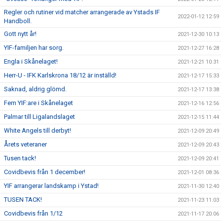
Regler och rutiner vid matcher arrangerade av Ystads IF
2022-01-12 12:59
Handboll.
Gott nytt år!
2021-12-30 10:13
YIF-familjen har sorg.
2021-12-27 16:28
Engla i Skånelaget!
2021-12-21 10:31
Herr-U - IFK Karlskrona 18/12 är inställd!
2021-12-17 15:33
Saknad, aldrig glömd.
2021-12-17 13:38
Fem YIF:are i Skånelaget
2021-12-16 12:56
Palmar till Ligalandslaget
2021-12-15 11:44
White Angels till derbyt!
2021-12-09 20:49
Årets veteraner
2021-12-09 20:43
Tusen tack!
2021-12-09 20:41
Covidbevis från 1 december!
2021-12-01 08:36
YIF arrangerar landskamp i Ystad!
2021-11-30 12:40
TUSEN TACK!
2021-11-23 11:03
Covidbevis från 1/12
2021-11-17 20:06