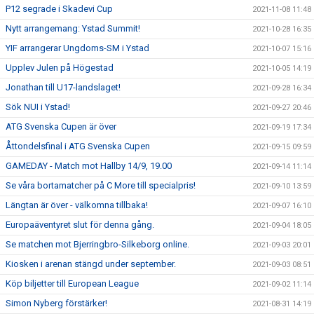
P12 segrade i Skadevi Cup
2021-11-08 11:48
Nytt arrangemang: Ystad Summit!
2021-10-28 16:35
YIF arrangerar Ungdoms-SM i Ystad
2021-10-07 15:16
Upplev Julen på Högestad
2021-10-05 14:19
Jonathan till U17-landslaget!
2021-09-28 16:34
Sök NUI i Ystad!
2021-09-27 20:46
ATG Svenska Cupen är över
2021-09-19 17:34
Åttondelsfinal i ATG Svenska Cupen
2021-09-15 09:59
GAMEDAY - Match mot Hallby 14/9, 19.00
2021-09-14 11:14
Se våra bortamatcher på C More till specialpris!
2021-09-10 13:59
Längtan är över - välkomna tillbaka!
2021-09-07 16:10
Europaäventyret slut för denna gång.
2021-09-04 18:05
Se matchen mot Bjerringbro-Silkeborg online.
2021-09-03 20:01
Kiosken i arenan stängd under september.
2021-09-03 08:51
Köp biljetter till European League
2021-09-02 11:14
Simon Nyberg förstärker!
2021-08-31 14:19