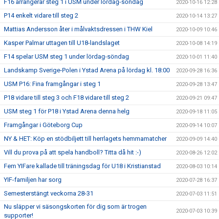
F16 arrangerar steg 1 i USM under lördag-söndag
2020-10-16 12:28
P14 enkelt vidare till steg 2
2020-10-14 13:27
Mattias Andersson åter i målvaktsdressen i THW Kiel
2020-10-09 10:46
Kasper Palmar uttagen till U18-landslaget
2020-10-08 14:19
F14 spelar USM steg 1 under lördag-söndag
2020-10-01 11:40
Landskamp Sverige-Polen i Ystad Arena på lördag kl. 18:00
2020-09-28 16:36
USM P16: Fina framgångar i steg 1
2020-09-28 13:47
P18 vidare till steg 3 och F18 vidare till steg 2
2020-09-21 09:47
USM steg 1 för P18 i Ystad Arena denna helg
2020-09-18 11:05
Framgångar i Göteborg Cup
2020-09-14 10:07
NY & HET: Köp en stödbiljett till herrlagets hemmamatcher
2020-09-09 14:40
Vill du prova på att spela handboll? Titta då hit :-)
2020-08-26 12:02
Fem YIFare kallade till träningsdag för U18 i Kristianstad
2020-08-03 10:14
YIF-familjen har sorg
2020-07-28 16:37
Semesterstängt veckorna 28-31
2020-07-03 11:51
Nu släpper vi säsongskorten för dig som är trogen
2020-07-03 10:39
supporter!