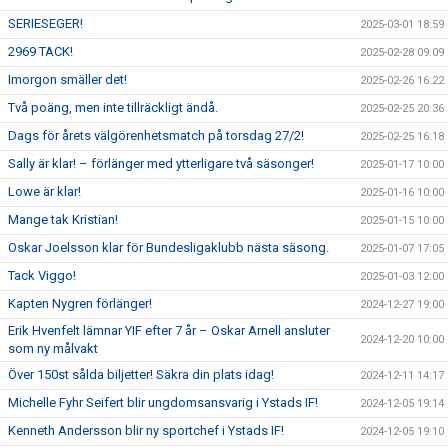
SERIESEGER!
2025-03-01 18:59
2969 TACK!
2025-02-28 09:09
Imorgon smäller det!
2025-02-26 16:22
Två poäng, men inte tillräckligt ändå.
2025-02-25 20:36
Dags för årets välgörenhetsmatch på torsdag 27/2!
2025-02-25 16:18
Sally är klar! – förlänger med ytterligare två säsonger!
2025-01-17 10:00
Lowe är klar!
2025-01-16 10:00
Mange tak Kristian!
2025-01-15 10:00
Oskar Joelsson klar för Bundesligaklubb nästa säsong.
2025-01-07 17:05
Tack Viggo!
2025-01-03 12:00
Kapten Nygren förlänger!
2024-12-27 19:00
Erik Hvenfelt lämnar YIF efter 7 år – Oskar Arnell ansluter
2024-12-20 10:00
som ny målvakt
Över 150st sålda biljetter! Säkra din plats idag!
2024-12-11 14:17
Michelle Fyhr Seifert blir ungdomsansvarig i Ystads IF!
2024-12-05 19:14
Kenneth Andersson blir ny sportchef i Ystads IF!
2024-12-05 19:10