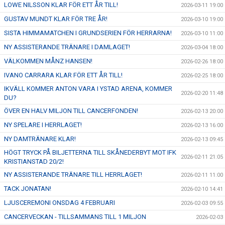
LOWE NILSSON KLAR FÖR ETT ÅR TILL!
2026-03-11 19:00
GUSTAV MUNDT KLAR FÖR TRE ÅR!
2026-03-10 19:00
SISTA HIMMAMATCHEN I GRUNDSERIEN FÖR HERRARNA!
2026-03-10 11:00
NY ASSISTERANDE TRÄNARE I DAMLAGET!
2026-03-04 18:00
VÄLKOMMEN MÅNZ HANSEN!
2026-02-26 18:00
IVANO CARRARA KLAR FÖR ETT ÅR TILL!
2026-02-25 18:00
IKVÄLL KOMMER ANTON VARA I YSTAD ARENA, KOMMER
2026-02-20 11:48
DU?
ÖVER EN HALV MILJON TILL CANCERFONDEN!
2026-02-13 20:00
NY SPELARE I HERRLAGET!
2026-02-13 16:00
NY DAMTRÄNARE KLAR!
2026-02-13 09:45
HÖGT TRYCK PÅ BILJETTERNA TILL SKÅNEDERBYT MOT IFK
2026-02-11 21:05
KRISTIANSTAD 20/2!
NY ASSISTERANDE TRÄNARE TILL HERRLAGET!
2026-02-11 11:00
TACK JONATAN!
2026-02-10 14:41
LJUSCEREMONI ONSDAG 4 FEBRUARI
2026-02-03 09:55
CANCERVECKAN - TILLSAMMANS TILL 1 MILJON
2026-02-03