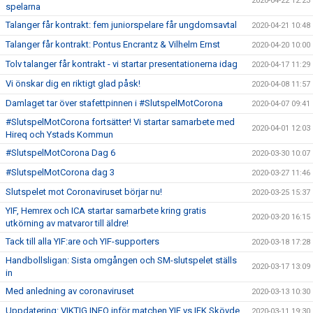
2020-04-22 12:23
spelarna
Talanger får kontrakt: fem juniorspelare får ungdomsavtal
2020-04-21 10:48
Talanger får kontrakt: Pontus Encrantz & Vilhelm Ernst
2020-04-20 10:00
Tolv talanger får kontrakt - vi startar presentationerna idag
2020-04-17 11:29
Vi önskar dig en riktigt glad påsk!
2020-04-08 11:57
Damlaget tar över stafettpinnen i #SlutspelMotCorona
2020-04-07 09:41
#SlutspelMotCorona fortsätter! Vi startar samarbete med
2020-04-01 12:03
Hireq och Ystads Kommun
#SlutspelMotCorona Dag 6
2020-03-30 10:07
#SlutspelMotCorona dag 3
2020-03-27 11:46
Slutspelet mot Coronaviruset börjar nu!
2020-03-25 15:37
YIF, Hemrex och ICA startar samarbete kring gratis
2020-03-20 16:15
utkörning av matvaror till äldre!
Tack till alla YIF:are och YIF-supporters
2020-03-18 17:28
Handbollsligan: Sista omgången och SM-slutspelet ställs
2020-03-17 13:09
in
Med anledning av coronaviruset
2020-03-13 10:30
Uppdatering: VIKTIG INFO inför matchen YIF vs IFK Skövde
2020-03-11 19:30