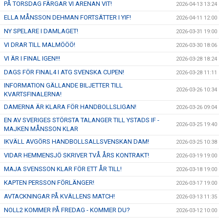
PÅ TORSDAG FÄRGAR VI ARENAN VIT!
2026-04-13 13:24
ELLA MÅNSSON DEHMAN FORTSÄTTER I YIF!
2026-04-11 12:00
NY SPELARE I DAMLAGET!
2026-03-31 19:00
VI DRAR TILL MALMÖÖÖ!
2026-03-30 18:06
VI ÄR I FINAL IGEN!!!
2026-03-28 18:24
DAGS FÖR FINAL4 I ATG SVENSKA CUPEN!
2026-03-28 11:11
INFORMATION GÄLLANDE BILJETTER TILL
2026-03-26 10:34
KVARTSFINALERNA!
DAMERNA ÄR KLARA FÖR HANDBOLLSLIGAN!
2026-03-26 09:04
EN AV SVERIGES STÖRSTA TALANGER TILL YSTADS IF -
2026-03-25 19:40
MAJKEN MÅNSSON KLAR
IKVÄLL AVGÖRS HANDBOLLSALLSVENSKAN DAM!
2026-03-25 10:38
VIDAR HEMMENSJÖ SKRIVER TVÅ ÅRS KONTRAKT!
2026-03-19 19:00
MAJA SVENSSON KLAR FÖR ETT ÅR TILL!
2026-03-18 19:00
KAPTEN PERSSON FÖRLÄNGER!
2026-03-17 19:00
AVTACKNINGAR PÅ KVÄLLENS MATCH!
2026-03-13 11:35
NOLL2 KOMMER PÅ FREDAG - KOMMER DU?
2026-03-12 10:00