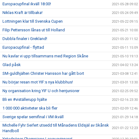
Europacupfinal ikväll 18:00!
2021-05-28 09:02
Niklas Kraft är tillbaka!
2021-05-24 09:49
Lottningen klar till Svenska Cupen
2021-05-22 09:15
Filip Pettersson lånas ut till Holland
2021-05-21 10:00
Dubbla finaler i Grekland!
2021-05-20 11:52
Europacupfinal - flyttad
2021-05-11 15:09
Nu kavlar vi upp tillsammans med Region Skåne
2021-05-10 19:13
Glad påsk
2021-04-02 13:24
SM-guldhjälten Christer Hansson har gått bort
2021-03-08 12:41
Nu börjar resan mot YIF:s nya klubbhus!
2021-03-01 13:30
Ny organisation kring YIF U och herrjuniorer
2021-02-25 09:52
Bli en #viställerupp hjälte
2021-02-16 23:30
1 000 000 aktiviteter ska bli fler
2021-02-09 12:46
Sverige spelar semifinal i VM ikväll
2021-01-29 14:18
Michelle Fyhr Seifert utsedd till Månadens Eldsjäl av Skånsk
2021-01-22 12:23
Handboll
Ystadsöner Champions Leaguevinnare!