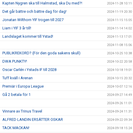
Kapten Nygren ska till Halmstad, ska Du med?!
2024-11-28 10:11
Det går bättre och bättre dag för dag!
2024-11-19 20:30
Jonatan Wilthorn YIF trogen till 2027
2024-11-15 15:05
Liam i YIF 3 år till!
2024-11-14 14:02
Landslaget kommer till Ystad!
2024-11-13 17:01
2024-11-08 15:06
PUBLIKREKORD? (För den goda sakens skull)
2024-10-25 10:38
DWA PUNKTY!
2024-10-22 20:58
Oscar Carlén i Ystads IF till 2028
2024-10-18 19:01
Tuff kväll i Arenan
2024-10-15 20:32
Premiär i Europa League
2024-10-07 12:16
Gå 2 betala för 1
2024-09-27 14:49
2024-09-26 11:01
Vinnare av Trinus Travel
2024-09-24 11:31
ALFRED LANDIN ERSÄTTER OSKAR
2024-09-22 09:34
TACK MACKAN!
2024-09-18 15:24