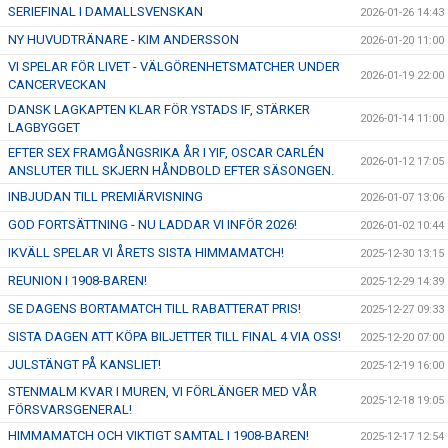
SERIEFINAL I DAMALLSVENSKAN
2026-01-26 14:43
NY HUVUDTRÄNARE - KIM ANDERSSON
2026-01-20 11:00
VI SPELAR FÖR LIVET - VÄLGÖRENHETSMATCHER UNDER
2026-01-19 22:00
CANCERVECKAN
DANSK LAGKAPTEN KLAR FÖR YSTADS IF, STÄRKER
2026-01-14 11:00
LAGBYGGET
EFTER SEX FRAMGÅNGSRIKA ÅR I YIF, OSCAR CARLÉN
2026-01-12 17:05
ANSLUTER TILL SKJERN HÅNDBOLD EFTER SÄSONGEN.
INBJUDAN TILL PREMIÄRVISNING
2026-01-07 13:06
GOD FORTSÄTTNING - NU LADDAR VI INFÖR 2026!
2026-01-02 10:44
IKVÄLL SPELAR VI ÅRETS SISTA HIMMAMATCH!
2025-12-30 13:15
REUNION I 1908-BAREN!
2025-12-29 14:39
SE DAGENS BORTAMATCH TILL RABATTERAT PRIS!
2025-12-27 09:33
SISTA DAGEN ATT KÖPA BILJETTER TILL FINAL 4 VIA OSS!
2025-12-20 07:00
JULSTÄNGT PÅ KANSLIET!
2025-12-19 16:00
STENMALM KVAR I MUREN, VI FÖRLÄNGER MED VÅR
2025-12-18 19:05
FÖRSVARSGENERAL!
HIMMAMATCH OCH VIKTIGT SAMTAL I 1908-BAREN!
2025-12-17 12:54