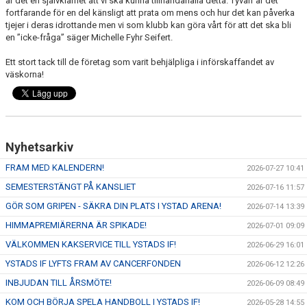
är det en självklarhet att vi ska kunna tillhandahålla detta. Tyvärr är det
fortfarande för en del känsligt att prata om mens och hur det kan påverka
tjejer i deras idrottande men vi som klubb kan göra vårt för att det ska bli
en ”icke-fråga” säger Michelle Fyhr Seifert.
Ett stort tack till de företag som varit behjälpliga i införskaffandet av
väskorna!
Nyhetsarkiv
FRAM MED KALENDERN!
2026-07-27 10:41
SEMESTERSTÄNGT PÅ KANSLIET
2026-07-16 11:57
GÖR SOM GRIPEN - SÄKRA DIN PLATS I YSTAD ARENA!
2026-07-14 13:39
HIMMAPREMIÄRERNA ÄR SPIKADE!
2026-07-01 09:09
VÄLKOMMEN KAKSERVICE TILL YSTADS IF!
2026-06-29 16:01
YSTADS IF LYFTS FRAM AV CANCERFONDEN
2026-06-12 12:26
INBJUDAN TILL ÅRSMÖTE!
2026-06-09 08:49
KOM OCH BÖRJA SPELA HANDBOLL I YSTADS IF!
2026-05-28 14:55