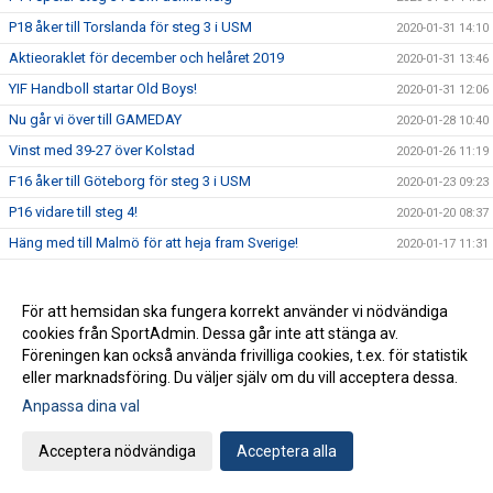
P18 åker till Torslanda för steg 3 i USM
2020-01-31 14:10
Aktieoraklet för december och helåret 2019
2020-01-31 13:46
YIF Handboll startar Old Boys!
2020-01-31 12:06
Nu går vi över till GAMEDAY
2020-01-28 10:40
Vinst med 39-27 över Kolstad
2020-01-26 11:19
F16 åker till Göteborg för steg 3 i USM
2020-01-23 09:23
P16 vidare till steg 4!
2020-01-20 08:37
Häng med till Malmö för att heja fram Sverige!
2020-01-17 11:31
Landslaget spelar mellanrundan i Malmö
2020-01-16 15:10
P16 åker till Eslöv för steg 3 i USM
2020-01-15 13:23
För att hemsidan ska fungera korrekt använder vi nödvändiga
cookies från SportAdmin. Dessa går inte att stänga av.
Näst sista resultatet i Aktieoraklet
2020-01-13 16:56
Föreningen kan också använda frivilliga cookies, t.ex. för statistik
F18 klara för steg 4 i USM!
2020-01-13 15:00
eller marknadsföring. Du väljer själv om du vill acceptera dessa.
Bägge P14-lagen blev gruppettor i USM steg 3
2020-01-13 11:20
Anpassa dina val
Sex YIF-pågar kallade till träningsdag med U18-landslaget
2020-01-10 16:09
Acceptera nödvändiga
Acceptera alla
Idag startar EM2020!
2020-01-09 16:50
Två YIF:are till landslagsläger med U20-landslaget
2020-01-08 15:25