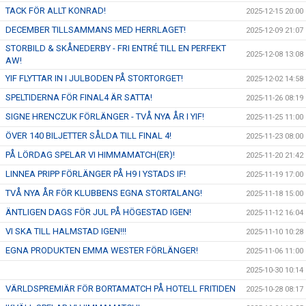
TACK FÖR ALLT KONRAD!
2025-12-15 20:00
DECEMBER TILLSAMMANS MED HERRLAGET!
2025-12-09 21:07
STORBILD & SKÅNEDERBY - FRI ENTRÉ TILL EN PERFEKT
2025-12-08 13:08
AW!
YIF FLYTTAR IN I JULBODEN PÅ STORTORGET!
2025-12-02 14:58
SPELTIDERNA FÖR FINAL4 ÄR SATTA!
2025-11-26 08:19
SIGNE HRENCZUK FÖRLÄNGER - TVÅ NYA ÅR I YIF!
2025-11-25 11:00
ÖVER 140 BILJETTER SÅLDA TILL FINAL 4!
2025-11-23 08:00
PÅ LÖRDAG SPELAR VI HIMMAMATCH(ER)!
2025-11-20 21:42
LINNEA PRIPP FÖRLÄNGER PÅ H9 I YSTADS IF!
2025-11-19 17:00
TVÅ NYA ÅR FÖR KLUBBENS EGNA STORTALANG!
2025-11-18 15:00
ÄNTLIGEN DAGS FÖR JUL PÅ HÖGESTAD IGEN!
2025-11-12 16:04
VI SKA TILL HALMSTAD IGEN!!!
2025-11-10 10:28
EGNA PRODUKTEN EMMA WESTER FÖRLÄNGER!
2025-11-06 11:00
2025-10-30 10:14
VÄRLDSPREMIÄR FÖR BORTAMATCH PÅ HOTELL FRITIDEN
2025-10-28 08:17