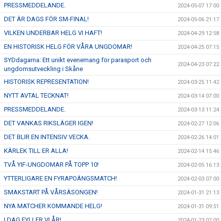
PRESSMEDDELANDE.
2024-05-07 17:00
DET ÄR DAGS FÖR SM-FINAL!
2024-05-06 21:17
VILKEN UNDERBAR HELG VI HAFT!
2024-04-29 12:58
EN HISTORISK HELG FÖR VÅRA UNGDOMAR!
2024-04-25 07:15
SYDdagarna: Ett unikt evenemang för parasport och
2024-04-23 07:22
ungdomsutveckling i Skåne
HISTORISK REPRESENTATION!
2024-03-25 11:42
NYTT AVTAL TECKNAT!
2024-03-14 07:00
PRESSMEDDELANDE.
2024-03-13 11:24
DET VANKAS RIKSLÄGER IGEN!
2024-02-27 12:06
DET BLIR EN INTENSIV VECKA.
2024-02-26 14:01
KÄRLEK TILL ER ALLA!
2024-02-14 15:46
TVÅ YIF-UNGDOMAR PÅ TOPP 10!
2024-02-05 16:13
YTTERLIGARE EN FYRAPOÄNGSMATCH!
2024-02-03 07:00
SMAKSTART PÅ VÅRSÄSONGEN!
2024-01-31 21:13
NYA MATCHER KOMMANDE HELG!
2024-01-31 09:51
I DAG FYLLER VI ÅR!
2024-01-23 07:00