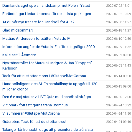
Damlandslaget spelar landskamp mot Polen i Ystad
2020-07-02 13:01
Förändringar i ledarstaberna för de äldsta pojklagen
2020-07-02 10:09
Är du vår nya tränare för Handboll för Alla?
2020-06-30 11:27
Glad midsommar!
2020-06-18 11:27
Mattias Andersson fortsätter i Ystads IF
2020-06-10 12:50
Information angående Ystads IF:s föreningsläger 2020
2020-06-09 11:32
Kallelse till Årsmöte
2020-06-09 09:30
Nya tränarroller för Marcus Lindgren & Jan "Proppen"
2020-06-03 11:43
Karlsson
Tack för att ni stöttade oss i #SlutspelMotCorona
2020-05-14 09:50
Handbollsligans och SHEs samhällsnytta uppgår till 120
2020-05-13 09:00
miljoner kronor
Den 6:e maj startar vi LIVE Quiz med handbollsfrågor
2020-04-30 12:00
Vi tipsar - fortsätt gärna träna utomhus
2020-04-24 13:22
Vi summerar #SlutspelMotCorona
2020-04-24 11:50
Gräsroten: Tack för att du stöttar oss!
2020-04-24 09:40
Talanger får kontrakt: dags att presentera de två sista