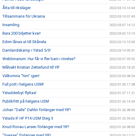
Åtta till riksläger
2022-03-14 10:44
Tillsammans för Ukraina
2022-03-10 07:49
Insamling
2022-03-07 14:12
Bara 200 biljetter kvar!
2022-03-02 15:19
Edvin lånas ut till Skånela
2022-02-15 10:00
Damlandskamp i Ystad 5/3!
2022-02-14 09:31
Webbinarium: Hur får vi fler barn i rörelse?
2022-02-07 09:55
Målvakt Kristian Zetterlund till YIF
2022-02-05 18:20
Välkomna "him" igen!
2022-02-03 08:24
Full pott i helgens USM!
2022-01-30 17:38
Ystadderbyt flyttas!
2022-01-27 11:21
Publikfritt på helgens USM
2022-01-26 14:24
Johan ”Dalle” Dahlin förlänger med YIF!
2022-01-26 08:00
Ystads IF HF P14 USM Steg 3
2022-01-25 09:55
Knud Ronau Larsen förlänger med YIF!
2022-01-24 08:00
"Svesse" förlänger med YIF!
2022-01-20 12:11