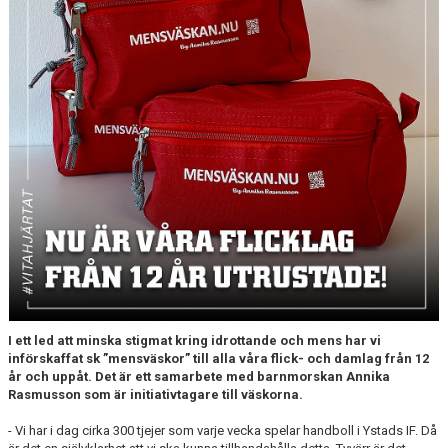
YIF:S NOSTALGOTEK
MEDLEMSKAP
I ett led att minska stigmat kring idrottande och mens har vi
införskaffat sk ”mensväskor” till alla våra flick- och damlag från 12
år och uppåt. Det är ett samarbete med barnmorskan Annika
Rasmusson som är initiativtagare till väskorna.
- Vi har i dag cirka 300 tjejer som varje vecka spelar handboll i Ystads IF. Då