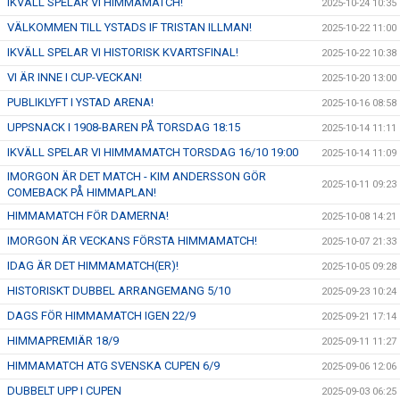
IKVÄLL SPELAR VI HIMMAMATCH!
2025-10-24 10:35
VÄLKOMMEN TILL YSTADS IF TRISTAN ILLMAN!
2025-10-22 11:00
IKVÄLL SPELAR VI HISTORISK KVARTSFINAL!
2025-10-22 10:38
VI ÄR INNE I CUP-VECKAN!
2025-10-20 13:00
PUBLIKLYFT I YSTAD ARENA!
2025-10-16 08:58
UPPSNACK I 1908-BAREN PÅ TORSDAG 18:15
2025-10-14 11:11
IKVÄLL SPELAR VI HIMMAMATCH TORSDAG 16/10 19:00
2025-10-14 11:09
IMORGON ÄR DET MATCH - KIM ANDERSSON GÖR
2025-10-11 09:23
COMEBACK PÅ HIMMAPLAN!
HIMMAMATCH FÖR DAMERNA!
2025-10-08 14:21
IMORGON ÄR VECKANS FÖRSTA HIMMAMATCH!
2025-10-07 21:33
IDAG ÄR DET HIMMAMATCH(ER)!
2025-10-05 09:28
HISTORISKT DUBBEL ARRANGEMANG 5/10
2025-09-23 10:24
DAGS FÖR HIMMAMATCH IGEN 22/9
2025-09-21 17:14
HIMMAPREMIÄR 18/9
2025-09-11 11:27
HIMMAMATCH ATG SVENSKA CUPEN 6/9
2025-09-06 12:06
DUBBELT UPP I CUPEN
2025-09-03 06:25