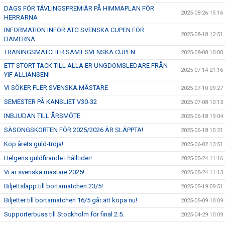
DAGS FÖR TÄVLINGSPREMIÄR PÅ HIMMAPLAN FÖR
2025-08-26 15:16
HERRARNA
INFORMATION INFÖR ATG SVENSKA CUPEN FÖR
2025-08-18 12:51
DAMERNA
TRÄNINGSMATCHER SAMT SVENSKA CUPEN
2025-08-08 10:00
ETT STORT TACK TILL ALLA ER UNGDOMSLEDARE FRÅN
2025-07-14 21:16
YIF ALLIANSEN!
VI SÖKER FLER SVENSKA MÄSTARE
2025-07-10 09:27
SEMESTER PÅ KANSLIET V30-32
2025-07-08 10:13
INBJUDAN TILL ÅRSMÖTE
2025-06-18 19:04
SÄSONGSKORTEN FÖR 2025/2026 ÄR SLÄPPTA!
2025-06-18 10:21
Köp årets guld-tröja!
2025-06-02 13:51
Helgens guldfirande i hålltider!
2025-05-24 11:16
Vi är svenska mästare 2025!
2025-05-24 11:13
Biljettsläpp till bortamatchen 23/5!
2025-05-19 09:51
Biljetter till bortamatchen 16/5 går att köpa nu!
2025-05-09 10:09
Supporterbuss till Stockholm för final 2:5.
2025-04-29 10:09