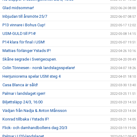
Glad midsommar!
2022-06-24 08:00
Inbjudan till årsmöte 25/7
2022-06-07 08:57
P13 vinnare i Bohus Cup!
2022-05-17 12:02
USM-GULD till P14!
2022-05-08 14:15
P14 klara för final i USM!
2022-05-07 19:51
Mattias förlänger Ystads IF!
2022-04-26 10:16
Skåne segrade i Sverigecupen.
2022-04-20 09:49
Colin Tönnesen - norsk landslagsspelare!
2022-04-07 18:26
Herrjuniorerna spelar USM steg 4
2022-04-01 18:10
Casa Blanca är såld!
2022-03-30 13:40
Palmar i landslaget igen!
2022-03-25 11:51
Biljettsläpp 24/3, 16:00
2022-03-23 14:53
Vädjan från Nadja & Anton Månsson
2022-03-23 14:04
Konrad tillbaka i Ystads IF!
2022-03-21 14:05
Flick- och damhandbollens dag 20/3
2022-03-19 19:06
Palmar i U20-landslaget
2022-03-17 09:42