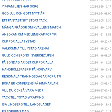
YIF-FAMILJEN HAR SORG.
2023-12-28 12:17
GOD JUL OCH GOTT NYTT ÅR!
2023-12-24 08:00
ETT FANTASTISKT STORT TACK!
2023-12-05 13:30
MÅNGA FRÅGOR OM KVÄLLENS MATCH.
2023-11-30 10:38
ANSÖKAN OM MEDLEMSKAP FÖR YIF.
2023-11-21 19:56
CUP FÖR ALLA I YSTAD!
2023-11-19 20:47
VÄLKOMNA TILL YSTAD ARENA!
2023-11-18 20:40
GULD OCH BRONS I SVERIGECUPEN.
2023-11-16 08:27
PÅ SÖNDAG ÄR DET CUP FÖR ALLA.
2023-11-14 16:29
HANDBOLLSFABRIK PÅ HÖGVARV!
2023-11-10 13:48
REGIONALA TRÄNINGSDAGAR FÖR U17!
2023-11-09 16:33
BOKA ER KONFERENS PÅ HIMMAPLAN.
2023-11-03 09:40
VILL DU OCKSÅ VARA MED?
2023-10-27 07:45
TACK TILL YSTAD WRAPPING.
2023-10-27 06:33
ISA LINDBERG TILL LANDSLAGET!
2023-10-24 18:45
EN SORGENS DAG.
2023-10-17 12:17