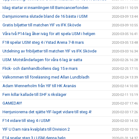
Idag startar vi insamlingen till Barncancerfonden
2020-03-11 10:59
Damjuniorerna slutade bland de 16 bästa i USM
2020-03-09 13:44
Gratis biljetter till matchen YIF vs IFK Skövde
2020-03-09 10:55
Våra två P14-lag åker iväg för att spela USM i helgen
2020-03-05 16:41
F18 spelar USM steg 4 i Ystad Arena 7-8 mars
2020-03-05 13:48
Utdelning av fribiljetter till matchen YIF vs IFK Skövde
2020-03-03 16:34
USM: Motståndarlagen för våra 6 lag är satta
2020-02-26 16:28
Flick- och damhandbollens dag 15:e mars
2020-02-25 17:15
Välkommen till föreläsning med Allan Lundbladh
2020-02-24 13:39
Adam Wennerholm från YIF till HK Aranäs
2020-02-14 10:00
Fem killar kallade till SHF:s riksläger
2020-02-11 15:19
GAMEDAY!
2020-02-07 17:46
Herrjuniorerna det sjätte YIF-laget vidare till steg 4!
2020-02-03 17:26
F14 vidare till steg 4 i USM!
2020-02-03 14:32
YIF U Dam nära kvalplats till Division 2
2020-02-03 13:16
F14 spelar steg 3 i USM denna helg
2020-01-31 14:37