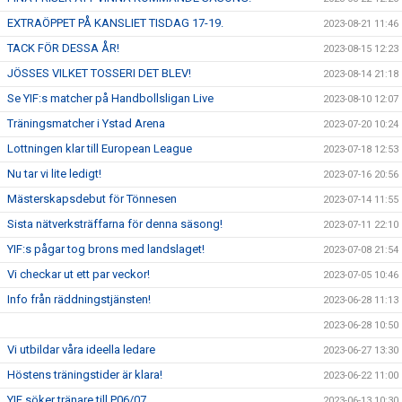
EXTRAÖPPET PÅ KANSLIET TISDAG 17-19.
2023-08-21 11:46
TACK FÖR DESSA ÅR!
2023-08-15 12:23
JÖSSES VILKET TOSSERI DET BLEV!
2023-08-14 21:18
Se YIF:s matcher på Handbollsligan Live
2023-08-10 12:07
Träningsmatcher i Ystad Arena
2023-07-20 10:24
Lottningen klar till European League
2023-07-18 12:53
Nu tar vi lite ledigt!
2023-07-16 20:56
Mästerskapsdebut för Tönnesen
2023-07-14 11:55
Sista nätverksträffarna för denna säsong!
2023-07-11 22:10
YIF:s pågar tog brons med landslaget!
2023-07-08 21:54
Vi checkar ut ett par veckor!
2023-07-05 10:46
Info från räddningstjänsten!
2023-06-28 11:13
2023-06-28 10:50
Vi utbildar våra ideella ledare
2023-06-27 13:30
Höstens träningstider är klara!
2023-06-22 11:00
YIF söker tränare till P06/07.
2023-06-13 10:30