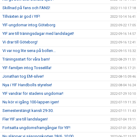
Skillnad på fans och FANS!
2022-11-10 17:18
Tillväxten är god i YIF!
2022-10-14 16:41
YIF-ungdomar intog Göteborg
2022-09-22 17:05
YIF:are till träningsdagar med landslaget!
2022-09-16 14:57
Vi drar till Göteborg!
2022-09-16 12:41
Vi var nog lite sena på bollen...
2022-09-15 15:32
Träningsstart för våra barn!
2022-08-29 11:51
YIF-familjen intog Tosselilla!
2022-08-15 17:21
Jonathan tog EM-silver!
2022-08-15 09:46
Nya i YIF Handbolls styrelse!
2022-08-04 16:24
YIF vandrar för stadens ungdomar!
2022-07-29 10:10
Nu kör vi igång 100-lappen igen!
2022-07-19 11:35
Semesterstängt kansli 29-30.
2022-07-11 11:43
Fler YIF:are till landslagen!
2022-07-04 19:11
Fortsatta ungdomsframgångar för YIF!
2022-07-01 20:25
Nu släpper vi säsongskorten 28/6, 10:00
2022-06-27 15:52