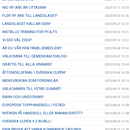
NIO YIF:ARE ÄR UTTAGNA!
2023-10-17 10:54
FLER YIF:ARE TILL LANDSLAGET!
2023-09-30 10:36
LANDSLAGET KALLAR IGEN!
2023-09-27 16:07
INSTÄLLD TRÄNING FÖR P5 & F5.
2023-09-22 13:31
VI SES VÄL 2024?
2023-09-14 13:57
ÄR DU VÅR NYA FAMILJEMEDLEM?
2023-09-08 10:44
VÄLKOMNA TILL GEMENSAM DIALOG!
2023-09-07 10:25
GRATTIS TILL ALLA VINNARE!
2023-09-06 13:49
ÅTTONDELSFINAL I SVENSKA CUPEN!
2023-09-04 16:28
MENSVÄSKAN SOM FÖRENKLAR.
2023-08-31 20:14
VÄLKOMMEN TILL YSTAD SUMMIT!
2023-08-31 18:36
BARN OCH UNGDOMAR!
2023-08-31 13:03
EUROPEISK TOPPHANDBOLL I YSTAD!
2023-08-24 10:28
NYFIKEN PÅ HANDBOLL ELLER ANNAN IDROTT?
2023-08-23 11:08
SVENSKA CUPEN X 2 IKVÄLL!
2023-08-23 10:45
FINA PRISER ATT VINNA KOMMANDE SÄSONG!
2023-08-22 12:26