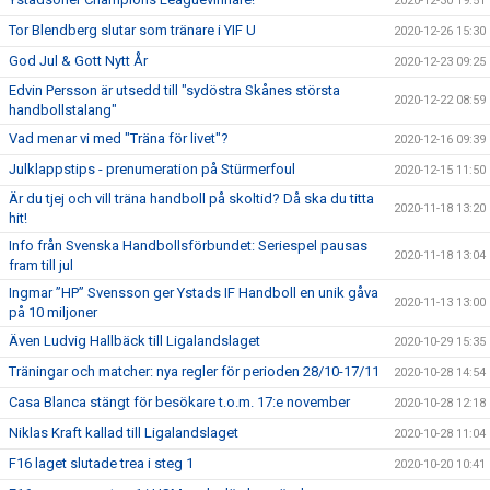
2020-12-30 19:51
Tor Blendberg slutar som tränare i YIF U
2020-12-26 15:30
God Jul & Gott Nytt År
2020-12-23 09:25
Edvin Persson är utsedd till "sydöstra Skånes största
2020-12-22 08:59
handbollstalang"
Vad menar vi med "Träna för livet"?
2020-12-16 09:39
Julklappstips - prenumeration på Stürmerfoul
2020-12-15 11:50
Är du tjej och vill träna handboll på skoltid? Då ska du titta
2020-11-18 13:20
hit!
Info från Svenska Handbollsförbundet: Seriespel pausas
2020-11-18 13:04
fram till jul
Ingmar ”HP” Svensson ger Ystads IF Handboll en unik gåva
2020-11-13 13:00
på 10 miljoner
Även Ludvig Hallbäck till Ligalandslaget
2020-10-29 15:35
Träningar och matcher: nya regler för perioden 28/10-17/11
2020-10-28 14:54
Casa Blanca stängt för besökare t.o.m. 17:e november
2020-10-28 12:18
Niklas Kraft kallad till Ligalandslaget
2020-10-28 11:04
F16 laget slutade trea i steg 1
2020-10-20 10:41