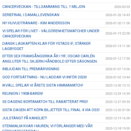
CANCERVECKAN - TILLSAMMANS TILL 1 MILJON
2026-02-03
SERIEFINAL I DAMALLSVENSKAN
2026-01-26 14:43
NY HUVUDTRÄNARE - KIM ANDERSSON
2026-01-20 11:00
VI SPELAR FÖR LIVET - VÄLGÖRENHETSMATCHER UNDER
2026-01-19 22:00
CANCERVECKAN
DANSK LAGKAPTEN KLAR FÖR YSTADS IF, STÄRKER
2026-01-14 11:00
LAGBYGGET
EFTER SEX FRAMGÅNGSRIKA ÅR I YIF, OSCAR CARLÉN
2026-01-12 17:05
ANSLUTER TILL SKJERN HÅNDBOLD EFTER SÄSONGEN.
INBJUDAN TILL PREMIÄRVISNING
2026-01-07 13:06
GOD FORTSÄTTNING - NU LADDAR VI INFÖR 2026!
2026-01-02 10:44
IKVÄLL SPELAR VI ÅRETS SISTA HIMMAMATCH!
2025-12-30 13:15
REUNION I 1908-BAREN!
2025-12-29 14:39
SE DAGENS BORTAMATCH TILL RABATTERAT PRIS!
2025-12-27 09:33
SISTA DAGEN ATT KÖPA BILJETTER TILL FINAL 4 VIA OSS!
2025-12-20 07:00
JULSTÄNGT PÅ KANSLIET!
2025-12-19 16:00
STENMALM KVAR I MUREN, VI FÖRLÄNGER MED VÅR
2025-12-18 19:05