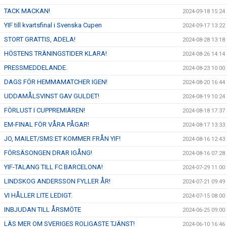
TACK MACKAN!
2024-09-18 15:24
YIF till kvartsfinal i Svenska Cupen
2024-09-17 13:22
STORT GRATTIS, ADELA!
2024-08-28 13:18
HÖSTENS TRÄNINGSTIDER KLARA!
2024-08-26 14:14
PRESSMEDDELANDE.
2024-08-23 10:00
DAGS FÖR HEMMAMATCHER IGEN!
2024-08-20 16:44
UDDAMÅLSVINST GAV GULDET!
2024-08-19 10:24
FÖRLUST I CUPPREMIÄREN!
2024-08-18 17:37
EM-FINAL FÖR VÅRA PÅGAR!
2024-08-17 13:33
JO, MAILET/SMS:ET KOMMER FRÅN YIF!
2024-08-16 12:43
FÖRSÄSONGEN DRAR IGÅNG!
2024-08-16 07:28
YIF-TALANG TILL FC BARCELONA!
2024-07-29 11:00
LINDSKOG ANDERSSON FYLLER ÅR!
2024-07-21 09:49
VI HÅLLER LITE LEDIGT.
2024-07-15 08:00
INBJUDAN TILL ÅRSMÖTE
2024-06-25 09:00
LÄS MER OM SVERIGES ROLIGASTE TJÄNST!
2024-06-10 16:46