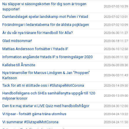
Nu släpper vi säsongskorten för dig som är trogen
2020-07-03 10:39
supporter!
Damlandslaget spelar landskamp mot Polen i Ystad
2020-07-02 13:01
Förändringar i ledarstaberna för de äldsta pojklagen
2020-07-02 10:09
Är du vår nya tränare för Handboll för Alla?
2020-06-30 11:27
Glad midsommar!
2020-06-18 11:27
Mattias Andersson fortsätter i Ystads IF
2020-06-10 12:50
Information angående Ystads IF:s föreningsläger 2020
2020-06-09 11:32
Kallelse till Årsmöte
2020-06-09 09:30
Nya tränarroller för Marcus Lindgren & Jan "Proppen"
2020-06-03 11:43
Karlsson
Tack för att ni stöttade oss i #SlutspelMotCorona
2020-05-14 09:50
Handbollsligans och SHEs samhällsnytta uppgår till 120
2020-05-13 09:00
miljoner kronor
Den 6:e maj startar vi LIVE Quiz med handbollsfrågor
2020-04-30 12:00
Vi tipsar - fortsätt gärna träna utomhus
2020-04-24 13:22
Vi summerar #SlutspelMotCorona
2020-04-24 11:50