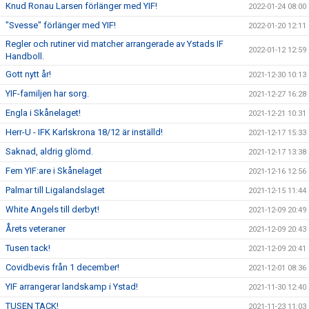
Knud Ronau Larsen förlänger med YIF!
2022-01-24 08:00
"Svesse" förlänger med YIF!
2022-01-20 12:11
Regler och rutiner vid matcher arrangerade av Ystads IF
2022-01-12 12:59
Handboll.
Gott nytt år!
2021-12-30 10:13
YIF-familjen har sorg.
2021-12-27 16:28
Engla i Skånelaget!
2021-12-21 10:31
Herr-U - IFK Karlskrona 18/12 är inställd!
2021-12-17 15:33
Saknad, aldrig glömd.
2021-12-17 13:38
Fem YIF:are i Skånelaget
2021-12-16 12:56
Palmar till Ligalandslaget
2021-12-15 11:44
White Angels till derbyt!
2021-12-09 20:49
Årets veteraner
2021-12-09 20:43
Tusen tack!
2021-12-09 20:41
Covidbevis från 1 december!
2021-12-01 08:36
YIF arrangerar landskamp i Ystad!
2021-11-30 12:40
TUSEN TACK!
2021-11-23 11:03