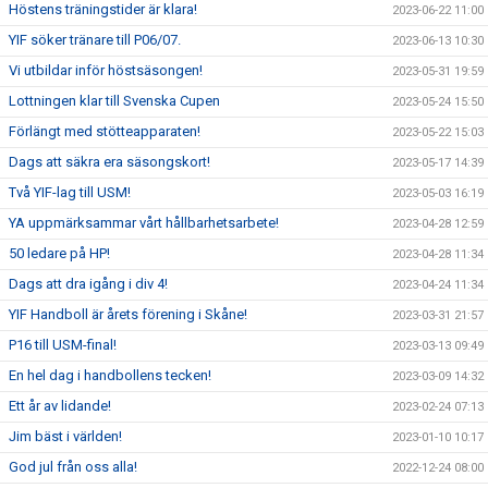
Höstens träningstider är klara!
2023-06-22 11:00
YIF söker tränare till P06/07.
2023-06-13 10:30
Vi utbildar inför höstsäsongen!
2023-05-31 19:59
Lottningen klar till Svenska Cupen
2023-05-24 15:50
Förlängt med stötteapparaten!
2023-05-22 15:03
Dags att säkra era säsongskort!
2023-05-17 14:39
Två YIF-lag till USM!
2023-05-03 16:19
YA uppmärksammar vårt hållbarhetsarbete!
2023-04-28 12:59
50 ledare på HP!
2023-04-28 11:34
Dags att dra igång i div 4!
2023-04-24 11:34
YIF Handboll är årets förening i Skåne!
2023-03-31 21:57
P16 till USM-final!
2023-03-13 09:49
En hel dag i handbollens tecken!
2023-03-09 14:32
Ett år av lidande!
2023-02-24 07:13
Jim bäst i världen!
2023-01-10 10:17
God jul från oss alla!
2022-12-24 08:00