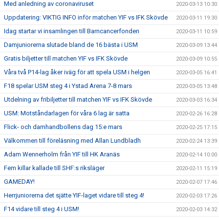
Med anledning av coronaviruset
2020-03-13 10:30
Uppdatering: VIKTIG INFO inför matchen YIF vs IFK Skövde
2020-03-11 19:30
Idag startar vi insamlingen till Barncancerfonden
2020-03-11 10:59
Damjuniorerna slutade bland de 16 bästa i USM
2020-03-09 13:44
Gratis biljetter till matchen YIF vs IFK Skövde
2020-03-09 10:55
Våra två P14-lag åker iväg för att spela USM i helgen
2020-03-05 16:41
F18 spelar USM steg 4 i Ystad Arena 7-8 mars
2020-03-05 13:48
Utdelning av fribiljetter till matchen YIF vs IFK Skövde
2020-03-03 16:34
USM: Motståndarlagen för våra 6 lag är satta
2020-02-26 16:28
Flick- och damhandbollens dag 15:e mars
2020-02-25 17:15
Välkommen till föreläsning med Allan Lundbladh
2020-02-24 13:39
Adam Wennerholm från YIF till HK Aranäs
2020-02-14 10:00
Fem killar kallade till SHF:s riksläger
2020-02-11 15:19
GAMEDAY!
2020-02-07 17:46
Herrjuniorerna det sjätte YIF-laget vidare till steg 4!
2020-02-03 17:26
F14 vidare till steg 4 i USM!
2020-02-03 14:32