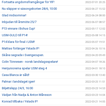
Fortsatta ungdomsframgångar för YIF!
2022-07-01 20:25
Nu släpper vi säsongskorten 28/6, 10:00
2022-06-27 15:52
Glad midsommar!
2022-06-24 08:00
Inbjudan till årsmöte 25/7
2022-06-07 08:57
P13 vinnare i Bohus Cup!
2022-05-17 12:02
USM-GULD till P14!
2022-05-08 14:15
P14 klara för final i USM!
2022-05-07 19:51
Mattias förlänger Ystads IF!
2022-04-26 10:16
Skåne segrade i Sverigecupen.
2022-04-20 09:49
Colin Tönnesen - norsk landslagsspelare!
2022-04-07 18:26
Herrjuniorerna spelar USM steg 4
2022-04-01 18:10
Casa Blanca är såld!
2022-03-30 13:40
Palmar i landslaget igen!
2022-03-25 11:51
Biljettsläpp 24/3, 16:00
2022-03-23 14:53
Vädjan från Nadja & Anton Månsson
2022-03-23 14:04
Konrad tillbaka i Ystads IF!
2022-03-21 14:05