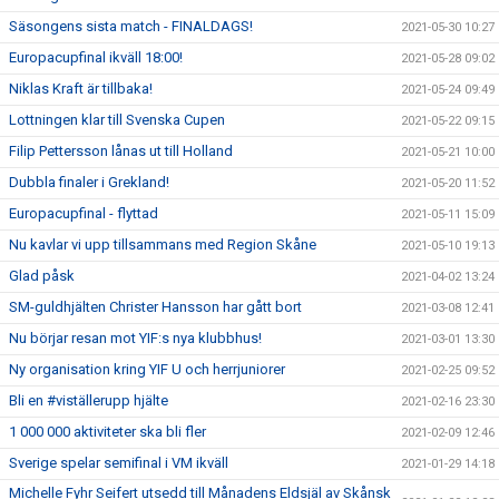
Säsongens sista match - FINALDAGS!
2021-05-30 10:27
Europacupfinal ikväll 18:00!
2021-05-28 09:02
Niklas Kraft är tillbaka!
2021-05-24 09:49
Lottningen klar till Svenska Cupen
2021-05-22 09:15
Filip Pettersson lånas ut till Holland
2021-05-21 10:00
Dubbla finaler i Grekland!
2021-05-20 11:52
Europacupfinal - flyttad
2021-05-11 15:09
Nu kavlar vi upp tillsammans med Region Skåne
2021-05-10 19:13
Glad påsk
2021-04-02 13:24
SM-guldhjälten Christer Hansson har gått bort
2021-03-08 12:41
Nu börjar resan mot YIF:s nya klubbhus!
2021-03-01 13:30
Ny organisation kring YIF U och herrjuniorer
2021-02-25 09:52
Bli en #viställerupp hjälte
2021-02-16 23:30
1 000 000 aktiviteter ska bli fler
2021-02-09 12:46
Sverige spelar semifinal i VM ikväll
2021-01-29 14:18
Michelle Fyhr Seifert utsedd till Månadens Eldsjäl av Skånsk