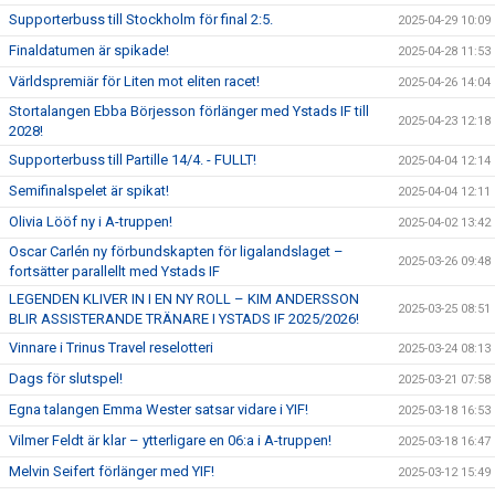
Supporterbuss till Stockholm för final 2:5.
2025-04-29 10:09
Finaldatumen är spikade!
2025-04-28 11:53
Världspremiär för Liten mot eliten racet!
2025-04-26 14:04
Stortalangen Ebba Börjesson förlänger med Ystads IF till
2025-04-23 12:18
2028!
Supporterbuss till Partille 14/4. - FULLT!
2025-04-04 12:14
Semifinalspelet är spikat!
2025-04-04 12:11
Olivia Lööf ny i A-truppen!
2025-04-02 13:42
Oscar Carlén ny förbundskapten för ligalandslaget –
2025-03-26 09:48
fortsätter parallellt med Ystads IF
LEGENDEN KLIVER IN I EN NY ROLL – KIM ANDERSSON
2025-03-25 08:51
BLIR ASSISTERANDE TRÄNARE I YSTADS IF 2025/2026!
Vinnare i Trinus Travel reselotteri
2025-03-24 08:13
Dags för slutspel!
2025-03-21 07:58
Egna talangen Emma Wester satsar vidare i YIF!
2025-03-18 16:53
Vilmer Feldt är klar – ytterligare en 06:a i A-truppen!
2025-03-18 16:47
Melvin Seifert förlänger med YIF!
2025-03-12 15:49