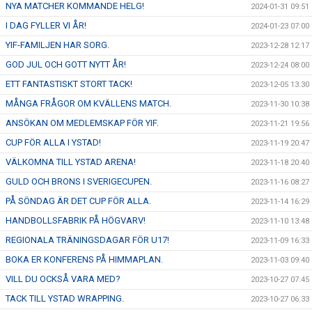
NYA MATCHER KOMMANDE HELG!
2024-01-31 09:51
I DAG FYLLER VI ÅR!
2024-01-23 07:00
YIF-FAMILJEN HAR SORG.
2023-12-28 12:17
GOD JUL OCH GOTT NYTT ÅR!
2023-12-24 08:00
ETT FANTASTISKT STORT TACK!
2023-12-05 13:30
MÅNGA FRÅGOR OM KVÄLLENS MATCH.
2023-11-30 10:38
ANSÖKAN OM MEDLEMSKAP FÖR YIF.
2023-11-21 19:56
CUP FÖR ALLA I YSTAD!
2023-11-19 20:47
VÄLKOMNA TILL YSTAD ARENA!
2023-11-18 20:40
GULD OCH BRONS I SVERIGECUPEN.
2023-11-16 08:27
PÅ SÖNDAG ÄR DET CUP FÖR ALLA.
2023-11-14 16:29
HANDBOLLSFABRIK PÅ HÖGVARV!
2023-11-10 13:48
REGIONALA TRÄNINGSDAGAR FÖR U17!
2023-11-09 16:33
BOKA ER KONFERENS PÅ HIMMAPLAN.
2023-11-03 09:40
VILL DU OCKSÅ VARA MED?
2023-10-27 07:45
TACK TILL YSTAD WRAPPING.
2023-10-27 06:33