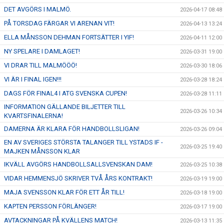
DET AVGÖRS I MALMÖ.
2026-04-17 08:48
PÅ TORSDAG FÄRGAR VI ARENAN VIT!
2026-04-13 13:24
ELLA MÅNSSON DEHMAN FORTSÄTTER I YIF!
2026-04-11 12:00
NY SPELARE I DAMLAGET!
2026-03-31 19:00
VI DRAR TILL MALMÖÖÖ!
2026-03-30 18:06
VI ÄR I FINAL IGEN!!!
2026-03-28 18:24
DAGS FÖR FINAL4 I ATG SVENSKA CUPEN!
2026-03-28 11:11
INFORMATION GÄLLANDE BILJETTER TILL
2026-03-26 10:34
KVARTSFINALERNA!
DAMERNA ÄR KLARA FÖR HANDBOLLSLIGAN!
2026-03-26 09:04
EN AV SVERIGES STÖRSTA TALANGER TILL YSTADS IF -
2026-03-25 19:40
MAJKEN MÅNSSON KLAR
IKVÄLL AVGÖRS HANDBOLLSALLSVENSKAN DAM!
2026-03-25 10:38
VIDAR HEMMENSJÖ SKRIVER TVÅ ÅRS KONTRAKT!
2026-03-19 19:00
MAJA SVENSSON KLAR FÖR ETT ÅR TILL!
2026-03-18 19:00
KAPTEN PERSSON FÖRLÄNGER!
2026-03-17 19:00
AVTACKNINGAR PÅ KVÄLLENS MATCH!
2026-03-13 11:35