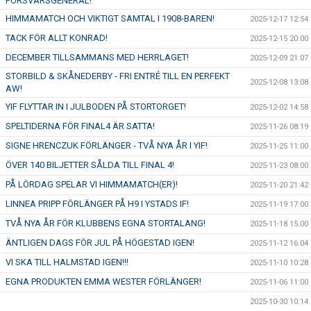
FÖRSVARSGENERAL!
HIMMAMATCH OCH VIKTIGT SAMTAL I 1908-BAREN!
2025-12-17 12:54
TACK FÖR ALLT KONRAD!
2025-12-15 20:00
DECEMBER TILLSAMMANS MED HERRLAGET!
2025-12-09 21:07
STORBILD & SKÅNEDERBY - FRI ENTRÉ TILL EN PERFEKT
2025-12-08 13:08
AW!
YIF FLYTTAR IN I JULBODEN PÅ STORTORGET!
2025-12-02 14:58
SPELTIDERNA FÖR FINAL4 ÄR SATTA!
2025-11-26 08:19
SIGNE HRENCZUK FÖRLÄNGER - TVÅ NYA ÅR I YIF!
2025-11-25 11:00
ÖVER 140 BILJETTER SÅLDA TILL FINAL 4!
2025-11-23 08:00
PÅ LÖRDAG SPELAR VI HIMMAMATCH(ER)!
2025-11-20 21:42
LINNEA PRIPP FÖRLÄNGER PÅ H9 I YSTADS IF!
2025-11-19 17:00
TVÅ NYA ÅR FÖR KLUBBENS EGNA STORTALANG!
2025-11-18 15:00
ÄNTLIGEN DAGS FÖR JUL PÅ HÖGESTAD IGEN!
2025-11-12 16:04
VI SKA TILL HALMSTAD IGEN!!!
2025-11-10 10:28
EGNA PRODUKTEN EMMA WESTER FÖRLÄNGER!
2025-11-06 11:00
2025-10-30 10:14