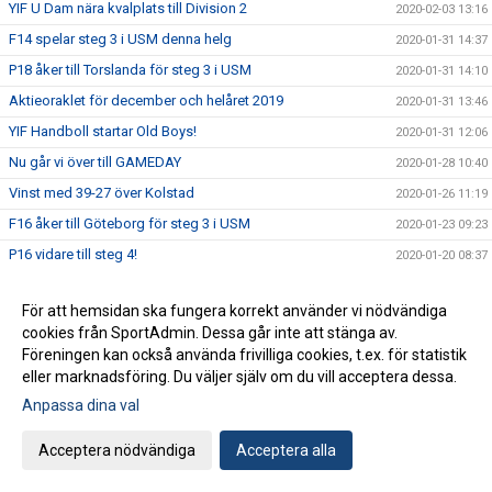
YIF U Dam nära kvalplats till Division 2
2020-02-03 13:16
F14 spelar steg 3 i USM denna helg
2020-01-31 14:37
P18 åker till Torslanda för steg 3 i USM
2020-01-31 14:10
Aktieoraklet för december och helåret 2019
2020-01-31 13:46
YIF Handboll startar Old Boys!
2020-01-31 12:06
Nu går vi över till GAMEDAY
2020-01-28 10:40
Vinst med 39-27 över Kolstad
2020-01-26 11:19
F16 åker till Göteborg för steg 3 i USM
2020-01-23 09:23
P16 vidare till steg 4!
2020-01-20 08:37
Häng med till Malmö för att heja fram Sverige!
2020-01-17 11:31
För att hemsidan ska fungera korrekt använder vi nödvändiga
Landslaget spelar mellanrundan i Malmö
2020-01-16 15:10
cookies från SportAdmin. Dessa går inte att stänga av.
P16 åker till Eslöv för steg 3 i USM
2020-01-15 13:23
Föreningen kan också använda frivilliga cookies, t.ex. för statistik
eller marknadsföring. Du väljer själv om du vill acceptera dessa.
Näst sista resultatet i Aktieoraklet
2020-01-13 16:56
Anpassa dina val
F18 klara för steg 4 i USM!
2020-01-13 15:00
Bägge P14-lagen blev gruppettor i USM steg 3
2020-01-13 11:20
Acceptera nödvändiga
Acceptera alla
Sex YIF-pågar kallade till träningsdag med U18-landslaget
2020-01-10 16:09