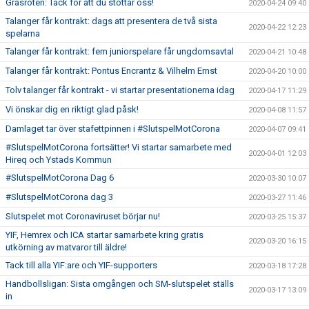
Gräsroten: Tack för att du stöttar oss!
2020-04-24 09:40
Talanger får kontrakt: dags att presentera de två sista
2020-04-22 12:23
spelarna
Talanger får kontrakt: fem juniorspelare får ungdomsavtal
2020-04-21 10:48
Talanger får kontrakt: Pontus Encrantz & Vilhelm Ernst
2020-04-20 10:00
Tolv talanger får kontrakt - vi startar presentationerna idag
2020-04-17 11:29
Vi önskar dig en riktigt glad påsk!
2020-04-08 11:57
Damlaget tar över stafettpinnen i #SlutspelMotCorona
2020-04-07 09:41
#SlutspelMotCorona fortsätter! Vi startar samarbete med
2020-04-01 12:03
Hireq och Ystads Kommun
#SlutspelMotCorona Dag 6
2020-03-30 10:07
#SlutspelMotCorona dag 3
2020-03-27 11:46
Slutspelet mot Coronaviruset börjar nu!
2020-03-25 15:37
YIF, Hemrex och ICA startar samarbete kring gratis
2020-03-20 16:15
utkörning av matvaror till äldre!
Tack till alla YIF:are och YIF-supporters
2020-03-18 17:28
Handbollsligan: Sista omgången och SM-slutspelet ställs
2020-03-17 13:09
in