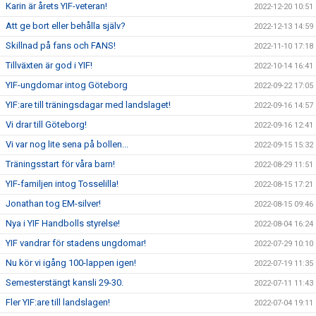
Karin är årets YIF-veteran!
2022-12-20 10:51
Att ge bort eller behålla själv?
2022-12-13 14:59
Skillnad på fans och FANS!
2022-11-10 17:18
Tillväxten är god i YIF!
2022-10-14 16:41
YIF-ungdomar intog Göteborg
2022-09-22 17:05
YIF:are till träningsdagar med landslaget!
2022-09-16 14:57
Vi drar till Göteborg!
2022-09-16 12:41
Vi var nog lite sena på bollen...
2022-09-15 15:32
Träningsstart för våra barn!
2022-08-29 11:51
YIF-familjen intog Tosselilla!
2022-08-15 17:21
Jonathan tog EM-silver!
2022-08-15 09:46
Nya i YIF Handbolls styrelse!
2022-08-04 16:24
YIF vandrar för stadens ungdomar!
2022-07-29 10:10
Nu kör vi igång 100-lappen igen!
2022-07-19 11:35
Semesterstängt kansli 29-30.
2022-07-11 11:43
Fler YIF:are till landslagen!
2022-07-04 19:11