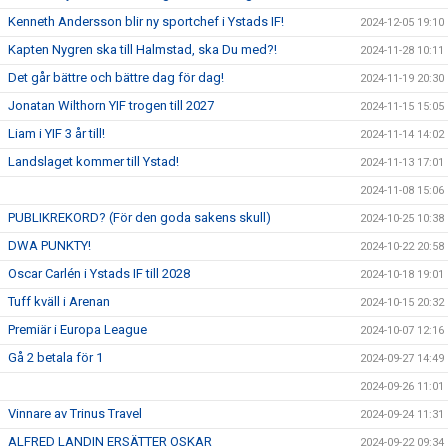
Kenneth Andersson blir ny sportchef i Ystads IF!
2024-12-05 19:10
Kapten Nygren ska till Halmstad, ska Du med?!
2024-11-28 10:11
Det går bättre och bättre dag för dag!
2024-11-19 20:30
Jonatan Wilthorn YIF trogen till 2027
2024-11-15 15:05
Liam i YIF 3 år till!
2024-11-14 14:02
Landslaget kommer till Ystad!
2024-11-13 17:01
2024-11-08 15:06
PUBLIKREKORD? (För den goda sakens skull)
2024-10-25 10:38
DWA PUNKTY!
2024-10-22 20:58
Oscar Carlén i Ystads IF till 2028
2024-10-18 19:01
Tuff kväll i Arenan
2024-10-15 20:32
Premiär i Europa League
2024-10-07 12:16
Gå 2 betala för 1
2024-09-27 14:49
2024-09-26 11:01
Vinnare av Trinus Travel
2024-09-24 11:31
ALFRED LANDIN ERSÄTTER OSKAR
2024-09-22 09:34