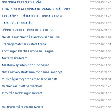
SVENSKA CUPEN X 2 IKVÄLL!
2023-08-23 10:45
FINA PRISER ATT VINNA KOMMANDE SÄSONG!
2023-08-22 12:26
EXTRAÖPPET PÅ KANSLIET TISDAG 17-19.
2023-08-21 11:46
TACK FÖR DESSA ÅR!
2023-08-15 12:23
JÖSSES VILKET TOSSERI DET BLEV!
2023-08-14 21:18
Se YIF:s matcher på Handbollsligan Live
2023-08-10 12:07
Träningsmatcher i Ystad Arena
2023-07-20 10:24
Lottningen klar till European League
2023-07-18 12:53
Nu tar vi lite ledigt!
2023-07-16 20:56
Mästerskapsdebut för Tönnesen
2023-07-14 11:55
Sista nätverksträffarna för denna säsong!
2023-07-11 22:10
YIF:s pågar tog brons med landslaget!
2023-07-08 21:54
Vi checkar ut ett par veckor!
2023-07-05 10:46
Info från räddningstjänsten!
2023-06-28 11:13
2023-06-28 10:50
Vi utbildar våra ideella ledare
2023-06-27 13:30