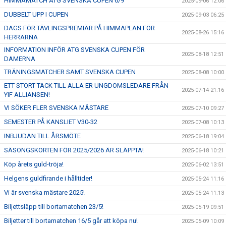
HIMMAMATCH ATG SVENSKA CUPEN 6/9
2025-09-06 12:06
DUBBELT UPP I CUPEN
2025-09-03 06:25
DAGS FÖR TÄVLINGSPREMIÄR PÅ HIMMAPLAN FÖR
2025-08-26 15:16
HERRARNA
INFORMATION INFÖR ATG SVENSKA CUPEN FÖR
2025-08-18 12:51
DAMERNA
TRÄNINGSMATCHER SAMT SVENSKA CUPEN
2025-08-08 10:00
ETT STORT TACK TILL ALLA ER UNGDOMSLEDARE FRÅN
2025-07-14 21:16
YIF ALLIANSEN!
VI SÖKER FLER SVENSKA MÄSTARE
2025-07-10 09:27
SEMESTER PÅ KANSLIET V30-32
2025-07-08 10:13
INBJUDAN TILL ÅRSMÖTE
2025-06-18 19:04
SÄSONGSKORTEN FÖR 2025/2026 ÄR SLÄPPTA!
2025-06-18 10:21
Köp årets guld-tröja!
2025-06-02 13:51
Helgens guldfirande i hålltider!
2025-05-24 11:16
Vi är svenska mästare 2025!
2025-05-24 11:13
Biljettsläpp till bortamatchen 23/5!
2025-05-19 09:51
Biljetter till bortamatchen 16/5 går att köpa nu!
2025-05-09 10:09