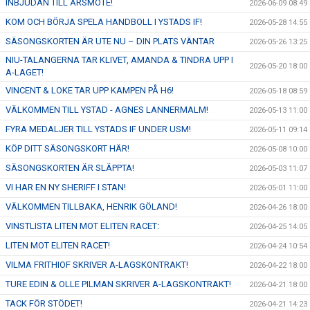
INBJUDAN TILL ÅRSMÖTE!
2026-06-09 08:49
KOM OCH BÖRJA SPELA HANDBOLL I YSTADS IF!
2026-05-28 14:55
SÄSONGSKORTEN ÄR UTE NU – DIN PLATS VÄNTAR
2026-05-26 13:25
NIU-TALANGERNA TAR KLIVET, AMANDA & TINDRA UPP I
2026-05-20 18:00
A-LAGET!
VINCENT & LOKE TAR UPP KAMPEN PÅ H6!
2026-05-18 08:59
VÄLKOMMEN TILL YSTAD - AGNES LANNERMALM!
2026-05-13 11:00
FYRA MEDALJER TILL YSTADS IF UNDER USM!
2026-05-11 09:14
KÖP DITT SÄSONGSKORT HÄR!
2026-05-08 10:00
SÄSONGSKORTEN ÄR SLÄPPTA!
2026-05-03 11:07
VI HAR EN NY SHERIFF I STAN!
2026-05-01 11:00
VÄLKOMMEN TILLBAKA, HENRIK GÖLAND!
2026-04-26 18:00
VINSTLISTA LITEN MOT ELITEN RACET:
2026-04-25 14:05
LITEN MOT ELITEN RACET!
2026-04-24 10:54
VILMA FRITHIOF SKRIVER A-LAGSKONTRAKT!
2026-04-22 18:00
TURE EDIN & OLLE PILMAN SKRIVER A-LAGSKONTRAKT!
2026-04-21 18:00
TACK FÖR STÖDET!
2026-04-21 14:23