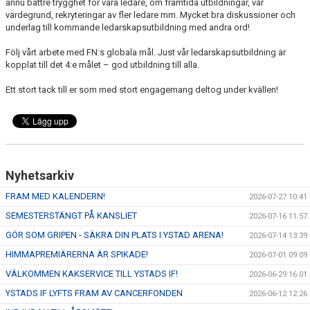
ännu bättre trygghet för våra ledare, om framtida utbildningar, vår
värdegrund, rekryteringar av fler ledare mm. Mycket bra diskussioner och
underlag till kommande ledarskapsutbildning med andra ord!
Följ vårt arbete med FN:s globala mål. Just vår ledarskapsutbildning är
kopplat till det 4:e målet – god utbildning till alla.
Ett stort tack till er som med stort engagemang deltog under kvällen!
Nyhetsarkiv
FRAM MED KALENDERN!
2026-07-27 10:41
SEMESTERSTÄNGT PÅ KANSLIET
2026-07-16 11:57
GÖR SOM GRIPEN - SÄKRA DIN PLATS I YSTAD ARENA!
2026-07-14 13:39
HIMMAPREMIÄRERNA ÄR SPIKADE!
2026-07-01 09:09
VÄLKOMMEN KAKSERVICE TILL YSTADS IF!
2026-06-29 16:01
YSTADS IF LYFTS FRAM AV CANCERFONDEN
2026-06-12 12:26