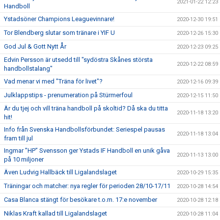
2021-01-22 12:23
Handboll
Ystadsöner Champions Leaguevinnare!
2020-12-30 19:51
Tor Blendberg slutar som tränare i YIF U
2020-12-26 15:30
God Jul & Gott Nytt År
2020-12-23 09:25
Edvin Persson är utsedd till "sydöstra Skånes största
2020-12-22 08:59
handbollstalang"
Vad menar vi med "Träna för livet"?
2020-12-16 09:39
Julklappstips - prenumeration på Stürmerfoul
2020-12-15 11:50
Är du tjej och vill träna handboll på skoltid? Då ska du titta
2020-11-18 13:20
hit!
Info från Svenska Handbollsförbundet: Seriespel pausas
2020-11-18 13:04
fram till jul
Ingmar ”HP” Svensson ger Ystads IF Handboll en unik gåva
2020-11-13 13:00
på 10 miljoner
Även Ludvig Hallbäck till Ligalandslaget
2020-10-29 15:35
Träningar och matcher: nya regler för perioden 28/10-17/11
2020-10-28 14:54
Casa Blanca stängt för besökare t.o.m. 17:e november
2020-10-28 12:18
Niklas Kraft kallad till Ligalandslaget
2020-10-28 11:04