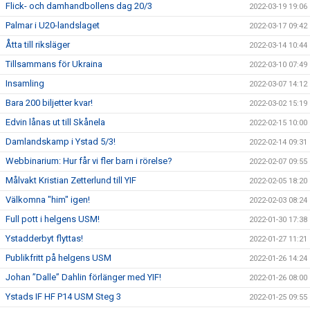
Flick- och damhandbollens dag 20/3
2022-03-19 19:06
Palmar i U20-landslaget
2022-03-17 09:42
Åtta till riksläger
2022-03-14 10:44
Tillsammans för Ukraina
2022-03-10 07:49
Insamling
2022-03-07 14:12
Bara 200 biljetter kvar!
2022-03-02 15:19
Edvin lånas ut till Skånela
2022-02-15 10:00
Damlandskamp i Ystad 5/3!
2022-02-14 09:31
Webbinarium: Hur får vi fler barn i rörelse?
2022-02-07 09:55
Målvakt Kristian Zetterlund till YIF
2022-02-05 18:20
Välkomna "him" igen!
2022-02-03 08:24
Full pott i helgens USM!
2022-01-30 17:38
Ystadderbyt flyttas!
2022-01-27 11:21
Publikfritt på helgens USM
2022-01-26 14:24
Johan ”Dalle” Dahlin förlänger med YIF!
2022-01-26 08:00
Ystads IF HF P14 USM Steg 3
2022-01-25 09:55