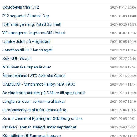
Covidbevis från 1/12
2021-11-17 20:06
P12 segrade i Skadevi Cup
2021-11-08 11:48
Nytt arrangemang: Ystad Summit!
2021-10-28 16:35
YIF arrangerar Ungdoms-SM i Ystad
2021-10-07 15:16
Upplev Julen på Högestad
2021-10-05 14:19
Jonathan till U17-landslaget!
2021-09-28 16:34
Sök NUI i Ystad!
2021-09-27 20:46
ATG Svenska Cupen är över
2021-09-19 17:34
Åttondelsfinal i ATG Svenska Cupen
2021-09-15 09:59
GAMEDAY - Match mot Hallby 14/9, 19.00
2021-09-14 11:14
Se våra bortamatcher på C More till specialpris!
2021-09-10 13:59
Längtan är över - välkomna tillbaka!
2021-09-07 16:10
Europaäventyret slut för denna gång.
2021-09-04 18:05
Se matchen mot Bjerringbro-Silkeborg online.
2021-09-03 20:01
Kiosken i arenan stängd under september.
2021-09-03 08:51
Köp biljetter till European League
2021-09-02 11:14