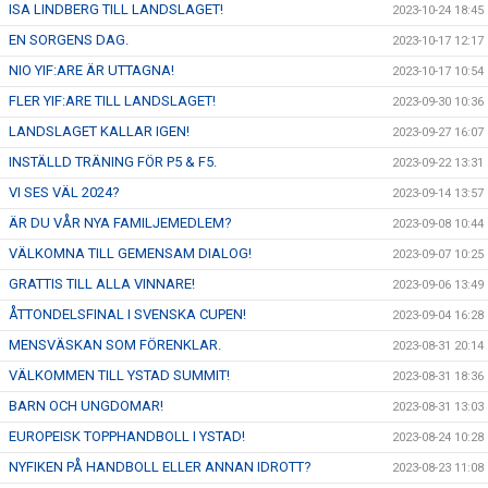
ISA LINDBERG TILL LANDSLAGET!
2023-10-24 18:45
EN SORGENS DAG.
2023-10-17 12:17
NIO YIF:ARE ÄR UTTAGNA!
2023-10-17 10:54
FLER YIF:ARE TILL LANDSLAGET!
2023-09-30 10:36
LANDSLAGET KALLAR IGEN!
2023-09-27 16:07
INSTÄLLD TRÄNING FÖR P5 & F5.
2023-09-22 13:31
VI SES VÄL 2024?
2023-09-14 13:57
ÄR DU VÅR NYA FAMILJEMEDLEM?
2023-09-08 10:44
VÄLKOMNA TILL GEMENSAM DIALOG!
2023-09-07 10:25
GRATTIS TILL ALLA VINNARE!
2023-09-06 13:49
ÅTTONDELSFINAL I SVENSKA CUPEN!
2023-09-04 16:28
MENSVÄSKAN SOM FÖRENKLAR.
2023-08-31 20:14
VÄLKOMMEN TILL YSTAD SUMMIT!
2023-08-31 18:36
BARN OCH UNGDOMAR!
2023-08-31 13:03
EUROPEISK TOPPHANDBOLL I YSTAD!
2023-08-24 10:28
NYFIKEN PÅ HANDBOLL ELLER ANNAN IDROTT?
2023-08-23 11:08