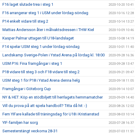
F16 laget slutade trea i steg 1
2020-10-20 10:41
F16 arrangerar steg 1 i USM under lördag-söndag
2020-10-16 12:28
P14 enkelt vidare till steg 2
2020-10-14 13:27
Mattias Andersson åter i målvaktsdressen i THW Kiel
2020-10-09 10:46
Kasper Palmar uttagen till U18-landslaget
2020-10-08 14:19
F14 spelar USM steg 1 under lördag-söndag
2020-10-01 11:40
Landskamp Sverige-Polen i Ystad Arena på lördag kl. 18:00
2020-09-28 16:36
USM P16: Fina framgångar i steg 1
2020-09-28 13:47
P18 vidare till steg 3 och F18 vidare till steg 2
2020-09-21 09:47
USM steg 1 för P18 i Ystad Arena denna helg
2020-09-18 11:05
Framgångar i Göteborg Cup
2020-09-14 10:07
NY & HET: Köp en stödbiljett till herrlagets hemmamatcher
2020-09-09 14:40
Vill du prova på att spela handboll? Titta då hit :-)
2020-08-26 12:02
Fem YIFare kallade till träningsdag för U18 i Kristianstad
2020-08-03 10:14
YIF-familjen har sorg
2020-07-28 16:37
Semesterstängt veckorna 28-31
2020-07-03 11:51