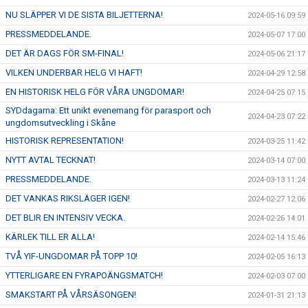
NU SLÄPPER VI DE SISTA BILJETTERNA!
2024-05-16 09:59
PRESSMEDDELANDE.
2024-05-07 17:00
DET ÄR DAGS FÖR SM-FINAL!
2024-05-06 21:17
VILKEN UNDERBAR HELG VI HAFT!
2024-04-29 12:58
EN HISTORISK HELG FÖR VÅRA UNGDOMAR!
2024-04-25 07:15
SYDdagarna: Ett unikt evenemang för parasport och
2024-04-23 07:22
ungdomsutveckling i Skåne
HISTORISK REPRESENTATION!
2024-03-25 11:42
NYTT AVTAL TECKNAT!
2024-03-14 07:00
PRESSMEDDELANDE.
2024-03-13 11:24
DET VANKAS RIKSLÄGER IGEN!
2024-02-27 12:06
DET BLIR EN INTENSIV VECKA.
2024-02-26 14:01
KÄRLEK TILL ER ALLA!
2024-02-14 15:46
TVÅ YIF-UNGDOMAR PÅ TOPP 10!
2024-02-05 16:13
YTTERLIGARE EN FYRAPOÄNGSMATCH!
2024-02-03 07:00
SMAKSTART PÅ VÅRSÄSONGEN!
2024-01-31 21:13