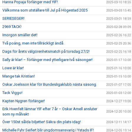
Hanna Popaja förlänger med YIF!
2025-03-10 18:55
Välkomna som utställare till Jul på Högestad 2025
2025-03-03 15:45
SERIESEGER!
2025-03-01 18:59
2969 TACK!
2025-02-28 09:09
Imorgon smäller det!
2025-02-26 16:22
Två poäng, men inte tillräckligt ändå.
2025-02-25 20:36
Dags för årets välgörenhetsmatch på torsdag 27/2!
2025-02-25 16:18
Sally är klar! – förlänger med ytterligare två säsonger!
2025-01-17 10:00
Lowe är klar!
2025-01-16 10:00
Mange tak Kristian!
2025-01-15 10:00
Oskar Joelsson klar för Bundesligaklubb nästa säsong.
2025-01-07 17:05
Tack Viggo!
2025-01-03 12:00
Kapten Nygren förlänger!
2024-12-27 19:00
Erik Hvenfelt lämnar YIF efter 7 år – Oskar Arnell ansluter
2024-12-20 10:00
som ny målvakt
Över 150st sålda biljetter! Säkra din plats idag!
2024-12-11 14:17
Michelle Fyhr Seifert blir ungdomsansvarig i Ystads IF!
2024-12-05 19:14