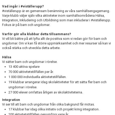
Vad ingår i #viställerupp?
#viställerupp är en gemensam benämning av våra samhällsengagemang.
Varje klubb väljer själv vilka aktiviteter inom samhällsområdena Hälsa,
Integration, Inkludering och Utbildning som man inkluderar i #viställerupp.
Fokus är på barn och ungdomar.
Varför gör alla klubbar detta tillsammans?
Vi vill bli bättre på att lyfta allt de positiva som vi redan gör för barn och
ungdomar. Om vi kan få större uppmärksamhet och mer resurser så kan vi
också stärka och utveckla detta arbete.
Hälsa
Vi sätter barn och ungdomar i rörelse.
13 400 aktiva spelare
70 000 aktivitetstillfällen per år.
1 000 000 individuella aktivitetstillfällen.
19 klubbar arrangerar idag skolaktiviteter för att sätta fler barn och
ungdomar i rörelse.
27 000 elever omfattas årligen av skolaktiviteterna.
Integration
Vi ser till att barn och ungdomar från olika bakgrund får mötas.
17 klubbar har idag olika initiativ och projekt kring integration.
200 aktivitetstillfällen genomförs varje år.