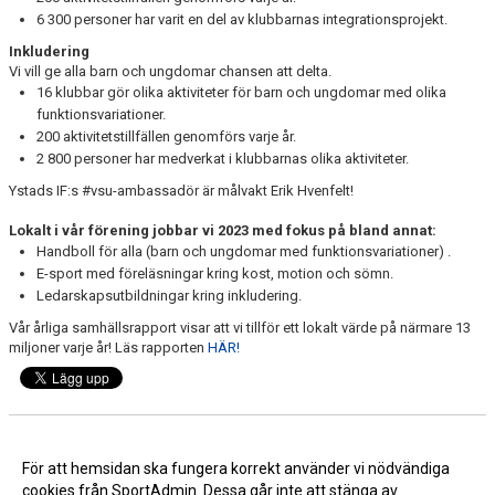
6 300 personer har varit en del av klubbarnas integrationsprojekt.
Inkludering
Vi vill ge alla barn och ungdomar chansen att delta.
16 klubbar gör olika aktiviteter för barn och ungdomar med olika
funktionsvariationer.
200 aktivitetstillfällen genomförs varje år.
2 800 personer har medverkat i klubbarnas olika aktiviteter.
Ystads IF:s #vsu-ambassadör är målvakt Erik Hvenfelt!
Lokalt i vår förening jobbar vi 2023 med fokus på bland annat:
Handboll för alla (barn och ungdomar med funktionsvariationer) .
E-sport med föreläsningar kring kost, motion och sömn.
Ledarskapsutbildningar kring inkludering.
Vår årliga samhällsrapport visar att vi tillför ett lokalt värde på närmare 13
miljoner varje år! Läs rapporten
HÄR!
Nyhetsarkiv
För att hemsidan ska fungera korrekt använder vi nödvändiga
cookies från SportAdmin. Dessa går inte att stänga av.