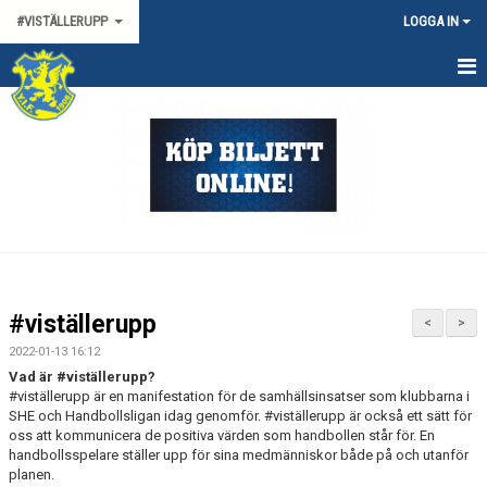
#VISTÄLLERUPP
LOGGA IN
HEM
NYHETER
KALENDER
MEDLEMMAR
BILDGALLERI
#viställerupp
<
>
DOKUMENT
2022-01-13 16:12
Vad är #viställerupp?
KONTAKT
#viställerupp är en manifestation för de samhällsinsatser som klubbarna i
SHE och Handbollsligan idag genomför. #viställerupp är också ett sätt för
oss att kommunicera de positiva värden som handbollen står för. En
handbollsspelare ställer upp för sina medmänniskor både på och utanför
planen.