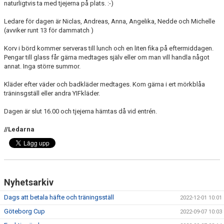
naturligtvis ta med tjejerna på plats. :-)
Ledare för dagen är Niclas, Andreas, Anna, Angelika, Nedde och Michelle
(avviker runt 13 för dammatch )
Korv i börd kommer serveras till lunch och en liten fika på eftermiddagen.
Pengar till glass får gärna medtages själv eller om man vill handla något
annat. Inga större summor.
Kläder efter väder och badkläder medtages. Kom gärna i ert mörkblåa
träninsgställ eller andra YIFkläder.
Dagen är slut 16.00 och tjejerna hämtas då vid entrén.
//Ledarna
Nyhetsarkiv
Dags att betala häfte och träningsställ
2022-12-01 10:01
Göteborg Cup
2022-09-07 10:03