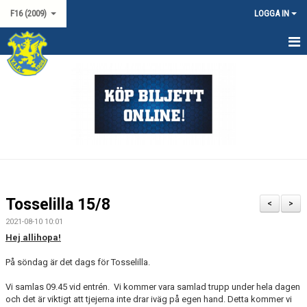
F16 (2009)
LOGGA IN
HEM
NYHETER
KALENDER
MATCHER
TRUPPEN
Tosselilla 15/8
<
>
DOKUMENT
2021-08-10 10:01
Hej allihopa!
KONTAKT
På söndag är det dags för Tosselilla.
Vi samlas 09.45 vid entrén. Vi kommer vara samlad trupp under hela dagen
och det är viktigt att tjejerna inte drar iväg på egen hand. Detta kommer vi