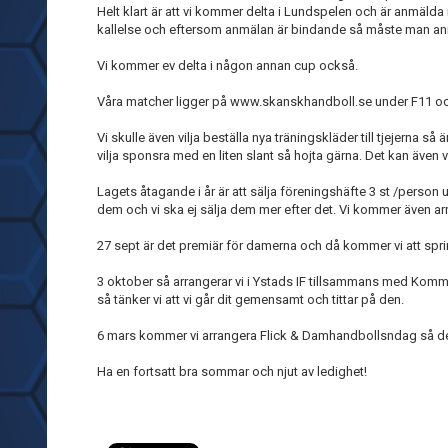
Helt klart är att vi kommer delta i Lundspelen och är anmäl
kallelse och eftersom anmälan är bindande så måste man anmäl
Vi kommer ev delta i någon annan cup också.
Våra matcher ligger på www.skanskhandboll.se under F11 och vi
Vi skulle även vilja beställa nya träningskläder till tjejerna
vilja sponsra med en liten slant så hojta gärna. Det kan även var
Lagets åtagande i år är att sälja föreningshäfte 3 st /person 
dem och vi ska ej sälja dem mer efter det. Vi kommer även
27 sept är det premiär för damerna och då kommer vi att sp
3 oktober så arrangerar vi i Ystads IF tillsammans med Kom
så tänker vi att vi går dit gemensamt och tittar på den.
6 mars kommer vi arrangera Flick & Damhandbollsndag så det är
Ha en fortsatt bra sommar och njut av ledighet!