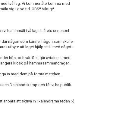
da med två lag. Vi kommer återkomma med
a sig i god tid. OBS!! Viktigt!
 har anmält två lag till årets seriespel.
 så är där någon som känner någon som skulle
a i utbyte att laget hjälper till med något .
under höst och vår. Sen går avtalet ut med
 arrangera kiosk på hemmasammandragen.
ringa in med dem på första matchen.
munen Damlandskamp och får vi ha publik
 bara att skriva in i kalendrarna redan ;-)