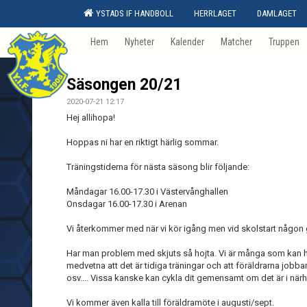
YSTADS IF HANDBOLL
HERRLAGET
DAMLAGET
Hem
Nyheter
Kalender
Matcher
Truppen
Säsongen 20/21
2020-07-21 12:17
Hej allihopa!
Hoppas ni har en riktigt härlig sommar.
Träningstiderna för nästa säsong blir följande:
Måndagar 16.00-17.30 i Västervånghallen
Onsdagar 16.00-17.30 i Arenan
Vi återkommer med när vi kör igång men vid skolstart någon
Har man problem med skjuts så hojta. Vi är många som kan hjälpa
medvetna att det är tidiga träningar och att föräldrarna job
osv.... Vissa kanske kan cykla dit gemensamt om det är i närh
Vi kommer även kalla till föräldramöte i augusti/sept.