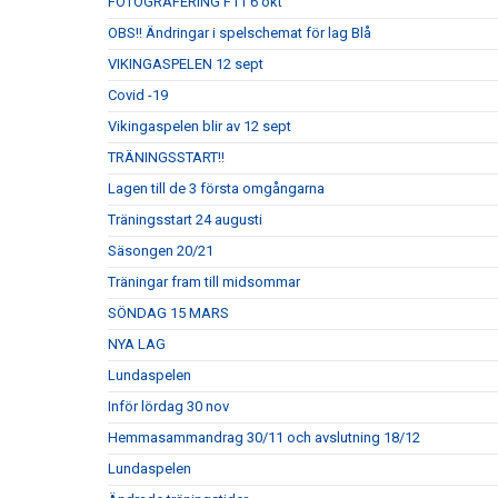
FOTOGRAFERING F11 6 okt
OBS!! Ändringar i spelschemat för lag Blå
VIKINGASPELEN 12 sept
Covid -19
Vikingaspelen blir av 12 sept
TRÄNINGSSTART!!
Lagen till de 3 första omgångarna
Träningsstart 24 augusti
Säsongen 20/21
Träningar fram till midsommar
SÖNDAG 15 MARS
NYA LAG
Lundaspelen
Inför lördag 30 nov
Hemmasammandrag 30/11 och avslutning 18/12
Lundaspelen