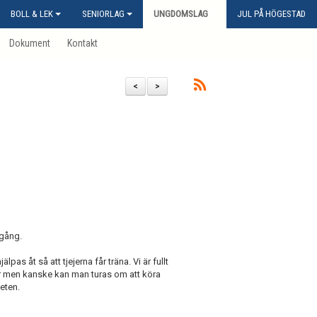
BOLL & LEK
SENIORLAG
UNGDOMSLAG
JUL PÅ HÖGESTAD
Dokument
Kontakt
<
>
 gång.
s åt så att tjejerna får träna. Vi är fullt
bar men kanske kan man turas om att köra
eten.