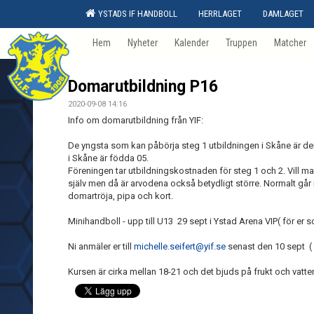
YSTADS IF HANDBOLL
HERRLAGET
DAMLAGET
Hem
Nyheter
Kalender
Truppen
Matcher
Domarutbildning P16
2020-09-08 14:16
Info om domarutbildning från YIF:
De yngsta som kan påbörja steg 1 utbildningen i Skåne är d
i Skåne är födda 05.
Föreningen tar utbildningskostnaden för steg 1 och 2. Vill m
själv men då är arvodena också betydligt större. Normalt går
domartröja, pipa och kort.
Minihandboll - upp till U13 29 sept i Ystad Arena VIP( för er
Ni anmäler er till
michelle.seifert@yif.se
senast den 10 sept ( O
Kursen är cirka mellan 18-21 och det bjuds på frukt och vatte