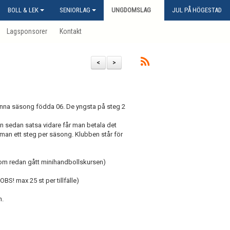
BOLL & LEK
SENIORLAG
UNGDOMSLAG
JUL PÅ HÖGESTAD
Lagsponsorer
Kontakt
<
>
enna säsong födda 06. De yngsta på steg 2
an sedan satsa vidare får man betala det
 man ett steg per säsong. Klubben står för
 som redan gått minihandbollskursen)
BS! max 25 st per tillfälle)
n.