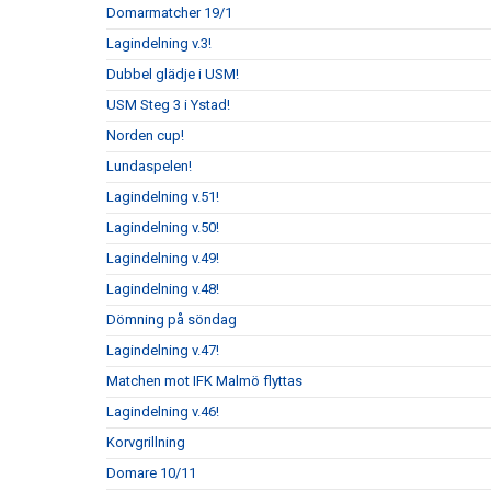
Domarmatcher 19/1
Lagindelning v.3!
Dubbel glädje i USM!
USM Steg 3 i Ystad!
Norden cup!
Lundaspelen!
Lagindelning v.51!
Lagindelning v.50!
Lagindelning v.49!
Lagindelning v.48!
Dömning på söndag
Lagindelning v.47!
Matchen mot IFK Malmö flyttas
Lagindelning v.46!
Korvgrillning
Domare 10/11