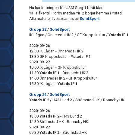
Nu har lottningen för USM Steg 1 blivit klar.
YIF 1 åker till Hörby medan YIF 2 börjar hemma i Ystad.
Alla matcher livestreamas av
SolidSport
Grupp 22
/
SolidSport
IK Lågan / Önnereds HK 2 / GF Kroppskultur /
Ystads IF 1
2020-09-26
12:00 IK Lågan - Önnereds HK 2
13:30 GF Kroppskultur -
Ystads IF 1
2020-09-27
10:00 IK Lågan - GF Kroppskultur
11:30
Ystads IF 1
- Önnereds HK 2
14:00 Önnereds HK 2 - GF Kroppskultur
15:30 IK Lågan -
Ystads IF 1
Grupp 24
/
SolidSport
Ystads IF 2 /
H43 Lund 2 / Strömstad HK / Ronneby HK
2020-09-26
13:00
Ystads IF 2
- H43 Lund 2
14:30 Strömstad HK - Ronneby HK
2020-09-27
09.30
Ystads IF 2
- Strömstad HK