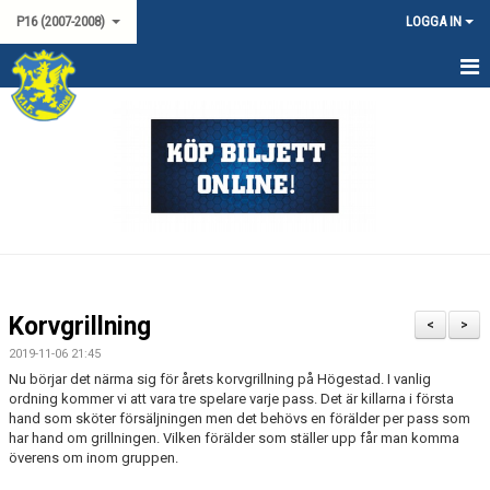
P16 (2007-2008)
LOGGA IN
HEM
NYHETER
KALENDER
TRUPPEN
MATCHER
Korvgrillning
<
>
LAGSPONSORER
2019-11-06 21:45
Nu börjar det närma sig för årets korvgrillning på Högestad. I vanlig
KONTAKT
ordning kommer vi att vara tre spelare varje pass. Det är killarna i första
hand som sköter försäljningen men det behövs en förälder per pass som
har hand om grillningen. Vilken förälder som ställer upp får man komma
överens om inom gruppen.