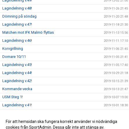
Lagindelning v.49!
2019-12-02 21:00
Lagindelning v.48!
2019-11-26 21:45
Dömning på söndag
2019-11-20 21:48
Lagindelning v.47!
2019-11-18 21:30
Matchen mot IFK Malmö flyttas
2019-11-13 15:56
Lagindelning v.46!
2019-11-11 17:10
Korvgrillning
2019-11-06 21:45
Domare 10/11
2019-11-05 21:41
Lagindelning v.45!
2019-11-05 17:40
Lagindelning v.44!
2019-10-29 21:18
Lagindelning v.42!
2019-10-15 21:39
Kommande vecka
2019-10-13 21:47
USM Steg 1!
2019-10-07 19:00
Lagindelning v.41!
2019-10-01 18:30
Lagindelning v.40!
2019-09-23 20:00
Lyckad resa till Ungern!
För att hemsidan ska fungera korrekt använder vi nödvändiga
2019-08-29 18:15
cookies från SportAdmin. Dessa går inte att stänga av.