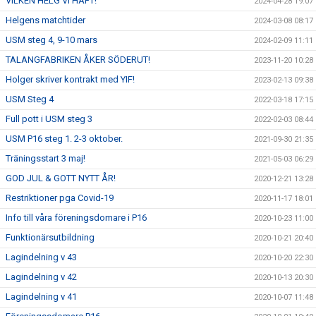
VILKEN HELG VI HAFT!
2024-04-28 19:07
Helgens matchtider
2024-03-08 08:17
USM steg 4, 9-10 mars
2024-02-09 11:11
TALANGFABRIKEN ÅKER SÖDERUT!
2023-11-20 10:28
Holger skriver kontrakt med YIF!
2023-02-13 09:38
USM Steg 4
2022-03-18 17:15
Full pott i USM steg 3
2022-02-03 08:44
USM P16 steg 1. 2-3 oktober.
2021-09-30 21:35
Träningsstart 3 maj!
2021-05-03 06:29
GOD JUL & GOTT NYTT ÅR!
2020-12-21 13:28
Restriktioner pga Covid-19
2020-11-17 18:01
Info till våra föreningsdomare i P16
2020-10-23 11:00
Funktionärsutbildning
2020-10-21 20:40
Lagindelning v 43
2020-10-20 22:30
Lagindelning v 42
2020-10-13 20:30
Lagindelning v 41
2020-10-07 11:48