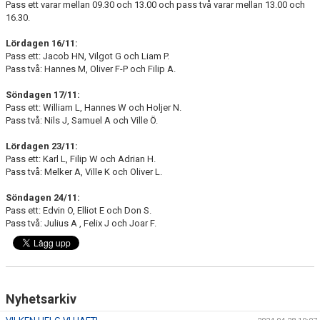
Pass ett varar mellan 09.30 och 13.00 och pass två varar mellan 13.00 och
16.30.
Lördagen 16/11:
Pass ett: Jacob HN, Vilgot G och Liam P.
Pass två: Hannes M, Oliver F-P och Filip A.
Söndagen 17/11:
Pass ett: William L, Hannes W och Holjer N.
Pass två: Nils J, Samuel A och Ville Ö.
Lördagen 23/11:
Pass ett: Karl L, Filip W och Adrian H.
Pass två: Melker A, Ville K och Oliver L.
Söndagen 24/11:
Pass ett: Edvin O, Elliot E och Don S.
Pass två: Julius A , Felix J och Joar F.
Nyhetsarkiv