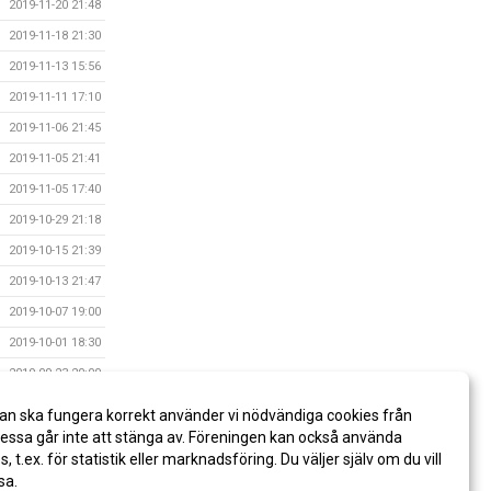
2019-11-20 21:48
2019-11-18 21:30
2019-11-13 15:56
2019-11-11 17:10
2019-11-06 21:45
2019-11-05 21:41
2019-11-05 17:40
2019-10-29 21:18
2019-10-15 21:39
2019-10-13 21:47
2019-10-07 19:00
2019-10-01 18:30
2019-09-23 20:00
2019-08-29 18:15
an ska fungera korrekt använder vi nödvändiga cookies från
2019-08-29 16:00
ssa går inte att stänga av. Föreningen kan också använda
es, t.ex. för statistik eller marknadsföring. Du väljer själv om du vill
sa.