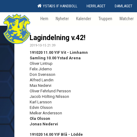
YSTADS IF HANDBOLL
HERRLAGET
DAMLAGET
Hem
Nyheter
Kalender
Truppen
Matcher
Lagindelning v.42!
2019-10-15 21:39
191020 11.00 YIF Vit - Limhamn
Samling 10.00
Ystad Arena
Oliver Lintrup
Felix Jidemo
Don Svensson
Alfred Landin
Max Nedervi
Oliver Fehrlund Persson
Jacob Hölting Nilsson
Karl Larsson
Edvin Olsson
Melker Andersson
Ola Olsson
Jonas Nedervi
191020 14.00 YIF Blå - Lödde