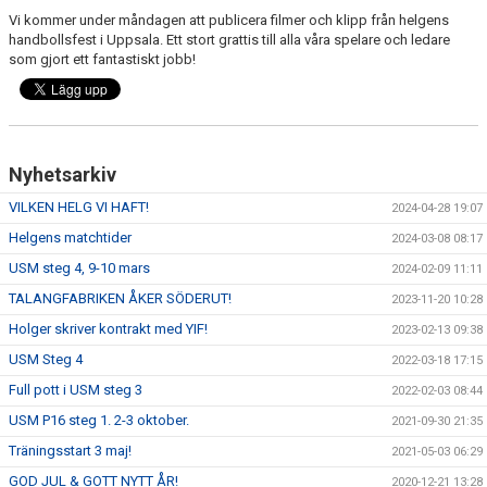
Vi kommer under måndagen att publicera filmer och klipp från helgens
handbollsfest i Uppsala. Ett stort grattis till alla våra spelare och ledare
som gjort ett fantastiskt jobb!
Nyhetsarkiv
VILKEN HELG VI HAFT!
2024-04-28 19:07
Helgens matchtider
2024-03-08 08:17
USM steg 4, 9-10 mars
2024-02-09 11:11
TALANGFABRIKEN ÅKER SÖDERUT!
2023-11-20 10:28
Holger skriver kontrakt med YIF!
2023-02-13 09:38
USM Steg 4
2022-03-18 17:15
Full pott i USM steg 3
2022-02-03 08:44
USM P16 steg 1. 2-3 oktober.
2021-09-30 21:35
Träningsstart 3 maj!
2021-05-03 06:29
GOD JUL & GOTT NYTT ÅR!
2020-12-21 13:28