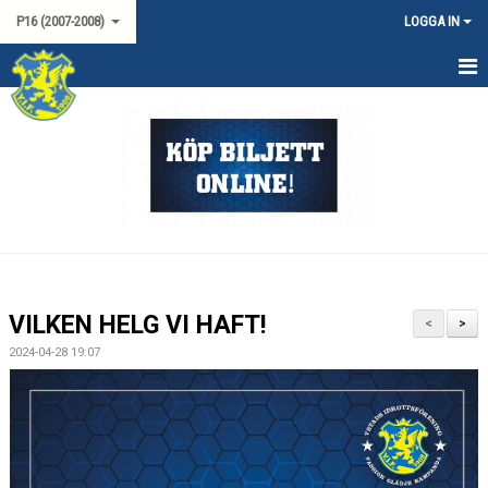
P16 (2007-2008)
LOGGA IN
HEM
NYHETER
KALENDER
TRUPPEN
MATCHER
VILKEN HELG VI HAFT!
<
>
LAGSPONSORER
2024-04-28 19:07
KONTAKT