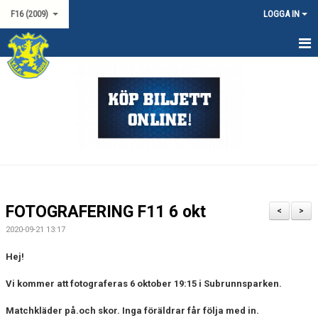
F16 (2009)
LOGGA IN
HEM
NYHETER
KALENDER
MATCHER
TRUPPEN
FOTOGRAFERING F11 6 okt
<
>
DOKUMENT
2020-09-21 13:17
KONTAKT
Hej!
Vi kommer att fotograferas 6 oktober 19:15 i Subrunnsparken.
Matchkläder på.och skor. Inga föräldrar får följa med in.