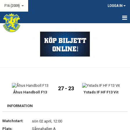
F16 (2009)
LOGGA IN
HEM
NYHETER
KALENDER
MATCHER
TRUPPEN
27 - 23
DOKUMENT
Åhus Handboll F13
Ystads IF HF F13 Vit
KONTAKT
INFORMATION
Matchstart:
sön 02 april, 12:00
Plats:
Sånnahallen A