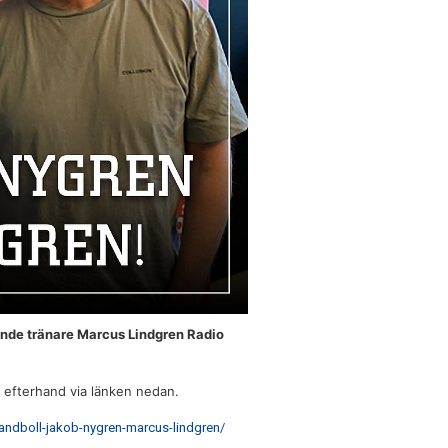
ande tränare Marcus Lindgren Radio
i efterhand via länken nedan.
handboll-jakob-nygren-marcus-lindgren/