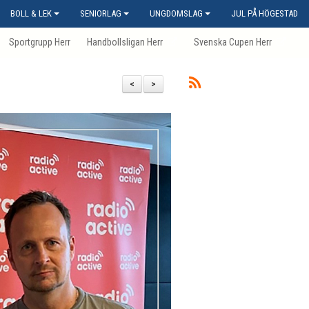
BOLL & LEK
SENIORLAG
UNGDOMSLAG
JUL PÅ HÖGESTAD
Sportgrupp Herr
Handbollsligan Herr
Svenska Cupen Herr
<
>