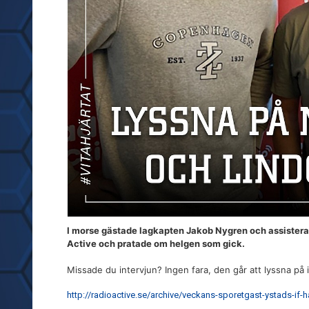
I morse gästade lagkapten Jakob Nygren och assister
Active och pratade om helgen som gick.
Missade du intervjun? Ingen fara, den går att lyssna på 
http://radioactive.se/archive/veckans-sporetgast-ystads-if-