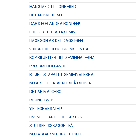
HÄNG MED TILL ÖNNERED.
DET ÄR KVITTERAT!
DAGS FÖR ANDRA RONDEN!
FÖRLUST I FÖRSTA SEMIN.
I MORGON ÄR DET DAGS IGEN!
200 KR FÖR BUSS T/R INKL ENTRÉ.
KÖP BILJETTER TILL SEMIFINALERNA!
PRESSMEDDELANDE.
BILJETTSLÄPP TILL SEMIFINALERNA!
NU ÄR DET DAGS ATT SLÅ I SPIKEN!
DET ÄR MATCHBOLL!
ROUND TWO!
YIF I FÖRARSÄTET!
HVENFELT ÄR REDO – ÄR DU?
SLUTSPELSSKÄGGET PÅ!
NU TAGGAR VI FÖR SLUTSPEL!