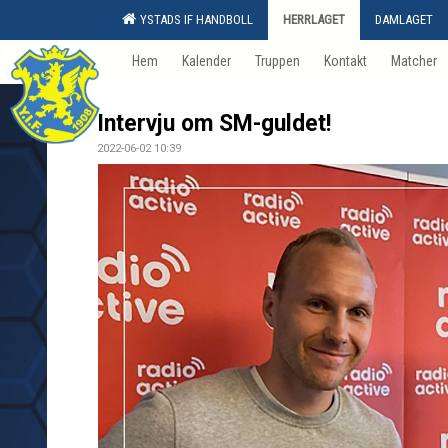
YSTADS IF HANDBOLL
HERRLAGET
DAMLAGET
Hem
Kalender
Truppen
Kontakt
Matcher
Intervju om SM-guldet!
2022-06-02 10:39