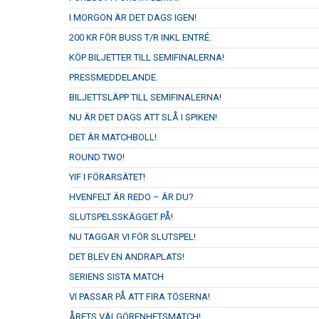
I MORGON ÄR DET DAGS IGEN!
200 KR FÖR BUSS T/R INKL ENTRÉ.
KÖP BILJETTER TILL SEMIFINALERNA!
PRESSMEDDELANDE.
BILJETTSLÄPP TILL SEMIFINALERNA!
NU ÄR DET DAGS ATT SLÅ I SPIKEN!
DET ÄR MATCHBOLL!
ROUND TWO!
YIF I FÖRARSÄTET!
HVENFELT ÄR REDO – ÄR DU?
SLUTSPELSSKÄGGET PÅ!
NU TAGGAR VI FÖR SLUTSPEL!
DET BLEV EN ANDRAPLATS!
SERIENS SISTA MATCH
VI PASSAR PÅ ATT FIRA TÖSERNA!
ÅRETS VÄLGÖRENHETSMATCH!