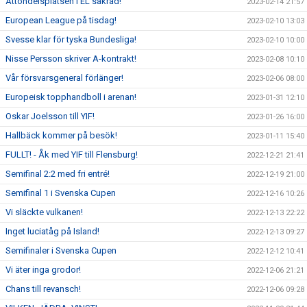
Åttondelsplatsen i EL säkrad!
2023-02-14 21:57
European League på tisdag!
2023-02-10 13:03
Svesse klar för tyska Bundesliga!
2023-02-10 10:00
Nisse Persson skriver A-kontrakt!
2023-02-08 10:10
Vår försvarsgeneral förlänger!
2023-02-06 08:00
Europeisk topphandboll i arenan!
2023-01-31 12:10
Oskar Joelsson till YIF!
2023-01-26 16:00
Hallbäck kommer på besök!
2023-01-11 15:40
FULLT! - Åk med YIF till Flensburg!
2022-12-21 21:41
Semifinal 2:2 med fri entré!
2022-12-19 21:00
Semifinal 1 i Svenska Cupen
2022-12-16 10:26
Vi släckte vulkanen!
2022-12-13 22:22
Inget luciatåg på Island!
2022-12-13 09:27
Semifinaler i Svenska Cupen
2022-12-12 10:41
Vi äter inga grodor!
2022-12-06 21:21
Chans till revansch!
2022-12-06 09:28