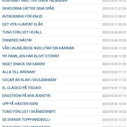
KONTRAKT MED TVÅ UNGA TALANGER!
2023-10-20 14:02
SKADORNA SÄTTER SINA SPÅR.
2023-10-12 21:34
AVTACKNING FÖR KNUD.
2023-10-12 08:51
DET VITA HJÄRTAT SLÅR.
2023-10-11 09:59
TUNG FÖRLUST I KVÄLL.
2023-10-06 20:47
ÖNNERED NÄSTA!
2023-10-06 09:26
VÅR LINJEBJÄSSE AVSLUTAR SIN KARRIÄR.
2023-10-05 11:00
YIF-FAMILJEN HAR BLIVIT STÖRRE!
2023-10-04 12:32
INGET SNACK OM SAKEN!
2023-10-03 21:30
ALLA TILL ARENAN!
2023-10-03 11:17
OSCAR ÄR KLAR I SKOLBÄNKEN!
2023-10-02 17:20
EL CLÁSICO PÅ TISDAG!
2023-10-01 17:56
ENGSTRÖM PÅ NYA ÄVENTYR.
2023-09-29 07:19
UPP PÅ HÄSTEN IGEN!
2023-09-26 13:24
TUNG FÖRLUST I SKÅNEDERBYT.
2023-09-24 18:23
SE SVENSK TOPPHANDBOLL!
2023-09-22 15:22