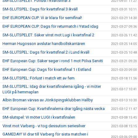
SM-SLUTSPELET: Förlust i kvartsfinal 3
2021-04-01 11:27
SM-SLUTSPEL: Dags för kvartsfinal 3 ikväll
2021-03-31 10:11
EHF EUROPEAN CUP: Vi är klara för semifinal!
2021-03-29 14:30
EHF EUROPEAN CUP: Dags för returmatch i Ystad idag
2021-03-27 09:36
SM-SLUTSPELET: Säker vinst mot Lugi i kvartsfinal 2
2021-03-26 11:42
Herman Hugosson avslutar handbollskarriären
2021-03-25 14:05
SM-SLUTSPEL: Dags för kvartsfinal 2 i Lund ikväll
2021-03-25 10:48
EHF European Cup: Säker seger i rond 1 mot Pölva Serviti
2021-03-21 09:20
EHF European Cup: Dags för kvartsfinal 1 i Estland
2021-03-20 09:00
SM-SLUTSPEL: Förlust i match ett av fem
2021-03-18 11:56
SM-SLUTSPEL: Idag drar kvartsfinalerna igång - vi möter
2021-03-17 10:41
LUGI på hemmaplan
Albin Broman värvas av Jönköpingsklubben Hallby
2021-03-13 10:30
EHF European Cup: Kvartsfinalerna drar igång nästa vecka
2021-03-12 11:47
SM-slutspel: Vi möter LUGI i kvartsfinalen
2021-03-08 15:45
Vinst mot Varberg - vi tog dessutom seriesilver
2021-03-08 15:15
GAMEDAY! Vi drar till Varberg för sista matchen i
2021-03-06 09:00