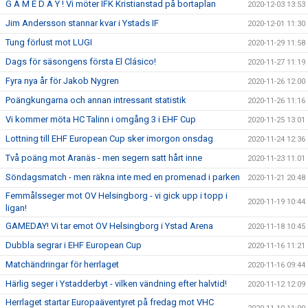
G A M E D A Y ! Vi möter IFK Kristianstad på bortaplan
2020-12-03 13:53
Jim Andersson stannar kvar i Ystads IF
2020-12-01 11:30
Tung förlust mot LUGI
2020-11-29 11:58
Dags för säsongens första El Clásico!
2020-11-27 11:19
Fyra nya år för Jakob Nygren
2020-11-26 12:00
Poängkungarna och annan intressant statistik
2020-11-26 11:16
Vi kommer möta HC Talinn i omgång 3 i EHF Cup
2020-11-25 13:01
Lottning till EHF European Cup sker imorgon onsdag
2020-11-24 12:36
Två poäng mot Aranäs - men segern satt hårt inne
2020-11-23 11:01
Söndagsmatch - men räkna inte med en promenad i parken
2020-11-21 20:48
Femmålsseger mot OV Helsingborg - vi gick upp i topp i
2020-11-19 10:44
ligan!
GAMEDAY! Vi tar emot OV Helsingborg i Ystad Arena
2020-11-18 10:45
Dubbla segrar i EHF European Cup
2020-11-16 11:21
Matchändringar för herrlaget
2020-11-16 09:44
Härlig seger i Ystadderbyt - vilken vändning efter halvtid!
2020-11-12 12:09
Herrlaget startar Europaäventyret på fredag mot VHC