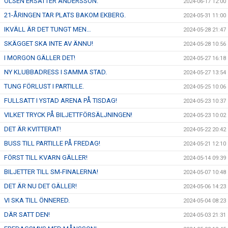
OLSEN ERSÄTTER ANDERSSON.
2024-06-17 12:00
21-ÅRINGEN TAR PLATS BAKOM EKBERG.
2024-05-31 11:00
IKVÄLL ÄR DET TUNGT MEN…
2024-05-28 21:47
SKÄGGET SKA INTE AV ÄNNU!
2024-05-28 10:56
I MORGON GÄLLER DET!
2024-05-27 16:18
NY KLUBBADRESS I SAMMA STAD.
2024-05-27 13:54
TUNG FÖRLUST I PARTILLE.
2024-05-25 10:06
FULLSATT I YSTAD ARENA PÅ TISDAG!
2024-05-23 10:37
VILKET TRYCK PÅ BILJETTFÖRSÄLJNINGEN!
2024-05-23 10:02
DET ÄR KVITTERAT!
2024-05-22 20:42
BUSS TILL PARTILLE PÅ FREDAG!
2024-05-21 12:10
FÖRST TILL KVARN GÄLLER!
2024-05-14 09:39
BILJETTER TILL SM-FINALERNA!
2024-05-07 10:48
DET ÄR NU DET GÄLLER!
2024-05-06 14:23
VI SKA TILL ÖNNERED.
2024-05-04 08:23
DÄR SATT DEN!
2024-05-03 21:31