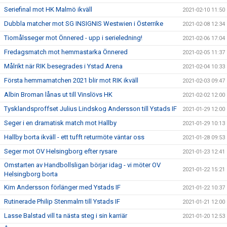
Seriefinal mot HK Malmö ikväll
2021-02-10 11:50
Dubbla matcher mot SG INSIGNIS Westwien i Österrike
2021-02-08 12:34
Tiomålsseger mot Önnered - upp i serieledning!
2021-02-06 17:04
Fredagsmatch mot hemmastarka Önnered
2021-02-05 11:37
Målrikt när RIK besegrades i Ystad Arena
2021-02-04 10:33
Första hemmamatchen 2021 blir mot RIK ikväll
2021-02-03 09:47
Albin Broman lånas ut till Vinslövs HK
2021-02-02 12:00
Tysklandsproffset Julius Lindskog Andersson till Ystads IF
2021-01-29 12:00
Seger i en dramatisk match mot Hallby
2021-01-29 10:13
Hallby borta ikväll - ett tufft returmöte väntar oss
2021-01-28 09:53
Seger mot OV Helsingborg efter rysare
2021-01-23 12:41
Omstarten av Handbollsligan börjar idag - vi möter OV
2021-01-22 15:21
Helsingborg borta
Kim Andersson förlänger med Ystads IF
2021-01-22 10:37
Rutinerade Philip Stenmalm till Ystads IF
2021-01-21 12:00
Lasse Balstad vill ta nästa steg i sin karriär
2021-01-20 12:53