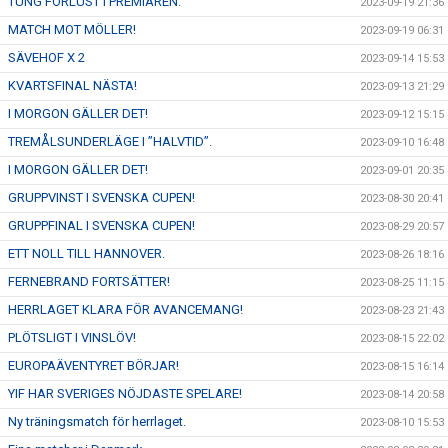
TUNG FÖRLUST I PREMIÄREN.
2023-09-19 21:36
MATCH MOT MÖLLER!
2023-09-19 06:31
SÄVEHOF X 2
2023-09-14 15:53
KVARTSFINAL NÄSTA!
2023-09-13 21:29
I MORGON GÄLLER DET!
2023-09-12 15:15
TREMÅLSUNDERLÄGE I ”HALVTID”.
2023-09-10 16:48
I MORGON GÄLLER DET!
2023-09-01 20:35
GRUPPVINST I SVENSKA CUPEN!
2023-08-30 20:41
GRUPPFINAL I SVENSKA CUPEN!
2023-08-29 20:57
ETT NOLL TILL HANNOVER.
2023-08-26 18:16
FERNEBRAND FORTSÄTTER!
2023-08-25 11:15
HERRLAGET KLARA FÖR AVANCEMANG!
2023-08-23 21:43
PLÖTSLIGT I VINSLÖV!
2023-08-15 22:02
EUROPAÄVENTYRET BÖRJAR!
2023-08-15 16:14
YIF HAR SVERIGES NÖJDASTE SPELARE!
2023-08-14 20:58
Ny träningsmatch för herrlaget.
2023-08-10 15:53