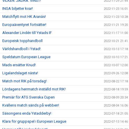
VILKEN. JÄDRA. VINST!
2022-11-29 21:44
INGA biljetter kvar!
2022-11-23 16:01
Matchflytt mot HK Aranäs!
2022-11-23 10:28
Europaäventyret fortsätter!
2022-11-21 19:20
Alexander Lindén till Ystads IF
2022-11-17 11:00
Europeisk topphandboll
2022-10-21 21:41
Världshandboll i Ystad!
2022-10-13 17:18
Speldatum European League
2022-10-10 17:21
Mads ersätter Knud!
2022-10-07 12:00
Ligalandslaget nästa!
2022-09-26 12:08
Match mot RIK på torsdag!
2022-08-22 17:18
Lördagens herrmatch inställd mot RIK!
2022-08-18 19:59
Premiär för ATG Svenska Cupen
2022-08-09 20:34
Kvällens match sänds på webben!
2022-08-04 16:06
Säsongens enda Ystadderby!
2022-07-18 21:05
Klara för gruppspel i European League
2022-07-13 14:46