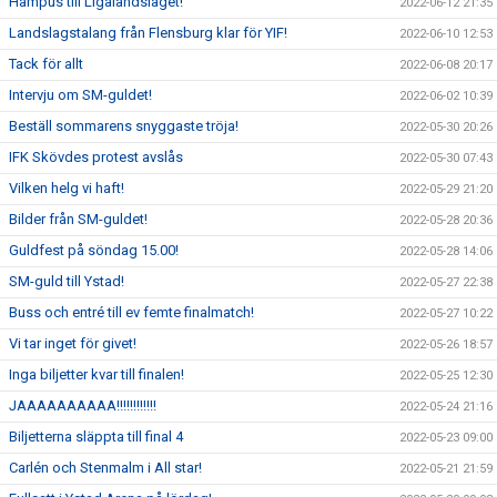
Hampus till Ligalandslaget!
2022-06-12 21:35
Landslagstalang från Flensburg klar för YIF!
2022-06-10 12:53
Tack för allt
2022-06-08 20:17
Intervju om SM-guldet!
2022-06-02 10:39
Beställ sommarens snyggaste tröja!
2022-05-30 20:26
IFK Skövdes protest avslås
2022-05-30 07:43
Vilken helg vi haft!
2022-05-29 21:20
Bilder från SM-guldet!
2022-05-28 20:36
Guldfest på söndag 15.00!
2022-05-28 14:06
SM-guld till Ystad!
2022-05-27 22:38
Buss och entré till ev femte finalmatch!
2022-05-27 10:22
Vi tar inget för givet!
2022-05-26 18:57
Inga biljetter kvar till finalen!
2022-05-25 12:30
JAAAAAAAAAA!!!!!!!!!!!!
2022-05-24 21:16
Biljetterna släppta till final 4
2022-05-23 09:00
Carlén och Stenmalm i All star!
2022-05-21 21:59