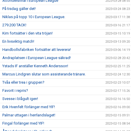
Åttondelsfinal i European League
2023-03-28 08:55
På tisdag gäller det!
2023-03-24 08:23
Niklas på topp 10 i European League.
2023-03-17 11:38
279.200 TACK!
2023-03-16 21:17
Kim fortsätter i den vita tröjan!
2023-03-15 10:19
En livsviktig match!
2023-03-13 09:20
Handbollsfabriken fortsätter att leverera!
2023-03-06 14:19
Andraplatsen i European League säkrad!
2023-02-28 20:42
Ystads IF anställer Kenneth Andersson!
2023-02-25 11:25
Marcus Lindgren slutar som assisterande tränare.
2023-02-24 12:30
Tvåa eller trea i gruppen?
2023-02-23 10:07
Favorit i repris?
2023-02-17 15:26
Svesse i blågult igen!
2023-02-16 16:50
Erik Hvenfelt förlänger med YIF!
2023-02-16 09:00
Palmar uttagen i herrlandslaget!
2023-02-15 09:51
Fingal förlänger med YIF!
2023-02-15 08:54