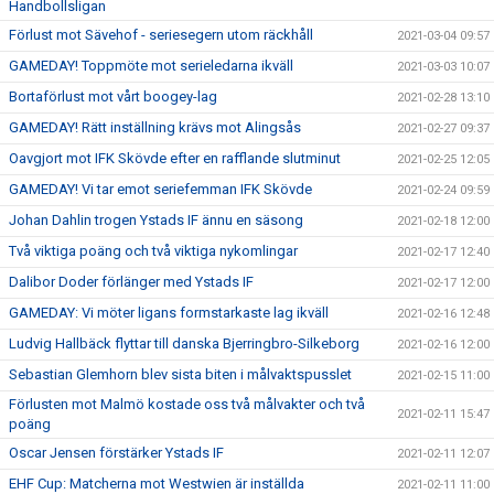
Handbollsligan
Förlust mot Sävehof - seriesegern utom räckhåll
2021-03-04 09:57
GAMEDAY! Toppmöte mot serieledarna ikväll
2021-03-03 10:07
Bortaförlust mot vårt boogey-lag
2021-02-28 13:10
GAMEDAY! Rätt inställning krävs mot Alingsås
2021-02-27 09:37
Oavgjort mot IFK Skövde efter en rafflande slutminut
2021-02-25 12:05
GAMEDAY! Vi tar emot seriefemman IFK Skövde
2021-02-24 09:59
Johan Dahlin trogen Ystads IF ännu en säsong
2021-02-18 12:00
Två viktiga poäng och två viktiga nykomlingar
2021-02-17 12:40
Dalibor Doder förlänger med Ystads IF
2021-02-17 12:00
GAMEDAY: Vi möter ligans formstarkaste lag ikväll
2021-02-16 12:48
Ludvig Hallbäck flyttar till danska Bjerringbro-Silkeborg
2021-02-16 12:00
Sebastian Glemhorn blev sista biten i målvaktspusslet
2021-02-15 11:00
Förlusten mot Malmö kostade oss två målvakter och två
2021-02-11 15:47
poäng
Oscar Jensen förstärker Ystads IF
2021-02-11 12:07
EHF Cup: Matcherna mot Westwien är inställda
2021-02-11 11:00