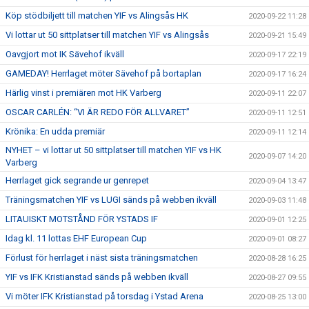
Köp stödbiljett till matchen YIF vs Alingsås HK
2020-09-22 11:28
Vi lottar ut 50 sittplatser till matchen YIF vs Alingsås
2020-09-21 15:49
Oavgjort mot IK Sävehof ikväll
2020-09-17 22:19
GAMEDAY! Herrlaget möter Sävehof på bortaplan
2020-09-17 16:24
Härlig vinst i premiären mot HK Varberg
2020-09-11 22:07
OSCAR CARLÉN: “VI ÄR REDO FÖR ALLVARET”
2020-09-11 12:51
Krönika: En udda premiär
2020-09-11 12:14
NYHET – vi lottar ut 50 sittplatser till matchen YIF vs HK
2020-09-07 14:20
Varberg
Herrlaget gick segrande ur genrepet
2020-09-04 13:47
Träningsmatchen YIF vs LUGI sänds på webben ikväll
2020-09-03 11:48
LITAUISKT MOTSTÅND FÖR YSTADS IF
2020-09-01 12:25
Idag kl. 11 lottas EHF European Cup
2020-09-01 08:27
Förlust för herrlaget i näst sista träningsmatchen
2020-08-28 16:25
YIF vs IFK Kristianstad sänds på webben ikväll
2020-08-27 09:55
Vi möter IFK Kristianstad på torsdag i Ystad Arena
2020-08-25 13:00