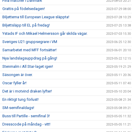
Fina matcher i Danmark
2023-08-03 20:21
Grattis på födelsedagen!
2023-07-29 08:00
Biljetterna till European League släppta!
2023-07-28 10:29
Biljettsläpp till EL på fredag!
2023-07-25 13:38
Ystads IF och Mikael Helmersson går skilda vägar.
2023-07-03 15:30
Sveriges U21 gruppsegrare i VM
2023-06-25 12:30
Samarbetet med MFF fortsätter!
2023-06-01 20:10
Nya landslagsuppdrag på gång!
2023-05-22 12:15
Stenmalm i All Star-laget igen!
2023-05-19 21:29
Säsongen är över.
2023-05-11 20:36
Oscar fyller år!
2023-05-11 07:40
Det är i motvind draken lyfter!
2023-05-10 20:04
En riktigt tung förlust!
2023-05-08 21:34
SM-semifinaldags!
2023-05-08 09:21
Buss till Partille - semifinal 3!
2023-05-05 11:32
Dresscode på måndag - vitt!
2023-05-05 11:21