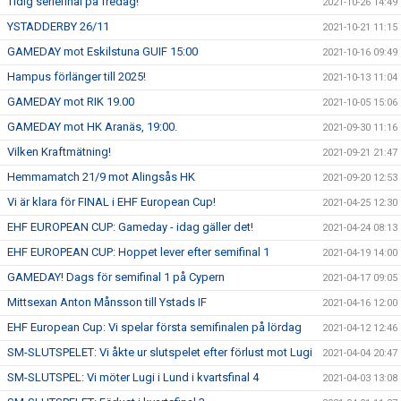
Tidig seriefinal på fredag!
2021-10-26 14:49
YSTADDERBY 26/11
2021-10-21 11:15
GAMEDAY mot Eskilstuna GUIF 15:00
2021-10-16 09:49
Hampus förlänger till 2025!
2021-10-13 11:04
GAMEDAY mot RIK 19.00
2021-10-05 15:06
GAMEDAY mot HK Aranäs, 19:00.
2021-09-30 11:16
Vilken Kraftmätning!
2021-09-21 21:47
Hemmamatch 21/9 mot Alingsås HK
2021-09-20 12:53
Vi är klara för FINAL i EHF European Cup!
2021-04-25 12:30
EHF EUROPEAN CUP: Gameday - idag gäller det!
2021-04-24 08:13
EHF EUROPEAN CUP: Hoppet lever efter semifinal 1
2021-04-19 14:00
GAMEDAY! Dags för semifinal 1 på Cypern
2021-04-17 09:05
Mittsexan Anton Månsson till Ystads IF
2021-04-16 12:00
EHF European Cup: Vi spelar första semifinalen på lördag
2021-04-12 12:46
SM-SLUTSPELET: Vi åkte ur slutspelet efter förlust mot Lugi
2021-04-04 20:47
SM-SLUTSPEL: Vi möter Lugi i Lund i kvartsfinal 4
2021-04-03 13:08