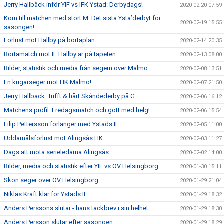
Jerry Hallbäck inför YIF vs IFK Ystad: Derbydags!
2020-02-20 07:59
Kom till matchen med stort M. Det sista Ysta’derbyt för
2020-02-19 15:55
säsongen!
Förlust mot Hallby på bortaplan
2020-02-14 20:35
Bortamatch mot IF Hallby är på tapeten
2020-02-13 08:00
Bilder, statistik och media från segern över Malmö
2020-02-08 13:51
En krigarseger mot HK Malmö!
2020-02-07 21:50
Jerry Hallbäck: Tufft & hårt Skåndederby på G
2020-02-06 16:12
Matchens profil: Fredagsmatch och gött med helg!
2020-02-06 15:54
Filip Pettersson förlänger med Ystads IF
2020-02-05 11:00
Uddamålsförlust mot Alingsås HK
2020-02-03 11:27
Dags att möta serieledarna Alingsås
2020-02-02 14:00
Bilder, media och statistik efter YIF vs OV Helsingborg
2020-01-30 15:11
Skön seger över OV Helsingborg
2020-01-29 21:04
Niklas Kraft klar för Ystads IF
2020-01-29 18:32
Anders Perssons slutar - hans tackbrev i sin helhet
2020-01-29 18:30
Anders Persson slutar efter säsongen
2020-01-29 18:29