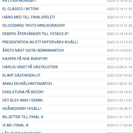
EN LITEN MUNSBIT!
2023-12-18 20:52
EL CLÁSICO I AFTON!
2023-12-18 11:20
HÄNG MED TILL FINALSPELET!
2023-12-15 11:41
ISLOSSNING TROTS MINUSGRADER!
2023-12-14 21:28
EKBERG ÅTERVÄNDER TILL YSTADS IF!
2023-12-14 18:50
PRESENTATION AV ETT NYFÖRVÄRV IKVÄLL!
2023-12-14 13:23
ÅRETS NÄST SISTA HEMMAMATCH!
2023-12-13 09:41
KASPER PÅ NYA ÄVENTYR!
2023-12-12 15:21
HÄRLIG VINST PÅ VÄSTKUSTEN!
2023-12-08 21:14
KLART SÄSONGEN UT.
2023-12-01 09:00
ÄNNU EN MÅLVAKTSMATCH.
2023-11-30 21:33
ESKILSTUNA PÅ BESÖK!
2023-11-29 18:51
DET BLEV AMO I SEMIN.
2023-11-24 13:41
SKÅNEDERBY I KVÄLL!
2023-11-24 08:57
BILJETTER TILL FINAL 4.
2023-11-21 19:11
VI ÄR I FINAL 4!
2023-11-17 20:46