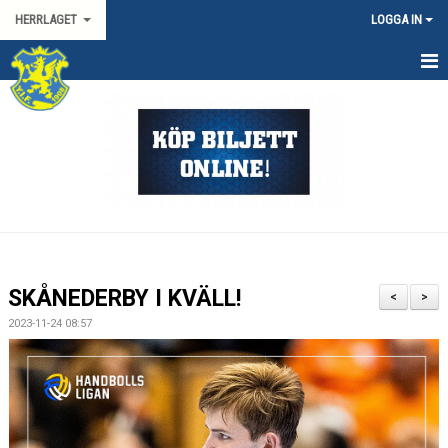
HERRLAGET
LOGGA IN
HEM
KALENDER
TRUPPEN
KONTAKT
MATCHER
SKÅNEDERBY I KVÄLL!
<
>
SPORTGRUPP HERR
2023-11-24 08:57
HANDBOLLSLIGAN HERR
SVENSKA CUPEN HERR