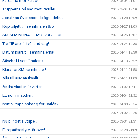
Färöarna mot Ystad!
2023-05-04 21:01
Trupperna på väg mot Partille!
2023-05-04 12:10
Jonathan Svensson i blågul debut!
2023-04-28 15:59
Köp biljett till semifinalen 8/5
2023-04-27 11:03
SM-SEMINFINAL 1 MOT SÄVEHOF!
2023-04-26 10:07
Tre YIF:are till två landslag!
2023-04-24 12:38
Datum klara till semifinalerna!
2023-04-14 12:38
Sävehof i semifinalerna!
2023-04-13 20:52
Klara för SM-semifinaler!
2023-04-11 21:58
Alla till arenan ikväll!
2023-04-11 11:09
Andra vinsten i kvarten!
2023-04-07 16:41
Ett noll i matcher!
2023-04-04 21:32
Nytt slutspelsskägg för Carlén?
2023-04-03 20:54
2023-04-02 20:26
Nu blir det slutspel!
2023-03-31 21:31
Europaäventyret är över!
2023-03-28 21:09