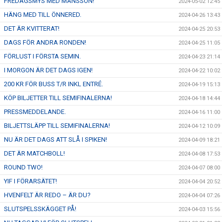
FREDAGSMYS MED MÅNSSON!
2024-05-02 12:45
HÄNG MED TILL ÖNNERED.
2024-04-26 13:43
DET ÄR KVITTERAT!
2024-04-25 20:53
DAGS FÖR ANDRA RONDEN!
2024-04-25 11:05
FÖRLUST I FÖRSTA SEMIN.
2024-04-23 21:14
I MORGON ÄR DET DAGS IGEN!
2024-04-22 10:02
200 KR FÖR BUSS T/R INKL ENTRÉ.
2024-04-19 15:13
KÖP BILJETTER TILL SEMIFINALERNA!
2024-04-18 14:44
PRESSMEDDELANDE.
2024-04-16 11:00
BILJETTSLÄPP TILL SEMIFINALERNA!
2024-04-12 10:09
NU ÄR DET DAGS ATT SLÅ I SPIKEN!
2024-04-09 18:21
DET ÄR MATCHBOLL!
2024-04-08 17:53
ROUND TWO!
2024-04-07 08:00
YIF I FÖRARSÄTET!
2024-04-04 20:52
HVENFELT ÄR REDO – ÄR DU?
2024-04-04 07:26
SLUTSPELSSKÄGGET PÅ!
2024-04-03 15:56