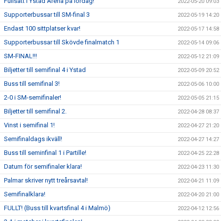
Fullsatt i Ystad Arena på lördag!
2022-05-20 09:03
Supporterbussar till SM-final 3
2022-05-19 14:20
Endast 100 sittplatser kvar!
2022-05-17 14:58
Supporterbussar till Skövde finalmatch 1
2022-05-14 09:06
SM-FINAL!!!
2022-05-12 21:09
Biljetter till semifinal 4 i Ystad
2022-05-09 20:52
Buss till semifinal 3!
2022-05-06 10:00
2-0 i SM-semifinaler!
2022-05-05 21:15
Biljetter till semifinal 2.
2022-04-28 08:37
Vinst i semifinal 1!
2022-04-27 21:20
Semifinaldags ikväll!
2022-04-27 14:27
Buss till seminfinal 1 i Partille!
2022-04-25 22:28
Datum för semifinaler klara!
2022-04-23 11:30
Palmar skriver nytt treårsavtal!
2022-04-21 11:09
Semifinalklara!
2022-04-20 21:00
FULLT! (Buss till kvartsfinal 4 i Malmö)
2022-04-12 12:56