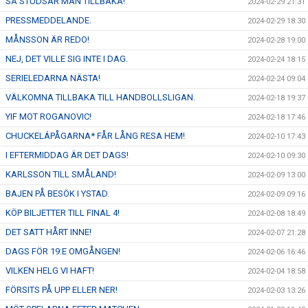
SÅ STUDSAR MAN TILLBAKA!
2024-02-29 21:31
PRESSMEDDELANDE.
2024-02-29 18:30
MÅNSSON ÄR REDO!
2024-02-28 19:00
NEJ, DET VILLE SIG INTE I DAG.
2024-02-24 18:15
SERIELEDARNA NÄSTA!
2024-02-24 09:04
VÄLKOMNA TILLBAKA TILL HANDBOLLSLIGAN.
2024-02-18 19:37
YIF MOT ROGANOVIC!
2024-02-18 17:46
CHUCKELÁPÅGARNA* FÅR LÅNG RESA HEM!
2024-02-10 17:43
I EFTERMIDDAG ÄR DET DAGS!
2024-02-10 09:30
KARLSSON TILL SMÅLAND!
2024-02-09 13:00
BAJEN PÅ BESÖK I YSTAD.
2024-02-09 09:16
KÖP BILJETTER TILL FINAL 4!
2024-02-08 18:49
DET SATT HÅRT INNE!
2024-02-07 21:28
DAGS FÖR 19:E OMGÅNGEN!
2024-02-06 16:46
VILKEN HELG VI HAFT!
2024-02-04 18:58
FÖRSITS PÅ UPP ELLER NER!
2024-02-03 13:26