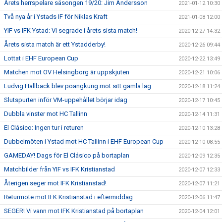
Årets herrspelare säsongen 19/20: Jim Andersson
2021-01-12 10:30
Två nya år i Ystads IF för Niklas Kraft
2021-01-08 12:00
YIF vs IFK Ystad: Vi segrade i årets sista match!
2020-12-27 14:32
Årets sista match är ett Ystadderby!
2020-12-26 09:44
Lottat i EHF European Cup
2020-12-22 13:49
Matchen mot OV Helsingborg är uppskjuten
2020-12-21 10:06
Ludvig Hallbäck blev poängkung mot sitt gamla lag
2020-12-18 11:24
Slutspurten inför VM-uppehållet börjar idag
2020-12-17 10:45
Dubbla vinster mot HC Tallinn
2020-12-14 11:31
El Clásico: Ingen tur i returen
2020-12-10 13:28
Dubbelmöten i Ystad mot HC Tallinn i EHF European Cup
2020-12-10 08:55
GAMEDAY! Dags för El Clásico på bortaplan
2020-12-09 12:35
Matchbilder från YIF vs IFK Kristianstad
2020-12-07 12:33
Återigen seger mot IFK Kristianstad!
2020-12-07 11:21
Returmöte mot IFK Kristianstad i eftermiddag
2020-12-06 11:47
SEGER! Vi vann mot IFK Kristianstad på bortaplan
2020-12-04 12:01