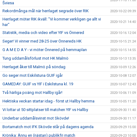
2020-11-10 11:00
Šviesa
Rekordmånga mål när herrlaget segrade över RIK
2020-10-22 09:39
Herrlaget möter RIK ikväll: "Vi kommer verkligen ge allt vi
2020-10-21 14:40
har"
Statistik, media och video efter YIF vs Önnered
2020-10-16 12:04
Seger! Vi vinner med 28-25 över Önnereds HK
2020-10-15 21:24
G A M E D A Y - vi möter Önnered på hemmaplan
2020-10-15 14:55
Tung uddamålsförlust mot HK Malmö
2020-10-13 13:35
Herrlaget åker till Malmö på söndag
2020-10-09 12:26
Go seger mot Eskilstuna GUIF igår
2020-10-08 12:07
GAMEDAY: GUIF vs YIF i Eskilstuna kl. 19
2020-10-07 12:43
Två härliga poäng mot Hallby igår!
2020-10-06 11:09
Hektiska veckan startar idag - först ut Hallby hemma
2020-10-05 11:20
Vi lottar ut 50 sittplatser till matchen YIF vs Hallby
2020-09-30 11:40
Underbar uddamålsvinst mot Skövde!
2020-09-30 11:17
Bortamatch mot IFK Skövde står på dagens agenda
2020-09-29 15:00
Krönika: Ännu en (nästan) publikfri match
2020-09-23 10:00