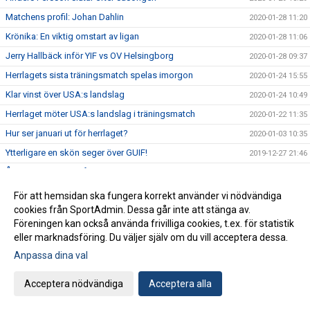
Matchens profil: Johan Dahlin
2020-01-28 11:20
Krönika: En viktig omstart av ligan
2020-01-28 11:06
Jerry Hallbäck inför YIF vs OV Helsingborg
2020-01-28 09:37
Herrlagets sista träningsmatch spelas imorgon
2020-01-24 15:55
Klar vinst över USA:s landslag
2020-01-24 10:49
Herrlaget möter USA:s landslag i träningsmatch
2020-01-22 11:35
Hur ser januari ut för herrlaget?
2020-01-03 10:35
Ytterligare en skön seger över GUIF!
2019-12-27 21:46
Årets sista match på bortaplan mot GUIF idag
2019-12-27 12:12
Mario Lipovac lämnar Ystads IF efter säsongen
2019-12-26 11:00
För att hemsidan ska fungera korrekt använder vi nödvändiga
cookies från SportAdmin. Dessa går inte att stänga av.
Förlust i decenniets sista hemmamatch
2019-12-20 22:14
Föreningen kan också använda frivilliga cookies, t.ex. för statistik
Jerry Hallbäck inför YIF vs IFK Kristianstad
2019-12-19 14:50
eller marknadsföring. Du väljer själv om du vill acceptera dessa.
Matchens profil: Jonathan Svensson
2019-12-19 13:50
Anpassa dina val
Krönika: Decenniets sista himmamatch
2019-12-19 11:57
Acceptera nödvändiga
Acceptera alla
Förlust mot IFK Kristianstad i rond 1
2019-12-17 12:04
Svår bortamatch mot IFK Kristianstad ikväll
2019-12-16 14:07