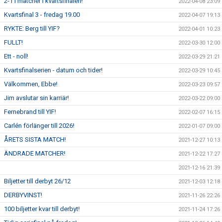
2-1 i matcher i kvartsfinalen!
2022-04-08 23:09
Kvartsfinal 3 - fredag 19.00
2022-04-07 19:13
RYKTE: Berg till YIF?
2022-04-01 10:23
FULLT!
2022-03-30 12:00
Ett - noll!
2022-03-29 21:21
Kvartsfinalserien - datum och tider!
2022-03-29 10:45
Välkommen, Ebbe!
2022-03-23 09:57
Jim avslutar sin karriär!
2022-03-22 09:00
Fernebrand till YIF!
2022-02-07 16:15
Carlén förlänger till 2026!
2022-01-07 09:00
ÅRETS SISTA MATCH!
2021-12-27 10:13
ÄNDRADE MATCHER!
2021-12-22 17:27
2021-12-16 21:39
Biljetter till derbyt 26/12
2021-12-03 12:18
DERBYVINST!
2021-11-26 22:26
100 biljetter kvar till derbyt!
2021-11-24 17:26