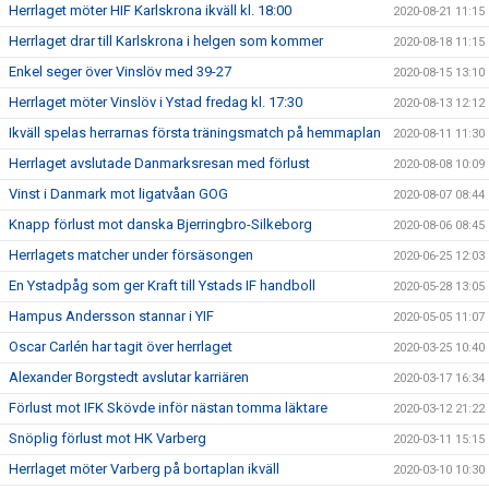
Herrlaget möter HIF Karlskrona ikväll kl. 18:00
2020-08-21 11:15
Herrlaget drar till Karlskrona i helgen som kommer
2020-08-18 11:15
Enkel seger över Vinslöv med 39-27
2020-08-15 13:10
Herrlaget möter Vinslöv i Ystad fredag kl. 17:30
2020-08-13 12:12
Ikväll spelas herrarnas första träningsmatch på hemmaplan
2020-08-11 11:30
Herrlaget avslutade Danmarksresan med förlust
2020-08-08 10:09
Vinst i Danmark mot ligatvåan GOG
2020-08-07 08:44
Knapp förlust mot danska Bjerringbro-Silkeborg
2020-08-06 08:45
Herrlagets matcher under försäsongen
2020-06-25 12:03
En Ystadpåg som ger Kraft till Ystads IF handboll
2020-05-28 13:05
Hampus Andersson stannar i YIF
2020-05-05 11:07
Oscar Carlén har tagit över herrlaget
2020-03-25 10:40
Alexander Borgstedt avslutar karriären
2020-03-17 16:34
Förlust mot IFK Skövde inför nästan tomma läktare
2020-03-12 21:22
Snöplig förlust mot HK Varberg
2020-03-11 15:15
Herrlaget möter Varberg på bortaplan ikväll
2020-03-10 10:30