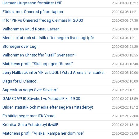
Herman Hugosson fortsätter i YIF
2020-03-09 15:27
Förlust mot Önnered på bortaplan
2020-03-08 11:21
Inför YIF vs Önnered fredag 6:e mars kl. 20:00
2020-03-06 07:30
Välkommen Knud Ronau Larsen!
2020-03-05 13:00
Media, citat och statistik efter segern över Lugi igår
2020-03-04 12:11
Storseger över Lugi!
2020-03-03 21:20
Välkommen Christoffer ”Krall” Svensson!
2020-03-03 18:55
Matchens profil: ”Slut upp igen för oss”
2020-03-03 10:40
Jerry Hallbäck inför YIF vs LUGI: I Ystad Arena är vi starka!
2020-03-03 10:06
Dags för El Clásico!
2020-03-02 10:09
Superskön seger över Sävehof
2020-02-28 10:11
GAMEDAY! IK Sävehof vs Ystads IF kl. 19:00
2020-02-27 13:59
Bilder, statistik och media efter segern i Ystaderbyt
2020-02-22 15:12
En härlig seger mot IFK Ystad!
2020-02-21 22:00
Krönika: Sista Ystaderbyt ikväll!
2020-02-21 13:10
Matchens profil: ”Vi skall kämpa ner dom röe”
2020-02-20 08:00