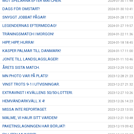
MÖT SPELARNA EFTER MATCHEN.
2024-01-30 11:48
DAGS FÖR OMSTART!
2024-01-30 10:41
SNYGGT JOBBAT PÅGAR!
2024-01-28 17:13
LEGENDERNAS EFTERMIDDAG!
2024-01-27 19:57
TRÄNINGSMATCH I MORGON!
2024-01-22 11:36
HIPP, HIPP, HURRA!
2024-01-18 18:45
KASPER PALMAR TILL DANMARK!
2024-01-17 11:00
JONTE TILL LANDSLAGSLÄGER!
2024-01-11 10:46
ÅRETS SISTA MATCH.
2023-12-29 10:52
MN PHOTO VAR PÅ PLATS!
2023-12-28 21:23
VINST TROTS 9-1 I UTVISNINGAR.
2023-12-27 21:32
EXTRAVINST I KVÄLLENS 50/50-LOTTERI.
2023-12-27 10:26
HEMVÄNDARKVÄLL X 4!
2023-12-26 14:23
MISSA INTE REPORTAGET.
2023-12-23 13:55
MALME, VI HAUR SITT VARDEN!
2023-12-21 10:48
PAKETINSLAGNINGEN HAR BÖRJAT!
2023-12-19 09:42