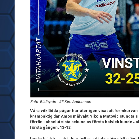
Foto: Bildbyrån - #5 Kim Andersson
Våra vitklädda pågar har åter igen visat att formkurvan 
krampaktig där Amos målvakt Nikola Matovic stundtals gj
förrän i absolut sista sekund av första halvlek kunde Ja
första gången, 13-12.
I andra halvlek var det dock helt annat fokus. Hvenfelt stän