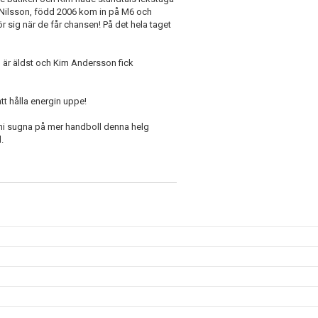
 Nilsson, född 2006 kom in på M6 och
ör sig när de får chansen! På det hela taget
l är äldst och Kim Andersson fick
att hålla energin uppe!
ni sugna på mer handboll denna helg
.