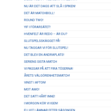
NU ÄR DET DAGS ATT SLÅ I SPIKEN!
DET ÄR MATCHBOLL!
ROUND TWO!
YIF I FÖRARSÄTET!
HVENFELT ÄR REDO – ÄR DU?
SLUTSPELSSKÄGGET PÅ!
NU TAGGAR VI FÖR SLUTSPEL!
DET BLEV EN ANDRAPLATS!
SERIENS SISTA MATCH
VI PASSAR PÅ ATT FIRA TÖSERNA!
ÅRETS VÄLGÖRENHETSMATCH!
VINST I AFTON!
MOT AMO!
DET SATT HÅRT INNE!
I MORGON KÖR VI IGEN!
ELLIOT LÄMNAR EFTER SÄSONGEN.