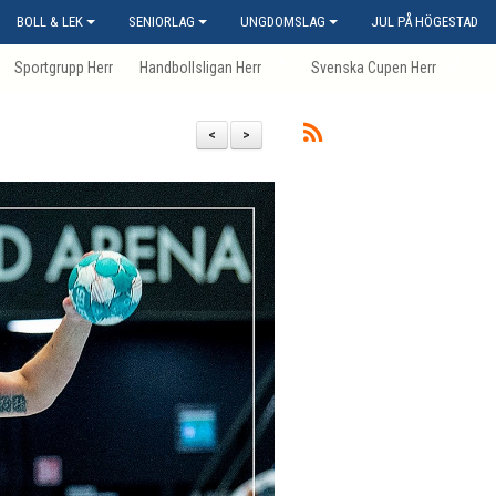
BOLL & LEK
SENIORLAG
UNGDOMSLAG
JUL PÅ HÖGESTAD
Sportgrupp Herr
Handbollsligan Herr
Svenska Cupen Herr
<
>