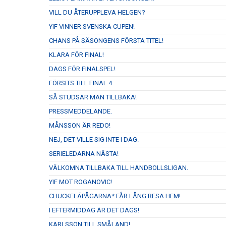
VILL DU ÅTERUPPLEVA HELGEN?
YIF VINNER SVENSKA CUPEN!
CHANS PÅ SÄSONGENS FÖRSTA TITEL!
KLARA FÖR FINAL!
DAGS FÖR FINALSPEL!
FÖRSITS TILL FINAL 4.
SÅ STUDSAR MAN TILLBAKA!
PRESSMEDDELANDE.
MÅNSSON ÄR REDO!
NEJ, DET VILLE SIG INTE I DAG.
SERIELEDARNA NÄSTA!
VÄLKOMNA TILLBAKA TILL HANDBOLLSLIGAN.
YIF MOT ROGANOVIC!
CHUCKELÁPÅGARNA* FÅR LÅNG RESA HEM!
I EFTERMIDDAG ÄR DET DAGS!
KARLSSON TILL SMÅLAND!