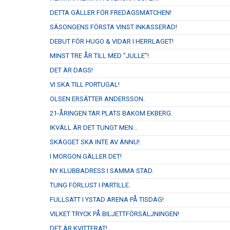
DETTA GÄLLER FÖR FREDAGSMATCHEN!
SÄSONGENS FÖRSTA VINST INKASSERAD!
DEBUT FÖR HUGO & VIDAR I HERRLAGET!
MINST TRE ÅR TILL MED ”JULLE”!
DET ÄR DAGS!
VI SKA TILL PORTUGAL!
OLSEN ERSÄTTER ANDERSSON.
21-ÅRINGEN TAR PLATS BAKOM EKBERG.
IKVÄLL ÄR DET TUNGT MEN…
SKÄGGET SKA INTE AV ÄNNU!
I MORGON GÄLLER DET!
NY KLUBBADRESS I SAMMA STAD.
TUNG FÖRLUST I PARTILLE.
FULLSATT I YSTAD ARENA PÅ TISDAG!
VILKET TRYCK PÅ BILJETTFÖRSÄLJNINGEN!
DET ÄR KVITTERAT!