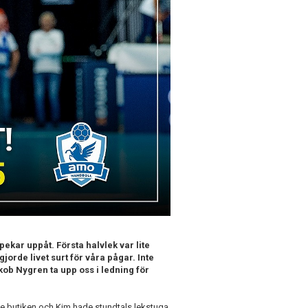
pekar uppåt. Första halvlek var lite
orde livet surt för våra pågar. Inte
kob Nygren ta upp oss i ledning för
gde butiken och Kim hade stundtals lekstuga