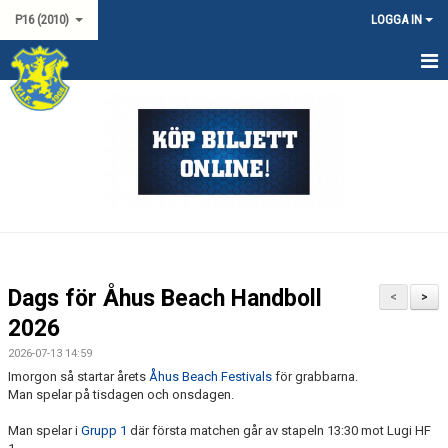
P16 (2010)
LOGGA IN
HEM
NYHETER
KALENDER
TRUPPEN
DOKUMENT
Dags för Åhus Beach Handboll
<
>
KONTAKT
2026
2026-07-13 14:59
MATCHER
Imorgon så startar årets
Åhus Beach Festivals
för grabbarna.
Man spelar på tisdagen och onsdagen.
SERIESPEL P19 SYD
Man spelar i
Grupp 1
där första matchen går av stapeln 13:30 mot Lugi HF
USM P16