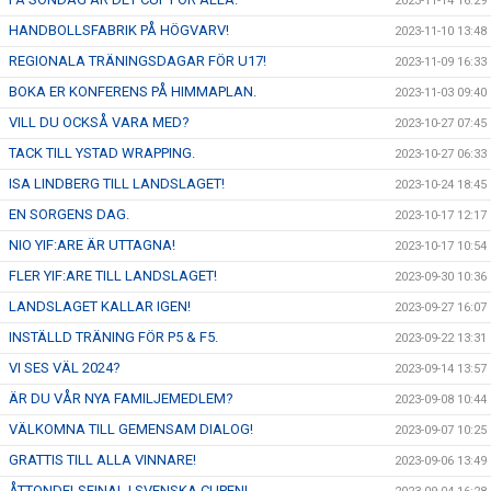
2023-11-14 16:29
HANDBOLLSFABRIK PÅ HÖGVARV!
2023-11-10 13:48
REGIONALA TRÄNINGSDAGAR FÖR U17!
2023-11-09 16:33
BOKA ER KONFERENS PÅ HIMMAPLAN.
2023-11-03 09:40
VILL DU OCKSÅ VARA MED?
2023-10-27 07:45
TACK TILL YSTAD WRAPPING.
2023-10-27 06:33
ISA LINDBERG TILL LANDSLAGET!
2023-10-24 18:45
EN SORGENS DAG.
2023-10-17 12:17
NIO YIF:ARE ÄR UTTAGNA!
2023-10-17 10:54
FLER YIF:ARE TILL LANDSLAGET!
2023-09-30 10:36
LANDSLAGET KALLAR IGEN!
2023-09-27 16:07
INSTÄLLD TRÄNING FÖR P5 & F5.
2023-09-22 13:31
VI SES VÄL 2024?
2023-09-14 13:57
ÄR DU VÅR NYA FAMILJEMEDLEM?
2023-09-08 10:44
VÄLKOMNA TILL GEMENSAM DIALOG!
2023-09-07 10:25
GRATTIS TILL ALLA VINNARE!
2023-09-06 13:49
ÅTTONDELSFINAL I SVENSKA CUPEN!