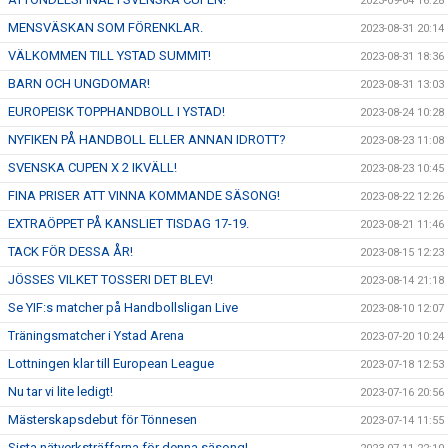
2023-09-04 16:28
MENSVÄSKAN SOM FÖRENKLAR.
2023-08-31 20:14
VÄLKOMMEN TILL YSTAD SUMMIT!
2023-08-31 18:36
BARN OCH UNGDOMAR!
2023-08-31 13:03
EUROPEISK TOPPHANDBOLL I YSTAD!
2023-08-24 10:28
NYFIKEN PÅ HANDBOLL ELLER ANNAN IDROTT?
2023-08-23 11:08
SVENSKA CUPEN X 2 IKVÄLL!
2023-08-23 10:45
FINA PRISER ATT VINNA KOMMANDE SÄSONG!
2023-08-22 12:26
EXTRAÖPPET PÅ KANSLIET TISDAG 17-19.
2023-08-21 11:46
TACK FÖR DESSA ÅR!
2023-08-15 12:23
JÖSSES VILKET TOSSERI DET BLEV!
2023-08-14 21:18
Se YIF:s matcher på Handbollsligan Live
2023-08-10 12:07
Träningsmatcher i Ystad Arena
2023-07-20 10:24
Lottningen klar till European League
2023-07-18 12:53
Nu tar vi lite ledigt!
2023-07-16 20:56
Mästerskapsdebut för Tönnesen
2023-07-14 11:55
Sista nätverksträffarna för denna säsong!