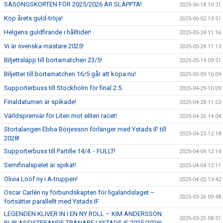
SÄSONGSKORTEN FÖR 2025/2026 ÄR SLÄPPTA!
2025-06-18 10:21
Köp årets guld-tröja!
2025-06-02 13:51
Helgens guldfirande i hålltider!
2025-05-24 11:16
Vi är svenska mästare 2025!
2025-05-24 11:13
Biljettsläpp till bortamatchen 23/5!
2025-05-19 09:51
Biljetter till bortamatchen 16/5 går att köpa nu!
2025-05-09 10:09
Supporterbuss till Stockholm för final 2:5.
2025-04-29 10:09
Finaldatumen är spikade!
2025-04-28 11:53
Världspremiär för Liten mot eliten racet!
2025-04-26 14:04
Stortalangen Ebba Börjesson förlänger med Ystads IF till
2025-04-23 12:18
2028!
Supporterbuss till Partille 14/4. - FULLT!
2025-04-04 12:14
Semifinalspelet är spikat!
2025-04-04 12:11
Olivia Lööf ny i A-truppen!
2025-04-02 13:42
Oscar Carlén ny förbundskapten för ligalandslaget –
2025-03-26 09:48
fortsätter parallellt med Ystads IF
LEGENDEN KLIVER IN I EN NY ROLL – KIM ANDERSSON
2025-03-25 08:51
BLIR ASSISTERANDE TRÄNARE I YSTADS IF 2025/2026!