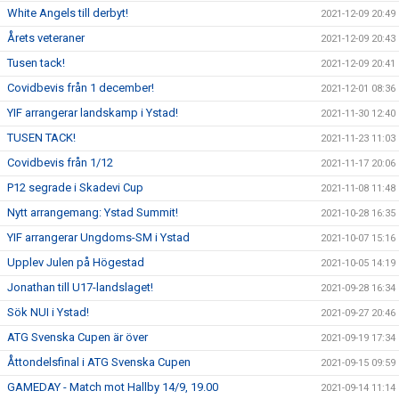
White Angels till derbyt!
2021-12-09 20:49
Årets veteraner
2021-12-09 20:43
Tusen tack!
2021-12-09 20:41
Covidbevis från 1 december!
2021-12-01 08:36
YIF arrangerar landskamp i Ystad!
2021-11-30 12:40
TUSEN TACK!
2021-11-23 11:03
Covidbevis från 1/12
2021-11-17 20:06
P12 segrade i Skadevi Cup
2021-11-08 11:48
Nytt arrangemang: Ystad Summit!
2021-10-28 16:35
YIF arrangerar Ungdoms-SM i Ystad
2021-10-07 15:16
Upplev Julen på Högestad
2021-10-05 14:19
Jonathan till U17-landslaget!
2021-09-28 16:34
Sök NUI i Ystad!
2021-09-27 20:46
ATG Svenska Cupen är över
2021-09-19 17:34
Åttondelsfinal i ATG Svenska Cupen
2021-09-15 09:59
GAMEDAY - Match mot Hallby 14/9, 19.00
2021-09-14 11:14