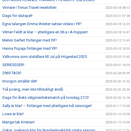
Vinnare i Trinus Travel reselotteri
2025-03-24 08:13
Dags för slutspel!
2025-03-21 07:58
Egna talangen Emma Wester satsar vidare i YIF!
2025-03-18 16:53
Vilmer Feldt är klar – ytterligare en 06:a i A-truppen!
2025-03-18 16:47
Melvin Seifert förlänger med YIF!
2025-03-12 15:49
Hanna Popaja förlänger med YIF!
2025-03-10 18:55
Välkomna som utställare till Jul på Högestad 2025
2025-03-03 15:45
SERIESEGER!
2025-03-01 18:59
2969 TACK!
2025-02-28 09:09
Imorgon smäller det!
2025-02-26 16:22
Två poäng, men inte tillräckligt ändå.
2025-02-25 20:36
Dags för årets välgörenhetsmatch på torsdag 27/2!
2025-02-25 16:18
Sally är klar! – förlänger med ytterligare två säsonger!
2025-01-17 10:00
Lowe är klar!
2025-01-16 10:00
Mange tak Kristian!
2025-01-15 10:00
Oskar Joelsson klar för Bundesligaklubb nästa säsong.
2025-01-07 17:05