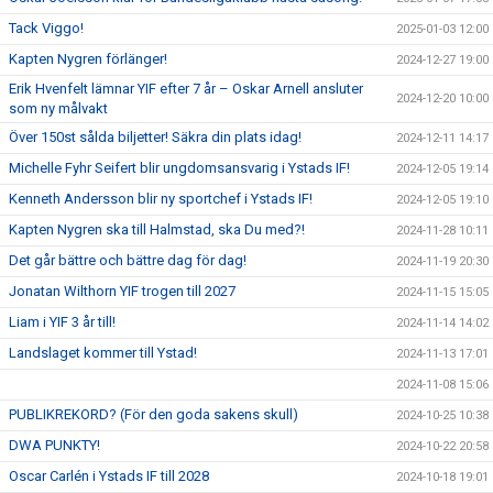
Tack Viggo!
2025-01-03 12:00
Kapten Nygren förlänger!
2024-12-27 19:00
Erik Hvenfelt lämnar YIF efter 7 år – Oskar Arnell ansluter
2024-12-20 10:00
som ny målvakt
Över 150st sålda biljetter! Säkra din plats idag!
2024-12-11 14:17
Michelle Fyhr Seifert blir ungdomsansvarig i Ystads IF!
2024-12-05 19:14
Kenneth Andersson blir ny sportchef i Ystads IF!
2024-12-05 19:10
Kapten Nygren ska till Halmstad, ska Du med?!
2024-11-28 10:11
Det går bättre och bättre dag för dag!
2024-11-19 20:30
Jonatan Wilthorn YIF trogen till 2027
2024-11-15 15:05
Liam i YIF 3 år till!
2024-11-14 14:02
Landslaget kommer till Ystad!
2024-11-13 17:01
2024-11-08 15:06
PUBLIKREKORD? (För den goda sakens skull)
2024-10-25 10:38
DWA PUNKTY!
2024-10-22 20:58
Oscar Carlén i Ystads IF till 2028
2024-10-18 19:01