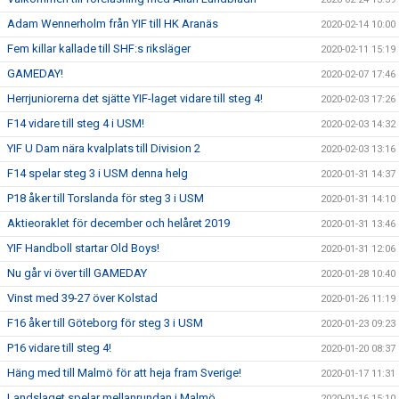
Adam Wennerholm från YIF till HK Aranäs
2020-02-14 10:00
Fem killar kallade till SHF:s riksläger
2020-02-11 15:19
GAMEDAY!
2020-02-07 17:46
Herrjuniorerna det sjätte YIF-laget vidare till steg 4!
2020-02-03 17:26
F14 vidare till steg 4 i USM!
2020-02-03 14:32
YIF U Dam nära kvalplats till Division 2
2020-02-03 13:16
F14 spelar steg 3 i USM denna helg
2020-01-31 14:37
P18 åker till Torslanda för steg 3 i USM
2020-01-31 14:10
Aktieoraklet för december och helåret 2019
2020-01-31 13:46
YIF Handboll startar Old Boys!
2020-01-31 12:06
Nu går vi över till GAMEDAY
2020-01-28 10:40
Vinst med 39-27 över Kolstad
2020-01-26 11:19
F16 åker till Göteborg för steg 3 i USM
2020-01-23 09:23
P16 vidare till steg 4!
2020-01-20 08:37
Häng med till Malmö för att heja fram Sverige!
2020-01-17 11:31
Landslaget spelar mellanrundan i Malmö
2020-01-16 15:10