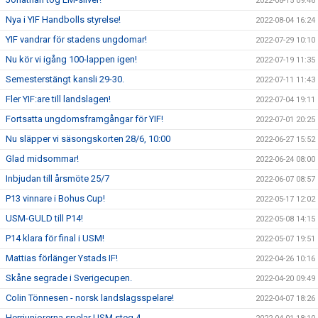
2022-08-15 09:46
Nya i YIF Handbolls styrelse!
2022-08-04 16:24
YIF vandrar för stadens ungdomar!
2022-07-29 10:10
Nu kör vi igång 100-lappen igen!
2022-07-19 11:35
Semesterstängt kansli 29-30.
2022-07-11 11:43
Fler YIF:are till landslagen!
2022-07-04 19:11
Fortsatta ungdomsframgångar för YIF!
2022-07-01 20:25
Nu släpper vi säsongskorten 28/6, 10:00
2022-06-27 15:52
Glad midsommar!
2022-06-24 08:00
Inbjudan till årsmöte 25/7
2022-06-07 08:57
P13 vinnare i Bohus Cup!
2022-05-17 12:02
USM-GULD till P14!
2022-05-08 14:15
P14 klara för final i USM!
2022-05-07 19:51
Mattias förlänger Ystads IF!
2022-04-26 10:16
Skåne segrade i Sverigecupen.
2022-04-20 09:49
Colin Tönnesen - norsk landslagsspelare!
2022-04-07 18:26
Herrjuniorerna spelar USM steg 4