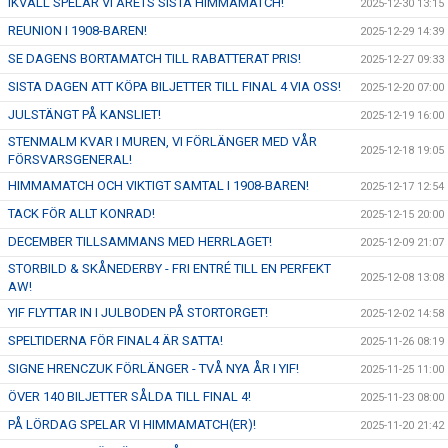
IKVÄLL SPELAR VI ÅRETS SISTA HIMMAMATCH!
2025-12-30 13:15
REUNION I 1908-BAREN!
2025-12-29 14:39
SE DAGENS BORTAMATCH TILL RABATTERAT PRIS!
2025-12-27 09:33
SISTA DAGEN ATT KÖPA BILJETTER TILL FINAL 4 VIA OSS!
2025-12-20 07:00
JULSTÄNGT PÅ KANSLIET!
2025-12-19 16:00
STENMALM KVAR I MUREN, VI FÖRLÄNGER MED VÅR
2025-12-18 19:05
FÖRSVARSGENERAL!
HIMMAMATCH OCH VIKTIGT SAMTAL I 1908-BAREN!
2025-12-17 12:54
TACK FÖR ALLT KONRAD!
2025-12-15 20:00
DECEMBER TILLSAMMANS MED HERRLAGET!
2025-12-09 21:07
STORBILD & SKÅNEDERBY - FRI ENTRÉ TILL EN PERFEKT
2025-12-08 13:08
AW!
YIF FLYTTAR IN I JULBODEN PÅ STORTORGET!
2025-12-02 14:58
SPELTIDERNA FÖR FINAL4 ÄR SATTA!
2025-11-26 08:19
SIGNE HRENCZUK FÖRLÄNGER - TVÅ NYA ÅR I YIF!
2025-11-25 11:00
ÖVER 140 BILJETTER SÅLDA TILL FINAL 4!
2025-11-23 08:00
PÅ LÖRDAG SPELAR VI HIMMAMATCH(ER)!
2025-11-20 21:42