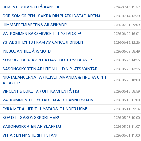
SEMESTERSTÄNGT PÅ KANSLIET
2026-07-16 11:57
GÖR SOM GRIPEN - SÄKRA DIN PLATS I YSTAD ARENA!
2026-07-14 13:39
HIMMAPREMIÄRERNA ÄR SPIKADE!
2026-07-01 09:09
VÄLKOMMEN KAKSERVICE TILL YSTADS IF!
2026-06-29 16:01
YSTADS IF LYFTS FRAM AV CANCERFONDEN
2026-06-12 12:26
INBJUDAN TILL ÅRSMÖTE!
2026-06-09 08:49
KOM OCH BÖRJA SPELA HANDBOLL I YSTADS IF!
2026-05-28 14:55
SÄSONGSKORTEN ÄR UTE NU – DIN PLATS VÄNTAR
2026-05-26 13:25
NIU-TALANGERNA TAR KLIVET, AMANDA & TINDRA UPP I
2026-05-20 18:00
A-LAGET!
VINCENT & LOKE TAR UPP KAMPEN PÅ H6!
2026-05-18 08:59
VÄLKOMMEN TILL YSTAD - AGNES LANNERMALM!
2026-05-13 11:00
FYRA MEDALJER TILL YSTADS IF UNDER USM!
2026-05-11 09:14
KÖP DITT SÄSONGSKORT HÄR!
2026-05-08 10:00
SÄSONGSKORTEN ÄR SLÄPPTA!
2026-05-03 11:07
VI HAR EN NY SHERIFF I STAN!
2026-05-01 11:00