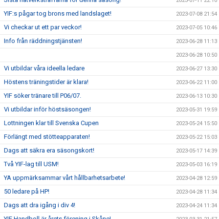
2023-07-11 22:10
YIF:s pågar tog brons med landslaget!
2023-07-08 21:54
Vi checkar ut ett par veckor!
2023-07-05 10:46
Info från räddningstjänsten!
2023-06-28 11:13
2023-06-28 10:50
Vi utbildar våra ideella ledare
2023-06-27 13:30
Höstens träningstider är klara!
2023-06-22 11:00
YIF söker tränare till P06/07.
2023-06-13 10:30
Vi utbildar inför höstsäsongen!
2023-05-31 19:59
Lottningen klar till Svenska Cupen
2023-05-24 15:50
Förlängt med stötteapparaten!
2023-05-22 15:03
Dags att säkra era säsongskort!
2023-05-17 14:39
Två YIF-lag till USM!
2023-05-03 16:19
YA uppmärksammar vårt hållbarhetsarbete!
2023-04-28 12:59
50 ledare på HP!
2023-04-28 11:34
Dags att dra igång i div 4!
2023-04-24 11:34
YIF Handboll är årets förening i Skåne!