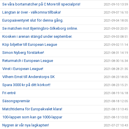
Se våra bortamatcher på C More till specialpris!
2021-09-10 13:59
Längtan är över - välkomna tillbaka!
2021-09-07 16:10
Europaäventyret slut för denna gång.
2021-09-04 18:05
Se matchen mot Bjerringbro-Silkeborg online.
2021-09-03 20:01
Kiosken i arenan stängd under september.
2021-09-03 08:51
Köp biljetter till European League
2021-09-02 11:14
Simon Nyberg förstärker!
2021-08-31 14:19
Returmatch i European League
2021-08-30 16:34
Vinst i European League!
2021-08-28 21:35
Vilhem Ernst till Anderstorps SK
2021-08-23 18:05
Spara 3000 kr på ditt körkort!
2021-08-23 15:21
Fri entré
2021-08-19 16:18
Säsongspremiär
2021-08-18 12:05
Matchtiderna för Europakvalet klara!
2021-08-13 13:45
100-lappen som kan ge 1000-lappar
2021-08-13 13:02
Nygren är vår nya lagkapten!
2021-07-27 10:43