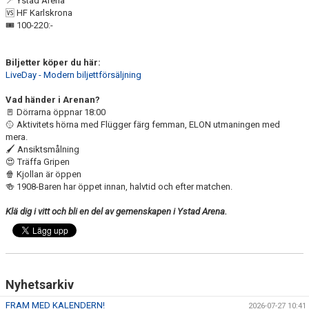
📍 Ystad Arena
YIF:S NOSTALGOTEK
🆚 HF Karlskrona
🎟️ 100-220:-
MEDLEMSKAP
Biljetter köper du här:
LiveDay - Modern biljettförsäljning
Vad händer i Arenan?
🚪 Dörrarna öppnar 18:00
🥎 Aktivitets hörna med Flügger färg femman, ELON utmaningen med
mera.
🖌️ Ansiktsmålning
😍 Träffa Gripen
🍿 Kjollan är öppen
🍻 1908-Baren har öppet innan, halvtid och efter matchen.
Klä dig i vitt och bli en del av gemenskapen i Ystad Arena.
Nyhetsarkiv
FRAM MED KALENDERN!
2026-07-27 10:41