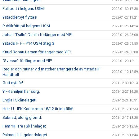
2022-02-03 08:24
Full pott i helgens USM!
2022-01-30 17:38
Ystadderbyt flyttas!
2022-01-27 11:21
Publikfritt på helgens USM
2022-01-26 14:24
Johan ”Dalle” Dahlin förlänger med YIF!
2022-01-26 08:00
Ystads IF HF P14 USM Steg 3
2022-01-25 09:55
Knud Ronau Larsen förlänger med YIF!
2022-01-24 08:00
"Svesse" förlänger med YIF!
2022-01-20 12:11
Regler och rutiner vid matcher arrangerade av Ystads IF
2022-01-12 12:59
Handboll.
Gott nytt år!
2021-12-30 10:13
YIF-familjen har sorg.
2021-12-27 16:28
Engla i Skånelaget!
2021-12-21 10:31
Herr-U - IFK Karlskrona 18/12 är inställd!
2021-12-17 15:33
Saknad, aldrig glömd.
2021-12-17 13:38
Fem YIF:are i Skånelaget
2021-12-16 12:56
Palmar till Ligalandslaget
2021-12-15 11:44