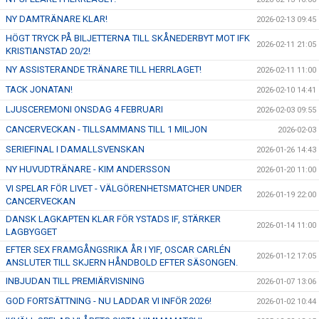
NY DAMTRÄNARE KLAR!
2026-02-13 09:45
HÖGT TRYCK PÅ BILJETTERNA TILL SKÅNEDERBYT MOT IFK
2026-02-11 21:05
KRISTIANSTAD 20/2!
NY ASSISTERANDE TRÄNARE TILL HERRLAGET!
2026-02-11 11:00
TACK JONATAN!
2026-02-10 14:41
LJUSCEREMONI ONSDAG 4 FEBRUARI
2026-02-03 09:55
CANCERVECKAN - TILLSAMMANS TILL 1 MILJON
2026-02-03
SERIEFINAL I DAMALLSVENSKAN
2026-01-26 14:43
NY HUVUDTRÄNARE - KIM ANDERSSON
2026-01-20 11:00
VI SPELAR FÖR LIVET - VÄLGÖRENHETSMATCHER UNDER
2026-01-19 22:00
CANCERVECKAN
DANSK LAGKAPTEN KLAR FÖR YSTADS IF, STÄRKER
2026-01-14 11:00
LAGBYGGET
EFTER SEX FRAMGÅNGSRIKA ÅR I YIF, OSCAR CARLÉN
2026-01-12 17:05
ANSLUTER TILL SKJERN HÅNDBOLD EFTER SÄSONGEN.
INBJUDAN TILL PREMIÄRVISNING
2026-01-07 13:06
GOD FORTSÄTTNING - NU LADDAR VI INFÖR 2026!
2026-01-02 10:44