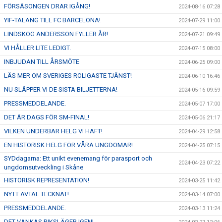
FÖRSÄSONGEN DRAR IGÅNG!
2024-08-16 07:28
YIF-TALANG TILL FC BARCELONA!
2024-07-29 11:00
LINDSKOG ANDERSSON FYLLER ÅR!
2024-07-21 09:49
VI HÅLLER LITE LEDIGT.
2024-07-15 08:00
INBJUDAN TILL ÅRSMÖTE
2024-06-25 09:00
LÄS MER OM SVERIGES ROLIGASTE TJÄNST!
2024-06-10 16:46
NU SLÄPPER VI DE SISTA BILJETTERNA!
2024-05-16 09:59
PRESSMEDDELANDE.
2024-05-07 17:00
DET ÄR DAGS FÖR SM-FINAL!
2024-05-06 21:17
VILKEN UNDERBAR HELG VI HAFT!
2024-04-29 12:58
EN HISTORISK HELG FÖR VÅRA UNGDOMAR!
2024-04-25 07:15
SYDdagarna: Ett unikt evenemang för parasport och
2024-04-23 07:22
ungdomsutveckling i Skåne
HISTORISK REPRESENTATION!
2024-03-25 11:42
NYTT AVTAL TECKNAT!
2024-03-14 07:00
PRESSMEDDELANDE.
2024-03-13 11:24
DET VANKAS RIKSLÄGER IGEN!