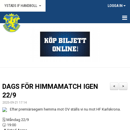
YSTADS IF HANDBOLL
LOGGA IN
HEM
OM KLUBBEN
KONTAKT
BILJETTER/SÄSONGSKORT
PARTNERS
DAGS FÖR HIMMAMATCH IGEN
<
>
MATCHER
22/9
2025-09-21 17:14
HYRA HIMMAPLAN
Efter premiärsegern hemma mot OV ställs vi nu mot HF Karlskrona.
ÖVRIGT
🗓️ Måndag 22/9
🕠 19:00