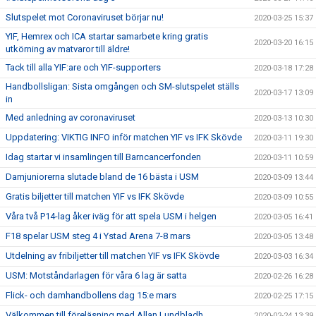
Slutspelet mot Coronaviruset börjar nu!
2020-03-25 15:37
YIF, Hemrex och ICA startar samarbete kring gratis
2020-03-20 16:15
utkörning av matvaror till äldre!
Tack till alla YIF:are och YIF-supporters
2020-03-18 17:28
Handbollsligan: Sista omgången och SM-slutspelet ställs
2020-03-17 13:09
in
Med anledning av coronaviruset
2020-03-13 10:30
Uppdatering: VIKTIG INFO inför matchen YIF vs IFK Skövde
2020-03-11 19:30
Idag startar vi insamlingen till Barncancerfonden
2020-03-11 10:59
Damjuniorerna slutade bland de 16 bästa i USM
2020-03-09 13:44
Gratis biljetter till matchen YIF vs IFK Skövde
2020-03-09 10:55
Våra två P14-lag åker iväg för att spela USM i helgen
2020-03-05 16:41
F18 spelar USM steg 4 i Ystad Arena 7-8 mars
2020-03-05 13:48
Utdelning av fribiljetter till matchen YIF vs IFK Skövde
2020-03-03 16:34
USM: Motståndarlagen för våra 6 lag är satta
2020-02-26 16:28
Flick- och damhandbollens dag 15:e mars
2020-02-25 17:15
Välkommen till föreläsning med Allan Lundbladh
2020-02-24 13:39