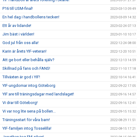
2023-03-31 21:57
P16 till USM-final!
2023-03-13 09:49
En hel dag i handbollens tecken!
2023-03-09 14:32
Ett år av lidande!
2023-02-24 07:13
Jim bäst i världen!
2023-01-10 10:17
God jul från oss alla!
2022-12-24 08:00
Karin är årets YIF-veteran!
2022-12-20 10:51
Att ge bort eller behålla själv?
2022-12-13 14:59
Skillnad på fans och FANS!
2022-11-10 17:18
Tillväxten är god i YIF!
2022-10-14 16:41
YIF-ungdomar intog Göteborg
2022-09-22 17:05
YIF:are till träningsdagar med landslaget!
2022-09-16 14:57
Vi drar till Göteborg!
2022-09-16 12:41
Vi var nog lite sena på bollen...
2022-09-15 15:32
Träningsstart för våra barn!
2022-08-29 11:51
YIF-familjen intog Tosselilla!
2022-08-15 17:21
Jonathan tog EM-silver!