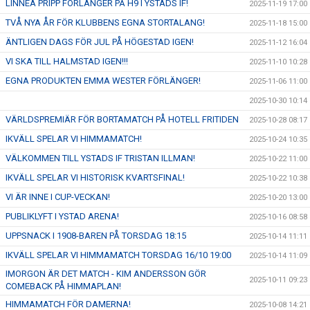
LINNEA PRIPP FÖRLÄNGER PÅ H9 I YSTADS IF!
2025-11-19 17:00
TVÅ NYA ÅR FÖR KLUBBENS EGNA STORTALANG!
2025-11-18 15:00
ÄNTLIGEN DAGS FÖR JUL PÅ HÖGESTAD IGEN!
2025-11-12 16:04
VI SKA TILL HALMSTAD IGEN!!!
2025-11-10 10:28
EGNA PRODUKTEN EMMA WESTER FÖRLÄNGER!
2025-11-06 11:00
2025-10-30 10:14
VÄRLDSPREMIÄR FÖR BORTAMATCH PÅ HOTELL FRITIDEN
2025-10-28 08:17
IKVÄLL SPELAR VI HIMMAMATCH!
2025-10-24 10:35
VÄLKOMMEN TILL YSTADS IF TRISTAN ILLMAN!
2025-10-22 11:00
IKVÄLL SPELAR VI HISTORISK KVARTSFINAL!
2025-10-22 10:38
VI ÄR INNE I CUP-VECKAN!
2025-10-20 13:00
PUBLIKLYFT I YSTAD ARENA!
2025-10-16 08:58
UPPSNACK I 1908-BAREN PÅ TORSDAG 18:15
2025-10-14 11:11
IKVÄLL SPELAR VI HIMMAMATCH TORSDAG 16/10 19:00
2025-10-14 11:09
IMORGON ÄR DET MATCH - KIM ANDERSSON GÖR
2025-10-11 09:23
COMEBACK PÅ HIMMAPLAN!
HIMMAMATCH FÖR DAMERNA!
2025-10-08 14:21