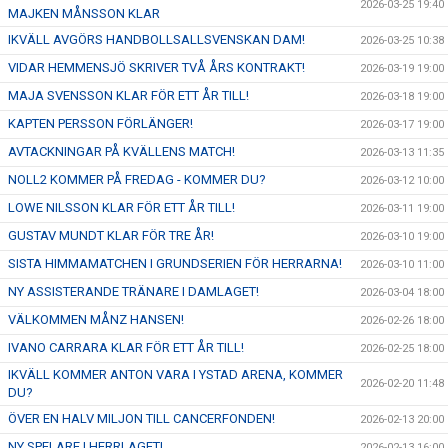
2026-03-25 19:40
MAJKEN MÅNSSON KLAR
IKVÄLL AVGÖRS HANDBOLLSALLSVENSKAN DAM!
2026-03-25 10:38
VIDAR HEMMENSJÖ SKRIVER TVÅ ÅRS KONTRAKT!
2026-03-19 19:00
MAJA SVENSSON KLAR FÖR ETT ÅR TILL!
2026-03-18 19:00
KAPTEN PERSSON FÖRLÄNGER!
2026-03-17 19:00
AVTACKNINGAR PÅ KVÄLLENS MATCH!
2026-03-13 11:35
NOLL2 KOMMER PÅ FREDAG - KOMMER DU?
2026-03-12 10:00
LOWE NILSSON KLAR FÖR ETT ÅR TILL!
2026-03-11 19:00
GUSTAV MUNDT KLAR FÖR TRE ÅR!
2026-03-10 19:00
SISTA HIMMAMATCHEN I GRUNDSERIEN FÖR HERRARNA!
2026-03-10 11:00
NY ASSISTERANDE TRÄNARE I DAMLAGET!
2026-03-04 18:00
VÄLKOMMEN MÅNZ HANSEN!
2026-02-26 18:00
IVANO CARRARA KLAR FÖR ETT ÅR TILL!
2026-02-25 18:00
IKVÄLL KOMMER ANTON VARA I YSTAD ARENA, KOMMER
2026-02-20 11:48
DU?
ÖVER EN HALV MILJON TILL CANCERFONDEN!
2026-02-13 20:00
NY SPELARE I HERRLAGET!
2026-02-13 16:00