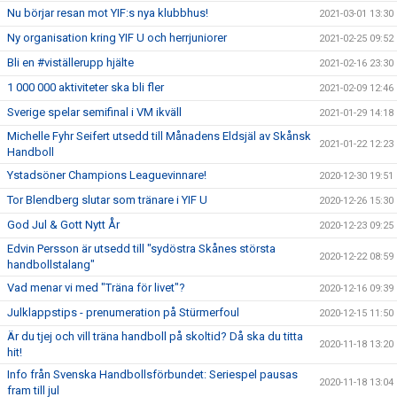
Nu börjar resan mot YIF:s nya klubbhus!
2021-03-01 13:30
Ny organisation kring YIF U och herrjuniorer
2021-02-25 09:52
Bli en #viställerupp hjälte
2021-02-16 23:30
1 000 000 aktiviteter ska bli fler
2021-02-09 12:46
Sverige spelar semifinal i VM ikväll
2021-01-29 14:18
Michelle Fyhr Seifert utsedd till Månadens Eldsjäl av Skånsk
2021-01-22 12:23
Handboll
Ystadsöner Champions Leaguevinnare!
2020-12-30 19:51
Tor Blendberg slutar som tränare i YIF U
2020-12-26 15:30
God Jul & Gott Nytt År
2020-12-23 09:25
Edvin Persson är utsedd till "sydöstra Skånes största
2020-12-22 08:59
handbollstalang"
Vad menar vi med "Träna för livet"?
2020-12-16 09:39
Julklappstips - prenumeration på Stürmerfoul
2020-12-15 11:50
Är du tjej och vill träna handboll på skoltid? Då ska du titta
2020-11-18 13:20
hit!
Info från Svenska Handbollsförbundet: Seriespel pausas
2020-11-18 13:04
fram till jul