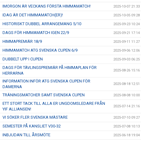
IMORGON ÄR VECKANS FÖRSTA HIMMAMATCH!
2025-10-07 21:33
IDAG ÄR DET HIMMAMATCH(ER)!
2025-10-05 09:28
HISTORISKT DUBBEL ARRANGEMANG 5/10
2025-09-23 10:24
DAGS FÖR HIMMAMATCH IGEN 22/9
2025-09-21 17:14
HIMMAPREMIÄR 18/9
2025-09-11 11:27
HIMMAMATCH ATG SVENSKA CUPEN 6/9
2025-09-06 12:06
DUBBELT UPP I CUPEN
2025-09-03 06:25
DAGS FÖR TÄVLINGSPREMIÄR PÅ HIMMAPLAN FÖR
2025-08-26 15:16
HERRARNA
INFORMATION INFÖR ATG SVENSKA CUPEN FÖR
2025-08-18 12:51
DAMERNA
TRÄNINGSMATCHER SAMT SVENSKA CUPEN
2025-08-08 10:00
ETT STORT TACK TILL ALLA ER UNGDOMSLEDARE FRÅN
2025-07-14 21:16
YIF ALLIANSEN!
VI SÖKER FLER SVENSKA MÄSTARE
2025-07-10 09:27
SEMESTER PÅ KANSLIET V30-32
2025-07-08 10:13
INBJUDAN TILL ÅRSMÖTE
2025-06-18 19:04