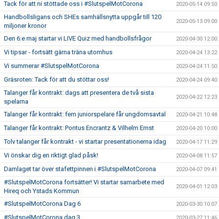
Tack för att ni stöttade oss i #SlutspelMotCorona
2020-05-14 09:50
Handbollsligans och SHEs samhällsnytta uppgår till 120
2020-05-13 09:00
miljoner kronor
Den 6:e maj startar vi LIVE Quiz med handbollsfrågor
2020-04-30 12:00
Vi tipsar - fortsätt gärna träna utomhus
2020-04-24 13:22
Vi summerar #SlutspelMotCorona
2020-04-24 11:50
Gräsroten: Tack för att du stöttar oss!
2020-04-24 09:40
Talanger får kontrakt: dags att presentera de två sista
2020-04-22 12:23
spelarna
Talanger får kontrakt: fem juniorspelare får ungdomsavtal
2020-04-21 10:48
Talanger får kontrakt: Pontus Encrantz & Vilhelm Ernst
2020-04-20 10:00
Tolv talanger får kontrakt - vi startar presentationerna idag
2020-04-17 11:29
Vi önskar dig en riktigt glad påsk!
2020-04-08 11:57
Damlaget tar över stafettpinnen i #SlutspelMotCorona
2020-04-07 09:41
#SlutspelMotCorona fortsätter! Vi startar samarbete med
2020-04-01 12:03
Hireq och Ystads Kommun
#SlutspelMotCorona Dag 6
2020-03-30 10:07
#SlutspelMotCorona dag 3
2020-03-27 11:46