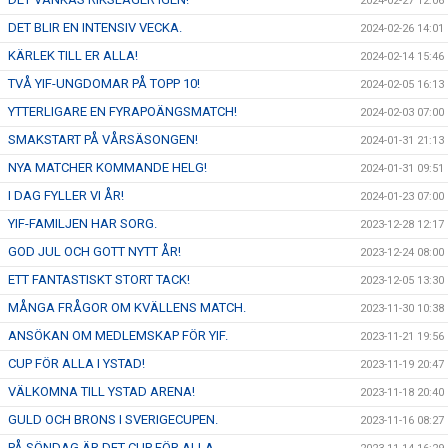
2024-02-27 12:06
DET BLIR EN INTENSIV VECKA.
2024-02-26 14:01
KÄRLEK TILL ER ALLA!
2024-02-14 15:46
TVÅ YIF-UNGDOMAR PÅ TOPP 10!
2024-02-05 16:13
YTTERLIGARE EN FYRAPOÄNGSMATCH!
2024-02-03 07:00
SMAKSTART PÅ VÅRSÄSONGEN!
2024-01-31 21:13
NYA MATCHER KOMMANDE HELG!
2024-01-31 09:51
I DAG FYLLER VI ÅR!
2024-01-23 07:00
YIF-FAMILJEN HAR SORG.
2023-12-28 12:17
GOD JUL OCH GOTT NYTT ÅR!
2023-12-24 08:00
ETT FANTASTISKT STORT TACK!
2023-12-05 13:30
MÅNGA FRÅGOR OM KVÄLLENS MATCH.
2023-11-30 10:38
ANSÖKAN OM MEDLEMSKAP FÖR YIF.
2023-11-21 19:56
CUP FÖR ALLA I YSTAD!
2023-11-19 20:47
VÄLKOMNA TILL YSTAD ARENA!
2023-11-18 20:40
GULD OCH BRONS I SVERIGECUPEN.
2023-11-16 08:27
PÅ SÖNDAG ÄR DET CUP FÖR ALLA.