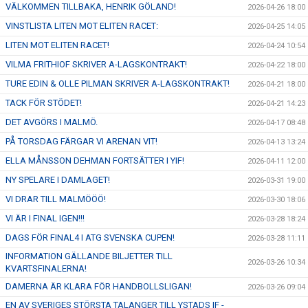
VÄLKOMMEN TILLBAKA, HENRIK GÖLAND!
2026-04-26 18:00
VINSTLISTA LITEN MOT ELITEN RACET:
2026-04-25 14:05
LITEN MOT ELITEN RACET!
2026-04-24 10:54
VILMA FRITHIOF SKRIVER A-LAGSKONTRAKT!
2026-04-22 18:00
TURE EDIN & OLLE PILMAN SKRIVER A-LAGSKONTRAKT!
2026-04-21 18:00
TACK FÖR STÖDET!
2026-04-21 14:23
DET AVGÖRS I MALMÖ.
2026-04-17 08:48
PÅ TORSDAG FÄRGAR VI ARENAN VIT!
2026-04-13 13:24
ELLA MÅNSSON DEHMAN FORTSÄTTER I YIF!
2026-04-11 12:00
NY SPELARE I DAMLAGET!
2026-03-31 19:00
VI DRAR TILL MALMÖÖÖ!
2026-03-30 18:06
VI ÄR I FINAL IGEN!!!
2026-03-28 18:24
DAGS FÖR FINAL4 I ATG SVENSKA CUPEN!
2026-03-28 11:11
INFORMATION GÄLLANDE BILJETTER TILL
2026-03-26 10:34
KVARTSFINALERNA!
DAMERNA ÄR KLARA FÖR HANDBOLLSLIGAN!
2026-03-26 09:04
EN AV SVERIGES STÖRSTA TALANGER TILL YSTADS IF -