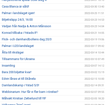
2022-04-01 18:10
Casa Blanca är såld!
2022-03-30 13:40
Palmar i landslaget igen!
2022-03-25 11:51
Biljettsläpp 24/3, 16:00
2022-03-23 14:53
Vädjan från Nadja & Anton Månsson
2022-03-23 14:04
Konrad tillbaka i Ystads IF!
2022-03-21 14:05
Flick- och damhandbollens dag 20/3
2022-03-19 19:06
Palmar i U20-landslaget
2022-03-17 09:42
Åtta till riksläger
2022-03-14 10:44
Tillsammans för Ukraina
2022-03-10 07:49
Insamling
2022-03-07 14:12
Bara 200 biljetter kvar!
2022-03-02 15:19
Edvin lånas ut till Skånela
2022-02-15 10:00
Damlandskamp i Ystad 5/3!
2022-02-14 09:31
Webbinarium: Hur får vi fler barn i rörelse?
2022-02-07 09:55
Målvakt Kristian Zetterlund till YIF
2022-02-05 18:20
Välkomna "him" igen!