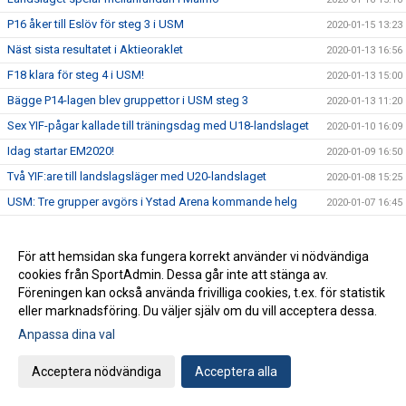
P16 åker till Eslöv för steg 3 i USM
2020-01-15 13:23
Näst sista resultatet i Aktieoraklet
2020-01-13 16:56
F18 klara för steg 4 i USM!
2020-01-13 15:00
Bägge P14-lagen blev gruppettor i USM steg 3
2020-01-13 11:20
Sex YIF-pågar kallade till träningsdag med U18-landslaget
2020-01-10 16:09
Idag startar EM2020!
2020-01-09 16:50
Två YIF:are till landslagsläger med U20-landslaget
2020-01-08 15:25
USM: Tre grupper avgörs i Ystad Arena kommande helg
2020-01-07 16:45
Anmälan till YIF Handboll Camp är öppen
2020-01-03 12:57
Gott Nytt År
2019-12-31 06:30
För att hemsidan ska fungera korrekt använder vi nödvändiga
cookies från SportAdmin. Dessa går inte att stänga av.
Flera ungdomslag spelar finaler idag
2019-12-30 09:15
Föreningen kan också använda frivilliga cookies, t.ex. för statistik
Vi önskar dig en God Jul
2019-12-23 13:53
eller marknadsföring. Du väljer själv om du vill acceptera dessa.
White Angels önskar förstärkning
2019-12-18 17:16
Anpassa dina val
NYHET: Nystart av GRIPEN BAREN!
2019-12-18 16:36
Acceptera nödvändiga
Acceptera alla
Häng med i supporterbussen till Kristianstad
2019-12-13 11:24
Krönika: Två toppmatcher är vår tidiga julklapp till dig
2019-12-04 13:30