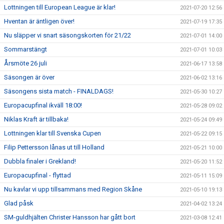
Lottningen till European League är klar!
2021-07-20 12:56
Hventan är äntligen över!
2021-07-19 17:35
Nu släpper vi snart säsongskorten för 21/22
2021-07-01 14:00
Sommarstängt
2021-07-01 10:03
Årsmöte 26 juli
2021-06-17 13:58
Säsongen är över
2021-06-02 13:16
Säsongens sista match - FINALDAGS!
2021-05-30 10:27
Europacupfinal ikväll 18:00!
2021-05-28 09:02
Niklas Kraft är tillbaka!
2021-05-24 09:49
Lottningen klar till Svenska Cupen
2021-05-22 09:15
Filip Pettersson lånas ut till Holland
2021-05-21 10:00
Dubbla finaler i Grekland!
2021-05-20 11:52
Europacupfinal - flyttad
2021-05-11 15:09
Nu kavlar vi upp tillsammans med Region Skåne
2021-05-10 19:13
Glad påsk
2021-04-02 13:24
SM-guldhjälten Christer Hansson har gått bort
2021-03-08 12:41