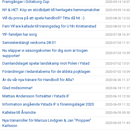
Framgångar i Göteborg Cup
2020-09-14 10:07
NY & HET: Köp en stödbiljett till herrlagets hemmamatcher
2020-09-09 14:40
Vill du prova på att spela handboll? Titta då hit :-)
2020-08-26 12:02
Fem YIFare kallade till träningsdag för U18 i Kristianstad
2020-08-03 10:14
YIF-familjen har sorg
2020-07-28 16:37
Semesterstängt veckorna 28-31
2020-07-03 11:51
Nu släpper vi säsongskorten för dig som är trogen
2020-07-03 10:39
supporter!
Damlandslaget spelar landskamp mot Polen i Ystad
2020-07-02 13:01
Förändringar i ledarstaberna för de äldsta pojklagen
2020-07-02 10:09
Är du vår nya tränare för Handboll för Alla?
2020-06-30 11:27
Glad midsommar!
2020-06-18 11:27
Mattias Andersson fortsätter i Ystads IF
2020-06-10 12:50
Information angående Ystads IF:s föreningsläger 2020
2020-06-09 11:32
Kallelse till Årsmöte
2020-06-09 09:30
Nya tränarroller för Marcus Lindgren & Jan "Proppen"
2020-06-03 11:43
Karlsson