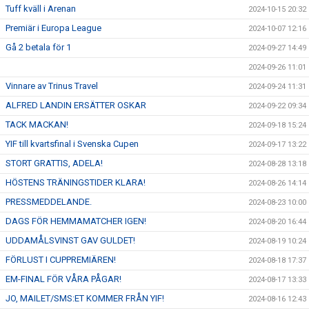
Tuff kväll i Arenan
2024-10-15 20:32
Premiär i Europa League
2024-10-07 12:16
Gå 2 betala för 1
2024-09-27 14:49
2024-09-26 11:01
Vinnare av Trinus Travel
2024-09-24 11:31
ALFRED LANDIN ERSÄTTER OSKAR
2024-09-22 09:34
TACK MACKAN!
2024-09-18 15:24
YIF till kvartsfinal i Svenska Cupen
2024-09-17 13:22
STORT GRATTIS, ADELA!
2024-08-28 13:18
HÖSTENS TRÄNINGSTIDER KLARA!
2024-08-26 14:14
PRESSMEDDELANDE.
2024-08-23 10:00
DAGS FÖR HEMMAMATCHER IGEN!
2024-08-20 16:44
UDDAMÅLSVINST GAV GULDET!
2024-08-19 10:24
FÖRLUST I CUPPREMIÄREN!
2024-08-18 17:37
EM-FINAL FÖR VÅRA PÅGAR!
2024-08-17 13:33
JO, MAILET/SMS:ET KOMMER FRÅN YIF!
2024-08-16 12:43