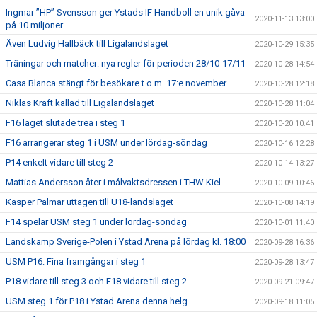
Ingmar ”HP” Svensson ger Ystads IF Handboll en unik gåva
2020-11-13 13:00
på 10 miljoner
Även Ludvig Hallbäck till Ligalandslaget
2020-10-29 15:35
Träningar och matcher: nya regler för perioden 28/10-17/11
2020-10-28 14:54
Casa Blanca stängt för besökare t.o.m. 17:e november
2020-10-28 12:18
Niklas Kraft kallad till Ligalandslaget
2020-10-28 11:04
F16 laget slutade trea i steg 1
2020-10-20 10:41
F16 arrangerar steg 1 i USM under lördag-söndag
2020-10-16 12:28
P14 enkelt vidare till steg 2
2020-10-14 13:27
Mattias Andersson åter i målvaktsdressen i THW Kiel
2020-10-09 10:46
Kasper Palmar uttagen till U18-landslaget
2020-10-08 14:19
F14 spelar USM steg 1 under lördag-söndag
2020-10-01 11:40
Landskamp Sverige-Polen i Ystad Arena på lördag kl. 18:00
2020-09-28 16:36
USM P16: Fina framgångar i steg 1
2020-09-28 13:47
P18 vidare till steg 3 och F18 vidare till steg 2
2020-09-21 09:47
USM steg 1 för P18 i Ystad Arena denna helg
2020-09-18 11:05