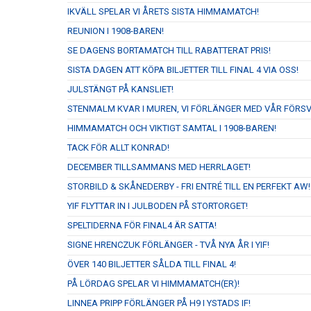
IKVÄLL SPELAR VI ÅRETS SISTA HIMMAMATCH!
REUNION I 1908-BAREN!
SE DAGENS BORTAMATCH TILL RABATTERAT PRIS!
SISTA DAGEN ATT KÖPA BILJETTER TILL FINAL 4 VIA OSS!
JULSTÄNGT PÅ KANSLIET!
STENMALM KVAR I MUREN, VI FÖRLÄNGER MED VÅR FÖRS
HIMMAMATCH OCH VIKTIGT SAMTAL I 1908-BAREN!
TACK FÖR ALLT KONRAD!
DECEMBER TILLSAMMANS MED HERRLAGET!
STORBILD & SKÅNEDERBY - FRI ENTRÉ TILL EN PERFEKT AW!
YIF FLYTTAR IN I JULBODEN PÅ STORTORGET!
SPELTIDERNA FÖR FINAL4 ÄR SATTA!
SIGNE HRENCZUK FÖRLÄNGER - TVÅ NYA ÅR I YIF!
ÖVER 140 BILJETTER SÅLDA TILL FINAL 4!
PÅ LÖRDAG SPELAR VI HIMMAMATCH(ER)!
LINNEA PRIPP FÖRLÄNGER PÅ H9 I YSTADS IF!