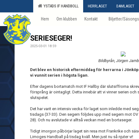
YSTADS IF HANDBOLL
HERRLAGET
DAMLAGET
Hem
Om klubben
Kontakt
Biljetter/Säsongs
SERIESEGER!
2025-03-01 18:59
Bildbyrån, Jörgen Jarn
Det blev en historisk eftermiddag för herrarna i Jönkö
vi vunnit serien i högsta ligan.
Efter dagens bortamatch mot IF Hallby där slutsiffrorna skrevs t
försprång är ointagligt. Detta innebär att vi vinner serien och
slutspelet.
Det har varit en intensiv vecka för laget som inledde med se
tisdags (37-33). Den segern följdes upp med segern mot OV 
28). Och nu avslutade vi alltså veckan med en bortaseger.
Tidigt imorgon påbörjar laget sin resa mot Frankrike och s
Limoges Handball på tisdag kväll. Men just nu så njuter vi!