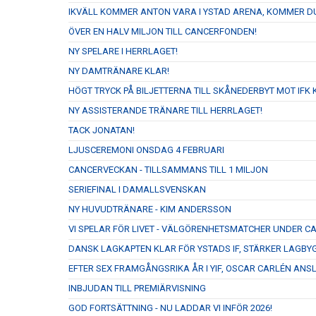
IKVÄLL KOMMER ANTON VARA I YSTAD ARENA, KOMMER D
ÖVER EN HALV MILJON TILL CANCERFONDEN!
NY SPELARE I HERRLAGET!
NY DAMTRÄNARE KLAR!
HÖGT TRYCK PÅ BILJETTERNA TILL SKÅNEDERBYT MOT IFK K
NY ASSISTERANDE TRÄNARE TILL HERRLAGET!
TACK JONATAN!
LJUSCEREMONI ONSDAG 4 FEBRUARI
CANCERVECKAN - TILLSAMMANS TILL 1 MILJON
SERIEFINAL I DAMALLSVENSKAN
NY HUVUDTRÄNARE - KIM ANDERSSON
VI SPELAR FÖR LIVET - VÄLGÖRENHETSMATCHER UNDER 
DANSK LAGKAPTEN KLAR FÖR YSTADS IF, STÄRKER LAGBY
EFTER SEX FRAMGÅNGSRIKA ÅR I YIF, OSCAR CARLÉN ANS
INBJUDAN TILL PREMIÄRVISNING
GOD FORTSÄTTNING - NU LADDAR VI INFÖR 2026!