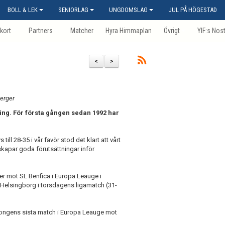
BOLL & LEK
SENIORLAG
UNGDOMSLAG
JUL PÅ HÖGESTAD
kort
Partners
Matcher
Hyra Himmaplan
Övrigt
YIF:s Nos
<
>
berger
ping. För första gången sedan 1992 har
ill 28-35 i vår favör stod det klart att vårt
 skapar goda förutsättningar inför
ger mot SL Benfica i Europa Leauge i
Helsingborg i torsdagens ligamatch (31-
äsongens sista match i Europa Leauge mot