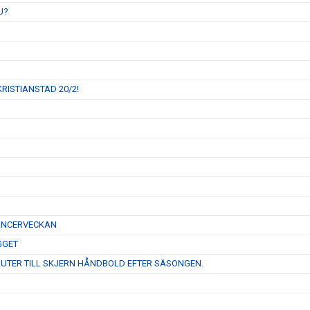
U?
RISTIANSTAD 20/2!
CANCERVECKAN
GGET
LUTER TILL SKJERN HÅNDBOLD EFTER SÄSONGEN.