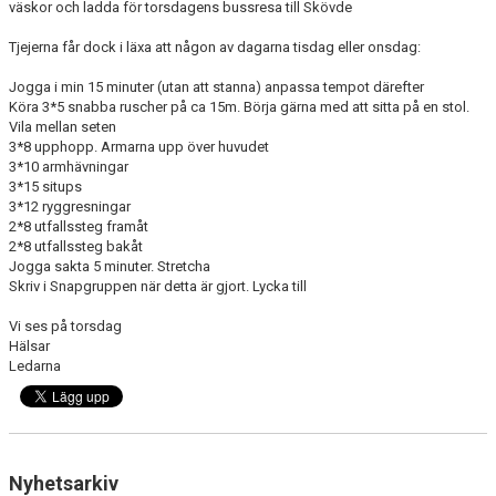
väskor och ladda för torsdagens bussresa till Skövde
Tjejerna får dock i läxa att någon av dagarna tisdag eller onsdag:
Jogga i min 15 minuter (utan att stanna) anpassa tempot därefter
Köra 3*5 snabba ruscher på ca 15m. Börja gärna med att sitta på en stol.
Vila mellan seten
3*8 upphopp. Armarna upp över huvudet
3*10 armhävningar
3*15 situps
3*12 ryggresningar
2*8 utfallssteg framåt
2*8 utfallssteg bakåt
Jogga sakta 5 minuter. Stretcha
Skriv i Snapgruppen när detta är gjort. Lycka till
Vi ses på torsdag
Hälsar
Ledarna
Nyhetsarkiv