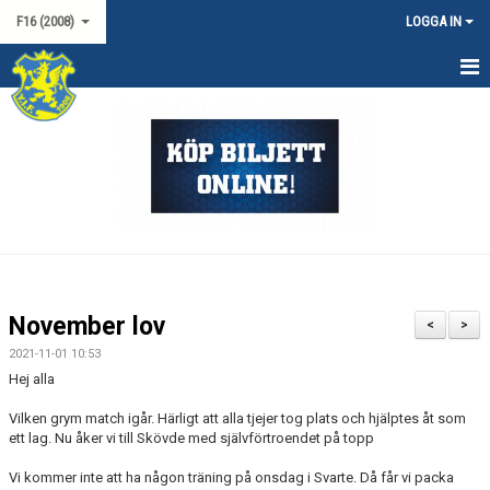
F16 (2008)
LOGGA IN
HEM
NYHETER
KALENDER
MATCHER
TRUPPEN
November lov
<
>
DOKUMENT
2021-11-01 10:53
Hej alla
KONTAKT
Vilken grym match igår. Härligt att alla tjejer tog plats och hjälptes åt som
ett lag. Nu åker vi till Skövde med självförtroendet på topp
Vi kommer inte att ha någon träning på onsdag i Svarte. Då får vi packa