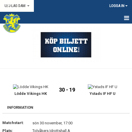
U/J-LAG DAM
LOGGA IN
HEM
NYHETER
KALENDER
TRUPPEN
DOKUMENT
30 - 19
KONTAKT
Lödde Vikings HK
Ystads IF HF U
MATCHER
INFORMATION
Matchstart:
sön 30 november, 17:00
Plats:
Tolvåkers Idrottshall A