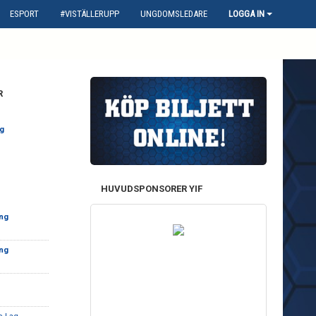
ESPORT
#VISTÄLLERUPP
UNGDOMSLEDARE
LOGGA IN
R
g
HUVUDSPONSORER YIF
ing
ing