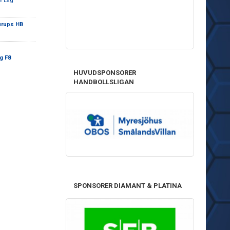
e Lag
rups HB
g F8
HUVUDSPONSORER
HANDBOLLSLIGAN
SPONSORER DIAMANT & PLATINA