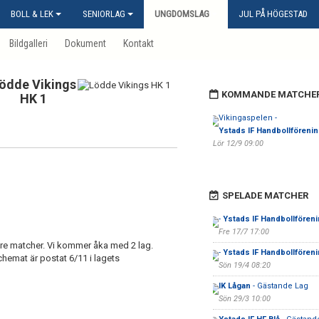
BOLL & LEK
SENIORLAG
UNGDOMSLAG
JUL PÅ HÖGESTAD
Bildgalleri
Dokument
Kontakt
ödde Vikings
KOMMANDE MATCHE
HK 1
Vikingaspelen -
Ystads IF Handbollförenin
Lör 12/9 09:00
SPELADE MATCHER
-
Ystads IF Handbollfören
Fre 17/7 17:00
re matcher. Vi kommer åka med 2 lag.
-
Ystads IF Handbollfören
chemat är postat 6/11 i lagets
Sön 19/4 08:20
IK Lågan
- Gästande Lag
Sön 29/3 10:00