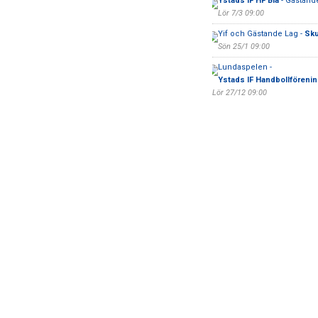
Ystads IF HF Blå
- Gästand
Lör 7/3 09:00
Yif och Gästande Lag -
Sku
Sön 25/1 09:00
Lundaspelen -
Ystads IF Handbollförenin
Lör 27/12 09:00