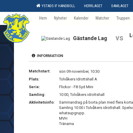
YSTADS IF HANDBOLL
HERRLAGET
DAMLAGET
Hem
Nyheter
Kalender
Matcher
Truppen
L
vs
Gästande Lag
INFORMATION
Matchstart:
sön 09 november, 10:30
Plats:
Tolvåkers Idrottshall A
Serie:
Flickor - F8 Syd Mini
Samling:
10:00, Tolvåkers idrottshall
Aktivitetsinfo:
Sammandrag på borta plan med flera korta
Samling 10:00 i Tolvåkers idrottshall. Spels
whatsupgrupp.
MVH
Tränarna