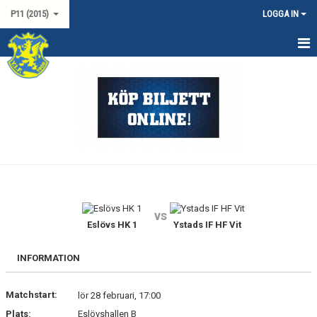
P11 (2015)
LOGGA IN
HEM
NYHETER
KALENDER
TRUPPEN
MATCHER
vs
DOKUMENT
Eslövs HK 1
Ystads IF HF Vit
KONTAKT
INFORMATION
LAGSPONSORER
Matchstart:
lör 28 februari, 17:00
Plats:
Eslövshallen B