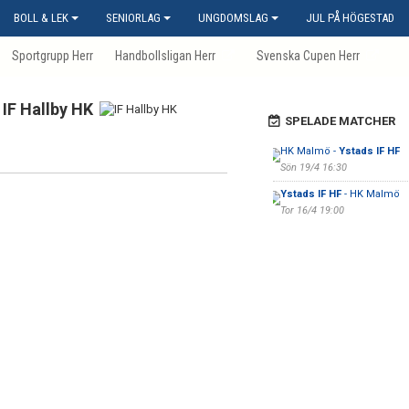
BOLL & LEK
SENIORLAG
UNGDOMSLAG
JUL PÅ HÖGESTAD
Sportgrupp Herr
Handbollsligan Herr
Svenska Cupen Herr
IF Hallby HK
SPELADE MATCHER
HK Malmö -
Ystads IF HF
Sön 19/4 16:30
Ystads IF HF
- HK Malmö
Tor 16/4 19:00