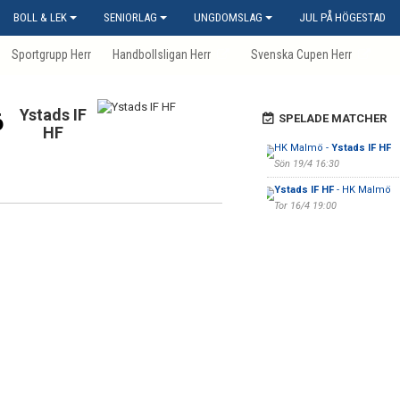
BOLL & LEK
SENIORLAG
UNGDOMSLAG
JUL PÅ HÖGESTAD
Sportgrupp Herr
Handbollsligan Herr
Svenska Cupen Herr
Ystads IF
6
SPELADE MATCHER
HF
HK Malmö -
Ystads IF HF
Sön 19/4 16:30
Ystads IF HF
- HK Malmö
Tor 16/4 19:00