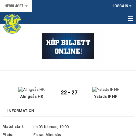
HERRLAGET
LOGGA IN
HEM
KALENDER
TRUPPEN
KONTAKT
MATCHER
22 - 27
SPORTGRUPP HERR
Alingsås HK
Ystads IF HF
HANDBOLLSLIGAN HERR
INFORMATION
SVENSKA CUPEN HERR
Matchstart:
tis 03 februari, 19:00
Plats:
Estrad Alingsås