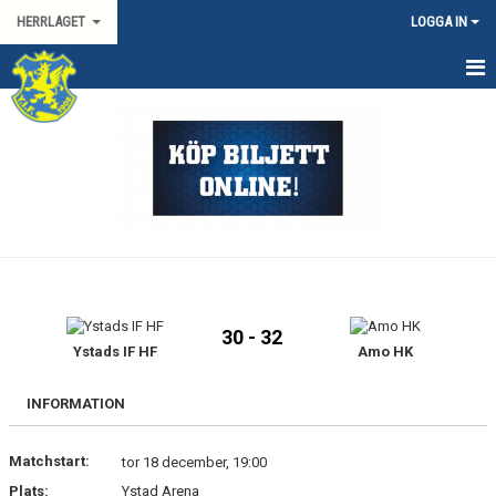
HERRLAGET
LOGGA IN
HEM
KALENDER
TRUPPEN
KONTAKT
MATCHER
30 - 32
SPORTGRUPP HERR
Ystads IF HF
Amo HK
HANDBOLLSLIGAN HERR
INFORMATION
SVENSKA CUPEN HERR
Matchstart:
tor 18 december, 19:00
Plats:
Ystad Arena