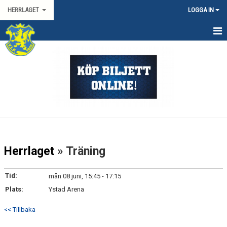
HERRLAGET
LOGGA IN
HEM
KALENDER
TRUPPEN
KONTAKT
MATCHER
Herrlaget
» Träning
SPORTGRUPP HERR
Tid:
mån 08 juni, 15:45 - 17:15
HANDBOLLSLIGAN HERR
Plats:
Ystad Arena
SVENSKA CUPEN HERR
<< Tillbaka