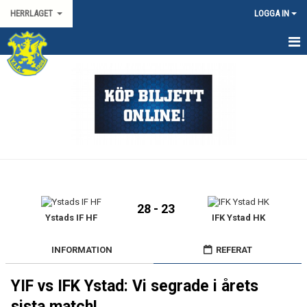
HERRLAGET
LOGGA IN
HEM
KALENDER
TRUPPEN
KONTAKT
MATCHER
28 - 23
SPORTGRUPP HERR
Ystads IF HF
IFK Ystad HK
HANDBOLLSLIGAN HERR
INFORMATION
REFERAT
SVENSKA CUPEN HERR
YIF vs IFK Ystad: Vi segrade i årets
sista match!