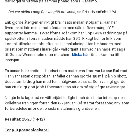
där ligger vi nu tvåa på samma poäng som HK Malmö.
–
Det var skönt i dag! Det var gött att vinna
, sa
Erik Hvenfelt
till YA.
Erik gjorde återigen en riktigt bra insats mellan stolparna. Han har
överraskat inte minst motståndarna men säkert även många YIF-
supportrar hemma i TV-sofforna. Igår kom han upp i 43% räddningar på
spelskotten, i förra matchen nådde han 39%. Riktigt kul för Erik som
kommit tillbaka snabbt efter sin hjärnskakning. Han belönades med
priset som matchens lirare igår - välförtjänt. Hör vad han hade att säga
till Gustav Wennerholm efter matchen -
klicka här
för att komma till
intervjun.
En annan het kandidat till priset som matchens lirare var
Lasse Balstad
.
Han var nästan ostoppbar i anfallet där han gjorde sju mål på nio skott,
dessutom bidrog han med fem målgivande assist. Som vanligt gjorde
han ett riktigt gott jobb i försvaret utan att dra på sig några utvisningar.
Nu går hela laget på en välförtjänt ledighet och de startar inte upp den
kollektiva träningen förrän den 6-7 januari. Då startar försäsong nr 2 som
förberedelse inför de tio sista matcherna i grundserien.
Resultat:
28-23 (14-12)
Topp-3 poängplockare: