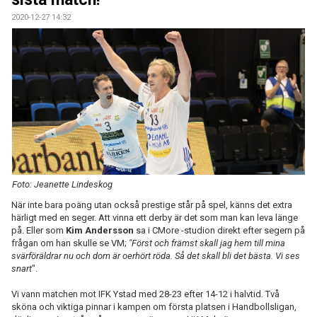
2020-12-27 14:32
Foto: Jeanette Lindeskog
När inte bara poäng utan också prestige står på spel, känns det extra
härligt med en seger. Att vinna ett derby är det som man kan leva länge
på. Eller som
Kim Andersson
sa i CMore -studion direkt efter segern på
frågan om han skulle se VM;
"Först och främst skall jag hem till mina
svärföräldrar nu och dom är oerhört röda. Så det skall bli det bästa. Vi ses
snart
".
Vi vann matchen mot IFK Ystad med 28-23 efter 14-12 i halvtid. Två
sköna och viktiga pinnar i kampen om första platsen i Handbollsligan,