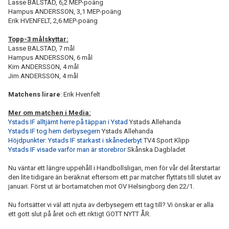
Lasse BALSTAD, 6,2 MEP-poäng
Hampus ANDERSSON, 3,1 MEP-poäng
Erik HVENFELT, 2,6 MEP-poäng
Topp-3 målskyttar:
Lasse BALSTAD, 7 mål
Hampus ANDERSSON, 6 mål
Kim ANDERSSON, 4 mål
Jim ANDERSSON, 4 mål
Matchens lirare
: Erik Hvenfelt
Mer om matchen i Media:
Ystads IF alltjämt herre på täppan i Ystad
Ystads Allehanda
Ystads IF tog hem derbysegern
Ystads Allehanda
Höjdpunkter: Ystads IF starkast i skånederbyt
TV4 Sport Klipp
Ystads IF visade varför man är storebror
Skånska Dagbladet
Nu väntar ett längre uppehåll i Handbollsligan, men för vår del återstartar
den lite tidigare än beräknat eftersom ett par matcher flyttats till slutet av
januari. Först ut är bortamatchen mot OV Helsingborg den 22/1.
Nu fortsätter vi väl att njuta av derbysegern ett tag till? Vi önskar er alla
ett gott slut på året och ett riktigt GOTT NYTT ÅR.